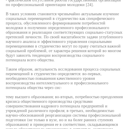
по профессиональной ориентации молодежи [24].
В таких условиях становится чрезвычайно актуальным изучение
социальных перемещений в студенчество как специфического
процесса, обусловленного формированием потребностей
молодежи в получении определенного профессионального
образования и реализации соответствующих социально-статусных
претензий личности. По своей масштабности задачи углубленного
научного анализа и эффективного управления социальными
перемещениями в студенчество могут по праву считаться важной
социальной проблемой, от характера решения которой во многом
будут зависеть тенденции воспроизводства социального
потенциала всего общества.
Таким образом, актуальность исследования процесса социальных
перемещений в студенчество определяется: во-первых,
необходимостью повышения качественного уровня
воспроизводства интеллектуального и профессионального
потенциала общества через сис-
тему высшего образования; во-вторых, потребностью преодоления
кризиса общественного производства средствами
совершенствования кадрового потенциала предприятий и
учреждений различного профиля; в-третьих, необходимостью
научно-обоснованной реорганизации системы профессиональной
подготовки (не только в вузе, но и на более ранних ступенях
образования) и приведения ее в соответствие, складывающимся
новым общественным отношениям; в-четвертых, состоянием