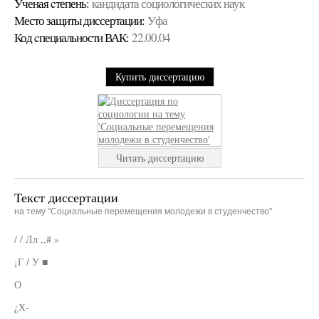
Ученая cтепень:
кандидата социологических наук
Место защиты диссертации:
Уфа
Код cпециальности ВАК:
22.00.04
Купить диссертацию
Читать диссертацию
Текст диссертации
на тему "Социальные перемещения молодежи в студенчество"
/ / Лл ,,# »
¡Г / У ■
О
¿Х-