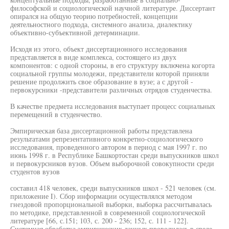
философской и социологической научной литературе. Диссертант
опирался на общую теорию потребностей, концепции
деятельностного подхода, системного анализа, диалектику
объективно-субъективной детерминации.
Исходя из этого, объект диссертационного исследования
представляется в виде комплекса, состоящего из двух
компонентов: с одной стороны, в его структуру включена когорта
социальной группы молодежи, представители которой приняли
решение продолжить свое образование в вузе; а с другой -
первокурсники -представители различных отрядов студенчества.
В качестве предмета исследования выступает процесс социальных
перемещений в студенчество.
Эмпирическая база диссертационной работы представлена
результатами репрезентативного конкретно-социологического
исследования, проведенного автором в период с мая 1997 г. по
июнь 1998 г. в Республике Башкортостан среди выпускников школ
и первокурсников вузов. Объем выборочной совокупности среди
студентов вузов
составил 418 человек, среди выпускников школ - 521 человек (см.
приложение I). Сбор информации осуществлялся методом
гнездовой пропорциональной выборки, выборка рассчитывалась
по методике, представленной в современной социологической
литературе [66, с.151; 103, с. 200 - 236; 152, с. 111 - 122].
Системная обработка эмпирических данных проводилась в среде