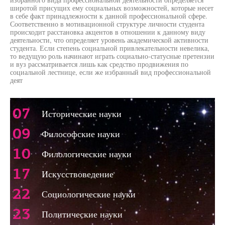
широтой присущих ему социальных возможностей, которые несет
в себе факт принадлежности к данной профессиональной сфере.
Соответственно в мотивационной структуре личности студента
происходит расстановка акцентов в отношении к данному виду
деятельности, что определяет уровень академической активности
студента. Если степень социальной привлекательности невелика,
то ведущую роль начинают играть социально-статусные претензии
и вуз рассматривается лишь как средство продвижения по
социальной лестнице, если же избранный вид профессиональной
деят
07
Исторические науки
09
Философские науки
10
Филологические науки
17
Искусствоведение
22
Социологические науки
23
Политические науки