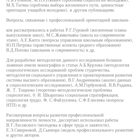
М.Х.Титмы (проблема выбора жизненного пути, ценностные
орентации учащейся молодежи), и другим публикациям.
Вопросы, связанные с профессиональной ориентацией школьни-
ков рассматривались в работах Р.Г.Гуровой (жизненные планы
выпускников школ), М.С.Жамкочьяна (школа на современном
этапе), А.Е.Капто (вопросы управления школьным образованием),
Ю.П.Петрова (нравственные аспекты среднего образования)
В.Д.Попова (школьник и современность) и др.
Для разработки методологии данного исследования большое
значение имели монографии и статьи А.Б.Курлова (методология
социологических исследований проблем студенчества,
методология социального управления и проектирования развития
системы высшего образования), В.Г.Андреенкова (анализ данных
в социологическим исследовании), А.М.Горбуновой, В.В.Радаева,
Ж. Т. Тощенко (теоретико-методологические проблемы
социологии), 0. И. Шкаратана (социальная стратификация,
социология труда), Ф. С.Файзуллина, С.Ф.Елисеева (вопросы
НТП) и др.
Рассматривая вопросы развития профессиональной
направленности личности, диссертант использовал работы
В.Т.Лисовского (молодежь в сфере труда и занятости),
Е.Э.Смирновой, Д.Сьюпера (модель профессионального развития)
и других авторов.