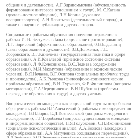
общения и деятельности), А.Г.Здравомыслова (обусловленность
формирования интересов отношением к труду), М. С.Кагана
(деятель-ностное общение), Л.Н.Когана (духовное
воспроизводство), А.Н.Леонтьева (деятельностный подход), а
также на научные публикации других авторов.
Социальные проблемы образования получили отражение в
работах И. В. Бестужева-Лады (социальное прогнозирование),
Л.Г. Борисовой (эффективность образования), 0.В.Бадальянц
(связь образования и духовности), 0.В.Долженко, Г.Е.
Зборовского, В.Г.Кинеле-ва (государственная политика в сфере
образования), А.И.Ковалевой (кризисное состояние системы
образования), Л.Ф.Колесникова, В.С.Леднева (содержание
образования), М.И.Махмутова (образование и экономические
условия), В.Я.Нечаева, В.Г.Осипова (социальные проблемы труда
и производства), А.К.Рычкова (философс-ко-социологические
проблемы образования), В.Н. Турченко, Ф.Р.Филиппова (вопросы
методологии), Г.А.Чередниченко, В.Н.Шубкина (проблемы
перехода от образования к труду) и других ученых.
Вопросы изучения молодежи как социальной группы потребовали
обращения к работам В.Г.Алексеевой (проблемы самоопределения
молодежи), В.Н.Боряз, Е.Д.Вознесенской (вопросы методологии
исследования), Г.Г.Воробьева (вопросы существования молодежи
в информационном обществе), Н.Я.Голубковой, С.Н.Иконниковой
(социально-психологический анализ), А.А.Козлова (молодежь в
сфере образования), А.А.Матулениса (социальные перемещения),
Л.Я.Рубиной, М.Н.Руткевич (проблемы социологии молодежи),