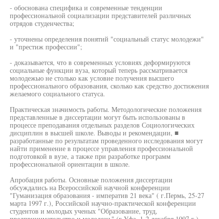
- обоснована специфика и современные тенденции
профессиональной социализации представителей различных
отрядов студенчества;
- уточнены определения понятий "социальный статус молодежи"
и "престиж профессии";
- доказывается, что в современных условиях деформируются
социальные функции вуза, который теперь рассматривается
молодежью не столько как условие получения высшего
профессионального образования, сколько как средство достижения
желаемого социального статуса.
Практическая значимость работы. Методологические положения
представленные в диссертации могут быть использованы в
процессе преподавания отдельных разделов Социологических
дисциплин в высшей школе. Выводы и рекомендации, ■
разработанные по результатам проведенного исследования могут
найти применение в процессе управления профессиональной
подготовкой в вузе, а также при разработке программ
профессиональной ориентации в школе.
Апробация работы. Основные положения диссертации
обсуждались на Всероссийской научной конференции
"Гуманизация образования - императив 21 века" ( г.Пермь, 25-27
марта 1997 г.), Российской научно-практической конференции
студентов и молодых ученых "Образование, труд,
предпринимательство и молодежь" (г.Уфа, 1-2 декабря 1997 г.),