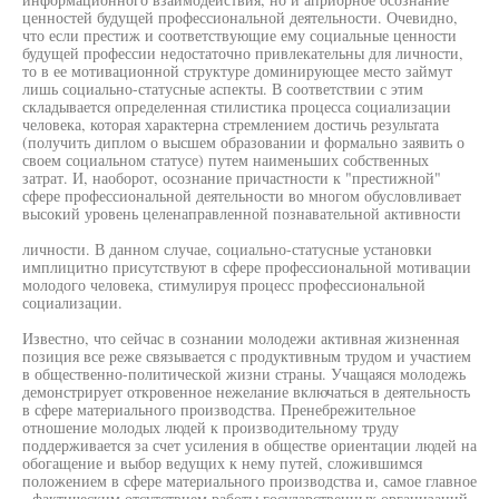
ценностей будущей профессиональной деятельности. Очевидно,
что если престиж и соответствующие ему социальные ценности
будущей профессии недостаточно привлекательны для личности,
то в ее мотивационной структуре доминирующее место займут
лишь социально-статусные аспекты. В соответствии с этим
складывается определенная стилистика процесса социализации
человека, которая характерна стремлением достичь результата
(получить диплом о высшем образовании и формально заявить о
своем социальном статусе) путем наименьших собственных
затрат. И, наоборот, осознание причастности к "престижной"
сфере профессиональной деятельности во многом обусловливает
высокий уровень целенаправленной познавательной активности
личности. В данном случае, социально-статусные установки
имплицитно присутствуют в сфере профессиональной мотивации
молодого человека, стимулируя процесс профессиональной
социализации.
Известно, что сейчас в сознании молодежи активная жизненная
позиция все реже связывается с продуктивным трудом и участием
в общественно-политической жизни страны. Учащаяся молодежь
демонстрирует откровенное нежелание включаться в деятельность
в сфере материального производства. Пренебрежительное
отношение молодых людей к производительному труду
поддерживается за счет усиления в обществе ориентации людей на
обогащение и выбор ведущих к нему путей, сложившимся
положением в сфере материального производства и, самое главное
- фактическим отсутствием работы государственных организаций