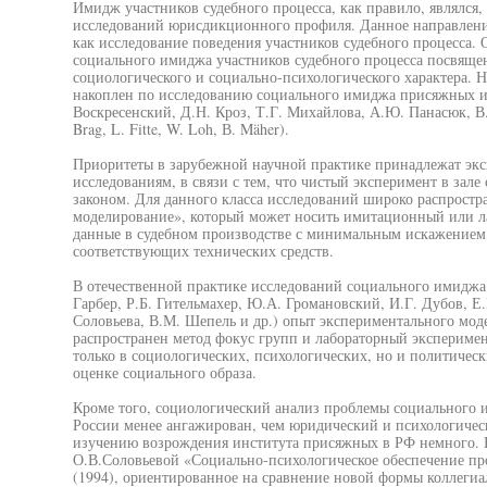
Имидж участников судебного процесса, как правило, являлся
исследований юрисдикционного профиля. Данное направление
как исследование поведения участников судебного процесса
социального имиджа участников судебного процесса посвяще
социологического и социально-психологического характера.
накоплен по исследованию социального имиджа присяжных и с
Воскресенский, Д.Н. Кроз, Т.Г. Михайлова, А.Ю. Панасюк, В.
Brag, L. Fitte, W. Loh, В. Mäher).
Приоритеты в зарубежной научной практике принадлежат эк
исследованиям, в связи с тем, что чистый эксперимент в зале
законом. Для данного класса исследований широко распростр
моделирование», который может носить имитационный или ла
данные в судебном производстве с минимальным искажением,
соответствующих технических средств.
В отечественной практике исследований социального имиджа (
Гарбер, Р.Б. Гительмахер, Ю.А. Громановский, И.Г. Дубов, Е.
Соловьева, В.М. Шепель и др.) опыт экспериментального моде
распространен метод фокус групп и лабораторный эксперимен
только в социологических, психологических, но и политичес
оценке социального образа.
Кроме того, социологический анализ проблемы социального и
России менее ангажирован, чем юридический и психологичес
изучению возрождения института присяжных в РФ немного. Н
О.В.Соловьевой «Социально-психологическое обеспечение пр
(1994), ориентированное на сравнение новой формы коллегиа