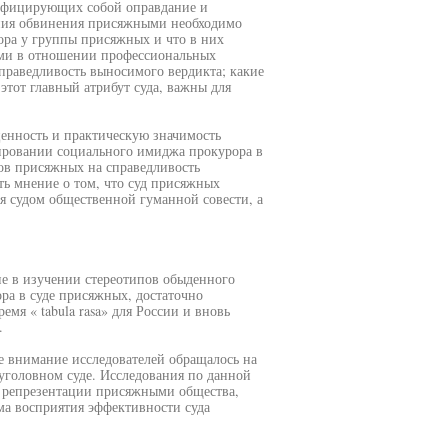
нифицирующих собой оправдание и
ения обвинения присяжными необходимо
ора у группы присяжных и что в них
ыми в отношении профессиональных
праведливость выносимого вердикта; какие
тот главный атрибут суда, важны для
ценность и практическую значимость
ировании социального имиджа прокурора в
ов присяжных на справедливость
ь мнение о том, что суд присяжных
тся судом общественной гуманной совести, а
ие в изучении стереотипов обыденного
ра в суде присяжных, достаточно
емя « tabula rasa» для России и вновь
.
е внимание исследователей обращалось на
уголовном суде. Исследования по данной
а репрезентации присяжными общества,
а восприятия эффективности суда