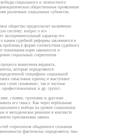
свободы социального и личностного
емократические общественные проявления
иям различных социальных субъектов,
овое общество предполагает включение
кую систему, вопрос о его
ет экспериментальный характер его
го камня судебной реформы заключается в
я проблема в форме соответствия судебного
 от понимания норм законности и
ровне социальных стереотипов.
процессе вынесения вердикта,
ненты, которые определяются
 определенной специфики социальной
е таких смысловых единиц и выступают
ых слоев (языковые), так и частные
, профессиональных и др. групп).
сами, слоями, группами и другими
ывать его смысл. Как через вербальные
оциального выбора на уровне социальных
кое и методическое решение в контексте
риятие присяжными закона.
остей стереотипов обыденного сознания
виновности фактически определяется, чью