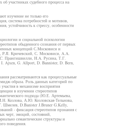
 об участниках судебного процесса на
ют изучение не только его
ция, система потребностей и мотивов,
я, устойчивость к стрессу, особенности
оциологии и социальной психологии
ереотипов обыденного сознания от первых
еменных концепций С.Московиси и
 P.JI. Кричевский, С. Московиси, A.A.
.C. Прангишвилли, H.A. Русина, Т.Г.
 Ajxen, G. Allport, D. Bannister, D. Bern,
нания рассматриваются как процессуальные
имидж-образа. Роль данных категорий по
 участия в механизме восприятия
нденции в изучении стереотипов
мантического подхода (Ю.Е. Артемьева,
И.Н. Козлова, А.Ю. Козловская-Тельнова,
 Шмелев, D.Banister J.Bruner G.Kelly,
едований - фиксация стереотипов прзнания с
х черт, эмоций, состояний,
риально семантические структуры и
ого поведения.