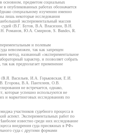
, в основном, предметом социальных
 в опубликованных работах обозначается
. Однако специальному изучению именно
ны лишь некоторые исследования
 Наибольший экспериментальный массив
удей (В.Г. Бутов, В.А. Власихин, В.Н.
Н. Романов, Ю.А. Смирнов, S. Bandes, R.
спериментальным и полевым
 суда невозможен, так как запрещен
анен метод, названный «экспериментальное
бораторный характер, и позволяет собрать
 так как предполагает применение
B.JI. Васильев, И.А. Горьковская, Е.И.
В. Егорова, В.А. Пантелеев, О.В.
лирования не встречается, однако,
т, которые успешно используются не
ких и маркетинговых исследованиях по
миджа участников судебного процесса в
кий аспект. Экспериментальных работ по
аиболее известно среди них исследование
оцесса внедрения суда присяжных в РФ»
льного суда с другими формами