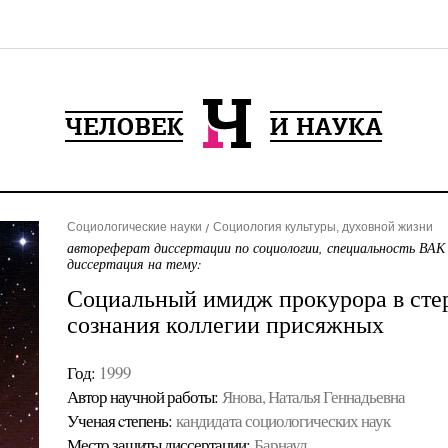
Социологические науки
Социология культуры, духовной жизни
автореферат диссертации по социологии, специальность ВАК
диссертация на тему:
Социальный имидж прокурора в сте
сознания коллегии присяжных
Год:
1999
Автор научной работы:
Янова, Наталья Геннадьевна
Ученая cтепень:
кандидата социологических наук
Место защиты диссертации:
Барнаул