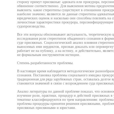
сторону примут присяжные: адвоката или прокурора, персо
обвинение соответственно. Для выяснения мотива предпочт
выяснить: какие стереотипы существуют в отношении прокур
наиболее значимо; являются ли данные стереотипы адекватн
юридических оценок и насколько они способны повлиять на с
личностные характеристики прокурора, персонифицирующие э
судопроизводства.
Все эти вопросы обосновывают актуальность, теоретическую 
исследования роли стереотипов обыденного сознания в форм
суде присяжных. Социологический анализ влияния стереотип
выносимых ими вердиктов, призван доказать или опровергнут
работает не на публику, а на истину, и действительно, являе
не формальным инструментом юстиции.
Степень разработанности проблемы.
В настоящее время наблюдается методологическое разнообраз
сознания. Постановка проблемы социального имиджа прокуро
традиционная для ряда зарубежных стран, оставалась долгое вр
становится значимой в связи с возрождением суда присяжных
Анализ литературы по данной проблеме показал, что основно
изучение роли, практики, процедур и действий присяжных в 
тематике классифицируются по трем направлениям: проблем
проблема процедуры принятия решения присяжными, проблем
присяжных присяжными и юристами.