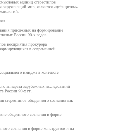
смысловых единиц стереотипов
ся окружающий мир, являются «дефицитом»
ехнологий.
иян.
знания присяжных на формирование
сяжных России 90-х годов.
пов восприятия прокурора
формирующихся в современной
 социального имиджа в контексте
ого аппарата зарубежных исследований
те России 90-х гг.
ия стереотипов обыденного сознания как
овне обыденного сознания в форме
ного сознания в форме конструктов и на