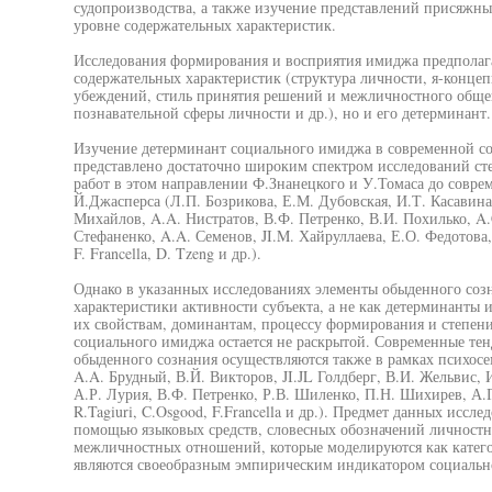
судопроизводства, а также изучение представлений присяжных
уровне содержательных характеристик.
Исследования формирования и восприятия имиджа предполага
содержательных характеристик (структура личности, я-концеп
убеждений, стиль принятия решений и межличностного общени
познавательной сферы личности и др.), но и его детерминант.
Изучение детерминант социального имиджа в современной с
представлено достаточно широким спектром исследований ст
работ в этом направлении Ф.Знанецкого и У.Томаса до совр
Й.Джасперса (Л.П. Бозрикова, Е.М. Дубовская, И.Т. Касавина,
Михайлов, A.A. Нистратов, В.Ф. Петренко, В.И. Похилько, A
Стефаненко, A.A. Семенов, JI.M. Хайруллаева, Е.О. Федотова, I.
F. Francella, D. Tzeng и др.).
Однако в указанных исследованиях элементы обыденного соз
характеристики активности субъекта, а не как детерминанты 
их свойствам, доминантам, процессу формирования и степени
социального имиджа остается не раскрытой. Современные те
обыденного сознания осуществляются также в рамках психосе
A.A. Брудный, В.Й. Викторов, JI.JL Голдберг, В.И. Жельвис, 
А.Р. Лурия, В.Ф. Петренко, Р.В. Шиленко, П.Н. Шихирев, А.Г.
R.Tagiuri, C.Osgood, F.Francella и др.). Предмет данных иссл
помощью языковых средств, словесных обозначений личностны
межличностных отношений, которые моделируются как катего
являются своеобразным эмпирическим индикатором социальн