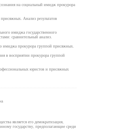
 сознания на социальный имидж прокурора
 присяжных. Анализ результатов
льного имиджа государственного
тами: сравнительный анализ.
го имиджа прокурора группой присяжных.
ния в восприятии прокурора группой
профессиональных юристов и присяжных
на
ества является его демократизация,
нному государству, предполагающие среди