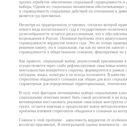
прочих атрибутов обеспечение социальной справедливости и 
выбора. Одним из социальных механизмов,обеспечивающих д
и справедливость социальных действий по отношению к деян
является суд присяжных.
Несмотря на традиционную установку, согласно которой прав
нового вида коллегиального суда в государственно-политичес
целесообразности остается дискуссионным, что и обусловлива
возрождения в России. Основная проблема этого краеугольно
справедливости вердиктов нового суда. Это не только правова
решения закону, но и социальная, так как во многом зависит
справедливости в общественном сознании, фиксируемых на у
Как правило, социальный выбор, реализуемый присяжными в 
осуществляется через слабо рефлексируемые смысловые компо
ментальностью конкретного социума, формируются в рамках
ситуации, языка, культуры и не всегда осознаются. В качеств
стереотипы обыденного сознания как общие для всех социальн
(характерные для определенных территориальных, этнических
В силу этих факторов мотивировка выбора социальными клас
социальными агентами может быть самой различной и не вскр
мотивировки восстановить реальные смысловые конструкты с
групп, остается неясным и предполагает новое методологичес
проблемы влияния стереотипов обыденного сознания на восп
Главное в этой проблеме - зависимость вердиктов от особенн
коллегии присяжных. В интегральной оценке виновности - не