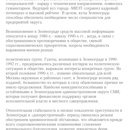
специальностей - наряду с техническим направлением, появилось
гуманитарное. Ведущий вуз города -МИЭТ сохранил кадровый
потенциал и высокий рейтинг. В целом, вузы Зеленограда
способны обеспечить необходимое число специалистов для
предприятий округа.
Возникновение в Зеленограде средств массовой информации
относится к концу 1980-х - началу 1990-х гг., когда, в связи с
обострившимися противоречиями в обществе, сменой
социоэкономических приоритетов, назрела необходимость
выражения мнения разных
политических групп. Газеты, возникшие в Зеленограде в 1990-
1992 гг., придерживались различных взглядов на политическую
ситуацию в обществе, выражали интересы конкретных групп. Во
второй половине 1990-х гг., помимо обязательных для всей
Москвы окружных и районных газет, в Зеленограде возник ряд
изданий, большинство из которых в силу объективных причин не
имело продолжения. Наиболее конкурентоспособными и
устойчивыми в Зеленоградском административном округе СМИ,
которые получают финансовую поддержку органов
исполнительной власти и местного самоуправления.
Относительная стабильность и низкие показатели преступности в
Зеленограде в «доперестроечный» период сменились резким
обострением криминогенной обстановки, что объясняется прежде
всего социоэкономическими изменениями (снижение
материального благополучия, развитие девиантных форм