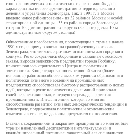
социоэкономических и политических трансформаций» дана
характеристика нового административно-территориального
деления и управления Зеленограда. Так, в 1991 г. в Москве
введено новое районирование - из 32 районов Москвы и особой
территориальной единицы - 33-го района-города Зеленограда
создано 10 административных округов (Зеленоград стал 10-м
административным округом столицы).
Общественные преобразования, происходящие в стране в начале
1990-х гг., напрямую влияли на градообразующую отрасль
Зеленограда, что явилось серьезным испытанием для городского
социума. Резко сократились оборонные и связанные с космосом
заказы, выросла задолжность предприятий города Госбанку,
приостановилось строительство Центра информатики и
электроники. Концентрированность основной части (более
половины) работоспособного с высоким уровнем образования и
политически активного населения на промышленных
предприятиях способствовала быстрому распространению новых
идей, которые в русле политических декламаций привлекали
своей перспективностью, в первую очередь, для развития
промышленности. Интеллигенция, которая во многом
способствовала развитию активных демократических тенденций в
Зеленограде, поддерживала политические и экономические
изменения в стране, не до конца представляя их последствия.
В связи с сокращениями и закрытием предприятий во многом был
утрачен накопленный десятилетиями интеллектуальный и
квалифицированный потенциал, характерный для специалистов