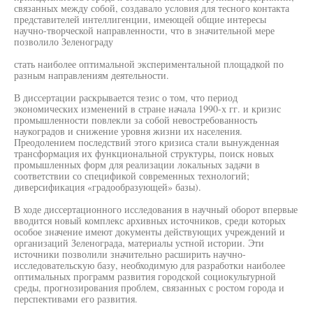
связанных между собой, создавало условия для тесного контакта
представителей интеллигенции, имеющей общие интересы
научно-творческой направленности, что в значительной мере
позволило Зеленограду
стать наиболее оптимальной экспериментальной площадкой по
разным направлениям деятельности.
В диссертации раскрывается тезис о том, что период
экономических изменений в стране начала 1990-х гг. и кризис
промышленности повлекли за собой невостребованность
наукоградов и снижение уровня жизни их населения.
Преодолением последствий этого кризиса стали вынужденная
трансформация их функциональной структуры, поиск новых
промышленных форм для реализации локальных задачи в
соответствии со спецификой современных технологий;
диверсификация «градообразующей» базы).
В ходе диссертационного исследования в научный оборот впервые
вводится новый комплекс архивных источников, среди которых
особое значение имеют документы действующих учреждений и
организаций Зеленограда, материалы устной истории. Эти
источники позволили значительно расширить научно-
исследовательскую базу, необходимую для разработки наиболее
оптимальных программ развития городской социокультурной
среды, прогнозирования проблем, связанных с ростом города и
перспективами его развития.