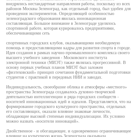
внедрялись нестандартные направления работы, поскольку из всех
районов Москвы Зеленоград, как отдельный город, был удобен для
проведения экспериментов. Определяющей особенностью
зеленоградского образования явилась инновационная
составляющая. Большое внимание в Зеленограде уделялось
спортивной работе, которая курировалось предприятиями,
обеспечивающими сеть
спортивных городских клубов, оказывающими необходимую
помощь и предоставляющими кадры для развития спорта в городе.
Идея создания в рамках научно-промышленного комплекса своего
высшего учебного заведения - Московского института
электронной техники (МИЭТ) также являлась прогрессивной. В
основу первых учебных планов МИЭТ был заложен
«физтеховский» принцип сочетания фундаментальной подготовки
студентов с практикой в передовых НИИ и заводах.
Индивидуальность, своеобразие облика и атмосферы «местного»
пространства Зеленограда создавалось духовно-творческой
деятельностью интеллигенции и ряда городских сообществ -
носителей инновационных идей и идеалов. Представляется, что на
формирование городского культурного пространства, отдельных
его составляющих, оказали влияние знаковые личности,
обладающие высокой степенью индивидуализации. Их условно
можно назвать «носители инноваций».
Двойственное - и обогащающее, и одновременно ограничивающее
влияние на культурную жизнь Зеленограда оказывала