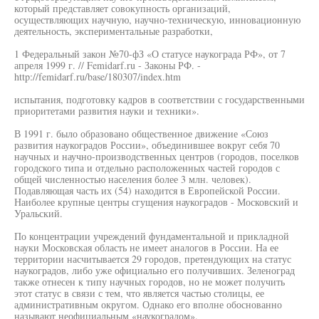
который представляет совокупность организаций,
осуществляющих научную, научно-техническую, инновационную
деятельность, экспериментальные разработки,
1 Федеральный закон №70-фЗ «О статусе наукограда РФ», от 7
апреля 1999 г. // Femidarf.ru - Законы РФ. -
http://femidarf.ru/base/180307/index.htm
испытания, подготовку кадров в соответствии с государственными
приоритетами развития науки и техники».
В 1991 г. было образовано общественное движение «Союз
развития наукоградов России», объединившее вокруг себя 70
научных и научно-производственных центров (городов, поселков
городского типа и отдельно расположенных частей городов с
общей численностью населения более 3 млн. человек).
Подавляющая часть их (54) находится в Европейской России.
Наиболее крупные центры сгущения наукоградов - Московский и
Уральский.
По концентрации учреждений фундаментальной и прикладной
науки Московская область не имеет аналогов в России. На ее
территории насчитывается 29 городов, претендующих на статус
наукоградов, либо уже официально его получивших. Зеленоград
также отнесен к типу научных городов, но не может получить
этот статус в связи с тем, что является частью столицы, ее
административным округом. Однако его вполне обоснованно
называют неофициальным «наукоградом».