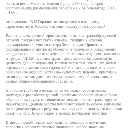
Зеленая ветвь Москвы. Зеленоград до 2003 года. Очерки,
воспоминания, размышления, зарисовки. - М.Зеленоград, 2003
.-416с.
исследование В.Н.Горлова, посвященное жилищному
строительству в Москве, как социокультурной проблеме4.
Развитие электронной промышленности, как градообразующей
отрасли, раскрывают статьи ученых, стоящих у истоков
формирования научного центра Зеленограда. Процессы
формирования культурных объектов и творческих объединений
города также нашли отражение в юбилейных изданиях, каталогах
и трудах ГЗИКМ. Данные труды представляют определенную
ценность для исследования, прежде всего тем, что в них дается
оценка современниками городской жизни на разных ее этапах,
обоснование ряда общественно-культурных явлений, присущих
непосредственно данному территориальному образованию, в
рамках общей сложившейся ситуации.
Для более глубокого осмысления методико-теоретических
подходов к разработке данной проблемы особое внимание было
обращено на труды, посвященные, помимо Зеленограда, другим
наукоградам. Данные работы помогают обратить особое внимание
на социокультурную среду научных городов, выявить сходство или
различие их с Зеленоградом в рамках изучаемой тематики.
В методическом плане, как один из подходов к изучению
городских социокультурных процессов, особое значение