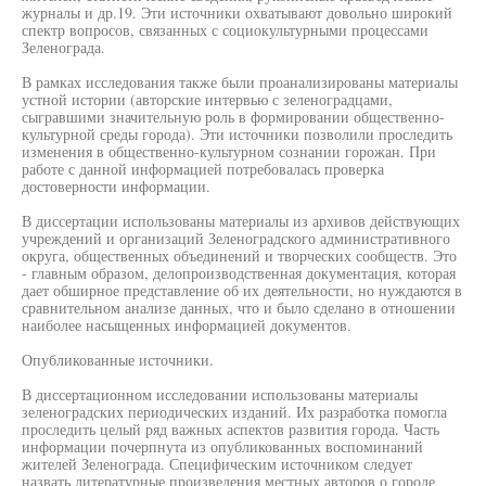
журналы и др.19. Эти источники охватывают довольно широкий
спектр вопросов, связанных с социокультурными процессами
Зеленограда.
В рамках исследования также были проанализированы материалы
устной истории (авторские интервью с зеленоградцами,
сыгравшими значительную роль в формировании общественно-
культурной среды города). Эти источники позволили проследить
изменения в общественно-культурном сознании горожан. При
работе с данной информацией потребовалась проверка
достоверности информации.
В диссертации использованы материалы из архивов действующих
учреждений и организаций Зеленоградского административного
округа, общественных объединений и творческих сообществ. Это
- главным образом, делопроизводственная документация, которая
дает обширное представление об их деятельности, но нуждаются в
сравнительном анализе данных, что и было сделано в отношении
наиболее насыщенных информацией документов.
Опубликованные источники.
В диссертационном исследовании использованы материалы
зеленоградских периодических изданий. Их разработка помогла
проследить целый ряд важных аспектов развития города. Часть
информации почерпнута из опубликованных воспоминаний
жителей Зеленограда. Специфическим источником следует
назвать литературные произведения местных авторов о городе