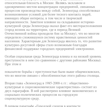
относительная близость к Москве. Являясь эксклавом и
одновременно местом концентрации предприятий, связанных
процессом производства между собой, Зеленоград способствовал
возникновению условий для более тесного контакта людей,
имеющих общие интересы, в том числе и творческой
направленности. Заметное влияние на складывание историко-
культурной среды Зеленограда оказал факт его месторасположения
(город возник на территории, где в период Великой
Отечественной войны проходили бои за Москву), что во многом
определило сложившуюся систему нравственных ценностей
населения. Характерным для Зеленограда явилось то, что развитие
культурно-досуговой сферы стало возможным благодаря
финансовой поддержке городских предприятий электроники.
Особая социальная среда Зеленограда влияла и на низкий уровень
преступности в нем (по сравнению с другими районами Москвы).
При этом и
показатели борьбы с преступностью были выше общемосковских,
что во многом связано с обособленностью этого района столицы.
Вторая глава «Зеленоград в 1985-2000-х гг.: общественно-
культурные и социоэкономические характеристики» состоит из
двух параграфов. В ней рассмотрено влияние экономических и
социально-политических процессов на городскую
социокультурную среду.
В первом параграфе «Городской социум в контексте