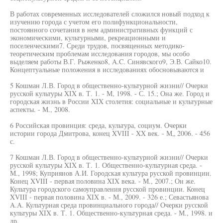
В работах современных исследователей сложился новый подход к
изучению города с учетом его полифункциональности,
постоянного сочетания в нем административных функций с
экономическими, культурными, рекреационными и
поселенческими7. Среди трудов, посвященных методико-
теоретическим проблемам исследования городов, мы особо
выделяем работы В.Г. Рыженко8, A.C. Синявского9, Э.В. Сайко10.
Концептуальные положения в исследованиях обосновываются и
5 Кошман Л.В. Город в общественно-культурной жизни// Очерки
русской культуры XIX в. Т. 1. - М, 1998. - С. 15.; Она же. Город и
городская жизнь в России XIX столетия: социальные и культурные
аспекты. - М., 2008.
6 Российская провинция: среда, культура, социум. Очерки
истории города Дмитрова, конец XVIII - XX век. - М„ 2006. - 456
с.
7 Кошман Л.В. Город в общественно-культурной жизни// Очерки
русской культуры XIX в. Т. 1. Общественно-культурная среда. -
М., 1998; Куприянов А.И. Городская культура русской провинции.
Конец XVIII - первая половина XIX века. - М., 2007.; Он же.
Культура городского самоуправления русской провинции. Конец
XVIII - первая половина XIX в. - М., 2009. - 326 е.; Севастьянова
A.A. Культурная среда провинциального города// Очерки русской
культуры XIX в. Т. 1. Общественно-культурная среда. - М., 1998. и
др.