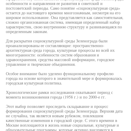
особенности и направления ее развития в советский и
постсоветский периоды. Само понятие «социокультурная среда»
остается до настоящего времени многозначным, несмотря на его
широкое использование. Она представляется как самостоятельная,
сложно организованная система, имеющая определенный набор
характеристик, свою внутреннюю структуру и развивающаяся по
определенным законам.
Для раскрытия социокультурной среды Зеленограда были
проанализированы ее составляющие: пространственно-
архитектурная среда города, культурные процессы во всей их
многогранности: особенности систем образования и
здравоохранения, средства массовой информации, городское
управление и творческие объединения.
Особое внимание было уделено функциональному профилю
города на основе которого в значительной мере и формировалась
городская культурная политика.
Хронологические рамки исследования охватывают период с
момента возникновения города (1958 г.) и по 2000-е гг.
Этот выбор позволяет проследить складывание и процесс
формирования социокультурной среды Зеленограда. Верхняя дата
не случайна, так является новым рубежом, повлекшим
качественные изменения в городской среде. С этого времени в
Москве воплощаются в жизнь новые социальные, культурные и
образовательные программы, которые активно внедряются в