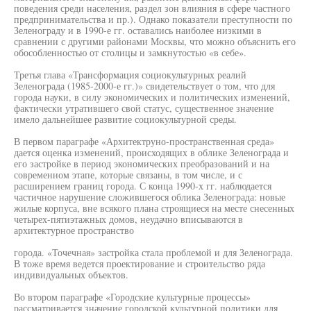
поведения среди населения, раздел зон влияния в сфере частного
предпринимательства и пр.). Однако показатели преступности по
Зеленограду и в 1990-е гг. оставались наиболее низкими в
сравнении с другими районами Москвы, что можно объяснить его
обособленностью от столицы и замкнутостью «в себе».
Третья глава «Трансформация социокультурных реалий
Зеленограда (1985-2000-е гг.)» свидетельствует о том, что для
города науки, в силу экономических и политических изменений,
фактически утратившего свой статус, существенное значение
имело дальнейшее развитие социокультурной среды.
В первом параграфе «Архитектруно-пространственная среда»
дается оценка изменений, происходящих в облике Зеленограда и
его застройке в период экономических преобразований и на
современном этапе, которые связаны, в том числе, и с
расширением границ города. С конца 1990-х гг. наблюдается
частичное нарушение сложившегося облика Зеленограда: новые
жилые корпуса, вне всякого плана строящиеся на месте снесенных
четырех-пятиэтажных домов, неудачно вписываются в
архитектурное пространство
города. «Точечная» застройка стала проблемой и для Зеленограда.
В тоже время ведется проектирование и строительство ряда
индивидуальных объектов.
Во втором параграфе «Городские культурные процессы»
рассматривается значение городской культурной политики для