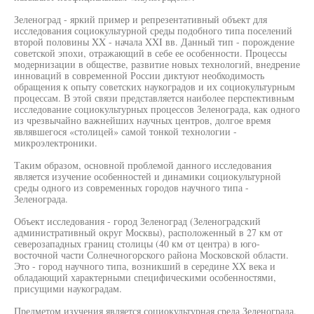
Зеленоград - яркий пример и репрезентативный объект для
исследования социокультурной среды подобного типа поселений
второй половины XX - начала XXI вв. Данный тип - порождение
советской эпохи, отражающий в себе ее особенности. Процессы
модернизации в обществе, развитие новых технологий, внедрение
инноваций в современной России диктуют необходимость
обращения к опыту советских наукоградов и их социокультурным
процессам. В этой связи представляется наиболее перспективным
исследование социокультурных процессов Зеленограда, как одного
из чрезвычайно важнейших научных центров, долгое время
являвшегося «столицей» самой тонкой технологии -
микроэлектроники.
Таким образом, основной проблемой данного исследования
является изучение особенностей и динамики социокультурной
среды одного из современных городов научного типа -
Зеленограда.
Объект исследования - город Зеленоград (Зеленоградский
административный округ Москвы), расположенный в 27 км от
северозападных границ столицы (40 км от центра) в юго-
восточной части Солнечногорского района Московской области.
Это - город научного типа, возникший в середине XX века и
обладающий характерными специфическими особенностями,
присущими наукоградам.
Предметом изучения является социокультурная среда Зеленограда,