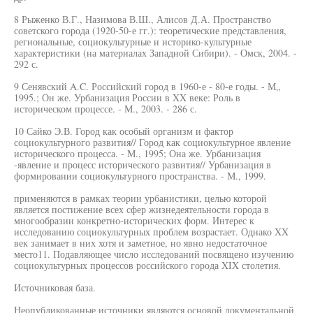
8 Рыженко В.Г., Назимова В.Ш., Алисов Д.А. Пространство
советского города (1920-50-е гг.): теоретические представления,
региональные, социокультурные и историко-культурные
характеристики (на материалах Западной Сибири). - Омск, 2004. -
292 с.
9 Сенявский A.C. Российский город в 1960-е - 80-е годы. - М„
1995.; Он же. Урбанизация России в XX веке: Роль в
историческом процессе. - М., 2003. - 286 с.
10 Сайко Э.В. Город как особый организм и фактор
социокультурного развития// Город как социокультурное явление
исторического процесса. - М., 1995; Она же. Урбанизация
-явление и процесс исторического развития// Урбанизация в
формировании социокультурного пространства. - М., 1999.
применяются в рамках теории урбанистики, целью которой
является постижение всех сфер жизнедеятельности города в
многообразии конкретно-исторических форм. Интерес к
исследованию социокультурных проблем возрастает. Однако XX
век занимает в них хотя и заметное, но явно недостаточное
место11. Подавляющее число исследований посвящено изучению
социокультурных процессов российского города XIX столетия.
Источниковая база.
Неопубликованные источники являются основой документальной