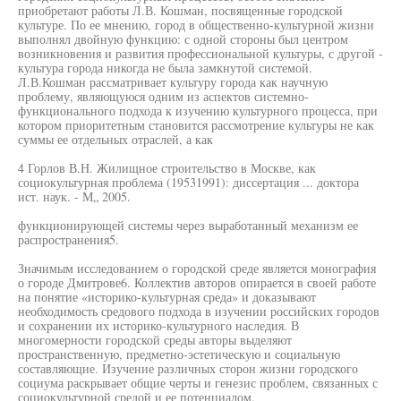
приобретают работы Л.В. Кошман, посвященные городской
культуре. По ее мнению, город в общественно-культурной жизни
выполнял двойную функцию: с одной стороны был центром
возникновения и развития профессиональной культуры, с другой -
культура города никогда не была замкнутой системой.
Л.В.Кошман рассматривает культуру города как научную
проблему, являющуюся одним из аспектов системно-
функционального подхода к изучению культурного процесса, при
котором приоритетным становится рассмотрение культуры не как
суммы ее отдельных отраслей, а как
4 Горлов В.Н. Жилищное строительство в Москве, как
социокультурная проблема (19531991): диссертация ... доктора
ист. наук. - М„ 2005.
функционирующей системы через выработанный механизм ее
распространения5.
Значимым исследованием о городской среде является монография
о городе Дмитрове6. Коллектив авторов опирается в своей работе
на понятие «историко-культурная среда» и доказывают
необходимость средового подхода в изучении российских городов
и сохранении их историко-культурного наследия. В
многомерности городской среды авторы выделяют
пространственную, предметно-эстетическую и социальную
составляющие. Изучение различных сторон жизни городского
социума раскрывает общие черты и генезис проблем, связанных с
социокультурной средой и ее потенциалом.