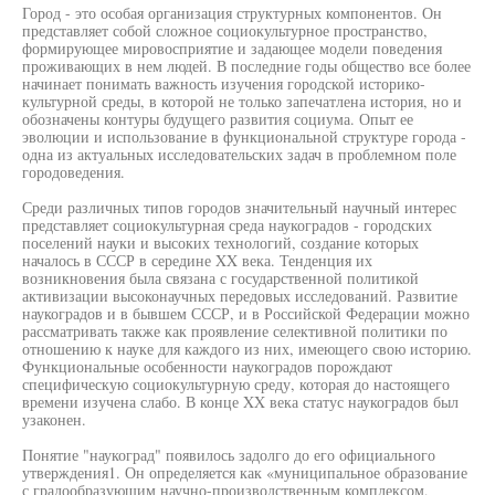
Город - это особая организация структурных компонентов. Он
представляет собой сложное социокультурное пространство,
формирующее мировосприятие и задающее модели поведения
проживающих в нем людей. В последние годы общество все более
начинает понимать важность изучения городской историко-
культурной среды, в которой не только запечатлена история, но и
обозначены контуры будущего развития социума. Опыт ее
эволюции и использование в функциональной структуре города -
одна из актуальных исследовательских задач в проблемном поле
городоведения.
Среди различных типов городов значительный научный интерес
представляет социокультурная среда наукоградов - городских
поселений науки и высоких технологий, создание которых
началось в СССР в середине XX века. Тенденция их
возникновения была связана с государственной политикой
активизации высоконаучных передовых исследований. Развитие
наукоградов и в бывшем СССР, и в Российской Федерации можно
рассматривать также как проявление селективной политики по
отношению к науке для каждого из них, имеющего свою историю.
Функциональные особенности наукоградов порождают
специфическую социокультурную среду, которая до настоящего
времени изучена слабо. В конце XX века статус наукоградов был
узаконен.
Понятие "наукоград" появилось задолго до его официального
утверждения1. Он определяется как «муниципальное образование
с градообразующим научно-производственным комплексом,