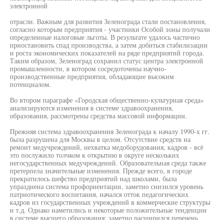
электронной
отрасли. Важным для развития Зеленограда стали постановления,
согласно которым предприятия - участники Особой зоны получали
определенные налоговые льготы. В результате удалось частично
приостановить спад производства, а затем добиться стабилизации
и роста экономических показателей на ряде предприятий города.
Таким образом, Зеленоград сохранил статус центра электронной
промышленности, в котором сосредоточены научно-
производственные предприятия, обладающие высоким
потенциалом.
Во втором параграфе «Городская общественно-культурная среда»
анализируются изменения в системе здравоохранения,
образования, рассмотрены средства массовой информации.
Прежняя система здравоохранения Зеленограда к началу 1990-х гг.
была разрушена для Москвы в целом. Отсутствие средств на
ремонт медучреждений, нехватка медоборудования, кадров - всё
это послужило толчком к открытию в округе нескольких
негосударственных медучреждений. Образовательная среда также
претерпела значительные изменения. Прежде всего, в городе
прекратилось шефство предприятий над школами, была
упразднена система профориентации, заметно снизился уровень
патриотического воспитания, начался отток педагогических
кадров из государственных учреждений в коммерческие структуры
и т.д. Однако наметились и некоторые положительные тенденции
в системе высшего образования: заметно расширился перечень