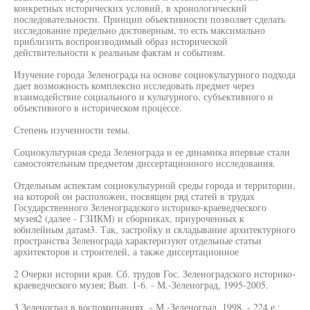
конкретных исторических условий, в хронологический
последовательности. Принцип объективности позволяет сделать
исследование предельно достоверным, то есть максимально
приблизить воспроизводимый образ исторической
действительности к реальным фактам и событиям.
Изучение города Зеленограда на основе социокультурного подхода
дает возможность комплексно исследовать предмет через
взаимодействие социального и культурного, субъективного и
объективного в историческом процессе.
Степень изученности темы.
Социокультурная среда Зеленограда и ее динамика впервые стали
самостоятельным предметом диссертационного исследования.
Отдельным аспектам социокультурной среды города и территории,
на которой он расположен, посвящен ряд статей в трудах
Государственного Зеленоградского историко-краеведческого
музея2 (далее - ГЗИКМ) и сборниках, приуроченных к
юбилейным датам3. Так, застройку и складывание архитектурного
пространства Зеленограда характеризуют отдельные статьи
архитекторов и строителей, а также диссертационное
2 Очерки истории края. Сб. трудов Гос. Зеленоградского историко-
краеведческого музея; Вып. 1-6. - М.-Зеленоград, 1995-2005.
3 Зеленоград в воспоминаниях. - М.-Зеленоград, 1998. - 224 е.;