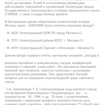
базой диссертации. В работе использованы архивы ряда
действующих учреждений и организаций Зеленограда, фонды
Государственного Зеленоградского историко-краеведческого музея
(ГЗИКМ), а также государственных архивов:
В Центральном архиве общественно-политической истории
Москвы (далее - ЦАОПИМ) были изучены следующие фонды*:
- Ф. 4028 (Зеленоградский ВЛКСМ города Москвы)12;
- Ф. 2553 (Зеленоградский райком КПСС г. Москвы)13;
- Ф. 4929 (Зеленоградский Горсовет и Исполком г. Москвы)14.
Данные фонды содержат отчеты, протоколы заседаний, доклады и
решения партийных и комсомольских съездов, конференций,
пленумов и собраний, планы работ. Эти документы охватывают
широкий круг вопросов, зачастую соотносясь с различными
идеологическими решениями. Они представляют богатый
материал для исследования социокультурной среды советского
города.
" См. Артеменкова Т.А. Социокультурная среда научного города
(на материалах Новосибирского Академгородка): дис.... к.
культурологии. -М., 1996. и др. ' В связи с ограничениями,
связанными с правилами архивного хранения (многие дела
содержат гриф «секретно», либо предусматривают 75 летний срок