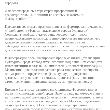
городов).
Для Зеленограда был характерен прогрессивный
градостроительный принцип (с «особым заказом» на
благоустройство).
Идеология советского времени влияла на формирование человека
«новой эпохи» (фантом «идеального города будущего»).
Социальная инфраструктура этих городов подчинялась
преимущественно производственно-отраслевым интересам, что
делало ее финансирование целенаправленным за счет
субсидирования градообразующей отрасли. Это создавало условия
для обеспечения высокого качества жизни горожан.
В диссертации проанализирована проблема индивидуализации
культурной среды города научного типа под влиянием сообществ
интеллигенции и отдельных личностей («носителей инноваций»).
Мотивацией для создания разного рода творческих сообществ,
популярности определенных форм культурно-досуговой
деятельности у населения явились процессы формирования и
самоопределения, присущие каждому конкретному локусу.
Впервые была проанализирована специфика формирования и
развития социокультурной среды Зеленограда, на которую влияли
не только градообразующая (электронная) промышленность, но и
его особое положение как города - района Москвы, отдаленного
от центра (эксклава). Обособленность и одновременно
принадлежность города к столице, наличие группы предприятий,