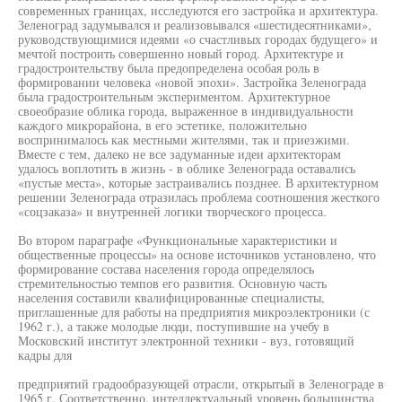
современных границах, исследуются его застройка и архитектура.
Зеленоград задумывался и реализовывался «шестидесятниками»,
руководствующимися идеями «о счастливых городах будущего» и
мечтой построить совершенно новый город. Архитектуре и
градостроительству была предопределена особая роль в
формировании человека «новой эпохи». Застройка Зеленограда
была градостроительным экспериментом. Архитектурное
своеобразие облика города, выраженное в индивидуальности
каждого микрорайона, в его эстетике, положительно
воспринималось как местными жителями, так и приезжими.
Вместе с тем, далеко не все задуманные идеи архитекторам
удалось воплотить в жизнь - в облике Зеленограда оставались
«пустые места», которые застраивались позднее. В архитектурном
решении Зеленограда отразилась проблема соотношения жесткого
«соцзаказа» и внутренней логики творческого процесса.
Во втором параграфе «Функциональные характеристики и
общественные процессы» на основе источников установлено, что
формирование состава населения города определялось
стремительностью темпов его развития. Основную часть
населения составили квалифицированные специалисты,
приглашенные для работы на предприятия микроэлектроники (с
1962 г.), а также молодые люди, поступившие на учебу в
Московский институт электронной техники - вуз, готовящий
кадры для
предприятий градообразующей отрасли, открытый в Зеленограде в
1965 г. Соответственно, интеллектуальный уровень большинства