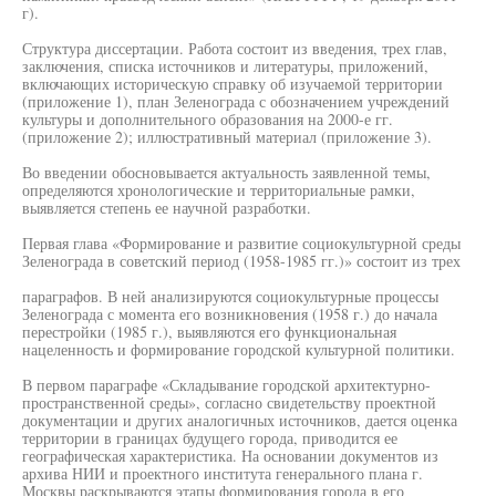
г).
Структура диссертации. Работа состоит из введения, трех глав,
заключения, списка источников и литературы, приложений,
включающих историческую справку об изучаемой территории
(приложение 1), план Зеленограда с обозначением учреждений
культуры и дополнительного образования на 2000-е гг.
(приложение 2); иллюстративный материал (приложение 3).
Во введении обосновывается актуальность заявленной темы,
определяются хронологические и территориальные рамки,
выявляется степень ее научной разработки.
Первая глава «Формирование и развитие социокультурной среды
Зеленограда в советский период (1958-1985 гг.)» состоит из трех
параграфов. В ней анализируются социокультурные процессы
Зеленограда с момента его возникновения (1958 г.) до начала
перестройки (1985 г.), выявляются его функциональная
нацеленность и формирование городской культурной политики.
В первом параграфе «Складывание городской архитектурно-
пространственной среды», согласно свидетельству проектной
документации и других аналогичных источников, дается оценка
территории в границах будущего города, приводится ее
географическая характеристика. На основании документов из
архива НИИ и проектного института генерального плана г.
Москвы раскрываются этапы формирования города в его