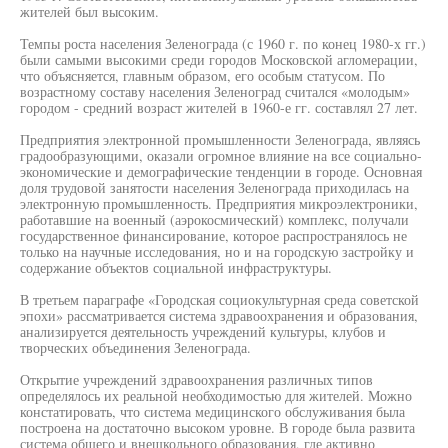
жителей был высоким.
Темпы роста населения Зеленограда (с 1960 г. по конец 1980-х гг.)
были самыми высокими среди городов Московской агломерации,
что объясняется, главным образом, его особым статусом. По
возрастному составу населения Зеленоград считался «молодым»
городом - средний возраст жителей в 1960-е гг. составлял 27 лет.
Предприятия электронной промышленности Зеленограда, являясь
градообразующими, оказали огромное влияние на все социально-
экономические и демографические тенденции в городе. Основная
доля трудовой занятости населения Зеленограда приходилась на
электронную промышленность. Предприятия микроэлектроники,
работавшие на военный (аэрокосмический) комплекс, получали
государственное финансирование, которое распространялось не
только на научные исследования, но и на городскую застройку и
содержание объектов социальной инфраструктуры.
В третьем параграфе «Городская социокультурная среда советской
эпохи» рассматривается система здравоохранения и образования,
анализируется деятельность учреждений культуры, клубов и
творческих объединения Зеленограда.
Открытие учреждений здравоохранения различных типов
определялось их реальной необходимостью для жителей. Можно
констатировать, что система медицинского обслуживания была
построена на достаточно высоком уровне. В городе была развита
система общего и внешкольного образования, где активно