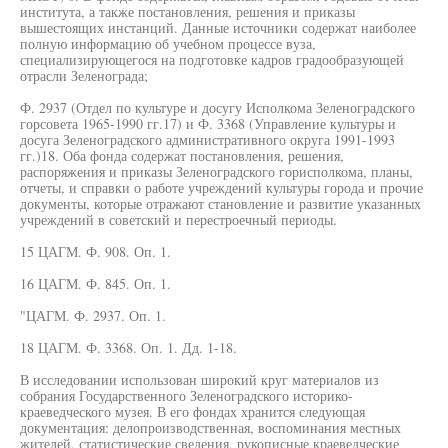
института, а также постановления, решения и приказы
вышестоящих инстанций. Данные источники содержат наиболее
полную информацию об учебном процессе вуза,
специализирующегося на подготовке кадров градообразующей
отрасли Зеленограда;
Ф. 2937 (Отдел по культуре и досугу Исполкома Зеленоградского
горсовета 1965-1990 гг.17) и Ф. 3368 (Управление культуры и
досуга Зеленоградского административного округа 1991-1993
гг.)18. Оба фонда содержат постановления, решения,
распоряжения и приказы Зеленоградского горисполкома, планы,
отчеты, и справки о работе учреждений культуры города и прочие
документы, которые отражают становление и развитие указанных
учреждений в советский и перестроечный периоды.
15 ЦАГМ. Ф. 908. Оп. 1.
16 ЦАГМ. Ф. 845. Оп. 1.
"ЦАГМ. Ф. 2937. Оп. 1.
18 ЦАГМ. Ф. 3368. Оп. 1. Дд. 1-18.
В исследовании использован широкий круг материалов из
собрания Государственного Зеленоградского историко-
краеведческого музея. В его фондах хранится следующая
документация: делопроизводственная, воспоминания местных
жителей, статистические сведения, рукописные краеведческие