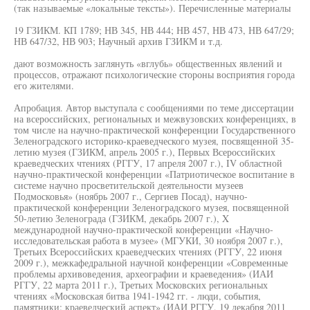
(так называемые «локальные тексты»). Перечисленные материалы
19 ГЗИКМ. КП 1789; НВ 345, НВ 444; НВ 457, НВ 473, НВ 647/29;
НВ 647/32, НВ 903; Научный архив ГЗИКМ и т.д.
дают возможность заглянуть «вглубь» общественных явлений и
процессов, отражают психологические стороны восприятия города
его жителями.
Апробация. Автор выступала с сообщениями по теме диссертации
на всероссийских, региональных и межвузовских конференциях, в
том числе на научно-практической конференции Государственного
Зеленоградского историко-краеведческого музея, посвященной 35-
летию музея (ГЗИКМ, апрель 2005 г.), Первых Всероссийских
краеведческих чтениях (РГГУ, 17 апреля 2007 г.), IV областной
научно-практической конференции «Патриотическое воспитание в
системе научно просветительской деятельности музеев
Подмосковья» (ноябрь 2007 г., Сергиев Посад), научно-
практической конференции Зеленоградского музея, посвященной
50-летию Зеленограда (ГЗИКМ, декабрь 2007 г.), X
международной научно-практической конференции «Научно-
исследовательская работа в музее» (МГУКИ, 30 ноября 2007 г.),
Третьих Всероссийских краеведческих чтениях (РГГУ, 22 июня
2009 г.), межкафедральной научной конференции «Современные
проблемы архивоведения, археографии и краеведения» (ИАИ
РГГУ, 22 марта 2011 г.), Третьих Московских региональных
чтениях «Московская битва 1941-1942 гг. - люди, события,
памятники: краеведческий аспект» (ИАИ РГГУ, 19 декабря 2011