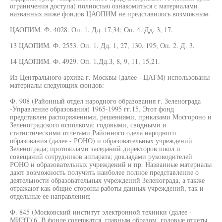
ограничения доступа) полностью ознакомиться с материалами
названных ниже фондов ЦАОПИМ не представилось возможным.
ЦАОПИМ. Ф. 4028. Оп. 1. Дд. 17,34; Оп. 4. Дд. 3, 17.
13 ЦАОПИМ. Ф. 2553. Оп. 1. Дд. 1, 27, 130, 195; Оп. 2. Д. 3.
14 ЦАОПИМ. Ф. 4929. Оп. 1.Дд.З, 8, 9, 11, 15,21.
Из Центрального архива г. Москвы (далее - ЦАГМ) использованы
материалы следующих фондов:
Ф. 908 (Районный отдел народного образования г. Зеленограда
-Управление образования) 1965-1995 гг.15. Этот фонд
представлен распоряженими, решениями, приказами Мосгороно и
Зеленоградского исполкома; годовыми, сводными и
статистическими отчетами Районного одела народного
образования (далее - РОНО) и образовательных учреждений
Зеленограда; протоколами заседаний директоров школ и
совещаний сотрудников аппарата; докладами руководителей
РОНО и образовательных учреждений и пр. Названные материалы
дают возможность получить наиболее полное представление о
деятельности образовательных учреждений Зеленограда, а также
отражают как общие стороны работы данных учреждений, так и
отдельные ее направления;
Ф. 845 (Московский институт электронной техники (далее -
МИЭТ)'6. В фонде содержатся, главным образом, годовые отчеты