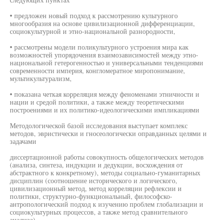
• предложен новый подход к рассмотрению культурного
многообразия на основе цивилизационной дифференциации,
социокультурной и этно-национальной разнородности,
• рассмотрены модели поликультурного устроения мира как
возможностей упорядочения взаимозависимостей между этно-
национальной гетерогенностью и универсальными тенденциями
современности империя, конгломератное миропонимание,
мультикультурализм,
• показана четкая корреляция между феноменами этничности и
нации и средой политики, а также между теоретическими
построениями и их политико-идеологическими импликациями
Методологической базой исследования выступает комплекс
методов, эвристически и гносеологически оправданных целями и
задачами
диссертационной работы совокупность общелогических методов
(анализа, синтеза, индукции и дедукции, восхождения от
абстрактного к конкретному), методы социально-гуманитарных
дисциплин (соотношение исторического и логического,
цивилизационный метод, метод корреляции рефлексии и
политики, структурно-функциональный, философско-
антропологический подход к изучению проблем глобализации и
социокультурных процессов, а также метод сравнительного
анализа)