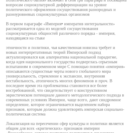
вопросам социокультурной дифференциации на уровне
политического оформления сосуществования разнородных и
разноуровневых социокультурных организмов
В первом параграфе «Империя• императив интегральности»
рассматривается одна из моделей сосуществования
социокультурных общностей различного порядка - империя,
находящаяся на стыке
этничности и политики, чья качественная новизна требует и
новых интерпретативных теорий Имперский подход
актуализировался как альтернатива национальной парадигме,
когда идея национального государства подверглась серьезным
испытаниям в современном мире С помощью понятия «империя»
описываются сущностные черты нового глобального мира
универсальность, стремление к экспансии, внутренняя
нестабильность, атопичность многих феноменов и проч. В
последнее время эта проблематика становится все более
востребованной, что свидетельствует о конструктивном
эвристическом потенциале данного методологического подхода в
современных условиях Империи, чаще всего, дают синдромное
определение, которое ограничивается выделением набора
признаков, которым должна удовлетворять имперская социально-
политическая система
Локализация на пересечении сфер культуры и политики является
общим для всех «критических» признаков империи
«Разнообразие, которое постоянно включается в смысловую