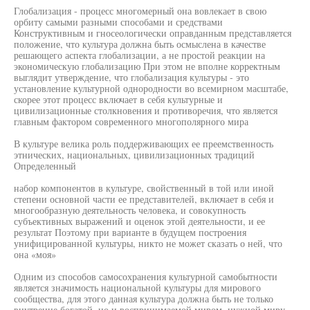
Глобализация - процесс многомерный она вовлекает в свою
орбиту самыми разными способами и средствами
Конструктивным и гносеологически оправданным представляется
положение, что культура должна быть осмыслена в качестве
решающего аспекта глобализации, а не простой реакции на
экономическую глобализацию При этом не вполне корректным
выглядит утверждение, что глобализация культуры - это
установление культурной однородности во всемирном масштабе,
скорее этот процесс включает в себя культурные и
цивилизационные столкновения и противоречия, что является
главным фактором современного многополярного мира
В культуре велика роль поддерживающих ее преемственность
этнических, национальных, цивилизационных традиций
Определенный
набор компонентов в культуре, свойственный в той или иной
степени основной части ее представителей, включает в себя и
многообразную деятельность человека, и совокупность
субъективных выражений и оценок этой деятельности, и ее
результат Поэтому при варианте в будущем построения
унифицированной культуры, никто не может сказать о ней, что
она «моя»
Одним из способов самосохранения культурной самобытности
является значимость национальной культуры для мирового
сообщества, для этого данная культура должна быть не только
внутренне богатой, но и воспринимаемой миром, нужной миру -