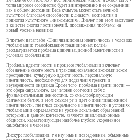
тогда мировое сообщество будет заинтересовано в ее сохранении
как в общем достоянии Ведь культура может стать великой
культурой благодаря способности к диалогу, восприятия и
принятия культурного «инакомыслия». Диалог при этом выступает
в качестве снятия противоречий, продвижения проблемы на
новый уровень развития
В третьем параграфе «Цивилизационная идентичность в условиях
глобализации: трансформация традиционных ролей»
рассматривается проблема цивилизационной идентичности в
условиях глобализации
Проблема идентичности в процессе глобализации включает
обозначение своего места в транснациональном экономическом
пространстве, культурную идентичность, персональную
идентичность, необходимую для подавления тревоги и
неуверенности индивида Кроме того, проблема идентичности —
это сфера сакрального, где человек соотносит себя с
фундаментальными ценностями, со смыслообразующим
слагаемым бытия, в этом смысле речь идет о цивилизационной
идентичности, где пласт сакрального в идентичности в условиях
глобализации определяется на уровне локальных образований,
которыми, в данном контексте, являются цивилизационные
общности, характеризующие наиболее глубоко укорененное
самобытное в человеке
Дискурс глобализации, т е научные и повседневные, обыденные
представления о ней, усиливают значимость локального,