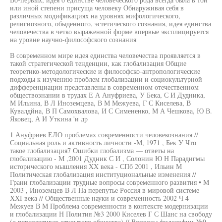
или иной степени присуща человеку Обнаруживая себя в
различных модификациях на уровнях мифологического,
религиозного, обыденного, эстетического сознания, идея единства
человечества в четко выраженной форме впервые эксплицируется
на уровне научно-философского сознания
В современном мире идея единства человечества проявляется в
такой стратегической тенденции, как глобализация Общие
теоретико-методологические и философско-антропологические
подходы к изучению проблем глобализации и социокультурной
дифференциации представлены в современном отечественном
обществознании в трудах Е А Ануфриева, У Бека, С И Дудника,
М Ильина, В Л Иноземцева, В М Межуева, Г С Киселева, В
Кувалдйна, В П Самохвалова, И С Симененко, М А Чешкова, Ю В.
Яковец, А И Уткина 'и др
1 Ануфриев ЕЛО проблемах современности человекознания //
Социальная роль и активность личности -М, 1971 , Бек У Что
такое глобализация7 Ошибки глобализма — ответы на
глобализацию - М ,2001 Дудник С И , Солонин Ю Н Парадигмы
исторического мышления XX века - СПб 2001 , Ильин М
Политическая глобализация институциональные изменения //
Грани глобализации трудные вопросы современного развития • М
2003 , Иноземцев В Л На перепутье Россия в мировой системе
XXI века // Общественные науки и современность 2002 Ч 4
Межуев В М Проблема современности в контексте модернизации
и глобализации Н Полития №3 2000 Киселев Г С Шанс на свободу
(о перспективах открытого обшесгва) // Вопросы философии №9