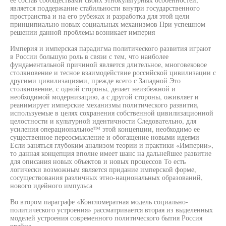
является поддержание стабильности внутри государственного
пространства и на его рубежах и разработка для этой цели
принципиально новых социальных механизмов При успешном
решении данной проблемы возникает империя
Империя и имперская парадигма политического развития играют
в России большую роль в связи с тем, что наиболее
фундаментальной причиной является длительное, многовековое
столкновение и тесное взаимодействие российской цивилизации с
другими цивилизациями, прежде всего с Западной Это
столкновение, с одной стороны, делает неизбежной и
необходимой модернизацию, а с другой стороны, оживляет и
реанимирует имперские механизмы политического развития,
используемые в целях сохранения собственной цивилизационной
целостности и культурной идентичности Следовательно, для
усиления операциональное™ этой концепции, необходимо ее
существенное переосмысление и обогащение новыми идеями
Если заняться глубоким анализом теории и практики «Империи»,
то данная концепция вполне имеет шанс на дальнейшее развитие
для описания новых объектов и новых процессов То есть
логически возможным является придание имперской форме,
сосуществования различных этно-национальных образований,
нового идейного импульса
Во втором параграфе «Конгломератная модель социально-
политического устроения» рассматривается вторая из выделенных
моделей устроения современного политического бытия Россия
крайне