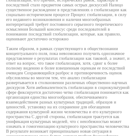
последствий стало предметом самых острых дискуссий Налицо
существенное расхождение в представлениях о глобализации как
социально-историческом процессе Процесс глобализации, в силу
его недавнего возникновения и наличия многообразных
интерпретаций требует постоянного серьезного теоретического
осмысления Больший консенсус среди последователей в
понимании последствий глобализации, которые, как правило,
оценивают достаточно осторожно
Таким образом, в рамках существующего в обществознании
концептуального поля, пока невозможно получить однозначное
представление о результатах глобализации как таковой, а значит, и
ответ на вопрос, что такое глобализация, хотя, сдвиг к более
полному видению и более взвешенным оценкам ее последствий
очевиден Сохраняющийся разброс и противоречивость оценок
обусловлены во многом тем, что анализ глобализации
развертывается в столкновении различных общественно-научных
дискурсов Хотя амбивалентность глобализации в социокультурной
сфере фиксируется достаточно четко глобализация понимается как
организация единства многообразия, обеспечиваемого
взаимодействием разных культурных традиций, образцов и
ценностей, установку на их сохранение для обогащения
содержания культурной жизни человечества и его культурного
пространства С другой стороны, глобализация трактуется как
унификация культурных моделей, что с неизбежностью может
означать и гомогенизацию культурного пространства человечества
В результате возникает принципиально новая ситуация в
социокультурном срезе бытия, которая требует философского