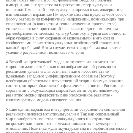
империи, акцент делается на пересечении сфер культуры и
политики Имперский подход актуализировался как альтернатива
национальной парадигме Имперские системы представляют собой
форму разрешения конфликтных напряжений, возникающих при
столкновении (в конкретном геополитическом пространстве)
универсалистских ориентаций с изначально дисгармоничным
разнообразием этнических культур Социокультурная мозаичность,
образующаяся в силу сохранения включаемыми в его состав
сообществами своих этнокультурных особенностей становится
важной проблемой В том случае, если эта проблема оказывается
успешно разрешенной, возникает империя
4 Второй концептуальной моделью является конгломератное
миропонимание Отображая многообразие живой реальности
российской действительности, мы видим несоответствие
идеальным западным унифицированным образцам Поэтому
необходимо обратиться к отечественной теории формулирования
гипотез, которые объясняли бы фактическое развитие России в ее
соразвитии с окружающим миром Как антипод поглощаемому
развитию можно предложить равноположенное развитие -
конгломератную модель сосуществования
5 Еще одним вариантом интерпретации современной социальной
реальности является мультикультурализм Так как современный
мир приобретает свойства поликультурного пространства
возрастает напряженность в межнациональных и культурных
отношениях Политика мультикультурализма в подобном контексте
представляется ответом на вопрос каким образом могут