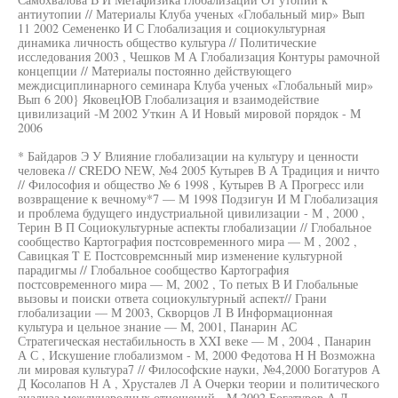
антиутопии // Материалы Клуба ученых «Глобальный мир» Вып
11 2002 Семененко И С Глобализация и социокультурная
динамика личность общество культура // Политические
исследования 2003 , Чешков М А Глобализация Контуры рамочной
концепции // Материалы постоянно действующего
междисциплинарного семинара Клуба ученых «Глобальный мир»
Вып 6 200} ЯковецЮВ Глобализация и взаимодействие
цивилизаций -М 2002 Уткин А И Новый мировой порядок - М
2006
* Байдаров Э У Влияние глобализации на культуру и ценности
человека // CREDO NEW, №4 2005 Кутырев В А Традиция и ничто
// Философия и общество № 6 1998 , Кутырев В А Прогресс или
возвращение к вечному*7 — М 1998 Подзигун И М Глобализация
и проблема будущего индустриальной цивилизации - М , 2000 ,
Терин В П Социокультурные аспекты глобализации // Глобальное
сообщество Картография постсовременного мира — М , 2002 ,
Савицкая T Е Постсовремснный мир изменение культурной
парадигмы // Глобальное сообщество Картография
постсовременного мира — М, 2002 , То петых В И Глобальные
вызовы и поиски ответа социокультурный аспект// Грани
глобализации — М 2003, Скворцов Л В Информационная
культура и цельное знание — М, 2001, Панарин АС
Стратегическая нестабильность в XXI веке — М , 2004 , Панарин
А С , Искушение глобализмом - М, 2000 Федотова H H Возможна
ли мировая культура7 // Философские науки, №4,2000 Богатуров А
Д Косолапов Н А , Хрусталев Л А Очерки теории и политического
анализа международных отношений - М 2002 Богатуров А Д,