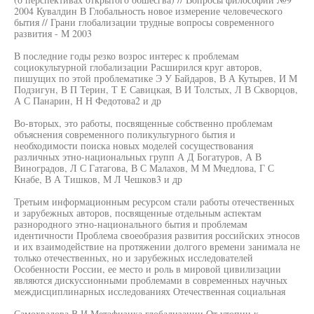
2004 Кувалдин В Глобальность новое измерение человеческого
бытия // Грани глобализации трудные вопросы современного
развития - М 2003
В последние годы резко возрос интерес к проблемам
социокультурной глобализации Расширился круг авторов,
пишущих по этой проблематике Э У Байдаров, В А Кутырев, И М
Подзигун, В П Терин, Т Е Савицкая, В И Толстых, Л В Скворцов,
А С Панарин, Н Н Федотова2 и др
Во-вторых, это работы, посвященные собственно проблемам
объяснения современного поликультурного бытия и
необходимости поиска новых моделей сосуществования
различных этно-национальных групп А Д Богатуров, А В
Виноградов, Л С Гатагова, В С Малахов, М М Мчедлова, Г С
Кнабе, В А Тишков, М Л Чешков3 и др
Третьим информационным ресурсом стали работы отечественных
и зарубежных авторов, посвященные отдельным аспектам
разнородного этно-национального бытия и проблемам
идентичности Проблема своеобразия развития российских этносов
и их взаимодействие на протяжении долгого времени занимала не
только отечественных, но и зарубежных исследователей
Особенности России, ее место и роль в мировой цивилизации
являются дискуссионными проблемами в современных научных
междисциплинарных исследованиях Отечественная социальная
Самохвалова В И Метафизика глобализации От утопии к