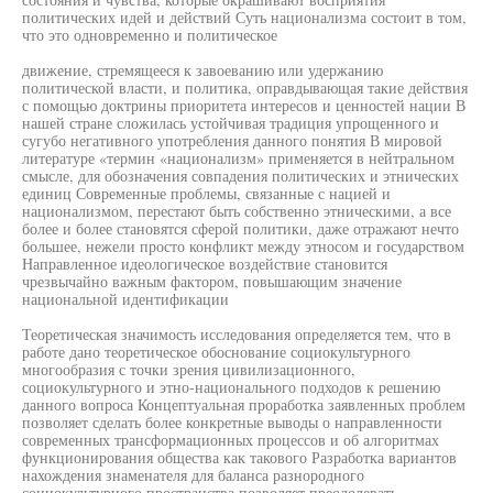
политических идей и действий Суть национализма состоит в том,
что это одновременно и политическое
движение, стремящееся к завоеванию или удержанию
политической власти, и политика, оправдывающая такие действия
с помощью доктрины приоритета интересов и ценностей нации В
нашей стране сложилась устойчивая традиция упрощенного и
сугубо негативного употребления данного понятия В мировой
литературе «термин «национализм» применяется в нейтральном
смысле, для обозначения совпадения политических и этнических
единиц Современные проблемы, связанные с нацией и
национализмом, перестают быть собственно этническими, а все
более и более становятся сферой политики, даже отражают нечто
большее, нежели просто конфликт между этносом и государством
Направленное идеологическое воздействие становится
чрезвычайно важным фактором, повышающим значение
национальной идентификации
Теоретическая значимость исследования определяется тем, что в
работе дано теоретическое обоснование социокультурного
многообразия с точки зрения цивилизационного,
социокультурного и этно-национального подходов к решению
данного вопроса Концептуальная проработка заявленных проблем
позволяет сделать более конкретные выводы о направленности
современных трансформационных процессов и об алгоритмах
функционирования общества как такового Разработка вариантов
нахождения знаменателя для баланса разнородного
социокультурного пространства позволяет преодолевать