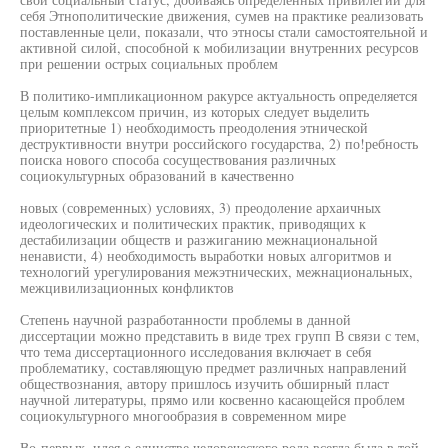
себя Этнополитические движения, сумев на практике реализовать
поставленные цели, показали, что этносы стали самостоятельной и
активной силой, способной к мобилизации внутренних ресурсов
при решении острых социальных проблем
В политико-импликационном ракурсе актуальность определяется
целым комплексом причин, из которых следует выделить
приоритетные 1) необходимость преодоления этнической
деструктивности внутри российского государства, 2) по!ребность
поиска нового способа сосуществования различных
социокультурных образований в качественно
новых (современных) условиях, 3) преодоление архаичных
идеологических и политических практик, приводящих к
дестабилизации обществ и разжиганию межнациональной
ненависти, 4) необходимость выработки новых алгоритмов и
технологий урегулирования межэтнических, межнациональных,
межцивилизационных конфликтов
Степень научной разработанности проблемы в данной
диссертации можно представить в виде трех групп В связи с тем,
что тема диссертационного исследования включает в себя
проблематику, составляющую предмет различных направлений
обществознания, автору пришлось изучить обширный пласт
научной литературы, прямо или косвенно касающейся проблем
социокультурного многообразия в современном мире
Во-первых, идея о единстве человеческого рода всегда была в той