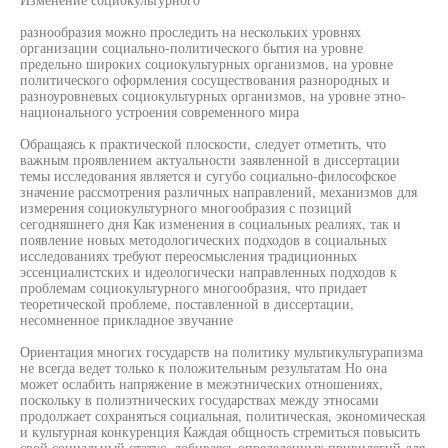
разнообразия можно проследить на нескольких уровнях
организации социально-политического бытия на уровне
предельно широких социокультурных организмов, на уровне
политического оформления сосуществования разнородных и
разноуровневых социокультурных организмов, на уровне этно-
национального устроения современного мира
Обращаясь к практической плоскости, следует отметить, что
важным проявлением актуальности заявленной в диссертации
темы исследования является и сугубо социально-философское
значение рассмотрения различных направлений, механизмов для
измерения социокультурного многообразия с позиций
сегодняшнего дня Как изменения в социальных реалиях, так и
появление новых методологических подходов в социальных
исследованиях требуют переосмысления традиционных
эссенциалистских и идеологически направленных подходов к
проблемам социокультурного многообразия, что придает
теоретической проблеме, поставленной в диссертации,
несомненное прикладное звучание
Ориентация многих государств на политику мультикультурапизма
не всегда ведет только к положительным результатам Но она
может ослабить напряжение в межэтнических отношениях,
поскольку в полиэтнических государствах между этносами
продолжает сохраняться социальная, политическая, экономическая
и культурная конкуренция Каждая общность стремиться повысить
свой социальный статус, добиваясь определенных привилегий для