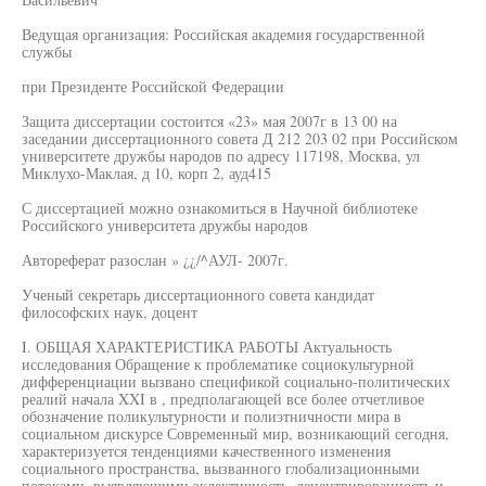
Ведущая организация: Российская академия государственной
службы
при Президенте Российской Федерации
Защита диссертации состоится «23» мая 2007г в 13 00 на
заседании диссертационного совета Д 212 203 02 при Российском
университете дружбы народов по адресу 117198, Москва, ул
Миклухо-Маклая, д 10, корп 2, ауд415
С диссертацией можно ознакомиться в Научной библиотеке
Российского университета дружбы народов
Автореферат разослан » ¿¿/^АУЛ- 2007г.
Ученый секретарь диссертационного совета кандидат
философских наук, доцент
I. ОБЩАЯ ХАРАКТЕРИСТИКА РАБОТЫ Актуальность
исследования Обращение к проблематике социокультурной
дифференциации вызвано спецификой социально-политических
реалий начала XXI в , предполагающей все более отчетливое
обозначение поликультурности и полиэтничности мира в
социальном дискурсе Современный мир, возникающий сегодня,
характеризуется тенденциями качественного изменения
социального пространства, вызванного глобализационными
потоками, выявляющими эклектичность, децентрированность и