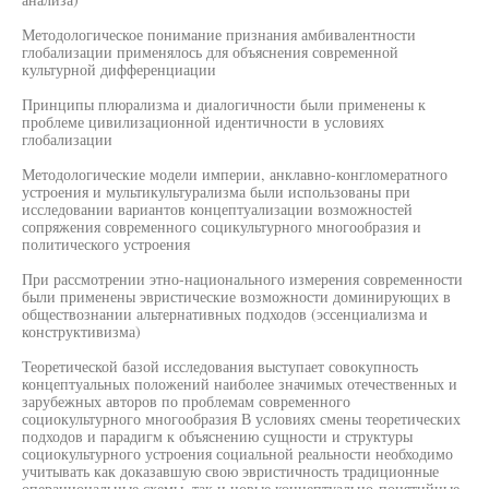
Методологическое понимание признания амбивалентности
глобализации применялось для объяснения современной
культурной дифференциации
Принципы плюрализма и диалогичности были применены к
проблеме цивилизационной идентичности в условиях
глобализации
Методологические модели империи, анклавно-конгломератного
устроения и мультикультурализма были использованы при
исследовании вариантов концептуализации возможностей
сопряжения современного социкультурного многообразия и
политического устроения
При рассмотрении этно-национального измерения современности
были применены эвристические возможности доминирующих в
обществознании альтернативных подходов (эссенциализма и
конструктивизма)
Теоретической базой исследования выступает совокупность
концептуальных положений наиболее значимых отечественных и
зарубежных авторов по проблемам современного
социокультурного многообразия В условиях смены теоретических
подходов и парадигм к объяснению сущности и структуры
социокультурного устроения социальной реальности необходимо
учитывать как доказавшую свою эвристичность традиционные
операциональные схемы, так и новые концептуально-понятийные