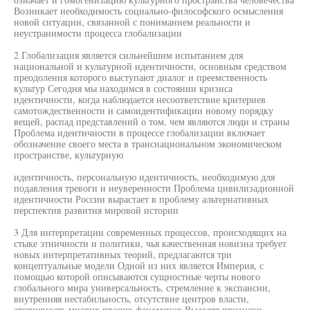
Возникает необходимость социально-философского осмысления
новой ситуации, связанной с пониманием реальности и
неустранимости процесса глобализации
2 Глобализация является сильнейшим испытанием для
национальной и культурной идентичности, основным средством
преодоления которого выступают диалог и преемственность
культур Сегодня мы находимся в состоянии кризиса
идентичности, когда наблюдается несоответствие критериев
самотождественности и самоидентификации новому порядку
вещей, распад представлений о том, чем являются люди и страны
Проблема идентичности в процессе глобализации включает
обозначение своего места в транснациональном экономическом
пространстве, культурную
идентичность, персональную идентичность, необходимую для
подавления тревоги и неуверенности Проблема цивилизадионной
идентичности России вырастает в проблему альтернативных
перспектив развития мировой истории
3 Для интерпретации современных процессов, происходящих на
стыке этничности и политики, чья качественная новизна требует
новых интерпретативных теорий, предлагаются три
концептуальные модели Одной из них является Империя, с
помощью которой описываются сущностные черты нового
глобального мира универсальность, стремление к экспансии,
внутренняя нестабильность, отсутствие центров власти,
атопичность многих прочих феноменов Выделяя признаки