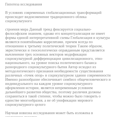
Гипотеза исследования
В условиях современных глобализационных трансформаций
происходит видоизменение традиционного облика
социокультуного
строения мира Данный тренд фиксируется социально-
философским знанием, однако его концептуализация не имеет
формы единой интерпретативной схемы Глобализация и культура
являются понятийными коррелятами, причем всегда по
отношению к третьему политической теории Таким образом,
эвристически и гносеологически оправданным представляется
вычленение трех основных векторов модификации
социокультурной дифференциации цивилизационного, этно-
национального, на уровне поиска политического баланса
разнородного социокультурного бытия Автор исходил из
методологического признания необходимости существования
различных «точек опор» в социкультурном здании современности
Именно разнообразие обеспечивает симбиоз общечеловеческого и
индивидуального на каждом уровне социокультурного
оформления истории, является непременным условием
дальнейшего развития общества, поэтому различия должны
сохраниться в такой степени, чтобы можно было говорить о
единстве многообразия, а не об унификации мирового
социокультурного целого
Научная новизна исследования может быть изложена в
следующих пунктах