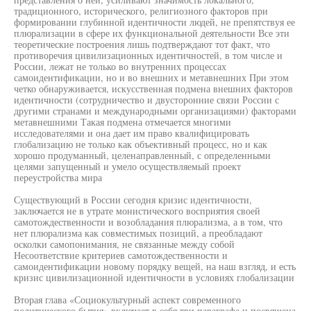
традиционного, исторического, религиозного факторов при
формировании глубинной идентичности людей, не препятствуя ее
плюрализации в сфере их функциональной деятельности Все эти
теоретические построения лишь подтверждают тот факт, что
противоречия цивилизационных идентичностей, в том числе и
России, лежат не только во внутренних процессах
самоидентификации, но и во внешних и метавнешних При этом
четко обнаруживается, искусственная подмена внешних факторов
идентичности (сотрудничество и двусторонние связи России с
другими странами и международными организациями) факторами
метавнешними Такая подмена отмечается многими
исследователями и она дает им право квалифицировать
глобализацию не только как объективный процесс, но и как
хорошо продуманный, целенаправленный, с определенными
целями запущенный и умело осуществляемый проект
переустройства мира
Существующий в России сегодня кризис идентичности,
заключается не в утрате монистического восприятия своей
самотождественности и возобладания плюрализма, а в том, что
нет плюрализма как совместимых позиций, а преобладают
осколки самопонимания, не связанные между собой
Несоответствие критериев самотождественности и
самоидентификации новому порядку вещей, на наш взгляд, и есть
кризис цивилизационной идентичности в условиях глобализации
Вторая глава «Социокультурный аспект современного
политического бытия» включает в себя три параграфа и посвящена