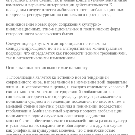
комплесы и варианты интерпретации действительности К
последним следует отнести амбивалентность глобализационных
процессов, реструктуризацию социального пространства,
возникновение новых форм сопряжения культурно-
цивилизационных, этно-национальных и политических форм
гетерогенности человеческого бытия
Следует подчеркнуть, что автор опирался не только на
солидаризирующиеся, но и на альтернативные концептуальные
подходы, что определяется как гносеологическими требованиями,
так и онтологическими изменениями
Основные положения выносимые на защиту
1 Глобализация является качественно новой тенденцией
современного мира, направленной на изменение всей парадигмы
жизни - и человечества в целом, и каждого отдельного человека В
связи с многозначностью интерпретаций глобализации как
социально-исторического процесса, существует расхождение в
понимании сущности и тенденций последней, но вместе с тем в
меньшей степени заметны различия в понимании последствий
глобализации Амбивалентный характер процесса глобализации
понимается в одном случае как организация единства
многообразия, обеспечиваемого взаимодействием разных культур
и установка на их сохранение и обогащение, а в другом случае
как унификация культурных моделей, что с неизбежностью
означает и гомогенизацию культурного пространства человечества