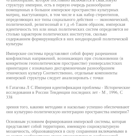
структуру империи, есть в первую очередь разнообразие
помещенных в большое имперское пространство культурных
матриц, выступающих, в том числе и как набор стереотипов,
определяющих все типы социального действия — экономический,
политический, религиозный и т д »6 Таким образом, имперская
идентичность тех или иных политических систем определяется не
столько характером политических институтов, сколько
содержанием формирующейся в них неоднородной политической
культуры
Имперские системы представляют собой форму разрешения
конфликтных напряжений, возникающих при столкновении (в
конкретном геополитическом пространстве) универсалистских
ориентации с изначально дисгармоничным разнообразием
этнических культур Соответственно, отдельные компоненты
имперской структуры следует анализировать с точки
6 Гатагова Л С Империя идентификация проблемы - Исторические
исследования в России Тенденции последних лет - М , 1996, С
338
зрения того, какими методами и насколько успешно обеспечивают
они культурно-политическую интеграцию пространства империи7
Основным условием формирования имперской системы, которая
представляет собой территорию, имеющую социокультурную
мозаичность, образовавшуюся в силу сохранения включаемыми в
ее состав сообществами своих этнокультурных особенностей,