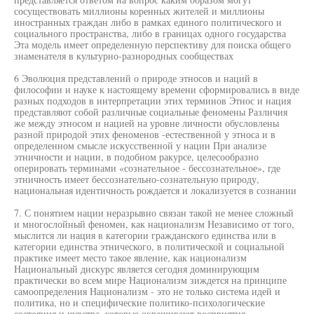
сосуществовать миллионы коренных жителей и миллионы
иностранных граждан либо в рамках единого политического и
социального пространства, либо в границах одного государства
Эта модель имеет определенную перспективу для поиска общего
знаменателя в культурно-разнородных сообществах
6 Эволюция представлений о природе этносов и наций в
философии и науке к настоящему времени сформировались в виде
разных подходов в интерпретации этих терминов Этнос и нация
представляют собой различные социальные феномены Различия
же между этносом и нацией на уровне личности обусловлены
разной природой этих феноменов -естественной у этноса и в
определенном смысле искусственной у нации При анализе
этничности и нации, в подобном ракурсе, целесообразно
оперировать терминами «сознательное - бессознательное», где
этничность имеет бессознательно-сознательную природу,
национальная идентичность рождается и локализуется в сознании
7. С понятием нации неразрывно связан такой не менее сложный
и многослойный феномен, как национализм Независимо от того,
мыслится ли нация в категории гражданского единства или в
категории единства этнического, в политической и социальной
практике имеет место такое явление, как национализм
Национальный дискурс является сегодня доминирующим
практически во всем мире Национализм зиждется на принципе
самоопределения Национализм - это не только система идей и
политика, но и специфические политико-психологические
состояния и чувства, которые окрашивают восприятия