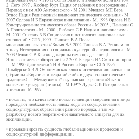
2, Лето 1997 , Хюбнер Курт Нация от забвения к возрождению /
Перевод с нем АЮ Антоновского - М 2001 Мчедлов МП Вера
Этнос Нация Религиозный компонент этнического сознания - М
2007 Орлова И Б Евразийская цивилизация - М, 1998 Орлова И Б
Конструирование этнического образа России - М 2005 , Панарин С
А Политология - М , 2000 , Рыбаков С Е Нация и национализм -
М ,2001 Сикевич 3 В Социология и психология национальных
отношений • СПб ,1999 , Тишков В А После
многонационалыюсти // Знамя №3 2002 Тишков В А Реквием по
этносу Исследования по социально-культурной антропологии - М
2003 Чешко С В Кризис доктрины самоопределения ¡I
Этнографическое обозрение ffc 2 2001 Бердяев Н \ Смысп истории
— М 1990 Данилевский H Я Россия и Европа • СПб 1995
Цымбурский В Л Омонимия как ключ к исследованию идеологии
(Термины «Евразия» и «евразийский» в двух геополитических
традициях) — Межвузовски* научная конференция «Язык в
конгексте культуры» (тезисы) - М 109"^ Лурье С В Историческая
этнология -М 1997
• показать, что качественно новые тенденции современного мира
порождают необходимость новых моделей сосуществования
социокультурных образований разного порядка, а так же
разработку нового теоретико-познавательного аппарата для их
экспликации,
• проанализировать сущность глобализационных процессов и
социокультурной дифференциации,