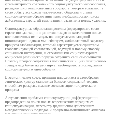
фрагментарность современного социокультурного многообразия,
распадом многонациональных государств, которые вовлекают в
свою орбиту все сферы человеческого общества и ставят
социокультурные образования перед необходимостью поиска
действенных стратегий выживания и развития в новых условиях
Социокультурные образования должны формулировать свою
стратегию адаптации и развития исходя из качественно новых,
внеположенных им импульсов, испускаемых западной
цивилизацией, однако мы наблюдаем, амбивалентный характер
процесса глобализации, который характеризуется единством
глобализирующей составляющей, ведущей к новому способу
социальной интеграции, и стремлениями социокультурных
общностей различного порядка сохранить свои самобытности
Поэтому процесс сопряжения политических и цивилизационных
трендов еще более актуализирует необходимость исследования
социокультурного многообразия
В эвристическом срезе, принцип плюрализма и своеобразия
этнических культур становится базисом социальной теории,
способным раскрыть важные составляющие исторического
процесса
Актуализация проблемы социокультурной дифференциации
предопределила поиск новых теоретических парадигм ее
концептуализации, пересмотр традиционно действенных
методологических подходов и предметно-понятийного аппарата
Изменение социокультурного