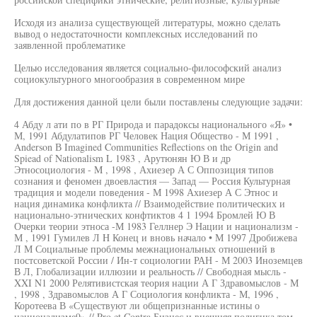
Исходя из анализа существующей литературы, можно сделать
вывод о недостаточности комплексных исследований по
заявленной проблематике
Целью исследования является социально-философский анализ
социокультурного многообразия в современном мире
Для достижения данной цели были поставлены следующие задачи:
4 Абду л ати по в РГ Природа и парадоксы национального «Я» •
М, 1991 Абдулатипов РГ Человек Нация Общество - М 1991 ,
Anderson В Imagined Communities Reflections on the Origin and
Spiead of Nationalism L 1983 , Арутюнян Ю В и др
Этносоциология - M , 1998 , Ахиезер А С Оппозиция типов
сознания и феномен двоевластия — Запад — Россия Культурная
традиция и модели поведения - М 1998 Ахиезер А С Этнос и
нация динамика конфликта // Взаимодействие политических и
национально-этнических конфтиктов 4 1 1994 Бромлей Ю В
Очерки теории этноса -М 1983 Геллнер Э Нации и национализм -
М , 1991 Гумилев Л H Конец и вновь начало • М 1997 Дробижева
Л М Социальные проблемы межнациональных отношений в
постсоветской России / Ин-т социологии РАН - М 2003 Иноземцев
В Л, Глобализации иллюзии и реальность // Свободная мысль -
XXI N1 2000 Релятивистская теория нации А Г Здравомыслов - М
, 1998 , Здравомыслов А Г Социология конфликта - М, 1996 ,
Коротеева В «Существуют ли общепризнанные истины о
национализме9» // Pro et Contra Бизнес и внешняя полигика том