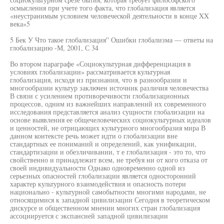
осмысления при учете того факта, что глобализация является
«неустранимым условием человеческой деятельности в конце XX
века»5
5 Бек У Что такое глобализация'' Ошибки глобализма — ответы на
глобализацию -М, 2001, С 34
Во втором параграфе «Социокультурная дифференциация в
условиях глобализации» рассматривается культурная
глобализация, исходя из признания, что в разнообразии и
многообразии культур заключен источник различия человечества
В связи с усилением противоречивости глобализационных
процессов, одним из важнейших направлений их современного
исследования представляется анализ сущности глобализации на
основе выявления ее общечеловеческих социокультурных идеалов
и ценностей, не отрицающих культурного многообразия мира В
данном контексте речь может идти о глобализации вне
стандартных ее пониманий и определений, как унификации,
стандартизации и обезличивании, т е глобализация - это то, что
свойственно и принадлежит всем, не требуя ни от кого отказа от
своей индивидуальности Однако одновременно одной из
серьезных опасностей глобализации является односторонний
характер культурного взаимодействия и опасность потери
национально - культурной самобытности многими народами, не
относящимися к западной цивилизации Сегодня в теоретическом
дискурсе и общественном мнении многих стран глобализация
ассоциируется с экспансией западной цивилизации