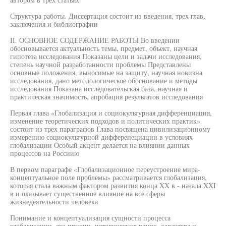
Структура работы. Диссертация состоит из введения, трех глав,
заключения и библиографии
II. ОСНОВНОЕ СОДЕРЖАНИЕ РАБОТЫ Во введении
обосновывается актуальность темы, предмет, объект, научная
гипотеза исследования Показаны цели и задачи исследования,
степень научной разработанности проблемы Представлены
основные положения, выносимые на защиту, научная новизна
исследования, дано методологическое обоснование и методы
исследования Показана исследовательская база, научная и
практическая значимость, апробация результатов исследования
Первая глава «Глобализация и социокультурная дифференциация,
изменение теоретических подходов и политических практик»
состоит из трех параграфов Глава посвящена цивилизационному
измерению социокультурной дифференециации в условиях
глобализации Особый акцент делается на влиянии данных
процессов на Россиию
В первом параграфе «Глобализационное переустроение мира-
концептуальное поле проблемы» рассматривается глобализация,
которая стала важным фактором развития конца XX в - начала XXI
в и оказывает существенное влияние на все сферы
жизнедеятельности человека
Понимание и концептуализация сущности процесса
глобализации, его причин, исторических рамок, характера и