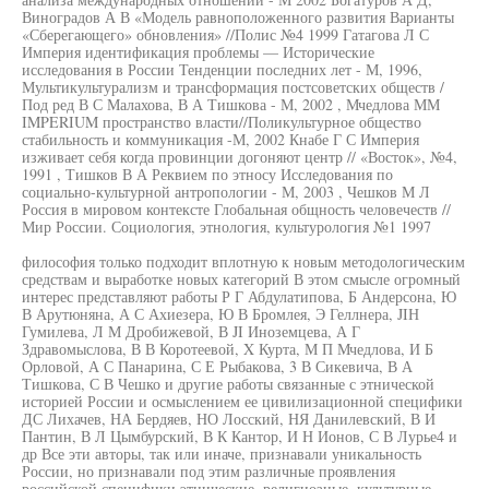
Виноградов А В «Модель равноположенного развития Варианты
«Сберегающего» обновления» //Полис №4 1999 Гатагова Л С
Империя идентификация проблемы — Исторические
исследования в России Тенденции последних лет - М, 1996,
Мультикультурализм и трансформация постсоветских обществ /
Под ред В С Малахова, В А Тишкова - М, 2002 , Мчедлова ММ
IMPERIUM пространство власти//Поликультурное общество
стабильность и коммуникация -М, 2002 Кнабе Г С Империя
изживает себя когда провинции догоняют центр // «Восток», №4,
1991 , Тишков В А Реквием по этносу Исследования по
социально-культурной антропологии - М, 2003 , Чешков М Л
Россия в мировом контексте Глобальная общность человечеств //
Мир России. Социология, этнология, культурология №1 1997
философия только подходит вплотную к новым методологическим
средствам и выработке новых категорий В этом смысле огромный
интерес представляют работы Р Г Абдулатипова, Б Андерсона, Ю
В Арутюняна, А С Ахиезера, Ю В Бромлея, Э Геллнера, JIН
Гумилева, Л М Дробижевой, В JI Иноземцева, А Г
Здравомыслова, В В Коротеевой, X Курта, М П Мчедлова, И Б
Орловой, А С Панарина, С Е Рыбакова, 3 В Сикевича, В А
Тишкова, С В Чешко и другие работы связанные с этнической
историей России и осмыслением ее цивилизационной специфики
ДС Лихачев, НА Бердяев, НО Лосский, НЯ Данилевский, В И
Пантин, В Л Цымбурский, В К Кантор, И Н Ионов, С В Лурье4 и
др Все эти авторы, так или иначе, признавали уникальность
России, но признавали под этим различные проявления
российской специфики этнические, религиозные, культурные