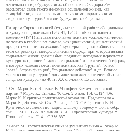
деятельности в добуржуо азных обществах» . Э. Дюркгейм,
рассмотрел связь такого феномена социальной жизни, как
самоубийство, с религиозными, этическими, юридическими
сторонами культурной жизни буржуазного общества4.
Питирим Сорокин в своей фундаментальной работе «Социальная
и культурная динамика» (1937-41, 1957) и «Кризис нашего
времени» (1941) впервые использует понятие «социокультурное»,
но только в глобальном смысле, как циклический, динамический
процесс смены типов духовной культуры западного общества. При
этом он реализует методологический подход, при котором анализ
социальной жизни должен быть подчинен исходному первенству
культурных ценностей, даже в социальной и политической сферах,
в которых используются такие понятия, как "группа", "класс",
"роль", "стратификация", "социальное действие" и др. Важное
место в социокультурной динамике занимает критический анализ
западной культуры (до 40 гг. XX столетия). Ее состояние
1 См.: Маркс К. и Энгельс Ф. Манифест Коммунистической
партии // Маркс К., Энгельс Ф. Соч. 2-е изд. Т.4. С.424-436;
Маркс К. К критике политической экономии. Предисловие //
Маркс К., Энгельс Ф. Соч. 2-е изд. Т. 13. С.6-7; Ленин В. И.
Критические заметки по национальному вопросу // Поли. собр.
соч. Т. 24. С. 129-130; Ленин В. И. О пролетарской культуре //
Полн. собр. соч. Т. 41. С.336-337.
2 Вебер М. Протестантская этика и дух капитализма // Вебер М.
Избранные произведения: Пер. с нем./ Сост., общ. ред. и послесл.