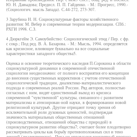
Ю. Н. Давыдова; Предисл. П. П. Гайденко. - М.: Прогресс, 1990.-
(Социологич. мысль Запада). С.44-272, 273-307.
3 Зарубина Н. Н. Социокультурные факторы хозяйственного
развития: М. Вебер и современные теории модернизации. СПб.:
РХГИ 1998. С.З.
4 Дюркгейм Э. Самоубийство: Социологический этюд / Пер. с фр.
с сокр.; Под ред. В. А. Базарова. - М.: Мысль, 1994. определяется
как кризисное, влияющее буквально на все социальные
характеристики западного общества5.
Оценка и освоение теоретического наследия П.Сорокина в области
социокультурной динамики в современной отечественной
социологии неоднозначно: от полного восприятия его концепции
до внесения существенных коррективов с учетом отечественной
социологической традиции, диалектико-материалистического
подхода и современных реалий России. Ряд авторов, полностью
согласных с ним, видят единственный выход из кризиса
современной "чувственной" культуры, связанного с развитием
материализма и атеизирован-ной науки, в формировании новой
религиозной культуры6. Другие отрицают точку зрения об
исключительной роли духовных ценностей, подтверждая
значимость материальных общественных отношений
(производственных, отношений общества с природой) в
социокультурном развитии общества7; считают более плодотворно
рассматривать циклы как борьбу противоположных сил и тено
денций (диалектически) . Пока не оправдался конкретный прогноз