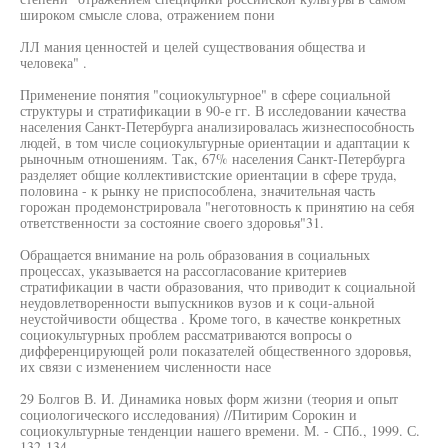
широком смысле слова, отражением пони
ЛЛ мания ценностей и целей существования общества и
человека" .
Применение понятия "социокультурное" в сфере социальной
структуры и стратификации в 90-е гг. В исследовании качества
населения Санкт-Петербурга анализировалась жизнеспособность
людей, в том числе социокультурные ориентации и адаптации к
рыночным отношениям. Так, 67% населения Санкт-Петербурга
разделяет общие коллективистские ориентации в сфере труда,
половина - к рынку не приспособлена, значительная часть
горожан продемонстрировала "неготовность к принятию на себя
ответственности за состояние своего здоровья"31.
Обращается внимание на роль образования в социальных
процессах, указывается на рассогласование критериев
стратификации в части образования, что приводит к социальной
неудовлетворенности выпускников вузов и к соци-альной
неустойчивости общества . Кроме того, в качестве конкретных
социокультурных проблем рассматриваются вопросы о
дифференцирующей роли показателей общественного здоровья,
их связи с изменением численности насе
29 Болгов В. И. Динамика новых форм жизни (теория и опыт
социологического исследования) //Питирим Сорокин и
социокультурные тенденции нашего времени. М. - СПб., 1999. С.
132-134.