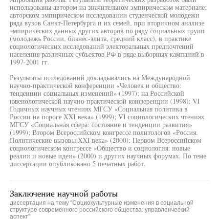
использованы автором на значительном эмпирическом материале:
авторском эмпирическом исследовании студенческой молодежи
ряда вузов Санкт-Петербурга и их семей, при вторичном анализе
эмпирических данных других авторов по ряду социальных групп
(молодежь России, бизнес-элита, средний класс), в практике
социологических исследований электоральных предпочтений
населения различных субъектов РФ в ряде выборных кампаний в
1997-2001 гг.
Результаты исследований докладывались на Международной
научно-практической конференции «Человек и общество:
тенденции социальных изменений» (1997); на Российской
ювенологической научно-практической конференции (1998); VI
Годичных научных чтениях МГСУ «Социальная политика в
России на пороге XXI века» (1999); VI социологических чтениях
МГСУ «Социальная сфера: состояние и тенденции развития»
(1999); Втором Всероссийском конгрессе политологов «Россия.
Политические вызовы XXI века» (2000); Первом Всероссийском
социологическом конгрессе «Общество и социология: новые
реалии и новые идеи» (2000) и других научных форумах. По теме
диссертации опубликовано 5 печатных работ.
Заключение научной работы
диссертация на тему "Социокультурные изменения в социальной
структуре современного российского общества: управленческий
аспект"