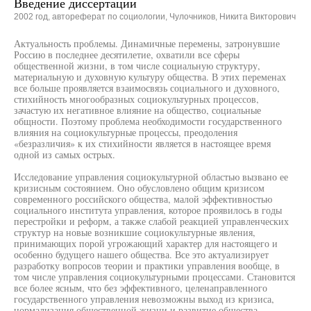
Введение диссертации
2002 год, автореферат по социологии, Чулочников, Никита Викторович
Актуальность проблемы. Динамичные перемены, затронувшие
Россию в последнее десятилетие, охватили все сферы
общественной жизни, в том числе социальную структуру,
материальную и духовную культуру общества. В этих переменах
все больше проявляется взаимосвязь социального и духовного,
стихийность многообразных социокультурных процессов,
зачастую их негативное влияние на общество, социальные
общности. Поэтому проблема необходимости государственного
влияния на социокультурные процессы, преодоления
«безразличия» к их стихийности является в настоящее время
одной из самых острых.
Исследование управления социокультурной областью вызвано ее
кризисным состоянием. Оно обусловлено общим кризисом
современного российского общества, малой эффективностью
социального института управления, которое проявилось в годы
перестройки и реформ, а также слабой реакцией управленческих
структур на новые возникшие социокультурные явления,
принимающих порой угрожающий характер для настоящего и
особенно будущего нашего общества. Все это актуализирует
разработку вопросов теории и практики управления вообще, в
том числе управления социокультурными процессами. Становится
все более ясным, что без эффективного, целенаправленного
государственного управления невозможны выход из кризиса,
нормализация общественной жизни и развитие общества.