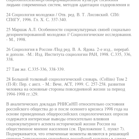
людьми современных систем, методов адаптации оздоровления и
24 Социология молодежи / Отв. ред. В. Т. Лисовский. СПб:
СПбГУ, 1996. Гл. X. С. 337-340.
25 Маршак А.Л. Особенности социокультурных связей социально
дезориентированной молодежи // Социологические исследования.
- М., 1998.
26 Социология в России /Под ред. В. А. Ядова. 2-е изд., перераб.
и дополн. -М.: Изд. Института социологии РАН, 1998. С.335, 336,
338.
27 Там же. С.335-336, 338-339.
28 Большой толковый социологический словарь. (Collins) Том 2
(П-Я): Пер. с англ. - М.: Вече, ACT, 1999. С. 257-258. развития
человека на основные стороны повседневной жизни за период
1994-1998 гг.)29.
В аналитических докладах РНИСиНП относительно состояния
российского общества до и после осеннего кризиса 1998 года на
основе приведенных общероссийских социологических опросов
содержатся интересные выводы относительно влияния
социокультурного аспекта исторической жизни России на
общественное мнение населения (см. Приложение 1, пункт 7).
Подчеркивается, что отмеченные моменты являются в решающей
степени "отражением специфики российской культуры в самом