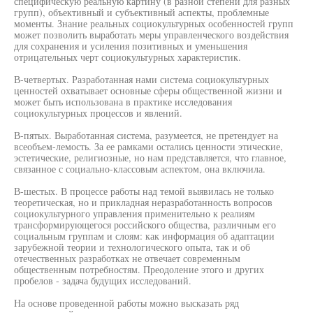
специфическую реальную картину (в разной степени для разных
групп), объективный и субъективный аспекты, проблемные
моменты. Знание реальных социокультурных особенностей групп
может позволить выработать меры управленческого воздействия
для сохранения и усиления позитивных и уменьшения
отрицательных черт социокультурных характеристик.
В-четвертых. Разработанная нами система социокультурных
ценностей охватывает основные сферы общественной жизни и
может быть использована в практике исследования
социокультурных процессов и явлений.
В-пятых. Выработанная система, разумеется, не претендует на
всеобъем-лемость. За ее рамками остались ценности этические,
эстетические, религиозные, но нам представляется, что главное,
связанное с социально-классовым аспектом, она включила.
В-шестых. В процессе работы над темой выявилась не только
теоретическая, но и прикладная неразработанность вопросов
социокультурного управления применительно к реалиям
трансформирующегося российского общества, различным его
социальным группам и слоям: как информация об адаптации
зарубежной теории и технологического опыта, так и об
отечественных разработках не отвечает современным
общественным потребностям. Преодоление этого и других
пробелов - задача будущих исследований.
На основе проведенной работы можно высказать ряд