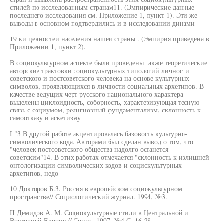
стилей по исследованным странам11. (Эмпирические данные
последнего исследования см. Приложение 1, пункт 1). Эти же
выводы в основном подтвердились и в исследовании динами
19 ки ценностей населения нашей страны . (Эмпирия приведена в
Приложении 1, пункт 2).
В социокультурном аспекте были проведены также теоретические
авторские трактовки социокультурных типологий личности
советского и постсоветского человека на основе культурных
символов, проявляющихся в личности социальных архетипов. В
качестве ведущих черт русского национального характера
выделены циклоидность, соборность, характеризующая тесную
связь с социумом, религиозный фундаментализм, склонность к
самоотказу и аскетизму
I "3 В другой работе акцентировалась базовость культурно-
символического кода. Авторами был сделан вывод о том, что
"человек постсоветского общества надолго останется
советским"14. В этих работах отмечается "склонность к излишней
онтологизации символических кодов и социокультурных
архетипов, недо
10 Докторов Б.3. Россия в европейском социокультурном
пространстве// Социологический журнал. 1994, №3.
II Демидов А. М. Социокультурные стили в Центральной и
Восточной Европе // Социс. 1997, №4 С. 16-28.