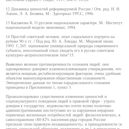
12 Динамика ценностей реформируемой России / Отв. ред. Н. И.
Лапин, Л. А. Беляева, М.: Эдиториал УРСС, 1996.
13 Касьянова К. О русском национальном характере. М.: Институт
национальной модели экономики, 1994.
14 Простой советский человек: опыт социального портрета на
рубеже 90-х гг. / Под ред. Ю. А. Левады, М.: Мировой океан,
1993. С.265. оценивание универсальной природы современного
субъекта, неосознанный отказ увидеть его в русско-советском
культурно-антропологическом типе"15.
Выявлено явление противоречивости сознания людей: они
одновременно доверяют взаимоисключающим утверждениям, что
является мощным дестабилизирующим фактором, очень удобным
объектом манипулирования общественным сознанием16.
Эмпирические данные по типам парадоксального сознания
приведены в Приложении 1, пункт 3.
Проанализировано существенное изменение ценностей и
социокультурного поведения людей в правовой сфере - утрата
доверия к государству, недовольство почти всеми политико-
административными институтами из-за нарушения иерархии
первичных жизненных потребностей людей: физиологических, в
самосохранении (80-82% населения ряда городов России
признали свою правовую незащищенность), в принадлежности (к
стране, социальной общности, коллективу и др.), в признании и