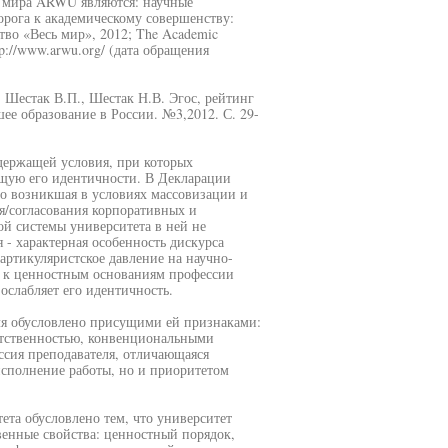
в мира ARWU являются: научные
Дорога к академическому совершенству:
тво «Весь мир», 2012; The Academic
tp://www.arwu.org/ (дата обращения
 Шестак В.П., Шестак Н.В. Эгос, рейтинг
ее образование в России. №3,2012. С. 29-
держащей условия, при которых
ющую его идентичности. В Декларации
о возникшая в условиях массовизации и
/согласования корпоративных и
й системы университета в ней не
 - характерная особенность дискурса
артикуляристское давление на научно-
и к ценностным основаниям профессии
ослабляет его идентичность.
я обусловлено присущими ей признаками:
етственностью, конвенциональными
ссия преподавателя, отличающаяся
исполнение работы, но и приоритетом
та обусловлено тем, что университет
венные свойства: ценностный порядок,