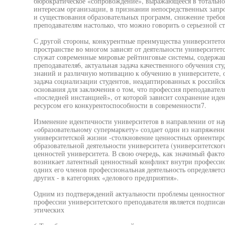
бюрократическое «сопровождение», выражающееся в тотальн
интересам организации, в признании непосредственных запр
и существования образовательных программ, снижение требов
преподавателям настолько, что можно говорить о серьезной с
С другой стороны, конкурентные преимущества университето
пространстве во многом зависят от деятельности университет
служат современные мировые рейтинговые системы, содержа
преподавателя6, актуальная задача качественного обучения с
знаний и различную мотивацию к обучению в университете, 
задача социализации студентов, неадаптированных к российско
основания для заключения о том, что профессия преподавателя
«последней инстанцией», от которой зависит сохранение иде
ресурсом его конкурентоспособности в современности7.
Изменение идентичности университетов в направлении от на
«образовательному супермаркету» создает один из напряжен
университетской жизни -столкновение ценностных ориентиро
образовательной деятельности университета (университетског
ценностей университета. В свою очередь, как значимый факт
возникает латентный ценностный конфликт внутри профессио
одних его членов профессиональная деятельность определяется
других - в категориях «делового предприятия».
Одним из подтверждений актуальности проблемы ценностного
профессии университетского преподавателя является подписан
этических