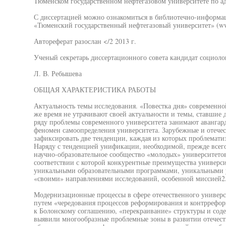
Тюменском государственном нефтегазовом университете по адре
С диссертацией можно ознакомиться в библиотечно-информ
«Тюменский государственный нефтегазовый университет» (ww
Автореферат разослан </2 2013 г.
Ученый секретарь диссертационного совета кандидат социоло
Л. В. Ребышева
ОБЩАЯ ХАРАКТЕРИСТИКА РАБОТЫ
Актуальность темы исследования. «Повестка дня» современно
же время не утрачивают своей актуальности и темы, ставшие
ряду проблемы современного университета занимают авангар
феномен самоопределения университета. Зарубежные и отече
зафиксировать две тенденции, каждая из которых проблемати
Наряду с тенденцией унификации, необходимой, прежде всего
научно-образовательное сообщество «молодых» университетов
соответствии с которой конкурентные преимущества университ
уникальными образовательными программами, уникальными у
«своими» направлениями исследований, особенной миссией2
Модернизационные процессы в сфере отечественного универси
путем «чередования процессов реформирования и контррефор
к Болонскому соглашению, «перекраивание» структуры и сод
выявили многообразные проблемные зоны в развитии отечест