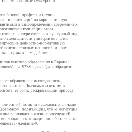
, сформированные культурой и
ров базовой профессии научно-
еля - и ориентаций на корпоративную
инантными в самоопределении современных
иологической концепции этоса
ситета характеризуется как культурный код,
ной деятельности университета. Этос
тизирующие ценностно-нормативную
есоблюдение этосных ценностей и норм
жные формы взаимодействия.
нципов высшего образования в Европе».
cuments/?id=1927&page=2 (дата обращения
ивает обращение к исследованиям,
ет» и «этос». Значимым аспектом в
рситета, ее роли, раскрывающий природу
, «миссии») позиции исследователей чаще
Хабермасом, полагающим, что «институция
ка она воплощает в жизнь присущую ей
о воплощать и мотивационно обеспечивать
общества) членами»9.