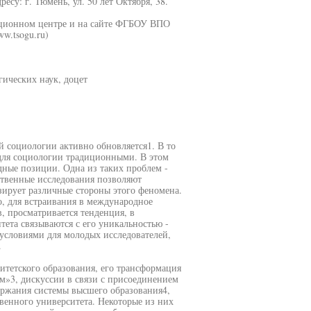
су: г. Тюмень, ул. 50 лет Октября, 38.
ационном центре и на сайте ФГБОУ ВПО
w.tsogu.ru)
гических наук, доцет
й социологии активно обновляется1. В то
 для социологии традиционными. В этом
дные позиции. Одна из таких проблем -
ственные исследования позволяют
зирует различные стороны этого феномена.
, для встраивания в международное
, просматривается тенденция, в
ета связываются с его уникальностью -
словиями для молодых исследователей,
.
тетского образования, его трансформация
м»3, дискуссии в связи с присоединением
ержания системы высшего образования4,
венного университета. Некоторые из них