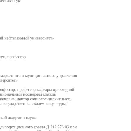
ческих наук
й нефтегазовый университет»
ук, профессор
ы маркетинга и муниципального управления
верситет»
рофессор, профессор кафедры прикладной
циональный исследовательский
олаевна, доктор социологических наук,
государственная академия культуры,
кой академии наук»
и диссертационного совета Д 212.273.03 при