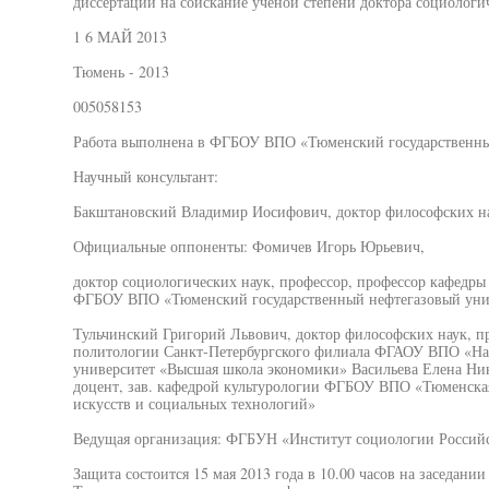
диссертации на соискание ученой степени доктора социологи
1 6 МАЙ 2013
Тюмень - 2013
005058153
Работа выполнена в ФГБОУ ВПО «Тюменский государственны
Научный консультант:
Бакштановский Владимир Иосифович, доктор философских на
Официальные оппоненты: Фомичев Игорь Юрьевич,
доктор социологических наук, профессор, профессор кафедр
ФГБОУ ВПО «Тюменский государственный нефтегазовый уни
Тульчинский Григорий Львович, доктор философских наук, п
политологии Санкт-Петербургского филиала ФГАОУ ВПО «На
университет «Высшая школа экономики» Васильева Елена Ник
доцент, зав. кафедрой культурологии ФГБОУ ВПО «Тюменская 
искусств и социальных технологий»
Ведущая организация: ФГБУН «Институт социологии Российс
Защита состоится 15 мая 2013 года в 10.00 часов на заседани