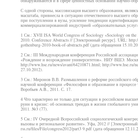
обнаруживаются и в сфере ценностных оснований научно-обра
С одной стороны, массовизация высшего образования, являяс
масштаба, привнесла в ситуацию отечественного высшего обр
при поступлении в вузы, усиление тенденции идентификации
коммерциализированной индустрией «образовательных услуг»
1 См.: XVII ISA World Congress of Sociology «Sociology on the
2010. Conference Abstracts // [Электронный ресурс]. URL: http:/
gothenburg-2010-book-of-abstracts.pdf (дата обращения 15.10.20
2 См.: III Международная конференция Российской ассоциаци
«Рождение и возрождение университетов». НИУ ВШЭ. Москва,
http://www.hse.ru/news/avant/64210871.html; http://www.hse.ru
27.10.2012).
3 См.: Миронов В.В. Размышления о реформе российского об
научной конференции «Философия и образование в процессе 
Воробьев A.B., 2011. С. 17.
4 Что характерно не только для ситуации в российском высше
руин в кризис: об основных трендах в жизни глобального уни
2011. №3 (77).
5 См.: IV Очередной Всероссийский социологический конгрес
вызовы и региональное развитие». Уфа, 2012 // [Электронный 
rss.ru/files/File/congress2012/part3 9.pdf (дата обращения 12.11.