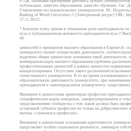
6 Так, базовыми критериями рейтинга лучших университето
публикации, качество образования, качество обучения. См.: 
Становление исследовательских университетов. М.: Издательс
Ranking of World Universities // [Электронный ресурс] URL: ht
27.11.2012).
7 Близкую точку зрения в отношении роли преподавателя см.:
вуза и публикационная активность преподавателя вуза // Высш
40.
ценностей и принципов высшего образования в Европе»8, со
университет сможет осуществлять деятельность, соответству
выделены общие ценностные основания такой деятельности, н
коммерциализации высшего образования проблема различения
профессиональных ценностей в рамках ценностно-нормативно
конкретизирована. Отсутствие такого различения/согласования
отечественного университета. В то же время усиливающееся п
образовательную деятельность университета, при невнимани
преподавателя и самоопределения университета, существенно 
Внимание к ценностным ориентирам профессии преподавател
специфическим кодом поведения, саморегулированием и отв
представлениями сообщества о том, какой должна быть профе
установкой субъекта профессии не только на добросовестное 
мотива «служения в профессии».
Внимание к ценностным основаниям идентичности университе
представляет особую социальную реальность, имеющую собст