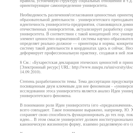
правила, устойчивую структуру социальных отношений и т.д.
ориентирующие самоопределение университета.
Необходимость различения/согласования ценностных ориенти
образовательной деятельности - университетского преподават
идентичность университета-предприятия, становящихся дом
отечественных университетов, актуализирует разработку соц
университета. В соответствии с такой концепцией этос универ
элемент ценностно-нормативной системы научно-образователь
определяет реально-должное — ориентиры и нормы, конкре
систему такой деятельности в координатах здесь и сейчас. Н
деформирует профессиональную практику, создавая в ней ло
8 См.: «Бухарестская декларация этических ценностей и при
[Электронный ресурс] URL: http://www.mnepu.ru/university/do
14.09.2010).
Степень разработанности темы. Тема диссертации предусматр
посвященным двум ключевым для нее феноменам - «университ
исследовании этоса университета является анализ Идеи униве
университетского феномена.
В понимании роли Идеи университета (его «предназначения»
всего совпадают. Такое понимание выражено, например, Ю. 
сохраняет свою способность функционировать до тех пор, по
идею... В этом смысле университет должен институциональн
каноническую жизненную форму, взаимно разделяемую его (