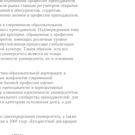
ом подчинении профессии преподавателя
осов рынка главным регулятором открытия
аний к абитуриентам, студентам,
тепени аномии в профессии преподавателя.
в в современном образовательном
ского преподавателя. Подтверждением тому
щие критерии, обращенные к профессии
тудентов, имеющих различные уровни
обусловленная процессами глобализации
й культуре. Таким образом, есть все
 университета является не только
нтичности университета, но и основным
учно-образовательной корпорации к
ных конфликтов современной
в базовой профессии научно-
о преподавателя) и корпоративных
ор изменения идентичности университетов,
нального сообщества преподавателей: для
 в категориях исполнения долга, а для
 самоопределения университета, а также
ие в 2005 году «Бухарестской декларации