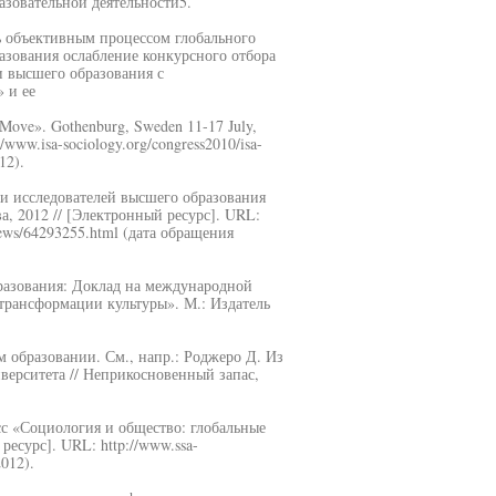
зовательной деятельности5.
ь объективным процессом глобального
азования ослабление конкурсного отбора
 высшего образования с
 и ее
 Move». Gothenburg, Sweden 11-17 July,
/www.isa-sociology.org/congress2010/isa-
12).
и исследователей высшего образования
 2012 // [Электронный ресурс]. URL:
/news/64293255.html (дата обращения
разования: Доклад на международной
трансформации культуры». М.: Издатель
м образовании. См., напр.: Роджеро Д. Из
верситета // Неприкосновенный запас,
с «Социология и общество: глобальные
ресурс]. URL: http://www.ssa-
2012).