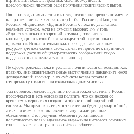
партии, как показала практика, склонно жертвовать
идеологической чистотой ради получения политических выгод.
Попытки создания «партии власти», неизменно предпринимаемые
на протяжении всех лет реформ («Выбор России», «Наш дом -
Россия», «Единство», «Единая Россия»), пока не увенчались
реальным успехом. Хотя на думских выборах 199 9 года
«Единство» показало хороший результат, говорить о
консолидации правящей элиты вокруг этой партии пока не
приходится. Исполнительная власть обладает достаточным
ресурсом для достижения своих целей, не прибегая к партийной
поддержке (хотя из общетеоретических соображений такую
поддержку никак нельзя считать лишней).
Не сформировалась пока и реальная политическая оппозиция. Как
правило, антиправительственные выступления в парламенте носят
декларативный характер, а их субъекты всегда готовы к
компромиссу с властью на взаимовыгодных условиях.
Тем не менее, генезис партийно-политической системы в России
продолжается и есть основания полагать, что он должен со
временем завершиться созданием эффективной партийной
системы. Мы предполагаем, что эта система будет двухпартийной,
а механизмом ее возникновения станут коалиционные
объединения. Этот результат обеспечит устойчивость
политического поля и адекватное выражение интересов основных
социальных слоев и групп российского общества.