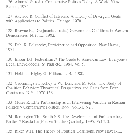
126. Almond G. (ed.). Comparative Politics Today: A World View.
Boston, 1974.
127. Axelrod R. Conflict of Interests: A Theory of Divergent Goals
with Applications to Politics. Chicago, 1970.
128. Browne E., Dreijmanis J. (eds.) Government Coalitions in Western
Democracies. N.Y.-L., 1982.
129. Dahl R. Polyarchy, Participation and Opposition. New Haven,
1971.
130. Elazar D.J. Federalism // The Guide to American Law. Everyone's
Legal Encyclopedia. St Paul etc., 1984. Vol.5.
131. Field L., Higley G. Elitism. L.,B., 1980.
132. Groennings S., Kelley E.W., Leiserson M. (eds.) The Study of
Coalition Behavior: Theoretical Perspectives and Cases from Four
Continents. N.Y., 1970.156
133. Moser R. Elite Partisanship as an Intervening Variable in Russian
Politics // Comparative Politics. 1999. Vol.31. N2 .
134. Remington Th., Smith S.S. The Development of Parliamentary
Parties // Russia Legislative Studies Quarterly. 1995. Vol.2 0.
135. Riker W.H. The Theory of Political Coalitions. New Haven-L.,