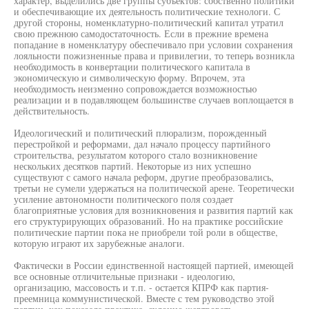
характер, выделились две группы субъектов: собственно политики
и обеспечивающие их деятельность политические технологи. С
другой стороны, номенклатурно-политический капитал утратил
свою прежнюю самодостаточность. Если в прежние времена
попадание в номенклатуру обеспечивало при условии сохранения
лояльности пожизненные права и привилегии, то теперь возникла
необходимость в конвертации политического капитала в
экономическую и символическую форму. Впрочем, эта
необходимость неизменно сопровождается возможностью
реализации и в подавляющем большинстве случаев воплощается в
действительность.
Идеологический и политический плюрализм, порожденный
перестройкой и реформами, дал начало процессу партийного
строительства, результатом которого стало возникновение
нескольких десятков партий. Некоторые из них успешно
существуют с самого начала реформ, другие преобразовались,
третьи не сумели удержаться на политической арене. Теоретически
усиление автономности политического поля создает
благоприятные условия для возникновения и развития партий как
его структурирующих образований. Но на практике российские
политические партии пока не приобрели той роли в обществе,
которую играют их зарубежные аналоги.
Фактически в России единственной настоящей партией, имеющей
все основные отличительные признаки - идеологию,
организацию, массовость и т.п. - остается КПРФ как партия-
преемница коммунистической. Вместе с тем руководство этой