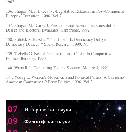
1962.
136. Shugart M.S. Executive-Legislative Relations in Post-Communist
Europe // Transition. 1996. Vol.2.
137. Shugart M., Carey J. Presidents and Assemblies. Constitutional
Design and Electoral Dynamics. Cambridge, 1992.
138. Solnick S. Russia's "Transition": Is Democracy Delayed
Democracy Denied? // Social Research. 1999. N3.
139. Tsebelis G. Nested Games: rational Choice in Comparative
Politics. Berkeley, 1990.
140. Watts R.L. Comparing Federal Systems. Montreal, 1999.
141. Young L. Women's Movements and Political Parties: A Canadian-
American Comparison // Party Politics. 1996. Vol.2.
07
Исторические науки
09
Философские науки