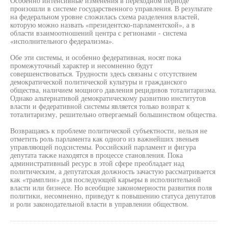
Особенно интенсивные изменения в переходном периоде
произошли в системе государственного управления. В результате
на федеральном уровне сложилась схема разделения властей,
которую можно назвать «президентско-парламентской», а в
области взаимоотношений центра с регионами - система
«исполнительного федерализма».
Обе эти системы, и особенно федеративная, носят пока
промежуточный характер и несомненно будут
совершенствоваться. Трудности здесь связаны с отсутствием
демократической политической культуры и гражданского
общества, наличием мощного давления рецидивов тоталитаризма.
Однако альтернативой демократическому развитию институтов
власти и федеративной системы является только возврат к
тоталитаризму, решительно отвергаемый большинством общества.
Возвращаясь к проблеме политической субъектности, нельзя не
отметить роль парламента как одного из важнейших звеньев
управляющей подсистемы. Российский парламент и фигура
депутата также находятся в процессе становления. Пока
административный ресурс в этой сфере преобладает над
политическим, а депутатская должность зачастую рассматривается
как «трамплин» для последующей карьеры в исполнительной
власти или бизнесе. Но всеобщие закономерности развития поля
политики, несомненно, приведут к повышению статуса депутатов
и роли законодательной власти в управлении обществом.