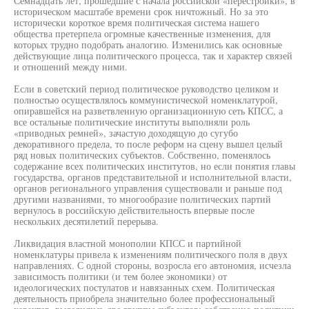
Семнадцать лет, прошедшие с начала российской «перестройки», в
историческом масштабе времени срок ничтожный. Но за это
исторически короткое время политическая система нашего
общества претерпела огромные качественные изменения, для
которых трудно подобрать аналогию. Изменились как основные
действующие лица политического процесса, так и характер связей
и отношений между ними.
Если в советский период политическое руководство целиком и
полностью осуществлялось коммунистической номенклатурой,
опиравшейся на разветвленную организационную сеть КПСС, а
все остальные политические институты выполняли роль
«приводных ремней», зачастую доходящую до сугубо
декоративного предела, то после реформ на сцену вышел целый
ряд новых политических субъектов. Собственно, поменялось
содержание всех политических институтов, но если понятия главы
государства, органов представительной и исполнительной власти,
органов регионального управления существовали и раньше под
другими названиями, то многообразие политических партий
вернулось в российскую действительность впервые после
нескольких десятилетий перерыва.
Ликвидация властной монополии КПСС и партийной
номенклатуры привела к изменениям политического поля в двух
направлениях. С одной стороны, возросла его автономия, исчезла
зависимость политики (и тем более экономики) от
идеологических постулатов и навязанных схем. Политическая
деятельность приобрела значительно более профессиональный