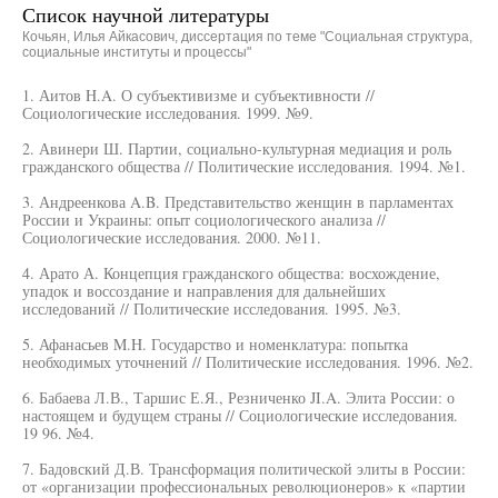
Список научной литературы
Кочьян, Илья Айкасович, диссертация по теме "Социальная структура,
социальные институты и процессы"
1. Аитов H.A. О субъективизме и субъективности //
Социологические исследования. 1999. №9.
2. Авинери Ш. Партии, социально-культурная медиация и роль
гражданского общества // Политические исследования. 1994. №1.
3. Андреенкова A.B. Представительство женщин в парламентах
России и Украины: опыт социологического анализа //
Социологические исследования. 2000. №11.
4. Арато А. Концепция гражданского общества: восхождение,
упадок и воссоздание и направления для дальнейших
исследований // Политические исследования. 1995. №3.
5. Афанасьев M.H. Государство и номенклатура: попытка
необходимых уточнений // Политические исследования. 1996. №2.
6. Бабаева Л.В., Таршис Е.Я., Резниченко JI.A. Элита России: о
настоящем и будущем страны // Социологические исследования.
19 96. №4.
7. Бадовский Д.В. Трансформация политической элиты в России:
от «организации профессиональных революционеров» к «партии