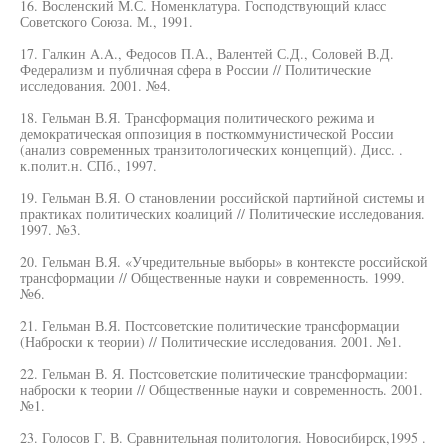
16. Восленский М.С. Номенклатура. Господствующий класс
Советского Союза. М., 1991.
17. Галкин A.A., Федосов П.А., Валентей С.Д., Соловей В.Д.
Федерализм и публичная сфера в России // Политические
исследования. 2001. №4.
18. Гельман В.Я. Трансформация политического режима и
демократическая оппозиция в посткоммунистической России
(анализ современных транзитологических концепций). Дисс. .
к.полит.н. СПб., 1997.
19. Гельман В.Я. О становлении российской партийной системы и
практиках политических коалиций // Политические исследования.
1997. №3.
20. Гельман В.Я. «Учредительные выборы» в контексте российской
трансформации // Общественные науки и современность. 1999.
№6.
21. Гельман В.Я. Постсоветские политические трансформации
(Наброски к теории) // Политические исследования. 2001. №1.
22. Гельман В. Я. Постсоветские политические трансформации:
наброски к теории // Общественные науки и современность. 2001.
№1.
23. Голосов Г. В. Сравнительная политология. Новосибирск,1995 .