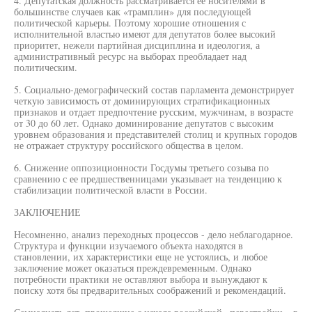
4. Депутатская должность рассматривается ее носителями в
большинстве случаев как «трамплин» для последующей
политической карьеры. Поэтому хорошие отношения с
исполнительной властью имеют для депутатов более высокий
приоритет, нежели партийная дисциплина и идеология, а
административный ресурс на выборах преобладает над
политическим.
5. Социально-демографический состав парламента демонстрирует
четкую зависимость от доминирующих стратификационных
признаков и отдает предпочтение русским, мужчинам, в возрасте
от 30 до 60 лет. Однако доминирование депутатов с высоким
уровнем образования и представителей столиц и крупных городов
не отражает структуру российского общества в целом.
6. Снижение оппозиционности Госдумы третьего созыва по
сравнению с ее предшественницами указывает на тенденцию к
стабилизации политической власти в России.
ЗАКЛЮЧЕНИЕ
Несомненно, анализ переходных процессов - дело неблагодарное.
Структура и функции изучаемого объекта находятся в
становлении, их характеристики еще не устоялись, и любое
заключение может оказаться преждевременным. Однако
потребности практики не оставляют выбора и вынуждают к
поиску хотя бы предварительных соображений и рекомендаций.