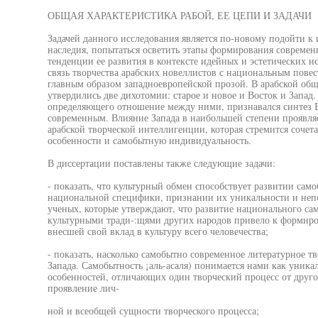
ОБЩАЯ ХАРАКТЕРИСТИКА РАБОЙ, ЕЕ ЦЕПИ И ЗАДАЧИ
Задачей данного исследования является по-новому подойти к 
наследия, попытаться осветить этапы формирования современ
тенденции ее развития в контексте идейных и эстетических и
связь творчества арабских новеллистов с национальным пове
главным образом западноевропейской прозой. В арабской об
утвердились две дихотомии: старое и новое и Восток и Запад.
определяющего отношение между ними, признавался синтез Во
современным. Влияние Запада в наибольшей степени проявляе
арабской творческой интеллигенции, которая стремится сочет
особенности и самобытную индивидуальность.
В диссертации поставлены также следующие задачи:
- показать, что культурный обмен способствует развитии сам
национальной специфики, признании их уникальности и непо
ученых, которые утверждают, что развитие национального сам
культурными тради-:щями других народов привело к формиро
внесшей свой вклад в культуру всего человечества;
- показать, насколько самобытно современное литературное тв
Запада. Самобытность ¡аль-асаля) понимается нами как уника
особенностей, отличающих один творческий процесс от друг
проявление лич-
ной и всеобщей сущности творческого процесса;