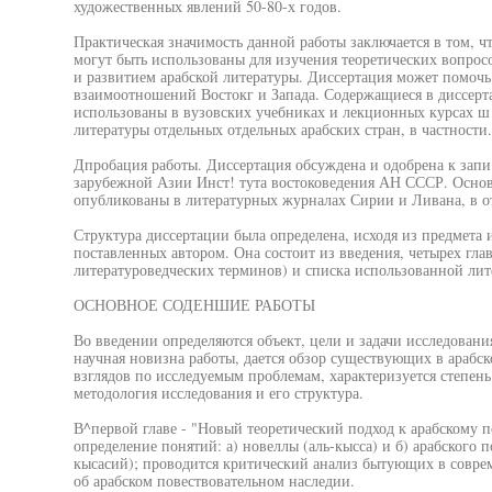
художественных явлений 50-80-х годов.
Практическая значимость данной работы заключается в том, ч
могут быть использованы для изучения теоретических вопрос
и развитием арабской литературы. Диссертация может помочь
взаимоотношений Востокг и Запада. Содержащиеся в диссерт
использованы в вузовских учебниках и лекционных курсах ш
литературы отдельных отдельных арабских стран, в частности.
Дпробация работы. Диссертация обсуждена и одобрена к запи 
зарубежной Азии Инст! тута востоковедения АН СССР. Осно
опубликованы в литературных журналах Сирии и Ливана, в о
Структура диссертации была определена, исходя из предмета 
поставленных автором. Она состоит из введения, четырех гла
литературоведческих терминов) и списка использованной лит
ОСНОВНОЕ СОДЕНШИЕ РАБОТЫ
Во введении определяются объект, цели и задачи исследовани
научная новизна работы, дается обзор существующих в арабс
взглядов по исследуемым проблемам, характеризуется степень
методология исследования и его структура.
В^первой главе - "Новый теоретический подход к арабскому п
определение понятий: а) новеллы (аль-кысса) и б) арабского п
кысасий); проводится критический анализ бытующих в совре
об арабском повествовательном наследии.