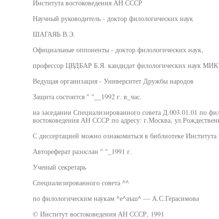
Института востоковедения АН СССР
Научный руководитель - доктор филологических наук
ШАГАЯЬ В.Э.
Официальные оппоненты - доктор филологических наук,
профессор ЦВДБАР Б.Я. кандидат филологических наук МИ
Ведущая организация - Университет Дружбы народов
Защита состоится " "__1992 г. в_час.
на заседании Специализированного совета Д.003.01.01 по фи
востоковедения АН СССР по адресу: г.Москва, ул.Рождественк
С диссертацией можно ознакомиться в библиотеке Института
Автореферат разослан " "_1991 г.
Ученый секретарь
Специализированного совета ^^
по филологическим наукам ^е^аъш^ — А.С.Герасимова
© Институт востоковедения АН СССР, 1991