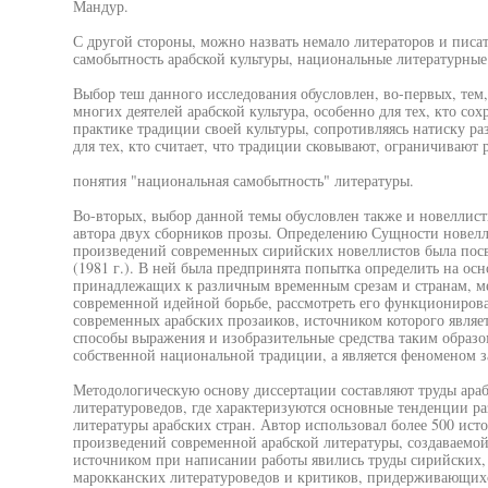
Мандур.
С другой стороны, можно назвать немало литераторов и писат
самобытность арабской культуры, национальные литературные
Выбор теш данного исследования обусловлен, во-первых, тем,
многих деятелей арабской культура, особенно для тех, кто сох
практике традиции своей культуры, сопротивляясь натиску ра
для тех, кто считает, что традиции сковывают, ограничивают 
понятия "национальная самобытность" литературы.
Во-вторых, выбор данной темы обусловлен также и новеллист
автора двух сборников прозы. Определению Сущности новелл
произведений современных сирийских новеллистов была посв
(1981 г.). В ней была предпринята попытка определить на осн
принадлежащих к различным временным срезам и странам, ме
современной идейной борьбе, рассмотреть его функционирова
современных арабских прозаиков, источником которого являе
способы выражения и изобразительные средства таким образом
собственной национальной традиции, а является феноменом з
Методологическую основу диссертации составляют труды араб
литературоведов, где характеризуются основные тенденции р
литературы арабских стран. Автор использовал более 500 ист
произведений современной арабской литературы, создаваемой
источником при написании работы явились труды сирийских, 
марокканских литературоведов и критиков, придерживающих