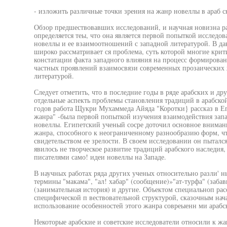
- изложить различные точки зрения на жанр новеллы в араб с
Обзор предшествовавших исследований, и научная новизна ра
определяется теы, что она является первой попыткой исследо
новеллы и ее взаимоотношений с западной литературой. В д
широко рассматривает ся проблема, суть которой многие кри
констатации факта западного влияния на процесс формирован
частных проявлений взаимосвязи современных прозаических 
литературой.
Следует отметить, что в последние годы в ряде арабских и др
отдельные аспекть проблемы становления традиций в арабской
годов работа Щукри Мухаммеда Айяда "Коротки} рассказ в Ег
жанра" -была первой попыткой изучения взаимодействия зап
новеллы. Египетский ученый сосре доточил основное вниман
жанра, способного к неограниченному разнообразию форм, что
свидетельством ее зрелости. В своем исследовании он пытал
явилось не творческое развитие традиций арабского наследия
писателями само! идеи новеллы на Западе.
В научных работах ряда других ученых относительно разли' 
термины "макама", "ал! хабар" (сообщение)»"ат-турфа" (забав
(занимательная история) и другие. Объектом специальноп расс
специфической п вествовательной структурой, сказочным нач
использование особенностей этого жанра совреыенн ми араб
Некоторые арабские и советские исследователи относили к 