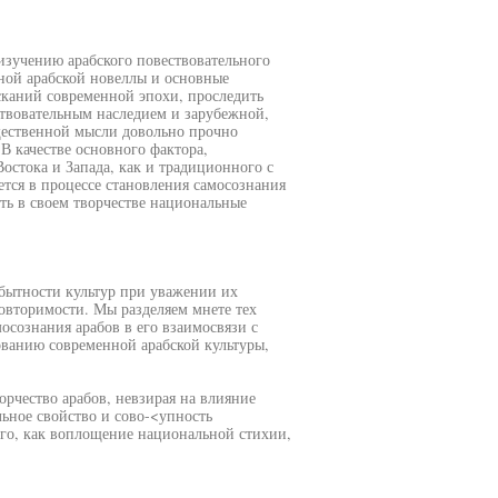
изучению арабского повествовательного
ной арабской новеллы и основные
сканий современной эпохи, проследить
ствовательным наследием и зарубежной,
щественной мысли довольно прочно
 В качестве основного фактора,
стока и Запада, как и традиционного с
тся в процессе становления самосознания
ать в своем творчестве национальные
обытности культур при уважении их
вторимости. Мы разделяем мнете тех
осознания арабов в его взаимосвязи с
ванию современной арабской культуры,
орчество арабов, невзирая на влияние
льное свойство и сово-<упность
ого, как воплощение национальной стихии,