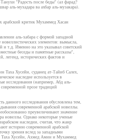
-Танухи "Радость после беды" (ал фарад?
вар аль-мухадара ва ахбар аль-музакара).
ах арабский критик Мухаммед Хасан
тавлении аль-хабара с формой западной
е новеллистических элементов: вымысла,
 и т.д. Именно на это указывал советский
местные беседы и памятные рассказы",
й, легенд, исторических фактов и
ин Taxa Хусейн, суданец ат-Тайиб Салех,
ическое наследие используется в
ые исследования (например, Абд аль-
в современной прозе традиций
сть данного исследования обусловлена тем,
адывания современной арабской новеллы.
необоснованно преувеличивают значение
нра новеллы. Однако некоторые ученые
арабском наследии, считая, что жанр
вают историю современной арабской
точку зрения вслед за западными
ак Taxa Хусейн, Ахмед Амин и Мухаммед