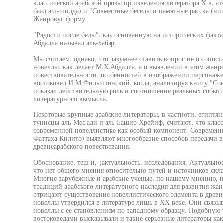
классической арабской прозы пр изведения литератора X в. ат
баад аш-шидда) и "Совместные беседы и памятные расска (ниш
Жанровуг форму
"Радости после беды", как основанную на исторических факт
Абдалла называл аль-хабар.
Мы считаем, однако, что разумнее ставить вопрос не о сопос
новеллы, как делает М.Х.Абдалла, а о выявлении в этом жанр
повествовательности, особенностей в изображении персонажей
востоковед И.М.Фильштинский, когда, анализируя книгу "Сов
показал действительную роль и соотношение реальных событи
литературного вымысла.
Некоторые крупные арабские литераторы, в частноти, египтян
тунисцы аль-Мес'ади и аль-Башир Хрейиф, считают, что класс
современной новеллистике как особый компонент. Современн
Фаттаха Килито) выявляют многообразие способов передачи 
древнеарабского повествования.
Обоснование, теш и,-¡актуальность, исследования. Актуально
что нет общего мнения относительно путей и источников скл
Многие зарубежные и арабские ученые, по нашему мнению, 
традиций арабского литературного наследия для развития жа
отрицают существование новеллистического элемента в древне
новеллы утвердился в литературе лишь в XX веке. Они связы
новеллы с ее становлением по западному образцу. Подобную 
востоковедами высказывали и такие серьезные литераторы к