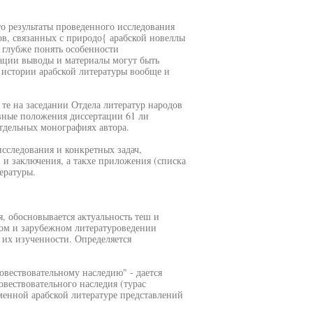
то результаты проведенного исследования
ов, связанных с природо{ арабской новеллы
 глубже понять особенности
ации выводы и материалы могут быть
 истории арабской литературы вообще и
те на заседании Отдела литератур народов
вные положения диссертации 61 ли
тдельных монографиях автора.
исследования и конкретных задач,
в и заключения, а такхе приложения (списка
ературы.
я, обосновывается актуальность теш и
ком и зарубежном литературоведении
 их изученности. Определяется
овествовательному наследию" - дается
овествовательного наследия (турас
менной арабской литературе представлений