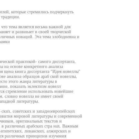
елей, которые стремились подчеркнуть
 традиции.
 что тема является весьма важной для
раняет и развивает в своей творческой
зличных новаций. Эта тема злободневна и
рамки
ической практикой- самого диссертанта,
ы на основе конкретного анализа
я щена книга диссертанта "Идея новеллы"
ове анализа образцов араб ской новеллы,
сто этого жанра литературы в
ние, показать эклектизм новелл
тся стремление использовать новейшие
, словно новелла не имеет своей
ападной литературы.
 ских, советских и западноевропейских
азвития мировой литературы и современной
очников, оригинальных текстов и
 в различных арабских стра нах. Важным
египетских, ливанских, алжирских и
ся различных принципов изучения