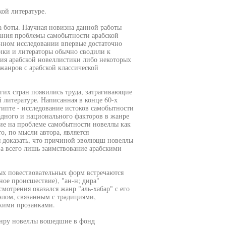
кой литературе.
 боты. Научная новизна данной работы
вания проблемы самобытности арабской
анном исследовании впервые достаточно
тики и литераторы обычно сводили к
ия арабской новеллистики либо некоторых
жанров с арабской классической
угих стран появились труда, затрагивающие
 литературе. Написанная в конце 60-х
ипте - исследование истоков самобытности
адного и национального факторов в жанре
ие на проблеме самобытности новеллы как
, по мысли автора, является
ся доказать, что причиной эволюцш новеллы
, а всего лишь заимствование арабскими
ных повествовательных форм встречаются
ное происшествие), "ан-н; дира"
мотрения оказался жанр "аль-хабар" с его
алом, связанным с традициями,
скими прозаиками.
жанру новеллы вошедшие в фонд