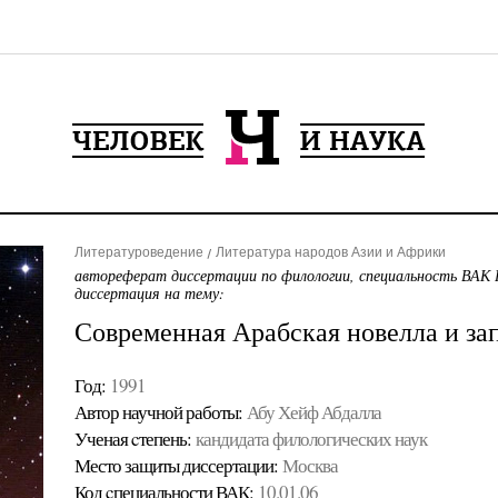
Литературоведение
Литература народов Азии и Африки
автореферат диссертации по филологии, специальность ВАК 
диссертация на тему:
Современная Арабская новелла и за
Год:
1991
Автор научной работы:
Абу Хейф Абдалла
Ученая cтепень:
кандидата филологических наук
Место защиты диссертации:
Москва
Код cпециальности ВАК:
10.01.06