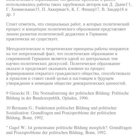
использовались работы таких зарубежных авторов как Д. Дьюи1'1,
Г. Химмельман15, П. Аккерман'6, К. Г. Фишер17, В. Зандер18 и
др. 1
Стоит отметить, что специальных работ, в которых политический
процесс и концепции политического образования представляют
линию развития политической дидактики в Германии
практически не существует.
Методологические и теоретические принципы работы опираются
на тот непреложный факт, что политическое образование в
современной Германии является одной из центральных тем
научно-политических дискуссий. Политическое образование
оказало и продолжает оказывать влияние на процесс
формирования открытого гражданского общества, способствовало
в прошлом и ставит своей целью в настоящем и будущем
утверждение в немецком обществе демократических ценностей.
9 Giesecke Н.: Die Normalisierung der politischen Bildung: Politische
Bildung in der Bundesrepublik, Opladen, 1996.
10 Bermann G.: Funktionen politischer Bildung und politischer
Sozialisation: Grundfragen und Praxisprobleme der politischen
Bildung, Bonn, 1992.
" Gagel W.: Ist gemeinsame politische Bildung moeglich?: Grundfragen
und Praxisprobleme der politischen Bildung, Bonn, 1992.