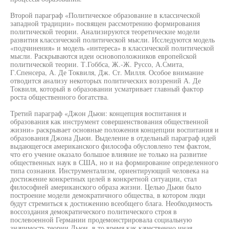
Второй параграф «Политическое образование в классической
западной традиции» посвящен рассмотрению формирования
политической теории. Анализируются теоретические модели
развития классической политической мысли. Исследуются модель
«подчинения» и модель «интереса» в классической политической
мысли. Раскрываются идеи основоположников европейской
политической теории. Т.Гоббса, Ж.-Ж. Руссо, А.Смита,
Г.Спенсера, А. Де Токвиля, Дж. Ст. Милля. Особое внимание
отводится анализу некоторых политических воззрений А. Де
Токвиля, который в образовании усматривает главный фактор
роста общественного богатства.
Третий параграф «Джон Дьюи: концепция воспитания и
образования как инструмент совершенствования общественной
жизни» раскрывает основные положения концепции воспитания и
образования Джона Дьюи. Выделение в отдельный параграф идей
выдающегося американского философа обусловлено тем фактом,
что его учение оказало большое влияние не только на развитие
общественных наук в США, но и на формирование определенного
типа сознания. Инструментализм, ориентирующий человека на
достижение конкретных целей в конкретной ситуации, стал
философией американского образа жизни. Целью Дьюи было
построение модели демократичного общества, в котором люди
будут стремиться к достижению всеобщего блага. Необходимость
воссоздания демократического политического строя в
послевоенной Германии продемонстрировала социальную
значимость теории Дьюи, в то время как качественно иная