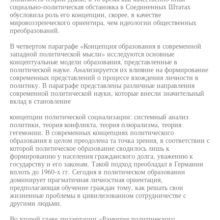
социально-политическая обстановка в Соединенных Штатах
обусловила роль его концепции, скорее, в качестве
мировоззренческого ориентира, чем идеологии общественных
преобразований.
В четвертом параграфе «Концепция образования в современной
западной политической мысли» исследуются основные
концептуальные модели образования, представленные в
политической науке. Анализируется их влияние на формирование
современных представлений о процессе вхождения личности в
политику. В параграфе представлены различные направления
современной политической науки, которые внесли значительный
вклад в становление
концепции политической социализации: системный анализ
политики, теория конфликта, теория плюрализма, теория
гегемонии. В современных концепциях политического
образования в целом преодолена та точка зрения, в соответствии с
которой политическое образование сводилось лишь к
формированию у населения гражданского долга, уважению к
государству и его законам. Такой подход преобладал в Германии
вплоть до 1960-х гг. Сегодня в политическом образовании
доминирует прагматичная личностная ориентация,
предполагающая обучение граждан тому, как решать свои
жизненные проблемы в цивилизованном сотрудничестве с
другими людьми.
Во второй главе диссертации «Развитие политического