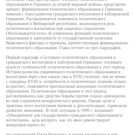
образования в Германии до второй мировой войны» представлен
процесс формирования политического образования в Германии,
начиная с этапа развития гражданского воспитания в кайзеровской
Германии. Рассматривается значимость политического
образования в Веймарской республике, анализируется роль
политического воспитания при национал-социализме.
Обосновывается тезис об изменении функций политического
образования в зависимости от государственной политики.
Выявляются факторы и причины, препятствующие формированию
политического образования. Глава состоит из трех параграфов.
Первый параграф «Состояние политического образования и
гражданского воспитания в кайзеровской Германии» посвящен
анализу особенностей политического образования в этот период.
История развития современного политического образования и
воспитания берет свое начало уже в XVII столетии, тем не менее,
с середины XVIII в. потребность в политических знаниях сильно
возрастает, появляются оригинальные концепции политического
образования. Политическое образование в этот период
рассматривалось как средство борьбы против социал-демократии
во имя сохранения монархического режима. Однако цели и
практика этого воспитания привели к деполитизации, тормозили
развитие экономики. В этой ситуации в 1909 г. возникает
«Объединение для государственно-гражданского образования и
воспитания», цель которого, как это явно демонстрирует
концепция одного из
его учредителей Пауля Рюльмана, в целом заключалась в том,