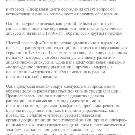
интересов. Либералы в центр обсуждения ставят вопрос об
осуществлении равных возможностей получить образование.
Однако на уровне целевых концепций не было достигнуто
соглашения в политике образования и политико-дидактическая
дискуссия, начиная с 1970-х гг., обратилось к другим подходам.
Шестой параграф «Смена политико-дидактических парадигм»
посвящен рассмотрению тенденций политического образования в
Германии в 1980-е гг. В целом можно говорить о двух различных
попытках, которые способствовали дальнейшему развитию
дидактической дискуссии. Одна цепь дискуссии ведет «назад», к
«возрождению инсгичуциализации»; другая - «вперед», в
направлении «будущего», требуя изменения парадигм
политического образования.
Одна дискуссия ведется вокруг следующего вопроса: каким
образом должно рассматриваться понятие инстшуциализации.
Предполагалось, что политическая дидактика должна
рассматривать взаимосвязь между учреждениями и
политическими процессами (конфликты, проблемы, решения,
правила поведения и т.д.) как с позиции управляемых, так и
правящих. Понятие «интереса» рассматривается как
организующий принцип политической жизни, причем «интерес»
понимается как нечто среднее между опытом и систематическим
знанием, как категория, дающая возможность доступа к
«обществу». Этот этап в развитии политического образования