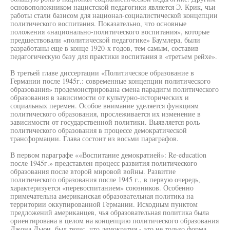
основоположником нацистской педагогики является Э. Крик, чьи
работы стали базисом для национал-социалистической концепции
политического воспитания. Показательно, что основные
положения «национально-политического воспитания», которые
предшествовали «политической педагогике» Баумлера, были
разработаны еще в конце 1920-х годов, тем самым, составив
педагогическую базу для практики воспитания в «третьем рейхе».
В третьей главе диссертации «Политическое образование в
Германии после 1945г.: современные концепции политического
образования» продемонстрирована смена парадигм политического
образования в зависимости от культурно-исторических и
социальных перемен. Особое внимание уделяется функциям
политического образования, прослеживается их изменение в
зависимости от государственной политики. Выявляется роль
политического образования в процессе демократической
трансформации. Глава состоит из восьми параграфов.
В первом параграфе ««Воспитание демократией»: Re-education
после 1945г.» представлен процесс развития политического
образования после второй мировой войны. Развитие
политического образования после 1945 г., в первую очередь,
характеризуется «перевоспитанием» союзников. Особенно
примечательна американская образовательная политика на
территории оккупированной Германии. Исходным пунктом
предложений американцев, чья образовательная политика была
ориентирована в целом на концепцию политического образования
Джона Дьюи, был тезис, что демократия - это не только форма