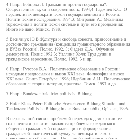
4 Напр.: Бойцова Л: Гражданин против государства?:
Общественные науки и современность, 1994,4; Гаджиев К.С.: О
перспективах демократической государственности в России:
Политические исследования, 1994,3; Мигранян А.: Механизм
торможения в политической системе и пути его преодоления:
Иного не дано, Минск, 1988.
5 Васильчук Ю.В.:Культура и свобода совести, правосознание и
достоинство гражданина (концепция гуманитарного образования
в ВУЗах России), Полис. 1992, 3; Фадеев Д.А.: Обучение
демократии, Полис 1992,3; Уэллинг Холл: Труд души и
гражданское взросление, Полис, 1992, 3 и др.
6 Напр.: Гуторов В.А.: Политическое образование в России:
исходные предпосылки и вызов XXI века: Философия и вызов
XXI века, Санкт-Петербург, 1996; Щербинин А.И.: Политическое
образование: теория, история, практика, Томск, 1997 и др.
7 Напр.: Bundeszentrale frier politische Bildung
8 Hufer Klaus-Peter: Politische Erwachsenen Bildung Situation und
Tendenzen: Politische Bildung in der Bundesrepublik, Opladen, 1996.
В неразрывной связи с проблемой перехода к демократии, ее
сохранения и развития находятся проблемы гражданского
общества, гражданской социализации и формирования
гражданской политической культуры, демократического
политического образования. По данной проблеме в работе