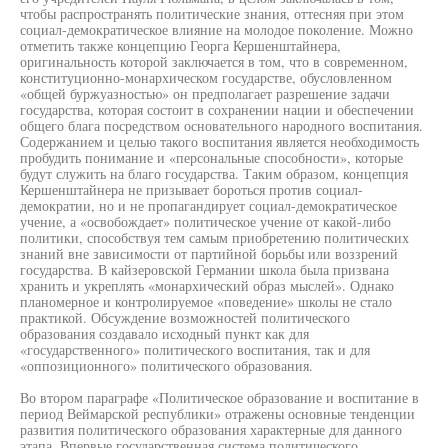
чтобы распространять политические знания, оттесняя при этом
социал-демократическое влияние на молодое поколение. Можно
отметить также концепцию Георга Кершенштайнера,
оригинальность которой заключается в том, что в современном,
конституционно-монархическом государстве, обусловленном
«общей буржуазностью» он предполагает разрешение задачи
государства, которая состоит в сохранении нации и обеспечении
общего блага посредством основательного народного воспитания.
Содержанием и целью такого воспитания является необходимость
пробудить понимание и «персональные способности», которые
будут служить на благо государства. Таким образом, концепция
Кершенштайнера не призывает бороться против социал-
демократии, но и не пропагандирует социал-демократическое
учение, а «освобождает» политическое учение от какой-либо
политики, способствуя тем самым приобретению политических
знаний вне зависимости от партийной борьбы или воззрений
государства. В кайзеровской Германии школа была призвана
хранить и укреплять «монархический образ мыслей». Однако
планомерное и контролируемое «поведение» школы не стало
практикой. Обсуждение возможностей политического
образования создавало исходный пункт как для
«государственного» политического воспитания, так и для
«оппозиционного» политического образования.
Во втором параграфе «Политическое образование и воспитание в
период Веймарской республики» отражены основные тенденции
развития политического образования характерные для данного
этапа. Впервые государственная система политического