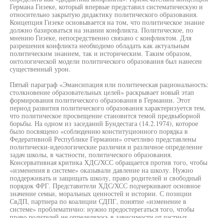
Германа Гизеке, который впервые представил систематическую и
относительно закрытую дидактику политического образования.
Концепция Гизеке основывается на том, что политическое знание
должно базироваться на знании конфликта. Политическое, по
мнению Гизеке, непосредственно связано с конфликтом. Для
разрешения конфликта необходимо обладать как актуальным
политическим знанием, так и историческим. Таким образом,
онтологической модели политического образования был нанесен
существенный урон.
Пятый параграф «Эмансипация или политическая рациональность:
столкновение образовательных целей» раскрывает новый этап
формирования политического образования в Германии. Этот
период развития политического образования характеризуется тем,
что политическое просвещение становится темой предвыборной
борьбы. На одном из заседаний Бундестага (14.2.1974), которое
было посвящено «соблюдению конституционного порядка в
Федеративной Республике Германии» отчетливо представлены
политически-идеологические различия и различное определение
задач школы, в частности, политического образования.
Консервативная критика ХДС/ХСС обращается против того, чтобы
«изменения в системе» оказывали давление на школу. Нужно
поддерживать и защищать школу, право родителей и свободный
порядок ФРГ. Представители ХДС/ХСС подчеркивают основное
значение семьи, моральных ценностей и истории. С позиции
СвДП, партнера по коалиции СДПГ, понятие «изменение в
системе» проблематично: нужно предостерегаться того, чтобы
право родителей не определялось в зависимости от частных