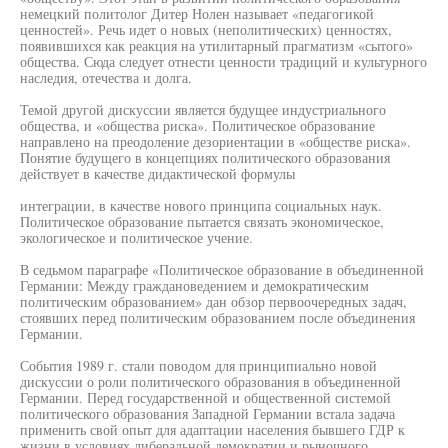
немецкий политолог Дитер Нолен называет «педагогикой
ценностей». Речь идет о новых (неполитических) ценностях,
появившихся как реакция на утилитарный прагматизм «сытого»
общества. Сюда следует отнести ценности традиций и культурного
наследия, отечества и долга.
Темой другой дискуссии является будущее индустриального
общества, и «общества риска». Политическое образование
направлено на преодоление дезориентации в «обществе риска».
Понятие будущего в концепциях политического образования
действует в качестве дидактической формулы
интеграции, в качестве нового принципа социальных наук.
Политическое образование пытается связать экономическое,
экологическое и политическое учение.
В седьмом параграфе «Политическое образование в объединенной
Германии: Между граждановедением и демократическим
политическим образованием» дан обзор первоочередных задач,
стоявших перед политическим образованием после объединения
Германии.
События 1989 г. стали поводом для принципиально новой
дискуссии о роли политического образования в объединенной
Германии. Перед государственной и общественной системой
политического образования Западной Германии встала задача
применить свой опыт для адаптации населения бывшего ГДР к
жизни в условиях либеральной демократии и рыночного