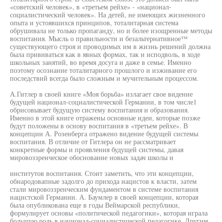
«советский человек», в «третьем рейхе» - «национал-
социалистический человек». На детей, не имеющих жизненного
опыта и устоявшихся принципов, тоталитарная система
обрушивала не только пропаганду, но и более изощренные методы
воспитания. Мысль о правильности и безальтернативное™
существующего строя и проводимых им в жизнь решений должна
была прививаться как в явных формах, так и исподволь, в ходе
школьных занятий, во время досуга и даже в семье. Именно
поэтому осознание тоталитарного прошлого и изживание его
последствий всегда было сложным и мучительным процессом.
А.Гитлер в своей книге «Моя борьба» излагает свое видение
будущей национал-социалистической Германии, в том числе1
обрисовывает будущую систему воспитания и образования.
Именно в этой книге отражены основные идеи, которые позже
будут положены в основу воспитания в «третьем рейхе». В
концепции А. Розенберга отражено видение будущей системы
воспитания. В отличие от Гитлера он не рассматривает
конкретные формы и проявления будущей системы, давая
мировоззренческое обоснование новых задач школы и
институтов воспитания. Стоит заметить, что эти концепции,
обнародовапные задолго до прихода нацистов к власти, затем
стали мировоззренческим фундаментом в системе воспитания
нацистской Германии. А. Баумлер в своей концепции, которая
была опубликована еще в годы Веймарской республики,
формулирует основы «политической педагогики», которая играла
большую роль в национал-социалистической педагогике. Другим