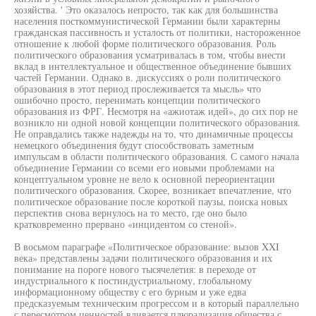
хозяйства. ' Это оказалось непросто, так как для большинства
населения посткоммунистической Германии были характерны
гражданская пассивность и усталость от политики, настороженное
отношение к любой форме политического образования. Роль
политического образования усматривалась в том, чтобы внести
вклад в интеллектуальное и общественное объединение бывших
частей Германии. Однако в. дискуссиях о роли политического
образования в этот период прослеживается та мысль» что
ошибочно просто, перенимать концепции политического
образования из ФРГ. Несмотря на «ажиотаж идей», до сих пор не
возникло ни одной новой концепции политического образования.
Не оправдались также надежды на то, что динамичные процессы
немецкого объединения будут способствовать заметным
импульсам в области политического образования. С самого начала
объединение Германии со всеми его новыми проблемами на
концептуальном уровне не вело к основной переориентации
политического образования. Скорее, возникает впечатление, что
политическое образование после короткой паузы, поиска новых
перспектив снова вернулось на то место, где оно было
кратковременно прервано «инцидентом со стеной».
В восьмом параграфе «Политическое образование: вызов XXI
века» представлены задачи политического образования и их
понимание на пороге нового тысячелетия: в переходе от
индустриального к постиндустриальному, глобальному
информационному обществу с его бурным и уже едва
предсказуемым техническим прогрессом и в который параллельно
с пересмотром ценностей вливается плюрализация общества с