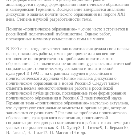
анализируется период формирования политического образования
в кайзеровской Германии. Исследование завершается анализом
дискуссии о задачах политического образования на пороге XXI
века. Степень научной разработанности темы.
Понятие «политическое образование» • .очно часто встречается в
российской политической публицистике. Однако работ,
посвященных научному осмыслению темы не много.
В 1990-е гг., когда отечественная политология делала свои первые
шаги, появились работы, имеющие прямое или косвенное
отношение непосредственно к проблемам политического
образования. Так, значительное внимание уделялось политической
социализации, политическому сознанию и политической
культуре.4 В 1992 г. на страницах ведущего российского
политологического журнала «Полис» началась дискуссия о
политическом образовании в новой России.5 Следует также
отметить весьма немногочисленные работы в российской
политической публицистике, посвященные теме формирования
политического образования в России.6 В политической науке
Германии тема «политическое образование» настолько актуальна,
что существуют специальные комитеты и организации, которые
занимаются ее развитием.7 Различные проблемы политического
образования, гражданского воспитания, политической
социализации сегодня рассматриваются в работах таких немецких
ученых-специалистов как К.-П. Хуфер8, Г. Гизеке9, Г. Берман10,
В. Гагель", 3. Шиле12, П. Массинг13 и др.