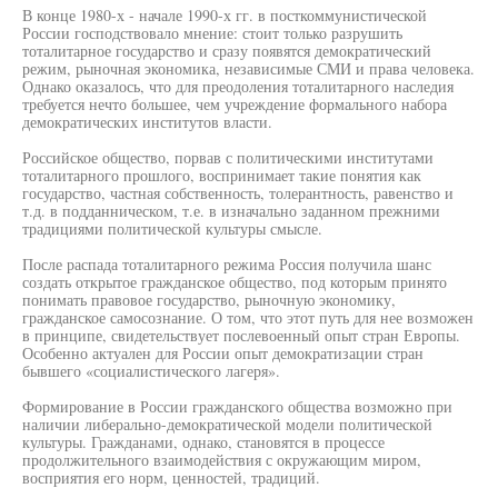
В конце 1980-х - начале 1990-х гг. в посткоммунистической
России господствовало мнение: стоит только разрушить
тоталитарное государство и сразу появятся демократический
режим, рыночная экономика, независимые СМИ и права человека.
Однако оказалось, что для преодоления тоталитарного наследия
требуется нечто большее, чем учреждение формального набора
демократических институтов власти.
Российское общество, порвав с политическими институтами
тоталитарного прошлого, воспринимает такие понятия как
государство, частная собственность, толерантность, равенство и
т.д. в подданническом, т.е. в изначально заданном прежними
традициями политической культуры смысле.
После распада тоталитарного режима Россия получила шанс
создать открытое гражданское общество, под которым принято
понимать правовое государство, рыночную экономику,
гражданское самосознание. О том, что этот путь для нее возможен
в принципе, свидетельствует послевоенный опыт стран Европы.
Особенно актуален для России опыт демократизации стран
бывшего «социалистического лагеря».
Формирование в России гражданского общества возможно при
наличии либерально-демократической модели политической
культуры. Гражданами, однако, становятся в процессе
продолжительного взаимодействия с окружающим миром,
восприятия его норм, ценностей, традиций.