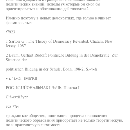
политических знаний, используя которые он смог бы
ориентироваться и обоснованно действовать»2.
Именно поэтому в новых демократиях, где только начинает
формироваться
/7923
1 Sartori G.: The Theory of Democracy Revisited. Chatam, New
Jersey, 1987.
2 Baum, Gerhart Rudolf: Politische Bildung in der Demokratie: Zur
Situation der
politischen Bildung in der Schule, Bonn. 198-2, S.-4-&
v ь ' t>Oi. fMli'Kll
РОС. K'.UÜOHAJlbHAß I Э»ЧЬ..П;отека I
C.f»ev:ii3ypr
гсэ 7?i<
гражданское общество, понимание процесса становления
политического образования приобретает не только теоретическую,
но и практическую значимость.