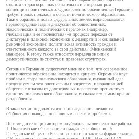
отказом от долгосрочных обязательств и с пересмотром
концепции политического. Одновременно объединенная Германия
требует новых подходов в области политического образования.
Таким образом, в новых федеральных землях вырисовываются
первоочередные задачи дискуссий об общественных,
экологических и политических переломах (например,
глобализация и ее последствия) «в процессе перехода от
диктатуры и плановой экономики к демократии и социальной
рыночной экономике: политическая активность граждан и
ответственность каждого за свои действия» (Мюнхенский
манифео). К этому также относится передача знаний о
демократических институтах и правовых структурах.
Сегодня в Германии существует мнение о том, что современное
политическое образование находится в кризисе. Огромный круг
проблем в сфере политического образования, вызванный едва
предсказуемым технологическим прогрессом, плюрализацией
общества с отказом от долгосрочных перспектив препятствует
единству политического образования, вызывая тем самым кризис-
раздробления.
В заключении подводятся итоги исследования, делаются
обобщения и выводы по основным аспектам проблемы.
По теме диссертации автором опубликованы две печатные работы:
1. Политическое образование и фажданское общество. //
Гражданское общество России: стратегия и тактика формирования.
// Материалы к научному симпозиуму. - СПб.: Изд-во НИИХ