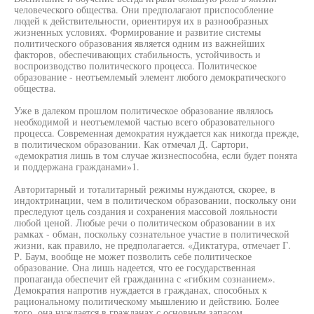
человеческого общества. Они предполагают приспособление
людей к действительности, ориентируя их в разнообразных
жизненных условиях. Формирование и развитие системы
политического образования является одним из важнейших
факторов, обеспечивающих стабильность, устойчивость и
воспроизводство политического процесса. Политическое
образование - неотъемлемый элемент любого демократического
общества.
Уже в далеком прошлом политическое образование являлось
необходимой и неотъемлемой частью всего образовательного
процесса. Современная демократия нуждается как никогда прежде,
в политическом образовании. Как отмечал Д. Сартори,
«демократия лишь в том случае жизнеспособна, если будет понята
и поддержана гражданами»1.
Авторитарный и тоталитарный режимы нуждаются, скорее, в
индоктринации, чем в политическом образовании, поскольку они
преследуют цель создания и сохранения массовой лояльности
любой ценой. Любые речи о политическом образовании в их
рамках - обман, поскольку сознательное участие в политической
жизни, как правило, не предполагается. «Диктатура, отмечает Г.
Р. Баум, вообще не может позволить себе политическое
образование. Она лишь надеется, что ее государственная
пропаганда обеспечит ей гражданина с «гибким сознанием».
Демократия напротив нуждается в гражданах, способных к
рациональному политическому мышлению и действию. Более
того, она нуждается в гражданах с основным запасом