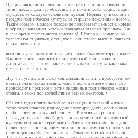
Процесс восприятия идей, политических позиций и поведения,
типичных для данного общества, т.е. политическая социализация,
осуществляется двумя основными путями. Первый путь состоит в
передаче политической культуры от старшего поколения к новому.
Таким образом, молодое поколение приобретает ценности, нормы
и образцы поведения, которые предлагает им опыт прошлого. Как
в свое время саркастически заметил М. Штирнер, «самых юных
толпами гонят учиться, с тем, чтобы они смогли выучить наизусть
старые ритуалы, и
когда они усваивают многословие старше объявляют взрослыми»3.
В качестве основных агентов политической социализации в
данном случае являются такие социальные институты, как семья,
школа, церковь и т. д.
Другой путь политической социализации связан с приобретением
новых политических знаний, нового политического опыта. Это
происходит в процессе участия индивида в политической жизни
страны, а также под воздействием разных факторов. •
Оба этих пути политической социализации в реальной жизни
тесно переплетаются, взаимодополняют друг друга, обеспечивая
стабильность политической системы. В условиях кризисного,
переходного состояния общества, при смене типов политической
культуры возникают серьезные проблемы сохранения и передачи
политического опыта, преемственности политических институтов,
норм и ценностей. Именно это и наблюдается сегодня в России.
Тот факт, что стране наблюдается рост преступности, ослабление