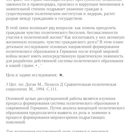
законности и правопорядка, произвол и коррупция чиновников в
значительной степени подрывает уважение граждан к
существующим политическим институтам и лидерам, растет
разрыв между гражданами и государством.
В этой связи возникает ряд вопросов: как помочь преодолеть
гражданам чувство политического бессилия, бессмысленности
участия в политической жизни? Как воспитывать у них активную
жизненную позицию, чувство гражданского долга? В этом плане
детальное исследование основных направлений формирования
политического образования в Германии после второй мировой
войны может иметь непосредственную практическую значимость
для разработки действенной системы политического образования
в нашей стране. • , '
Цель и задачи исследования;. ■„
3 Цит. по: Доган М., Пеласси Д Сравнительная политическая
социология. М., 1994. С.111.
Основной целью диссертационной работы является изучение
процесса формирования системы политического образования в
современной Германии. Путем анализа концепций политического
образования предполагается выявить их роль и значение в
процессе формирования мировоззрения подрастающих
поколений.
Для достижения поставленной цели ставятся и решаются