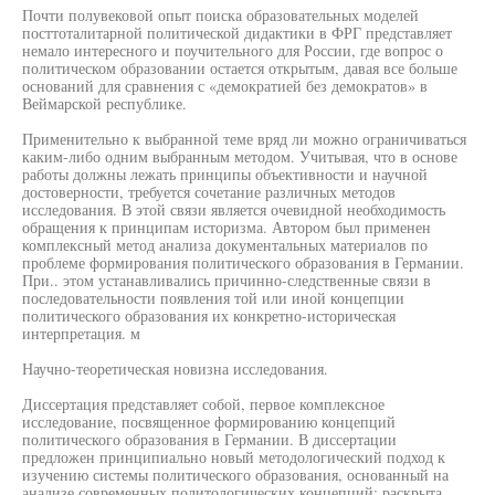
Почти полувековой опыт поиска образовательных моделей
посттоталитарной политической дидактики в ФРГ представляет
немало интересного и поучительного для России, где вопрос о
политическом образовании остается открытым, давая все больше
оснований для сравнения с «демократией без демократов» в
Веймарской республике.
Применительно к выбранной теме вряд ли можно ограничиваться
каким-либо одним выбранным методом. Учитывая, что в основе
работы должны лежать принципы объективности и научной
достоверности, требуется сочетание различных методов
исследования. В этой связи является очевидной необходимость
обращения к принципам историзма. Автором был применен
комплексный метод анализа документальных материалов по
проблеме формирования политического образования в Германии.
При.. этом устанавливались причинно-следственные связи в
последовательности появления той или иной концепции
политического образования их конкретно-историческая
интерпретация. м
Научно-теоретическая новизна исследования.
Диссертация представляет собой, первое комплексное
исследование, посвященное формированию концепций
политического образования в Германии. В диссертации
предложен принципиально новый методологический подход к
изучению системы политического образования, основанный на
анализе современных политологических концепций; раскрыта