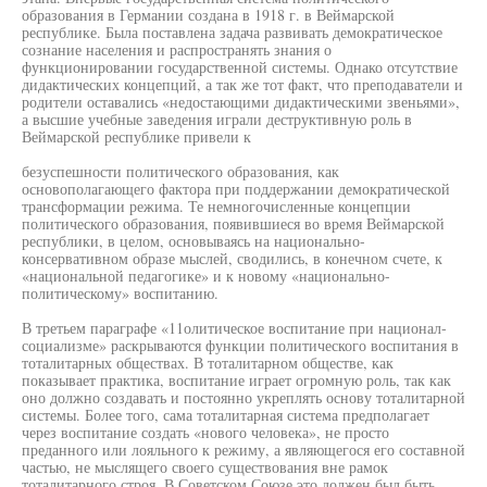
образования в Германии создана в 1918 г. в Веймарской
республике. Была поставлена задача развивать демократическое
сознание населения и распространять знания о
функционировании государственной системы. Однако отсутствие
дидактических концепций, а так же тот факт, что преподаватели и
родители оставались «недостающими дидактическими звеньями»,
а высшие учебные заведения играли деструктивную роль в
Веймарской республике привели к
безуспешности политического образования, как
основополагающего фактора при поддержании демократической
трансформации режима. Те немногочисленные концепции
политического образования, появившиеся во время Веймарской
республики, в целом, основываясь на национально-
консервативном образе мыслей, сводились, в конечном счете, к
«национальной педагогике» и к новому «национально-
политическому» воспитанию.
В третьем параграфе «11олитическое воспитание при национал-
социализме» раскрываются функции политического воспитания в
тоталитарных обществах. В тоталитарном обществе, как
показывает практика, воспитание играет огромную роль, так как
оно должно создавать и постоянно укреплять основу тоталитарной
системы. Более того, сама тоталитарная система предполагает
через воспитание создать «нового человека», не просто
преданного или лояльного к режиму, а являющегося его составной
частью, не мыслящего своего существования вне рамок
тоталитарного строя. В Советском Союзе это должен был быть