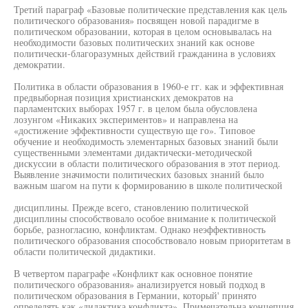
Третий параграф «Базовые политические представления как цель
политического образования» посвящен новой парадигме в
политическом образовании, которая в целом основывалась на
необходимости базовых политических знаний как основе
политически-благоразумных действий гражданина в условиях
демократии.
Политика в области образования в 1960-е гг. как и эффективная
предвыборная позиция христианских демократов на
парламентских выборах 1957 г. в целом была обусловлена
лозунгом «Никаких экспериментов» и направлена на
«достижение эффективности существую ще го». Типовое
обучение и необходимость элементарных базовых знаний были
существенными элементами дидактически-методической
дискуссии в области политического образования в этот период.
Выявление значимости политических базовых знаний было
важным шагом на пути к формированию в школе политической
дисциплины. Прежде всего, становлению политической
дисциплины способствовало особое внимание к политической
борьбе, разногласию, конфликтам. Однако неэффективность
политического образования способствовало новым приоритетам в
области политической дидактики.
В четвертом параграфе «Конфликт как основное понятие
политического образования» анализируется новый подход в
политическом образования в Германии, который' принято
определять как «дидактика конфликта». Примечательна концепция