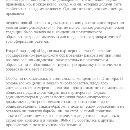
правления, но, прежде всего, уклад жизни, который должен быть
свойственен каждому человеку. Однако тот факт, что сами немцы
проявляли
недостаточный интерес к демократическому воспитанию тормозил
«воспитание демократией». Тем не менее, начало демократической
традиции было положено и концепции политического
образования давали импульсы для продолжения демократической
трансформации режима.
Второй параграф «Педагогика партнерства или обновление
государственно-гражданского образования» раскрывает причины
возникновения «дидактики партнерства» в политическом
образовании и обосновывает неудачную практику политического
образования в этот период.
Особенно показательна, в этом смысле, концепция Т. Этингера. В
основе его концепции лежало миротворчество, вводилось
«человеческое» измерение политики, для расколотого германского
общества предлагалась «дидактика партнерства». Однако
администраторы и учителя восприняли гармонизирующую
дидактику партнерства механически: ею оснастили старое
обществоведение. Таким образом, в политическом образовании не
осталось ни понятия борьбы, ни, по сути, и самой политики.
Таким образом, немецкая политическая дидактика находилась в
серьезном кризисе и в начале 1960-х гг. обратилась к другим
приоритетам в политическом образовании.