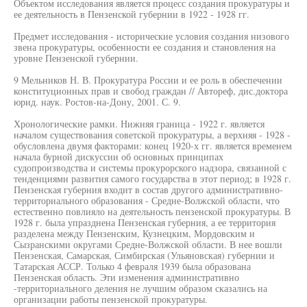
Объектом исследования является процесс создания прокуратуры и
ее деятельность в Пензенской губернии в 1922 - 1928 гг.
Предмет исследования - исторические условия создания низового
звена прокуратуры, особенности ее создания и становления на
уровне Пензенской губернии.
9 Мельников Н. В. Прокуратура России и ее роль в обеспечении
конституционных прав и свобод граждан // Автореф, дис.доктора
юрид. наук. Ростов-на-Дону, 2001. С. 9.
Хронологические рамки. Нижняя граница - 1922 г. является
началом существования советской прокуратуры, а верхняя - 1928 -
обусловлена двумя факторами: конец 1920-х гг. является временем
начала бурной дискуссии об основных принципах
судопроизводства и системы прокурорского надзора, связанной с
тенденциями развития самого государства в этот период; в 1928 г.
Пензенская губерния входит в состав другого административно-
территориального образования - Средне-Волжской области, что
естественно повлияло на деятельность пензенской прокуратуры. В
1928 г. была упразднена Пензенская губерния, а ее территория
разделена между Пензенским, Кузнецким, Мордовским и
Сызранскими округами Средне-Волжской области. В нее вошли
Пензенская, Самарская, Симбирская (Ульяновская) губернии и
Татарская АССР. Только 4 февраля 1939 была образована
Пензенская область. Эти изменения административно
-территориального деления не лучшим образом сказались на
организации работы пензенской прокуратуры.