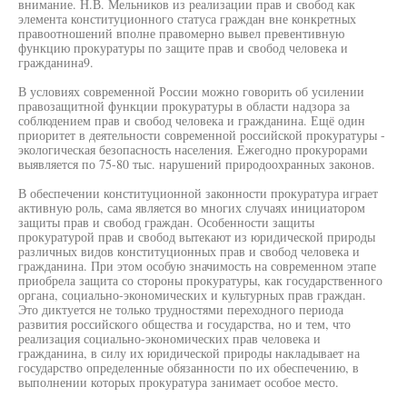
внимание. Н.В. Мельников из реализации прав и свобод как
элемента конституционного статуса граждан вне конкретных
правоотношений вполне правомерно вывел превентивную
функцию прокуратуры по защите прав и свобод человека и
гражданина9.
В условиях современной России можно говорить об усилении
правозащитной функции прокуратуры в области надзора за
соблюдением прав и свобод человека и гражданина. Ещё один
приоритет в деятельности современной российской прокуратуры -
экологическая безопасность населения. Ежегодно прокурорами
выявляется по 75-80 тыс. нарушений природоохранных законов.
В обеспечении конституционной законности прокуратура играет
активную роль, сама является во многих случаях инициатором
защиты прав и свобод граждан. Особенности защиты
прокуратурой прав и свобод вытекают из юридической природы
различных видов конституционных прав и свобод человека и
гражданина. При этом особую значимость на современном этапе
приобрела защита со стороны прокуратуры, как государственного
органа, социально-экономических и культурных прав граждан.
Это диктуется не только трудностями переходного периода
развития российского общества и государства, но и тем, что
реализация социально-экономических прав человека и
гражданина, в силу их юридической природы накладывает на
государство определенные обязанности по их обеспечению, в
выполнении которых прокуратура занимает особое место.