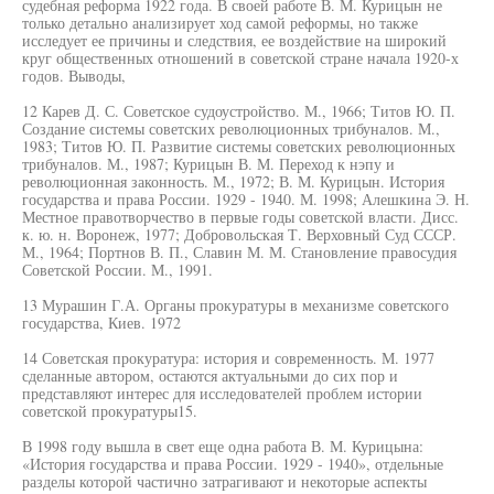
судебная реформа 1922 года. В своей работе В. М. Курицын не
только детально анализирует ход самой реформы, но также
исследует ее причины и следствия, ее воздействие на широкий
круг общественных отношений в советской стране начала 1920-х
годов. Выводы,
12 Карев Д. С. Советское судоустройство. М., 1966; Титов Ю. П.
Создание системы советских революционных трибуналов. М.,
1983; Титов Ю. П. Развитие системы советских революционных
трибуналов. М., 1987; Курицын В. М. Переход к нэпу и
революционная законность. М., 1972; В. М. Курицын. История
государства и права России. 1929 - 1940. М. 1998; Алешкина Э. Н.
Местное правотворчество в первые годы советской власти. Дисс.
к. ю. н. Воронеж, 1977; Добровольская Т. Верховный Суд СССР.
М., 1964; Портнов В. П., Славин М. М. Становление правосудия
Советской России. М., 1991.
13 Мурашин Г.А. Органы прокуратуры в механизме советского
государства, Киев. 1972
14 Советская прокуратура: история и современность. М. 1977
сделанные автором, остаются актуальными до сих пор и
представляют интерес для исследователей проблем истории
советской прокуратуры15.
В 1998 году вышла в свет еще одна работа В. М. Курицына:
«История государства и права России. 1929 - 1940», отдельные
разделы которой частично затрагивают и некоторые аспекты