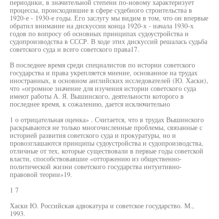
периодики, в значительной степени по-новому характеризует
процессы, происходившие в сфере судебного строительства в
1920-е - 1930-е годы. Его заслугу мы видим в том, что он впервые
обратил внимание на дискуссии конца 1920-х - начала 1930-х
годов по вопросу об основных принципах судоустройства и
судопроизводства в СССР. В ходе этих дискуссий решалась судьба
советского суда и всего советского права17.
В последнее время среди специалистов по истории советского
государства и права укрепляется мнение, основанное на трудах
иностранных, в основном английских исследователей (Ю. Хаски),
что «огромное значение для изучения истории советского суда
имеют работы А. Я. Вышинского, деятельности которого в
последнее время, к сожалению, дается исключительно
1 о отрицательная оценка» . Считается, что в трудах Вышинского
раскрываются не только многочисленные проблемы, связанные с
историей развития советского суда и прокуратуры, но и
провозглашаются принципы судоустройства и судопроизводства,
отличные от тех, которые существовали в первые годы советской
власти, способствовавшие «отторжению из общественно-
политической жизни советского государства интуитивно-
правовой теории»19.
1 7
Хаски Ю. Российская адвокатура и советское государство. М.,
1993.