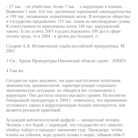
- 27 тыс. - об убийствах, более 7 тыс. - о коррупции и взятках .
Выявлено 1 млн. 616 тыс. различных нарушений законодательства
и 199 тыс. незаконных нормативных актов. В интересах общества
и государства предъявлено 153 тыс. исков на миллиардные суммы.
К ответственности привлечены почти 108 тыс. нарушителей
закона. Если за весь 2003 год расследовалось 109 дел в сфере
оплаты труда, то в 2004 - в десять раз больше4. г\
Сухарев А.Я. Историческая судьба российской прокуратуры. М.
2001
3 См.: Архив Прокуратуры Пензенской области (далее - АППО)
4 Там же.
Сегодня ни один документ, ни одно выступление политиков,
экономистов, криминологов, характеризующие социально-
экономическую ситуацию, не обходятся без упоминания о
коррупции. Она достигла опасно высокого уровня. На коллегии
Генеральной прокуратуры в 2004 г. отмечалось, что применение
уголовного закона к коррупционерам больше имитируется, чем
является реальной практикой.
За каждой неблагополучной цифрой — конкретный человек.
Человек с его бедой, с надеждой, что государство его защитит,
убийцу найдут и предадут законному суду. Прокурору, чтобы
влиять на события, надо думать только о людях, забывая себя»5.