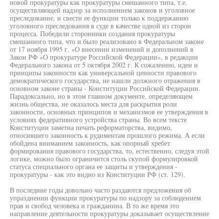
новой прокуратуры как прокуратуры смешанного типа, т.е.
осуществляющей надзор за исполнением законов и уголовное
преследование, и свести ее функции только к поддержанию
уголовного преследования в суде в качестве одной из сторон
процесса. Победили сторонники создания прокуратуры
смешанного типа, что и было реализовано в Федеральном законе
от 17 ноября 1995 г. «О внесении изменений и дополнений в
Закон РФ «О прокуратуре Российской Федерации», в редакции
Федерального закона от 5 октября 2002 г. К сожалению, идеи и
принципы законности как универсальной ценности правового
демократического государства, не нашли должного отражения в
основном законе страны - Конституции Российской Федерации.
Парадоксально, но в этом главном документе, определяющем
жизнь общества, не оказалось места для раскрытия роли
законности, основных принципов и механизмов ее утверждения в
условиях федеративного устройства страны. Во всем тексте
Конституции заметна печать реформаторства, видимо,
относившего законность к рудиментам прошлого режима. А если
обойдена вниманием законность, как опорный хребет
формирования правового государства, то, естественно, следуя этой
логике, можно было ограничится столь скупой формулировкой
статуса специального органа ее защиты и утверждения -
прокуратуры - как это видно из Конституции РФ (ст. 129).
В последние годы довольно часто раздаются предложения об
упразднении функции прокуратуры по надзору за соблюдением
прав и свобод человека и гражданина. В то же время это
направление деятельности прокуратуры доказывает осуществление