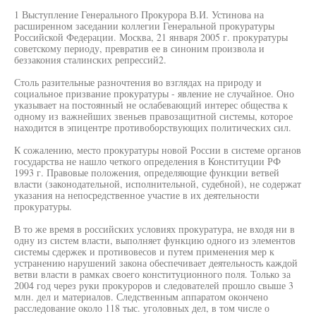
1 Выступление Генерального Прокурора В.И. Устинова на
расширенном заседании коллегии Генеральной прокуратуры
Российской Федерации. Москва, 21 января 2005 г. прокуратуры
советскому периоду, превратив ее в синоним произвола и
беззакония сталинских репрессий2.
Столь разительные разночтения во взглядах на природу и
социальное призвание прокуратуры - явление не случайное. Оно
указывает на постоянный не ослабевающий интерес общества к
одному из важнейших звеньев правозащитной системы, которое
находится в эпицентре противоборствующих политических сил.
К сожалению, место прокуратуры новой России в системе органов
государства не нашло четкого определения в Конституции РФ
1993 г. Правовые положения, определяющие функции ветвей
власти (законодательной, исполнительной, судебной), не содержат
указания на непосредственное участие в их деятельности
прокуратуры.
В то же время в российских условиях прокуратура, не входя ни в
одну из систем власти, выполняет функцию одного из элементов
системы сдержек и противовесов и путем применения мер к
устранению нарушений закона обеспечивает деятельность каждой
ветви власти в рамках своего конституционного поля. Только за
2004 год через руки прокуроров и следователей прошло свыше 3
млн. дел и материалов. Следственным аппаратом окончено
расследование около 118 тыс. уголовных дел, в том числе о