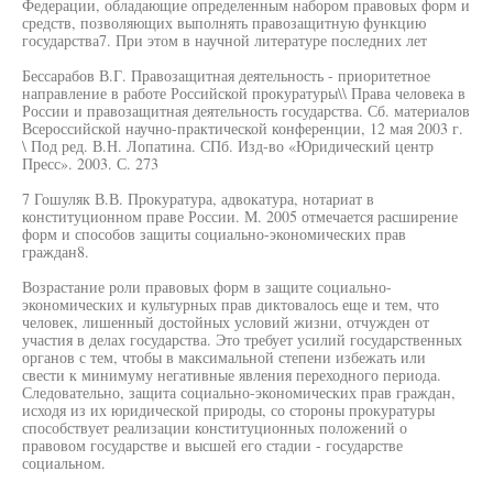
Федерации, обладающие определенным набором правовых форм и
средств, позволяющих выполнять правозащитную функцию
государства7. При этом в научной литературе последних лет
Бессарабов В.Г. Правозащитная деятельность - приоритетное
направление в работе Российской прокуратуры\\ Права человека в
России и правозащитная деятельность государства. Сб. материалов
Всероссийской научно-практической конференции, 12 мая 2003 г.
\ Под ред. В.Н. Лопатина. СПб. Изд-во «Юридический центр
Пресс». 2003. С. 273
7 Гошуляк В.В. Прокуратура, адвокатура, нотариат в
конституционном праве России. М. 2005 отмечается расширение
форм и способов защиты социально-экономических прав
граждан8.
Возрастание роли правовых форм в защите социально-
экономических и культурных прав диктовалось еще и тем, что
человек, лишенный достойных условий жизни, отчужден от
участия в делах государства. Это требует усилий государственных
органов с тем, чтобы в максимальной степени избежать или
свести к минимуму негативные явления переходного периода.
Следовательно, защита социально-экономических прав граждан,
исходя из их юридической природы, со стороны прокуратуры
способствует реализации конституционных положений о
правовом государстве и высшей его стадии - государстве
социальном.