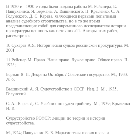
В 1920-е - 1930-е годы были изданы работы М. Рейснера, Е.
Пашуканиса, Я. Бермана, А. Вышинского, Н. Крыленко, С. А.
Голунского, Д. С. Карева, являющиеся первыми попытками
анализа судебного строительства, но в то же время
представляющие собой для современного исследователя истории
прокуратуры ценность как источники11. Авторы этих работ,
рассматривая
10 Сухарев А.Я. Историческая судьба российской прокуратуры. М.
2001
11 Рейснер М. Право. Наше право. Чужое право. Общее право. JL,
1925;
Берман Я. JI. Декреты Октября. / Советское государство. М., 1933.
№ 6;
Вышинский А. Я. Судоустройство в СССР. Изд. 2. М., 1935,
Голунский
С. А., Карев Д. С. Учебник по судоустройству. М., 1939; Крыленко
И. В.
Судоустройство РСФСР: лекции по теории и истории
судоустройства.
М.,1924; Пашуканис Е. Б. Марксистская теория права и