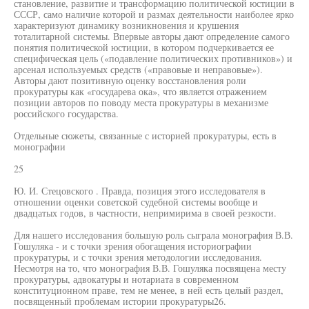
становление, развитие и трансформацию политической юстиции в
СССР, само наличие которой и размах деятельности наиболее ярко
характеризуют динамику возникновения и крушения
тоталитарной системы. Впервые авторы дают определение самого
понятия политической юстиции, в котором подчеркивается ее
специфическая цель («подавление политических противников») и
арсенал используемых средств («правовые и неправовые»).
Авторы дают позитивную оценку восстановления роли
прокуратуры как «государева ока», что является отражением
позиции авторов по поводу места прокуратуры в механизме
российского государства.
Отдельные сюжеты, связанные с историей прокуратуры, есть в
монографии
25
Ю. И. Стецовского . Правда, позиция этого исследователя в
отношении оценки советской судебной системы вообще и
двадцатых годов, в частности, непримирима в своей резкости.
Для нашего исследования большую роль сыграла монография В.В.
Гошуляка - и с точки зрения обогащения историографии
прокуратуры, и с точки зрения методологии исследования.
Несмотря на то, что монография В.В. Гошуляка посвящена месту
прокуратуры, адвокатуры и нотариата в современном
конституционном праве, тем не менее, в ней есть целый раздел,
посвященный проблемам истории прокуратуры26.