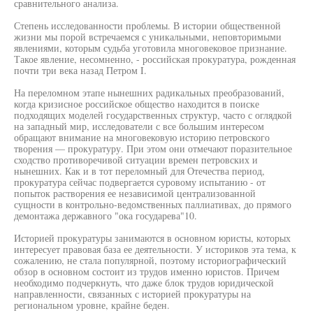
сравнительного анализа.
Степень исследованности проблемы. В истории общественной
жизни мы порой встречаемся с уникальными, неповторимыми
явлениями, которым судьба уготовила многовековое признание.
Такое явление, несомненно, - российская прокуратура, рожденная
почти три века назад Петром I.
На переломном этапе нынешних радикальных преобразований,
когда кризисное российское общество находится в поиске
подходящих моделей государственных структур, часто с оглядкой
на западный мир, исследователи с все большим интересом
обращают внимание на многовековую историю петровского
творения — прокуратуру. При этом они отмечают поразительное
сходство противоречивой ситуации времен петровских и
нынешних. Как и в тот переломный для Отечества период,
прокуратура сейчас подвергается суровому испытанию - от
попыток растворения ее независимой централизованной
сущности в контрольно-ведомственных паллиативах, до прямого
демонтажа державного "ока государева"10.
Историей прокуратуры занимаются в основном юристы, которых
интересует правовая база ее деятельности. У историков эта тема, к
сожалению, не стала популярной, поэтому историографический
обзор в основном состоит из трудов именно юристов. Причем
необходимо подчеркнуть, что даже блок трудов юридической
направленности, связанных с историей прокуратуры на
региональном уровне, крайне беден.