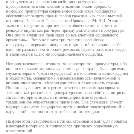
инструментом правового воздействия государства на
преобразования в социальной и экономической сферах. С
помощью прокуратуры современное российское государство
обеспечивает защиту прав и свобод граждан, как своей высшей
ценности. По словам Генерального Прокурора РФ В.И. Устинова,
«многие, тенденции, противоречия общественного развития
рельефно видны как раз через призму деятельности прокуратуры.
Она своим влиянием проникает во все клеточки социального
организма»1. Вот уже почти три столетия российская
прокуратура, пережив смену эпох и династий, испытав на себе
влияние разных политических режимов, служит оплотом порядка
и законности нашего многонационального общества.
История запечатлела неоднозначное восприятие прокуратуры, ибо
она по изначальному замыслу ее творца - Петра I - была призвана
служить зорким "оком государевым" в изобличении казнокрадства
и мздоимства, сепаратизма и вседозволенности вельможной и
чиновничьей знати, оберегая единство и безопасность страны.
Именно служением интересам отечества, строгим надзором за
законностью, российская прокуратура снискала себе, не смотря на
зигзаги истории, знавшей и нелицеприятные страницы,
традиционное общественное признание. Она служила и служит
надзорным щитом государства против любых злоупотреблений и
нарушений законности от кого бы они ни исходили.
На фоне этой исторической истины, странными выглядят попытки
некоторых историков и политологов приписать родословную
отечественной