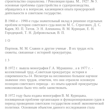
строительство социализма. / Революция права. М., 1927. № 3.
основные проблемы судоустройства и судопроизводства,
обращались и к вопросам, касающимся опыта прокурорской
деятельности в советском государстве.
В 1960-е - 1990-е годы значительный вклад в решение отдельных
проблем истории советского суда внесли М. С. Строгович, Д. С.
Карев, Ю. П. Титов, Э. Н. Алешкина, В. М. Курицын, Е. Н.
Городецкий, Т. Н. Добровольская, В. П.
1 О
Портнов, М. М. Славин и другие ученые . В их трудах есть
сюжеты, связанные с историей прокуратуры.
1 3
В 1972 г. вышла монография Г.А. Мурашина , а в 1977 г. -
коллективный труд «Советская прокуратура: история и
современность»14. Несмотря на несомненно большое научное
значение этих трудов, отметим, что они отразили основную
позицию советского периода - из опыта царской прокуратуры
невозможно было что-либо заимствовать.
В 1972 году была издана монография В. М. Курицына,
посвященная проблеме организации и функционирования судов в
период проведения советским государством новой экономической
политики. Основным объектом данного исследования стала