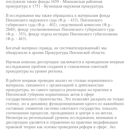
послужили также фонды 1659 - Мокшанская районная
прокуратура и 1751 - Кузнецкая окружная прокуратура.
В исследовании мы также обращались к материалам фонда
Пензенского окружного суда (Ф.р. - 433), Пензенского
губернского суда (Ф.р. - 402), следственной комиссии (Ф.р.-
2840), фонду уполномоченных Пензенского губернского суда
(Ф.р. - 353), фонду отдела юстиции Пензенского губисполкома
(Ф.р. - 463).
Богатый материал (правда, не систематизированный) мы
обнаружили в архиве Прокуратуры Пензенской области.
Научная новизна диссертации заключается в проведенном впервые
исследовании проблем создания и становления советской
прокуратуры на уровне региона.
В работе впервые проведен анализ не столько нормативного
материала, связанного с организацией и деятельностью
прокуратуры, но самого процесса реализации на практике в
Пензенской губернии нормативных актов в сфере
государственного строительства. Это позволяет раскрыть не только
статику, но и динамику функционирования одного из важнейших
составных элементов системы советского государства, показать
соотношение процессов, проходивших в центре и на местах.
Несмотря на региональный уровень исследования, внимание в
диссертации уделяется и отражению на практике модификации
правовой теории как основы проведения реформ в сфере , без