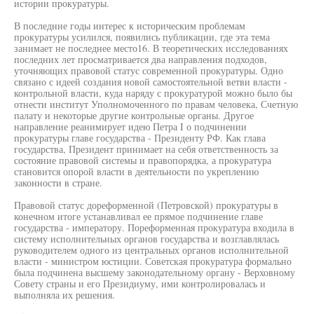
истории прокуратуры.
В последние годы интерес к историческим проблемам
прокуратуры усилился, появились публикации, где эта тема
занимает не последнее место16. В теоретических исследованиях
последних лет просматривается два направления подходов,
уточняющих правовой статус современной прокуратуры. Одно
связано с идеей создания новой самостоятельной ветви власти -
контрольной власти, куда наряду с прокуратурой можно было бы
отнести институт Уполномоченного по правам человека, Счетную
палату и некоторые другие контрольные органы. Другое
направление реанимирует идею Петра I о подчинении
прокуратуры главе государства - Президенту РФ. Как глава
государства, Президент принимает на себя ответственность за
состояние правовой системы и правопорядка, а прокуратура
становится опорой власти в деятельности по укреплению
законности в стране.
Правовой статус дореформенной (Петровской) прокуратуры в
конечном итоге устанавливал ее прямое подчинение главе
государства - императору. Пореформенная прокуратура входила в
систему исполнительных органов государства и возглавлялась
руководителем одного из центральных органов исполнительной
власти - министром юстиции. Советская прокуратура формально
была подчинена высшему законодательному органу - Верховному
Совету страны и его Президиуму, ими контролировалась и
выполняла их решения.