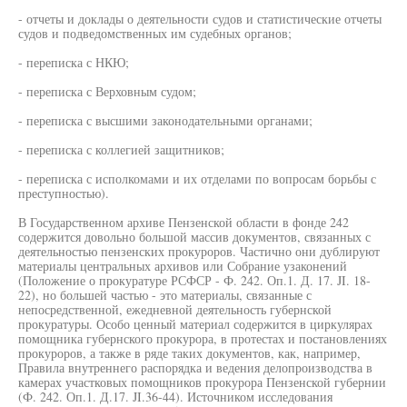
- отчеты и доклады о деятельности судов и статистические отчеты
судов и подведомственных им судебных органов;
- переписка с НКЮ;
- переписка с Верховным судом;
- переписка с высшими законодательными органами;
- переписка с коллегией защитников;
- переписка с исполкомами и их отделами по вопросам борьбы с
преступностью).
В Государственном архиве Пензенской области в фонде 242
содержится довольно большой массив документов, связанных с
деятельностью пензенских прокуроров. Частично они дублируют
материалы центральных архивов или Собрание узаконений
(Положение о прокуратуре РСФСР - Ф. 242. Оп.1. Д. 17. JI. 18-
22), но большей частью - это материалы, связанные с
непосредственной, ежедневной деятельность губернской
прокуратуры. Особо ценный материал содержится в циркулярах
помощника губернского прокурора, в протестах и постановлениях
прокуроров, а также в ряде таких документов, как, например,
Правила внутреннего распорядка и ведения делопроизводства в
камерах участковых помощников прокурора Пензенской губернии
(Ф. 242. Оп.1. Д.17. JI.36-44). Источником исследования