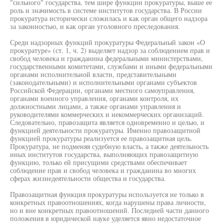
"сильного" государства, тем шире функции прокуратуры, выше ее
роль и значимость в системе институтов государства. В России
прокуратура исторически сложилась и как орган общего надзора
за законностью, и как орган уголовного преследования.
Среди надзорных функций прокуратуры Федеральный закон «О
прокуратуре» (ст. 1, ч. 2) выделяет надзор за соблюдением прав и
свобод человека и гражданина федеральными министерствами,
государственными комитетами, службами и иными федеральными
органами исполнительной власти, представительными
(законодательными) и исполнительными органами субъектов
Российской Федерации, органами местного самоуправления,
органами военного управления, органами контроля, их
должностными лицами, а также органами управления и
руководителями коммерческих и некоммерческих организаций.
Следовательно, правозащита является одновременно и целью, и
функцией деятельности прокуратуры. Именно правозащитной
функцией прокуратуры реализуется ее правозащитная цель.
Прокуратура, не подменяя судебную власть, а также деятельность
иных институтов государства, выполняющих правозащитную
функцию, только ей присущими средствами обеспечивает
соблюдение прав и свобод человека и гражданина во многих
сферах жизнедеятельности общества и государства.
Правозащитная функция прокуратуры используется не только в
конкретных правоотношениях, когда нарушены права личности,
но и вне конкретных правоотношений. Последней части данного
положения в юридической науке уделяется явно недостаточное