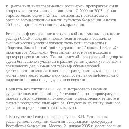
В центре внимания современной российской прокуратуры были
вопросы конституционной законности. С 2000 по 2003 г. было
опротестовано более 14,5 тыс. незаконных правовых актов
органов государственной власти субъектов Федерации и почти
163 тыс. - органов местного самоуправления.
Реальное реформирование прокурорской системы началось после
распада СССР и создания новых политических и социально-
экономических условий жизнедеятельности государства и
общества. Закон Российской Федерации от 17 января 1992 г. «О
прокуратуре Российской Федерации» внес новые подходы в
прокурорскую практику. Так называемый прокурорский надзор за
судом был заменен участием в рассмотрении судами уголовных и
гражданских дел, изменился характер общенадзорной
деятельности: исключался надзор за гражданами, сами проверки
могли иметь место только в случаях поступления информации о
нарушении закона и ряд других нововведений.
Принятие Конституции РФ 1993 г. потребовало внесения
существенных изменений в действующий закон о прокуратуре и,
прежде всего, уточнения полномочий, определяющих ее место в
системе государственных органов. Отсутствие конституционного
решения породило попытки отказаться от
5 Выступление Генерального Прокурора В.И. Устинова на
расширенном заседании коллегии Генеральной прокуратуры
Российской Федерации. Москва, 21 января 2005 г. формирования