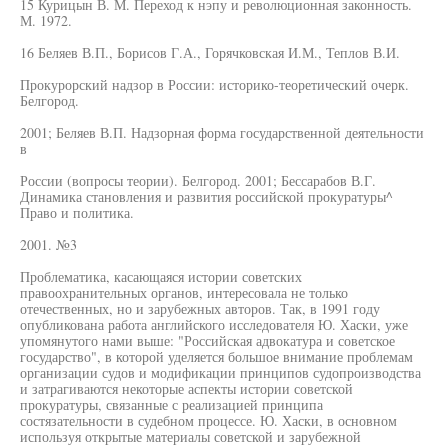
15 Курицын В. М. Переход к нэпу и революционная законность.
М. 1972.
16 Беляев В.П., Борисов Г.А., Горячковская И.М., Теплов В.И.
Прокурорский надзор в России: историко-теоретический очерк.
Белгород.
2001; Беляев В.П. Надзорная форма государственной деятельности
в
России (вопросы теории). Белгород. 2001; Бессарабов В.Г.
Динамика становления и развития российской прокуратуры^
Право и политика.
2001. №3
Проблематика, касающаяся истории советских
правоохранительных органов, интересовала не только
отечественных, но и зарубежных авторов. Так, в 1991 году
опубликована работа английского исследователя Ю. Хаски, уже
упомянутого нами выше: "Российская адвокатура и советское
государство", в которой уделяется большое внимание проблемам
организации судов и модификации принципов судопроизводства
и затрагиваются некоторые аспекты истории советской
прокуратуры, связанные с реализацией принципа
состязательности в судебном процессе. Ю. Хаски, в основном
используя открытые материалы советской и зарубежной