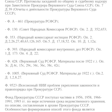
Союза ССР; Протоколы заседаний по общему и судебному надзору
при Заместителе Прокурора Верховного Суда Союза ССР); Оп. 7
Д.39 (Отчеты о деятельности Прокуратуры Верховного Суда
СССР);
- Ф. А - 461 (Прокуратура РСФСР);
- Ф. 130. (Совет Народных Комиссаров РСФСР). Оп. 2. Д. 352,653;
Ф. 353. (Народный комиссариат юстиции РСФСР). Оп. 2.
Д.2,26,27,40,63,126,165. Оп.5. Д. 17,18,52. Оп. 10. Д. 1,12а;
- Ф. 393. (Народный комиссариат внутренних дел РСФСР). Оп.
1.Д. 173. Оп. 4. Д. 22;
- Ф. 428. (Верховный Суд РСФСР. Материалы после 1922 г.). Оп.
Зс. Д.4с, 15с, 29с, 34с, 36с, 38с, 42с;
- Ф. 1005. (Верховный Суд РСФСР. Материалы до 1922 г.). Оп.2.
Д. 1,2,8,27.
Ф. 9523 (Всесоюзный НИИ проблем укрепления законности и
правопорядка при Прокуратуре ССР).
Фонд Прокуратуры СССР поступал частями в 1956, 1958, 1966-
1991, 1993 гг. по мере истечения срока ведомственного хранения,
по описям, составленным в архиве Прокуратуры СССР.
Особенностью формирования описей этого фонда является