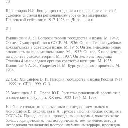
70
Шахназаров И.Я. Концепция создания и становление советской
судебной системы на региональном уровне (на материалах
Пензенской губернии): 1917-1928 гг. Дисс. . к.и.н.
Л 1
Вышинский А. Я. Вопросы теории государства и права. М. 1949;
Он лее. Судоустройство в СССР. М. 1936; Он же. Теория судебных
доказательств в советском праве. М. 1946; Он же. Революционная
законность на современном этапе. М., 1932; Он лее. К положению
на фронте правовой теории. М., 1937; Он же. Речь товарища
Сталина 4 мая и задачи органов советской юстиции. М.,1935;
Вышинский А. Я., Ундревич В. М. Курс уголовного процесса. М.
1934.
22 См.: Хрисанфов В. И. История государства и права России 1917
- 1999 гг. СПб. 1999. С. 3.
23 Звягинцев А.Г., Орлов Ю.Г. Распятые революцией российские
и советские прокуроры. XX век. 1922-1936. М. 1998
Наиболее солидным современным исследованием является
монография В. Кудрявцева и А. Трусова «Политическая юстиция в
СССР»24. Правда, анализ, проведенный авторами, является тоже
больше юридическим, чем историческим, тем не менее, авторы
исследовали технологию построения машины террора, проследив