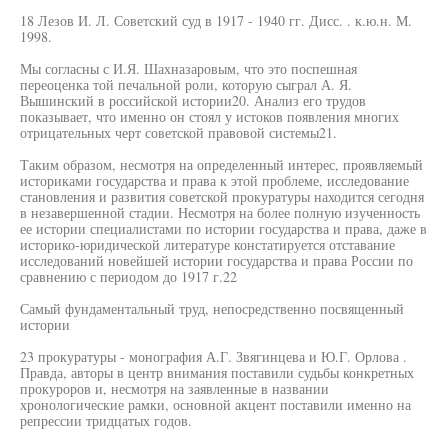
18 Лезов И. Л. Советский суд в 1917 - 1940 гг. Дисс. . к.ю.н. М.
1998.
Мы согласны с И.Я. Шахназаровым, что это поспешная
переоценка той печальной роли, которую сыграл А. Я.
Вышинский в российской истории20. Анализ его трудов
показывает, что именно он стоял у истоков появления многих
отрицательных черт советской правовой системы21.
Таким образом, несмотря на определенный интерес, проявляемый
историками государства и права к этой проблеме, исследование
становления и развития советской прокуратуры находится сегодня
в незавершенной стадии. Несмотря на более полную изученность
ее истории специалистами по истории государства и права, даже в
историко-юридической литературе констатируется отставание
исследований новейшей истории государства и права России по
сравнению с периодом до 1917 г.22
Самый фундаментальный труд, непосредственно посвященный
истории
23 прокуратуры - монография А.Г. Звягинцева и Ю.Г. Орлова .
Правда, авторы в центр внимания поставили судьбы конкретных
прокуроров и, несмотря на заявленные в названии
хронологические рамки, основной акцент поставили именно на
репрессии тридцатых годов.