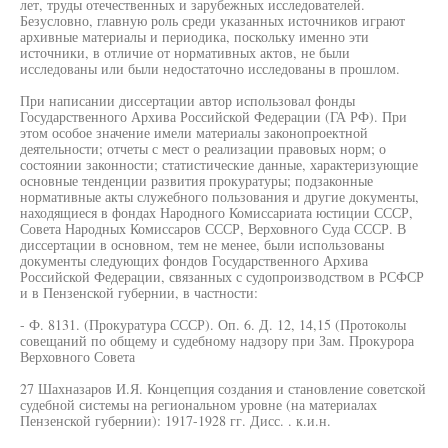
лет, труды отечественных и зарубежных исследователей.
Безусловно, главную роль среди указанных источников играют
архивные материалы и периодика, поскольку именно эти
источники, в отличие от нормативных актов, не были
исследованы или были недостаточно исследованы в прошлом.
При написании диссертации автор использовал фонды
Государственного Архива Российской Федерации (ГА РФ). При
этом особое значение имели материалы законопроектной
деятельности; отчеты с мест о реализации правовых норм; о
состоянии законности; статистические данные, характеризующие
основные тенденции развития прокуратуры; подзаконные
нормативные акты служебного пользования и другие документы,
находящиеся в фондах Народного Комиссариата юстиции СССР,
Совета Народных Комиссаров СССР, Верховного Суда СССР. В
диссертации в основном, тем не менее, были использованы
документы следующих фондов Государственного Архива
Российской Федерации, связанных с судопроизводством в РСФСР
и в Пензенской губернии, в частности:
- Ф. 8131. (Прокуратура СССР). Оп. 6. Д. 12, 14,15 (Протоколы
совещаний по общему и судебному надзору при Зам. Прокурора
Верховного Совета
27 Шахназаров И.Я. Концепция создания и становление советской
судебной системы на региональном уровне (на материалах
Пензенской губернии): 1917-1928 гг. Дисс. . к.и.н.