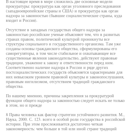
В настоящее время в мире сложились две основные модели
прокуратуры: прокуратура как орган уголовного преследования
(западноевропейские страны и США) и прокуратура как орган
надзора за законностью (бывшие социалистические страны, куда
входит и Россия).
Отсутствие в западных государствах общего надзора за
законностью российские ученые объясняют тем, что в развитых
странах правом, политической культурой проникнуты все
структуры социального и государственного организма. Там уже
созданы основы гражданского общества, сформулированы его
саморегуляторы, в том числе стабильное и охватывающее все
существенные явления законодательство, действуют правовые
традиции, уважение к закону и ответственности перед ним.
Соответственно наличие надзора в России и ряде других
постсоциалистических государств объясняется характерными для
них невысоким уровнем правовой культуры и законопослушания,
правовым нигилизмом, отсутствием традиций гражданского
общества.
По нашему мнению, причины закрепления за прокуратурой
функции общего надзора за законностью следует искать не только
в этом, но и прежде
8 Права человека как фактор стратегии устойчивого развития. М.,
Наука, 2000. С. 123. всего в особой роли государства в российской
истории. При этом прослеживается достаточно четкая
закономерность: чем больше в той или иной стране традиций