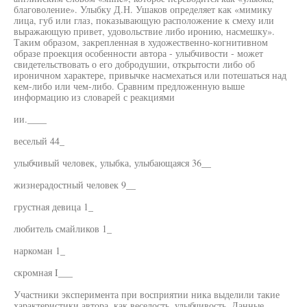
благоволение». Улыбку Д.Н. Ушаков определяет как «мимику
лица, губ или глаз, показывающую расположение к смеху или
выражающую привет, удовольствие либо иронию, насмешку».
Таким образом, закрепленная в художественно-когнитивном
образе проекция особенности автора - улыбчивости - может
свидетельствовать о его добродушии, открытости либо об
ироничном характере, привычке насмехаться или потешаться над
кем-либо или чем-либо. Сравним предложенную выше
информацию из словарей с реакциями
ии.____
веселый 44_
улыбчивый человек, улыбка, улыбающаяся 36__
жизнерадостный человек 9__
грустная девица 1_
любитель смайликов 1_
наркоман 1_
скромная I___
Участники эксперимента при восприятии ника выделили такие
характеристики автора, как веселость, улыбчивость. Данные