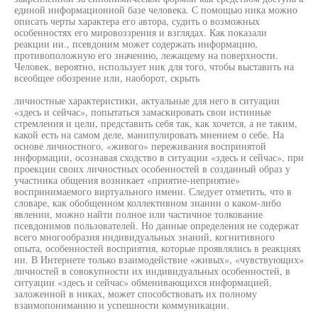
единой информационной базе человека. С помощью ника можно
описать черты характера его автора, судить о возможных
особенностях его мировоззрения и взглядах. Как показали
реакции ии., псевдоним может содержать информацию,
противоположную его значению, лежащему на поверхности.
Человек, вероятно, использует ник для того, чтобы выставить на
всеобщее обозрение или, наоборот, скрыть
личностные характеристики, актуальные для него в ситуации
«здесь и сейчас», попытаться замаскировать свои истинные
стремления и цели, представить себя так, как хочется, а не таким,
какой есть на самом деле, манипулировать мнением о себе. На
основе личностного, «живого» переживания воспринятой
информации, осознавая сходство в ситуации «здесь и сейчас», при
проекции своих личностных особенностей в созданный образ у
участника общения возникает «приятие-неприятие»
воспринимаемого виртуального имени. Следует отметить, что в
словаре, как обобщенном коллективном знании о каком-либо
явлении, можно найти полное или частичное толкование
псевдонимов пользователей. Но данные определения не содержат
всего многообразия индивидуальных знаний, когнитивного
опыта, особенностей восприятия, которые проявлялись в реакциях
ии. В Интернете только взаимодействие «живых», «чувствующих»
личностей в совокупности их индивидуальных особенностей, в
ситуации «здесь и сейчас» обменивающихся информацией,
заложенной в никах, может способствовать их полному
взаимопониманию и успешности коммуникации.