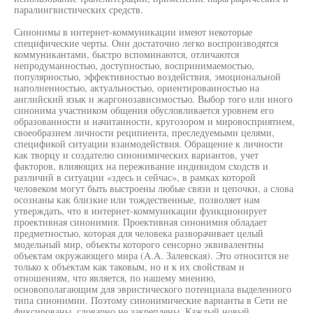
паралингвистических средств.
Синонимы в интернет-коммуникации имеют некоторые
специфические черты. Они достаточно легко воспроизводятся
коммуникантами, быстро вспоминаются, отличаются
непродуманностью, доступностью, воспринимаемостью,
популярностью, эффективностью воздействия, эмоциональной
наполненностью, актуальностью, ориентированностью на
английский язык и жаргонозависимостью. Выбор того или иного
синонима участником общения обусловливается уровнем его
образованности и начитанности, кругозором и мировосприятием,
своеобразием личности реципиента, преследуемыми целями,
спецификой ситуации взаимодействия. Обращение к личности
как творцу и создателю синонимических вариантов, учет
факторов, влияющих на переживание индивидом сходств и
различий в ситуации «здесь и сейчас», в рамках которой
человеком могут быть выстроены любые связи и цепочки, а слова
осознаны как близкие или тождественные, позволяет нам
утверждать, что в интернет-коммуникации функционирует
проективная синонимия. Проективная синонимия обладает
предметностью, которая для человека разворачивает целый
модельный мир, объекты которого сенсорно эквивалентны
объектам окружающего мира (A.A. Залевская). Это относится не
только к объектам как таковым, но и к их свойствам и
отношениям, что является, по нашему мнению,
основополагающим для эвристического потенциала выделенного
типа синонимии. Поэтому синонимические варианты в Сети не
фиксированы, словарно не закреплены. Каждый новый