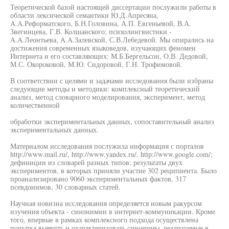
Теоретической базой настоящей диссертации послужили работы в
области лексической семантики Ю.Д.Апресяна,
A.A.Реформатского, Б.Н.Головина, А.П. Евгеньевой, В.А.
Звегинцева, Г.В. Колшанского; психолингвистики -
A.A.Леонтьева, A.A.Залевской, С.В.Лебедевой. Мы опирались на
достижения современных языковедов, изучающих феномен
Интернета и его составляющих: М.Б.Бергельсон, О.В. Дедовой,
М.С. Окороковой, М.Ю. Сидоровой, Г.Н. Трофимовой.
В соответствии с целями и задачами исследования были избраны
следующие методы и методики: комплексный теоретический
анализ, метод словарного моделирования, эксперимент, метод
количественной
обработки экспериментальных данных, сопоставительный анализ
экспериментальных данных.
Материалом исследования послужила информация с порталов
http://www.mail.ru/, http://www.yandex.ru/, http://www.google.com/;
дефиниции из словарей разных типов; результаты двух
экспериментов, в которых приняли участие 302 реципиента. Было
проанализировано 9060 экспериментальных фактов, 317
псевдонимов, 30 словарных статей.
Научная новизна исследования определяется новым ракурсом
изучения объекта - синонимии в интернет-коммуникации. Кроме
того, впервые в рамках комплексного подхода осуществлена
попытка выявить и охарактеризовать синонимы, реализуемые в