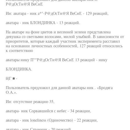
Р@дОсТн@Я ВеСнЕ
Ии: аватара - ник а*°-Р@дОсТн@Я ВеСнЕ - 129 реакций,
аватара - ник БЛОНДИНКА - 13 реакций.
На аватаре на фоне цветов и весенней зелени представлена
девушка со светлыми волосами, милой улыбкой. В зависимости от
приоритетов, которые каждый участник эксперимента расставил
на основании личностных особенностей, 127 реакций относились
к соответствию
аватары нику П'°'Р@дОсТн@Я ВеСнЕ 13 реакций - нику
БЛОНДИНКА.
й|Г ■ -
Пользователь предложил для данной аватары ник . «Бродяга
O.A.».
Ии: отсутствие реакции-35,
аватара- ник Сорвавшийся с небес - 34 реакции,
аватара - ник loneliness (Одиночество) - 22 реакции,
аватара - ник Странник - 20 реакций,