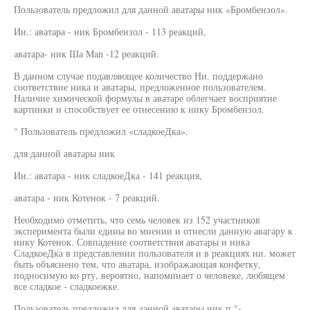
Пользователь предложил для данной аватары ник «Бромбензол».
Ии.: аватара - ник Бромбензол - 113 реакций,
аватара- ник Ша Man -12 реакций.
В данном случае подавляющее количество Ни. поддержано
соответствие ника и аватары, предложенное пользователем.
Наличие химической формулы в аватаре облегчает восприятие
картинки и способствует ее отнесению к нику Бромбензол.
° Пользователь предложил «сладкоеДка».
для данной аватары ник
Ии.: аватара - ник сладкоеДка - 141 реакция,
аватара - ник Котенок - 7 реакций.
Необходимо отметить, что семь человек из 152 участников
эксперимента были едины во мнении и отнесли данную авагару к
нику Котенок. Совпадение соответствия аватары и ника
СладкоеДка в представлении пользователя и в реакциях ии. может
быть объяснено тем, что аватара, изображающая конфетку,
подносимую ко рту, вероятно, напоминает о человеке, любящем
все сладкое - сладкоежке.
Пользователь предложил для данной аватары ник п.°-