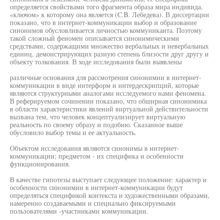
определяется свойствами того фрагмента образа мира индивида,
«ключом» к которому она является (C.B. Лебедева). В диссертации
показано, что в интернет-коммуникации выбор и образование
синонимов обусловливается личностью коммуниканта. Поэтому
такой сложный феномен описывается синонимическими
средствами, содержащими множество вербальных и невербальных
единиц, демонстрирующих разную степень близости друг другу и
объекту толкования. В ходе исследования были выявлены
различные основания для рассмотрения синонимии в интернет-
коммуникации в виде интерформ и интердескрипций, которые
являются структурными аналогами исследуемого нами феномена.
В реферируемом сочинении показано, что обширная синонимика
в области характеристики явлений виртуальной действительности
вызвана тем, что человек концептуализирует виртуальную
реальность по своему образу и подобию. Сказанное выше
обусловило выбор темы и ее актуальность.
Объектом исследования являются синонимы в интернет-
коммуникации; предметом - их специфика и особенности
функционирования.
В качестве гипотезы выступает следующее положение: характер и
особенности синонимии в интернет-коммуникации будут
определяться спецификой контекста и художественными образами,
намеренно создаваемыми и специально фиксируемыми
пользователями -участниками коммуникации.