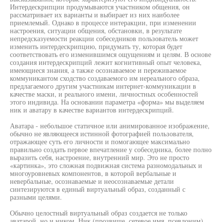
Интердескрипции продумываются участником общения, он
рассматривает их варианты и выбирает из них наиболее
приемлемый. Однако в процессе интеракции, при изменении
настроения, ситуации общения, обстановки, в результате
непредсказуемости реакции собеседников пользователь может
изменить интердескрипцию, придумать ту, которая будет
соответствовать его изменившимся ощущениям и целям. В основе
создания интердескрипций лежит когнитивный опыт человека,
имеющиеся знания, а также осознаваемое и переживаемое
коммуникантом сходство создаваемого им нереального образа,
предлагаемого другим участникам интернет-коммуникации в
качестве маски, и реального имени, личностных особенностей
этого индивида. На основании параметра «форма» мы выделяем
ник и аватару в качестве вариантов интердескрипций.
Аватара - небольшое статичное или анимированное изображение,
обычно не являющееся истинной фотографией пользователя,
отражающее суть его личности и помогающее максимально
правильно создать первое впечатление у собеседника, более полно
выразить себя, настроение, внутренний мир. Это не просто
«картинка», это сложная подвижная система разномодальных и
многоуровневых компонентов, в которой вербальные и
невербальные, осознаваемые и неосознаваемые детали
синтезируются в единый виртуальный образ, созданный с
разными целями.
Обычно целостный виртуальный образ создается не только
аватарой, но и ником. Ник (прозвище, сетевое имя, псевдоним)