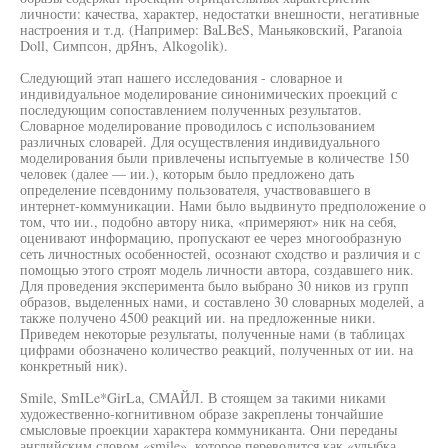
личности: качества, характер, недостатки внешности, негативные
настроения и т.д. (Например: BaLBeS, Маньяковский, Paranoia
Doll, Симпсон, дрЯнъ, Alkogolik).
Следующий этап нашего исследования - словарное и
индивидуальное моделирование синонимических проекций с
последующим сопоставлением полученных результатов.
Словарное моделирование проводилось с использованием
различных словарей. Для осуществления индивидуального
моделирования были привлечены испытуемые в количестве 150
человек (далее — ии.), которым было предложено дать
определение псевдониму пользователя, участвовавшего в
интернет-коммуникации. Нами было выдвинуто предположение о
том, что ии., подобно автору ника, «примеряют» ник на себя,
оценивают информацию, пропускают ее через многообразную
сеть личностных особенностей, осознают сходство и различия и с
помощью этого строят модель личности автора, создавшего ник.
Для проведения эксперимента было выбрано 30 ников из групп
образов, выделенных нами, и составлено 30 словарных моделей, а
также получено 4500 реакций ии. на предложенные ники.
Приведем некоторые результаты, полученные нами (в таблицах
цифрами обозначено количество реакций, полученных от ии. на
конкретный ник).
Smile, SmILe*GirLa, СМАЙЛ. В стоящем за такими никами
художественно-когнитивном образе закреплены тончайшие
смысловые проекции характера коммуниканта. Они переданы
английским словом «smile», которое переводится как «улыбка,