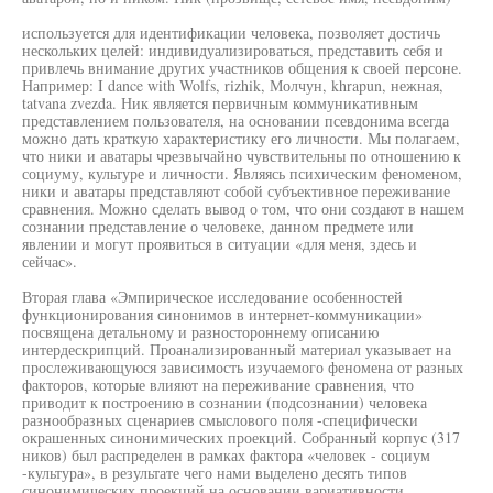
используется для идентификации человека, позволяет достичь
нескольких целей: индивидуализироваться, представить себя и
привлечь внимание других участников общения к своей персоне.
Например: I dance with Wolfs, rizhik, Молчун, khrapun, нежная,
tatvana zvezda. Ник является первичным коммуникативным
представлением пользователя, на основании псевдонима всегда
можно дать краткую характеристику его личности. Мы полагаем,
что ники и аватары чрезвычайно чувствительны по отношению к
социуму, культуре и личности. Являясь психическим феноменом,
ники и аватары представляют собой субъективное переживание
сравнения. Можно сделать вывод о том, что они создают в нашем
сознании представление о человеке, данном предмете или
явлении и могут проявиться в ситуации «для меня, здесь и
сейчас».
Вторая глава «Эмпирическое исследование особенностей
функционирования синонимов в интернет-коммуникации»
посвящена детальному и разностороннему описанию
интердескрипций. Проанализированный материал указывает на
прослеживающуюся зависимость изучаемого феномена от разных
факторов, которые влияют на переживание сравнения, что
приводит к построению в сознании (подсознании) человека
разнообразных сценариев смыслового поля -специфически
окрашенных синонимических проекций. Собранный корпус (317
ников) был распределен в рамках фактора «человек - социум
-культура», в результате чего нами выделено десять типов
синонимических проекций на основании вариативности