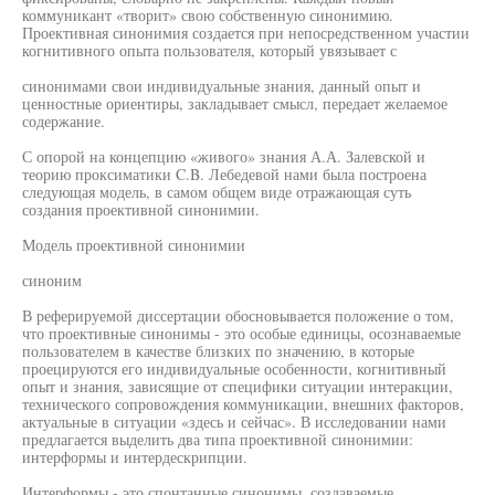
коммуникант «творит» свою собственную синонимию.
Проективная синонимия создается при непосредственном участии
когнитивного опыта пользователя, который увязывает с
синонимами свои индивидуальные знания, данный опыт и
ценностные ориентиры, закладывает смысл, передает желаемое
содержание.
С опорой на концепцию «живого» знания А.А. Залевской и
теорию проксиматики C.B. Лебедевой нами была построена
следующая модель, в самом общем виде отражающая суть
создания проективной синонимии.
Модель проективной синонимии
синоним
В реферируемой диссертации обосновывается положение о том,
что проективные синонимы - это особые единицы, осознаваемые
пользователем в качестве близких по значению, в которые
проецируются его индивидуальные особенности, когнитивный
опыт и знания, зависящие от специфики ситуации интеракции,
технического сопровождения коммуникации, внешних факторов,
актуальные в ситуации «здесь и сейчас». В исследовании нами
предлагается выделить два типа проективной синонимии:
интерформы и интердескрипции.
Интерформы - это спонтанные синонимы, создаваемые