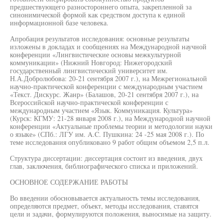
предшествующего разностороннего опыта, закрепленной за
синонимической формой как средством доступа к единой
информационной базе человека.
Апробация результатов исследования: основные результаты
изложены в докладах и сообщениях на Международной научной
конференции «Лингвистические основы межкультурной
коммуникации» (Нижний Новгород: Нижегородский
государственный лингвистический университет им.
Н.А.Добролюбова: 20-21 сентября 2007 г.), на Межрегиональной
научно-практической конференции с международным участием
«Текст. Дискурс. Жанр» (Балашов, 20-21 сентября 2007 г.), на
Всероссийской научно-практической конференции с
международным участием «Язык. Коммуникация. Культура»
(Курск: КГМУ: 21-28 января 2008 г.), на Международной научной
конференции «Актуальные проблемы теории и методологии науки
о языке» (СПб.: ЛГУ им. A.C. Пушкина: 24 -25 мая 2008 г.). По
теме исследования опубликовано 9 работ общим объемом 2,5 п.л.
Структура диссертации: диссертация состоит из введения, двух
глав, заключения, библиографического списка и приложений.
ОСНОВНОЕ СОДЕРЖАНИЕ РАБОТЫ
Во введении обосновывается актуальность темы исследования,
определяются предмет, объект, методы исследования, ставятся
цели и задачи, формулируются положения, выносимые на защиту.