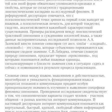
той или иной форме обязательно упоминаются признаки и
свойства, которые не согласуются с традиционными
лингвистическими взглядами на исследуемый феномен. В
реферируемой диссертации отмечается, что с
психолингвистической точки зрения на первый план выходит не
языковая, а психологическая личность, для которой тождество,
сходство, аналогия являются важнейшей характеристикой
существования. Примеры расхождения между лингвистической
трактовкой синонимии и суждениями носителей языка, а также
данные экспериментальных исследований позволили A.A.
Залевской ввести понятие симиляров (от англ. similar - «сходный»,
«похожий») - это слова, которые субъективно переживаются как
имеющие сходное значение. С.В.Лебедева, отмечая сложную
природу синонимии, предлагает термин «проксонимы», под
которыми понимаются любые языковые единицы,
сигнализирующие о близости значения слов в ситуации «здесь и
сейчас» и появившиеся в результате процесса проксимации.
Сложные связи между языком, мышлением и действительностью,
многообразие и уникальность функционирования языка в
процессах познания и коммуникации придают особую
принципиальную значимость изучению и выявлению специфики
феномена синонимии. Проведенное исследование свидетельствует
о том, что синонимические варианты создает человек - участник
общения - в разных контекстах интернет-коммуникации. В
настоящей диссертации интернет-коммуникация понимается как
виртуальный, быстрый, краткий, свободный обмен информацией
между пользователями при помощи букв, символов и