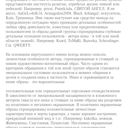
представителях института религии, атрибутах жизни земной или
небесной. Например: priest, PutnikAda, СВЯТОЙ АНГЕЛ, Я не
ангел, AnGeLo4eK14, Armagedon2008, Black Arhangel, искуситель,
Kain, Грешница. Ник также выступает как средство выхода на
определенную ситуацию через проекцию детальных особенностей
любых сфер деятельности, известных или предпочитаемых
пользователем (в образы данной группы спроецированы глубокие
детальные познания пользователя - автора ника - в той или иной
области знаний). Например: Ksard, TeMaRi, Bazooka, Schrodinger
Cat, QWERTY.
На основании виртуального имени всегда можно описать
личностные особенности автора, спроецированные в стоящий за
ником художественно-когнитивный образ. Часто одним из
критериев обращения к той или иной группе образов становится
эмоциональное состояние пользователя в момент общения в
целом и создания ника в частности. Ники и скрывающиеся за
ними образы - это выразительные
(положительные или отрицательные) персонажи-отождествления.
В зависимости от эмоциональной насыщенности и вложенного
автором смысла все ники и стоящие за ними образы мы разделяем
на позитивно и негативно окрашенные. В позитивно окрашенные
образы спроецированы положительные личностные
характеристики и черты характера, а также хорошее настроение,
прекрасный внешний вид и т.п. (Например: kukolka, нежная,
Жемчужина, Счастливая, Пушистая). Негативно окрашенные
образы содержат проекции отрицательных характеристик