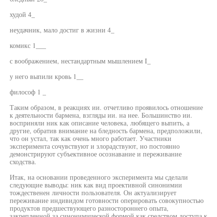
худой 4_
неудачник, мало достиг в жизни 4_
комикс 1___
с воображением, нестандартным мышлением I_
у него выпили кровь 1__
философ 1 _
Таким образом, в реакциях ии. отчетливо проявилось отношение
к деятельности бармена, взгляды ии. на нее. Большинство ии.
восприняли ник как описание человека, любящего выпить, а
другие, обратив внимание на бледность бармена, предположили,
что он устал, так как очень много работает. Участники
эксперимента сочувствуют и злорадствуют, но постоянно
демонстрируют субъективное осознавание и переживание
сходства.
Итак, на основании проведенного эксперимента мы сделали
следующие выводы: ник как вид проективной синонимии
тождественен личности пользователя. Он актуализирует
переживание индивидом готовности оперировать совокупностью
продуктов предшествующего разностороннего опыта,
закрепленной за синонимической формой как средством доступа к