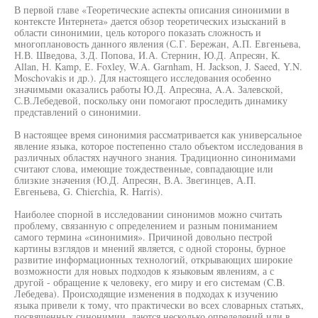
В первой главе «Теоретические аспекты описания синонимии в
контексте Интернета» дается обзор теоретических изысканий в
области синонимии, цель которого показать сложность и
многоплановость данного явления (С.Г. Бережан, А.П. Евгеньева,
Н.В. Шведова, З.Д. Попова, И.А. Стернин, Ю.Д. Апресян, К.
Allan, Н. Kamp, Е. Foxley, W.A. Garnham, Н. Jackson, J. Saeed, Y.N.
Moschovakis и др.). Для настоящего исследования особенно
значимыми оказались работы Ю.Д. Апресяна, A.A. Залевской,
С.В.Лебедевой, поскольку они помогают проследить динамику
представлений о синонимии.
В настоящее время синонимия рассматривается как универсальное
явление языка, которое постепенно стало объектом исследования в
различных областях научного знания. Традиционно синонимами
считают слова, имеющие тождественные, совпадающие или
близкие значения (Ю.Д. Апресян, В.А. Звегинцев, А.П.
Евгеньева, G. Chierchia, R. Harris).
Наиболее спорной в исследовании синонимов можно считать
проблему, связанную с определением и разным пониманием
самого термина «синонимия». Причиной довольно пестрой
картины взглядов и мнений является, с одной стороны, бурное
развитие информационных технологий, открывающих широкие
возможности для новых подходов к языковым явлениям, а с
другой - обращение к человеку, его миру и его системам (C.B.
Лебедева). Происходящие изменения в подходах к изучению
языка привели к тому, что практически во всех словарных статьях,
посвященных синонимии, даются несколько определений или в