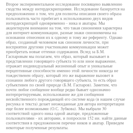
Второе экспериментальное исследование посвящено выявлению
сходства между интердескрипциями. Исследование базируется на
предположении о том, что для полноты описания своего образа
пользователь часто прибегает к использованию двух видов
интердескрипций одновременно - ника и аватары. Мы
акцентируем внимание на том, что такая синонимия характерна
для интернет-коммуникации, разные знаки синонимичны на
основании отнесения их к одному и тому же референту. Однако
образ, созданный человеком как синоним личности, при
восприятии другими участниками коммуникации может
приобретать новые оттенки содержания. Вслед за Б.М.
Гаспаровым мы полагаем, что образ, который вызывает в
представлении говорящего субъекта то или иное выражение,
отражает индивидуальный жизненный опыт и уникальные
перцептивные способности именно этой личности никогда не
тождественен образу, который это же выражение вызовет в
сознании любого другого говорящего субъекта, то есть образ
субъективен по своей природе (Б.М. Гаспаров). Заметим, что
почти любое сообщение вообще редко бывает однозначно
интерпретируемым, использование же для сообщения
несвойственного порождающей его системе кода (в нашем случае
рисунка и текста) делает неожиданные для автора интерпретации
еще более возможными (О.С. Зубкова). Мы выбрали 30
соответствий одного ника одной аватаре, предложенные
пользователями - их авторами, и попросили 152 ии. найти данные
соответствия в предложенном перечне ников и аватар. Приведем
некоторые полученные результаты.