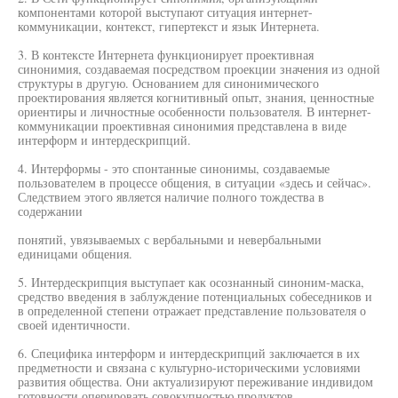
компонентами которой выступают ситуация интернет-
коммуникации, контекст, гипертекст и язык Интернета.
3. В контексте Интернета функционирует проективная
синонимия, создаваемая посредством проекции значения из одной
структуры в другую. Основанием для синонимического
проектирования является когнитивный опыт, знания, ценностные
ориентиры и личностные особенности пользователя. В интернет-
коммуникации проективная синонимия представлена в виде
интерформ и интердескрипций.
4. Интерформы - это спонтанные синонимы, создаваемые
пользователем в процессе общения, в ситуации «здесь и сейчас».
Следствием этого является наличие полного тождества в
содержании
понятий, увязываемых с вербальными и невербальными
единицами общения.
5. Интердескрипция выступает как осознанный синоним-маска,
средство введения в заблуждение потенциальных собеседников и
в определенной степени отражает представление пользователя о
своей идентичности.
6. Специфика интерформ и интердескрипций заключается в их
предметности и связана с культурно-историческими условиями
развития общества. Они актуализируют переживание индивидом
готовности оперировать совокупностью продуктов