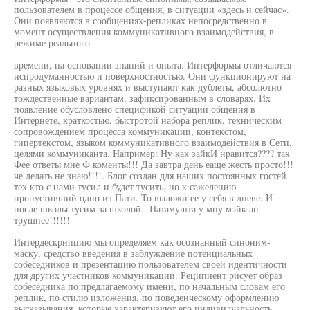
пользователем в процессе общения, в ситуации «здесь и сейчас».
Они появляются в сообщениях-репликах непосредственно в
момент осуществления коммуникативного взаимодействия, в
режиме реального
времени, на основании знаний и опыта. Интерформы отличаются
нспродуманностью и поверхностностью. Они функционируют на
разных языковых уровнях и выступают как дублеты, абсолютно
тождественные вариантам, зафиксированным в словарях. Их
появление обусловлено спецификой ситуации общения в
Интернете, краткостью, быстротой набора реплик, техническим
сопровождением процесса коммуникации, контекстом,
гипертекстом, языком коммуникативного взаимодействия в Сети,
целями коммуниканта. Например: Ну как зайкИ нравится???? так
Фее ответы мне Ф коменты!!! Да завтра день еаще жесть просто!!!
че делать не знаю!!!!. Блог создан для наших постоянных гостей
тех кто с нами тусил и будет тусить, но к сажелению
пропустивший одно из Пати. То выложи ее у себя в дпеве. И
после школы тусим за школой.. Патамушта у мну мэйк ап
трушнее!!!!!!
Интердескрипцию мы определяем как осознанный синоним-
маску, средство введения в заблуждение потенциальных
собеседников и презентацию пользователем своей идентичности
для других участников коммуникации. Реципиент рисует образ
собеседника по предлагаемому имени, по начальным словам его
реплик, по стилю изложения, по поведенческому оформлению
высказывания, которые характеризуют его индивидуальность.