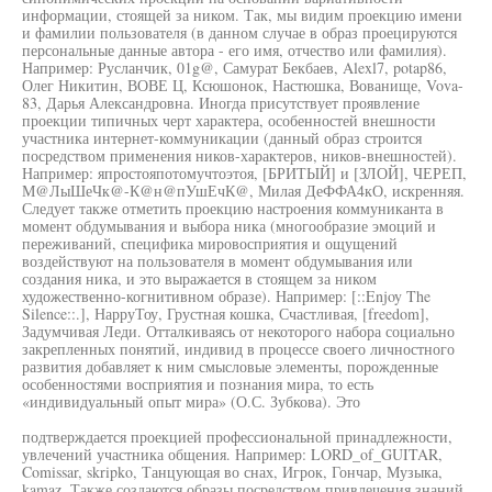
информации, стоящей за ником. Так, мы видим проекцию имени
и фамилии пользователя (в данном случае в образ проецируются
персональные данные автора - его имя, отчество или фамилия).
Например: Русланчик, 01g@, Самурат Бекбаев, Alexl7, potap86,
Олег Никитин, ВОВЕ Ц, Ксюшонок, Настюшка, Вованище, Vova-
83, Дарья Александровна. Иногда присутствует проявление
проекции типичных черт характера, особенностей внешности
участника интернет-коммуникации (данный образ строится
посредством применения ников-характеров, ников-внешностей).
Например: япростояпотомучтоэтоя, [БРИТЫЙ] и [ЗЛОЙ], ЧЕРЕП,
М@ЛыШеЧк@-К@н@пУшЕчК@, Милая ДеФФА4кО, искренняя.
Следует также отметить проекцию настроения коммуниканта в
момент обдумывания и выбора ника (многообразие эмоций и
переживаний, специфика мировосприятия и ощущений
воздействуют на пользователя в момент обдумывания или
создания ника, и это выражается в стоящем за ником
художественно-когнитивном образе). Например: [::Enjoy The
Silence::.], НарруТоу, Грустная кошка, Счастливая, [freedom],
Задумчивая Леди. Отталкиваясь от некоторого набора социально
закрепленных понятий, индивид в процессе своего личностного
развития добавляет к ним смысловые элементы, порожденные
особенностями восприятия и познания мира, то есть
«индивидуальный опыт мира» (О.С. Зубкова). Это
подтверждается проекцией профессиональной принадлежности,
увлечений участника общения. Например: LORD_of_GUITAR,
Comissar, skripko, Танцующая во снах, Игрок, Гончар, Музыка,
kamaz. Также создаются образы посредством привлечения знаний