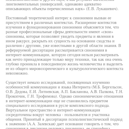
лингвоментальных универсалий, одинаково адекватно
описывающих объекты перечисленных наук» (Е.В. Лукашевич).
Постоянный теоретический интерес к синонимии вызван ее
присутствием в различных контекстах. Расширение контекстов
изучения и функционирования синонимии объясняется тем, что
разные профессиональные сферы деятельности имеют «свои»
синонимы, которые позволяют увидеть предметы и явления в
ином ракурсе, раскрыть их сущность на основании сходства и
различия с другими, уже известными в другой области знания. В
реферируемой диссертации рассматривается синонимия в
интернет-коммуникации, которую сегодня нельзя рассматривать
как нечто принадлежащее только миру техники, так как она очень
глубоко проникла в повседневную жизнь человечества и выделить
ее из общего мировоззренческого и культурологического контекста
невозможно.
Существует немало исследований, посвященных изучению
особенностей коммуникации и языка Интернета (М.Б. Бергельсон,
О.В. Дедова, Е.И. Литневская, А.П. Бакланова, A.B. Палкова, Т.Н.
Прокопчик, Г.Н. Трофимова). Однако синонимические отношения
в интернет-коммуникации еще не становились предметом
специального исследования в русле комплексного подхода.
Виртуальное пространство и интернет-коммуникация
сосредоточены вокруг человека - пользователя и участника
общения. Принятый в диссертации психолингвистический подход
к значению (A.A. Залевская) дает основание говорить о том, что
синонимия в лексиконе человека динамична, ее специфика