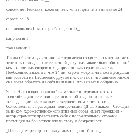
совсем не Несмеяна, кокетничает, хочет привлечь внимание 24
серьезная 18___
не смеющаяся Яна, не улыбающаяся 15_
капризная 1_
трезвенник 1_
Таким образом, участники эксперимента сходятся во мнении, что
этот ник принадлежит серьезной девушке, может быть обиженной
кем-то или находящейся в депрессии, как героиня сказки.
Необходимо заметить, что 24 ии. строят модель личности девушки
как «совсем не Несмеяна»; другие ии. считают, что данным ником
она хочет обратить на себя внимание, призывает к общению.
Saint. Ник создан на английском языке и переводится как
«святой». Данное слово в религиозной традиции означает
«обладающий абсолютным совершенством и чистотой,
божественный, праведный, непорочный» (Д.Н. Ушаков). Стоящий
за ником художественно-когнитивный образ имеет проекции -
автор стремится представить себя с положительной стороны,
претендуя на божественную чистоту и безгрешность.
_Проследим реакции испытуемых на данный ник._