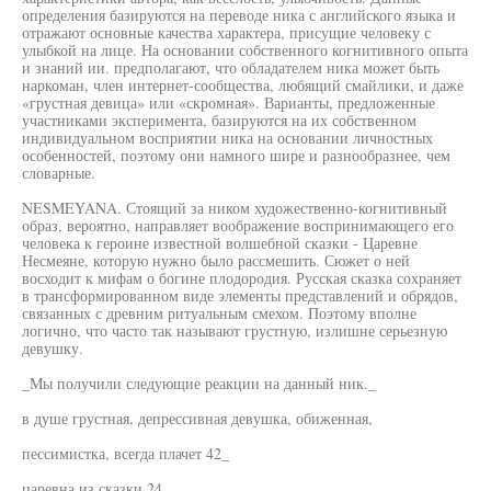
определения базируются на переводе ника с английского языка и
отражают основные качества характера, присущие человеку с
улыбкой на лице. На основании собственного когнитивного опыта
и знаний ии. предполагают, что обладателем ника может быть
наркоман, член интернет-сообщества, любящий смайлики, и даже
«грустная девица» или «скромная». Варианты, предложенные
участниками эксперимента, базируются на их собственном
индивидуальном восприятии ника на основании личностных
особенностей, поэтому они намного шире и разнообразнее, чем
словарные.
NESMEYANA. Стоящий за ником художественно-когнитивный
образ, вероятно, направляет воображение воспринимающего его
человека к героине известной волшебной сказки - Царевне
Несмеяне, которую нужно было рассмешить. Сюжет о ней
восходит к мифам о богине плодородия. Русская сказка сохраняет
в трансформированном виде элементы представлений и обрядов,
связанных с древним ритуальным смехом. Поэтому вполне
логично, что часто так называют грустную, излишне серьезную
девушку.
_Мы получили следующие реакции на данный ник._
в душе грустная, депрессивная девушка, обиженная,
пессимистка, всегда плачет 42_
царевна из сказки 24__