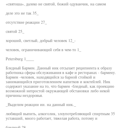
«святоша», далеко не святой, божий одуванчик, на самом
деле это не так 35_
отсутствие реакции 27_
святой 25_
хороший, светлый, добрый человек 12_-
человек, ограничивающий себя в чем-то 1_
Petersburg 1____
Бледный Бармен. Данный ник отсылает реципиента к образу
работника сферы обслуживания в кафе и ресторанах - бармену.
Бармен -человек, находящийся за барной стойкой и
занимающийся приготовлением напитков и коктейлей. Ник
содержит указание на то, что бармен -бледный, как проекцию
возможной непростой окружающей обстановки либо некой
причины нездоровья.
_Выделим реакции ии. на данный ник._
любящий выпить, алкоголик, злоупотребляющий спиртным 35
уставший, много работает, тяжелая работа, потому и
бледный 28_