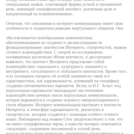
специальных знаков, сочетающий формы устной и письменной
речи, имеющий специфический контекст, различные цели и
направленный на взаимопонимание.
Отметим, что синонимия в интернет-коммуникации имеет свои
особенности и ограничена рамками виртуального общения. Она
обусловливается своеобразными компонентами,
обеспечивающими ее создание и организующими ее
функционирование: контекстом Интернета, гипертекстом, языком
сетевого взаимодействия. С опорой на исследования,
посвященные различным тИпам контекста, в диссертации
выявлено, что контекст Интернета представляет собой
взаимодействие социального, культурного, внешнего и
внутреннего, ситуативного и глобального контекстов. Кроме того,
есть основания говорить об особой значимости такой его
характеристики, как карнавальность, влияющей на специфику
создания синонимических вариантов. Вслед за Н.Г. Асмус под
виртуальным карнавалом (маскарадом) мы понимаем
взаимодействие речевых масок виртуальных коммуникантов,
которое выражается в создании игрового импровизационного
стиля общения. Интернет-коммуникация протекает в контексте
Интернета, в атмосфере карнавальности, реализуясь в
гипертекстах, которые создаются с помощью особого сетевого
языка. Наблюдения над языком Сети свидетельствуют о том, что
он имеет специфические черты, в качестве которых отмечаются
следующие: соединение письменной и устной речи,
использование транслитерации, применение параграфических и