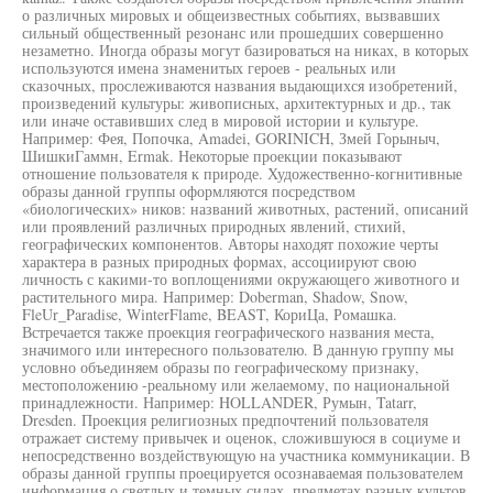
о различных мировых и общеизвестных событиях, вызвавших
сильный общественный резонанс или прошедших совершенно
незаметно. Иногда образы могут базироваться на никах, в которых
используются имена знаменитых героев - реальных или
сказочных, прослеживаются названия выдающихся изобретений,
произведений культуры: живописных, архитектурных и др., так
или иначе оставивших след в мировой истории и культуре.
Например: Фея, Попочка, Amadei, GORINICH, Змей Горыныч,
ШишкиГаммн, Ermak. Некоторые проекции показывают
отношение пользователя к природе. Художественно-когнитивные
образы данной группы оформляются посредством
«биологических» ников: названий животных, растений, описаний
или проявлений различных природных явлений, стихий,
географических компонентов. Авторы находят похожие черты
характера в разных природных формах, ассоциируют свою
личность с какими-то воплощениями окружающего животного и
растительного мира. Например: Doberman, Shadow, Snow,
FleUr_Paradise, WinterFlame, BEAST, КориЦа, Ромашка.
Встречается также проекция географического названия места,
значимого или интересного пользователю. В данную группу мы
условно объединяем образы по географическому признаку,
местоположению -реальному или желаемому, по национальной
принадлежности. Например: HOLLANDER, Румын, Tatarr,
Dresden. Проекция религиозных предпочтений пользователя
отражает систему привычек и оценок, сложившуюся в социуме и
непосредственно воздействующую на участника коммуникации. В
образы данной группы проецируется осознаваемая пользователем
информация о светлых и темных силах, предметах разных культов,