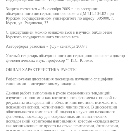
Защита состоится «15» октября 2009 г. на заседании
объединенного диссертационного совета ДМ 212.104.02 при
Курском государственном университете по адресу: 305000, г.
Курск, ул. Радищева, 33.
С диссертацией можно ознакомиться в научной библиотеке
Курского государственного университета.
Автореферат разослан « {Оу> сентября 2009 г.
Ученый секретарь объединенного диссертационного совета доктор
филологических наук, профессор "" И.С. Климас
ОБЩАЯ ХАРАКТЕРИСТИКА РАБОТЫ
Реферируемая диссертация посвящена изучению специфики
синонимии в интернет-коммуникации.
Данная работа выполнена в русле современных тенденций
изучения синонимии как когнитивного феномена с опорой на
результаты исследований в области лингвистики, психологии,
психолингвистики, когнитивной лингвистики. В диссертации
обосновывается комплексный подход к изучению названного
феномена, поскольку для современных лингвистических
исследований характерны направления, которые «складываются
как возникающие не просто на стыке психологии, физиологии,
психолингвистики и других наук, а как результат вычленения