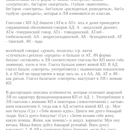
«согреть(ся)», баг1арзи «нагреться», т1убази «выполнять»,
бег1ерзи «заострить», бат1алъзи «расходиться; разводиться», бат1а
гьубузи «разводить», которые в ЛЯ изменяются по классам.
Глаголам с КП АД беккези (АТм и АТл: зесь и далее приводятся
сокращенные обозначения говоров АД: А - анцухский диалект,
АТм -томуринский говор, АТл - тлянадинский, АТлеб -
тлебелaльский, АА - анцросунхадинский, АБ - бухнадинский, AT
- ташский, АЧ - чада-
колобский говоры) «думать, полагать» (ср. ккези
«случаться»),реххези «продеть» и балъази (в AT, АЧ формы
батази) «оставлять» в ЛЯ соответствуют глаголы без КП ккезе (оба
значения), ххезе и тезе. Глагол балъази имеет живой КП. В АД
глагол балази «смотреть» употребляется с окаменелым показателем
б, в АТлеб он представлен в виде лагь-зи, а в АА, АБ, AT и АЧ -
как рагьзи. Глагол балагьизе «смотреть» выступает в ЛЯ с живым
КП.
В диссертации описаны особенности, которые отличают аварский
ЛЯ по характеру функционирования КП от АД: 1. Употребление в
ЛЯ глаголов с живыми КП в некоторых словосочетаниях с застыв»
шим показателем б, тогда как в АД остается живой КП. ср.: Мун
ине бегьула (Сул.) «Тебе можно идти»; Цинги яче дуего бокьарай
лъади. Бук!а дуего бокъухъе! (Сул.) «Затем возьми себе жену,
какую хочешь. Живи, как хочешь!» и анцух. варианты: Мун ону
вегьна; Махъа йачун дуйгу йакьарай руччабай. Воун дупгу
вакьухъи!; 2. В ЛЯ в сочетании бичас биччани «если бог даст»