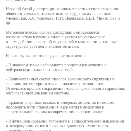
Научной базой диссертации явились теоретические положения
общего и кавказского языкознания, труды таких известных
ученых, как А.С. Чикобава, И.И. Церцвадзе, Ш.И. Микаилова и
др.
Методологическая основа диссертации определяется
возможностью изучения языка с учетом межъязыкового
взаимодействия, сложной внутренней взаимосвязи различных
структурных уровней и элементов языка.
На защиту выносятся следующие положения:
- В аварском языке наблюдаются процессы разрушения и
нейтрализации классных показателей.
- Количественный состав глаголов архаического спряжения в
аварском литетатурном языке и диалектах не одинаков.
Отмечается процесс сокращения глаголов архаического спряжения,
обусловленный давлением системы.
- Сравнение данных южных и северных диалектов позволяет
проследить пути становления и развития императива и
запретительной формы в современном аварском языке.
- В функционировании условного и вопросительного наклонений
в литературном языке и в южных диалектах имеют место
специфические признаки.