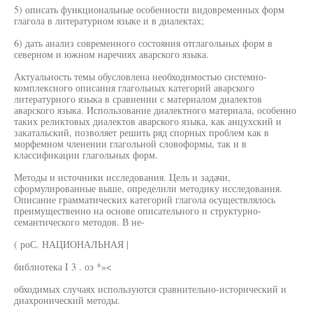
5) описать функциональные особенности видовременных форм
глагола в литературном языке и в диалектах;
6) дать анализ современного состояния отглагольных форм в
северном и южном наречиях аварского языка.
Актуальность темы обусловлена необходимостью системно-
комплексного описания глагольных категорий аварского
литературного языка в сравнении с материалом диалектов
аварского языка. Использование диалектного материала, особенно
таких реликтовых диалектов аварского языка, как анцухский и
закатальский, позволяет решить ряд спорных проблем как в
морфемном членении глагольной словоформы, так и в
классификации глагольных форм.
Методы и источники исследования. Цель и задачи,
сформулированные выше, определили методику исследования.
Описание грамматических категорий глагола осуществлялось
преимущественно на основе описательного и структурно-
семантического методов. В не-
( роС. НАЦИОНАЛЬНАЯ |
библиотека I 3 . оэ *»<
обходимых случаях используются сравнительно-исторический и
диахронический методы.