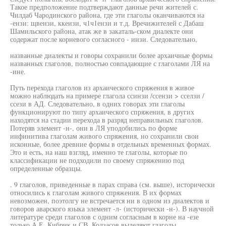
Такое предположение подтверждают данные речи жителей с.
Чилдаб Чародинского района, где эти глаголы оканчиваются на
-ензи: щвензи, ккеизи, ч1ч1ензи и т.д. Вречижителей с Дaбаш
Шамильского района, атак же в закаталь-ском диалекте они
содержат после корневого согласного - инзи. Следовательно,
названные диалекты и говоры сохранили более архаичные формы
названных глаголов, полностью совпадающие с глаголами ЛЯ на
-ине.
Путь перехода глаголов из архаического спряжения в живое
можно наблюдать на примере глагола ссинзи /ссензи > сселзи /
ссези в АД. Следовательно, в одних говорах эти глаголы
функционируют по типу архаического спряжения, в других
находятся на стадии перехода в разряд неправильных глаголов.
Потеряв элемент -н-, они в ЛЯ уподобились по форме
инфинитива глаголам живого спряжения, но сохранили свои
исконные, более древние формы в отдельных временных формах.
Это и есть, на наш взгляд, именно те глаголы, которые по
классификации не подходили по своему спряжению под
определенные образцы.
. 9 глаголов, приведенные в парах справа (см. выше), исторически
относились к глаголам живого спряжения. В их формах
невозможен, поэтолгу не встречается ни в одном из диалектов и
говоров аварского языка элемент -л- (исторически -н-). В научной
литературе среди глаголов с одним согласным в корне на -езе
только А.Е. Кибрик и СВ. Кодзасов выделяют глаголы