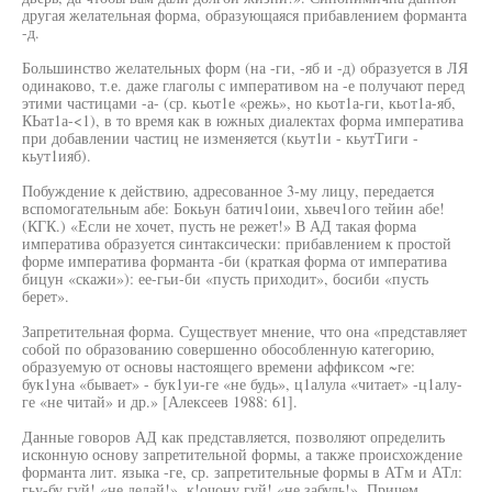
другая желательная форма, образующаяся прибавлением форманта
-д.
Большинство желательных форм (на -ги, -яб и -д) образуется в ЛЯ
одинаково, т.е. даже глаголы с императивом на -е получают перед
этими частицами -а- (ср. кьот1е «режь», но кьот1а-ги, кьот1а-яб,
КЬат1а-<1), в то время как в южных диалектах форма императива
при добавлении частиц не изменяется (кьут1и - кьутТиги -
кьут1ияб).
Побуждение к действию, адресованное 3-му лицу, передается
вспомогательным абе: Бокьун батич1оии, хьвеч1ого тейин абе!
(КГК.) «Если не хочет, пусть не режет!» В АД такая форма
императива образуется синтаксически: прибавлением к простой
форме императива форманта -би (краткая форма от императива
бицун «скажи»): ее-гьи-би «пусть приходит», босиби «пусть
берет».
Запретительная форма. Существует мнение, что она «представляет
собой по образованию совершенно обособленную категорию,
образуемую от основы настоящего времени аффиксом ~ге:
бук1уна «бывает» - бук1уи-ге «не будь», ц1алула «читает» -ц1алу-
ге «не читай» и др.» [Алексеев 1988: 61].
Данные говоров АД как представляется, позволяют определить
исконную основу запретительной формы, а также происхождение
форманта лит. языка -ге, ср. запретительные формы в АТм и АТл:
гьу-бу гуй! «не делай!», к!очону гуй! «не забудь!». Причем,