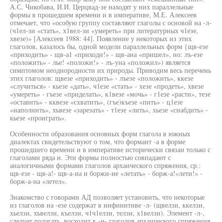
А.С. Чикобава, И.И. Церцвад-зе находят у них параллельные
формы в прошедшем времени и в императиве, М.Е. Алексеев
отмечает, что «особую группу составляют глаголы с основой на -л-
(ч1ел-зи «стать», х1вел-зи «умереть» при литературных ч1езе,
хвезе)» [Алексеев 1988: 44]. Появление у некоторых из этих
глаголов, казалось бы, одной модели параллельных форм {щв-езе
«приходить» - щв-а1 «приходи!» - щв-ана «пришел», но: лъ-езе
«положить» - лье! «положи!» - лъ-уна «положил») является
симптомом неоднородности их природы. Приводим весь перечень
этих глаголов: щвезе «приходить» - лъезе «положить», ккезе
«случиться» - кьезе «дать», ч1езе «стать» - хезе «продеть», хвезе
«умереть» - гъезе «приделать», к1везе «мочь» - г1езе «расти», тезе
«оставить» - кквезе «схватить», (гъе)къезе «пить» - ц1езе
«наполнить», хъвезе «зарезать» - т1езе «лить», хьезе «снабдить» -
кьезе «проиграть».
Особенности образования основных форм глагола в южных
диалектах свидетельствуют о том, что формант -а в форме
прошедшего времени и в императиве исторически связан только с
глаголами ряда н. Эти формы полностью совпадают с
аналогичными формами глаголов архаического спряжения, ср.:
щв-езе - щв-а!- щв-а-иа и боржи-ие «летать» - борж-а!«лети!» -
борж-а-на «летел».
Знакомство с говорами АД позволяет установить, что некоторые
из глаголов на -езе содержат в инфинитиве -л- (щвелзи, ккелзи,
хьелзи, хъвелзи, къелзи, ч1ч1елзи, телзи, х1велзи). Элемент -л-,
следует полагать, восходит к -н- глаголов архаического спряжения.