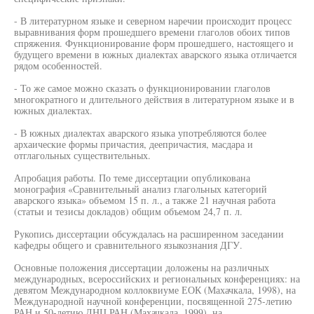
- В литературном языке и северном наречии происходит процесс
выравнивания форм прошедшего времени глаголов обоих типов
спряжения. Функционирование форм прошедшего, настоящего и
будущего времени в южных диалектах аварского языка отличается
рядом особенностей.
- То же самое можно сказать о функционировании глаголов
многократного и длительного действия в литературном языке и в
южных диалектах.
- В южных диалектах аварского языка употребляются более
архаические формы причастия, деепричастия, масдара и
отглагольных существительных.
Апробация работы. По теме диссертации опубликована
монография «Сравнительный анализ глагольных категорий
аварского языка» объемом 15 п. л., а также 21 научная работа
(статьи и тезисы докладов) общим объемом 24,7 п. л.
Рукопись диссертации обсуждалась на расширенном заседании
кафедры общего и сравнительного языкознания ДГУ.
Основные положения диссертации доложены на различных
международных, всероссийских и региональных конференциях: на
девятом Международном коллоквиуме ЕОК (Махачкала, 1998), на
Международной научной конференции, посвященной 275-летию
РАН и 50-летию ДНЦ РАН (Махачкала, 1999), на