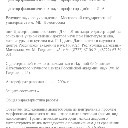
- доктор филологических наук, профессор Дибиров И. А.
Ведущее научное учреждение - Московский государственный
университет им. МВ. Ломоносова
нии Диссертационного совета Д 0 '. 01 по защите диссертаций на
соискание ученой степени доктора наук при Институте языка,
литературы и искусства им. Г. Цадасы Дагестанского научного
центра Российской академии наук (367025, Республика Дагестан,-
Махачкала, ул. М. Гаджиева, 45; т./ф. (8722) 67 06 21, (8722) 67 59
03)
С диссертацией можно ознакомиться в Научной библиотеке
Дагестанского научного центра Российской академии наук (ул. М.
Гаджиева, 45)
Автореферат разослан ...........2004 г.
Защита состоится «
Общая характеристика работы
Объектом исследования является одна из центральных проблем
морфологии аварского языка - глагольные категории (время, вид,
наклонение). Грамматические категории глагола аварского
литературного языка исследуются с привлечением для сравнении
материала говоров южного и северного наречий. Особое