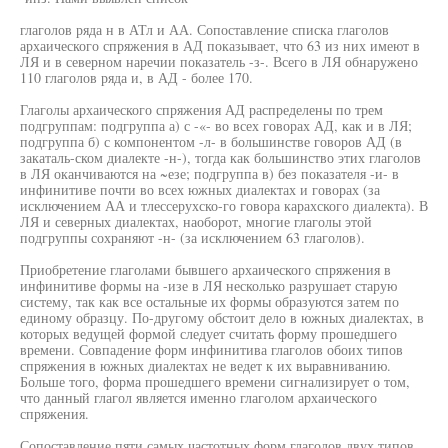
глаголов ряда н в АТл и АА. Сопоставление списка глаголов
архаического спряжения в АД показывает, что 63 из них имеют в
ЛЯ и в северном наречии показатель -з-. Всего в ЛЯ обнаружено
110 глаголов ряда и, в АД - более 170.
Глаголы архаического спряжения АД распределены по трем
подгруппам: подгруппа а) с -«- во всех говорах АД, как и в ЛЯ;
подгруппа б) с компонентом -л- в большинстве говоров АД (в
закаталь-ском диалекте -н-), тогда как большинство этих глаголов
в ЛЯ оканчиваются на ~езе; подгруппа в) без показателя -и- в
инфинитиве почти во всех южных диалектах и говорах (за
исключением АА и тлессерухско-го говора карахского диалекта). В
ЛЯ и северных диалектах, наоборот, многие глаголы этой
подгруппы сохраняют -н- (за исключением 63 глаголов).
Приобретение глаголами бывшего архаического спряжения в
инфинитиве формы на -изе в ЛЯ несколько разрушает старую
систему, так как все остальные их формы образуются затем по
единому образцу. По-другому обстоит дело в южных диалектах, в
которых ведущей формой следует считать форму прошедшего
времени. Совпадение форм инфинитива глаголов обоих типов
спряжения в южных диалектах не ведет к их выравниванию.
Больше того, форма прошедшего времени сигнализирует о том,
что данный глагол является именно глаголом архаического
спряжения.
Сопоставление пяти самых частотных форм глаголов двух типов