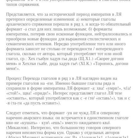
типов спряжения.
Представляется, что за исторический период императив в ЛЯ
претерпел определенные изменения: а) некоторые глаголы
архаического спряжения перешли в ряд з, и когда-то обязательный
формант -а стал для них лишь возможным; б) форманты
императива, потеряв свои исконные функции, нейтрализовались и
приобрели новые функции для выражения стилистических и
семантических оттенков. Нередко употребление того или иного
форманта зависит не столько от переходности / непереходного
глагола, сколько от автора, который употребляет тот или иной
глагол, ср.: Хех гъабун хадув гьа дида (Щ.Х1.) «Скорее догони
меня» и Хехлъи гьабе, дида хадув гье\ (XI.К.) «Торопись, догони
меня!».
Процесс Перехода глаголов в ряд з в ЛЯ наглядно виден на
примере глаголов на -езе. Именно бывшие глаголы ряда н
сохранили в форме императива ЛЯ формант -а: хва! «умри!», ч1а!
«стой!», щва! «приди!». Интерес представляет глагол ЛЯ тезе
«оставить», который употребляется как с -е (те/ «оставь!»), так и с
-я (та-ги «да пусть оставит»).
Следует отметить, что формант -ун не чужд ЛЯ и северному
наречию аварского языка: он встречается в единственном глаголе
кви-не «кушать» - кун\ «ешь!» вместо ожидаемого ква\
(Микаилов). Интересно, что большинству говоров северного
наречия неизвестна форма кун. Однако у отдельных авторов
(Абасил Магомед) встречается -ун: Ва, г1одонак1к1, г1одонак1к1,