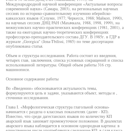
Международродной научной конференции «Актуальные вопросы
современной науки» (Самара, 2003), на региональных научных
сессиях по историко-сравнительному изучению иберийско-
кавказских языков (Сухуми, 1977; Черкесск, 1988; Майкоп, 1990),
на научных сессиях ДНЦ РАН (Махачкала, 1988, 1998, 1999), на
межвузовских научно-практических конференциях (1981, 2001), а
также на ежегодных научно-теоретических конференциях
профессорско-преподавтельского состава ДГУ. В 1985г. в ГДР в
журнале „Georgica" (Jena-Tbilissi, 1985) по теме диссертации
опубликована статья.
Объем и структура исследования. Работа состоит из введения,
четырех глав, заключения, списка условных сокращений и списка
использованной литературы. Общий объем работы 316 стр.
машинописи.
Основное содержание работы
Во «Введении» обосновывается актуальность темы,
формулируются цель и задачи, указываются объект, методы и ,
сточники исследования.
Глава I. «Морфологическая структура глагольной основы»
начинается с раздела о классных показателях (далее - КП).
Известно, что среди дагестанских языков по количеству КП
аварский язык занимает промежуточное положение. В диалектах
аварского языка наблюдается в основном однородная картина: в
единственном числе употребляются следующие КП: в (для класса