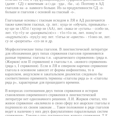
(далее - СД) с конечным -а-(~да- -уда-, -ба-, -а). Поэтому в АД
глаголов на -а- намного больше. Из-за продуктивности СД -о-
больше и глаголов с основой на гласный -о-.
Глагольные основы с гласным исходом в ЛЯ и АД различаются
также качеством гласных, ср. лит.: куца-зе «обучать; привыкать» -
ку-ци-зи (АТл) / кусир-зи (АА), лит. свака-зе «устать» - ссобо-зи,
лит. т1у-т1у-зе «разорвать(ся)>> - т1о-т1о-зи, лит. понц!о-зе
«надувать(ся)» -пуц1у-зиу лит. т1егьа-зе «цвести» - т1оио-зи, лит.
су-зе «разрезать» -ссо-зи и др.
Морфологические типы глаголов. В лингвистической литературе
для обозначения двух типах спряжения глаголов применяются
разные термины: глаголы т.н. «архаического спряжения» (ряда н.
(Жирков) или II спряжения) и глаголы т.н. «живого спряжения»
(ряда з, I спряжения). Если в ЛЯ и северном наречии спряжение
глагола в основном зависит от формы инфинитива, то в
карахском, анцухском и закатальском диалектах следовало бы
соответственно применить термины «глаголы ряда а» и «глаголы
ряда р», характерные для прошедшего времени.
В вопросах соотношения двух типов спряжения и история
становления современного спряжения в лингвистической
литературе нет однозначного решения. Л.И. Жирков считал, что
живое спряжение «включило в свою сферу все аварские глаголы и
подчинило их своим законам ... Такое положение в ряде глаголов
ведет к наличию у них двух факультативно параллельных систем
спряжения». Говоря о про-дуктивностии живого спряжения, Т.Е.