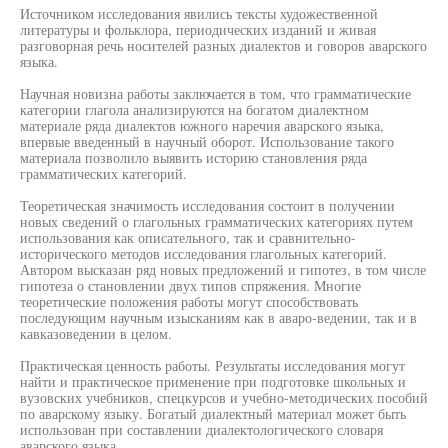
Источником исследования явились тексты художественной
литературы и фольклора, периодических изданий и живая
разговорная речь носителей разных диалектов и говоров аварского
языка.
Научная новизна работы заключается в том, что грамматические
категории глагола анализируются на богатом диалектном
материале ряда диалектов южного наречия аварского языка,
впервые введенный в научный оборот. Использование такого
материала позволило выявить историю становления ряда
грамматических категорий.
Теоретическая значимость исследования состоит в получении
новых сведений о глагольных грамматических категориях путем
использования как описательного, так и сравнительно-
исторического методов исследования глагольных категорий.
Автором высказан ряд новых предложений и гипотез, в том числе
гипотеза о становлении двух типов спряжения. Многие
теоретические положения работы могут способствовать
последующим научным изысканиям как в аваро-ведении, так и в
кавказоведении в целом.
Практическая ценность работы. Результаты исследования могут
найти и практическое применение при подготовке школьных и
вузовских учебников, спецкурсов и учебно-методических пособий
по аварскому языку. Богатый диалектный материал может быть
использован при составлении диалектологического словаря
аварского языка.