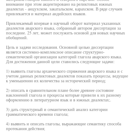
внимание при этом акцентировано на реликтовых южных
диалектах - анцухском, закатальском, карахском. В ряде случаев
привлекается и материал андийских языков.
Привлекаемый впервые в научный оборот материал указанных
диалектов аварского языка, собранный автором диссертации за
последние. 25 лет, может послужить основой для новых научных
обобщений.
Цель и задачи исследования. Основной целью диссертации
является системно-комплексное описание структурно-
семантической организации категорий глагола аварского языка.
Для достижения данной цели ставились следующие задачи:
1) выявить глаголы архаического спряжения аварского языка и с
учетом данных реликтовых диалектов показать процессы, ведущие
к уменьшению их количества за исторический период;
2) описать в сравнительном плане более древнее состояние
наклонений глагола и процессы которые привели к их разному
оформлению в литературном язык и в южных диалектах;.
3) дать структурный и семантический анализ категории
грамматического времени глагола;
4) выявить и описать глаголы, выражающие семантику способа
протекания действия;