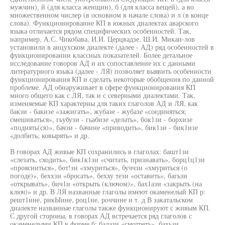
мужчин), й (для класса женщин), б (для класса вещей), а во
множественном числер (в основном в начале слова) и л (в конце
слова). Функционирование КП в южных диалектах аварского
языка отличается рядом специфических особенностей. Так,
например, А.С. Чикобава, И.И. Церцвадзе, Ш.И. Микаи-лов
установили в анцухском диалекте (далее - АД) ряд особенностей в
функционировании классных показателей. Более детальное
исследование говоров АД и их сопоставление их с данными
литературного языка (далее - ЛЯ) позволяет выявить особенности
функционирования КП и сделать некоторые обобщения по данной
проблеме. АД обнаруживает в сфере функционирования КП
много общего как с ЛЯ, так и с северными диалектами. Так,
изменяемые КП характерны для таких глаголов АД и ЛЯ, как
бакзи - бакизе «зажигать», жубазе - жубазе «соединяться;
смешиваться», гьубузи - гьабизе «делать», бок1зи - борхизе
«поднять(ся)», бачзи - бачине «приводить», бик1зи - бик1изе
«долбить; ковырять» и др.
В говорах АД живые КП сохранились в глаголах: башт1зи
«слезать, сходить», бик1к1зи «считать, признавать», борц1ц1зи
«проясниться», бот!зи «хмуриться», буччзи «хмуриться (о
погоде)», беххзи «бросать», бехху тези «оставить», багьзи
«открывать», бич1и «открыть (ключом)», бах1ази «закрыть (на
ключ)» и др. В ЛЯ названные глаголы имеют окаменелый КП р:
решт1ине, рикЫине, роц1ие, роччине и т. д В закатальском
диалекте названные глаголы также функционируют с живым КП.
С другой стороны, в говорах АД встречается ряд глаголов с
окаменелыми КП в форме б: балази «смотреть», бахьзи