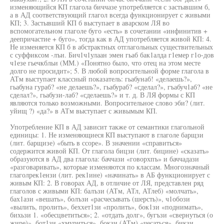
изменяющийся КП глагола биччазе употребляется с застывшим б,
а в АД соответствующий глагол всегда функционирует с живыми
КП; 3. Застывший КП б выступает в аварском ЛЯ во
вспомогательном глаголе буго «есть» в сочетании «инфинитив +
деепричастие + буго», тогда как в АД употребляется живой КП: 4.
Не изменяется КП б в абстрактных отглагольных существительных
с суффиксом -лъи. Бич1ч1улаан эмен гьаб бак1алда г1емер г1о-дов
ч1езе гьечкбльи (ММ.) «Понятно было, что отец на этом месте
долго не просидит»; 5. В любой вопросительной форме глагола в
АТм выступает классный показатель: гьабунаб! «делаешь?»,
гьабуна гураб? «не делаешь?», гьабураб? «сделал?», гъабуч1аб? «не
сделал?», гьабузи-лаб? «сделаешь?» и т. д. В ЛЯ формы с КП
являются только возможными. Вопросительное слово эби? (лит.
уйищ ?) «да?» в АТм выступает с живымым КП.
Употребление КП в АД зависит также от семантики глагольной
единицы: 1. Не изменяющиеся КП выступают в глаголе барщзи
(лит. барщизе) «быть в ссоре». В значении «справиться»
содержится живой КП. От глагола бицзи (лит. бицине) «сказать»
образуются в АД два глагола: баччази «говорхпъ» и баччадази
«разговаривать», которые изменяются по классам. Многозначный
глаголрек1ензи (лит. рек1ине) «начинать» в АБ функционирует с
живым КП: 2. В говорах АД, в отличие от ЛЯ, представлен ряд
глаголов с живыми КП: балъзи (АТм, АТл, АТлеб) «молчать»,
бах1ази «вешать», болъзи «расчесывать (шерсть)», ч1обози
«вылить, пролить», беххет1зи «пролить», бок1зи «поднимать»,
бихьзи 1. «обесцветиться»; 2. «отдать долг», бугъзи «свернуться (о
жире)», бот1зи «хмуриться», бокзи (АТм) «чесаться», бикзи