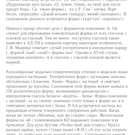
/Дуррукьалде щун балагь «О, туман, туман, на твой дом пусть
придет беда». Ср. также формы с -ун у Р. Гам-' затова: Воре
босун, сверизабун «Давай возьми (пандур), меняй (мелодию)». В
салатавском диалекте встречается форма г1едег1ун! «торопись!».
Намного проще обстоит дело с формантом повеления -й. Он
служит для образования повелительной формы от всех глаголов с
основой на гласный. Тем не менее, эта группа глаголов также
выявляет в АД ЛЯ и северном наречии некоторые особенности.
Г.И. Мадиева отмечает случай употребления в императиве наряду
с. формой лъай\ «знай!» формы лъа!. Однако в АТлеб случаи
опущения конечного -й в глаголах с гласной основой является
нормой. .
Разнообразные модально-семантические оттенки в аварском языке
передаются частицами. Употребление форм с частицами описано
обстоятельно (Алексеев, Атаев). Форма с частицей -я смягчает
приказание до просьбы. Синонимом этой формы можно назвать в
ЛЯ аналитическую форму, включающую деепричастие с
императивом глагола бихъизе «видеть» - бихъе. Форма повеления
с частицей -ха по своему значению стоит ближе к форме на -я и
сочетанию деепричастия с бихъе. В АА встречается частица же,
придающая оттенок ускоренного совершения действия: Васав,
вегьи же лълъах «Мальчик, иди же (скорее) сюда». Желательные
формы на -яб с изменяющимся КП выражают пожелание или
проклятье: Дур рукъ бух!аяв «Чтобы твой дом сгорел»; Нуц1а
рагьани щибан, иулсее г1умру кьеял\ (Ф.П.) «А что, если открыть
дверь, да чтобы вам дали долгой жизни!». Синонимична данной