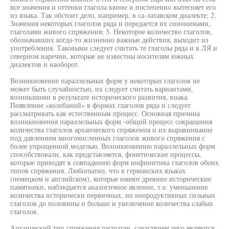
все значения и оттенки глагола квине и постепенно вытесняет его
из языка. Так обстоит дело, например, в са-латавском диалекте; 2.
Значения некоторых глаголов ряда и передается их синонимами,
глаголами живого спряжения; 3. Некоторое количество глаголов,
обозначавших когда-то жизненно важные действия, выходит из
употребления. Таковыми следует считать те глаголы ряда и в ЛЯ и
северном наречии, которые не известны носителям южных
диалектов и наоборот.
Возникновение параллельных форм у некоторых глаголов не
может быть случайностью, их следует считать вариантами,
возникшими в результате исторического развития, языка.
Появление «колебаний» в формах глаголов ряда и следует
рассматривать как естественным процесс. Основная причина
возникновения параллельных форм -общий процесс сокращения
количества глаголов архаического спряжения и их выравнивание
под давлением многочисленных глаголов живого спряжения с
более упрощенной моделью. Возникновению параллельных форм
способствовали, как представляется, фонетические процессы,
которые приводят к совпадению форм инфинитива глаголов обоих
типов спряжения. Любопытно, что в германских языках
(немецком и английском), которые имеют древние исторические
памятники, наблюдается аналогичное явление, т.е. уменьшение
количества исторически первичных, но непродуктивных сильных
глаголов до половины и больше и увеличение количества слабых
глаголов.
Архаический тип спряжения расшатан, следствием чего являются