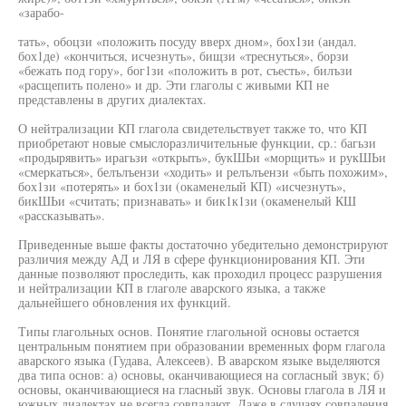
«зарабо-
тать», обоцзи «положить посуду вверх дном», бох1зи (андал.
бох1де) «кончиться, исчезнуть», бищзи «треснуться», борзи
«бежать под гору», бог1зи «положить в рот, съесть», билъзи
«расщепить полено» и др. Эти глаголы с живыми КП не
представлены в других диалектах.
О нейтрализации КП глагола свидетельствует также то, что КП
приобретают новые смыслоразличительные функции, ср.: багьзи
«продырявить» ирагьзи «открыть», букШЬи «морщить» и рукШЬи
«смеркаться», белълъензи «ходить» и релълъензи «быть похожим»,
бох1зи «потерять» и бох1зи (окаменелый КП) «исчезнуть»,
бикШЬи «считать; признавать» и бик1к1зи (окаменелый КШ
«рассказывать».
Приведенные выше факты достаточно убедительно демонстрируют
различия между АД и ЛЯ в сфере функционирования КП. Эти
данные позволяют проследить, как проходил процесс разрушения
и нейтрализации КП в глаголе аварского языка, а также
дальнейшего обновления их функций.
Типы глагольных основ. Понятие глагольной основы остается
центральным понятием при образовании временных форм глагола
аварского языка (Гудава, Алексеев). В аварском языке выделяются
два типа основ: а) основы, оканчивающиеся на согласный звук; б)
основы, оканчивающиеся на гласный звук. Основы глагола в ЛЯ и
южных диалектах не всегда совпадают. Даже в случаях совпадения