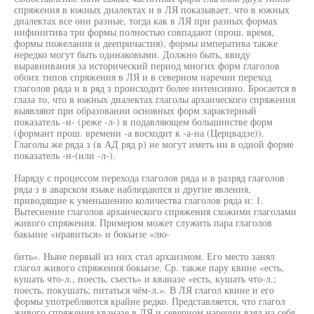
спряжения в южных диалектах и в ЛЯ показывает, что в южных
диалектах все они разные, тогда как в ЛЯ при разных формах
инфинитива три формы полностью совпадают (прош. время,
формы пожелания и деепричастия), формы императива также
нередко могут быть одинаковыми. Должно быть, ввиду
выравнивания за исторический период многих форм глаголов
обоих типов спряжения в ЛЯ и в северном наречии переход
глаголов ряда н в ряд з происходит более интенсивно. Бросается в
глаза то, что в южных диалектах глаголы архаического спряжения
выявляют при образовании основных форм характерный
показатель -н- (реже -л-) в подавляющем большинстве форм
(формант прош. времени -а восходит к -а-на (Церцвадзе)).
Глаголы же ряда з (в АД ряд р) не могут иметь ни в одной форме
показатель -н-(или -л-).
Наряду с процессом перехода глаголов ряда и в разряд глаголов
ряда з в аварском языке наблюдаются и другие явления,
приводящие к уменьшению количества глаголов ряда н: 1.
Вытеснение глаголов архаического спряжения схожими глаголами
живого спряжения. Примером может служить пара глаголов
бакьиие «нравиться» и бокьизе «лю-
бить». Ныне первый из них стал архаизмом. Его место занял
глагол живого спряжения бокьизе. Ср. также пару квине «есть,
кушать что-л., поесть, съесть» и кваназе «есть, кушать что-л.;
поесть, покушать; питаться чём-л.». В ЛЯ глагол квине и его
формы употребляются крайне редко. Представляется, что глагол
живого спряжения кваназе в ЛЯ и северном наречии взял на себя