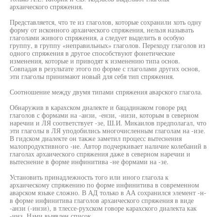
архаического спряжения.
Представляется, что те из глаголов, которые сохранили хоть одну
форму от исконного архаического спряжения, нельзя называть
глаголами живого спряжения, а следует выделить в особую
группу, в группу «неправильных» глаголов. Переходу глаголов из
одного спряжения в другое способствуют фонетические
изменения, которые и приводят к изменению типа основ.
Совпадая в результате этого по форме с глаголами других основ,
эти глаголы принимают новый для себя тип спряжения.
Соотношение между двумя типами спряжения аварского глагола.
Обнаружив в карахском диалекте и бацадинаком говоре ряд
глаголов с формами на -анзи, -ензи, -иизи, которым в северном
наречии и ЛЯ соответствует -зе, Ш.И. Микаилов предполагал, что
эти глаголы в ЛЯ уподобились многочисленным глаголам на -изе.
В гидском диалекте он также заметил процесс вытеснения
малопродуктивного -не. Автор подчеркивает наличие колебаний в
глаголах архаического спряжения даже в северном наречии и
вытеснение в форме инфинитива -не формами на -зе.
Установить принадлежность того или иного глагола к
архаическому спряжению по форме инфинитива в современном
аварском языке сложно. В АД только в АА сохранился элемент -н-
в форме инфинитива глаголов архаического спряжения в виде
-анзи (-инзи), в тлессе-рухском говоре карахского диалекта как
-инз. Нами выявлен список