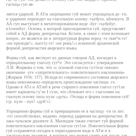
гастица гуп яв-
ляется ударной. В АТм запрещение гуй может упрощаться до -ги,
и ударение переходит на глагольную основу: гьубуги, кЬчонуги. В
АА гуп выступает в метатезированном виде -йуг: гьубуйуг,
к1очонйуг. Основа, к которой присоединяется гуй, представляет
собой в АД форму деепричастия. Кстати, в связи с этим возникает
вопрос, не является ли и литературная форма перед -ге (вач^н-ге!
«не приходи!», кьот1у-ге! «не режь!») исконной архаической
формой деепричастия аварского языка.
Форма гуй, как явствует из данных говоров АД, восходит к
отрицательному глаголу гут^е. Это согласуется с утверждением
Л.И. Жиркова о том, что «с основой глагола гут1изе связано
окончание -уге «запретительного» повелительного наклонения»
[Жирков 1936: 157]. Исходя из современного состояния аварского
языка невозможно определить происхождение частицы -ге.
Однако в АТл и АТлеб в речи старшего поколения глагол гут1зи
имеет варианты гу'зи I гузи, что сближает его с глаголами на
гласную основу типа пузи «дуть». Отсюда и форма повеления гуй!
(ср. пузи - пуп! «дуй!»).
Упрощению формы гуй и превращению ее в частицу -ги (в лит.
-ге) способствовал, видимо, переход ударения на деепричастие. В
зака-тальском диалекте А. Махмудов также считает гуй формой
повелительного наклонения глагола гут1зи. Повелительная форма
гуй сохраняется сегодня в первозданном виде в АТм и в
закатальском диалекте, в которых она может стоять как после, так