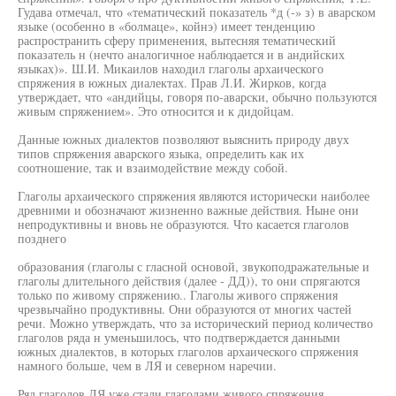
Гудава отмечал, что «тематический показатель *д (-» з) в аварском
языке (особенно в «болмаце», койнэ) имеет тенденцию
распространить сферу применения, вытесняя тематический
показатель н (нечто аналогичное наблюдается и в андийских
языках)». Ш.И. Микаилов находил глаголы архаического
спряжения в южных диалектах. Прав Л.И. Жирков, когда
утверждает, что «андийцы, говоря по-аварски, обычно пользуются
живым спряжением». Это относится и к дидойцам.
Данные южных диалектов позволяют выяснить природу двух
типов спряжения аварского языка, определить как их
соотношение, так и взаимодействие между собой.
Глаголы архаического спряжения являются исторически наиболее
древними и обозначают жизненно важные действия. Ныне они
непродуктивны и вновь не образуются. Что касается глаголов
позднего
образования (глаголы с гласной основой, звукоподражательные и
глаголы длительного действия (далее - ДД)), то они спрягаются
только по живому спряжению.. Глаголы живого спряжения
чрезвычайно продуктивны. Они образуются от многих частей
речи. Можно утверждать, что за исторический период количество
глаголов ряда н уменьшилось, что подтверждается данными
южных диалектов, в которых глаголов архаического спряжения
намного больше, чем в ЛЯ и северном наречии.
Ряд глаголов ЛЯ уже стали глаголами живого спряжения.