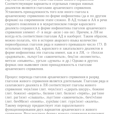
Соответствующие варианты в отдельных говорах южных
диалектов являются глаголами архаического спряжения.
Установить принадлежность того или иного глагола к
архаическому спряжению по форме инфинитива (да и по другим
формам) на современном этапе сложно. В АД только в АА в речи
старшего поколения и в мукратлинском говоре карахского
диалекта сохранился в форме инфинитива глаголов архаического
спряжения элемент -//- в виде -анзи (-ин-зи). Причем, в ЛЯ не
всегда есть соответствия глаголам АД и наоборот. Таким образом,
можно полагать, что в истории аварского языка количество
первообразных глаголов ряда н намного превышало число 173. В
остальных говорах АД, карахского и закатальского диалектов в
форме инфинитива эти глаголы имеют, как и в ЛЯ, -з- (боххзи
«радоваться», лълъуг1зи «закончиться», бец1зи «возместить»,
метхзи «опьянеть», ургъзи «думать» и др.) Однако в других
формах они выявляют свою принадлежность к глаголам
архаического спряжения.
Процесс перехода глаголов архаического спряжения в разряд
глаголов живого спряжения является длительным. Глаголам ряда и
салатавского диалекта в ЛЯ соответствуют глаголы живого
спряжения: ччук1иие (лит. ччук1изг) «сдирать шкуру», божине
(лит. божизе) «верить», билиие (лит. билизе) «терять», раг1ине
(лит. раг1изе) «слышать», лъуг1иие «закончиться», бич1ч1иие
(лит. бичМизе) «понять», zypxlune (лит. гурх1изе) «жалеть».
Такому переходу предшествует этап параллельного
функционирования двух вариантов архаического и живого
спряжения. Впоследствии формы живого спряжения вытесняют