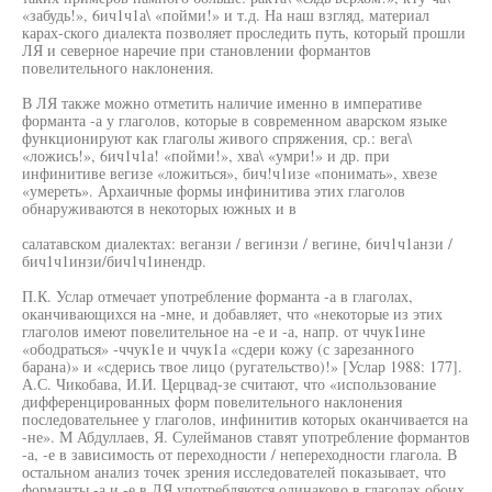
«забудь!», 6ич1ч1а\ «пойми!» и т.д. На наш взгляд, материал
карах-ского диалекта позволяет проследить путь, который прошли
ЛЯ и северное наречие при становлении формантов
повелительного наклонения.
В ЛЯ также можно отметить наличие именно в императиве
форманта -а у глаголов, которые в современном аварском языке
функционируют как глаголы живого спряжения, ср.: вега\
«ложись!», 6ич1ч1а! «пойми!», хва\ «умри!» и др. при
инфинитиве вегизе «ложиться», бич!ч1изе «понимать», хвезе
«умереть». Архаичные формы инфинитива этих глаголов
обнаруживаются в некоторых южных и в
салатавском диалектах: веганзи / вегинзи / вегине, 6ич1ч1анзи /
бич1ч1инзи/бич1ч1инендр.
П.К. Услар отмечает употребление форманта -а в глаголах,
оканчивающихся на -мне, и добавляет, что «некоторые из этих
глаголов имеют повелительное на -е и -а, напр. от ччук1ине
«ободраться» -ччук1е и ччук1а «сдери кожу (с зарезанного
барана)» и «сдерись твое лицо (ругательство)!» [Услар 1988: 177].
А.С. Чикобава, И.И. Церцвад-зе считают, что «использование
дифференцированных форм повелительного наклонения
последовательнее у глаголов, инфинитив которых оканчивается на
-не». М Абдуллаев, Я. Сулейманов ставят употребление формантов
-а, -е в зависимость от переходности / непереходности глагола. В
остальном анализ точек зрения исследователей показывает, что
форманты -а и -е в ЛЯ употребляются одинаково в глаголах обоих