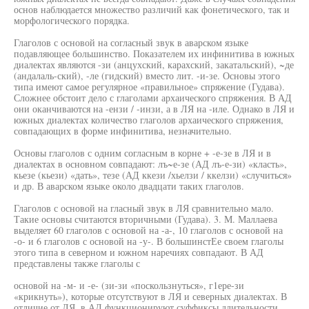
основ наблюдается множество различий как фонетического, так и
морфологического порядка.
Глаголов с основой на согласный звук в аварском языке
подавляющее большинство. Показателем их инфинитива в южных
диалектах являются -зи (анцухский, карахский, закатальский), ~де
(андалаль-ский), -ле (гидский) вместо лит. -и-зе. Основы этого
типа имеют самое регулярное «правильное» спряжение (Гудава).
Сложнее обстоит дело с глаголами архаического спряжения. В АД
они оканчиваются на -ензи / -инзи, а в ЛЯ на -иле. Однако в ЛЯ и
южных диалектах количество глаголов архаического спряжения,
совпадающих в форме инфинитива, незначительно.
Основы глаголов с одним согласным в корне + -е-зе в ЛЯ и в
диалектах в основном совпадают: лъ~е-зе (АД лъ-е-зи) «класть»,
кьезе (кьези) «дать», тезе (АД ккези /хьелзи / ккелзи) «случиться»
и др. В аварском языке около двадцати таких глаголов.
Глаголов с основой на гласный звук в ЛЯ сравнительно мало.
Такие основы считаются вторичными (Гудава). 3. М. Маллаева
выделяет 60 глаголов с основой на -а-, 10 глаголов с основой на
-о- и 6 глаголов с основой на -у-. В большинстЕе своем глаголы
этого типа в северном и южном наречиях совпадают. В АД
представлены также глаголы с
основой на -м- и -е- (зи-зи «поскользнуться», г1ере-зи
«крикнуть»), которые отсутствуют в ЛЯ и северных диалектах. В
отличие от ЛЯ, в АД функционируют суффиксы длительности