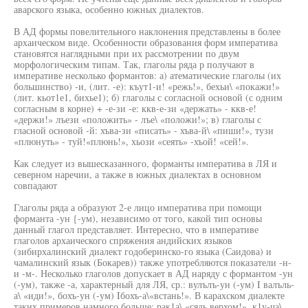
аварского языка, особенно южных диалектов.
В АД формы повелительного наклонения представлены в более
архаическом виде. Особенности образования форм императива
становятся наглядными при их рассмотрении по двум
морфологическим типам. Так, глаголы ряда р получают в
императиве несколько формантов: а) атематические глаголы (их
большинство) -и, (лит. -е): къут1-и! «режь!», бехьи\ «покажи!»
(лит. кьот1е1, бихье1); б) глаголы с согласной основой (с одним
согласным в корне) + -е-зи -е: ккв-е-зи «держать» - ккв-е!
«держи!» лъези «положить» - лъе\ «положи!»; в) глаголы с
гласной основой -й: хъва-зи «писать» - хъва-й\ «пиши!», тузи
«плюнуть» - туй!«плюнь!», хьози «сеять» -хъой! «сей!».
Как следует из вышесказанного, форманты императива в ЛЯ и
северном наречии, а также в южных диалектах в основном
совпадают
Глаголы ряда а образуют 2-е лицо императива при помощи
форманта -ун {-ум), независимо от того, какой тип основы
данный глагол представляет. Интересно, что в императиве
глаголов архаического спряжения андийских языков
(зибирхалинский диалект годоберинско-го языка (Саидова) и
чамалинский язык (Бокарев)) также употребляются показатели -н-
и -м-. Несколько глаголов допускает в АД наряду с формантом -ун
(-ум), также -а, характерный для ЛЯ, ср.: вулълъ-ун (-ум) I валъль-
а\ «иди!», бохъ-ун (-ум) Iбохъ-а\«встань!». В карахском диалекте
таких примеров намного больше: рак1а\ «сядь верхом!», к1у-ча\