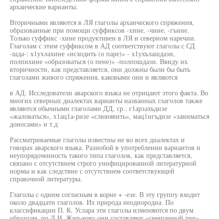
архаические варианты.
Вторичными являются в ЛЯ глаголы архаического спряжения,
образованные при помощи суффиксов -хине, -чине, -гъине.
Только суффикс -хине продуктивен в ЛЯ и северном наречии.
Глаголам с этим суффиксом в АД соответствуют глаголы с СД
-шда-: х1ухлахине «исходить (о паре)» - х1ухълашдази,
полпихине «образоваться (о пене)» -полпошдази. Ввиду их
вторичности, как представляется, они должны были бы быть
глаголами живого спряжения, каковыми они и являются
в АД. Исследователи аварского языка не отрицают этого факта. Во
многих северных диалектах варианты названных глаголов также
являются обычными глаголами ДД, ср.: г1арзахъдизе
«жаловаться», х1ац1а-ризе «слюнявить», мац1игъдизе «заниматься
доносами» и т.д
Рассматриваемые глаголы известны не во всех диалектах и
говорах аварского языка. Разнобой в употреблении вариантов и
неупорядоченность такого типа глаголов, как представляется,
связано с отсутствием строго унифицированной литературной
нормы и как следствие с отсутствием соответствующей
справочной литературы.
Глаголы с одним согласным в корне + -езе. В эту группу входит
около двадцати глаголов. Их природа неоднородна. По
классификации П. К. Услара эти глаголы изменяются по двум
образцам, по Л.И. Жир-кову они составляют «смешанный тип».