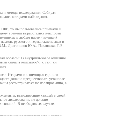
ы и методы исследования. Собирая
овались методами наблюдения,
а СФЕ, то мы пользовались приемами и
ящему времени выработались некоторые
именимые к любым парам (группаи)
языков, русского и германские языков и
.М., Долгополов Ю.А., Павловская Г.Б.,
аи образом: 1) внутриязыковое описание
ыки сначала онисыпяю'л.’я, гю г си
ение
иными 1*годами и с помощью единого
ждеств должно предшествовать установле-
жны рассматриваться не изолирог.анно, а
е элементы, выполняющие каждый в своей
ьное .исследование не должно
 явлений. В необходимых случаях
 диссертация представляет собой первый