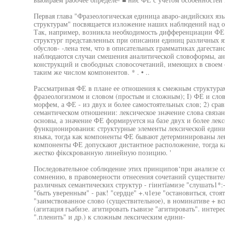
Первая глава "Фразеологическая единица аваро-андийских яз
структурам" посвящается изложение наших наблюдений над 
Так, например, возникла необходимость дифференциации ФЕ
структург представленных при описании единиц различных я
обуслов- -лена тем, что в описательных грамматиках дагестан
наблюдаются случаи смешения аналитической словоформы, а
конструкций и свободных словосочетаний, имеющих в своем с
таким же числом компонентов. * . • ..
Рассматривая ФЕ в плане ее отношения к смежным структура
фразеологизмом и словом (простым и сложным); I) ФЕ и слово 
морфем, а ФЕ - из двух и более самостоятельных слов; 2) ср
семантическом отношении: лексическое значение слова связано
основы, а значение ФЕ формируется на базе двух и более лекс
функционирования: структурные элементы лексической едини
языка, тогда как компоненты ФЕ бывают детерминированы ле
компоненты ФЕ допускают дистантное расположение, тогда 
жестко фікскрованную линейную позицию. '
Последовательное соблюдение этих принципов‘при анализе со
сомнению, в правомерности отнесения сочетаний существите
различных семантических структур - гіинтїамизе "слушать1*:- г
"быть уверенным" - рак! "сердце" +.ч1езе "остановиться, стоя
"заимствованное слово (существительное), в номинативе + вс
(агитация гьабизе. агитировать гьавизе "агитировать". интерес
".пленить" и др.) к сложным лексическим едини-