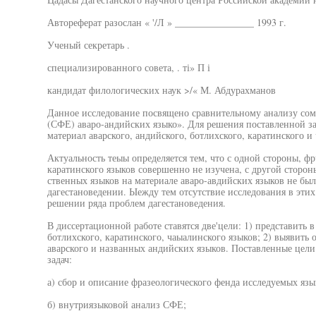
Автореферат разослан « '/Л » ________________ 1993 г.
Ученый секретарь .
специализированного совета, . ті» П і
кандидат филологических наук >/« М. Абдурахманов
Данное исследование посвящено сравнительному анализу сом
(СФЕ) аваро-андийских языко». Для решения поставленной з
материал аварского, андийского, ботлихского, каратинского и
Актуальность теыы определяется тем, что с одной стороны, фр
каратинского языков совершенно не изучена, с другой сторон
ственных языков на материале аваро-авдийских языков не бы
дагестановедении. Ыежду тем отсутствие исследования в этих 
решении ряда проблем дагестановедения.
В диссертационной работе ставятся две'цели: 1) представить
ботлихского, каратинского, чаыалинского языков; 2) выявит
аварского и названных андийских языков. Поставленные цели
задач:
а) сбор и описание фразеологического фенда исследуемых язык
б) внутриязыковой анализ СФЕ;