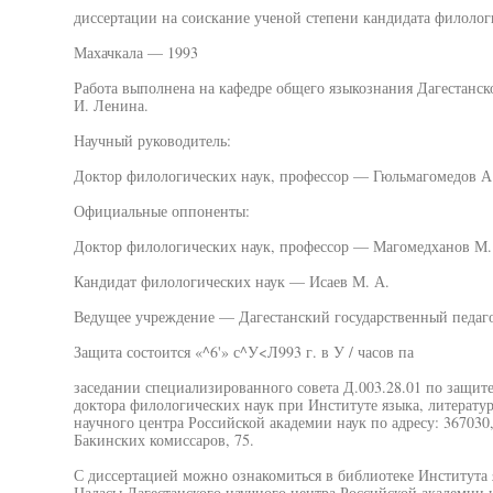
диссертации на соискание ученой степени кандидата филолог
Махачкала — 1993
Работа выполнена на кафедре общего языкознания Дагестанско
И. Ленина.
Научный руководитель:
Доктор филологических наук, профессор — Гюльмагомедов А.
Официальные оппоненты:
Доктор филологических наук, профессор — Магомедханов М.
Кандидат филологических наук — Исаев М. А.
Ведущее учреждение — Дагестанский государственный педаго
Защита состоится «^6'» с^У<Л993 г. в У / часов па
заседании специализированного совета Д.003.28.01 по защит
доктора филологических наук при Институте языка, литератур
научного центра Российской академии наук по адресу: 367030, 
Бакинских комиссаров, 75.
С диссертацией можно ознакомиться в библиотеке Института я
Цадасы Дагестанского научного центра Российской академии 