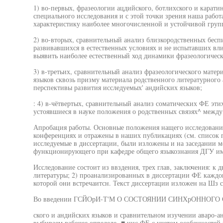
1) во-первых, фразеологии ацдийского, ботлихского и карати
специального исследования и с этой точки зрения наша работ
характеристику наиболее многочисленной и устойчивой груп
2) во-вторых, сравнительный анализ близкородственных бесп
развивавшихся в естественных условиях и не испытавших вл
выявить наиболее естественный ход динамики фразеологическ
3) в-третьих, сравнительный анализ фразеологического мате
языков сквозь призму материала родственного литературного 
перспективы развития исследуемых' андийских языков;
: 4) в-чётвертых, сравнительный анализ соматических ФЕ эти
устоявшиеся в науке положения о родственных связях^ между
Апробация работы. Основные положения нащего исследовани
конференциях и отражены в наших публикациях (см. список 
исследуемые в диссертации, были изложены и на заседании м
функционирующего при кафедре общего языкознания ДГУ им
Исследование состоит из ввздения, трех глав, заключения: к д
литературы; 2) проанализированных в диссертации ФЕ каждог
которой они встречаитсн. Текст диссертации изложен на Шз с
Во введении ГСЙОрИ-Т'М О СОСТОЯНИИ СИНХрОННОГО
ского и андийских языков и сравнительном изучении аваро-а
выбираем рабочее определе- ■ ниє ФЕ с учетом особенностей и