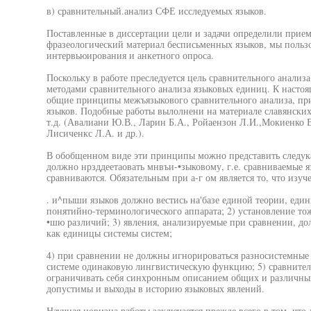
в) сравнительный.анализ СФЕ исследуемых языков.
Поставленные в диссертации цели и задачи определили прием
фразеологический материал бесписьменных языков, мы польз
интервьюирования и анкетного опроса.
Поскольку в работе преследуется цель сравнительного анализ
методами сравнительного анализа языковых единиц. К насто
общие принципы межъязыкового сравнительного анализа, пр
языков. Подобные работы вылолнени на материале славянских 
т.д. (Авалиани Ю.В., Ларин Б.А., Ройаензон Л.И.,Мокиенко В
Лисиченкс Л.А. и др.).
В обобщенном виде эти принципы можно представить следука
должно нрзддеетаовать мнвъи-•зыковому, г.е. сравниваемые яз
сравниваются. Обязательным при а-г ом является то, что изуч
. и^пыши языков должно вестись на'базе единой теории, ед
понятийно-терминологического аппарата; 2) установление то
•шю различий; 3) явления, анализируемые при сравнении, дол
как единицы системы систем;
4) при сравнении не должны игнорироваться разносистемны
системе одинаковую лингвистическую функцию; 5) сравнител
ограничивать себя синхронным описанием общих и различных
допустимы и выходы в историю языковых явлений.
Научная новизна работы заключается прежде всего в том, что