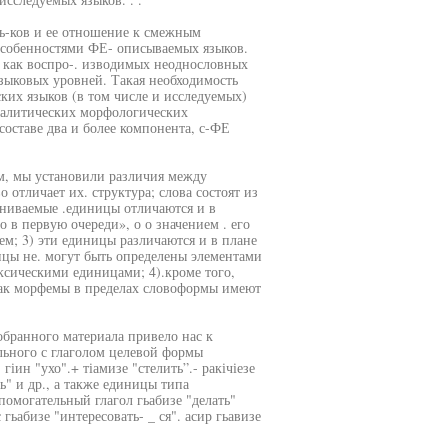
ьь-ков и ее отношение к смежным
особенностями ФЕ- описываемых языков.
 как воспро-. изводимых неоднословных
зыковых уровней. Такая необходимость
ских языков (в том числе и исследуемых)
налитических морфологических
оставе два и более компонента, с-ФЕ
м, мы установили различия между
отличает их. структура; слова состоят из
авниваемые .единицы отличаются и в
 в первую очереди», о о значением . его
ем; 3) эти единицы различаются и в плане
цы не. могут быть определены элементами
ксическими единицами; 4).кроме того,
как морфемы в пределах словоформы имеют
бранного материала привело нас к
льного с глаголом целевой формы
іин "ухо".+ тіамизе "стелить”.- ракічіезе
ть" и др., а также единицы типа
помогательный глагол гьабизе "делать"
 гьабизе "интересовать- _ ся". асир гьавизе