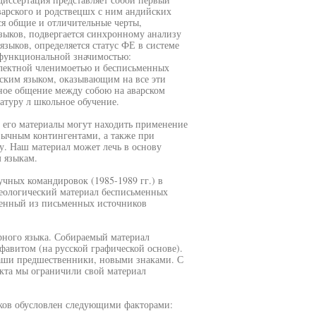
варского и родствецшх с ним андийских
ся общие и отличительные черты,
зыков, подвергается синхронному анализу
зыков, определяется статус ФЕ в системе
 функциональной значимостью:
алектной членимоетью и бесписьменных
арским языком, оказывающим на все эти
ное общение между собою на аварском
атуру л школьное обучение.
о его материалы могут находить применение
язычным контингентами, а также при
у. Наш материал может лечь в основу
м языкам.
учных командировок (1985-1989 гг.) в
еологический материал бесписьменных
еченный из письменных источников
урного языка. Собираемый материал
авитом (на русской графической основе).
наши предшественники, новыми знаками. С
кта мы ограничили свой материал
ыков обусловлен следующими факторами: