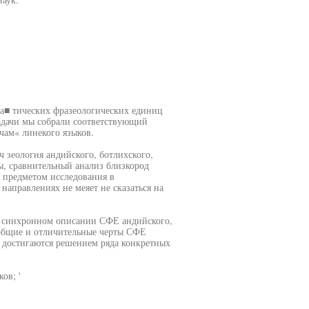
а■ тических фразеологических единиц
адачи мы собрали соответствующий
 чам« линекого языков.
ч зеологня андийского, ботлихского,
ы, сравнительный анализ близкород
л предметом исследования в
направлениях не меяет не сказаться на
 в синхронном описании СФЕ андийского,
ь общие и отличительные черты СФЕ
 достигаются решением ряда конкретных
ов; '