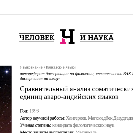
Языкознание
Кавказские языки
автореферат диссертации по филологии, специальность ВАК 
диссертация на тему:
Сравнительный анализ соматически
единиц аваро-андийских языков
Год:
1993
Автор научной работы:
Хангереев, Магомедбек Давудгад
Ученая cтепень:
кандидата филологических наук
Место защиты диссертации:
Махачкала