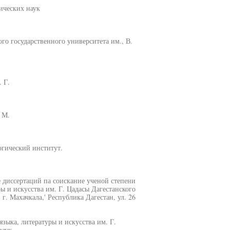
ических наук
го государственного университета им., В.
 Г.
 М.
гический институт.
е диссертаций па соискание ученой степени
ы и искусства им. Г. Цадасы Дагестанского
г. Махачкала,' Республика Дагестан, ул. 26
зыка, литературы и искусства им. Г.
наук.