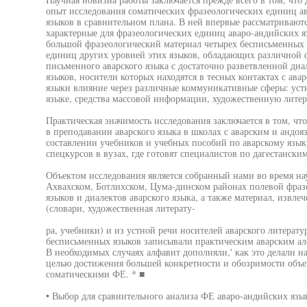
опыт исследования соматических фразеологических единиц а
языков в сравнительном плана. В ней впервые рассматривают
характерные для фразеологических единиц аваро-андийских я
большой фразеологический материал четырех бесписьменных я
единиц других уровней этих языков, обладающих различной
письменного аварского языка с достаточно разветвленной ди
языков, носители которых находятся в тесных контактах с ав
языки влияние через различные коммуникативные сферы: уст
языке, средства массовой информации, художественную литер
Практическая значимость исследования заключается в том, чт
в преподавании аварского языка в школах с аварским и андо
составлении учебников и учебных пособий по аварскому язык
спецкурсов в вузах, где готовят специалистов по дагестански
Объектом исследования является собранный нами во время на
Ахвахском, Ботлихском, Цума-динском районах полевой фраз
языков и диалектов аварского языка, а также материал, извл
(словари, художественная литерату-
ра, учебники) и из устной речи носителей аварского литерат
бесписьменных языков записывали практическим аварским алф
В необходимых случаях алфавит дополняли,' как это делали 
целью достижения большей конкретности и обозримости объе
соматическими ФЕ. * ■
• Выбор для сравнительного анализа ФЕ аваро-андийских яз