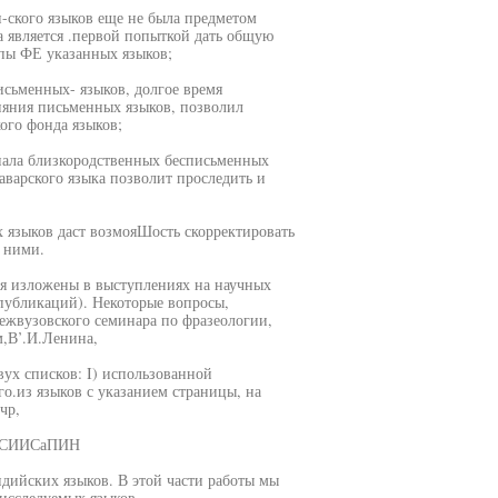
н-ского языков еще не была предметом
а является .первой попыткой дать общую
пы ФЕ указанных языков;
исьменных- языков, долгое время
ияния письменных языков, позволил
ого фонда языков;
риала близкородственных бесписьменных
аварского языка позволит проследить и
х языков даст возмояШость скорректировать
 ними.
я изложены в выступлениях на научных
публикаций). Некоторые вопросы,
ежвузовского семинара по фразеологии,
,В’.И.Ленина,
вух списков: I) использованной
о.из языков с указанием страницы, на
чр,
 СИИСаПИН
ндийских языков. В этой части работы мы
сследуемых языков. . .