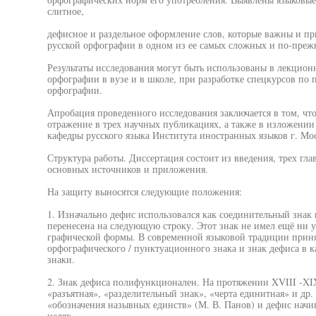
слитное,
дефисное и раздельное оформление слов, которые важны и п
русской орфографии в одном из ее самых сложных и по-преж
Результаты исследования могут быть использованы в лекционн
орфографии в вузе и в школе, при разработке спецкурсов по
орфографии.
Апробация проведенного исследования заключается в том, что
отражение в трех научных публикациях, а также в изложении
кафедры русского языка Института иностранных языков г. Мос
Структура работы. Диссертация состоит из введения, трех гла
основных источников и приложения.
На защиту выносятся следующие положения:
1. Изначально дефис использовался как соединительный знак 
перенесена на следующую строку. Этот знак не имел ещё ни 
графической формы. В современной языковой традиции принят
орфографического / пунктуационного знака и знак дефиса в к
знаки.
2. Знак дефиса полифункционален. На протяжении XVIII -XIX
«разъятная», «разделительный знак», «черта единитная» и др.
«обозначения назывных единств» (М. В. Панов) и дефис начи
целях.