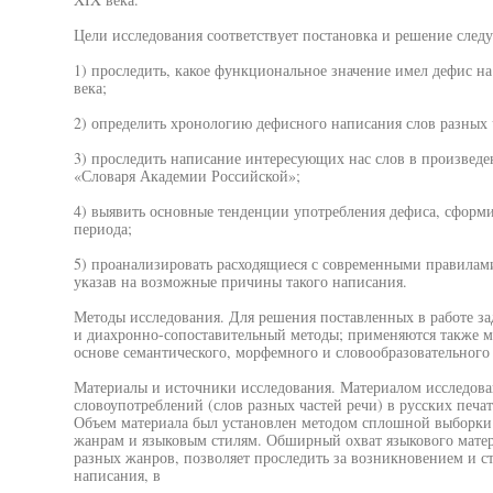
Цели исследования соответствует постановка и решение след
1) проследить, какое функциональное значение имел дефис н
века;
2) определить хронологию дефисного написания слов разных 
3) проследить написание интересующих нас слов в произведе
«Словаря Академии Российской»;
4) выявить основные тенденции употребления дефиса, сформ
периода;
5) проанализировать расходящиеся с современными правилами
указав на возможные причины такого написания.
Методы исследования. Для решения поставленных в работе з
и диахронно-сопоставительный методы; применяются также м
основе семантического, морфемного и словообразовательного 
Материалы и источники исследования. Материалом исследов
словоупотреблений (слов разных частей речи) в русских печ
Объем материала был установлен методом сплошной выборки
жанрам и языковым стилям. Обширный охват языкового матер
разных жанров, позволяет проследить за возникновением и 
написания, в