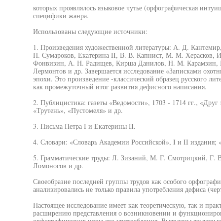
которых проявлялось языковое чутье (орфографическая интуиц
специфики жанра.
Использованы следующие источники:
1. Произведения художественной литературы: А. Д. Кантемир,
П. Сумароков, Екатерина II, В. В. Капнист, М. М. Херасков, 
Фонвизин, А. Н. Радищев, Кирша Данилов, Н. М. Карамзин, 
Лермонтов и др. Завершается исследование «Записками охотни
эпохи. Это произведение -классический образец русского лит
как промежуточный итог развития дефисного написания.
2. Публицистика: газеты «Ведомости», 1703 - 1714 гг., «Друг
«Трутень», «Пустомеля» и др.
3. Письма Петра I и Екатерины II.
4. Словари: «Словарь Академии Российской», I и II издания; 
5. Грамматические труды: Л. Зизаний, М. Г. Смотрицкий, Г. В
Ломоносов и др.
Своеобразие последней группы трудов как особого орфографич
анализировались не только правила употребления дефиса (чер
Настоящее исследование имеет как теоретическую, так и прак
расширению представления о возникновении и функциониров
орфографических норм его употребления. Выявлены языковы