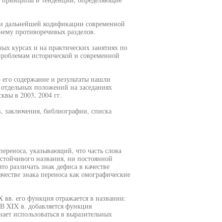
ри дальнейшей кодификации современной
нему противоречивых разделов.
ых курсах и на практических занятиях по
 проблемам исторической и современной
 его содержание и результаты нашли
 отдельных положений на заседаниях
квы в 2003, 2004 гг.
в, заключения, библиографии, списка
переноса, указывающий, что часть слова
устойчивого названия, ни постоянной
о различать знак дефиса в качестве
ачестве знака переноса как омографические
 вв. его функция отражается в названии:
 В XIX в. добавляется функция
нает использоваться в выразительных