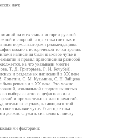
еских наук
исаний на всех этапах истории русской
ложной и спорной, а практика слитных и
анным нормализаторами рекомендациям.
рафии можно с исторической точки зрения.
ипами написания были языковое чутье и
рамматик и правил правописания разнобой
одолжается, на что указывали многие
ва, Т. Д. Григорьева, Р. Й. Кочубей).
исных и раздельных написаний в XX веке
В. Лопатин, С. М. Кузьмина, С. Н. Зайцева
е была решена и в XX веке. Это можно
вований, изначальной неоднозначностью
аво выбора слитного, дефисного или
наречий и прилагательных или причастий.
руднительных случаях, касающихся этой
свое языковое чутье. Если практика
 это должно служить сигналом к поиску
сколькими факторами:
онировании в русском письме черточки как