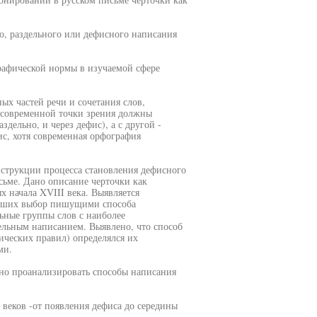
о, раздельного или дефисного написания
рафической нормы в изучаемой сфере
ых частей речи и сочетания слов,
с современной точки зрения должны
здельно, и через дефис), а с другой -
ис, хотя современная орфография
нструкции процесса становления дефисного
сьме. Дано описание черточки как
х начала XVIII века. Выявляется
лявших выбор пишущими способа
ьные группы слов с наиболее
льным написанием. Выявлено, что способ
ических правил) определялся их
ми.
лно проанализировать способы написания
 веков -от появления дефиса до середины