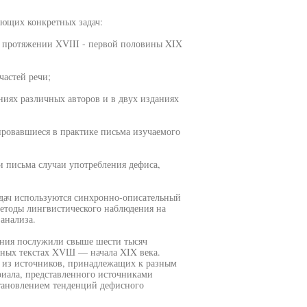
ующих конкретных задач:
а протяжении XVIII - первой половины XIX
частей речи;
ниях различных авторов и в двух изданиях
ировавшиеся в практике письма изучаемого
 письма случаи употребления дефиса,
адач используются синхронно-описательный
етоды лингвистического наблюдения на
анализа.
ания послужили свыше шести тысяч
атных текстах XVШ — начала XIX века.
 из источников, принадлежащих к разным
иала, представленного источниками
становлением тенденций дефисного