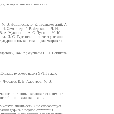
ия) авторов вне зависимости от
 М. В. Ломоносов, В. К. Тредиаковский, А.
И. И. Хемницер, Г. Р. Державин, Д. И.
В. А. Жуковский, А. С. Пушкин, М. Ю.
ка» И. С. Тургенева - писателя уже иной
ературного языка - можно рассматривать
 здравия», 1848 г.; журналы Н. И. Новикова
«Словарь русского языка XVIII века».
. Лудольф, В. Е. Адодуров, М. В.
еского источника заключается в том, что
точки), но и сами написания.
тическую значимость. Оно способствует
ании дефиса в период отсутствия
е принципы и тенденции, определяющие