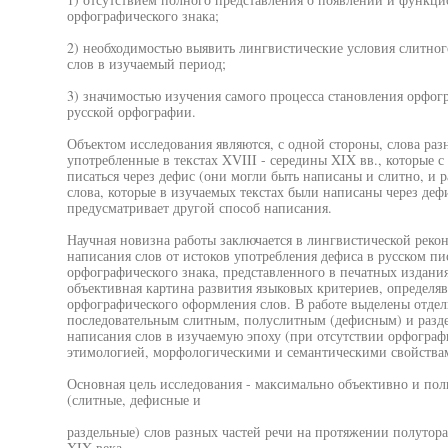
орфографического знака;
2) необходимостью выявить лингвистические условия слитног
слов в изучаемый период;
3) значимостью изучения самого процесса становления орфог
русской орфографии.
Объектом исследования являются, с одной стороны, слова разн
употребленные в текстах XVIII - середины XIX вв., которые 
писаться через дефис (они могли быть написаны и слитно, и ра
слова, которые в изучаемых текстах были написаны через деф
предусматривает другой способ написания.
Научная новизна работы заключается в лингвистической реко
написания слов от истоков употребления дефиса в русском пи
орфографического знака, представленного в печатных издания
объективная картина развития языковых критериев, опреде
орфографического оформления слов. В работе выделены отдел
последовательным слитным, полуслитным (дефисным) и разде
написания слов в изучаемую эпоху (при отсутствии орфограф
этимологией, морфологическими и семантическими свойства
Основная цель исследования - максимально объективно и по
(слитные, дефисные и
раздельные) слов разных частей речи на протяжении полутора
XIX века.