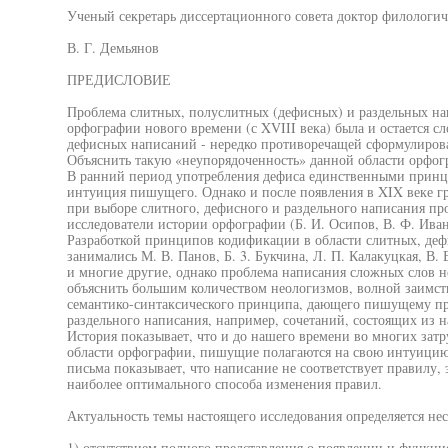
Ученый секретарь диссертационного совета доктор филологич
В. Г. Демьянов
ПРЕДИСЛОВИЕ
Проблема слитных, полуслитных (дефисных) и раздельных нап
орфографии нового времени (с XVIII века) была и остается с
дефисных написаний - нередко противоречащей сформулиров
Объяснить такую «неупорядоченность» данной области орфог
В ранний период употребления дефиса единственными принц
интуиция пишущего. Однако и после появления в XIX веке г
при выборе слитного, дефисного и раздельного написания пр
исследователи истории орфографии (Б. И. Осипов, В. Ф. Ивано
Разработкой принципов кодификации в области слитных, деф
занимались М. В. Панов, Б. 3. Букчина, Л. П. Калакуцкая, В. 
и многие другие, однако проблема написания сложных слов н
объяснить большим количеством неологизмов, волной заимст
семантико-синтаксического принципа, дающего пишущему пр
раздельного написания, например, сочетаний, состоящих из 
История показывает, что и до нашего времени во многих зат
области орфографии, пишущие полагаются на свою интуицию, 
письма показывает, что написание не соответствует правилу,
наиболее оптимального способа изменения правил.
Актуальность темы настоящего исследования определяется не
1) отсутствием полного представления о появлении и функци