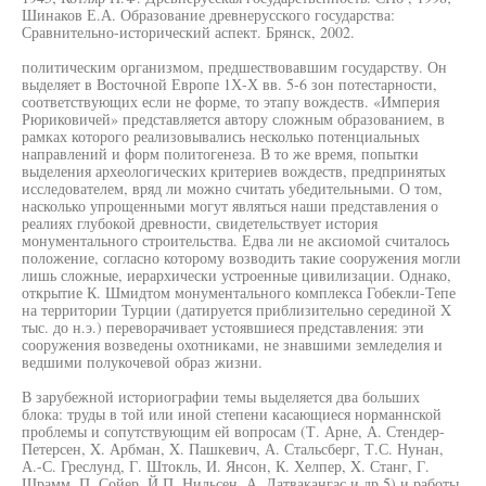
Шинаков Е.А. Образование древнерусского государства:
Сравнительно-исторический аспект. Брянск, 2002.
политическим организмом, предшествовавшим государству. Он
выделяет в Восточной Европе 1Х-Х вв. 5-6 зон потестарности,
соответствующих если не форме, то этапу вождеств. «Империя
Рюриковичей» представляется автору сложным образованием, в
рамках которого реализовывались несколько потенциальных
направлений и форм политогенеза. В то же время, попытки
выделения археологических критериев вождеств, предпринятых
исследователем, вряд ли можно считать убедительными. О том,
насколько упрощенными могут являться наши представления о
реалиях глубокой древности, свидетельствует история
монументального строительства. Едва ли не аксиомой считалось
положение, согласно которому возводить такие сооружения могли
лишь сложные, иерархически устроенные цивилизации. Однако,
открытие К. Шмидтом монументального комплекса Гобекли-Тепе
на территории Турции (датируется приблизительно серединой X
тыс. до н.э.) переворачивает устоявшиеся представления: эти
сооружения возведены охотниками, не знавшими земледелия и
ведшими полукочевой образ жизни.
В зарубежной историографии темы выделяется два больших
блока: труды в той или иной степени касающиеся норманнской
проблемы и сопутствующим ей вопросам (Т. Арне, А. Стендер-
Петерсен, X. Арбман, X. Пашкевич, А. Стальсберг, Т.С. Нунан,
А.-С. Греслунд, Г. Штокль, И. Янсон, К. Хелпер, X. Станг, Г.
Шрамм, П. Сойер, Й.П. Нильсен, А. Латвакангас и др.5) и работы,