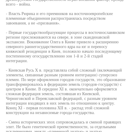
всего - война.
- Власть Рюрика и его преемников на восточноевропейские
племенные объединения распространялась посредством
завоевания, а не «призвания».
- Первые государствообразующие процессы в восточнославянском
регионе прослеживаются на севере, в зоне скандинавской
экспансии. Вокняжение Олега в Киеве привело к расширению
северного раннегосударственного ядра на юг и переносу
княжеской резиденции в Киев, положило начало последующему
постепенному огосударствлению зон 1-й и 2-й стадий
интеграции.
- Киевская Русь X в. представляла собой сложный (включающий
элементы, связанные разным уровнем интеграции) суперсоюз
племен. По мере оформления городов-государств, это образование
трансформировалось в федерацию земель (городов-государств) с
центром в Киеве. В середине XI в. окончательно оформляется
сложная федерация земель, состоявшая из Киевской,
Черниговской и Переяславской федераций, с разным уровнем
интеграции входящих в них земель по отношению к центру.
Конец XI - первая половина XII в. - распад этой сложной
конструкции на независимые города-государства.
- Смена исторических эпох сопровождалась и сменой правящих
элит. Не было генетической преемственности, за отдельными
исключениями, между «племенной знатью» и знатью