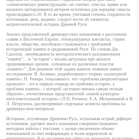
«семантических реконструкций» он считает «тексты, прямо или
косвенно цитирующиеся автором источника для передачи смысла
происходящего»10. В то же время, учитывая степень сохранности
источников, речь, видимо, следует вести об элементах
антропологической истории Древней Руси.
Анализ представлений древнерусских книжников о расселении
славян в Восточной Европе, этнокультурных контактах, стране,
власти, обществе, неизбежно сталкивается с проблемой
исторической памяти в средневековой Руси. По словам Дж.
Сапелли, «необходимость методологического разграничения
"памяти"... и "истории"» весьма актуальна при анализе
средневековых хроник, сотканных из различных пластов
«памяти»". Для решения этой задачи важное значение имеют
исследования: Я. Ассмана, разработавшего теорию «культурной
памяти»; П. Рикера, показавшего, что «проблема репрезентации
прошлого - это в первую очередь не проблема истории, а
проблема памяти», с которой «история связана самым тесным
образом»; отечественных представителей «новой культурно-
интеллектуальной истории» (Л.П. Репина); Е.А. Мельниковой и В
Л. Петрухина, рассмотревших отдельные аспекты проблемы на
древнерусском материале.
Историки, изучающие Древнюю Русь, испытывая острый дефицит
источников, уделяют много внимания совершенствованию
методики работы с текстами, с целью увеличения объема
извлекаемой из них информации и более корректной ее
интерпретации. В то же время вне сферы их внимания, вследствие