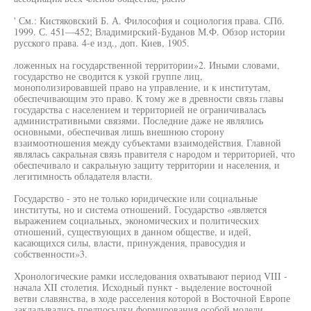
' См.: Кистяковский Б. А. Философия и социология права. СПб.
1999. С. 451—452; Владимирский-Буданов М.Ф. Обзор истории
русского права. 4-е изд., доп. Киев, 1905.
ложенных на государственной территории»2. Иными словами,
государство не сводится к узкой группе лиц,
монополизировавшей право на управление, и к институтам,
обеспечивающим это право. К тому же в древности связь главы
государства с населением и территорией не ограничивалась
административными связями. Последние даже не являлись
основными, обеспечивая лишь внешнюю сторону
взаимоотношения между субъектами взаимодействия. Главной
являлась сакральная связь правителя с народом и территорией, что
обеспечивало и сакральную защиту территории и населения, и
легитимность обладателя власти.
Государство - это не только юридические или социальные
институты, но и система отношений. Государство «является
выражением социальных, экономических и политических
отношений, существующих в данном обществе, и идей,
касающихся силы, власти, принуждения, правосудия и
собственности»3.
Хронологические рамки исследования охватывают период VIII -
начала XII столетия. Исходный пункт - выделение восточной
ветви славянства, в ходе расселения которой в Восточной Европе
закладывались предпосылки формирования особой модели