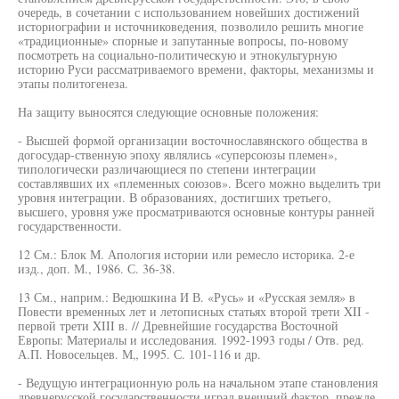
очередь, в сочетании с использованием новейших достижений
историографии и источниковедения, позволило решить многие
«традиционные» спорные и запутанные вопросы, по-новому
посмотреть на социально-политическую и этнокультурную
историю Руси рассматриваемого времени, факторы, механизмы и
этапы политогенеза.
На защиту выносятся следующие основные положения:
- Высшей формой организации восточнославянского общества в
догосудар-ственную эпоху являлись «суперсоюзы племен»,
типологически различающиеся по степени интеграции
составлявших их «племенных союзов». Всего можно выделить три
уровня интеграции. В образованиях, достигших третьего,
высшего, уровня уже просматриваются основные контуры ранней
государственности.
12 См.: Блок М. Апология истории или ремесло историка. 2-е
изд., доп. М., 1986. С. 36-38.
13 См., наприм.: Ведюшкина И В. «Русь» и «Русская земля» в
Повести временных лет и летописных статьях второй трети XII -
первой трети XIII в. // Древнейшие государства Восточной
Европы: Материалы и исследования. 1992-1993 годы / Отв. ред.
А.П. Новосельцев. М„ 1995. С. 101-116 и др.
- Ведущую интеграционную роль на начальном этапе становления
древнерусской государственности играл внешний фактор, прежде