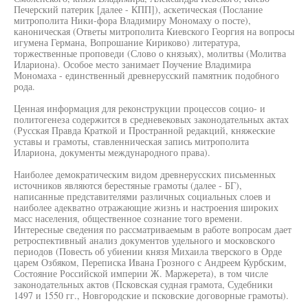
Печерский патерик [далее - КПП]), аскетическая (Послание
митрополита Ники-фора Владимиру Мономаху о посте),
каноническая (Ответы митрополита Киевского Георгия на вопросы
игумена Германа, Вопрошание Кириково) литература,
торжественные проповеди (Слово о князьях), молитвы (Молитва
Илариона). Особое место занимает Поучение Владимира
Мономаха - единственный древнерусский памятник подобного
рода.
Ценная информация для реконструкции процессов социо- и
политогенеза содержится в средневековых законодательных актах
(Русская Правда Краткой и Пространной редакций, княжеские
уставы и грамоты, ставленническая запись митрополита
Илариона, документы международного права).
Наиболее демократическим видом древнерусских письменных
источников являются берестяные грамоты (далее - БГ),
написанные представителями различных социальных слоев и
наиболее адекватно отражающие жизнь и настроения широких
масс населения, общественное сознание того времени.
Интересные сведения по рассматриваемым в работе вопросам дает
ретроспективный анализ документов удельного и московского
периодов (Повесть об убиении князя Михаила тверского в Орде
царем Озбяком, Переписка Ивана Грозного с Андреем Курбским,
Состояние Российской империи Ж. Маржерета), в том числе
законодательных актов (Псковская судная грамота, Судебники
1497 и 1550 гг., Новгородские и псковские договорные грамоты).