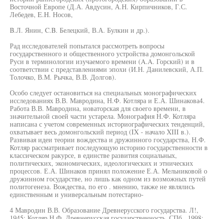
Восточной Европе (Д.А. Авдусин, А.Н. Кирпичников, Г.С.
Лебедев, E.H. Носов,
B.Л. Янин, C.B. Белецкий, В.А. Булкин и др.).
Рад исследователей попытался рассмотреть вопросы
государственного и общественного устройства домонгольской
Руси в терминологии изучаемого времени (A.A. Горский) и в
соответствии с представлениями эпохи (И.Н. Данилевский, А.П.
Толочко, В.М. Рычка, В.В. Долгов).
Особо следует остановиться на специальных монографических
исследованиях В.В. Мавродина, Н.Ф. Котляра и Е.А. Шинакова4.
Работа В.В. Мавродина, новаторская для своего времени, в
значительной своей части устарела. Монография Н.Ф. Котляра
написана с учетом современных историографических тенденций,
охватывает весь домонгольский период (IX - начало XIII в.).
Развивая идеи теории вождества и дружинного государства, Н.Ф.
Котляр рассматривает последующую историю государственности в
классическом ракурсе, в единстве развития социальных,
политических, экономических, идеологических и этнических
процессов. Е.А. Шинаков принял положение Е.А. Мельниковой о
дружинном государстве, но лишь как одном из возможных путей
политогенеза. Вождества, по его . мнению, также не являлись
единственным и универсальным потестарно-
4 Мавродин В.В. Образование Древнерусского государства. Л!,
1945; Котляр Н.Ф. Древнерусская государственность. СПб , 1998;