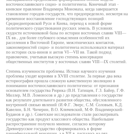
восточнославянского социо- и политогенеза. Конечный этап -
киевское правление Владимира Мономаха, когда завершается
становление городов-государств, что предопределило, несмотря на
временное восстановление господствующих позиций
Среднеднепровской Руси и Киева, переход к новой форме
политического существования русских земель. В условиях
скудости источниковой базы по истории восточных славян VIII—
IX вв., для более глубокого осмысления особенностей их
расселения в Восточной Европе, межэтнических контактов,
закономерностей социо- и политогенеза использовался материал
по истории скла-винов и антов VI—VII вв. Такой подход
правомочен, учитывая высокую степень консервации
общественных институтов у восточных славян VIII—IX столетий.
Степень изученности проблемы. Истоки научного изучения
проблемы уходят корнями в XVIII столетие. За первые два века
историография прошла сложную качественную эволюцию в
понимании восточнославянского политогенеза: от признания
основателем государства Рюрика (В.Н. Татищев, Г.З. Байер, Г.Ф.
Миллер, М.В. Ломоносов и др.) до представления о государстве
как результате длительного развития общества, обусловленного
внутренней связью явлений (И.Ф.Г. Эверс, С.М. Соловьев, К.Д.
Кавелин, Б.Н. Чичерин, В.О. Ключевский, М.Ф. Владимирский-
Буданов и др.). Советские исследователи стали рассматривать
государство как продукт классового общества. Наибольшее
распространение получило мнение, согласно которому
Древнерусское государство сформировалось в форме
раннефеодальной монархии, а в XII в. распалось на ряд