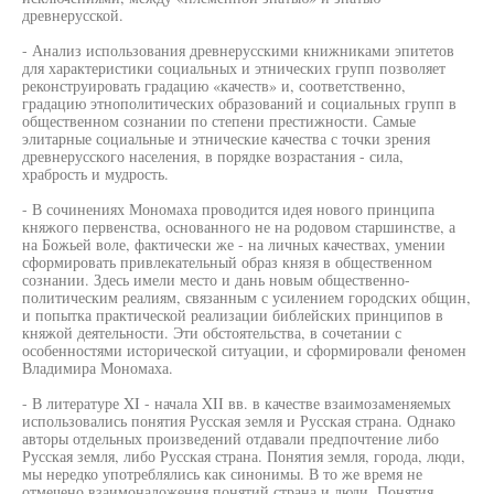
древнерусской.
- Анализ использования древнерусскими книжниками эпитетов
для характеристики социальных и этнических групп позволяет
реконструировать градацию «качеств» и, соответственно,
градацию этнополитических образований и социальных групп в
общественном сознании по степени престижности. Самые
элитарные социальные и этнические качества с точки зрения
древнерусского населения, в порядке возрастания - сила,
храбрость и мудрость.
- В сочинениях Мономаха проводится идея нового принципа
княжого первенства, основанного не на родовом старшинстве, а
на Божьей воле, фактически же - на личных качествах, умении
сформировать привлекательный образ князя в общественном
сознании. Здесь имели место и дань новым общественно-
политическим реалиям, связанным с усилением городских общин,
и попытка практической реализации библейских принципов в
княжой деятельности. Эти обстоятельства, в сочетании с
особенностями исторической ситуации, и сформировали феномен
Владимира Мономаха.
- В литературе XI - начала XII вв. в качестве взаимозаменяемых
использовались понятия Русская земля и Русская страна. Однако
авторы отдельных произведений отдавали предпочтение либо
Русская земля, либо Русская страна. Понятия земля, города, люди,
мы нередко употреблялись как синонимы. В то же время не
отмечено взаимоналожения понятий страна и люди. Понятия