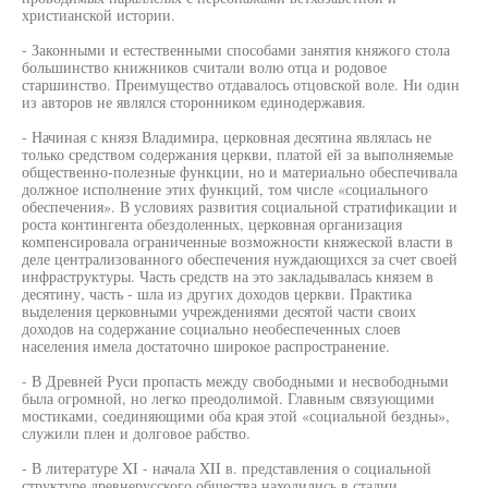
христианской истории.
- Законными и естественными способами занятия княжого стола
большинство книжников считали волю отца и родовое
старшинство. Преимущество отдавалось отцовской воле. Ни один
из авторов не являлся сторонником единодержавия.
- Начиная с князя Владимира, церковная десятина являлась не
только средством содержания церкви, платой ей за выполняемые
общественно-полезные функции, но и материально обеспечивала
должное исполнение этих функций, том числе «социального
обеспечения». В условиях развития социальной стратификации и
роста контингента обездоленных, церковная организация
компенсировала ограниченные возможности княжеской власти в
деле централизованного обеспечения нуждающихся за счет своей
инфраструктуры. Часть средств на это закладывалась князем в
десятину, часть - шла из других доходов церкви. Практика
выделения церковными учреждениями десятой части своих
доходов на содержание социально необеспеченных слоев
населения имела достаточно широкое распространение.
- В Древней Руси пропасть между свободными и несвободными
была огромной, но легко преодолимой. Главным связующими
мостиками, соединяющими оба края этой «социальной бездны»,
служили плен и долговое рабство.
- В литературе XI - начала XII в. представления о социальной
структуре древнерусского общества находились в стадии