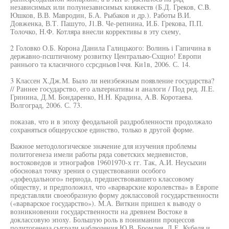
независимых или полунезависимых княжеств (Б.Д. Греков, C.B.
Юшков, В.В. Мавродин, Б.А. Рыбаков и др.). Работы В.И.
Довженка, В.Т. Пашуто, J1.B. Че-репнина, И.Б. Грекова, П.П.
Толочко, Н.Ф. Котляра внесли коррективы в эту схему,
2 Головко О.Б. Корона Данила Галицького: Волинь i Гапичина в
державно-псштичному розвитку Централыю-Схщно! Европи
раннього та класичного ссрсдньов1ччя. Ки1в, 2006. С. 14.
3 Классен Х.Дж.М. Было ли неизбежным появление государства?
// Раннее государство, его альтернативы и аналоги / Под ред. JI.E.
Гринина, Д.М. Бондаренко, H.H. Крадина, A.B. Коротаева.
Волгоград, 2006. С. 73.
показав, что и в эпоху феодальной раздробленности продолжало
сохраняться общерусское единство, только в другой форме.
Важное методологическое значение для изучения проблемы
политогенеза имели работы ряда советских медиевистов,
востоковедов и этнографов 19601970-х гг. Так, А.И. Неусыхин
обосновал точку зрения о существовании особого
«дофеодального» периода, предшествовавшего классовому
обществу, и предположил, что «варварские королевства» в Европе
представляли своеобразную форму доклассовой государственности
(«варварское государство»). М.А. Виткин пришел к выводу о
возникновении государственности на древнем Востоке в
доклассовую эпоху. Большую роль в понимании процессов
политогенеза сыграли наблюдения Ю.В. Бромлея, Л.Е. Кубеля и