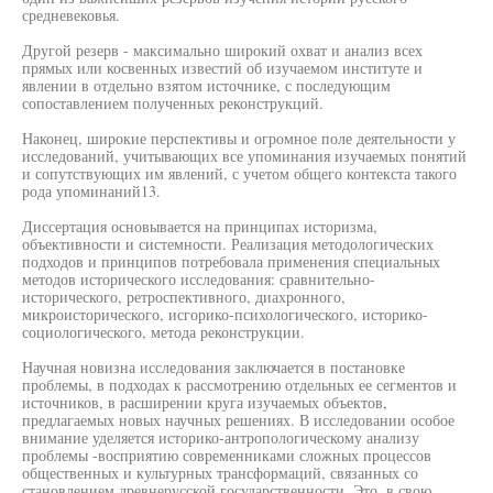
средневековья.
Другой резерв - максимально широкий охват и анализ всех
прямых или косвенных известий об изучаемом институте и
явлении в отдельно взятом источнике, с последующим
сопоставлением полученных реконструкций.
Наконец, широкие перспективы и огромное поле деятельности у
исследований, учитывающих все упоминания изучаемых понятий
и сопутствующих им явлений, с учетом общего контекста такого
рода упоминаний13.
Диссертация основывается на принципах историзма,
объективности и системности. Реализация методологических
подходов и принципов потребовала применения специальных
методов исторического исследования: сравнительно-
исторического, ретроспективного, диахронного,
микроисторического, исгорико-психологического, историко-
социологического, метода реконструкции.
Научная новизна исследования заключается в постановке
проблемы, в подходах к рассмотрению отдельных ее сегментов и
источников, в расширении круга изучаемых объектов,
предлагаемых новых научных решениях. В исследовании особое
внимание уделяется историко-антропологическому анализу
проблемы -восприятию современниками сложных процессов
общественных и культурных трансформаций, связанных со
становлением древнерусской государственности. Это, в свою