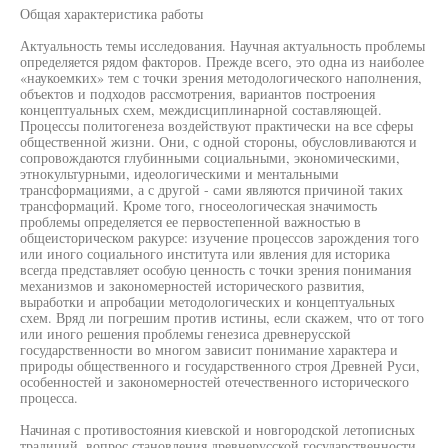
Общая характеристика работы
Актуальность темы исследования. Научная актуальность проблемы
определяется рядом факторов. Прежде всего, это одна из наиболее
«наукоемких» тем с точки зрения методологического наполнения,
объектов и подходов рассмотрения, вариантов построения
концептуальных схем, междисциплинарной составляющей.
Процессы политогенеза воздействуют практически на все сферы
общественной жизни. Они, с одной стороны, обусловливаются и
сопровождаются глубинными социальными, экономическими,
этнокультурными, идеологическими и ментальными
трансформациями, а с другой - сами являются причиной таких
трансформаций. Кроме того, гносеологическая значимость
проблемы определяется ее первостепенной важностью в
общеисторическом ракурсе: изучение процессов зарождения того
или иного социального института или явления для историка
всегда представляет особую ценность с точки зрения понимания
механизмов и закономерностей исторического развития,
выработки и апробации методологических и концептуальных
схем. Вряд ли погрешим против истины, если скажем, что от того
или иного решения проблемы генезиса древнерусской
государственности во многом зависит понимание характера и
природы общественного и государственного строя Древней Руси,
особенностей и закономерностей отечественного исторического
процесса.
Начиная с противостояния киевской и новгородской летописных
традиций, вопрос становления древнерусской государственности