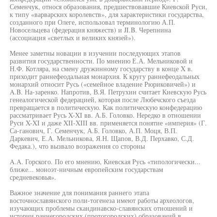
Семенчук, относя образования, предшествовавшие Киевской Руси,
к типу «варварских королевств», для характеристики государства,
созданного при Олеге, использовал терминологию А.П.
Новосельцева (федерация княжеств) и JI.B. Черепнина
(ассоциация «светлых и великих князей»).
Менее заметны новации в изучении последующих этапов
развития государственности. По мнению Е.А. Мельниковой и
Н.Ф. Котляра, на смену дружинному государству в конце X в.
приходит раннефеодальная монархия. К кругу раннефеодальных
монархий относит Русь («семейное владение Рюриковичей») и
A.B. На-заренко. Напротив, В.Я. Петрухин считает Киевскую Русь
генеалогической федерацией, которая после Любечского съезда
превращается в политическую. Как политическую конфедерацию
рассматривает Русь X-XI вв. А.Б. Головко. Нередко в отношении
Руси X-XI и даже XII-XIII вв. применяется понятие «империя» (Г.
Са-ганович, Г. Семенчук, А.Б. Головко, А.П. Моця, В.П.
Даркевич, Е.А. Мельникова, Я.Н. Щапов, В.Д. Перхавко, С.Д.
Федака.), что вызвало возражения со стороны
A.A. Горского. По его мнению, Киевская Русь «типологически...
ближе... моноэт-ничным европейским государствам
средневековья».
Важное значение для понимания раннего этапа
восточнославянского поли-тогенеза имеют работы археологов,
изучающих проблемы скандинавско-славянских отношений и
истории раннегородских (протогородских) образований в