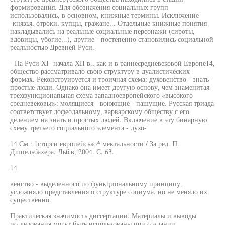
формирования. Для обозначения социальных групп
использовались, в основном, книжные термины. Исключение
-князья, отроки, купцы, гражане... Отдельные книжные понятия
накладывались на реальные социальные персонажи (сироты,
вдовицы, убогие...), другие - постепенно становились социальной
реальностью Древней Руси.
- На Руси XI- начала XII в., как и в раннесредневековой Европе14,
общество рассматривало свою структуру в дуалистических
формах. Реконструируется и троичная схема: духовенство - знать -
простые люди. Однако она имеет другую основу, чем знаменитая
трехфункционапьная схема западноевропейского «высокого
средневековья»: молящиеся - воюющие - пашущие. Русская триада
соответствует дофеодальному, варварскому обществу с его
делением на знать и простых людей. Включение в эту бинарную
схему третьего социального элемента - духо-
14 См.: 1сторги европейсько* мектальности / За ред. П.
Дшцельбахера. Льб|в, 2004. С. 63.
14
венство - выделенного по функциональному принципу,
усложняло представления о структуре социума, но не меняло их
существенно.
Практическая значимость диссертации. Материалы и выводы
исследования могут быть использованы при создании