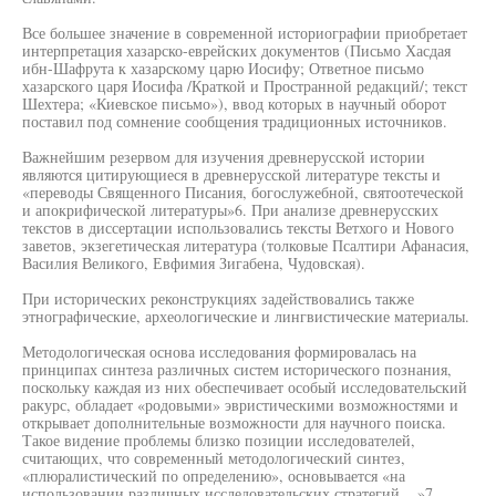
Все большее значение в современной историографии приобретает
интерпретация хазарско-еврейских документов (Письмо Хасдая
ибн-Шафрута к хазарскому царю Иосифу; Ответное письмо
хазарского царя Иосифа /Краткой и Пространной редакций/; текст
Шехтера; «Киевское письмо»), ввод которых в научный оборот
поставил под сомнение сообщения традиционных источников.
Важнейшим резервом для изучения древнерусской истории
являются цитирующиеся в древнерусской литературе тексты и
«переводы Священного Писания, богослужебной, святоотеческой
и апокрифической литературы»6. При анализе древнерусских
текстов в диссертации использовались тексты Ветхого и Нового
заветов, экзегетическая литература (толковые Псалтири Афанасия,
Василия Великого, Евфимия Зигабена, Чудовская).
При исторических реконструкциях задействовались также
этнографические, археологические и лингвистические материалы.
Методологическая основа исследования формировалась на
принципах синтеза различных систем исторического познания,
поскольку каждая из них обеспечивает особый исследовательский
ракурс, обладает «родовыми» эвристическими возможностями и
открывает дополнительные возможности для научного поиска.
Такое видение проблемы близко позиции исследователей,
считающих, что современный методологический синтез,
«плюралистический по определению», основывается «на
использовании различных исследовательских стратегий.. ,»7.