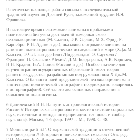
Генетически настоящая работа связана с исследовательской
традицией изучения Древней Руси, заложенной трудами И.Я.
Фроянова.
В настоящее время невозможно заниматься проблемами
политогенеза без учета достижений «американского
неоэволюционизма» (М. Салинз, Э.Р. Сервис, М.Х. Фрид, Р.
Карнейро, Р.Н. Адаме и др.), оказавшего огромное влияние на
развитие политантропологических исследований в мире (ХДж.М.
Классен, Э.Ч.Л. ван дер Влит /Нидерланды/, Э. Саутхолл /
Франция/, П. Скальник /Чехия/, Д.М. Бовда-ренко, A.B. Коротаев,
H.H. Крадин, В.А. Попов /Россия/ и др.). Особое значение для
изучения раннегосударственных образований имеет теория
раннего государства, разработанная под руководством Х.Дж.М.
Классена. О близости идей представителей неоэволюционизма и
«потестарно-политической этнографии» неоднократно говорилось
в историографии8. Сейчас это два основных направления в
осмыслении политогенеза.
6 Данилевский И.Н. На пути к антропологической истории
России // Историческая антропология: место в системе социальных
наук, источники и методы интерпретации: тез. докл. и сообщ.
науч. конф. Москва, 4-6 февр. 1997 г. М., 1998. С. 48.
7 Мопшьницкий Б.Г. О марксистской традиции в отечественной
историографии // Историки в поиске новых смыслов / Отв. ред.
Г.П. Мягков, Е.А. Чиглинцев. Казань, 2003. С. 64-65 и др.