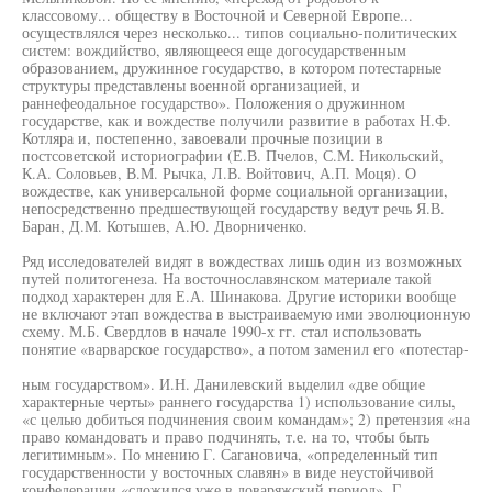
классовому... обществу в Восточной и Северной Европе...
осуществлялся через несколько... типов социально-политических
систем: вождийство, являющееся еще догосударственным
образованием, дружинное государство, в котором потестарные
структуры представлены военной организацией, и
раннефеодальное государство». Положения о дружинном
государстве, как и вождестве получили развитие в работах Н.Ф.
Котляра и, постепенно, завоевали прочные позиции в
постсоветской историографии (Е.В. Пчелов, С.М. Никольский,
К.А. Соловьев, В.М. Рычка, Л.В. Войтович, А.П. Моця). О
вождестве, как универсальной форме социальной организации,
непосредственно предшествующей государству ведут речь Я.В.
Баран, Д.М. Котышев, А.Ю. Дворниченко.
Ряд исследователей видят в вождествах лишь один из возможных
путей политогенеза. На восточнославянском материале такой
подход характерен для Е.А. Шинакова. Другие историки вообще
не включают этап вождества в выстраиваемую ими эволюционную
схему. М.Б. Свердлов в начале 1990-х гг. стал использовать
понятие «варварское государство», а потом заменил его «потестар-
ным государством». И.Н. Данилевский выделил «две общие
характерные черты» раннего государства 1) использование силы,
«с целью добиться подчинения своим командам»; 2) претензия «на
право командовать и право подчинять, т.е. на то, чтобы быть
легитимным». По мнению Г. Сагановича, «определенный тип
государственности у восточных славян» в виде неустойчивой
конфедерации «сложился уже в доваряжский период». Г.