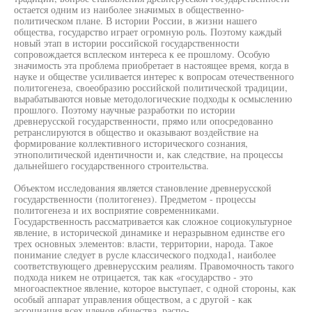
остается одним из наиболее значимых в общественно-
политическом плане. В истории России, в жизни нашего
общества, государство играет огромную роль. Поэтому каждый
новый этап в истории российской государственности
сопровождается всплеском интереса к ее прошлому. Особую
значимость эта проблема приобретает в настоящее время, когда в
науке и обществе усиливается интерес к вопросам отечественного
политогенеза, своеобразию российской политической традиции,
вырабатываются новые методологические подходы к осмыслению
прошлого. Поэтому научные разработки по истории
древнерусской государственности, прямо или опосредованно
ретранслируются в общество и оказывают воздействие на
формирование коллективного исторического сознания,
этнополитической идентичности и, как следствие, на процессы
дальнейшего государственного строительства.
Объектом исследования является становление древнерусской
государственности (политогенез). Предметом - процессы
политогенеза и их восприятие современниками.
Государственность рассматривается как сложное социокультурное
явление, в исторической динамике и неразрывном единстве его
трех основных элементов: власти, территории, народа. Такое
понимание следует в русле классического подхода1, наиболее
соответствующего древнерусским реалиям. Правомочность такого
подхода никем не отрицается, так как «государство - это
многоаспектное явление, которое выступает, с одной стороны, как
особый аппарат управления обществом, а с другой - как
ассоциация всех членов общества, распо-