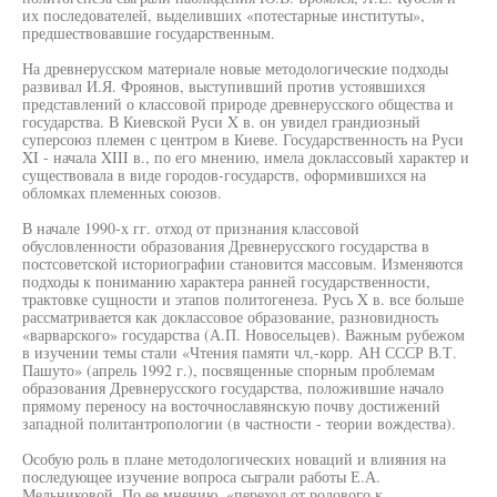
их последователей, выделивших «потестарные институты»,
предшествовавшие государственным.
На древнерусском материале новые методологические подходы
развивал И.Я. Фроянов, выступивший против устоявшихся
представлений о классовой природе древнерусского общества и
государства. В Киевской Руси X в. он увидел грандиозный
суперсоюз племен с центром в Киеве. Государственность на Руси
XI - начала XIII в., по его мнению, имела доклассовый характер и
существовала в виде городов-государств, оформившихся на
обломках племенных союзов.
В начале 1990-х гг. отход от признания классовой
обусловленности образования Древнерусского государства в
постсоветской историографии становится массовым. Изменяются
подходы к пониманию характера ранней государственности,
трактовке сущности и этапов политогенеза. Русь X в. все больше
рассматривается как доклассовое образование, разновидность
«варварского» государства (А.П. Новосельцев). Важным рубежом
в изучении темы стали «Чтения памяти чл,-корр. АН СССР В.Т.
Пашуто» (апрель 1992 г.), посвященные спорным проблемам
образования Древнерусского государства, положившие начало
прямому переносу на восточнославянскую почву достижений
западной политантропологии (в частности - теории вождества).
Особую роль в плане методологических новаций и влияния на
последующее изучение вопроса сыграли работы Е.А.
Мельниковой. По ее мнению, «переход от родового к