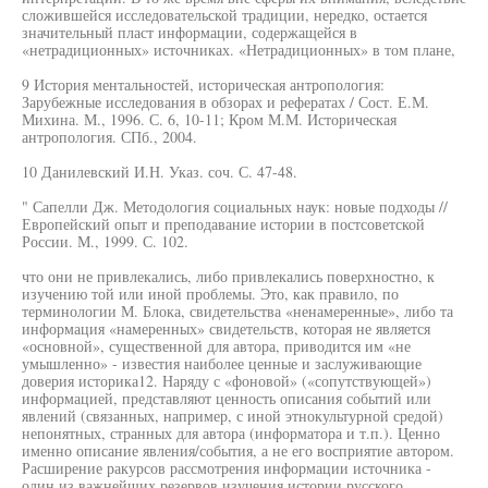
сложившейся исследовательской традиции, нередко, остается
значительный пласт информации, содержащейся в
«нетрадиционных» источниках. «Нетрадиционных» в том плане,
9 История ментальностей, историческая антропология:
Зарубежные исследования в обзорах и рефератах / Сост. Е.М.
Михина. М., 1996. С. 6, 10-11; Кром М.М. Историческая
антропология. СПб., 2004.
10 Данилевский И.Н. Указ. соч. С. 47-48.
" Сапелли Дж. Методология социальных наук: новые подходы //
Европейский опыт и преподавание истории в постсоветской
России. М., 1999. С. 102.
что они не привлекались, либо привлекались поверхностно, к
изучению той или иной проблемы. Это, как правило, по
терминологии М. Блока, свидетельства «ненамеренные», либо та
информация «намеренных» свидетельств, которая не является
«основной», существенной для автора, приводится им «не
умышленно» - известия наиболее ценные и заслуживающие
доверия историка12. Наряду с «фоновой» («сопутствующей»)
информацией, представляют ценность описания событий или
явлений (связанных, например, с иной этнокультурной средой)
непонятных, странных для автора (информатора и т.п.). Ценно
именно описание явления/события, а не его восприятие автором.
Расширение ракурсов рассмотрения информации источника -
один из важнейших резервов изучения истории русского