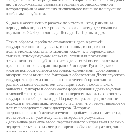
др.), продолжавших развивать традиции дореволюционной
историографии и оказавших значительное влияние на изучение
проблемы за рубежом.
5 Даже в обобщающих работах по истории Руси, ранний ее
период, обычно, рассматривается сквозь призму деятельности
норманнов (С. Франклин, Д. Шепард, Г. Шрамм и др).
Таким образом, проблема становления древнерусской
государственности изучалась, в основном, в социально-
политическом, социально-экономическом и, в определенной
степени, этнокультурном аспектах. Усилиями поколений
отечественных и зарубежных исследователей восстановлены и
прочитаны многие страницы ранней истории Руси. Однако
многие вопросы остаются остродискуссионными: соотношение
внутреннего и внешнего факторов в образовании Древнерусского
государства; формы социально-политической организации на
разных стадиях социальной эволюции восточнославянского
общества; факторы и особенности формирования древнерусской
правящей элиты; роль личности на переломных этапах развития
государства и общества и др. По ряду вопросов традиционные
подходы и методы практически исчерпаны, что требует выработки
новых исследовательских дискурсов. Историко-
антропологический аспект изучения проблемы едва намечается,
но на этом пути уже получены интересные результаты.
Дальнейшее развитие этого перспективного направления должно
осуществляться как за счет расширения объектов изучения, так и
ракурсов их рассмотрения.