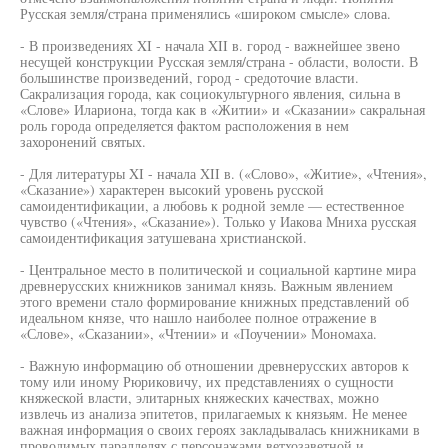
Русская земля/страна применялись «широком смысле» слова.
- В произведениях XI - начала XII в. город - важнейшее звено
несущей конструкции Русская земля/страна - области, волости. В
большинстве произведений, город - средоточие власти.
Сакрализация города, как социокультурного явления, сильна в
«Слове» Илариона, тогда как в «Житии» и «Сказании» сакральная
роль города определяется фактом расположения в нем
захоронений святых.
- Для литературы XI - начала XII в. («Слово», «Житие», «Чтения»,
«Сказание») характерен высокий уровень русской
самоидентификации, а любовь к родной земле — естественное
чувство («Чтения», «Сказание»). Только у Иакова Мниха русская
самоидентификация затушевана христианской.
- Центральное место в политической и социальной картине мира
древнерусских книжников занимал князь. Важным явлением
этого времени стало формирование книжных представлений об
идеальном князе, что нашло наиболее полное отражение в
«Слове», «Сказании», «Чтении» и «Поучении» Мономаха.
- Важную информацию об отношении древнерусских авторов к
тому или иному Рюриковичу, их представлениях о сущности
княжеской власти, элитарных княжеских качествах, можно
извлечь из анализа эпитетов, прилагаемых к князьям. Не менее
важная информация о своих героях закладывалась книжниками в
проводимых параллелях с персонажами ветхозаветной и