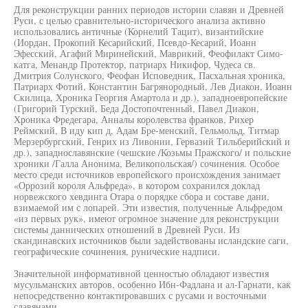
Для реконструкции ранних периодов истории славян и Древней
Руси, с целью сравнительно-исторического анализа активно
использовались античные (Корнелий Тацит), византийские
(Иордан, Прокопий Кесарийский, Псевдо-Кесарий, Иоанн
Эфесский, Агафий Миринейский, Маврикий, Феофилакт Симо-
катга, Менандр Протектор, патриарх Никифор, Чудеса св.
Дмитрия Солунского, Феофан Исповедник, Пасхальная хроника,
Патриарх Фотий, Константин Багрянородный, Лев Диакон, Иоанн
Скилица, Хроника Георгия Амартола и др.), западноевропейские
(Григорий Турский, Беда Достопочтенный, Павел Диакон,
Хроника Фредегара, Анналы королевства франков, Рихер
Реймский, В иду кип д, Адам Бре-менский, Гельмольд, Титмар
Мерзербургский, Генрих из Ливонии, Гервазий Тильберийский и
др.), западнославянские (чешские /Козьмы Пражского/ и польские
хроники /Галла Анонима, Великопольская/) сочинения. Особое
место среди источников европейского происхождения занимает
«Оррозий короля Альфреда», в котором сохранился доклад
норвежского хевдинга Отара о порядке сбора и составе дани,
взимаемой им с лопарей. Эти известия, полученные Альфредом
«из первых рук», имеют огромное значение для реконструкции
системы даннических отношений в Древней Руси. Из
скандинавских источников были задействованы исландские саги,
географические сочинения, рунические надписи.
Значительной информативной ценностью обладают известия
мусульманских авторов, особенно Ибн-Фадлана и ал-Гарнати, как
непосредственно контактировавших с русами и восточными
славянами.