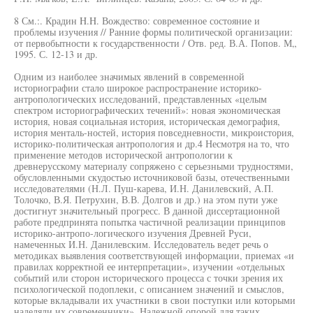
8 См.:. Крадин H.H. Вождество: современное состояние и
проблемы изучения // Ранние формы политической организации:
от первобытности к государственности / Отв. ред. В.А. Попов. М„
1995. С. 12-13 и др.
Одним из наиболее значимых явлений в современной
историографии стало широкое распространение историко-
антропологических исследований, представленных «целым
спектром историографических течений»: новая экономическая
история, новая социальная история, историческая демография,
история менталь-ностей, история повседневности, микроистория,
историко-политическая антропология и др.4 Несмотря на то, что
применение методов исторической антропологии к
древнерусскому материалу сопряжено с серьезными трудностями,
обусловленными скудостью источниковой базы, отечественными
исследователями (Н.Л. Пуш-карева, И.Н. Данилевский, А.П.
Толочко, В.Я. Петрухин, В.В. Долгов и др.) на этом пути уже
достигнут значительный прогресс. В данной диссертационной
работе предпринята попытка частичной реализации принципов
историко-антропо-логического изучения Древней Руси,
намеченных И.Н. Данилевским. Исследователь ведет речь о
методиках выявления соответствующей информации, приемах «и
правилах корректной ее интерпретации», изучении «отдельных
событий или сторон исторического процесса с точки зрения их
психологической подоплеки, с описанием значений и смыслов,
которые вкладывали их участники в свои поступки или которыми
наделяли их современники». Надежной опорой для таких