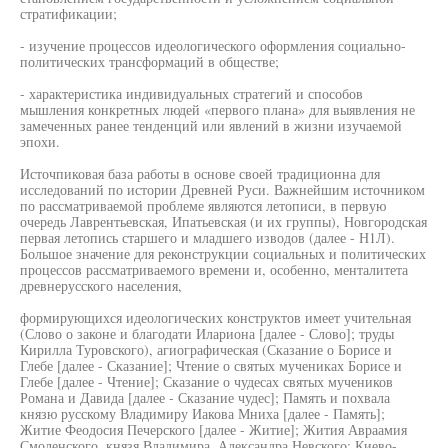
стратификации;
- изучение процессов идеологического оформления социально-
политических трансформаций в обществе;
- характеристика индивидуальных стратегий и способов
мышления конкретных людей «первого плана» для выявления не
замеченных ранее тенденций или явлений в жизни изучаемой
эпохи.
Источпиковая база работы в основе своей традиционна для
исследований по истории Древней Руси. Важнейшим источником
по рассматриваемой проблеме являются летописи, в первую
очередь Лаврентьевская, Ипатьевская (и их группы), Новгородская
первая летопись старшего и младшего изводов (далее - Н1Л).
Большое значение для реконструкции социальных и политических
процессов рассматриваемого времени и, особенно, менталитета
древнерусского населения,
формирующихся идеологических конструктов имеет учительная
(Слово о законе и благодати Илариона [далее - Слово]; труды
Кирилла Туровского), агиографическая (Сказание о Борисе и
Глебе [далее - Сказание]; Чтение о святых мучениках Борисе и
Глебе [далее - Чтение]; Сказание о чудесах святых мучеников
Романа и Давида [далее - Сказание чудес]; Память и похвала
князю русскому Владимиру Иакова Мниха [далее - Память];
Житие Феодосия Печерского [далее - Житие]; Жития Авраамия
Смоленского, князя Владимира, Александра Невского; Киево-