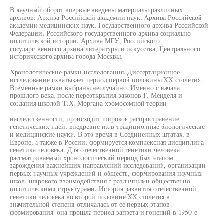
В научный оборот впервые введены материалы различных
архивов: Архива Российской академии наук, Архива Российской
академии медицинских наук, Государственного архива Российской
Федерации, Российского государственного архива социально-
политической истории, Архива МГУ, Российского
государственного архива литературы и искусства, Центрального
исторического архива города Москвы.
Хронологические рамки исследования. Диссертационное
исследование охватывает период первой половины XX столетия.
Временные рамки выбраны неслучайно. Именно с начала
прошлого века, после переоткрытия законов Г. Менделя и
создания школой Т.Х. Моргана хромосомной теории
наследственности, происходит широкое распространение
генетических идей, внедрение их в традиционные биологические
и медицинские науки. В это время в Соединенных штатах, в
Европе, а также в России, формируется комплексная дисциплина -
генетика человека. Для отечественной генетики человека
рассматриваемый хронологический период был этапом
зарождения важнейших направлений исследований, организации
первых научных учреждений и обществ, формирования научных
школ, широкого взаимодействия с различными общественно-
политическими структурами. История развития отечественной
генетики человека во второй половине XX столетия в
значительной степени отличалась от ее первых этапов
формирования: она прошла период запрета и гонений в 1950-е