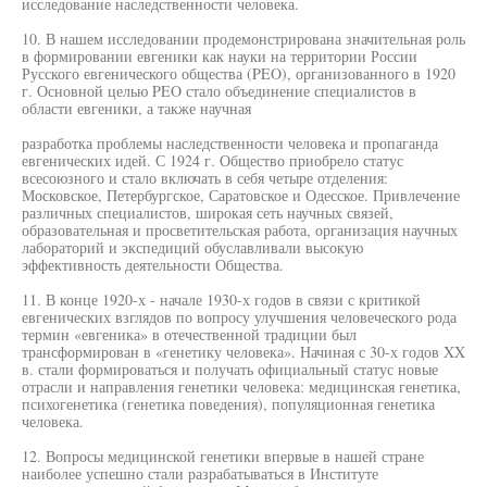
исследование наследственности человека.
10. В нашем исследовании продемонстрирована значительная роль
в формировании евгеники как науки на территории России
Русского евгенического общества (PEO), организованного в 1920
г. Основной целью PEO стало объединение специалистов в
области евгеники, а также научная
разработка проблемы наследственности человека и пропаганда
евгенических идей. С 1924 г. Общество приобрело статус
всесоюзного и стало включать в себя четыре отделения:
Московское, Петербургское, Саратовское и Одесское. Привлечение
различных специалистов, широкая сеть научных связей,
образовательная и просветительская работа, организация научных
лабораторий и экспедиций обуславливали высокую
эффективность деятельности Общества.
11. В конце 1920-х - начале 1930-х годов в связи с критикой
евгенических взглядов по вопросу улучшения человеческого рода
термин «евгеника» в отечественной традиции был
трансформирован в «генетику человека». Начиная с 30-х годов XX
в. стали формироваться и получать официальный статус новые
отрасли и направления генетики человека: медицинская генетика,
психогенетика (генетика поведения), популяционная генетика
человека.
12. Вопросы медицинской генетики впервые в нашей стране
наиболее успешно стали разрабатываться в Институте