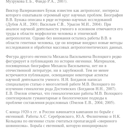
Музрукова Е.Б., Фандо P.A., 2007).
Виктор Валерианович Бунак известен как антрополог, интересы
которого охватывали огромный круг научных проблем. Биография
В.В. Бунака описана в ряде историко-научных исследований
(Дубов А.И., 2001; Васильев C.B., Урысон М.И., 2004). При
анализе научной деятельности ученого в основном отмечаются его
труды в области морфологии человека и этнической
антропологии. Однако без внимания остались работы В.В. в
области генетики человека, где он впервые внедрил новые методы
исследования и обработки массовых антропогенетических данных.
Фигура другого евгениста Михаила Васильевича Волоцкого редко
фигурирует в публикациях по истории евгеники. Материалов,
посвященных биографии Михаила Васильевича, нет ни в
отечественной литературе, ни в зарубежной. Тем не менее
встречаются публикации, освещающие некоторые аспекты
научной деятельности ученого. H.H. Богданов написал
специальную статью о многолетней работе М.В. Волоцкого по
изучению генеалогии рода Достоевских (Богданов H.H., 2007).
Е.В. Пчелов отмечал, что генеалогические работы М.В. Волоцкого
синтезировали гуманитарные и биологические подходы к
проблеме составления родословных (Пчелов Е.В., 2004; 2005).
С конца 1920-х гг. в России начинается кампания по борьбе с
евгеникой. Работы A.C. Серебровского, Ю.А. Филипченко и Н.К.
Кольцова по евгенике стали считаться пропагандой «звериного
шовинизма». Борьба с евгеникой, которую инициировало