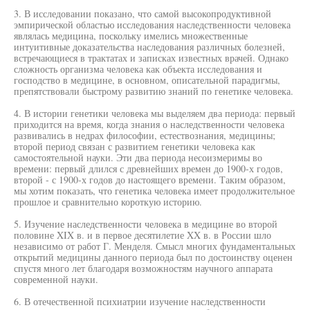
3. В исследовании показано, что самой высокопродуктивной
эмпирической областью исследования наследственности человека
являлась медицина, поскольку имелись множественные
интуитивные доказательства наследования различных болезней,
встречающиеся в трактатах и записках известных врачей. Однако
сложность организма человека как объекта исследования и
господство в медицине, в основном, описательной парадигмы,
препятствовали быстрому развитию знаний по генетике человека.
4. В истории генетики человека мы выделяем два периода: первый
приходится на время, когда знания о наследственности человека
развивались в недрах философии, естествознания, медицины;
второй период связан с развитием генетики человека как
самостоятельной науки. Эти два периода несоизмеримы во
времени: первый длился с древнейших времен до 1900-х годов,
второй - с 1900-х годов до настоящего времени. Таким образом,
мы хотим показать, что генетика человека имеет продолжительное
прошлое и сравнительно короткую историю.
5. Изучение наследственности человека в медицине во второй
половине XIX в. и в первое десятилетие XX в. в России шло
независимо от работ Г. Менделя. Смысл многих фундаментальных
открытий медицины данного периода был по достоинству оценен
спустя много лет благодаря возможностям научного аппарата
современной науки.
6. В отечественной психиатрии изучение наследственности