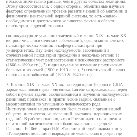
началось значительно раньше, чем в других областях медицины.
Этому способствовали, с одной стороны, объективные научные
факторы: определенный уровень развития знаний об анатомии и
физиологии центральной нервной системы, то есть «запас»
необходимого и достаточного количества фактов в области
психиатрии, с другой стороны -
социокультурные условия: отмеченный в конце XIX - начале XX
вв. рост числа психических заболеваний, организация земских
психиатрических клиник и кафедр психиатрии при
университетах. Изучение наследуемости заболеваний в
отечественной психиатрии проходило в несколько этапов: 1)
статистический учет распространения психических расстройств
(1880-е-1890-е гг.), 2) индивидуальное изучение психических
больных и их семей (1900-е-1910-е гг.), 3) генетический анализ
психических заболеваний (1920-&-1940-е гг.).
7. В конце XIX - начале XX вв. на территории Европы и США
зародилась новая наука - евгеника. Евгеника преследовала перед
собой научные задачи, заключающиеся в изучении наследуемости
различных признаков, и практические задачи, связанные с
мероприятиями по улучшению человеческого рода.
Институционализация евгеники была связана с организацией
обществ, институтов, конференций, выставок, периодических
изданий. В работе показано, что в России идеи о накоплении
негативной наследственности были высказаны еще до Ф.
Гальтона. В 1866 г. врач В.М. Флоринский опубликовал книгу
«Усовершенствование и вырождение человеческого рода», где