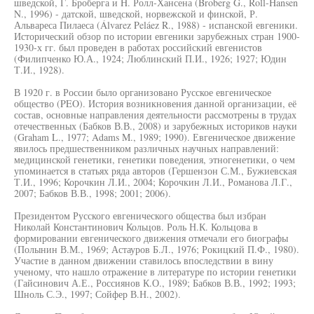
шведской, Г. Броберга и H. Ролл-Хансена (Broberg G., Roll-Hansen
N., 1996) - датской, шведской, норвежской и финской, Р.
Альвареса Пилаеса (Álvarez Peláez R., 1988) - испанской евгеники.
Исторический обзор по истории евгеники зарубежных стран 1900-
1930-х гг. был проведен в работах российский евгенистов
(Филипченко Ю.А., 1924; Люблинский П.И., 1926; 1927; Юдин
Т.И., 1928).
В 1920 г. в России было организовано Русское евгеническое
общество (PEO). История возникновения данной организации, её
состав, основные направления деятельности рассмотрены в трудах
отечественных (Бабков В.В., 2008) и зарубежных историков науки
(Graham L., 1977; Adams M., 1989; 1990). Евгеническое движение
явилось предшественником различных научных направлений:
медицинской генетики, генетики поведения, этногенетики, о чем
упоминается в статьях ряда авторов (Гершензон С.М., Бужиевская
Т.И., 1996; Корочкин Л.И., 2004; Корочкин Л.И., Романова Л.Г.,
2007; Бабков В.В., 1998; 2001; 2006).
Президентом Русского евгенического общества был избран
Николай Константинович Кольцов. Роль Н.К. Кольцова в
формировании евгенического движения отмечали его биографы
(Полынин В.М., 1969; Астауров Б.Л., 1976; Рокицкий П.Ф., 1980).
Участие в данном движении ставилось впоследствии в вину
ученому, что нашло отражение в литературе по истории генетики
(Гайсинович А.Е., Россиянов К.О., 1989; Бабков В.В., 1992; 1993;
Шноль С.Э., 1997; Сойфер В.Н., 2002).