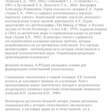
(Хомская Е.Д., 1992; 2002), Степановой С.С. (Степанова С.С.,
2001) и Кузовлевой Е.А. (Kuzovleva Т.А., 2004). Биография
Александра Романовича Лурия описана его дочерью Е.А. Лурия
(Лурия Е.А., 1994) и содержит воспоминания и научную
переписку ученого. Наибольший интерес для более детального
восстановления этапов научной деятельности А.Р. Лурия
представляет его автобиография «The Making of Mind: A Personal
Account of Soviet Psychology» (Luria A.R., 1979), изданная впервые
в США на английском языке и переведенная вскоре на русский
язык (Лурия А.Р., 1982). В мемуарах ученого содержится
последовательное изложение научных проблем, которые
разрабатывались им на протяжении всей жизни. Его научная
автобиография - неотъемлемая часть истории отечественной и
мировой психологической науки. Разрабатывая концепции
происхождения психических
функций человека, А.РЛурия закладывал основы для
формирования отечественной психогенетики.
Становление этногенетики в первой половине XX столетия
остается до настоящего времени не изученным. Хотя о
проникновении новых генетических методов в антропологию
неоднократно упоминал известный отечественный антрополог
Алексеев В.П. (Алексеев В.П., 1989).
Несмотря на достаточно большой интерес ученых различных
специальностей к истории отечественного евгенического
движения, в настоящее время ни в отечественной, ни в