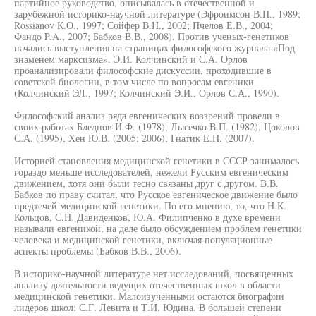
партийное руководство, описывалась в отечественной и
зарубежной историко-научной литературе (Эфроимсон В.П., 1989;
Rossianov К.О., 1997; Сойфер В.Н., 2002; Пчелов Е.В., 2004;
Фандо P.A., 2007; Бабков В.В., 2008). Против ученых-генетиков
начались выступления на страницах философского журнала «Под
знаменем марксизма». Э.И. Колчинский и С.А. Орлов
проанализировали философские дискуссии, проходившие в
советской биологии, в том числе по вопросам евгеники
(Колчинский ЭЛ., 1997; Колчинский Э.И., Орлов С.А., 1990).
Философский анализ ряда евгенических воззрений провели в
своих работах Бледнов И.Ф. (1978), Лысечко В.П. (1982), Цоколов
С.А. (1995), Хен Ю.В. (2005; 2006), Гнатик E.H. (2007).
Историей становления медицинской генетики в СССР занималось
гораздо меньше исследователей, нежели Русским евгеническим
движением, хотя они были тесно связаны друг с другом. В.В.
Бабков по праву считал, что Русское евгеническое движение было
предтечей медицинской генетики. По его мнению, то, что Н.К.
Кольцов, С.Н. Давиденков, Ю.А. Филипченко в духе времени
называли евгеникой, на деле было обсуждением проблем генетики
человека и медицинской генетики, включая популяционные
аспекты проблемы (Бабков В.В., 2006).
В историко-научной литературе нет исследований, посвященных
анализу деятельности ведущих отечественных школ в области
медицинской генетики. Малоизученными остаются биографии
лидеров школ: С.Г. Левита и Т.И. Юдина. В большей степени