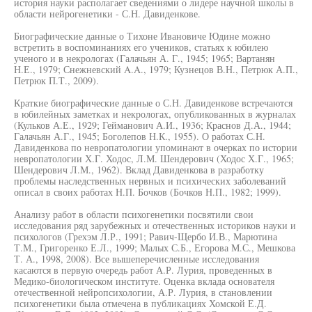
история науки располагает сведениями о лидере научной школы в
области нейрогенетики - С.Н. Давиденкове.
Биографические данные о Тихоне Ивановиче Юдине можно
встретить в воспоминаниях его учеников, статьях к юбилею
ученого и в некрологах (Галачьян А. Г., 1945; 1965; Вартанян
Н.Е., 1979; Снежневский A.A., 1979; Кузнецов В.Н., Петрюк А.П.,
Петрюк П.Т., 2009).
Краткие биографические данные о С.Н. Давиденкове встречаются
в юбилейных заметках и некрологах, опубликованных в журналах
(Кульков А.Е., 1929; Гейманович А.И., 1936; Краснов Д.А., 1944;
Галачьян А.Г., 1945; Боголепов Н.К., 1955). О работах С.Н.
Давиденкова по невропатологии упоминают в очерках по истории
невропатологии Х.Г. Ходос, Л.М. Шендерович (Ходос Х.Г., 1965;
Шендерович Л.М., 1962). Вклад Давиденкова в разработку
проблемы наследственных нервных и психических заболеваний
описал в своих работах Н.П. Бочков (Бочков Н.П., 1982; 1999).
Анализу работ в области психогенетики посвятили свои
исследования ряд зарубежных и отечественных историков науки и
психологов (Грехэм Л.Р., 1991; Равич-Щербо И.В., Марютина
Т.М., Григоренко Е.Л., 1999; Малых С.Б., Егорова М.С., Мешкова
Т. А., 1998, 2008). Все вышеперечисленные исследования
касаются в первую очередь работ А.Р. Лурия, проведенных в
Медико-биологическом институте. Оценка вклада основателя
отечественной нейропсихологии, А.Р. Лурия, в становлении
психогенетики была отмечена в публикациях Хомской Е.Д.