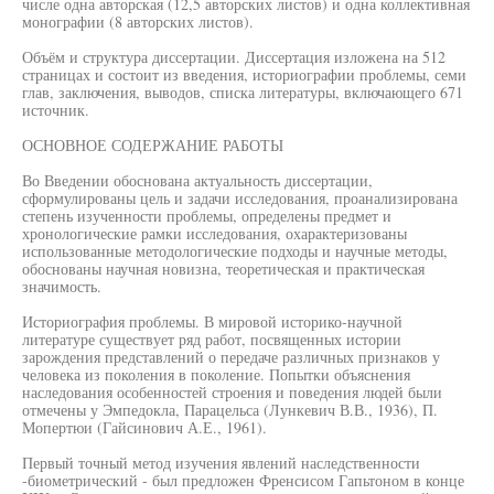
числе одна авторская (12,5 авторских листов) и одна коллективная
монографии (8 авторских листов).
Объём и структура диссертации. Диссертация изложена на 512
страницах и состоит из введения, историографии проблемы, семи
глав, заключения, выводов, списка литературы, включающего 671
источник.
ОСНОВНОЕ СОДЕРЖАНИЕ РАБОТЫ
Во Введении обоснована актуальность диссертации,
сформулированы цель и задачи исследования, проанализирована
степень изученности проблемы, определены предмет и
хронологические рамки исследования, охарактеризованы
использованные методологические подходы и научные методы,
обоснованы научная новизна, теоретическая и практическая
значимость.
Историография проблемы. В мировой историко-научной
литературе существует ряд работ, посвященных истории
зарождения представлений о передаче различных признаков у
человека из поколения в поколение. Попытки объяснения
наследования особенностей строения и поведения людей были
отмечены у Эмпедокла, Парацельса (Лункевич В.В., 1936), П.
Мопертюи (Гайсинович А.Е., 1961).
Первый точный метод изучения явлений наследственности
-биометрический - был предложен Френсисом Гапьтоном в конце