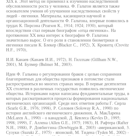
XIX в. Этот метод он применил к изучению наследственной
обусловленности роста у человека. Ф. Гальтон является также
основателем учения об улучшении наследственных свойств у
людей - евгеники. Материалы, касающиеся научной и
организационной деятельности Ф. Гальтона, впервые появились в
трудах К. Пирсона (Pearson К., 1914; 1924; 1930), который
впоследствии стал первым биографом «отца евгеники». На
протяжении XX века интерес к биографии Ф. Гальтона
значительно вырос. О его роли в становлении биометрики и
евгеники писали К. Блекер (Blacker С., 1952), X. Кровитц (Crovitz
H.F., 1970),
И.И. Канаев (Канаев И.И., 1972), Н. Гиллхам (Gillham N.W.,
2001), M. Булмер (Bulmer M., 2003).
Идеи Ф. Гальюна о регулировании браков с целью сохранения
благоприятных для общества признаков в потомстве стали
распространяться во многих странах мира. В первые десятилетия
XX столетия в различных государствах появились евгенические
общества. Историками науки написаны фундаментальные труды, в
которых рассматриваются процессы формирования национальных
евгенических организаций. Среди них отметим работы Г. Сирла
(Searle G.R., 1976; 1998), Р. Соловея (Soloway R.A., 1990) по
истории английского евгенического движения, А. МакЛарена
(McLaren А., 1990) - о канадской, Д. Кевлеса (Kevles D., 1995;
1998; 1999), Г. Аллена (Allen G.E., 1975; 1983), H. Рафтера (Rafter
N.H., 1988), Р. Довбиггина (Dowbiggin R., 2003) -американской, 3.
Сузуки (Suzuki Z., 1975) - японской, M. Тидена (Tyden M., 2002) -