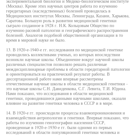
экспериментальной биологии и Медико-биологическом институте
(Москва). Кроме этих научных центров работа по изучению
гередитарных (наследственных) болезней проводилась в
Медицинских институтах Москвы, Ленинграда, Казани, Харькова,
Саратова. Большую роль в развитии медицинской генетики
сыграло созданное в 1928 г. Н.К. Кольцовым Общество по
изучению расовой патологии и географического распространения
болезней. Аналогов подобной общественной организации в то
время в мировой науке не было.
13. В 1920-е-1940-е гг. исследования по медицинской генетике
проводились коллективами ученых, из которых впоследствии
возникли научные школы. Объединение вокруг научной школы
различных специалистов позволяло решать различные
междисциплинарные проблемы в области гередитарной патологии
и ориентироваться на практический результат работы. В
диссертационной работе нами впервые рассмотрены
отечественные научные школы в области медицинской генетики -
это научные школы С.Н. Давиденкова, С.Г. Левита, Т.И. Юдина.
Нами показано, что исследования в области медицинской
генетики, проводившиеся данными научными школами, оказали
влияние на развитие генетики человека в СССР и в мире.
14. В 1920-е гг. происходили процессы взаимопроникновения и
взаимодействия антропологии и генетики. Впервые показано, что
работы по изучению геногеографии населения СССР,
проведенные в 1920-е-1930-е гг. были одними из первых
исследований в области популяционной генетики человека и