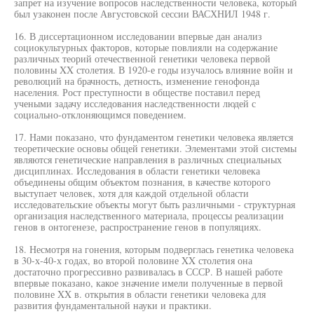
запрет на изучение вопросов наследственности человека, который
был узаконен после Августовской сессии ВАСХНИЛ 1948 г.
16. В диссертационном исследовании впервые дан анализ
социокультурных факторов, которые повлияли на содержание
различных теорий отечественной генетики человека первой
половины XX столетия. В 1920-е годы изучалось влияние войн и
революций на брачность, детность, изменение генофонда
населения. Рост преступности в обществе поставил перед
учеными задачу исследования наследственности людей с
социально-отклоняющимся поведением.
17. Нами показано, что фундаментом генетики человека является
теоретические основы общей генетики. Элементами этой системы
являются генетические направления в различных специальных
дисциплинах. Исследования в области генетики человека
объединены общим объектом познания, в качестве которого
выступает человек, хотя для каждой отдельной области
исследовательские объекты могут быть различными - структурная
организация наследственного материала, процессы реализации
генов в онтогенезе, распространение генов в популяциях.
18. Несмотря на гонения, которым подверглась генетика человека
в 30-х-40-х годах, во второй половине XX столетия она
достаточно прогрессивно развивалась в СССР. В нашей работе
впервые показано, какое значение имели полученные в первой
половине XX в. открытия в области генетики человека для
развития фундаментальной науки и практики.