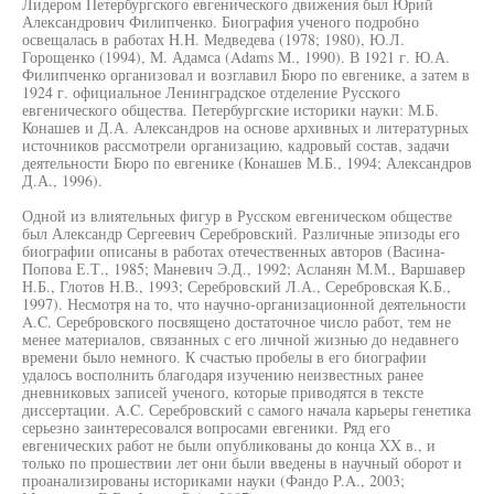
Лидером Петербургского евгенического движения был Юрий
Александрович Филипченко. Биография ученого подробно
освещалась в работах H.H. Медведева (1978; 1980), Ю.Л.
Горощенко (1994), М. Адамса (Adams M., 1990). В 1921 г. Ю.А.
Филипченко организовал и возглавил Бюро по евгенике, а затем в
1924 г. официальное Ленинградское отделение Русского
евгенического общества. Петербургские историки науки: М.Б.
Конашев и Д.А. Александров на основе архивных и литературных
источников рассмотрели организацию, кадровый состав, задачи
деятельности Бюро по евгенике (Конашев М.Б., 1994; Александров
Д.А., 1996).
Одной из влиятельных фигур в Русском евгеническом обществе
был Александр Сергеевич Серебровский. Различные эпизоды его
биографии описаны в работах отечественных авторов (Васина-
Попова Е.Т., 1985; Маневич Э.Д., 1992; Асланян М.М., Варшавер
Н.Б., Глотов Н.В., 1993; Серебровский Л.А., Серебровская К.Б.,
1997). Несмотря на то, что научно-организационной деятельности
A.C. Серебровского посвящено достаточное число работ, тем не
менее материалов, связанных с его личной жизнью до недавнего
времени было немного. К счастью пробелы в его биографии
удалось восполнить благодаря изучению неизвестных ранее
дневниковых записей ученого, которые приводятся в тексте
диссертации. A.C. Серебровский с самого начала карьеры генетика
серьезно заинтересовался вопросами евгеники. Ряд его
евгенических работ не были опубликованы до конца XX в., и
только по прошествии лет они были введены в научный оборот и
проанализированы историками науки (Фандо P.A., 2003;