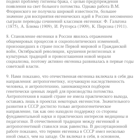
поднял проблему гигиены брака, с целью предупреждения
появления на свет больного потомства. Однако работа В.М.
Флоринского не получила широкой известности, большее
значение для восприятия евгенических идей в России несомненно
сыграли переводы сочинений классиков евгеники: Ф. Гальтона
(1875), А. Блюма (1909), И. Рутгерса (1909), К. Пирсона (1911).
8. Становление евгеники в России явилось отражением
общемировых процессов и социополитических изменений,
произошедших в стране после Первой мировой и Гражданской
войн, Октябрьской революции, крушения религиозных и
культурных традиций и провозглашения новой морали
социализма, поэтому активно евгеника развивалась в первые годы
советской власти.
9. Нами показано, что отечественная евгеника включала в себя два
направления: антропогенетику, изучающую наследственность
человека, и антропотехнию, занимающуюся подбором
генетически ценных людей для производства потомства.
Антропотехния в нашей стране не имела практического выхода,
оставаясь лишь в проектах некоторых евгенистов. Значительного
развития в СССР достигло только антропогенетическое
направление, так как оно находило поддержку со стороны
фундаментальной науки и практических интересов медицины и
педагогики. В отечественной традиции между евгеникой и
антропогенетикой ставился знак равенства. В диссертационной
работе показано, что термин евгеника в СССР имел несколько
иной смысл, чем на западе. Он включал в себя, в основном,