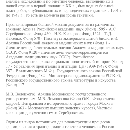
анализа исследований по генетике человека, выполненных в
нашей стране в первой половине XX в., был поднят большой
пласт работ, опубликованных в периодических изданиях с 1901 г.
по 1948 г., то есть до момента разгрома генетики.
Проанализирован большой массив документов из различных
архивов: Архива Российской академии наук (Фонд 1595 - A.C.
Серебровского; Фонд 450 - Н.К. Кольцова; Фонд 1521 - Т.Д.
Лысенко; Фонд 570 - Института экспериментальной биологии),
Архива Российской академии медицинских наук (Фонд 1 -
Личные дела действительных членов Академии медицинских наук
СССР; Фонд 9120 - Личные дела членов-корреспондентов
Академии медицинских наук СССР), Российского
государственного архива социально-политической истории (Фонд
17 - Управления пропаганды и агитации ЦК (1939-1948); Фонд
357 - Владимирского М.Ф.), Государственного архива Российской
Федерации (Фонд 482 - Министерства здравоохранения РСФСР),
Российского государственного архива литературы и искусства
(Фонд 117 -
M.B. Волоцкого), Архива Московского государственного
университета им. М.В. Ломоносова (Фонд О/К - Фонд отдела
кадров), Центрального исторического архива города Москвы
(Фонд 363 - Московских высших женских курсов), Частной
коллекции документов семьи Серебровских.
Одним из видов источников для реконструкции процессов
формирования и трансформации генетики человека в России