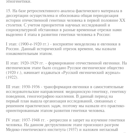
этногенетики.
15. На базе ретроспективного анализа фактического материала в
диссертации осуществлена и обоснована общая периодизация
истории отечественной генетики человека в первой половине XX
столетия. С учетом приоритетов научных исследований и
социокультурной обстановки в разные временные отрезки нами
выделено 4 этапа в развитии генетики человека в России:
I этап: (1900-е-1920 гг.) - восприятие менделизма и евгеники в
России. Данный исторический отрезок времени, мы назвали
ознакомительным этапом.
II этап: 1920-1929 гг. - формирование отечественной евгеники. На
евгеническом этапе было создано Русское евгеническое общество
(1920 г.), начинает издаваться «Русский евгенический журнал»
(1922).
III этап: 1930-1936 - трансформация евгеники в самостоятельные
исследовательские направления: медицинскую генетику, генетику
поведения, геногеографию населения. В данный период на
первый план вышла организация исследований, связанных с
решением практических задач, поэтому мы назвали его практико-
ориентированным этапом развития генетики человека.
IV этап: 1937-1948 гг. - репрессии и запрет на изучение генетики
человека. На данном деструктивном этапе произошел разгром
Медико-генетического института (1937) и наложен негласный