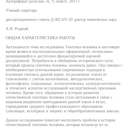
Автореферат разослан «$_?> ии&А, 2011 г
Ученый секретарь
диссертационного совета Д 002.051.02 доктор химических наук
А.Н. Родный
ОБЩАЯ ХАРАКТЕРИСТИКА РАБОТЫ
Актуальность темы исследования. Генетика человека в настоящее
время является институционально оформленной, интенсивно
развивающейся и достаточно финансируемой научной
дисциплиной. Потребность в обобщении исторического пути,
который прошла генетика человека, возникла давно. Она связана с
необходимостью использования современных подходов к
изучению генезиса данной науки. на различных этапах ее
становления, с учетом когнитивных, методологических,
философских, социальных, психологических, культурологических
и этических аспектов исследований наследственных признаков
человека. Кроме того, обращение к истории развития
отечественной генетики человека стало актуальным в связи с
широким введением преподавания данной науки в вузах,
учреждениях среднего профессионального образования
(училищах, колледжах и лицеях) и общеобразовательных школах.
Данное исследование помогает восполнить пробелы в истории
отечественной генетики человека, которые возникли из-за