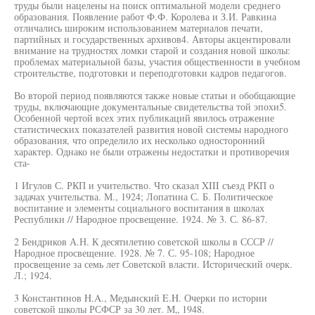
труды были нацелены на поиск оптимальной модели среднего
образования. Появление работ Ф.Ф. Королева и З.И. Равкина
отличались широким использованием материалов печати,
партийных и государственных архивов4. Авторы акцентировали
внимание на трудностях ломки старой и создания новой школы:
проблемах материальной базы, участия общественности в учебном
строительстве, подготовки и переподготовки кадров педагогов.
Во второй период появляются также новые статьи и обобщающие
труды, включающие документальные свидетельства той эпохи5.
Особенной чертой всех этих публикаций явилось отражение
статистических показателей развития новой системы народного
образования, что определило их несколько односторонний
характер. Однако не были отражены недостатки и противоречия
ста-
1 Игулов С. РКП и учительство. Что сказал XIII съезд РКП о
задачах учительства. М., 1924; Лопатина С. Б. Политическое
воспитание и элементы социального воспитания в школах
Республики // Народное просвещение. 1924. № 3. С. 86-87.
2 Бендриков А.Н. К десятилетию советской школы в СССР //
Народное просвещение. 1928. № 7. С. 95-108; Народное
просвещение за семь лет Советской власти. Исторический очерк.
Л.; 1924.
3 Константинов H.A., Медынский E.H. Очерки по истории
советской школы РСФСР за 30 лет. М„ 1948.