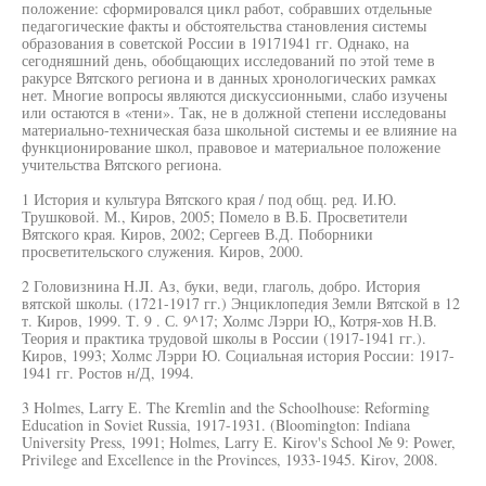
положение: сформировался цикл работ, собравших отдельные
педагогические факты и обстоятельства становления системы
образования в советской России в 19171941 гг. Однако, на
сегодняшний день, обобщающих исследований по этой теме в
ракурсе Вятского региона и в данных хронологических рамках
нет. Многие вопросы являются дискуссионными, слабо изучены
или остаются в «тени». Так, не в должной степени исследованы
материально-техническая база школьной системы и ее влияние на
функционирование школ, правовое и материальное положение
учительства Вятского региона.
1 История и культура Вятского края / под общ. ред. И.Ю.
Трушковой. М., Киров, 2005; Помело в В.Б. Просветители
Вятского края. Киров, 2002; Сергеев В.Д. Поборники
просветительского служения. Киров, 2000.
2 Головизнина H.JI. Аз, буки, веди, глаголь, добро. История
вятской школы. (1721-1917 гг.) Энциклопедия Земли Вятской в 12
т. Киров, 1999. Т. 9 . С. 9^17; Холмс Лэрри Ю„ Котря-хов Н.В.
Теория и практика трудовой школы в России (1917-1941 гг.).
Киров, 1993; Холмс Лэрри Ю. Социальная история России: 1917-
1941 гг. Ростов н/Д, 1994.
3 Holmes, Larry Е. The Kremlin and the Schoolhouse: Reforming
Education in Soviet Russia, 1917-1931. (Bloomington: Indiana
University Press, 1991; Holmes, Larry E. Kirov's School № 9: Power,
Privilege and Excellence in the Provinces, 1933-1945. Kirov, 2008.