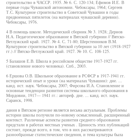
строительство в ЧАССР. 1935. № 6. С. 120-134; Ефимов И.Е. В
первые годы Чувашской автономии. Чебоксары, 1964; Сергеев
Т.С. Культурное строительство в Советской Чувашии в годы
предвоенных пятилеток (на материалах чувашской деревни).
Чебоксары, 1976.
4 В помощь школе. Методический сборник № 3. 1928; Дернов
H.A. Педагогическое образование в Вятской губернии // Вятско-
Ветлужский край. 1927. № 4. С. 71-80; Шерстенников В.М.
Культурное строительство в Вятской губернии за 10 лет (1918-1927
гг.) // Вятско-Ветлужский край. 1927. № 10. С. 108-125.
5 Балашов Е.В. Школа в российском обществе 1917-1927 гг.
(становление нового человека). Спб., 2003.
6 Ершова О.В. Школьное образование в РСФСР в 1917-1941 гг.
исторический опыт и уроки (на материалах Чувашии): дне. ...
канд. ист. наук. Чебоксары, 2007; Фирсова И.А. Становление и
основные тенденции развития системы школьного образования в
Мордовии, 1917— 1941 гг.: автореф. дне. ... канд. ист. наук.
Саранск, 1998.
дания в Вятском регионе является весьма актуальным. Проблемы
истории школы получили по-новому осмысленный, расширенный
контекст. Различные аспекты развития среднего образования
предстали в работах местных ученых . Ценность этих публикаций
состоит, прежде всего, в том, что в них рассматриваются
разнообразные статистические сведения, и тема культуры была