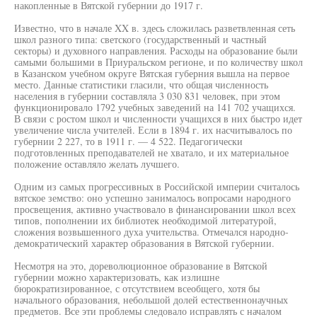
накопленные в Вятской губернии до 1917 г.
Известно, что в начале XX в. здесь сложилась разветвленная сеть
школ разного типа: светского (государственный и частный
секторы) и духовного направления. Расходы на образование были
самыми большими в Приуральском регионе, и по количеству школ
в Казанском учебном округе Вятская губерния вышла на первое
место. Данные статистики гласили, что общая численность
населения в губернии составляла 3 030 831 человек, при этом
функционировало 1792 учебных заведений на 141 702 учащихся.
В связи с ростом школ и численности учащихся в них быстро идет
увеличение числа учителей. Если в 1894 г. их насчитывалось по
губернии 2 227, то в 1911 г. — 4 522. Педагогически
подготовленных преподавателей не хватало, и их материальное
положение оставляло желать лучшего.
Одним из самых прогрессивных в Российской империи считалось
вятское земство: оно успешно занималось вопросами народного
просвещения, активно участвовало в финансировании школ всех
типов, пополнении их библиотек необходимой литературой,
сложения возвышенного духа учительства. Отмечался народно-
демократический характер образования в Вятской губернии.
Несмотря на это, дореволюционное образование в Вятской
губернии можно характеризовать, как излишне
бюрократизированное, с отсутствием всеобщего, хотя бы
начального образования, небольшой долей естественнонаучных
предметов. Все эти проблемы следовало исправлять с началом