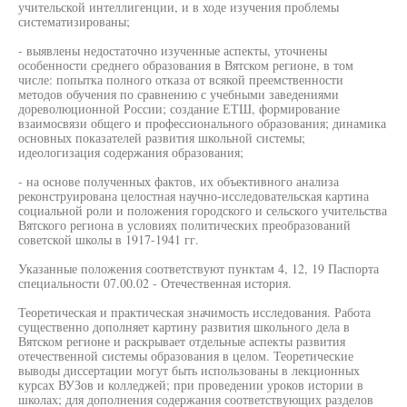
учительской интеллигенции, и в ходе изучения проблемы
систематизированы;
- выявлены недостаточно изученные аспекты, уточнены
особенности среднего образования в Вятском регионе, в том
числе: попытка полного отказа от всякой преемственности
методов обучения по сравнению с учебными заведениями
дореволюционной России; создание ЕТШ, формирование
взаимосвязи общего и профессионального образования; динамика
основных показателей развития школьной системы;
идеологизация содержания образования;
- на основе полученных фактов, их объективного анализа
реконструирована целостная научно-исследовательская картина
социальной роли и положения городского и сельского учительства
Вятского региона в условиях политических преобразований
советской школы в 1917-1941 гг.
Указанные положения соответствуют пунктам 4, 12, 19 Паспорта
специальности 07.00.02 - Отечественная история.
Теоретическая и практическая значимость исследования. Работа
существенно дополняет картину развития школьного дела в
Вятском регионе и раскрывает отдельные аспекты развития
отечественной системы образования в целом. Теоретические
выводы диссертации могут быть использованы в лекционных
курсах ВУЗов и колледжей; при проведении уроков истории в
школах; для дополнения содержания соответствующих разделов