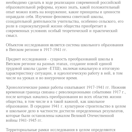
необходимо сделать в ходе реализации современной российской
образовательной реформы, нужно знать, какой положительный
опыт можно взять на вооружение, какие принципы и ценности
оправдали себя. Изучение феномена советской школы,
созидательной деятельности учительства, особенно сельского, его
роли в социокультурной жизни общества приобретает в
современных условиях особый теоретический и практический
смысл.
Объектом исследования является система школьного образования
в Вятском регионе в 1917-1941 гг.
Предмет исследования - сущность преобразований школы в
Вятском регионе на разных этапах, создание новой единой
трудовой школы (далее -ЕТШ), включая начальную и итоговую
характеристику ситуации, и идеологическую работу в ней, в том
числе на уроках и во внеурочное время.
Хронологические рамки работы охватывают 1917-1941 гг. Нижняя
временная граница связана с революционными событиями 1917 г.,
после которых начались преобразования во всех областях жизни
общества, в том числе и в такой важной, как школьное
образование. В середине 1941 г. культурное строительство в целом
и школьное дело в частности достигли определенных результатов,
которые были остановлены началом Великой Отечественной
войны 1941-1945 гг.
Территориальные рамки исследования в целом определяются