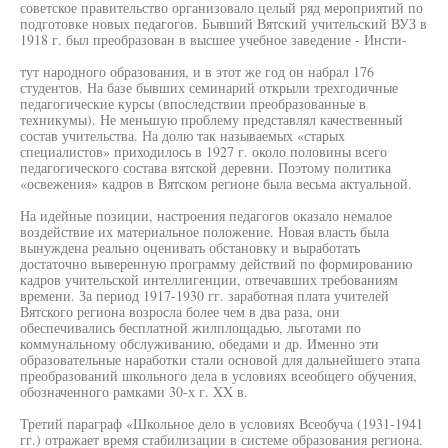
советское правительство организовало целый ряд мероприятий по
подготовке новых педагогов. Бывший Вятский учительский ВУЗ в
1918 г. был преобразован в высшее учебное заведение - Инсти-
тут народного образования, и в этот же год он набрал 176
студентов. На базе бывших семинарий открыли трехгодичные
педагогические курсы (впоследствии преобразованные в
техникумы). Не меньшую проблему представлял качественный
состав учительства. На долю так называемых «старых
специалистов» приходилось в 1927 г. около половины всего
педагогического состава вятской деревни. Поэтому политика
«освежения» кадров в Вятском регионе была весьма актуальной.
На идейные позиции, настроения педагогов оказало немалое
воздействие их материальное положение. Новая власть была
вынуждена реально оценивать обстановку и выработать
достаточно выверенную программу действий по формированию
кадров учительской интеллигенции, отвечавших требованиям
времени. За период 1917-1930 гг. заработная плата учителей
Вятского региона возросла более чем в два раза, они
обеспечивались бесплатной жилплощадью, льготами по
коммунальному обслуживанию, обедами и др. Именно эти
образовательные наработки стали основой для дальнейшего этапа
преобразований школьного дела в условиях всеобщего обучения,
обозначенного рамками 30-х г. XX в.
Третий параграф «Школьное дело в условиях Всеобуча (1931-1941
гг.) отражает время стабилизации в системе образования региона.