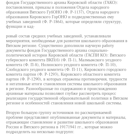
фондов Государственного архива Кировской области (ГАКО):
постановления, приказы и положения Отдела народного
образования Вятского ГубОНО (Ф. Р-1137), Отдела народного
образования Кировского ГорОНО и подведомственных ему
учебных заведений (Ф. Р-1864), которые определяли структуру,
функции и кад-
ровый состав средних учебных заведений, устанавливали
мероприятия, необходимые для развития школьного образования в
Вятском регионе. Существенно дополнили научную работу
документы фондов Государственного архива социально-
политической истории Кировской области (ГАСПИ КО): Вятского
губернского комитета ВКП(б) (Ф. П-1), Малмыжского уездного
комитета (Ф. П-8), Нолинского уездного комитета (Ф. П-10),
Слободского уездного комитета (Ф. П-11), Кировского городского
комитета партии (Ф. Р-1293), Кировского областного комитета
партии (Ф. Р-1290), в которых отражены противоречия, трудности
и негативные итоги становления системы школьного образования
в регионе. Разнообразные по содержанию и происхождению
архивные материалы позволяют глубже рассмотреть процесс
реализации государственной образовательной политики в Вятском
регионе и особенностей становления новой школьной системы.
Вторую большую группу источников по рассматриваемой
проблеме представляют опубликованные документы и материалы,
отражающие становление и развитие школьного образования
России и Вятского региона в 19171941 гг., которые можно
подразделить на несколько подгрупп: