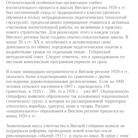
Отличительной особенностью организации учебно-
воспитательного процесса в школах Вятского региона 1920-х гг.
был постепенный отход от традиционного классно-урочного
обучения в пользу нетрадиционных педагогических технологий
(экскурсий), предполагавших превращение учащихся в активных
участников воспитательной работы, их включение в практику
нового строительства. Для реализации этого в каждом уезде
Вятского региона были созданы опытно-показательные школы. В
конце 20-х гг. XX в. возобновил и активизировал свою
деятельность по обмену передовым педагогическим опытом и
разработками уроков по отдельным темам - Губернский
методический совет. Следует отметить, что к преподаванию по
местным комплексным программам перешли не сразу.
В плане ликвидации неграмотности в Вятском регионе 1920-е гг.
оказались более плодотворными по сравнению с двумя
последними дореволюционными десятилетиями. Если на 1000
человек сельского населения в 1897 г. приходилось 158
грамотных, в 1920 г. - 288, то к 1926 г. - уже 407. Определенную
специфику выявляло образование так называемых национальных
(этнических) групп, к которым на рассматриваемой территории
относились марийцы, удмурты, коми и татары. Расцвет
«национального» образования в Вятском регионе пришелся на
конец 1920-х гг.
Значительная масса учительства в Вятской губернии вначале не
поддержала реформы, проводимые новой властью после
революционных событий 1917 г. и ушла из школ. В связи с этим