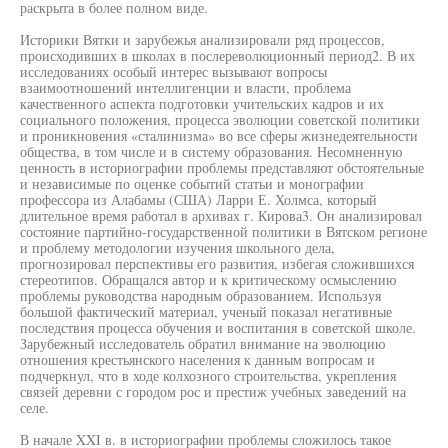
раскрыта в более полном виде.
Историки Вятки и зарубежья анализировали ряд процессов,
происходивших в школах в послереволюционный период2. В их
исследованиях особый интерес вызывают вопросы
взаимоотношений интеллигенции и власти, проблема
качественного аспекта подготовки учительских кадров и их
социального положения, процесса эволюции советской политики
и проникновения «сталинизма» во все сферы жизнедеятельности
общества, в том числе и в систему образования. Несомненную
ценность в историографии проблемы представляют обстоятельные
и независимые по оценке событий статьи и монографии
профессора из Алабамы (США) Ларри Е. Холмса, который
длительное время работал в архивах г. Кирова3. Он анализировал
состояние партийно-государственной политики в Вятском регионе
и проблему методологии изучения школьного дела,
прогнозировал перспективы его развития, избегая сложившихся
стереотипов. Обращался автор и к критическому осмыслению
проблемы руководства народным образованием. Используя
большой фактический материал, ученый показал негативные
последствия процесса обучения и воспитания в советской школе.
Зарубежный исследователь обратил внимание на эволюцию
отношения крестьянского населения к данным вопросам и
подчеркнул, что в ходе колхозного строительства, укрепления
связей деревни с городом рос и престиж учебных заведений на
селе.
В начале XXI в. в историографии проблемы сложилось такое