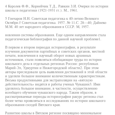
4 Королев Ф.Ф., Корнейчик Т.Д., Равкин З.И. Очерки по истории
школы и педагогики (1921-1931 гг.). М., 1961.
5 Гончаров H.H. Советская педагогика к 40-летию Великого
Октября // Советская педагогика. 1957. № 11.C. 28—40; Дайнеко
М.М. 40 лет народного образования в СССР. М, 1957.
новления системы образования. Еще одним направлением стала
педагогическая библиография по данной научной проблеме1.
В первом и втором периодах историографии, в результате
изучения документов партийных и советских органов, местной
печати, вовлечения в научный оборот новых архивных
источников, стали появляться обобщающие труды по истории
школьного дела в отдельных регионах России: республиках
Марий-Эл, Удмуртии и Нижегородской области2. При этом
авторы преследовали цель выявления достижений в этой области
и уделяли большое внимание количественным характеристикам.
Весьма продуктивными для экстраполяции на «вятскую
действительность» видятся и работы ученых Чувашии3. Ими
уделялось большое внимание, в частности, осуществлению
всеобщего обучения чувашского народа. Таким образом, в
рассматриваемые периоды историографии ракурс региона стал
более четко проявляться в исследованиях по истории школьного
образования соседей Вятского края.
Развитию школы в Вятском регионе посвящено минимальное