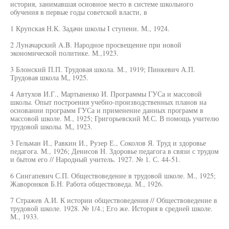
история, занимавшая основное место в системе школьного
обучения в первые годы советской власти, в
1 Крупская Н.К. Задачи школы I ступени. М., 1924.
2 Луначарский A.B. Народное просвещение при новой
экономической политике. М.,1923.
3 Блонский П.П. Трудовая школа. М., 1919; Пинкевич А.П.
Трудовая школа М„ 1925.
4 Автухов И.Г., Мартыненко И. Программы ГУСа и массовой
школы. Опыт построения учебно-производственных планов на
основании программ ГУСа и применение данных программ в
массовой школе. М., 1925; Григорьевский М.С. В помощь учителю
трудовой школы. М„ 1923.
3 Гельман И., Равкин И., Рузер Е., Соколов Я. Труд и здоровье
педагога. М., 1926; Денисов Н. Здоровье педагога в связи с трудом
и бытом его // Народный учитель. 1927. № 1. С. 44-51.
6 Сингапевич С.П. Обществоведение в трудовой школе. М., 1925;
Жаворонков Б.Н. Работа обществоведа. М., 1926.
7 Стражев А.И. К истории обществоведения // Обществоведение в
трудовой школе. 1928. № 1/4.; Его же. История в средней школе.
М., 1933.