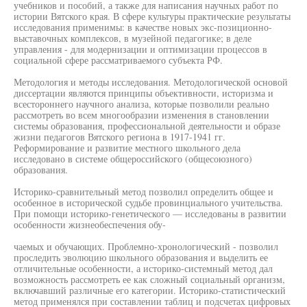
учебников и пособий, а также для написания научных работ по
истории Вятского края. В сфере культуры практические результаты
исследования применимы: в качестве новых экс-позиционно-
выставочных комплексов, в музейной педагогике; в деле
управления - для модернизации и оптимизации процессов в
социальной сфере рассматриваемого субъекта РФ.
Методология и методы исследования. Методологической основой
диссертации являются принципы объективности, историзма и
всестороннего научного анализа, которые позволили реально
рассмотреть во всем многообразии изменения в становлении
системы образования, профессиональной деятельности и образе
жизни педагогов Вятского региона в 1917-1941 гг.
Реформирование и развитие местного школьного дела
исследовано в системе общероссийского (общесоюзного)
образования.
Историко-сравнительный метод позволил определить общее и
особенное в исторической судьбе провинциального учительства.
При помощи историко-генетического — исследованы в развитии
особенности жизнеобеспечения обу-
чаемых и обучающих. Проблемно-хронологический - позволил
проследить эволюцию школьного образования и выделить ее
отличительные особенности, а историко-системный метод дал
возможность рассмотреть ее как сложный социальный организм,
включавший различные его категории. Историко-статистический
метод применялся при составлении таблиц и подсчетах цифровых