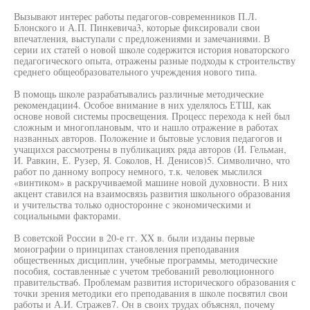
Вызывают интерес работы педагогов-современников П.Л.
Блонского и А.П. Пинкевича3, которые фиксировали свои
впечатления, выступали с предложениями и замечаниями. В
серии их статей о новой школе содержится история новаторского
педагогического опыта, отражены разные подходы к строительству
среднего общеобразовательного учреждения нового типа.
В помощь школе разрабатывались различные методические
рекомендации4. Особое внимание в них уделялось ЕТШ, как
основе новой системы просвещения. Процесс перехода к ней был
сложным и многоплановым, что и нашло отражение в работах
названных авторов. Положение и бытовые условия педагогов и
учащихся рассмотрены в публикациях ряда авторов (И. Гельман,
И. Равкин, Е. Рузер, Я. Соколов, Н. Денисов)5. Символично, что
работ по данному вопросу немного, т.к. человек мыслился
«винтиком» в раскручиваемой машине новой духовности. В них
акцент ставился на взаимосвязь развития школьного образования
и учительства только односторонне с экономическими и
социальными факторами.
В советской России в 20-е гг. XX в. были изданы первые
монографии о принципах становления преподавания
общественных дисциплин, учебные программы, методические
пособия, составленные с учетом требований революционного
правительства6. Проблемам развития исторического образования с
точки зрения методики его преподавания в школе посвятил свои
работы и А.И. Стражев7. Он в своих трудах объяснял, почему