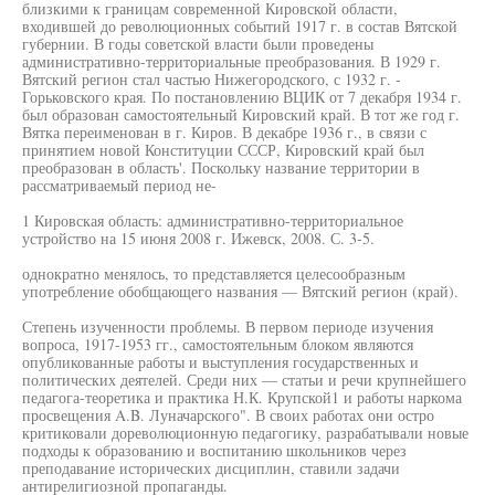
близкими к границам современной Кировской области,
входившей до революционных событий 1917 г. в состав Вятской
губернии. В годы советской власти были проведены
административно-территориальные преобразования. В 1929 г.
Вятский регион стал частью Нижегородского, с 1932 г. -
Горьковского края. По постановлению ВЦИК от 7 декабря 1934 г.
был образован самостоятельный Кировский край. В тот же год г.
Вятка переименован в г. Киров. В декабре 1936 г., в связи с
принятием новой Конституции СССР, Кировский край был
преобразован в область'. Поскольку название территории в
рассматриваемый период не-
1 Кировская область: административно-территориальное
устройство на 15 июня 2008 г. Ижевск, 2008. С. 3-5.
однократно менялось, то представляется целесообразным
употребление обобщающего названия — Вятский регион (край).
Степень изученности проблемы. В первом периоде изучения
вопроса, 1917-1953 гг., самостоятельным блоком являются
опубликованные работы и выступления государственных и
политических деятелей. Среди них — статьи и речи крупнейшего
педагога-теоретика и практика Н.К. Крупской1 и работы наркома
просвещения A.B. Луначарского". В своих работах они остро
критиковали дореволюционную педагогику, разрабатывали новые
подходы к образованию и воспитанию школьников через
преподавание исторических дисциплин, ставили задачи
антирелигиозной пропаганды.