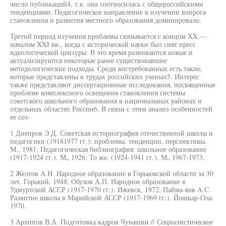
число публикаций4, т.к. она соотносилась с общероссийскими
тенденциями. Педагогическое направление в изучении вопроса
становления и развития местного образования доминировало.
Третий период изучения проблемы связывается с концом XX —
началом XXI вв., когда с исторической науки был снят пресс
идеологической цензуры. В это время развиваются новые и
актуализируются некоторые ранее существовавшие
методологические подходы. Среди востребованных есть такие,
которые представлены в трудах российских ученых5. Интерес
также представляют диссертационные исследования, посвященные
проблеме комплексного освещения становления системы
советского школьного образования в национальных районах и
отдельных областях России6. В связи с этим анализ особенностей
ее соз-
1 Днепров Э.Д. Советская историография отечественной школы и
педагогики (19181977 гг.): проблемы, тенденции, перспективы.
М., 1981; Педагогическая библиография: школьное образование
(1917-1924 гг.). М„ 1926; То же. (1924-1941 гг.). М„ 1967-1973.
2 Желтов А.Н. Народное образование в Горьковской области за 30
лет. Горький, 1948; Обухов А.П. Народное образование в
Удмуртской АССР (1917-1970 гг.). Ижевск, 1972; Пайма-ков A.C.
Развитие школы в Марийской АССР (1917-1969 гг.). Йошкар-Ола.
1970.
3 Архипов В.А. Подготовка кадров Чувашии // Социалистическое