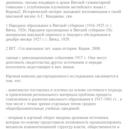
дневники, письма входящие в архив Вятской гуманитарной
гимназии с углубленным изучением английского языка г.
Кирова2. Исторический интерес вызывают воспоминания о своей
школьной жизни A.C. Кондакова, свя-
1 Народное образование в Вятской губернии (1916-1925 гг.).
Вятка, 1926; Народное просвещение в Вятской губернии (По
материалам школьной переписи и текущего обследования в
декабре месяце 1927 г.). Вятка, 1929.
2 ВГГ. Сто школьных лет: наша история. Киров, 2008.
занные с революционными событиями 1917 г. Они могут
дополнить свидетельства других источников и нередко
восполнить недостающие в них звенья.
Научная новизна диссертационного исследования заключается в
том, что:
- комплексно поставлена и изучена на основе системного подхода
и привлечения регионального материала проблема процесса
становления и развития школьного образования в 1917-1941 гг., в
том числе с точки зрения отдельных типов средних
общеобразовательных учебных заведений;
- впервые в научный оборот введены архивные источники,
которые по-новому предоставили возможность проанализировать
механизм взаимоотношений структур власти, общественности и