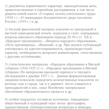
1) документы нормативного характера: законодательные акты,
правительственные и партийные распоряжения, в том числе
декреты новой власти «О нормах оплаты учительского труда»
(1918 г.), «О ликвидации безграмотности среди населения
России» (1919 г.) и др.
2) богатый фактический материал извлечен из центральной и
местной периодической печати: журналов и газет, освещавших
вопросы школьного образования периода 20-30-х гг. XX в.:
«Народное просвещение», «Вопросы народного образования»,
«Путь просвещенца», «Вожатый» и др. При анализе публикаций
учитывались их идеологизированность, пропагандистский
характер, необходимость авторских комментариев, сопоставления
с другими источниками;
3) статистические материалы: «Народное образование в Вятской
губернии (1916-1925 гг.)», «Народное просвещение в Вятской
губернии (По материалам школьной переписи и текущего
обследования в декабре 1927 г.)» . Данные формализованные
сведения позволили определить количественные показатели по
региону (как в городе, так и в деревне): число учащихся и
преподавателей в них, охват Всеобучем, материальное
обеспечение образовательного процесса и др.
4) особую подгруппу составили источники, передающие
общественный и культурный опыт эпохи: фотографии,
художественная, публицистическая литература и мемуары,