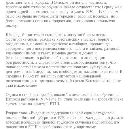
десятилетнего в городах. В Вятском регионе, в частности,
всеобщее обязательное обучение начало осуществляться сразу же с
ориентацией на семилетнюю школу, и уже к 1930— 1934 гг. им
было охвачены не только дети городов и рабочих поселков, но и
более половины сельских подростков, окончивших начальную
школу.
Школа действительно становилась доступной всем детям.
Сортировка семян, разбивка крестьянских участков, борьба с
вредителями, помощь в подготовке к выборам, пропаганда
своевременного поступления единого налога и займов, разноска
учениками писем и газет, помощь детским домам и
беспризорникам, в работе избы-читальни, в ликвидации
безграмотности, в справочном столе способствовали тому, что
новая советская школа постепенно становилась культурным
центром вятской деревни, так необходимым населению региона. К
середине 1930-х гг. начались репрессии национальной
интеллигенции, и преподавательский состав Вятского региона не
стал исключением.
Одним из главных преобразований в деле школьного обучения в
Вятском регионе в 1917-1941 гг. стала реализация и корректировка
системы так называемой ЕТШ.
Вторая глава «Внедрение содержания новой единой трудовой
школы в Вятской губернии в 1920-е гг.» включает два параграфа, в
которых исследован процесс трудового обучения подрастающего
поколения в ЕТШ способствовавшего ускоренному