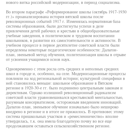
нового витка российской модернизации, в период социализма.
Во втором параграфе «Реформирование школы (октябрь 1917-1930
гг.)» проанализирована история вятской школы после
революционных событий 1917 г. Изменялась нормативная база
системы образования, были достигнуты успехи в деле
привлечения детей рабочих и крестьян в общеобразовательные
учебные заведения, в политическом и трудовом воспитании
школьников, в развитии их самостоятельности и активности. В
учебном процессе в первое десятилетие советской власти были
определены некоторые педагогические особенности: Дальтон-
план, звеньевой метод обучения, политехнизация школы в отрыве
от усвоения учащимися основ наук.
Одновременно с этим росла сеть средних и неполных средних
школ в городе и, особенно, на селе. Модернизационные процессы
повлияли на ход региональной истории; культурной специфики в
ней становилось меньше: школьное образование в Вятском
регионе в 1920-30-е гг. было подчинено центральным законам и
директивам. Однако излишний революционный радикализм
советской власти уравновешивался крестьянской ментальностью,
разумным консерватизмом, осторожным введением инноваций.
Дальтон-план, звеньевое обучение изначально было нешироко
внедрено в регионе и в итоге не прижилось. В противовес этому
система пришкольных участков и «ремесленничество» вполне
утвердилась, т.к. она имела благодатную почву во все еще
продолжавшем оставаться сельскохозяйственном регионе.