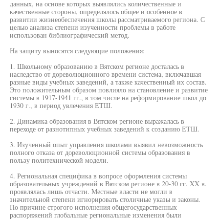
данных, на основе которых выявлялись количественные и
качественные стороны, определялось общее и особенное в
развитии жизнеобеспечения школы рассматриваемого региона. С
целью анализа степени изученности проблемы в работе
использован библиографический метод.
На защиту выносятся следующие положения:
1. Школьному образованию в Вятском регионе досталась в
наследство от дореволюционного времени система, включавшая
разные виды учебных заведений, а также качественный их состав.
Это положительным образом повлияло на становление и развитие
системы в 1917-1941 гг., в том числе на реформирование школ до
1930 г., в период увлечения ЕТШ.
2. Динамика образования в Вятском регионе выражалась в
переходе от разнотипных учебных заведений к созданию ЕТШ.
3. Изученный опыт управления школами выявил невозможность
полного отказа от дореволюционной системы образования в
пользу политехнической модели.
4. Региональная специфика в вопросе оформления системы
образовательных учреждений в Вятском регионе в 20-30 гг. XX в.
проявлялась лишь отчасти. Местные власти не могли в
значительной степени игнорировать столичные указы и законы.
По причине строгого исполнения общегосударственных
распоряжений глобальные региональные изменения были