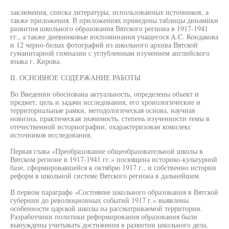
заключения, списка литературы, использованных источников, а
также приложения. В приложениях приведены таблицы динамики
развития школьного образования Вятского региона в 1917-1941
гг., а также дневниковые воспоминания учащегося A.C. Кондакова
и 12 черно-белых фотографий из школьного архива Вятской
гуманитарной гимназии с углубленным изучением английского
языка г. Кирова.
II. ОСНОВНОЕ СОДЕРЖАНИЕ РАБОТЫ
Во Введении обоснована актуальность, определены объект и
предмет, цель и задачи исследования, его хронологические и
территориальные рамки, методологическая основа, научная
новизна, практическая значимость, степень изученности темы в
отечественной историографии, охарактеризован комплекс
источников исследования.
Первая глава «Преобразование общеобразовательной школы в
Вятском регионе в 1917-1941 гг.» посвящена историко-культурной
базе, сформировавшейся к октябрю 1917 г., и собственно истории
реформ в школьной системе Вятского региона в дальнейшем.
В первом параграфе «Состояние школьного образования в Вятской
губернии до революционных событий 1917 г.» выявлены
особенности царской школы на рассматриваемой территории.
Разработчики политики реформирования образования были
вынуждены учитывать достижения в развитии школьного дела,