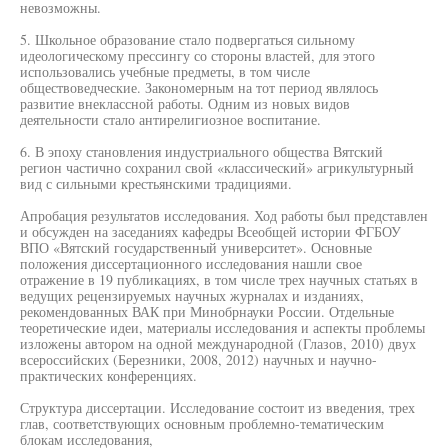
невозможны.
5. Школьное образование стало подвергаться сильному
идеологическому прессингу со стороны властей, для этого
использовались учебные предметы, в том числе
обществоведческие. Закономерным на тот период являлось
развитие внеклассной работы. Одним из новых видов
деятельности стало антирелигиозное воспитание.
6. В эпоху становления индустриального общества Вятский
регион частично сохранил свой «классический» агрикультурный
вид с сильными крестьянскими традициями.
Апробация результатов исследования. Ход работы был представлен
и обсужден на заседаниях кафедры Всеобщей истории ФГБОУ
ВПО «Вятский государственный университет». Основные
положения диссертационного исследования нашли свое
отражение в 19 публикациях, в том числе трех научных статьях в
ведущих рецензируемых научных журналах и изданиях,
рекомендованных ВАК при Минобрнауки России. Отдельные
теоретические идеи, материалы исследования и аспекты проблемы
изложены автором на одной международной (Глазов, 2010) двух
всероссийских (Березники, 2008, 2012) научных и научно-
практических конференциях.
Структура диссертации. Исследование состоит из введения, трех
глав, соответствующих основным проблемно-тематическим
блокам исследования,