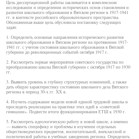
Цель диссертационной работы заключается в комплексном
исследовании и определении исторических основ становления и
развития школьного образования в Вятском регионе в 1917-1941
гг. в контексте российского образовательного пространства.
Обозначенная выше цель обусловила постановку следующих
задач:
1. Определить основные направления исторического развития
школьного образования в Вятском регионе на протяжении 1917-
1941 гг. с учетом состояния школьного образования в Вятской
губернии до революционных событий октября 1917 г.
2. Рассмотреть первые мероприятия советского государства по
преобразованию школы Вятской губернии с октября 1917 по 1930
гг.
3. Выявить уровень и глубину структурных изменений, а также
дать общую характеристику состоянию школьного дела Вятского
региона в период 30-х гг. XX в.
4. Изучить содержание модели новой единой трудовой школы и
проследить реализацию на практике этих идей в «советской
гимназии». Подвести итоги функционирования ЕТШ к 1930 г.
5. Рассмотреть идеологическую работу в новой школе, а именно
— выявить специфику и проблемы в изучении отдельных
обществоведческих предметов, воспитательной, внеклассной и
политической работы в учебных заведениях региона. Определить