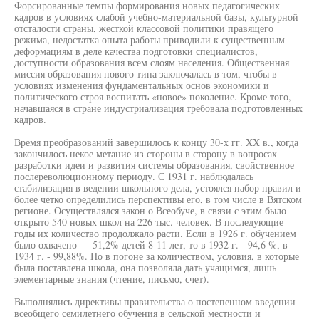
Форсированные темпы формирования новых педагогических
кадров в условиях слабой учебно-материальной базы, культурной
отсталости страны, жесткой классовой политики правящего
режима, недостатка опыта работы приводили к существенным
деформациям в деле качества подготовки специалистов,
доступности образования всем слоям населения. Общественная
миссия образования нового типа заключалась в том, чтобы в
условиях изменения фундаментальных основ экономики и
политического строя воспитать «новое» поколение. Кроме того,
начавшаяся в стране индустриализация требовала подготовленных
кадров.
Время преобразований завершилось к концу 30-х гг. XX в., когда
закончилось некое метание из стороны в сторону в вопросах
разработки идеи и развития системы образования, свойственное
послереволюционному периоду. С 1931 г. наблюдалась
стабилизация в ведении школьного дела, устоялся набор правил и
более четко определились перспективы его, в том числе в Вятском
регионе. Осуществлялся закон о Всеобуче, в связи с этим было
открыто 540 новых школ на 226 тыс. человек. В последующие
годы их количество продолжало расти. Если в 1926 г. обучением
было охвачено — 51,2% детей 8-11 лет, то в 1932 г. - 94,6 %, в
1934 г. - 99,88%. Но в погоне за количеством, условия, в которые
была поставлена школа, она позволяла дать учащимся, лишь
элементарные знания (чтение, письмо, счет).
Выполнялись директивы правительства о постепенном введении
всеобщего семилетнего обучения в сельской местности и