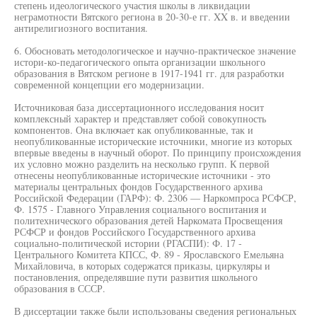
степень идеологического участия школы в ликвидации
неграмотности Вятского региона в 20-30-е гг. XX в. и введении
антирелигиозного воспитания.
6. Обосновать методологическое и научно-практическое значение
истори-ко-педагогического опыта организации школьного
образования в Вятском регионе в 1917-1941 гг. для разработки
современной концепции его модернизации.
Источниковая база диссертационного исследования носит
комплексный характер и представляет собой совокупность
компонентов. Она включает как опубликованные, так и
неопубликованные исторические источники, многие из которых
впервые введены в научный оборот. По принципу происхождения
их условно можно разделить на несколько групп. К первой
отнесены неопубликованные исторические источники - это
материалы центральных фондов Государственного архива
Российской Федерации (ГАРФ): Ф. 2306 — Наркомпроса РСФСР,
Ф. 1575 - Главного Управления социального воспитания и
политехнического образования детей Наркомата Просвещения
РСФСР и фондов Российского Государственного архива
социально-политической истории (РГАСПИ): Ф. 17 -
Центрального Комитета КПСС, Ф. 89 - Ярославского Емельяна
Михайловича, в которых содержатся приказы, циркуляры и
постановления, определявшие пути развития школьного
образования в СССР.
В диссертации также были использованы сведения региональных