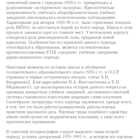
семилетней школе с середины 1920-х гг. превратилась в
разрозненные «исторические экскурсы». Идеологическая
направленность советских общеобразовательных учебных
заведений обеспечивалась политическими публикациями .
Характерным для авторов 1920-30-х гг. было стремление показать
роль ВКП(б), ее неустанную борьбу во благо народа. Школа в этом
процессе занимала одно из главных мест. Учительскому корпусу
отводилась роль революционной силы, преданной новой
идеологии. Особенностью исследований данного периода,
относящихся к образованию, является систематическое
противопоставление ЕТШ «средним» учебным заведениям
дореволюционного периода.
Некоторые моменты из истории школы и обобщение
положительного образовательного опыта 1920-х гг. в СССР
отражены в первых исторических обзорах, статье А.Н.
Бендрикова2. Благодаря работам H.A. Константинова и E.H.
Медынского3, где анализировалась история данного вопроса на
примерах конкретных учебных заведений, достижения советской
системы становились известными широким слоям населения.
Своеобразие литературы этого периода заключается, прежде всего,
в том, что это были работы-размышления, работы-поиски
практиков школьного дела. Научные труды подобного характера
имели своей целью не академические изыскания, а чаще всего -
практическое применение.
В советской историографии следует выделить также второй
период, условно датируемый 1953-1991 гг., в котором все научные