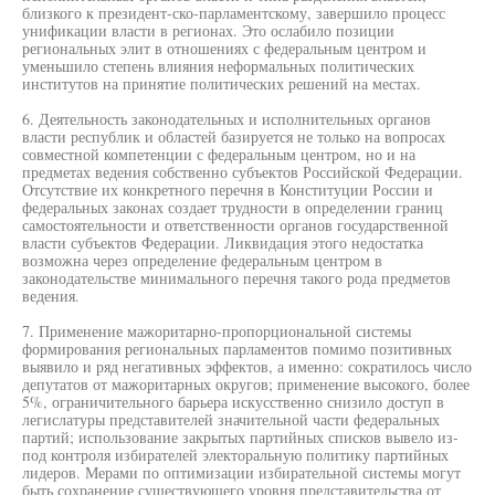
близкого к президент-ско-парламентскому, завершило процесс
унификации власти в регионах. Это ослабило позиции
региональных элит в отношениях с федеральным центром и
уменьшило степень влияния неформальных политических
институтов на принятие политических решений на местах.
6. Деятельность законодательных и исполнительных органов
власти республик и областей базируется не только на вопросах
совместной компетенции с федеральным центром, но и на
предметах ведения собственно субъектов Российской Федерации.
Отсутствие их конкретного перечня в Конституции России и
федеральных законах создает трудности в определении границ
самостоятельности и ответственности органов государственной
власти субъектов Федерации. Ликвидация этого недостатка
возможна через определение федеральным центром в
законодательстве минимального перечня такого рода предметов
ведения.
7. Применение мажоритарно-пропорциональной системы
формирования региональных парламентов помимо позитивных
выявило и ряд негативных эффектов, а именно: сократилось число
депутатов от мажоритарных округов; применение высокого, более
5%, ограничительного барьера искусственно снизило доступ в
легислатуры представителей значительной части федеральных
партий; использование закрытых партийных списков вывело из-
под контроля избирателей электоральную политику партийных
лидеров. Мерами по оптимизации избирательной системы могут
быть сохранение существующего уровня представительства от