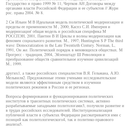
Государство и право 1999 № 11; Чертков АН Договоры между
органами власти Российской Федерации и ее субъектов // Журн
рос. права 2004. № 8.
2 См Ильин М В Идеальная модель политической модернизации и
пределы ее применимости М , 2000; Каспэ С.И. Империя и
модернизация' общая модель и российская специфика М
РОССПЭН, 2001, Пантин В И Циклы и волны модернизации как
феномен социального развития. М., 1997; Huntington S Р The third
wave: Democratization in the Late Twentieth Century. Norman, L,
1991, Он же. Политический порядок в меняющихся обществах. М
Прогресс - традиция, 2004, Эйзенштадт Ш Революция и
преобразование обществ сравнительное изучение цивилизаций
М., 1999.
других1, а также российских специалистов В.Я. Гельмана, А.Ю.
Мельвиля2. Предложенные этими учеными исследовательские
модели являются эффективным средством в изучении
политических режимов в России и ее регионах.
Вопросы формирования и функционирования политических
институтов в транзитных политических системах, активно
разрабатываемые западными политологами3, получили развитие и
в трудах российских исследователей. Институционализация
публичной власти в субъектах Федерации рассматривается ими с
позиций как политологического4, так и политико-правового
анализа5.