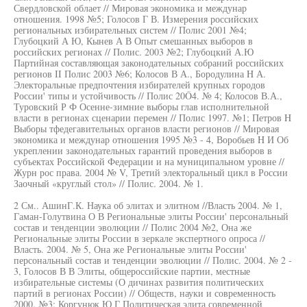
Свердловской облает // Мировая экономика и междунар
отношения. 1998 №5; Голосов Г В. Измерения российских
региональных избирательных систем // Полис 2001 №4;
Глубоцкий А Ю, Кынев А В Опыт смешанных выборов в
российских регионах // Полис. 2003 №2; Глубоцкий А.Ю
Партийная составляющая законодательных собраний российских
регионов II Полис 2003 №6; Колосов В А., Бородулина H А.
Электоральные предпочтения избирателей крупных городов
России' типы и устойчивость // Полис 20Ô4. № 4; Колосов В.А.,
Туровский Р Ф Осенне-зимние выборы глав исполнительной
власти в регионах сценарии перемен // Полис 1997. №1; Петров H
Выборы тфедегавительных органов власти регионов // Мировая
экономика и междунар отношения 1995 №3 - 4, Воробьев H И Об
укреплении законодательных гарантий проведения выборов в
субъектах Российской Федерации и на муниципальном уровне //
Журн рос права. 2004 № V, Третий электоральный цикл в России
Заочный «круглый стол» // Полис. 2004. № 1.
2 См.. АшинГ.К. Наука об элитах и элитном //Власть 2004. № 1,
Гаман-Голутвина О В Региональные элиты России' персональный
состав и тенденции эволюции // Полис 2004 №2, Она же
Региональные элиты России в зеркале экспертного опроса //
Власть. 2004. № 5, Она же Региональные элиты России'
персональный состав и тенденции эволюции // Полис. 2004. № 2 -
3, Голосов В В Элиты, общероссийские партии, местные
избирательные системы (О дичинах развития политических
партий в регионах России) // Обществ, науки и современность
2000. №3; Коргунюк Ю Г Политическая элита современной