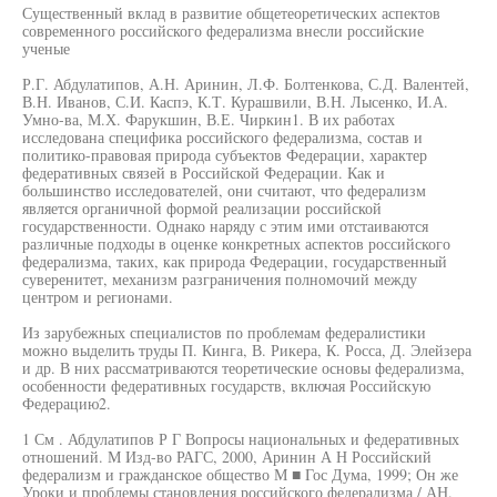
Существенный вклад в развитие общетеоретических аспектов
современного российского федерализма внесли российские
ученые
Р.Г. Абдулатипов, А.Н. Аринин, Л.Ф. Болтенкова, С.Д. Валентей,
В.Н. Иванов, С.И. Каспэ, К.Т. Курашвили, В.Н. Лысенко, И.А.
Умно-ва, М.Х. Фарукшин, В.Е. Чиркин1. В их работах
исследована специфика российского федерализма, состав и
политико-правовая природа субъектов Федерации, характер
федеративных связей в Российской Федерации. Как и
большинство исследователей, они считают, что федерализм
является органичной формой реализации российской
государственности. Однако наряду с этим ими отстаиваются
различные подходы в оценке конкретных аспектов российского
федерализма, таких, как природа Федерации, государственный
суверенитет, механизм разграничения полномочий между
центром и регионами.
Из зарубежных специалистов по проблемам федералистики
можно выделить труды П. Кинга, В. Рикера, К. Росса, Д. Элейзера
и др. В них рассматриваются теоретические основы федерализма,
особенности федеративных государств, включая Российскую
Федерацию2.
1 См . Абдулатипов Р Г Вопросы национальных и федеративных
отношений. М Изд-во РАГС, 2000, Аринин А Н Российский
федерализм и гражданское общество М ■ Гос Дума, 1999; Он же
Уроки и проблемы становления российского федерализма / АН.