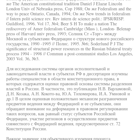
же The American constitutional tradition Daniel J Elazar Lincoln
London Univ of Nebraska press, Cop 1988; Он же Federalism and the
way to peace Ontario, Canada, 1994; Он же New trends in federalism
// Intern polit science rev. Rev intern de science polit.: IPSR/RISP.
Guildford, 1996. Vol 17, №4; Beer S H To make a nation The
rediscovery of Amer federalism Cambridge (Mass ), London- Belenap
press of Harvard univ press, 1993; Солник Ст «Торг» между
Москвой и субъектами Федерации о структуре нового российского
государства, 1990 -1995 // Полис. 1995. №6; Soderlund Р J The
significance of structural power resources m the Russian bilateral treaty
process 1994 - 1998 // Commun a post-communist studies Los Angeles,
2003 Vol. 36, №3.
Для исследования системы органов исполнительной и
законодательной власти в субъектах РФ в диссертации изучены
работы специалистов в области конституционного права, в
которых содержатся оценки правовой основы системы разделения
властей в России. В частности, это публикации Н.В. Варламовой,
Д.Н. Козака, А.Н. Кокото-ва, Ю.А. Тихомирова, И.А. Умновой и
др.1 В целом оценивая положительно механизм разграничения
предметов ведения между Федерацией и ее субъектами, они
обращают внимание на деформации в правовом регулировании
таких вопросов, как равный статус субъектов Российской
Федерации, участие регионов в осуществлении предметов
совместного с Федерацией ведения, предусмотренное ст. 72
Конституции России.
Важное значение для объективного изучения процесса