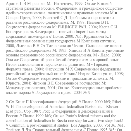
Арин«, Г В Марченко. М.: Ин-тептех, 1999; Он же К новой
стратегии развития России. Федерализм и гражданское общество-
идейно-теоретические, политические и правовые аспекты М ■
Соверо-Пртгт, 2000; Валентей С Д Проблемы и перспективы
развития российского федерализма. М, 1998; Иванов В Н.
Социология федерализма М: РИЦИСПИ РАН, 2004; Каспэ С И.
Конструировать Федерацию - renovatio imperii как метод
социальной инженерии // Полис 2000. №5; Курашвили К.Т
Федеративная организация государства М Компания спутник,
2000, Лысенко В Н От Татарстана до Чечни- Становление нового
российского федерализма М, 1995; Умнова И А Конституционные
основы современного российского федерализма. М - Дело, 2000;
Она же Современный российский федерализм и мировой опыт
Итоги становления и перспективы развития. М • Городец;
Формула права, 2004; Фарукшин М X Современный федерализм
российский и зарубежный опыт Казань' Изд-во Казан ун-та, 1998;
Он же Федерализм теоретические и прикладные аспекты. М:
Юристь, 2004; Чиркин В Е Современное государство М:
Междунар отношения, 2001; Он же. Конституционные проблемы
власти народа // Государство и право. 2004 № 9.
2 См Кинг П Классификация федераций // Полис 2000 №5; Rikei
W Н The development of American federalism Boston etc.- Kluwer
acad publ, Cop 1987; Росс К Федерализм и демократизация в
России // Полис 1999 №3; Он же Putin's federal reforms and the
consolidation of federalism in Russia one step forward, two steps back!
// Commun. a post-communist studies. Los Angeles, 2003. Vol 36, №1,
Элейзер Д Дж Сравнительный федерализм // Полис 1995 №5; Он