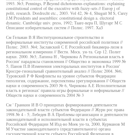
1993. №3; Pennings, P.Beyond dichotomous explanations: explaining
constitutional control of the executive with fuzzy-sets // Europ j of
polit, research. Dordrecht etc., 2003. Vol 42, № 4, Shugait M S, Carey
J.M Presidents and assemblies: constitutional design a. electoral
dynamic. Cambridge univ. press, 1992; Taare-nepa П, Шугарг M С
Описание избирательных систем // Полис. 1997. ХаЗ
См Гельман В Я Институциональное строительство и
неформальные институты современной российской политики //
Полис. 2003. №4; Заславский С Е Российский бикамера-лизм в
региональном измерении // Вестн. Моск. ун-та. Сер 12. Полит
науки. 2000. №3; Лапина H , Чирикова А Региональная власть в
России' парадоксы становления // Общество и экономика 1999 №
5; Панов П.В Изменения электоральных институтов в России'
Кроссре-гиональный сравнительный анализ // Полис 2004. №6;
Туровский Р Ф Конфликты на уровне субъектов Федерации
типология, содержание, перспективы урегулирования // Обществ
науки и современность 2003 № 6, Чирикова А.Е Исполнительная
власть в регионах' правила игры формальные и неформальные //
Обществ науки и современность 2004 № 3
См ' Гранкин И В О принципах формирования деятельности
законодательной власти субъектов Федерации // Журн рос права
1998 № 4 - 5; Лебедев В А Проблемы организации и деятельности
законодательной и исполнительной власти в субъектах
Российской Федерации M Изд-во Моек ун-та, 2000, Курманов M
M Участие законодательного (представительного) органа
государственной власти субъекта Российской Федерации в