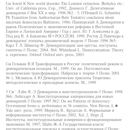
См Jowitt К New world disorder The Leninist extinction. Berkeley etc.:
Univ. of California press, Cop._1992, Доннелл Г. Делегативная
демократия // Век XX и мир. 1996 №2 - 3; O'Donnell G, Schmitter
Ph Transition from Authoritarian Rule Tentative conclusion about
uncertain democracies Baltimore, 1986; Пшеворский А Демократия и
рынок Политические и экономические реформы в Восточной
Европе и Латинской Америке / Гкр с англ. Ю. Г Алексеева и др,
Под ред В. А Бажанова M • РОССПЭН, 1999, Ростоу Д Переходы к
демократии' попытка динамической модели // Полис 1996 №5;
Карл Т Л, Шмигкр Ф. Демократизация: кон-цеггты, постулаты,
гипотезы // Полис. 2004. №4; Whitehead L. Democratization: Theory
a. experience. Oxford' Oxford univ. press, 2003.
См Гельман В Я Трансформация в России' политический режим и
демократическая позиция. М., 1999; Он же. Постсоветские
политические трансформации. Наброски к теории // Полис 2001
№ 1, Мельвиль А Ю Демократические транзиты Теоретико-
методологические и прикладные аспекты. М., 1999
3 См ' Лэйн Я.-Э Демократия и конституционализм // Полис 1998.
№6; Лейпхарт А. Конституционные альтернативы для новых
демократий // Полис 1995 №2; Он же Patterns of democracy:
Government forms a. performance m 36 countries. New Haven; L ■
Yale univ. press, 1999; Меркель В., Круассан А. Формальные и
неформальные институты // Полис 2002. Xsl, 2, Норг Д
Институты, институциональные измерения и функционирование
экономики М, 1997; Шабо Ж-А Государственная власть'
институциональные пределы и порядок осуществления // Полис