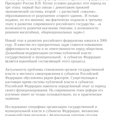
Президент России В.В. Путин условно разделил этот период на
три этапа: первый был связан с демонтажем прежней
экономической системы, второй - с расчисткой «завалов»,
образовавшихся от разрушения «старого здания». И только
недавно, по его мнению, мы фактически подошли к третьему
этапу в развитии современного российского государства - «к
возможности развития высокими темпами, к возможности
решения масштабных, общенациональных задач»1.
Новый этап в развитии российского федерализма начался в 2000
году. В качестве его приоритетных задач ставится повышение
эффективности власти и ее ответственности перед обществом.
Дальнейшая модернизация системы публичной власти -
государственной и муниципальной - в субъектах Федерации
является важнейшей составляющей этого процесса.
Актуальность проблемы становления органов государственной
власти и местного самоуправления в субъектах Российской
Федерации обусловлена рядом факторов. Существующая в
настоящее время система публичной власти в субъектах
Российской Федерации накопила определенный опыт за период
своего функционирования. На современном этапе реформ его
изучение имеет не только познавательное, но и практическое
значение.
Исследование специфики организации государственной и
муниципальной власти в субъектах Федерации, механизма
взаимодействия регионов с федеральным центром сегодня