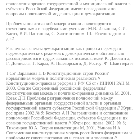
становления органов государственной и муниципальной власти в
субъектах Российской Федерации имеют исследования по
вопросам политической модернизации и демократизации.
Проблемы политической модернизации анализируются
отечественными и зарубежными учеными: М.В. Ильиным, С.И.
Каспэ, В.И. Пантиным, С. Хантингтоном, Ш. Эйзенштадтом и
др.2
Различные аспекты демократизации как процесса перехода от
недемократических режимов к демократическим обстоятельно
рассматриваются в трудах западных исследователей К. Джовитга,
Г. Доннелла, Т. Карла, А. Пшеворского, Д. Ростоу, Ф. Шмиттера и
1 См' Варламова Н В Конституционный строй России'
нормативная модель и политическая реальность //
Конституционно-правовая реформа в РФ' Сб ст / ИНИОН РАН М,
2000, Она же Современный российский федерализм'
конституционная модель и политико-правовая динамика М, 2001,
Козак Д Н Проблемы разграничения полномочий между
федеральными органами государственной власти и органами
государственной власти субъектов Российской Федерации // Жури,
рос права 2002 № 5; Кокотов А Н Разграничение и согласование
полномочий Российской Федерации, субъектов Федерации и их
органов государственной власти // Жури рос. права. 2002. № 8;
Тихомиров Ю А. Теория компетенции М, 2001, Умнова И А.
Современная конституционная модель российского федерализма и
проблемы ее совершенствования и тенденции эволюции //