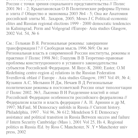
России с точки зрения социального представительства // Полис
2001 №1 - 2; Крыштановская О В Политические реформы Путина
и элита // Общество и экономика 2003 №4 - 5; Она же Анатомия
российской элиты М.. Захаров, 2005; Moses J С Political-economic
elites and Russian regional elections 1999 - 2000 democratic tendencies
in Kaliningrad, Perm and Volgograd //Europe- Asia studies Glasgow,
2002 Vol. 54, № 6
См.: Гельман В Я. Региональные режимы: завершение
трансформации1? // Свободная мысль 1996 №9; Он же
Региональная власть в современной России институты, режимы и
практики // Полис 1998 №1; Гошуляк В В Теоретико-правовые
проблемы конституционного и уставного законодательства
субъектов Российской Федерации. M Янус-К, 2000; Easter, О.М
Redefining centre-region а] relations in the Russian Federation
Sverdlovsk oblast // Europe - Asia studies Glasgow, 1997 Vol 49, № 4;
Кузьмин A.C, Мелъвин H Дж, Нечаев В Д Региональные
политические режимы в постсоветской России опыт типологтации
// Полис 2002. №3, Лысенко В H Разделение властей и опыт
Российской Федерации особенности российского федерализма //
Федерализм власти и власть федерации / А. Н. Аринин и др M,
1997; McFaul, M Democracy unfolds in Russia // Current history.
Philadelphia, 1997 . Vol 96, № 612; Mendelson S E Democracy
assistance and political transition in Russia Between success and failure
// Intern Security Cambridge (Mass ), 2001 Vol 25, Hs 4, Regional
politics m Russia /Ed. by Ross С Manchester, N .Y • Manchester univ
press, 2002