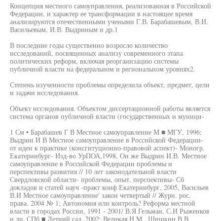
Концепция местного самоуправления, реализованная в Российской
Федерации, и характер ее трансформации в настоящее время
анализируются отечественными учеными Г.В. Барабашевым, В.И.
Васильевым, И.В. Выдриным и др.1
В последние годы существенно возросло количество
исследований, посвященных анализу современного этапа
политических реформ, включая реорганизацию системы
публичной власти на федеральном и региональном уровнях2.
Степень изученности проблемы определила объект, предмет, цели
и задачи исследования.
Объект исследования. Объектом диссертационной работы является
система органов публичной власти (государственных и муници-
1 См • Барабашев Г В Местное самоуправление М ■ МГУ, 1996;
Выдрин И В Местное самоуправление в Российской Федерации-
от идеи к практике (консгитуционно-правовой аспект)- Моногр.
Екатеринбург- Изд-во УрПОА,1998, Он же Выдрин И.В. Местное
самоуправление в Российской Федерации проблемы и
перспективы развития // 10 лет законодательной власти
Свердловской области- проблемы, опыт, перспективы- Сб
докладов и статей науч -практ конф Екатеринбург, 2005, Васильев
В.И Местное самоуправление' закон четвертый // Журн. рос.
права. 2004 № 1; Автономия или контроль? Реформа местной
власти в городах России, 1991 - 2001/ В.Я Гельман, С.И Рыженков
и др. СПб ■ Летний сад, 2002; Великая Н М , Шишкин В В