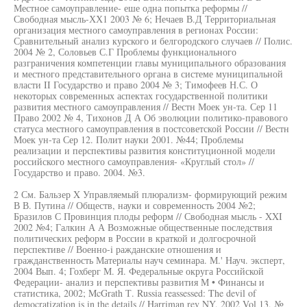
Местное самоуправление- еше одна попытка реформы //
Свободная мысль-ХХ1 2003 № 6; Нечаев В.Д Территориальная
организация местного самоуправления в регионах России:
Сравнительный анализ курского и белгородского случаев // Полис.
2004 № 2, Соловьев С.Г Проблемы функционального
разграничения компетенции главы муниципального образования
и местного представительного органа в системе муниципальной
власти II Государство и право 2004 № 3; Тимофеев Н.С. О
некоторых современных аспектах государственной политики
развития местного самоуправления // Вестн Моек ун-та. Сер 11
Право 2002 № 4, Тихонов Д А Об эволюции политико-правового
статуса местного самоуправления в постсоветской России // Вестн
Моек ун-та Сер 12. Полит науки 2001. №44; Проблемы
реализации и перспективы развития конституционной модели
российского местного самоуправления- «Круглый стол» //
Государство и право. 2004. №3.
2 См. Бальзер X Управляемый плюрализм- формирующий режим
В В. Путина // Обществ, науки и современность 2004 №2;
Бразилов С Провинция плоды реформ // Свободная мысль - XXI
2002 №4; Галкин А А Возможные общественные последствия
политических реформ в России в краткой и долгосрочной
перспективе // Военно-i ражданские отношения и
гражданственность Материалы науч семинара. М.' Науч. эксперт,
2004 Вып. 4; Гохберг М. Я. Федеральные округа Российской
Федерации- анализ и перспективы развития М • Финансы и
статистика, 2002; McGrath Т. Russia reassessed: The devil of
democratization is in the details // Harriman rev NY, 2002 Vol 13, №