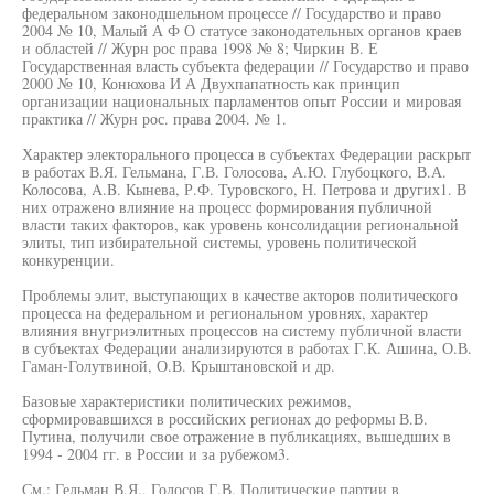
федеральном законодшельном процессе // Государство и право
2004 № 10, Малый А Ф О статусе законодательных органов краев
и областей // Журн рос права 1998 № 8; Чиркин В. Е
Государственная власть субъекта федерации // Государство и право
2000 № 10, Конюхова И А Двухпапатность как принцип
организации национальных парламентов опыт России и мировая
практика // Журн рос. права 2004. № 1.
Характер электорального процесса в субъектах Федерации раскрыт
в работах В.Я. Гельмана, Г.В. Голосова, А.Ю. Глубоцкого, В.А.
Колосова, A.B. Кынева, Р.Ф. Туровского, Н. Петрова и других1. В
них отражено влияние на процесс формирования публичной
власти таких факторов, как уровень консолидации региональной
элиты, тип избирательной системы, уровень политической
конкуренции.
Проблемы элит, выступающих в качестве акторов политического
процесса на федеральном и региональном уровнях, характер
влияния внугриэлитных процессов на систему публичной власти
в субъектах Федерации анализируются в работах Г.К. Ашина, О.В.
Гаман-Голутвиной, О.В. Крыштановской и др.
Базовые характеристики политических режимов,
сформировавшихся в российских регионах до реформы В.В.
Путина, получили свое отражение в публикациях, вышедших в
1994 - 2004 гг. в России и за рубежом3.
См.: Гельман В.Я., Голосов Г.В. Политические партии в