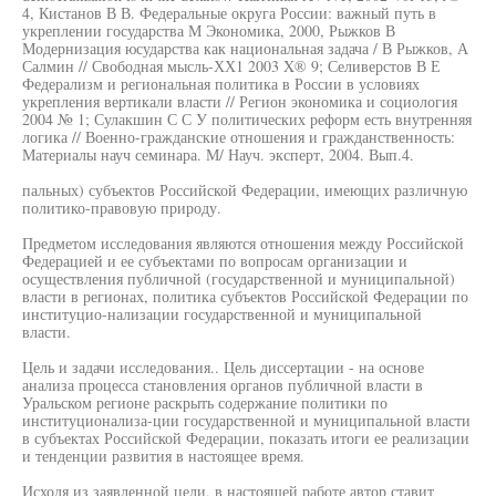
4, Кистанов В В. Федеральные округа России: важный путь в
укреплении государства М Экономика, 2000, Рыжков В
Модернизация юсударства как национальная задача / В Рыжков, А
Салмин // Свободная мысль-ХХ1 2003 X® 9; Селиверстов В Е
Федерализм и региональная политика в России в условиях
укрепления вертикали власти // Регион экономика и социология
2004 № 1; Сулакшин С С У политических реформ есть внутренняя
логика // Военно-гражданские отношения и гражданственность:
Материалы науч семинара. М/ Науч. эксперт, 2004. Вып.4.
пальных) субъектов Российской Федерации, имеющих различную
политико-правовую природу.
Предметом исследования являются отношения между Российской
Федерацией и ее субъектами по вопросам организации и
осуществления публичной (государственной и муниципальной)
власти в регионах, политика субъектов Российской Федерации по
институцио-нализации государственной и муниципальной
власти.
Цель и задачи исследования.. Цель диссертации - на основе
анализа процесса становления органов публичной власти в
Уральском регионе раскрыть содержание политики по
институционализа-ции государственной и муниципальной власти
в субъектах Российской Федерации, показать итоги ее реализации
и тенденции развития в настоящее время.
Исходя из заявленной цели, в настоящей работе автор ставит