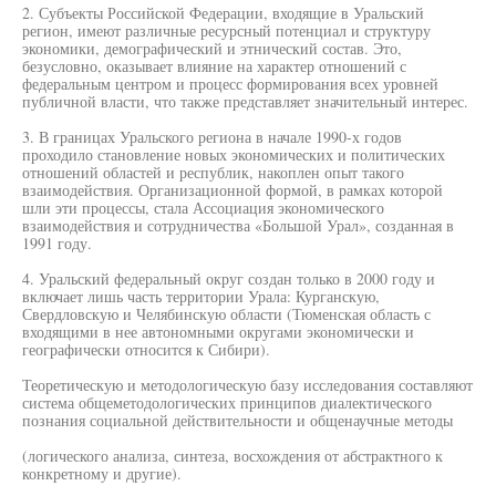
2. Субъекты Российской Федерации, входящие в Уральский
регион, имеют различные ресурсный потенциал и структуру
экономики, демографический и этнический состав. Это,
безусловно, оказывает влияние на характер отношений с
федеральным центром и процесс формирования всех уровней
публичной власти, что также представляет значительный интерес.
3. В границах Уральского региона в начале 1990-х годов
проходило становление новых экономических и политических
отношений областей и республик, накоплен опыт такого
взаимодействия. Организационной формой, в рамках которой
шли эти процессы, стала Ассоциация экономического
взаимодействия и сотрудничества «Большой Урал», созданная в
1991 году.
4. Уральский федеральный округ создан только в 2000 году и
включает лишь часть территории Урала: Курганскую,
Свердловскую и Челябинскую области (Тюменская область с
входящими в нее автономными округами экономически и
географически относится к Сибири).
Теоретическую и методологическую базу исследования составляют
система общеметодологических принципов диалектического
познания социальной действительности и общенаучные методы
(логического анализа, синтеза, восхождения от абстрактного к
конкретному и другие).