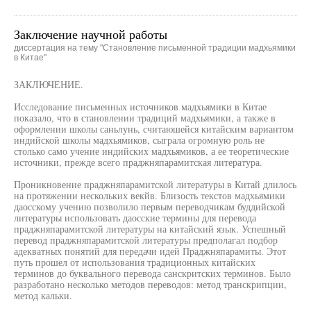
Заключение научной работы
диссертация на тему "Становление письменной традиции мадхьямики
в Китае"
ЗАКЛЮЧЕНИЕ.
Исследование письменных источников мадхьямики в Китае
показало, что в становлении традиций мадхьямики, а также в
оформлении школы саньлунь, считаюшейся китайским вариантом
индийской школы мадхьямиков, сыграла огромную роль не
столько само учение индийских мадхьямиков, а ее теоретические
источники, прежде всего праджняпарамитская литература.
Проникновение праджняпарамитской литературы в Китай длилось
на протяжении нескольких векйв. Близость текстов мадхьямики
даосскому учению позволило первым переводчикам буддийской
литературы использовать даосские термины для перевода
праджняпарамитской литературы на китайский язык. Успешный
перевод праджняпарамитской литературы предполагал подбор
адекватных понятий для передачи идей Праджняпарамиты. Этот
путь прошел от использования традиционных китайских
терминов до буквального перевода санскритских терминов. Было
разработано несколько методов переводов: метод транскрипции,
метод кальки.