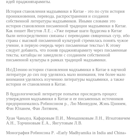
идей праджняпарамиты.
История становления мадхьямики в Китае - это по сути история
проникновения, перевода, распространения и создания
собственной литературы мадхьямиков. Иными словами это
история становления письменной традиции мадхьямики в Китае.
Как пишет Янгутов Л.Е.; «Уже первые шаги буддизма в Китае
были непосредственно связаны с переводами священных сутр, ибо
страна с высокой письменной культурой стремилась понять чужое
учение, в первую очередь через письменные тексты»\ К этому
следует добавить, что поняв праджняпарамиту через письменные
тексты, китайцы не замедлили с созданием собственной
письменной культуры в рамках традиций мадхьямики.
Из)Д1ению истории становления мадхьямики в Китае в научной
литературе до сих пор уделялось мало внимания, тем более мало
внимания уделялось изучению литературы мадхьямики, а также
истории ее становления в Китае.
В буддологической литературе попытки проследить процесс
утверждения мадхьямики в Китае и ее письменных источников
предпринимались Робинсоном р., Лю Минвудом, Жэнь Цзиюем,
Фэн Юланем, Фан Литянем,
Хуан Чаньхуа, Кафаровым П.И., Меньшиковым Л.Н., Игнатовичем
А.Н., Торчиновым Е.А., Янгутовым Л.В.
Монография Робинсона Р. «Early Madhyamika in India and China»