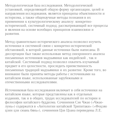
Методологическая база исследования. Методологической
установкой, определяющей общую форму организации, целей и
направления исследования, является принципы объективности и
историзма, а также общенаучные методы познания в их
применении к культурологическому анализу: конкретно-
исторический, системный подход; рассматривающий все процессы
и явления на основе всеобщих принципов взаимосвязи и
развития.
Метод сравнительно-исторического анализа позволил изучить
источники в системной связи с конкретно-исторической
обстановкой, в которой данные источники были написаны. В
диссертации был также использован метод синхронного анализа
письменных источников мадхьямики как индийской , так и
китайской. Системный подход позволил охватить изучаемый
предмет в его целостности, проследить преемственность
письменных традиций мадхьямики и их развитие. Кроме того, во
внимание были приняты методы работы с источниками на
китайском языке, использованные зарубежными и
отечественными исследователями.
Источниковая база исследования включает в себя источники на
китайском языке, которые представлены как в отдельных
изданиях, так и в общих, трудах исследователей по истории и
философии китайского буддизма. Сочинения Сэн Чжао («Чжао-
лунь») содержатся в «Антологии китайской Трипитаки» («Фоцзяо
цзин цзи сюань бянь»), сочинения Цзи Цзана переведены Л.Е.