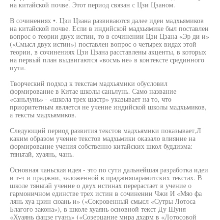
на китайской почве. Этот период связан с Цзи Цзаном.
В сочинениях •. Цзи Цзана развиваются далее идеи мадхьямиков
на китайской почве. Если в индийской мадхьямике был поставлен
вопрос о теории двух истин, то в сочинении Цзи Цзана «Эр ди и»
(«Смысл двух истин») поставлен вопрос о четырех видах этой
теории, в сочинениях Цзи Цзана расставлены акценты, в которых
на первый план выдвигаются «восмь не» в контексте срединного
пути.
Творческий подход к текстам мадхьямики обусловил
формирование в Китае школы саньлунь. Само название
«саньлунь» - «школа трех шастр» указывает на то, что
приоритетным является не учение индийской школы мадхьмиков,
а тексты мадхьямиков.
Следующий период развития текстов мадхьямики показывает,Л
каким образом учение текстов мадхьмики оказало влияние на
формирование учения собственно китайских школ буддизма:
тяньтай, хуаянь, чань.
Основная чаньская идея - это по сути дальнейшая разработка идеи
и т-ч и праджни, заложенной в праджняпарамитских текстах. В
школе тяньтай учение о двух истинах перерастает в учение о
гармоничном единстве трех истин в сочинении Чжи И «Мяо фа
лянь хуа цзин сюань и» («Сокровенный смысл «Сутры Лотоса
Благого закона»), в школе хуаянь основной текст Ду Шуня
«Хуаянь фацзе гуань» («Созерцание мира дхарм в «Лотосовой