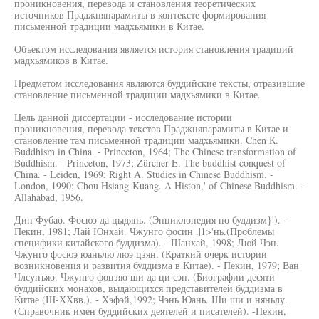
проникновения, перевода и становления теоретических
источников Праджняпарамиты в контексте формирования
письменной традиции мадхьямики в Китае.
Объектом исследования является история становления традиций
мадхьямиков в Китае.
Предметом исследования являются буддийские тексты, отразившие
становление письменной традиции мадхьямики в Китае.
Цель данной диссертации - исследование истории
проникновения, перевода текстов Праджняпарамиты в Китае и
становление там письменной традиции мадхьямики. Chen К.
Buddhism in China. - Princeton, 1964; The Chinese transformation of
Buddhism. - Princeton, 1973; Zürcher E. The buddhist conquest of
China. - Leiden, 1969; Right A. Studies in Chinese Buddhism. -
London, 1990; Chou Hsiang-Kuang. A Histon,' of Chinese Buddhism. -
Allahabad, 1956.
Дин Фубао. Фосюэ да цыдянь. (Энциклопедия по буддизм}'). -
Пекин, 1981; Лай Юнхай. Чжунго фосин .|1>'нь.(Проблемы
специфики китайского буддизма). - Шанхай, 1998; Люй Чэн.
Чжунго фосюэ юаньлю люэ цзян. (Краткий очерк истории
возникновения и развития буддизма в Китае). - Пекин, 1979; Ван
Члсунъяо. Чжунго фоцзяо ши да ци сэн. (Биографии десяти
буддийских монахов, выдающихся представителей буддизма в
Китае (Ш-ХХвв.). - Хэфэй,1992; Чэнь Юань. Ши ши и няньлу.
(Справочник имен буддийских деятелей и писателей). -Пекин,