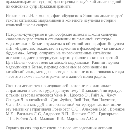
праджняпарамита-сутры») дан перевод и глубокий анализ одной
из основных сутр Праджняпарамиты.
Игнатович Л.Н. в монографии «Буддизм в Японии» анализирует'
тексты китайских мадхьямиков в контексте изучения истории
японской школы санрон.
Историко-культурные и философские аспекты школы саньлунь
-завершающего этапа в становлении письменной культуры
мадхьямики в Китае -отражены в объемной монографии Янгутова
Л.Е. «Единство, тождество и гармония в философии • китайского
буддизма». Автор, опираясь на многочисленные китайские
источники, дает развернутую картину философских воззрений
Цзи Цзана - основателя китайской мадхьямики. Ранний период
мадхьямики в Китае, перевод основных ее сочинений на
китайский язык, методы переводов, которые использовались тогда
- все это также нашло отражение в данной монографии.
Стоит отметить тех исследователей, которые так или иначе
затрагивали в своих трудах данную тему.' В западной литературе
к таким авторам относятся Чэнь К., Цюрхер Э., Райт А., Чжоу
СянгуанЛ, в китайской - Дин Фубао, Люй Чэн, Ван Чжунъяо,
Чэнь Юань и мн. дрД в отечественной литературе так или иначе
эту тематику затрагивали Розенберг О.О., Алексеев В.М., Ермаков
М.Е., Васильев Л.С, Андросов В.П., Лепехов С.Ю., Григорьева
Т.П., Кобзев А.И., Малявин В.В., Мартынов A.C. л
Однако до сих пор нет специального исследования истории