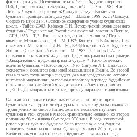
фоцзяо луньцун. (Исследование китайского буддизма периода
Вэй, Цзинь, южных и северных династий). - Пекин, 1982; Фан
Литянь. Чжунго фоцзяо юй лQ'aньтyн вэньхуа.(Китайский
буддизм и традиционная культура). - Шанхай,1988; Хуан Чаньхуа.
Фоцзяо гэ цзун да и. (Основное содержание учения буддийских
школ). - ТайбэйД983; Кафаров П.И. Исторический очерк древнего
буддизма // Труды членов Российской духовной миссии в Пекине,
- СПб.,1853. - Т,2.; Бяньвэнь о воздаянии за милости / Пер. и
коммент, Меньшикова Л.Н. - М.,1982; Бяньвэнь о Вэймоцзе / Пер.
и коммент. Меньшикова Л.Н. - М.,1963;Игнатович А.Н. Буддизм в
Японии. Очерк ранней истории. - М.,1987; Торчинов Е.А. О
психологических аспектах учения Праджняпарамиты (на примере
«Ваджрачхедика-праджняпарамита-сутры».// Психологические
аспекты буддизма. - Новосибирск, 1986; Янгутов Л.Е. Единство,
тождество и формирования идей мадхьямики в Индии. Во второй
главе своего труда автор исследует уже непосредственно историю
китайской мадхьямики, затрагивая проблему перевода буддийских
источников на китайский язык, а также проблему восприятия
идей Праджняпарамиты в Китае, проводя параллели с даосизмом.
Одними из наиболее серьезных исследований по истории
буддийской культуры и литературы китайского буддизма являются
труды ученых из самого Китая, хотя интенсивное изучение
буддизма в этой стране началось сравнительно недавно, со второй
половины 50-х - начала 60-х годов XX века. В годы культурной
революции изучение буддизма было прервано, а сам буддизм
подвергся сильным гонениям. Однако, начиная с 80-х годов в
Китае вновь усилился интерес к буддизму. Появилась плеяда