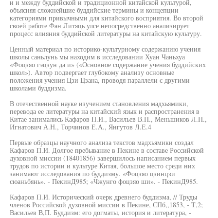
и и между буддийской и традиционной китайской культурой,
объясняя сложнейшие буддийские термины и концепции
категориями привычными для китайского восприятия. Во второй
своей работе Фан Литяць улсе непосредственно анализирует
процесс влияния буддийской литературы на китайскую культуру.
Ценный материал по историко-культурному содержанию учения
школы саньлунь мы находим в исследовании Хуан Чаньхуа
«Фоцзяо гэцзун да и» («Основное содержание учения буддийских
школ»). Автор подвергает глубокому анализу основные
положения учения Цзи Цзана, проводя параллели с другими
школами буддизма.
В отечественной науке изучением становления мадхьямики,
перевода ее литературы на китайский язык и распространения в
Китае занимались Кафаров П.И., Васильев В.П., Меньшиков Л.Н.,
Игнатович А.Н., Торчинов Е.А., Янгутов Л.Е.4
Первые образцы научного анализа текстов мадхьямики создал
Кафаров П.И. Долгое пребывание в Пекине в составе Российской
духовной миссии (18401856) завершилось написанием первых
трудов по истории и культуре Китая, большое место среди них
занимают исследования по буддизму. «Фоцзяо цзинцзи
сюаньбянь». - ПекинД985; «Чжунго фоцзяо ши». - ПекинД985.
Кафаров П.И. Исторический очерк древнего буддизма, // Труды
членов Российской духовной миссии в Пекине, СПб,,1853, - Т,2;
Васильев В,П. Буддизм: его догматы, история и литература, -