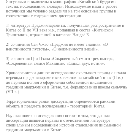
Янгутовым и включены в монографию «Китайский буддизм:
тексты, исследования, словарь». Используемые нами в работе
источники мы условно разделили на три основные группы в
соответствии с содержанием диссертации:
1) литература Праджняпарамиты, получившая распространение в
Китае со II по VII века н.э., попавшая в состав «Китайской
Трипитаки», отраженной в каталоге Нандзё Б.
2) сочинения Сэн Чжао «Праджня не имеет знания», «О
неистинности пустоты», «О неизменности вещей».
3) сочинения Цзи Цзана «Сокровенный смысл трех шастр»,
«Сокровенный смысл Махаяны», «Смысл двух истин».
Хронологически данное исследование охватывает период с начала
перевода праджняпарамитских текстов на китайский язык (II в.)
до периода полного оформления собственной письменной
традиции мадхьямики в Китае, т.е. формирования школы саньлунь
(VII в.).
Территориальные рамки диссертации определяются рамками
объекта и предмета исследования - территорией Китая.
Научная новизна исследования состоит в том, что данная
диссертация является первым в отечественной литературе
специальным исследованием истории становления письменной
традиции мадхьямики в Китае.