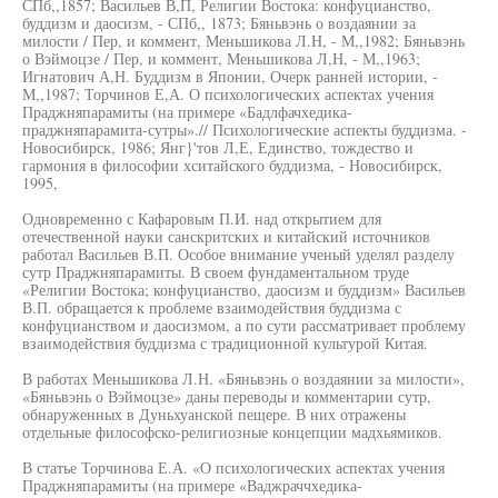
СПб,,1857; Васильев В,П, Религии Востока: конфуцианство,
буддизм и даосизм, - СПб,, 1873; Бяньвэнь о воздаянии за
милости / Пер, и коммент, Меньшикова Л.Н, - М,,1982; Бяньвэнь
о Вэймоцзе / Пер, и коммент, Меньшикова Л,Н, - М,,1963;
Игнатович А,Н. Буддизм в Японии, Очерк ранней истории, -
М,,1987; Торчинов Е,А. О психологических аспектах учения
Праджняпарамиты (на примере «Бадлфачхедика-
праджняпарамита-сутры».// Психологические аспекты буддизма. -
Новосибирск, 1986; Янг}'тов Л,Е, Единство, тождество и
гармония в философии хситайского буддизма, - Новосибирск,
1995,
Одновременно с Кафаровым П.И. над открытием для
отечественной науки санскритских и китайский источников
работал Васильев В.П. Особое внимание ученый уделял разделу
сутр Праджняпарамиты. В своем фундаментальном труде
«Религии Востока; конфуцианство, даосизм и буддизм» Васильев
В.П. обращается к проблеме взаимодействия буддизма с
конфуцианством и даосизмом, а по сути рассматривает проблему
взаимодействия буддизма с традиционной культурой Китая.
В работах Меньшикова Л.Н. «Бяньвэнь о воздаянии за милости»,
«Бяньвэнь о Вэймоцзе» даны переводы и комментарии сутр,
обнаруженных в Дуньхуанской пещере. В них отражены
отдельные философско-религиозные концепции мадхьямиков.
В статье Торчинова Е.А. «О психологических аспектах учения
Праджняпарамиты (на примере «Ваджраччхедика-