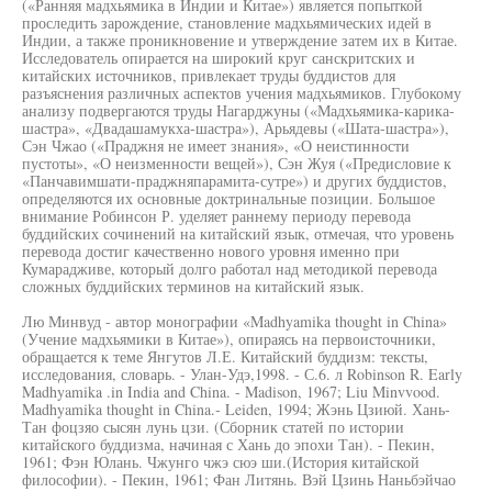
(«Ранняя мадхьямика в Индии и Китае») является попыткой
проследить зарождение, становление мадхьямических идей в
Индии, а также проникновение и утверждение затем их в Китае.
Исследователь опирается на широкий круг санскритских и
китайских источников, привлекает труды буддистов для
разъяснения различных аспектов учения мадхьямиков. Глубокому
анализу подвергаются труды Нагарджуны («Мадхьямика-карика-
шастра», «Двадашамукха-шастра»), Арьядевы («Шата-шастра»),
Сэн Чжао («Праджня не имеет знания», «О неистинности
пустоты», «О неизменности вещей»), Сэн Жуя («Предисловие к
«Панчавимшати-праджняпарамита-сутре») и других буддистов,
определяются их основные доктринальные позиции. Большое
внимание Робинсон Р. уделяет раннему периоду перевода
буддийских сочинений на китайский язык, отмечая, что уровень
перевода достиг качественно нового уровня именно при
Кумарадживе, который долго работал над методикой перевода
сложных буддийских терминов на китайский язык.
Лю Минвуд - автор монографии «Madhyamika thought in China»
(Учение мадхьямики в Китае»), опираясь на первоисточники,
обращается к теме Янгутов Л.Е. Китайский буддизм: тексты,
исследования, словарь. - Улан-Удэ,1998. - С.6. л Robinson R. Early
Madhyamika .in India and China. - Madison, 1967; Liu Minvvood.
Madhyamika thought in China.- Leiden, 1994; Жэнь Цзиюй. Хань-
Тан фоцзяо сысян лунь цзи. (Сборник статей по истории
китайского буддизма, начиная с Хань до эпохи Тан). - Пекин,
1961; Фэн Юлань. Чжунго чжэ сюэ ши.(История китайской
философии). - Пекин, 1961; Фан Литянь. Вэй Цзинь Наньбэйчао