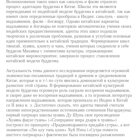
Возникновение таких школ как саньлунь и фасян отразило
процесс адаптации буддизма в Китае. Школы эти являются
переходными от индийской модели буддизма к китайской, так как
имеют свои определенные прообразы в Индии: саньлунь - школу
мадхьямиков, фасян - йогачару. Однако китайские варианты
мадхьямики и йогачары не повторяли автоматически учения своих
индийских предшественников, адепты этих школ подошли
творчески к различным проблемам, развивая и углубляя основные
идеи применительно к китайской традиции. Формирование школ
тяньтай, хуаянь, цзинту и чань, учения которых соединили в себе
буддизм Махаяны с элементами культуры, отражающими
китайское мировосприятие, завершило процесс становления
китайской модели буддизма.
Актуальность темы данного исследования определяется огромной
значимостью письменных традиций в древнем и средневековом
Китае, которые и и т-\ по сути явились доминантой в культурном
развитии этой страны. В формировании китайской культурной
модели буддизма огромную роль сыграли воззрения мадхьямиков,
и скорее даже не воззрения мадхьямиков, а та огромная литература
направления мадхьямиков, которая проникала из Индии в Китай
со II века н. э. Достаточно сказать, что адепты тяньтай считали
своими непосредственными источниками сочинения Нагарджуны;
первый патриарх школы хуаянь Ду Шунь свое произведение
«Хуаянь фацзе гуань» («Созерцание мира дхарм в хуаянь»)
построил по принципу «Праджняпарамита-хридайя-сутры», а вот
знаменитая «Лю цзу тань цзин» Хуй Нэпа («Сутра помоста
шестого патриарха») фактически была посвящена разъяснению