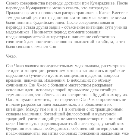
Своего совершенства переводы достигли при Кумарадживе. После
переводов Кумарадживы можно сказать, что литература
Праджняпарамиты полностью распространилась в Китае. Вместе с
тем для китайцев с их традиционным типом мышления не всегда
были понятны буддийские идеи. После совершенствовантя
перевода встала другая задача - объяснение китайцам сути учения
мадхьямиков. Начинается период комментирования
праджняпарамитской литературы и написание собственных
сочинений для пояснения основных положений китайцам, и это
было связано с именем Сэн
Чжао.
Сэн Чжао являлся последовательным мадхьямиком, рассматривая
те идеи и концепции, решением которых занимались индийские
мадхьямики (учение о пустоте, концепция праджни, вопросы
времени, движения. Изменения. В небольших по объему
сочинениях Сэн Чжао с большим мастерством раскрывает
основные идеи, используя порой привычную длля китайцев
терминологию, что облегчало их восприятие в буддийских кругах.
Однако нужно отметить, что творчество Сэн Чжао проявилось не
в плане разработки идей мадхьямиков, а в объяснении их
китайцам. Между тем и и и 1 1 и китайцев с их традиционным
складом мышления, богатейшей философской и культурной
традицией, учение индийцев не могло удовлетворить в полной
мере. Поняв суть праджняпарамитской литературы, у китайских
буддистов возникла необходимость собственной интерпретации
праджняпарамиты, развития основных положений мадхьмики уже