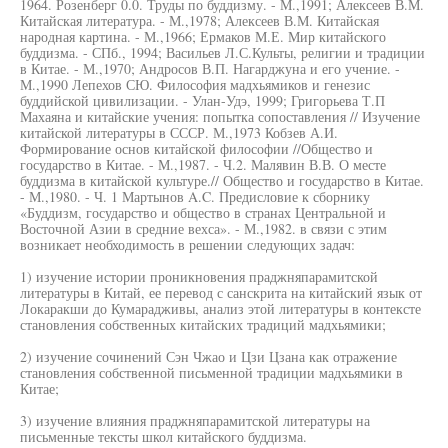
1964. Розенберг 0.0. Труды по буддизму. - М.,1991; Алексеев В.М.
Китайская литература. - М.,1978; Алексеев В.М. Китайская
народная картина. - М.,1966; Ермаков М.Е. Мир китайского
буддизма. - СПб., 1994; Васильев Л.С.Культы, религии и традиции
в Китае. - М.,1970; Андросов В.П. Нагарджуна и его учение. -
М.,1990 Лепехов СЮ. Философия мадхьямиков и генезис
буддийской цивилизации. - Улан-Удэ, 1999; Григорьева Т.П
Махаяна и китайские учения: попытка сопоставления // Изучение
китайской литературы в СССР. М.,1973 Кобзев А.И.
Формирование основ китайской философии //Общество и
государство в Китае. - М.,1987. - Ч.2. Малявин В.В. О месте
буддизма в китайской культуре.// Общество и государство в Китае.
- М.,1980. - Ч. 1 Мартынов A.C. Предисловие к сборнику
«Буддизм, государство и общество в странах Центральной и
Восточной Азии в средние вехса». - М.,1982. в связи с этим
возникает необходимость в решении следующих задач:
1) изучение истории проникновения праджняпарамитской
литературы в Китай, ее перевод с санскрита на китайский язык от
Локаракши до Кумарадживы, анализ этой литературы в контексте
становления собственных китайских традиций мадхьямики;
2) изучение сочинений Сэн Чжао и Цзи Цзана как отражение
становления собственной письменной традиции мадхьямики в
Китае;
3) изучение влияния праджняпарамитской литературы на
письменные тексты школ китайского буддизма.