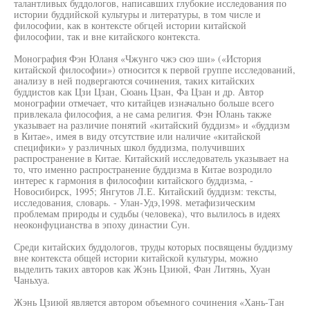
талантливых буддологов, написавших глубокие исследования по
истории буддийской культуры и литературы, в том числе и
философии, как в контексте обгцей истории китайской
философии, так и вне китайского контекста.
Монография Фэн Юланя «Чжунго чжэ сюэ ши» («История
китайской философии») относится к первой группе исследований,
анализу в ней подвергаются сочинения, таких китайских
буддистов как Цзи Цзан, Сюань Цзан, Фа Цзан и др. Автор
монографии отмечает, что китайцев изначально больше всего
привлекала философия, а не сама религия. Фэн Юлань также
указывает на различие понятий «китайский буддизм» и «буддизм
в Китае», имея в виду отсутствие или наличие «китайской
специфики» у различных школ буддизма, получивших
распространение в Китае. Китайский исследователь указывает на
то, что именно распространение буддизма в Китае возродило
интерес к гармония в философии китайского буддизма, -
Новосибирск, 1995; Янгутов Л.Е. Китайский буддизм: тексты,
исследования, словарь. - Улан-Удэ,1998. метафизическим
проблемам природы и судьбы (человека), что вылилось в идеях
неоконфуцианства в эпоху династии Сун.
Среди китайских буддологов, труды которых посвящены буддизму
вне контекста общей истории китайской культуры, можно
выделить таких авторов как Жэнь Цзиюй, Фан Литянь, Хуан
Чаньхуа.
Жэнь Цзиюй является автором объемного сочинения «Хань-Тан