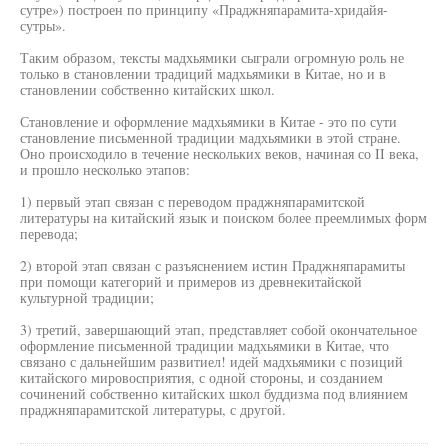
сутре») построен по принципу «Праджняпарамита-хридайя-
сутры».
Таким образом, тексты мадхьямики сыграли огромную роль не
только в становлении традиций мадхьямики в Китае, но и в
становлении собственно китайских школ.
Становление и оформление мадхьямики в Китае - это по сути
становление письменной традиции мадхьямики в этой стране.
Оно происходило в течение нескольких веков, начиная со II века,
и прошло несколько этапов:
1) первый этап связан с переводом праджняпарамитской
литературы на китайский язык и поиском более преемлимых форм
перевода;
2) второй этап связан с разъяснением истин Праджняпарамиты
при помощи категорий и примеров из древнекитайской
культурной традиции;
3) третий, завершающий этап, представляет собой окончательное
оформление письменной традиции мадхьямики в Китае, что
связано с дальнейшим развитиел! идей мадхьямики с позиций
китайского мировосприятия, с одной стороны, и созданием
сочинений собственно китайских школ буддизма под влиянием
праджняпарамитской литературы, с другой.