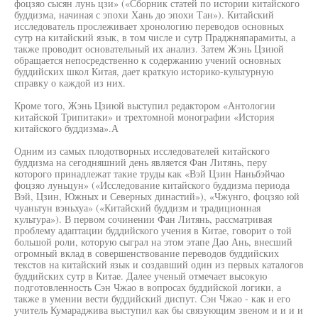
фоцзяо сысян лунь цзи» («Сборник статей по истории китайского
буддизма, начиная с эпохи Хань до эпохи Тан»). Китайский
исследователь прослеживает хронологию переводов основных
сутр на китайский язык, в том числе и сутр Праджняпарамиты, а
также проводит основательный их анализ. Затем Жэнь Цзиюй
обращается непосредственно к содержанию учений основных
буддийских школ Китая, дает краткую историко-культурную
справку о каждой из них.
Кроме того, Жэнь Цзиюй выступил редактором «Антологии
китайской Трипитаки» и трехтомной монографии «История
китайского буддизма».А
Одним из самых плодотворных исследователей китайского
буддизма на сегодняшний день является Фан Литянь, перу
которого принадлежат такие труды как «Вэй Цзин Наньбэйчао
фоцзяо луньцун» («Исследование китайского буддизма периода
Вэй, Цзин, Южных и Северных династий»), «Чжунго, фоцзяо юй
чуаньтун вэньхуа» («Китайский буддизм и традиционная
культура»). В первом сочинении Фан Литянь, рассматривая
проблему адаптации буддийского учения в Китае, говорит о той
большой роли, которую сыграл на этом этапе Дао Ань, внесший
огромный вклад в совершенствование переводов буддийских
текстов на китайский язык и создавший один из первых каталогов
буддийских сутр в Китае. Далее ученый отмечает высокую
подготовленность Сэн Чжао в вопросах буддийской логики, а
также в умении вести буддийский диспут. Сэн Чжао - как и его
учитель Кумараджива выступил как бы связующим звеном и и и и