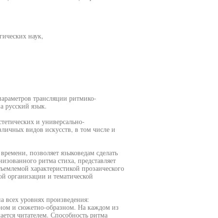
гических наук,
параметров трансляции ритмико-
а русский язык.
тетических и универсально-
зличных видов искусств, в том числе и
времени, позволяет языковедам сделать
низованного ритма стиха, представляет
тъемлемой характеристикой прозаического
ой организации и тематической
а всех уровнях произведения:
ном и сюжетно-образном. На каждом из
ается читателем. Способность ритма