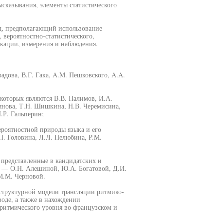
ысказывания, элементы статистического
д, предполагающий использование
 вероятностно-статистического,
кации, измерения и наблюдения.
дова, В.Г. Гака, A.M. Пешковского, A.A.
оторых являются В.В. Налимов, И.А.
ьянова, Т.Н. Шишкина, Н.В. Черемисина,
.Р. Гальперин;
ероятностной природы языка и его
Н. Головина, Л.Л. Нелюбина, P.M.
 представленные в кандидатских и
е — О.Н. Алешиной, Ю.А. Богатовой, Д.И.
 М.М. Черновой.
-структурной модели трансляции ритмико-
воде, а также в нахождении
ритмического уровня во французском и