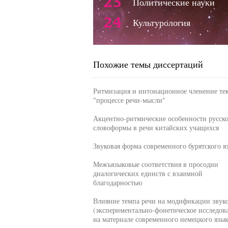
23
Политические науки
24
Культурология
Похожие темы диссертаций
Ритмизация и интонационное членение тек
"процессе речи-мысли"
Акцентно-ритмические особенности русск
словоформы в речи китайских учащихся
Звуковая форма современного бурятского я
Межъязыковые соответствия в просодии
диалогических единств с взаимной
благодарностью
Влияние темпа речи на модификации звук
(экспериментально-фонетическое исследов
на материале современного немецкого язык