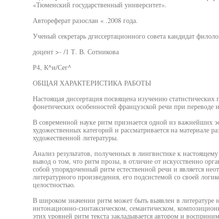
«Тюменский государственный университет».
Автореферат разослан « .2008 года.
Ученый секретарь дгиссертационного совета кандидат филоло
доцент >- /1 Т. В. Сотникова
Р4, К^и/Сег^
ОБЩАЯ ХАРАКТЕРИСТИКА РАБОТЫ
Настоящая диссертация посвящена изучению статистических 
фонетических особенностей французской речи при переводе н
В современной науке ритм признается одной из важнейших эс
художественных категорий и рассматривается на материале ра
художественной литературы.
Анализ результатов, полученных в лингвистике к настоящему 
вывод о том, что ритм прозы, в отличие от искусственно орга
собой упорядоченный ритм естественной речи и является нео
литературного произведения, его подсистемой со своей логик
целостностью.
В широком значении ритм может быть выявлен в литературе н
интонационно-синтаксическом, семантическом, композицион
этих уровней ритм текста закладывается автором и восприним