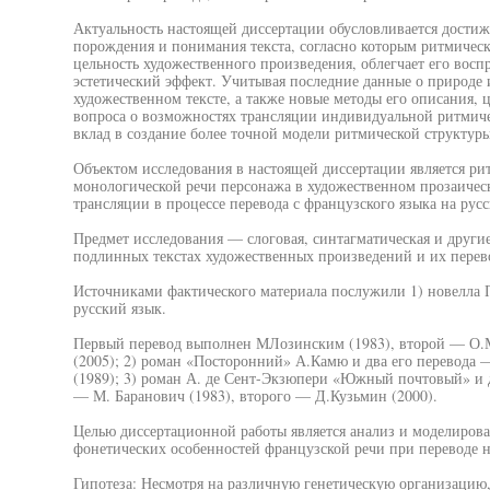
Актуальность настоящей диссертации обусловливается достиж
порождения и понимания текста, согласно которым ритмическо
цельность художественного произведения, облегчает его восп
эстетический эффект. Учитывая последние данные о природе 
художественном тексте, а также новые методы его описания, 
вопроса о возможностях трансляции индивидуальной ритмиче
вклад в создание более точной модели ритмической структуры
Объектом исследования в настоящей диссертации является ри
монологической речи персонажа в художественном прозаичес
трансляции в процессе перевода с французского языка на рус
Предмет исследования — слоговая, синтагматическая и други
подлинных текстах художественных произведений и их перево
Источниками фактического материала послужили 1) новелла П
русский язык.
Первый перевод выполнен МЛозинским (1983), второй — О.М
(2005); 2) роман «Посторонний» А.Камю и два его перевода 
(1989); 3) роман А. де Сент-Экзюпери «Южный почтовый» и дв
— М. Баранович (1983), второго — Д.Кузьмин (2000).
Целью диссертационной работы является анализ и моделирова
фонетических особенностей французской речи при переводе н
Гипотеза: Несмотря на различную генетическую организацию