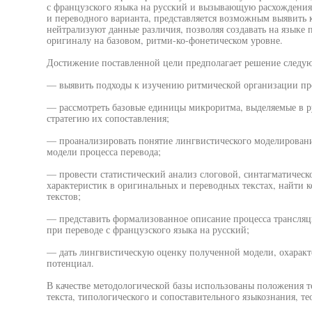
с французского языка на русский и вызывающую расхождени
и переводного варианта, представляется возможным выявить
нейтрализуют данные различия, позволяя создавать на языке 
оригиналу на базовом, ритми-ко-фонетическом уровне.
Достижение поставленной цели предполагает решение следую
— выявить подходы к изучению ритмической организации про
— рассмотреть базовые единицы микроритма, выделяемые в р
стратегию их сопоставления;
— проанализировать понятие лингвистического моделировани
модели процесса перевода;
— провести статистический анализ слоговой, синтагматичес
характеристик в оригинальных и переводных текстах, найти
текстов;
— представить формализованное описание процесса трансляц
при переводе с французского языка на русский;
— дать лингвистическую оценку полученной модели, охаракт
потенциал.
В качестве методологической базы использованы положения т
текста, типологического и сопоставительного языкознания, те