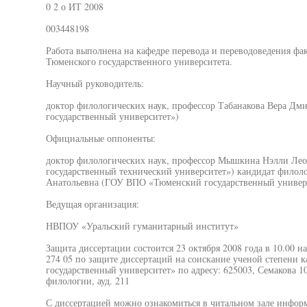
0 2 о ИТ 2008
003448198
Работа выполнена на кафедре перевода и переводоведения фа
Тюменского государственного университета.
Научный руководитель:
доктор филологических наук, профессор Табанакова Вера Д
государственный университет»)
Официальные оппоненты:
доктор филологических наук, профессор Мышкина Нэлли Л
государственный технический университет») кандидат филол
Анатольевна (ГОУ ВПО «Тюменский государственный универ
Ведущая организация:
НВПОУ «Уральский гуманитарный институт»
Защита диссертации состоится 23 октября 2008 года в 10.00 н
274 05 по защите диссертаций на соискание ученой степени
государственный университет» по адресу: 625003, Семакова 10
филологии, ауд. 211
С диссертацией можно ознакомиться в читальном зале инфо