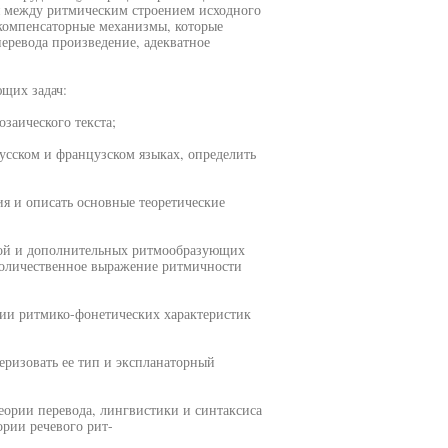
я между ритмическим строением исходного
 компенсаторные механизмы, которые
перевода произведение, адекватное
щих задач:
заического текста;
усском и французском языках, определить
я и описать основные теоретические
кой и дополнительных ритмообразующих
 количественное выражение ритмичности
ии ритмико-фонетических характеристик
еризовать ее тип и экспланаторный
еории перевода, лингвистики и синтаксиса
ории речевого рит-