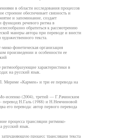
ениями в области исследования процессов
е строение обеспечивает связность и
риятие и запоминание, создает
и функциях речевого ритма в
целесообразно обратиться к рассмотрению
ской манеры автора при переводе и внести
 художественного текста.
т-мико-фонетическая организация
ком произведении и особенности ее
ский
е ритмообразующие характеристики в
дах на русский язык.
. Мериме «Кармен» и три ее перевода на
о-исеенко (2004), третий — Г.Рачинским
— перевод Н.Галь (1988) и Н.Немчиновой
а его перевода: автор первого перевода
ние процесса трансляции ритмико-
а русский язык.
, затрудняющую процесс трансляции текста