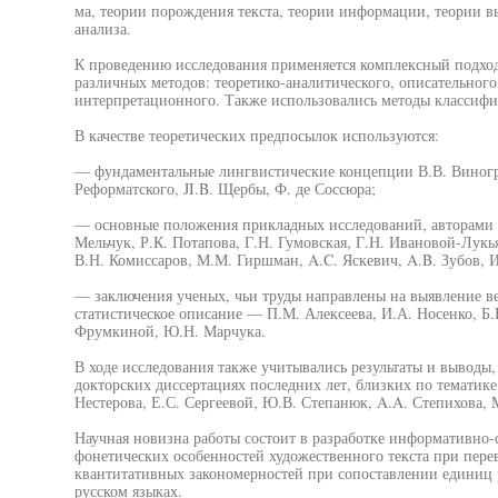
ма, теории порождения текста, теории информации, теории в
анализа.
К проведению исследования применяется комплексный подхо
различных методов: теоретико-аналитического, описательного,
интерпретационного. Также использовались методы классифи
В качестве теоретических предпосылок используются:
— фундаментальные лингвистические концепции В.В. Виногра
Реформатского, JI.B. Щербы, Ф. де Соссюра;
— основные положения прикладных исследований, авторами к
Мельчук, Р.К. Потапова, Г.Н. Гумовская, Г.Н. Ивановой-Лук
В.Н. Комиссаров, М.М. Гиршман, A.C. Яскевич, A.B. Зубов, И
— заключения ученых, чьи труды направлены на выявление в
статистическое описание — П.М. Алексеева, И.А. Носенко, Б.
Фрумкиной, Ю.Н. Марчука.
В ходе исследования также учитывались результаты и выводы,
докторских диссертациях последних лет, близких по тематик
Нестерова, Е.С. Сергеевой, Ю.В. Степанюк, A.A. Степихова,
Научная новизна работы состоит в разработке информативно
фонетических особенностей художественного текста при пере
квантитативных закономерностей при сопоставлении единиц 
русском языках.