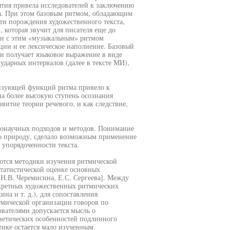
тия привела исследователей к заключению
та. При этом базовым ритмом, обладающим
и порождения художественного текста,
 которая звучит для писателя еще до
ии с этим «музыкальным» ритмом
ии и ее лексическое наполнение. Базовый
 получает языковое выражение в виде
дарных интервалов (далее в тексте МИ),
низующей функций ритма привело к
на более высокую ступень осознания
витие теории речевого, и как следствие,
нонаучных подходов и методов. Понимание
ю природу, сделало возможным применение
 упорядоченности текста.
ются методики изучения ритмической
статистической оценке основных
 Н.В. Черемисина, Е.С. Сергеева]. Между
нкретных художественных ритмических
на и т. д.), для сопоставления
тмической организации говоров по
вателями допускается мысль о
нетических особенностей подлинного
тике остается мало изученным.