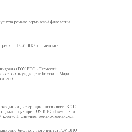
культета романо-германской филологии
митриевна (ГОУ ВПО «Тюменский
еонидовна (ГОУ ВПО «Пермский
огических наук, доцент Ковязина Марина
ситет»)
а заседании диссертационного совета К 212
 кандидата наук при ГОУ ВПО «Тюменский
, корпус 1, факультет романо-германской
рмационно-библиотечного центра ГОУ ВПО