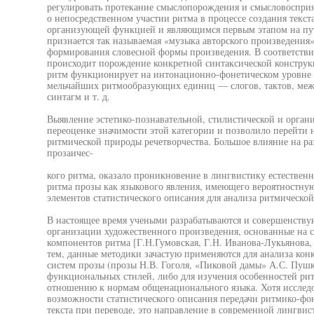
регулировать протекание смыслопорождения и смысловосприя
о непосредственном участии ритма в процессе создания текс
организующей функцией и являющимся первым этапом на пут
признается так называемая «музыка авторского произведения»,
формирования словесной формы произведения. В соответств
происходит порождение конкретной синтаксической конструкц
ритм функционирует на интонационно-фонетическом уровне и
мельчайших ритмообразующих единиц — слогов, тактов, межу
синтагм и т. д.
Выявление эстетико-познавательной, стилистической и орга
переоценке значимости этой категории и позволило перейти 
ритмической природы речетворчества. Большое влияние на раз
прозаичес-
кого ритма, оказало проникновение в лингвистику естествен
ритма прозы как языкового явления, имеющего вероятностну
элементов статистического описания для анализа ритмической
В настоящее время учеными разрабатываются и совершенству
организации художественного произведения, основанные на 
компонентов ритма [Г.Н.Гумовская, Г.Н. Иванова-Лукьянова,
тем, данные методики зачастую применяются для анализа ко
систем прозы (прозы Н.В. Гоголя, «Пиковой дамы» А.С. Пушки
функциональных стилей, либо для изучения особенностей ри
отношению к нормам общенационального языка. Хотя исследо
возможности статистического описания передачи ритмико-фо
текста при переводе, это направление в современной лингвис