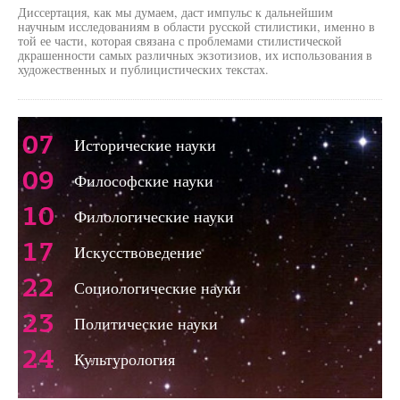
Диссертация, как мы думаем, даст импульс к дальнейшим
научным исследованиям в области русской стилистики, именно в
той ее части, которая связана с проблемами стилистической
дкрашенности самых различных экзотизиов, их использования в
художественных и публицистических текстах.
07
Исторические науки
09
Философские науки
10
Филологические науки
17
Искусствоведение
22
Социологические науки
23
Политические науки
24
Культурология