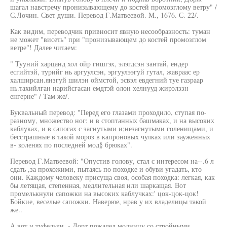
шагал навстречу пронизывающему до костей промозглому ветру" /
С.Лочин. Свет души. Перевод Г.Матвеевой. M., 1676. С. 22/.
Как видим, переводчик привносит явную несообразность: туман
не может "висеть" при "пронизывающем до костей промозглом
ветре"! Далее читаем:
" Тууний харцанд хол ойр гишгэх, элэгдсэн зантай, ендер
есгийтэй, турийг нь аргуулсэн, эргуулээгуй гутал, жавраас ер
халширсан.янзгуй шилэн оймстой, эсвэл евдегний туе газраар
нь.тахийлган нарийсгасан емдтэй олон хелнууд жирэлззн
енгерне" / Там же/.
Буквальный перевод: "Перед его глазами проходило, ступая по-
разному, множество ног: и в стоптанных башмаках, и на высоких
каблуках, и в сапогах с загнутыми и;незагнутыми голенищами, и
бесстрашные в такой мороз в капроновых чулках или зауженных
в- коленях по последней мод§ брюках".
Перевод Г.Матвеевой: "Опустив голову, стал с интересом на--.6 л
сдать ,за прохожими, пытаясь по походке и обуви угадать, кто
они. Каждому человеку присуща своя, особая походка: легкая, как
бы летящая, степенная, медлительная или шаркащая. Вот
промелькнули сапожки на высоких каблучках:' цок-цок-цок!
Бойкие, веселые сапожки. Наверюе, нрав у их владелицы такой
же..
А вот и туфельки, - Дорт пожалел модницу со стройными