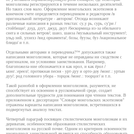
монголизмы регистрируются в течение нескольких десятилетий.
Но таких слов мало. Оформление монгольских экзотизмов в
конечном счете определяется переводчиком и редактором /в
оригинальной литературе - автором/. Отсюда возникают
различные написания в разных текстах: су,у рь, сурь, су'ри /
стойбище/; дзуд, дзут, джуд, дкут /бескормица из-за обильного
снега и сильных ветров/; шанз, шанза /музыкальный инструмент/;
ульд-зий, улзихз /вид орнамента/; бозы, буузы, буз /национальное
блюдо/ и т.п.
Отдельными авторами и переводчика?™ допускаются также
написания монголизмов, которые не оправданы ни сходством с
оригиналом, ни условиями заимствования. Например,
благопожела-ние обозначается и как нрол, и как ёрол /
ыонг.:ереел/; протяжная песня - урт-дуу и орто-доу /монг.: уртын
дуу/; род головного убора - торцок /монг.: тоорцог/ и т.п.
Такой разнобой в оформлении монголизмов, разумеется, не
способствует их освоению в русскоязычной среде, создает
дополнительные трудности для понимания при чтении текстов. В
приложенном к диссертации "Словаре монгольских экзотизмов"
отражены варианты написания монголизмов, встретившихся в
подвергнутых анализу текстах.
Четвертый параграф посвящен стилистическим монголизмам и их
дериватам, особенностям образования стилистических
монголизмов на русской почве. Одним из критериев освоенности
иноязычных заимствований является их способность образовывать