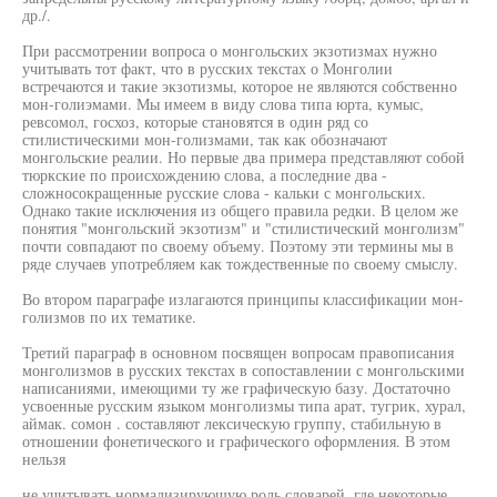
др./.
При рассмотрении вопроса о монгольских экзотизмах нужно
учитывать тот факт, что в русских текстах о Монголии
встречаются и такие экзотизмы, которое не являются собственно
мон-голиэмами. Мы имеем в виду слова типа юрта, кумыс,
ревсомол, госхоз, которые становятся в один ряд со
стилистическими мон-голизмами, так как обозначают
монгольские реалии. Но первые два примера представляют собой
тюркские по происхождению слова, а последние два -
сложносокращенные русские слова - кальки с монгольских.
Однако такие исключения из общего правила редки. В целом же
понятия "монгольский экзотизм" и "стилистический монголизм"
почти совпадают по своему объему. Поэтому эти термины мы в
ряде случаев употребляем как тождественные по своему смыслу.
Во втором параграфе излагаются принципы классификации мон-
голизмов по их тематике.
Третий параграф в основном посвящен вопросам правописания
монголизмов в русских текстах в сопоставлении с монгольскими
написаниями, имеющими ту же графическую базу. Достаточно
усвоенные русским языком монголизмы типа арат, тугрик, хурал,
аймак. сомон . составляют лексическую группу, стабильную в
отношении фонетического и графического оформления. В этом
нельзя
не учитывать нормализирующую роль словарей, где некоторые