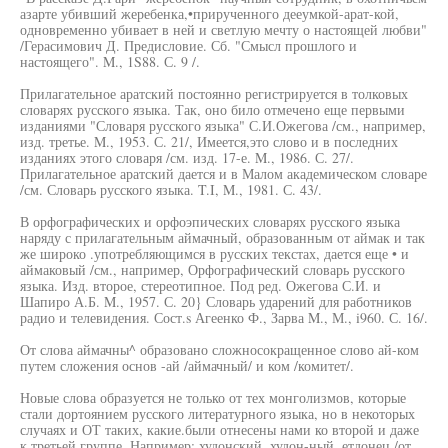
азарте убивший жеребенка,•прирученного дееумкой-арат-кой,
одновременно убивает в ней и светлую мечту о настоящей любви"
/Герасимович Д. Предисловие. Сб. "Смысл прошлого и
настоящего". M., 1S88. С. 9 /.
Прилагательное аратский постоянно регистрируется в толковых
словарях русского языка. Так, оно било отмечено еще первыми
изданиями "Словаря русского языка" С.И.Ожегова /см., например,
изд. третье. M., 1953. С. 21/, Имеется,это слово и в последних
изданиях этого словаря /см. изд. 17-е. M., 1986. С. 27/.
Прилагательное аратский дается и в Малом академическом словаре
/см. Словарь русского языка. T.I, M., 1981. С. 43/.
В орфографических и орфоэпических словарях русского языка
наряду с прилагательным аймачный, образованным от аймак и так
же широко .употребляющимся в русских текстах, дается еще • и
аймаковый /см., например, Орфографический словарь русского
языка. Изд. второе, стереотипное. Под ред. Ожегова С.И. и
Шапиро А.Б. M., 1957. С. 20} Словарь ударений для работников
радио и телевидения. Сост.s Агеенко Ф., Зарва M., М., i960. С. 16/.
От слова аймачны^ образовано сложносокращенное слово ай-ком
путем сложения основ -ай /аймачный/ и ком /комитет/.
Новые слова образуется не только от тех монголизмов, которые
стали дортоянием русского литературного языка, но в некоторых
случаях и ОТ таких, какие.были отнесены нами ко второй и даже
к третьей группе. Например: худонский, худон-ный, етдонец /от