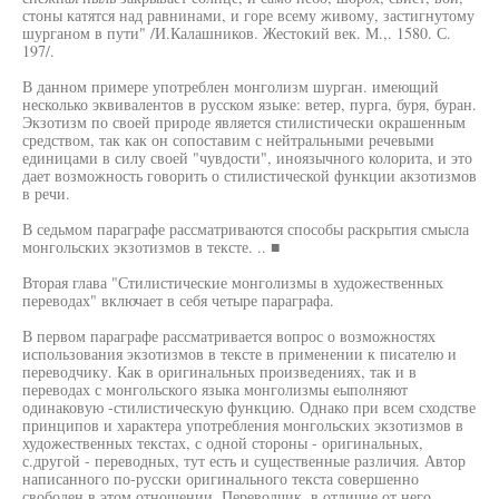
стоны катятся над равнинами, и горе всему живому, застигнутому
шурганом в пути" /И.Калашников. Жестокий век. М.,. 1580. С.
197/.
В данном примере употреблен монголизм шурган. имеющий
несколько эквивалентов в русском языке: ветер, пурга, буря, буран.
Экзотизм по своей природе является стилистически окрашенным
средством, так как он сопоставим с нейтральными речевыми
единицами в силу своей "чувдости", иноязычного колорита, и это
дает возможность говорить о стилистической функции акзотизмов
в речи.
В седьмом параграфе рассматриваются способы раскрытия смысла
монгольских экзотизмов в тексте. .. ■
Вторая глава "Стилистические монголизмы в художественных
переводах" включает в себя четыре параграфа.
В первом параграфе рассматривается вопрос о возможностях
использования экзотизмов в тексте в применении к писателю и
переводчику. Как в оригинальных произведениях, так и в
переводах с монгольского языка монголизмы еыполняют
одинаковую -стилистическую функцию. Однако при всем сходстве
принципов и характера употребления монгольских экзотизмов в
художественных текстах, с одной стороны - оригинальных,
с.другой - переводных, тут есть и существенные различия. Автор
написанного по-русски оригинального текста совершенно
свободен в этом отношении. Переводчик, в отличие от него,