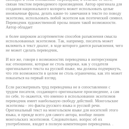
связан текстом переводимого произведения. Автор оригинала для
создания национального колорита может использовать целые
иноязычные фразы, делать какие-то замечания в тексте по поводу
экзотизма, использовать любой экзотизм как поэтический символ.
Переводчик художественной прозы лишен такой возможности.
Автор обладает
и более широким ассортиментом способов разъяснения смысла
использованных экзотизмов. Так, например, писатель может
включить в текст диалог, в ходе которого даются разъяснения, чего
не может сделать переводчик,
И все же, говоря о возможностях переводчика в интересующем
нас отношении, которые не столь широки, как у создателя
оригинального текста на русской языке, мы должны подчеркнуть,
что эти возможности в целом не столь ограничены, как это может
показаться на первый взгляд.
Если рассматривать труд переводчика не в сопоставлении с
трудом писателя, создающего оригинальное произведение, а сам
по себе, то окажется, что именно в использовании экзотизмов
переводчик имеет наибольшую свободу действий. Монгольские
экзотизмы - это факты русского языка и русской речи.
Оригинальный текст на монгольском языке для носителей этого
языка, и прежде всего для самого автора, вообще лишен
монгольских экзотизмов. Следовательно, вопрос об их
употреблении, входит в полную компетенцию переводчика. .