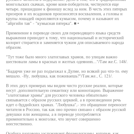
монгольских скачках, кроме коня-победителя, чествуются еще
четыре, пришедшие к финишу вслед за ним. В честь этих пятерых
призеров и их всадников произносятся восхваления, а головы и
крупы лошадей окропляются кумысом, почему и называют их
"айргийн тав" - "кумысная пятерка". ■ •
Применение в переводе своих для переводящего языка средств
выражения приводит к тому, что национальный и исторический
колорит стирается и заменяется чужим для описываемого народа
образом.
"Тут тоже было много златоглавых храмов, по улицам важно
шествовали ламы в красных и желтых одеяниях..."/Там же.С. 148/.
"Бадарчи уже не раз подъезжал к Дулме, но всякий раз что-то. ему
мешало. -Ну, любушка, как поживаешь?"/Там.же., С. 121/.
В этих двух примерах мы видим чисто русские реалии, которые
несут .дополнительную семантику или коннотацию. Выражение
"златоглавые храмы" для русского человека обязательно
связывается с образом русских церквей, а в произведении речь
идет о буддийских храмах. "Любушка",- это обращение переносит
читателя в Россию, так как оно прочно связано с образом русской
девушки или женщины, а в переводе употребляется
применительно к монголке, что звучит совершенно
неестественно.
Особого разговора заслуживают фразеологизмы, которые, как