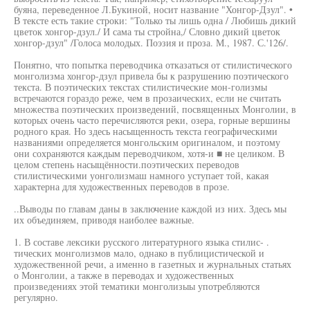
буяна, переведенное Л.Букиной, носит название "Хонгор-Дзул". •
В тексте есть такие строки: "Только ты лишь одна / Любишь дикий
цветок хонгор-дзул./ И сама ты стройна,/ Словно дикий цветок
хонгор-дзул" /Голоса молодых. Поэзия и проза. М., 1987. С.'126/.
Понятно, что попытка переводчика отказаться от стилистического
монголизма хонгор-дзул привела бы к разрушению поэтического
текста. В поэтических текстах стилистические мон-голизмы
встречаются гораздо реже, чем в прозаических, если не считать
множества поэтических произведений, посвященных Монголии, в
которых очень часто перечисляются реки, озера, горные вершины
родного края. Но здесь насыщенность текста географическими
названиями определяется монгольским оригиналом, и поэтому
они сохраняются каждым переводчиком, хотя-и ■ не целиком. В
целом степень насыщённости.поэтических переводов
стилистическими уонголизмаш намного уступает той, какая
характерна для художественных переводов в прозе.
..Выводы по главам даны в заключение каждой из них. Здесь мы
их объединяем, приводя наиболее важные.
1. В составе лексики русского литературного языка стилис- .
тических монголизмов мало, однако в публицистической и
художественной речи, а именно в газетных и журнальных статьях
о Монголии, а также в переводах и художественных
произведениях этой тематики монголизыы употребляются
регулярно.