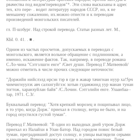
рвачества под видом'переводов"*. Эти слова высказаны в адрес
тех, кто пере- . водит литературу народов СССР, но, к не
меньшему сожалению, их.можно отнести и к переводам
произведений монгольских писателей.
гл. П-шзбург. Над строкой перевода. Статьи разных лет. М.,
КЫ. 0. 41. . ■ .
Одним из частых просчетов, допускаемых в переводах с
монгольского, является вольное обращение с подлинником, а
именно, искажение фактов. Так, например, в переводе романа
С.Ло-чина "Сзтгзлшгн енге" /Свет души. Перевод Г.Матвеевой/
можно отметить в числе прочих следующие неточности:
"Доржийн нийслэлд ирсэн тэр в где в жавар тачигнан нуур ха!5рч
чимчигнуулэх авч салхигуйгзэс хотын гудамжинд уур манан тунан
тогтож, харанхуйлан байв" /С.Лочин. Сэтгэлийн енге. Улаанбаа--
тар, 1971. С.З/.
Буквальный перевод: "Хотя крепкий морозец и пощипывал лицо,
в то утро, когда Дорж.' приехал в столицу, ветра не было, и на
город опустился густой туман".
Перевод Г.Матвеевой: "В один из выходных дней утром Дорж
приехал из Налайхи в Улан-Батор. Над городом повис белый
туман, преградивший доступ солнцу, и улицы выглядели серыми
и унылыми. Втянув голову в плечи и подняв воротник, Дорж