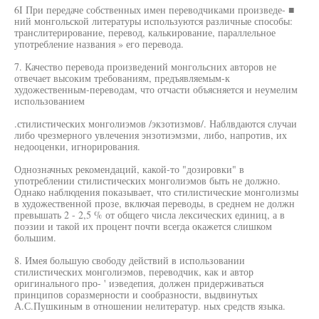
6I При передаче собственных имен переводчиками произведе- ■
ний монгольской литературы используются различные способы:
транслитерирование, перевод, калькирование, параллельное
употребление названия » его перевода.
7. Качество перевода произведений монгольсних авторов не
отвечает высоким требованиям, предъявляемым-к
художественным-переводам, что отчасти объясняется и неумелим
использованием
.стилистических монголиэмов /экзотизмов/. Наблвдаются случаи
либо чрезмерного увлечения энзотиэмзми, либо, напротив, их
недооценки, игнорирования.
Однозначных рекомендаций, какой-то "дозировки" в
употреблении стилистических монголиэмов быть не должно.
Однако наблюдения показывает, что стилистические монголизмы
в художественной прозе, включая переводы, в среднем не должн
превышать 2 - 2,5 % от общего числа лексических единиц, а в
поэзии и такой их процент почти всегда окажется слишком
большим.
8. Имея большую свободу действий в использовании
стилистических монголиэмов, переводчик, как и автор
оригинального про- ' иэведепия, должен придерживаться
принципов соразмерности и сообразности, выдвинутых
А.С.Пушкиным в отношении нелитератур. ных средств языка.