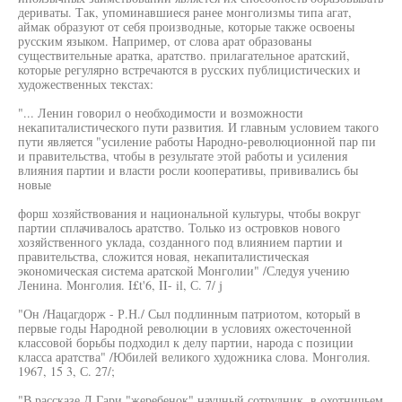
дериваты. Так, упоминавшиеся ранее монголизмы типа агат,
аймак образуют от себя производные, которые также освоены
русским языком. Например, от слова арат образованы
существительные аратка, аратство. прилагательное аратский,
которые регулярно встречаются в русских публицистических и
художественных текстах:
"... Ленин говорил о необходимости и возможности
некапиталистического пути развития. И главным условием такого
пути является "усиление работы Народно-революционной пар пи
и правительства, чтобы в результате этой работы и усиления
влияния партии и власти росли кооперативы, прививались бы
новые
форш хозяйствования и национальной культуры, чтобы вокруг
партии сплачивалось аратство. Только из островков нового
хозяйственного уклада, созданного под влиянием партии и
правительства, сложится новая, некапиталистическая
экономическая система аратской Монголии" /Следуя учению
Ленина. Монголия. I£t'6, II- il, С. 7/ j
"Он /Нацагдорж - Р.Н./ Сыл подлинным патриотом, который в
первые годы Народной революции в условиях ожесточенной
классовой борьбы подходил к делу партии, народа с позиции
класса аратства" /Юбилей великого художника слова. Монголия.
1967, 15 3, С. 27/;
"В рассказе Д.Гари "жеребенок" научный сотрудник, в охотничьем