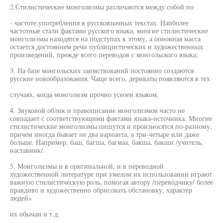
2.Стилистические монголизмы различаются между собой по
- частоте,употребления в русскоязычных текстах. Наиболее
частотные стали фактами русского языка, многие стилистические
монголизмы находятся на подступах к этому, а ооновная масса
остается достоянием речи публицистических и художественных
произведений, прежде всего переводов с монгольского языка;
3. На базе монгольских заимствований постоянно создаются
русские новообразования. Чаще всего, дериваты появляются в тех
случаях, когда монголиэм прочно усеоен языком,
4. Звуковой облик и правописание монголиэмов часто не
совпадает с соответствующими фактами языка-источника. Многие
стилистические монголизмы пишутся и произносятся по-разному,
причем иногда бывает не два варианта, а три-четыре или даже
больше. Например: баш, багша, багмаа, бакша, бакши /учитель,
наставник/.
5. Монголизмы и в оригинальной, и в переводной
художественной литературе при умелом их использовании играют
важную стилистическую роль, помогая автору /переводчику/ более
правдиво и художественно обрисовать обстановку, характер
людей»
их обычаи и т.д.