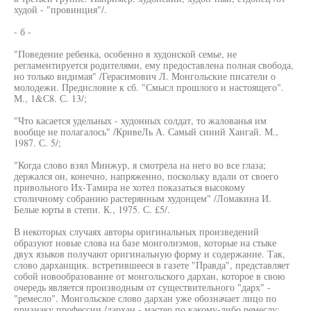
худой - "провинция"/.
- б -
"Поведение ребенка, особенно в худонской семье, не
регламентируется родителями, ему предоставлена полная свобода,
но только видимая" /Герасимович Л. Монгольские писатели о
молодежи. Предисловие к сб. "Смысл прошлого и настоящего".
М., 1&С8. С. 13/;
"Что касается удельных - худонных солдат, то жалованья им
вообще не полагалось" /КривеЛь А. Самый синий Хангай. М.,
1987. С. 5/;
"Когда слово взял Минжур, я смотрела на него во все глаза;
держался он, конечно, напряженно, поскольку вдали от своего
привольного Их-Тамира не хотел показаться высокому
столичному собранию растерянным худонцем" /Ломакина И.
Белые юрты в степи. К., 1975. С. £5/.
В некоторых случаях авторы оригинальных произведений
образуют новые слова на базе монголиэмов, которые на стыке
двух языков получают оригинальную форму и содержание. Так,
слово дарханщик. встретившееся в газете "Правда", представляет
собой новообразование от монгольского дархан, которое в свою
очередь является производным от существительного "дарх" -
"ремесло". Монгольское слово дархан уже обозначает лицо по
признаку профессии /дархан - мастер по какому-либо ремеслу: