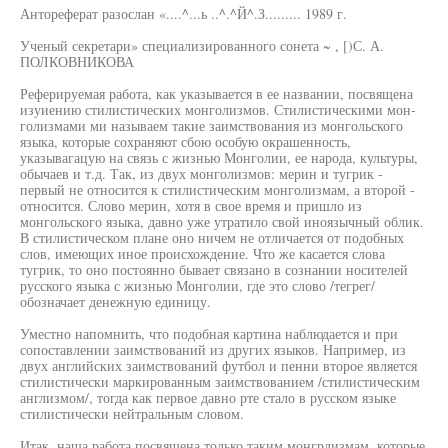
Антореферат разослан «....^...ь ..^.^Й^.З......... 1989 г.
Ученый секретари» специализированного сонета ~ , [)С. А.
ПОЛКОВНИКОВА
Реферируемая работа, как указывается в ее названии, посвящена
изуиению стилистических монголизмов. Стилистическими мон-
голизмами ми называем такие заимствования из монгольского
языка, которые сохраняют сбою особую окрашенность,
указывагацую на связь с жизнью Монголии, ее народа, культуры,
обычаев и т.д. Так, из двух монголизмов: мерин и тугрик -
первый не относится к стилистическим монголизмам, а второй -
относится. Слово мерин, хотя в свое время и пришло из
монгольского языка, давно уже утратило свой иноязычный облик.
В стилистическом плане оно ничем не отличается от подобных
слов, имеющих иное происхождение. Что же касается слова
тугрик, то оно постоянно бывает связано в сознании носителей
русского языка с жизнью Монголии, где это слово /тегрег/
обозначает денежную единицу.
Уместно напомнить, что подобная картина наблюдается и при
сопоставлении заимствований из других языков. Например, из
двух английских заимствований футбол и пенни второе является
стилистически маркированным заимствованием /стилистическим
англизмом/, тогда как первое давно рте стало в русском языке
стилистически нейтральным словом.
Итак, наша работа посвящена только таким монгрлизмам, которые