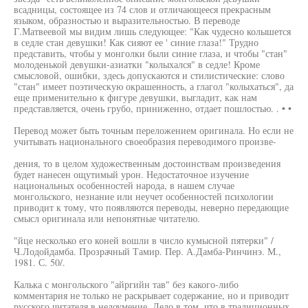
всадницы, состоящее из 74 слов и отличающееся прекрасным
языком, образностью и выразительностью. В переводе
Г.Матвеевой мы видим лишь следующее: "Как чудесно колышется
в седле стан девушки! Как сияют ее ' синие глаза!" Трудно
представить, чтобы у монголки были синие глаза, и чтобы "стан"
молоденькой девушки-азиатки "колыхался" в седле! Кроме
смысловой, ошибки, здесь допускаются и стилистические: слово
"стан" имеет поэтическую окрашенность, а глагол "колыхаться", да
еще применительно к фигуре девушки, выгладит, как нам
представляется, очень грубо, приниженно, отдает пошлостью. . • •
Перевод может быть точным переложением оригинала. Но если не
учитывать национального своеобразия переводимого произве-
дения, то в целом художественным достоинствам произведения
будет нанесен ощутимый урон. Недостаточное изучение
национальных особенностей народа, в нашем случае
монгольского, незнание или неучет особенностей психологии
приводит к тому, что появляются переводы, неверно передающие
смысл оригинала или непонятные читателю.
"йце несколько его коней вошли в число кумысной пятерки" /
Ч.Лодойдамба. Прозрачный Тамир. Пер. А.Дамба-Ринчинэ. М.,
1981. С. 50/.
Калька с монгольского "айргийн тав" без какого-либо
комментария не только не раскрывает содержание, но и приводит
русского читателя в недоумение. Дело в том, что в традиционных