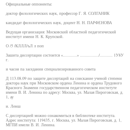
Официальные оппоненты:
доктор филологических наук, профессор Г. Я. СОЛГАНИК
кандидат филологических наук, доцент H. Н. ПАРФЕНОВА
Ведущая организация: Московский областной педагогический
институт имени Н. К. Крупской.
О /5 /КЛЛЛ/ъЛ л поп
Зашита диссертации состоится «............» ................/........... 1У8У
г.
и часои па заседании специализированного совета
Д 113.08.09 по защите диссертаций на соискание ученой степени
доктора наук при Московском ордена Ленина и ордена Трудового
Красного Знамени государственном педагогическом институте
имени В. И. Ленина по адресу: Москва, ул. Малая Пироговская, д.
1, ау
и. Ленш
С диссертацией можно ознакомиться в библиотеке института.
Адрес института: 119435, г. Москва, ул. Малая Пироговская, д. 1,
МГПИ имели В. И. Ленина.