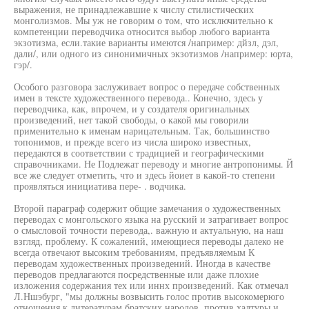
выражения, не принадлежавшие к числу стилистических
монголизмов. Мы уж не говорим о том, что исключительно к
компетенции переводчика относится выбор любого варианта
экзотизма, если.такие варианты имеются /например: дйзл, дэл,
дали/, или одного из синонимичных экзотизмов /например: юрта,
гэр/.
Особого разговора заслуживает вопрос о передаче собственных
имен в тексте художественного перевода.. Конечно, здесь у
переводчика, как, впрочем, и у создателя оригинальных
произведений, нет такой свободы, о какой мы говорили
применительно к именам нарицательным. Так, большинство
топонимов, и прежде всего из числа широко известных,
передаются в соответствии с традицией и географическими
справочниками. Не Подлежат переводу и многие антропонимы. Й
все же следует отметить, что и здесь йоиет в какой-то степени
проявляться инициатива пере- . водчика.
Второй параграф содержит общие замечания о художественных
переводах с монгольского языка на русский и затрагивает вопрос
о смысловой точности перевода,. важную и актуальную, на наш
взгляд, проблему. К сожалений, имеющиеся переводы далеко не
всегда отвечают высоким требованиям, предъявляемым К
переводам художественных произведений. Иногда в качестве
переводов предлагаются посредственные или даже плохие
изложения содержания тех или иннх произведений. Как отмечал
Л.Ншэбург, "мы должны возвысить голос против высокомерюго
отношения к литературам братских народов, против халтуры и