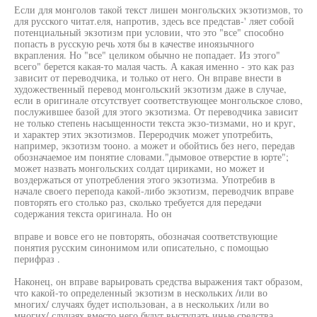
Если для монголов такой текст лишен монгольских экзотизмов, то
для русского читат.еля, напротив, здесь все представ-' ляет собой
потенциальный экзотизм при условии, что это "все" способно
попасть в русскую речь хотя бы в качестве иноязычного
вкрапления. Но "все" целиком обычно не попадает. Из этого"
всего" берется какая-то малая часть. А какая именно - это как раз
зависит от переводчика, и только от него. Он вправе внести в
художественный перевод монгольский экзотизм даже в случае,
если в оригинале отсутствует соответствующее монгольское слово,
послужившее базой для этого экзотизма. От переводчика зависит
не только степень насыщенности текста экзо-тизмами, но и круг,
и характер этих экзотизмов. Переродчик может употребить,
например, экзотизм тооно. а может и обойтись без него, передав
обозначаемое им понятие словами."дымовое отверстие в юрте";
может назвать монгольских солдат цириками, но может и
воздержаться от употребления этого экзотизма. Употребив в
начале своего перепода какой-либо экзотизм, переводчик вправе
повторять его столько раз, сколько требуется для передачи
содержания текста оригинала. Но он
вправе и вовсе его не повторять, обозначая соответствующие
понятия русским синонимом или описательно, с помощью
перифраз .
Наконец, он вправе варьировать средства выражения такт образом,
что какой-то определенный экзотизм в нескольких /или во
многих/ случаях будет использован, а в нескольких /или во
многих/ случаях вместо него будут выступать иные средства