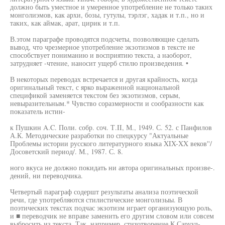
должно быть уместное и умеренное употребление не только таких
монголиэмов, как архи, бозы, гутулы, тэрлэг, хадак и т.п., но и
таких, как аймак, арат, цирик и т.п.
В.этом параграфе проводятся подсчеты, позволяющие сделать
вывод, что чрезмерное употребление экзотизмов в тексте не
способствует пониманию и восприятию текста, а наоборот,
затрудняет -чтение, наносит ущерб стилю произведения. •
В некоторых переводах встречается и другая крайность, когда
оригинальный текст, с ярко выраженной национальной
спецификой заменяется текстом без экзотизмов, серым,
невыразительным.* Чувство соразмерности и сообразности как
показатель истин-
к Пушкин A.C. Поли. собр. соч. Т.II, М., 1949. С. 52. с Панфилов
А.К. Методические разработки по спецкурсу "Актуальные
Проблемы истории русского литературного языка XIX-XX веков''/
Досоветский период/. М., 1987. С. 8.
ного вкуса не должно покидать ни автора оригинальных произве-.
дений, ни переводчика.
Четвертый параграф содершт результаты анализа поэтической
речи, где употребляются стилистические монголизыы. В
поэтических текстах подчас экзотизм играет организующую роль,
и ■ переводчик не вправе заменить его другим словом или совсем
выбросить из текста. Так, например, стихотворение К.Саруул-