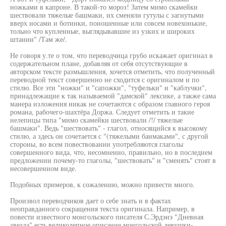
ножками в капроне. В такой-то мороз! Затем мимо скамейки
шествовали тяжелые башмаки, их сменяли гутулы с загнутыми
вверх носами и ботинки, поношенные или совсем новехонькие,
тольно что купленные, выглядывавшие из узких и широких
штанин" /Там же/.
Не говоря у.те о том, что переводчица грубо искажает оригинал в
содержательном плане, добавляя от себя отсутствующие в
авторском тексте размышления, хочется отметить, что полученный
переводной текст совершенно не сходится с оригиналом и по
стилю. Все эти "ножки" и "сапожки", "туфельки" и "каблучки",
принадлежащие к так называемой "дамской" лексике, а также сама
манера изложения никак не сочетаются с образом главного героя
романа, рабочего-шахтёра Доржа. Следует отметить и такие
нелепицы типа "мимо скамейки шествовали /!/ тяжелые
башмаки". Ведь "шествовать" - глагол, относящийся к высокому
стилю, а здесь он сочетается с "(тяжелыми баимаками", с другой
стороны, во всем повествовании употребляются глаголы
совершенного вида, что, несомненно, правильно, но в последнем
предложении почему-то глаголы, "шествовать" и "сменять" стоят в
несовершенном виде.
Подобных примеров, к сожалению, можно привести много.
Произвол переводчиков дает о себе знать и в фактах
неоправданного сокращения текста оригинала. Например, в
повести известного монгольского писателя С.Эрдэнэ "Дневная
звезда" есть великолепное описание монгольской девушки-