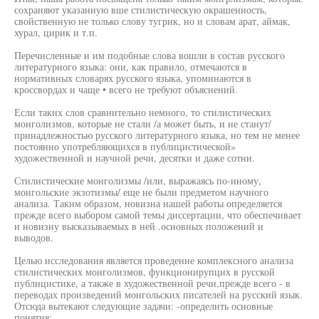
сохраняют указанную вше стилистическую окрашенность,
свойственную не только слову тугрик, но и словам арат, аймак,
хурал, цирик и т.п.
Перечисленные и им подобные слова вошли в состав русского
литературного языка: они, как правило, отмечаются в
нормативных словарях русского языка, упоминаются в
кроссвордах и чаще • всего не требуют объяснений.
Если таких слов сравнительно немного, то стилистических
монголизмов, которые не стали /а может быть, и не станут/
принадлежностью русского литературного языка, но тем не менее
постоянно употребляющихся в публицистической»
художественной и научной речи, десятки и даже сотни.
Стилистические монголизмы /или, выражаясь по-иному,
монгольские экзотизмы/ еще не были предметом научного
анализа. Таким образом, новизна нашей работы определяется
прежде всего выбором самой темы диссертации, что обеспечивает
и новизну высказываемых в ней .основных положений и
выводов.
Целью исследования является проведение комплексного анализа
стилистических монголизмов, функционирупцих в русской
публицистике, а также в художественной речи,прежде всего - в
переводах произведений монгольских писателей на русский язык.
Отсюда вытекают следующие задачи: -определить основные
понятия;