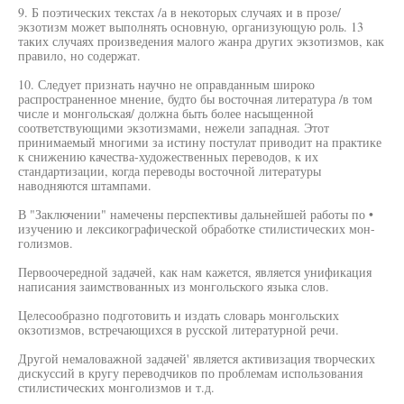
9. Б поэтических текстах /а в некоторых случаях и в прозе/
экзотизм может выполнять основную, организующую роль. 13
таких случаях произведения малого жанра других экзотизмов, как
правило, но содержат.
10. Следует признать научно не оправданным широко
распространенное мнение, будто бы восточная литература /в том
числе и монгольская/ должна быть более насыщенной
соответствующими экзотизмами, нежели западная. Этот
принимаемый многими за истину постулат приводит на практике
к снижению качества-художественных переводов, к их
стандартизации, когда переводы восточной литературы
наводняются штампами.
В "Заключении" намечены перспективы дальнейшей работы по •
изучению и лексикографической обработке стилистических мон-
голизмов.
Первоочередной задачей, как нам кажется, является унификация
написания заимствованных из монгольского языка слов.
Целесообразно подготовить и издать словарь монгольских
окзотизмов, встречающихся в русской литературной речи.
Другой немаловажной задачей' является активизация творческих
дискуссий в кругу переводчиков по проблемам использования
стилистических монголизмов и т.д.