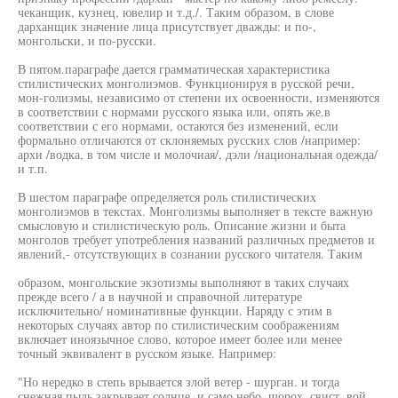
чеканщик, кузнец, ювелир и т.д./. Таким образом, в слове
дарханщик значение лица присутствует дважды: и по-,
монгольски, и по-русски.
В пятом.параграфе дается грамматическая характеристика
стилистических монголиэмов. Функционируя в русской речи,
мон-голизмы, независимо от степени их освоенности, изменяются
в соответствии с нормами русского языка или, опять же.в
соответствии с его нормами, остаются без изменений, если
формально отличаются от склоняемых русских слов /например:
архи /водка, в том числе и молочная/, дэли /национальная одежда/
и т.п.
В шестом параграфе определяется роль стилистических
монголиэмов в текстах. Монголизмы выполняет в тексте важную
смысловую и стилистическую роль. Описание жизни и быта
монголов требует употребления названий различных предметов и
явлений,- отсутствующих в сознании русского читателя. Таким
образом, монгольские экзотизмы выполняют в таких случаях
прежде всего / а в научной и справочной литературе
исключительно/ номинативные функции. Наряду с этим в
некоторых случаях автор по стилистическим соображениям
включает иноязычное слово, которое имеет более или менее
точный эквивалент в русском языке. Например:
"Но нередко в степь врывается злой ветер - шурган. и тогда
снежная пыль закрывает солнце, и само небо, шорох, свист, вой,