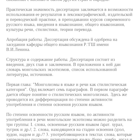
Практическая значимость диссертации заключается в возможности
использования ее результатов в лексикографической, издательской
и переводческой практике, в преподавании курсов современного
русского языка, введения в языкознание, общего языкознания,
культуры речи, стилистики, теории перевода.
Апробация работы. Диссертация обсуждена й одобрена на
заседании кафедры общего языкознания Р.'ГШ имени
В.И.Ленина.
Структура и содержание работы. Диссертация состоит из
введения, двух глав и заключения. В приложении к ней дан
словарь монгольских экзотизмов, список использованной
литературы, источников.
Первая глава: "Монголизмы в языке и речи как стилистическая
категория". Орд включает семь параграфов. В первом параграфе
дается общее понятие о стилистических монголизмах. Здесь же
проводится их дифференциация по степени активности
употребления и степени освоения русским языком.
По степени освоенности русским языком, по активности
употребления в речи монгольские экзотизмы можно разделить на
три группы: I. слова, освоенные русским языком /арат. хурал,
тугрик и др./; 2. слова, находящиеся на стадии освоения /дээл,
худон, надом и др./? 3. употребляющиеся в текстах слова, которые
запредельны русскому литературному языку /борц, домбо, аргал и