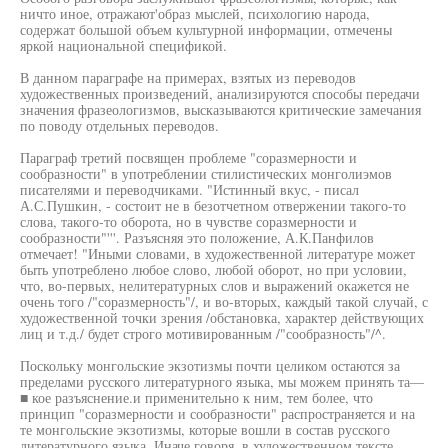
ничто иное, отражают'образ мыслей, психологию народа,
содержат большой объем культурной информации, отмечены
яркой национальной спецификой.
В данном параграфе на примерах, взятых из переводов
художественных произведений, анализируются способы передачи
значения фразеологизмов, высказываются критические замечания
по поводу отдельных переводов.
Параграф третий посвящен проблеме "соразмерности и
сообразности" в употреблении стилистических монголиэмов
писателями и переводчиками. "Истинный вкус, - писал
А.С.Пушкин, - состоит не в безотчетном отвержении такого-то
слова, такого-то оборота, но в чувстве соразмерности и
сообразности"'''. Разъясняя это положение, А.К.Панфилов
отмечает! "Иными словами, в художественной литературе может
быть употреблено любое слово, любой оборот, но при условии,
что, во-первых, нелитературных слов и выражений окажется не
очень того /"соразмерность"/, и во-вторых, каждый такой случай, с
художественной точки зрения /обстановка, характер действующих
лиц и т.д./ будет строго мотивированным /"сообразность"/^.
Поскольку монгольские экзотизмы почти целиком остаются за
пределами русского литературного языка, мы можем принять та—
■ кое разъяснение.и применительно к ним, тем более, что
принцип "соразмерности и сообразности" распространяется и на
те монгольские экзотизмы, которые вошли в состав русского
литературного языка. Иначе говоря, в художественном тексте