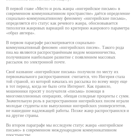
В первой главе «Место и роль жанра «нигерийское письмо» в
современном коммуникативном пространстве» даётся определение
социально-коммуникативному феномену «нигерийские письма»,
определяется его статус как речевого жанра, обосновывается
типология жанровых вариаций по критерию жанрового параметра
«образ авгюра».
В первом параграфе рассматривается социально-
коммуникативный феномен «нигерийских писем». Такого рода
пиа.ма являются распространённым видом мошенничества,
получившим наибольшее развитие с появлением массовых
рассылок по электронной почте.
Своё название «нигерийские письма» получили по месту их
первоначального распространения: считается, что Нигерия стала
той страной, из которой началась их рассылка по всему миру еще
в тот период, когда не было сети Интернет. Как правило,
мошенники просят у получателя «письма» помощи в
многомиллионных операциях, обещая солидные проценты с сумм.
Значительную роль в распространении нигерийских писем играли
молодые студенты или выпускники нигерийских университетов,
не нашедшие надлежащей работы. Позже жанр распространился и
на другие страны.
Во втором параграфе мы исследуем статус жанра «нигерийское
письмо» в современном международном коммуникативном
пространстве.