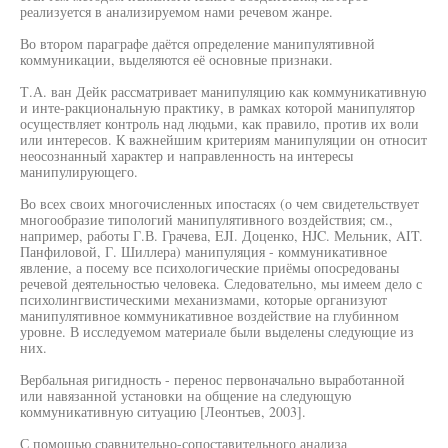
реализуется в анализируемом нами речевом жанре.
Во втором параграфе даётся определение манипулятивной
коммуникации, выделяются её основные признаки.
Т.А. ван Дейк рассматривает манипуляцию как коммуникативную
и инте-ракциональную практику, в рамках которой манипулятор
осуществляет контроль над людьми, как правило, против их воли
или интересов. К важнейшим критериям манипуляции он относит
неосознанный характер и направленность на интересы
манипулирующего.
Во всех своих многочисленных ипостасях (о чем свидетельствует
многообразие типологий манипулятивного воздействия; см.,
например, работы Г.В. Грачева, EJI. Доценко, HJC. Мельник, AIT.
Панфиловой, Г. Шиллера) манипуляция - коммуникативное
явление, а посему все психологические приёмы опосредованы
речевой деятельностью человека. Следовательно, мы имеем дело с
психолингвистическими механизмами, которые организуют
манипулятивное коммуникативное воздействие на глубинном
уровне. В исследуемом материале были выделены следующие из
них.
Вербальная ригидность - перенос первоначально выработанной
или навязанной установки на общение на следующую
коммуникативную ситуацию [Леонтьев, 2003].
С помощью сравнительно-сопоставительного анализа