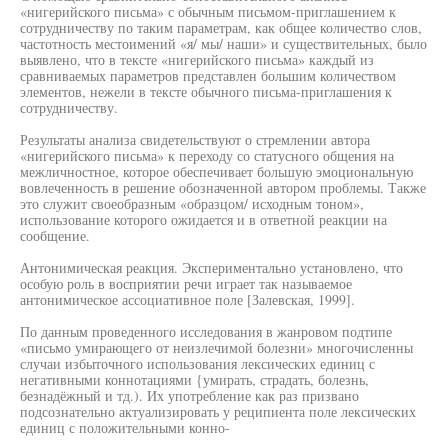
«нигерийского письма» с обычным письмом-приглашением к
сотрудничеству по таким параметрам, как общее количество слов,
частотность местоимений «я/ мы/ наши» и существительных, было
выявлено, что в тексте «нигерийского письма» каждый из
сравниваемых параметров представлен большим количеством
элементов, нежели в тексте обычного письма-приглашения к
сотрудничеству.
Результаты анализа свидетельствуют о стремлении автора
«нигерийского письма» к переходу со статусного общения на
межличностное, которое обеспечивает большую эмоциональную
вовлеченность в решение обозначенной автором проблемы. Также
это служит своеобразным «образцом/ исходным тоном»,
использование которого ожидается и в ответной реакции на
сообщение.
Антонимическая реакция. Экспериментально установлено, что
особую роль в восприятии речи играет так называемое
антонимическое ассоциативное поле [Залевская, 1999].
По данным проведенного исследования в жанровом подтипе
«письмо умирающего от неизлечимой болезни» многочисленны
случаи избыточного использования лексических единиц с
негативными коннотациями {умирать, страдать, болезнь,
безнадёжный и тд.). Их употребление как раз призвано
подсознательно актуализировать у реципиента поле лексических
единиц с положительными конно-