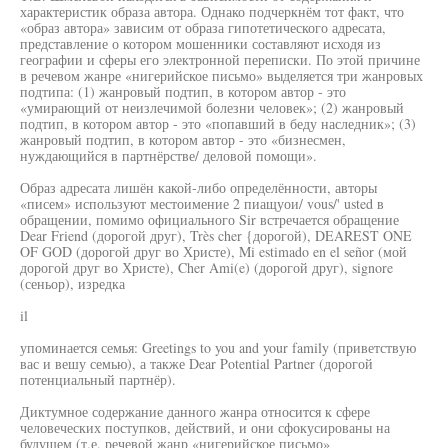
характеристик образа автора. Однако подчеркнём тот факт, что
«образ автора» зависим от образа гипотетического адресата,
представление о котором мошенники составляют исходя из
географии и сферы его электронной переписки. По этой причине
в речевом жанре «нигерийское письмо» выделяется три жанровых
подтипа: (1) жанровый подтип, в котором автор - это
«умирающий от неизлечимой болезни человек»; (2) жанровый
подтип, в котором автор - это «попавший в беду наследник»; (3)
жанровый подтип, в котором автор - это «бизнесмен,
нуждающийся в партнёрстве/ деловой помощи».
Образ адресата лишён какой-либо определённости, авторы
«писем» используют местоимение 2 пиащуои/ vous/' usted в
обращении, помимо официального Sir встречается обращение
Dear Friend (дорогой друг), Très cher {дорогой), DEAREST ONE
OF GOD (дорогой друг во Христе), Mi estimado en el señor (мой
дорогой друг во Христе), Cher Ami(e) (дорогой друг), signore
(сеньор), изредка
il
упоминается семья: Greetings to you and your family (приветствую
вас и вешу семью), а также Dear Potential Partner (дорогой
потенциальный партнёр).
Диктумное содержание данного жанра относится к сфере
человеческих поступков, действий, и они сфокусированы на
будущем (т.е. речевой жанр «нигерийское письмо»