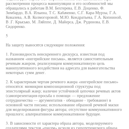
рассмотрении процесса манипуляции и его особенностей мы
обращались к работам В.М. Бехтерева, Е.В. Доценко, Ф.
Зимбардо, В.А. Ильина, Т.С. Кабаченко, С.Г. Кара-Мурзы, Г.А.
Ковалева, A.B. Колмогоровой, М.Ю. Кондратьева, Г.А. Копниной,
В .Г. Крысько, М. Ляйппе, Д. Майерса, Дж. Рудинова, Е.В.
Сидоренко.
5
На защиту выносятся следующие положения:
1. Разновидность неискреннего дискурса, известная под
названием «нигерийские письма», является самостоятельным
речевым жанром, реализующим коммуникативную цель
манипулятивного воздействия на адресата для вымогательства
некоторых сумм денег.
2. К характерным чертам речевого жанра «нигерийское письмо»
относятся: мимикрия композиционной структуры под
эпистолярный жанр; наличие устойчивой цепочки речевых актов
(самопрезентация-просьба о помощи — предложение
сотрудничества — аргументатив - обещание - требование) в
основной части письма; использование образной речевой маски
для моделирования фигуры автора; отсутствие коммуникативного
прошлого; альтернативное коммуникативное будущее.
3. В зависимости от характера образа автора, моделируемого
создателями текстов «писем» исходя из гипотетического образа