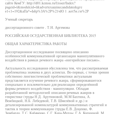
сайте КемГУ: http://d01.kemsu.ru/l)isser/Index?
pageid=l&modulcid=l&advertexaшinecandidatedegгe
е1<1=192&аПа^=Ьйр%ЗА%2Р%21чЮ 1 .кет5и.ги%2Р
Ученый секретарь
диссертационного совете . Т.Н. Аргемова
РОССИЙСКАЯ ОСУДАРСТВЕННАЯ БИБЛИОТЕКА 2015
ОБЩАЯ ХАРАКТЕРИСТИКА РАБОТЫ
Диссертационное исследование посвящено описанию
особенностей коммуникативной организации манипулятивиого
воздействия в рамках речевого жанра «нигерийское письмо».
Актуальность исследования обусловлена тем, что рассматриваемая
проблематика значима в двух аспектах. Во-первых, с точки зрения
собственно лингвистической проблематики актуальным
представляется изучение речевого жанра, сформировавшегося
специально и исключительно для реализации определённой
формы речевого воздействия - манипуляции. Обладая
разработанной методологией описания речевых жанров в
генристике (труды Н Д. Арутюновой, М.М Бахтина, А.
Вежбицкой, Н.Б. Лебедевой, Т.В. Шмелёвой и др.) и
детализированной номенклатурой коммуникативных стратегий и
тактик в теории коммуникации (труды Е.В. Доценко, Ф.
Зимбардо, Т.С. Кабаченко, С.Г. Кара-Мурзы, Г.А. Копниной, М.