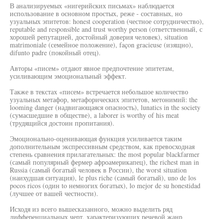
В анализируемых «нигерийских письмах» наблюдается
использование в основном простых, реже - составных, но
узуальных эпитетов: honest cooperation (честное сотрудничество),
reputable and responsible and trust worthy person (ответственный, с
хорошей репутацией, достойный доверия человек), situation
matrimoniale (семейное положение), façon gracieuse (изящно),
difunto padre (покойный отец).
Авторы «писем» отдают явное предпочтение эпитетам,
усиливающим эмоциональный эффект.
Также в текстах «писем» встречается небольшое количество
узуальных метафор, метафорических эпитетов, метонимий: the
looming danger (надвигающаяся опасность), lunatics in the society
(сумасшедшие в обществе), a laborer is worthy of his meat
(трудящийся достоин пропитания).
Эмоционально-оценивающая функция усиливается таким
дополнительным экспрессивным средством, как превосходная
степень сравнения прилагательных: the most popular blackfarmer
(самый популярный фермер афроамерикапец), the richest man in
Russia (самый богатый человек в России), the worst situation
(наихудшая ситуация), le plus riche (самый богатый), uno de los
pocos ricos (один to немногих богатых), lo mejor de su honestidad
(лучшее от вашей честности).
Исходя из всего вышесказанного, можно выделить ряд
дифференциальных черт, характеризующих речевой жанр