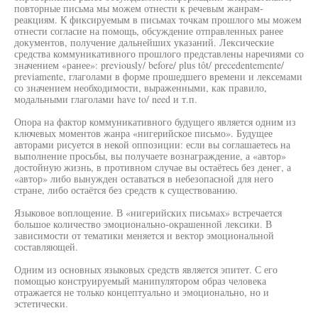
повторные письма мы можем отнести к речевым жанрам-
реакциям. К фиксируемым в письмах точкам прошлого мы можем
отнести согласие на помощь, обсуждение отправленных ранее
документов, получение дальнейших указаний. Лексические
средства коммуникативного прошлого представлены наречиями со
значением «ранее»: previously/ before/ plus tôt/ precedentemente/
previamente, глаголами в форме прошедшего времени и лексемами
со значением необходимости, выраженными, как правило,
модальными глаголами have to/ need и т.п.
Опора на фактор коммуникативного будущего является одним из
ключевых моментов жанра «нигерийское письмо». Будущее
авторами рисуется в некой оппозиции: если вы соглашаетесь на
выполнение просьбы, вы получаете вознаграждение, а «автор»
достойную жизнь, в противном случае вы остаётесь без денег, а
«автор» либо вынужден оставаться в небезопасной для него
стране, либо остаётся без средств к существованию.
Языковое воплощение. В «нигерийских письмах» встречается
большое количество эмоционально-окрашенной лексики. В
зависимости от тематики меняется и вектор эмоциональной
составляющей.
Одним из основных языковых средств является эпитет. С его
помощью конструируемый манипулятором образ человека
отражается не только концептуально и эмоционально, но и
эстетически.