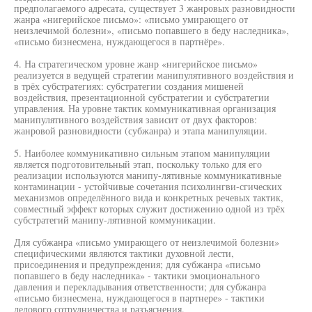
предполагаемого адресата, существует 3 жанровых разновидности
жанра «нигерийское письмо»: «письмо умирающего от
неизлечимой болезни», «письмо попавшего в беду наследника»,
«письмо бизнесмена, нуждающегося в партнёре».
4. На стратегическом уровне жанр «нигерийское письмо»
реализуется в ведущей стратегии манипулятивного воздействия и
в трёх субстратегиях: субстратегии создания мишеней
воздействия, презентационной субстратегии и субстратегии
управления. На уровне тактик коммуникативная организация
манипулятивного воздействия зависит от двух факторов:
жанровой разновидности (субжанра) и этапа манипуляции.
5. Наиболее коммуникативно сильным этапом манипуляции
является подготовительный этап, поскольку только для его
реализации используются манипу-лятивные коммуникативные
контаминации - устойчивые сочетания психолингви-сгических
механизмов определённого вида и конкретных речевых тактик,
совместный эффект которых служит достижению одной из трёх
субстратегий манипу-лятивной коммуникации.
Для субжанра «письмо умирающего от неизлечимой болезни»
специфическими являются тактики духовной лести,
присоединения и предупреждения; для субжанра «письмо
попавшего в беду наследника» - тактики эмоционального
давления и перекладывания ответственности; для субжанра
«письмо бизнесмена, нуждающегося в партнере» - тактики
делового сотрудничества и разъяснения.