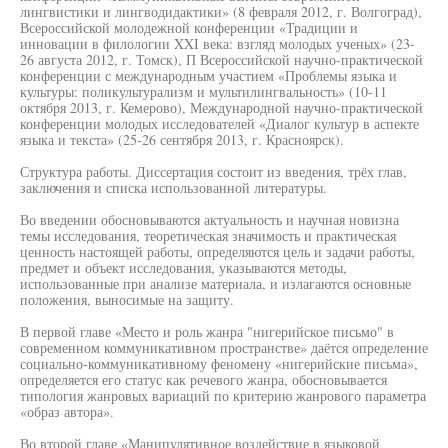
лингвистики и лингводидактики» (8 февраля 2012, г. Волгоград),
Всероссийской молодежной конференции «Традиции и
инновации в филологии XXI века: взгляд молодых ученых» (23-
26 августа 2012, г. Томск), П Всероссийской научно-практической
конференции с международным участием «Проблемы языка и
культуры: поликультурализм и мультилингвальность» (10-11
октября 2013, г. Кемерово), Международной научно-практической
конференции молодых исследователей «Диалог культур в аспекте
языка и текста» (25-26 сентября 2013, г. Красноярск).
Структура работы. Диссертация состоит из введения, трёх глав,
заключения и списка использованной литературы.
Во введении обосновываются актуальность и научная новизна
темы исследования, теоретическая значимость и практическая
ценность настоящей работы, определяются цель и задачи работы,
предмет и объект исследования, указываются методы,
использованные при анализе материала, и излагаются основные
положения, выносимые на защиту.
В первой главе «Место и роль жанра "нигерийское письмо" в
современном коммуникативном пространстве» даётся определение
социально-коммуникативному феномену «нигерийские письма»,
определяется его статус как речевого жанра, обосновывается
типология жанровых вариаций по критерию жанрового параметра
«образ автора».
Во второй главе «Манипулятивное воздействие в языковой