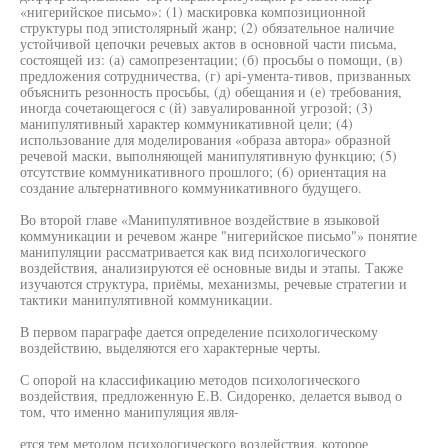
«нигерийское письмо»: (1) маскировка композиционной
структуры под эпистолярный жанр; (2) обязательное наличие
устойчивой цепочки речевых актов в основной части письма,
состоящей из: (а) самопрезентации; (б) просьбы о помощи, (в)
предложения сотрудничества, (г) api-умента-тивов, призванных
объяснить резонность просьбы, (д) обещания и (е) требования,
иногда сочетающегося с (й) завуалированной угрозой; (3)
манипулятивный характер коммуникативной цели; (4)
использование для моделирования «образа автора» образной
речевой маски, выполняющей манипулятивную функцию; (5)
отсутствие коммуникативного прошлого; (6) ориентация на
создание альтернативного коммуникативного будущего.
Во второй главе «Манипулятивное воздействие в языковой
коммуникации и речевом жанре "нигерийское письмо"» понятие
манипуляции рассматривается как вид психологического
воздействия, анализируются её основные виды и этапы. Также
изучаются структура, приёмы, механизмы, речевые стратегии и
тактики манипулятивной коммуникации.
В первом параграфе дается определение психологическому
воздействию, выделяются его характерные черты.
С опорой на классификацию методов психологического
воздействия, предложенную Е.В. Сидоренко, делается вывод о
том, что именно манипуляция явля-
ется тем методом психологического воздействия, которое