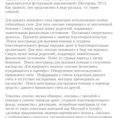
характеризуется футуральной перспективой) [Нестерова, 2011].
Как правило, оно представлено в виде рассказа, т.е. серии
событий.
Для каждого жанрового типа характерно использование особых
событийных схем. Для типа «письмо умирающего or неизлечимой
болезни»: Смерть мужа/ жены/ родителей, владеющих
значительным финансовым состоянием - Постановка смертельного
диагноза - Принятие решения о занятии благотворительностью
-Поиск иностранца для оказания помощи в создании
благотворительного фонда/ передачи денег в благотворительные
организации. Дня типа «письмо попавшего в беду наследника»:
Смерть мужа/ жены/ родителей, владеющих значительным
финансовым состоянием - Побег из страны/ переезд в лагерь
беженцев - Поиск иностранца для оказания помощи в получении
наследства. Для жанрового подтипа «письмо бизнесмена,
нуждающегося в партнёре»: Обнаружение неиспользуемого
банковского счёта - Информация о гибели владельцев данного
счёта и отсутствие наследников, могущих претендовать на
наследство - Поиск иностранца для оказания помощи в переводе
средств с данного банковского счёта на другой.
Тематика «писем» весьма обширна: «письма» с просьбой о
помощи в снятии/ переводе денег, создании благотворительного
фонда, знакомства с девушками, лотерейные выигрыши (в том
числе от таких известных компаний как Microsoft и Google),
«деловые предложения» ведения партнёрского бизнеса, «письма»
с сообщениями о выплатах для укрепления мира и благосостояния