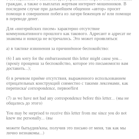
граждан, а также о выплатах жертвам интернет-мошенников. В
последнем случае при дальнейшем общении «автор» просит
помощи в совершении побега из лагеря беженцев и/ или помощи
в переводе денег.
Для «нигерийских писем» характерно отсутствие
коммуникативного прошлого как такового. Адресант и адресат не
знакомы и никогда не встречались. Это может проявляться:
а) в тактике извинения за причинённое беспокойство:
(6) I am sorry for the embarrassment this letter might cause you...
(npouiy прощенш за беспокойство, которое это письмомогло вам
доставить...);
б) в речевом приёме отсутствия, выраженного использованием
отрицательных конструкций совместно с такими лексемами, как
переписка/ correspondence, первое/first
(7) as we have not had any correspondence before this letter... (мы не
общались до этого)
You may be surprised to receive this letter from me since you do not
knew me personally... (вы
можете бытьудив/кны, получив это письмо от меня, так как мы
лично незнакомы...)