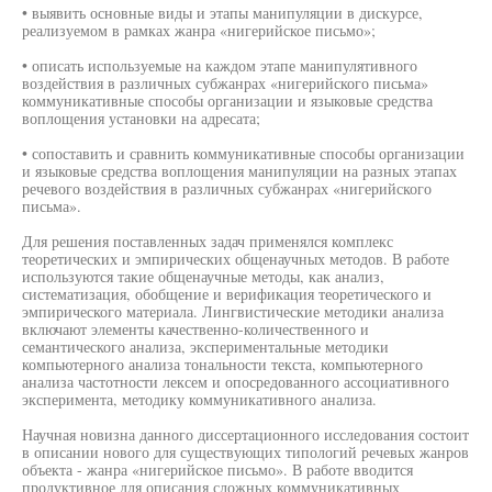
• выявить основные виды и этапы манипуляции в дискурсе,
реализуемом в рамках жанра «нигерийское письмо»;
• описать используемые на каждом этапе манипулятивного
воздействия в различных субжанрах «нигерийского письма»
коммуникативные способы организации и языковые средства
воплощения установки на адресата;
• сопоставить и сравнить коммуникативные способы организации
и языковые средства воплощения манипуляции на разных этапах
речевого воздействия в различных субжанрах «нигерийского
письма».
Для решения поставленных задач применялся комплекс
теоретических и эмпирических общенаучных методов. В работе
используются такие общенаучные методы, как анализ,
систематизация, обобщение и верификация теоретического и
эмпирического материала. Лингвистические методики анализа
включают элементы качественно-количественного и
семантического анализа, экспериментальные методики
компьютерного анализа тональности текста, компьютерного
анализа частотности лексем и опосредованного ассоциативного
эксперимента, методику коммуникативного анализа.
Научная новизна данного диссертационного исследования состоит
в описании нового для существующих типологий речевых жанров
объекта - жанра «нигерийское письмо». В работе вводится
продуктивное для описания сложных коммуникативных