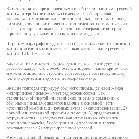
В соответствии с представленными в работе типологиями речевой
жанр «нигерийское письмо» совмещает в себе признаки
вторичных, императивных, прескриптивных, информативных,
преимущественно риторических, инструктивных, тематических
речевых жанров, а также черты текстов, содержание которых
строится по узуальным информативным моделям.
В третьем параграфе представлена общая характеристика речевого
жанра «нигерийское письмо», основанная на «анкете речевого
жанра» Т.В. Шмелёвой.
Как следствие, выделена характерная черта анализируемого
речевого жанра - его способность к жанровой «мимикрии». Так,
его композиционное строение соответствует обычному письму,
т.е. его формы имитируют эпистолярный жанр.
Внешне повторяя структуру обычного письма, речевой жанра
«нигерийское письмо» имеет рад особенностей. Так,
отличительной чертой «нигерийских писем» в сравнении с
обычными письмами является наличие в основной части
устойчивой комбинации речевых актов: 1) самопрезентации, 2)
прямой или косвенной просьбы о помощи, 3) предложения
сотрудничества, 4) аргументативов, призванных объяснить
резонность просьбы, 5) обещания и 6) требования, иногда
сочетающегося с 7) завуалированной угрозой.
Коммуникативной целью жанра «нигерийское письмо» является