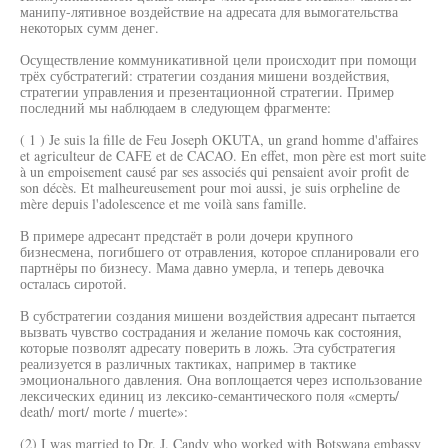
манипу-лятивное воздействие на адресата для вымогательства
некоторых сумм денег.
Осуществление коммуникативной цели происходит при помощи
трёх субстратегий: стратегии создания мишени воздействия,
стратегии управления и презентационной стратегии. Пример
последний мы наблюдаем в следующем фрагменте:
( 1 ) Je suis la fille de Feu Joseph OKUTA, un grand homme d'affaires
et agriculteur de CAFE et de CACAO. En effet, mon père est mort suite
à un empoisement causé par ses associés qui pensaient avoir profit de
son décès. Et malheureusement pour moi aussi, je suis orpheline de
mère depuis l'adolescence et me voilà sans famille.
В примере адресант предстаёт в роли дочери крупного
бизнесмена, погибшего от отравления, которое спланировали его
партнёры по бизнесу. Мама давно умерла, и теперь девочка
осталась сиротой.
В субстратегии создания мишени воздействия адресант пытается
вызвать чувство сострадания и желание помочь как состояния,
которые позволят адресату поверить в ложь. Эта субстратегия
реализуется в различных тактиках, например в тактике
эмоционального давления. Она воплощается через использование
лексических единиц из лексико-семантического поля «смерть/
death/ mort/ morte / muerte»:
(2) I was married to Dr. J. Candy who worked with Botswana embassy