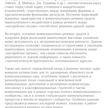
Ляйппе, Д. Майерса, Дж. Рудакова и др.), лингвистическая наука
ставит перед собой задачу уточнения и конкретизации
взаимосвязей, существующих между жанровыми формами и
прагматическими функциями дискурсов. Изучение корреляций
жанровых характеристик и коммуникативно-речевых средств
манипулятивиого воздействия в рамках речевого жанра
«нигерийское письмо» способствует решению данной задачи.
Во-вторых, изучение коммуникативно-речевых средств и
жанровых форм реализации манипуляции массовым сознанием
имеет актуальность и в экстралингвистическом контексте. Данное
исследование позволяет ознакомиться со стратегиями и тактиками
манипуляции, используемыми мошенниками в речевом жанре
«нигерийское письмо», тем самым помогая обезопасить
реципиента от ложной информации, а также повысить
«лингвистическую бдительность» потенциального адресата.
Также оно вносит определённый вклад в решение частных задач
коммуни-кативистики, как то: расширение объектного поля
коммуникативных наук, углубление знаний о различных и
разнообразных типах социальной и межличностной
коммуникации, дополнение и расширение номенклатуры
описанных и классифицированных стратегий и тактик
коммуникации как в рамках отдельно взятого коммуникативного
сообщества, так и в аспекте глобализации коммуникативных
процессов в контексте мирового сообщества. Особенно важным
представляется именно последний момент, поскольку в работе
анализируется материал на пяти языках.