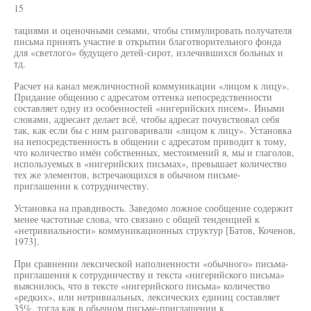
15
тациями и оценочными семами, чтобы стимулировать получателя
письма принять участие в открытии благотворительного фонда
для «светлого» будущего детей-сирот, излечившихся больных и
тд.
Расчет на канал межличностной коммуникации «лицом к лицу».
Придание общению с адресатом оттенка непосредственности
составляет одну из особенностей «нигерийских писем». Иными
словами, адресант делает всё, чтобы адресат почувствовал себя
так, как если бы с ним разговаривали «лицом к лицу». Установка
на непосредственность в общении с адресатом приводит к тому,
что количество имён собственных, местоимений я, мы и глаголов,
используемых в «нигерийских письмах», превышает количество
тех же элементов, встречающихся в обычном письме-
приглашении к сотрудничеству.
Установка на правдивость. Заведомо ложное сообщение содержит
менее частотные слова, что связано с общей тенденцией к
«нетривиальности» коммуникационных структур [Батов, Коченов,
1973].
При сравнении лексической наполненности «обычного» письма-
приглашения к сотрудничеству и текста «нигерийского письма»
выяснилось, что в тексте «нигерийского письма» количество
«редких», или нетривиальных, лексических единиц составляет
35%, тогда как в обычном письме-приглашении к