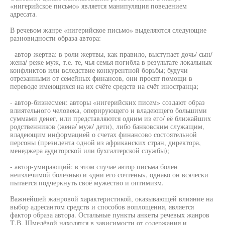
«нигерийское письмо» является манипуляция поведением
адресата.
В речевом жанре «нигерийское письмо» выделяются следующие
разновидности образа автора:
- автор-жертва: в роли жертвы, как правило, выступает дочь/ сын/
жена/ реже муж, т.е. те, чья семья погибла в результате локальных
конфликтов или вследствие конкурентной борьбы; будучи
отрезанными от семейных финансов, они просят помощи в
переводе имеющихся на их счёте средств на счёт иностранца;
- автор-бизнесмен: авторы «нигерийских писем» создают образ
влиятельного человека, оперирующего и владеющего большими
суммами денег, или представляются одним из его/ её ближайших
родственников (жена/ муж/ дети), либо банковским служащим,
владеющим информацией о счетах финансово состоятельной
персоны (президента одной из африканских стран, директора,
менеджера аудиторской или бухгалтерской службы);
- автор-умирающий: в этом случае автор письма болен
неизлечимой болезнью и «дни его сочтены», однако он всячески
пытается подчеркнуть своё мужество и оптимизм.
Важнейшей жанровой характеристикой, оказывающей влияние на
выбор адресантом средств и способов воплощения, является
фактор образа автора. Остальные пункты анкеты речевых жанров
Т.В. Шмелёвой находятся в зависимости от содержания и