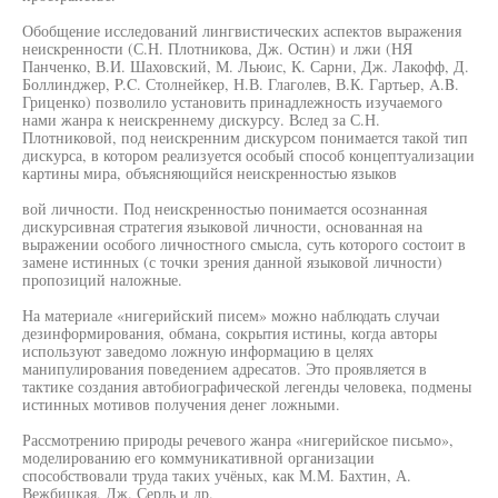
Обобщение исследований лингвистических аспектов выражения
неискренности (С.Н. Плотникова, Дж. Остин) и лжи (НЯ
Панченко, В.И. Шаховский, М. Льюис, К. Сарни, Дж. Лакофф, Д.
Боллинджер, P.C. Столнейкер, Н.В. Глаголев, В.К. Гартьер, A.B.
Гриценко) позволило установить принадлежность изучаемого
нами жанра к неискреннему дискурсу. Вслед за С.Н.
Плотниковой, под неискренним дискурсом понимается такой тип
дискурса, в котором реализуется особый способ концептуализации
картины мира, объясняющийся неискренностью языков
вой личности. Под неискренностью понимается осознанная
дискурсивная стратегия языковой личности, основанная на
выражении особого личностного смысла, суть которого состоит в
замене истинных (с точки зрения данной языковой личности)
пропозиций наложные.
На материале «нигерийский писем» можно наблюдать случаи
дезинформирования, обмана, сокрытия истины, когда авторы
используют заведомо ложную информацию в целях
манипулирования поведением адресатов. Это проявляется в
тактике создания автобиографической легенды человека, подмены
истинных мотивов получения денег ложными.
Рассмотрению природы речевого жанра «нигерийское письмо»,
моделированию его коммуникативной организации
способствовали труда таких учёных, как М.М. Бахтин, А.
Вежбицкая, Дж. Серль и др.