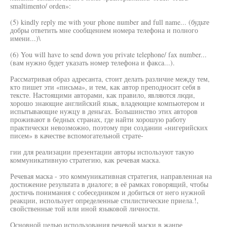
smaltimento/ orden»:
(5) kindly reply me with your phone number and full name... (будьте
добры ответить мне сообщением номера телефона и полного
имени...)\
(6) You will have to send down you private telephone/ fax number...
(вам нужно будет указать номер телефона и факса...).
Рассматривая образ адресанта, стоит делать различие между тем,
кто пишет эти «письма», и тем, как автор преподносит себя в
тексте. Настоящими авторами, как правило, являются люди,
хорошо знающие английский язык, владеющие компьютером и
испытывающие нужцу в деньгах. Большинство этих авторов
проживают в бедных странах, где найти хорошую работу
практически невозможно, поэтому при создании «нигерийских
писем» в качестве вспомогательной страте-
гии для реализации презентации авторы используют такую
коммуникативную стратегию, как речевая маска.
Речевая маска - это коммуникативная стратегия, направленная на
достижение результата в диалоге; в её рамках говорящий, чтобы
достичь понимания с собеседником и добиться от него нужной
реакции, использует определенные стилистические приела.!,
свойственные той или иной языковой личности.
Основной целью использования речевой маски в жанре