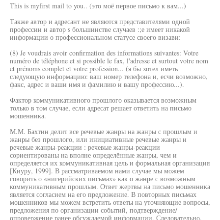
This is myfirst mail to you.. (это моё первое письмо к вам...)
Также автор и адресант не являются представителями одной
профессии и автор s большинстве случаев :;е имеет никакой
информации о профессиональном статусе своего визави:
(8) Je voudrais avoir confirmation des informations suivantes: Votre
numéro de téléphone et si possible le fax, l'adresse et surtout votre nom
et prénoms complet et votre profession... (я бы хотел иметь
следующую информацию: ваш номер телефона и, есчи возможно,
факс, адрес и ваши имя и фамилию и вашу профессию...).
Фактор коммуникативного прошлого оказывается возможным
только в том случае, если адресат решает ответить на письмо
мошенника.
М.М. Бахтин делит все речевые жанры на жанры с прошлым и
жанры без прошлого, или инициативные речевые жанры и
речевые жанры-реакции : речевые жанры-реакции
сориентированы на вполне определённые жанры, чем и
определяется их коммуникативная цель и формальная организация
[Киуру, 1999]. В рассматриваемом нами случае мы можем
говорить о «нигерийских письмах» как о жанре с возможным
коммуникативным прошлым. Ответ жертвы на письмо мошенника
является согласием на его предложение. В повторных письмах
мошенников мы можем встретить ответы на уточняющие вопросы,
предложения по организации событий, подтверждение/
опровержение ранее обсуждаемой информации. Следовательно,