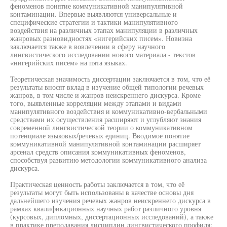
феноменов понятие коммуникативной манипулятивной
контаминации. Впервые выявляются универсальные и
специфические стратегии и тактики манипулятивного
воздействия на различных этапах манипуляции в различных
жанровых разновидностях «нигерийских писем». Новизна
заключается также в вовлечении в сферу научного
лингвистического исследовании нового материала - текстов
«нигерийских писем» на пята языках.
Теоретическая значимость диссертации заключается в том, что её
результаты вносят вклад в изучение общей типологии речевых
жанров, в том числе и жанров неискреннего дискурса. Кроме
того, выявленные корреляции между этапами и видами
манипулятивного воздействия и коммуникативно-вербальными
средствами их осуществления расширяют и углубляют знания
современной лингвистической теории о коммуникативном
потенциале языковых/речевых единиц. Вводимое понятие
коммуникативной манипулятивной контаминации расширяет
арсенал средств описания коммуникативных феноменов,
способствуя развитию методологии коммуникативного анализа
дискурса.
Практическая ценность работы заключается в том, что её
результаты могут быть использованы в качестве основы дня
дальнейшего изучения речевых жанров неискреннего дискурса в
рамках квалификационных научных работ различного уровня
(курсовых, дипломных, диссертационных исследований), а также
в практике преподавания дисциплин лингвистического профиля: