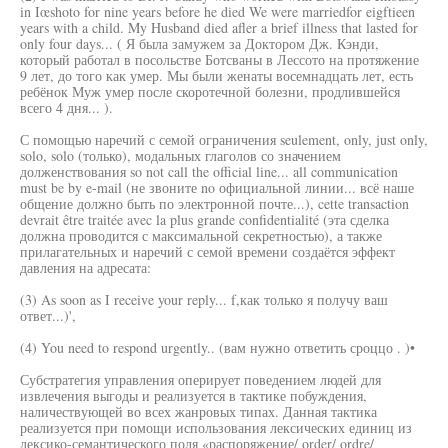
in Iœshoto for nine years before he died We were marriedfor eigftieen
years with a child. My Husband died afler a brief illness that lasted for
only four days... ( Я была замужем за Доктором Дж. Кэнди,
который работал в посольстве Ботсваны в Лессото на протяжение
9 лет, до того как умер. Мы были женаты восемнадцать лет, есть
ребёнок Муж умер после скоротечной болезни, продлившейся
всего 4 дня... ).
С помощью наречий с семой ограничения seulement, only, just only,
solo, solo (только), модальных глаголов со значением
долженствования so not call the official line... all communication
must be by e-mail (не звоните no официальной линии... всё наше
общение должно быть по электронной почте...), cette transaction
devrait être traitée avec la plus grande confidentialité (эта сделка
должна проводится с максимальной секретностью), а также
прилагательных и наречий с семой времени создаётся эффект
давления на адресата:
(3) As soon as I receive your reply... f,как только я получу ваш
ответ...)',
(4) You need to respond urgently.. (вам нужно ответить сроццо . )•
Субстратегия управления оперирует поведением людей для
извлечения выгоды и реализуется в тактике побуждения,
наличествующей во всех жанровых типах. Данная тактика
реализуется при помощи использования лексических единиц из
лексико-семантического поля «распоряжение/ order/ ordre/