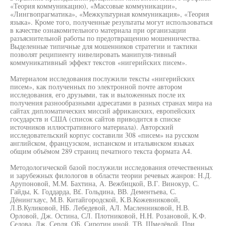
«Теория коммуникацию), «Массовые коммуникации»,
«Лингвопрагматика», «Межкультурная коммуникация», «Теория
языка». Кроме того, полученные результаты могут использоваться
в качестве ознакомительного материала при организации
разъяснительной работы по предотвращению мошенничества.
Выделенные типичные для мошенников стратегии и тактики
позволят реципиенту нивелировать манипуля-тивный
коммуникативный эффект текстов «нигерийских писем».
Материалом исследования послужили тексты «нигерийских
писем», как полученных по электронной почте автором
исследования, его друзьями, так и выложенных после их
получения разнообразными адресатами в разных странах мира на
сайтах дипломатических миссий африканских, европейских
государств и США (список сайтов приводится в списке
источников иллюстративного материала). Авторский
исследовательский корпус составили 308 «писем» на русском
английском, французском, испанском и итальянском языках
общим объёмом 289 страниц печатного текста формата A4.
Методологической базой послужили исследования отечественных
и зарубежных филологов в области теории речевых жанров: Н.Д.
Арупоновой, М.М. Бахтина, А. Вежбицкой, В.Г. Винокур, С.
Гайды, К. Годдарда, В£. Гольдина, ВВ. Дементьева, С.
Дёнингхаус, М.В. Китайгородской, К.В.Кожевниковой,
Л.В.Куликовой, НБ. Лебедевой, АЛ. Масленниковой, Н.В.
Орловой, Дж. Остина, СЛ. Плотниковой, H.H. Розановой, К.Ф.
Седова, Дж. Серля, ОБ. Сиротин иной, ТВ. Шмелёвой. При