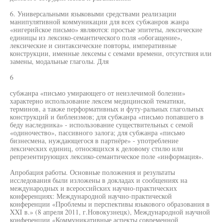
6. Универсальными языковыми средствами реализации
манипулятивной коммуникации для всех субжанров жанра
«нигерийское письмо» являются: простые эпитеты, лексические
единицы из лексико-семантического поля «обогащение»,
лексические и синтаксические повторы, императивные
конструкции, именные лексемы с семами времени, отсутствия или
замены, модальные глаголы. Для
6
субжанра «письмо умирающего от неизлечимой болезни»
характерно использование лексем медицинской тематики,
терминов, а также перформативных и футу-ральных глагольных
конструкций и библеизмов; для субжанра «письмо попавшего в
беду наследника» - использование существительных с семой
«одиночество», пассивного залога; для субжанра «письмо
бизнесмена, нуждающегося в партнёре» - употребление
лексических единиц, относящихся к деловому стилю или
репрезентирующих лексико-семантическое поле «информация».
Апробация работы. Основные положения и результаты
исследования были изложены в докладах и сообщениях на
международных и всероссийских научно-практических
конференциях: Международной научно-практической
конференции «Проблемы и перспективы языкового образования в
XXI в.» (8 апреля 2011, г.Новокузнецк), Международной научной
конференции «Коммуникативные аспекты современной