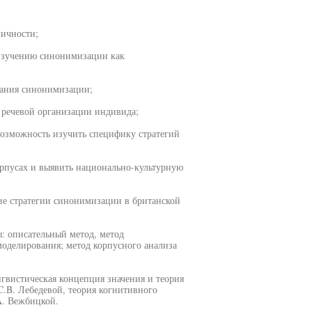
ичности;
изучению синонимизации как
вания синонимизации;
 речевой организации индивида;
 возможность изучить специфику стратегий
орпусах и выявить национально-культурную
ие стратегии синонимизации в британской
: описательный метод, метод
моделирования; метод корпусного анализа
гвистическая концепция значения и теория
C.B. Лебедевой, теория когнитивного
A. Вежбицкой.