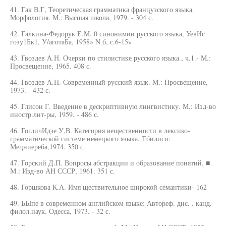
41. Гак В.Г, Теоретическая грамматика французского языка.
Морфология. М.: Высшая школа, 1979. - 304 с.
42. Галкина-Федорук Е.М. 0 синонимии русского языка, УевИс
гозу1Бк1, У/аготаБа, 1958» N б, с.6-15»
43. Гвоздев А.Н. Очерки по стилистике русского языка., ч.1.- М.:
Просвещение, 1965. 408 с.
44. Гвоздев А.Н. Современный русский язык. М.: Просвещение,
1973. - 432 с.
45. Глисон Г. Введение в дескриптивную лингвистику. М.: Изд-во
иностр.лит-ры, 1959. - 486 с.
46. ГогличИдзе У,В. Категория вещественности в лексико-
грамматической системе немецкого языка. Тбилиси:
Мецниереба,1974. 350 с.
47. Горский Д.П. Вопросы абстракции и образование понятий. ■
М.: Изд-во АН СССР, 1961. 351 с.
48. Горшкова К.А. Имя ществительное широкой семантики- 162
49. ЬЫпе в современном английском языке: Автореф. дис. . канд.
филол.наук. Одесса, 1973. - 32 с.