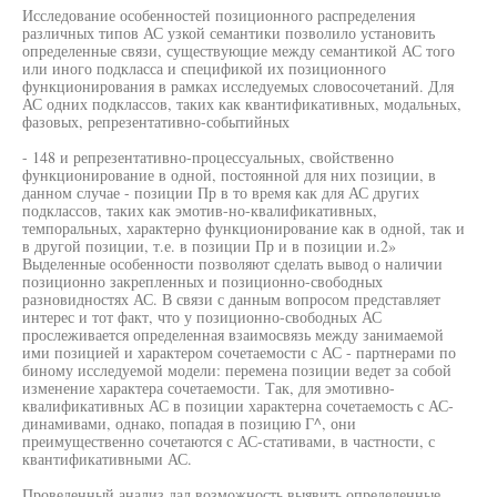
Исследование особенностей позиционного распределения
различных типов АС узкой семантики позволило установить
определенные связи, существующие между семантикой АС того
или иного подкласса и спецификой их позиционного
функционирования в рамках исследуемых словосочетаний. Для
АС одних подклассов, таких как квантификативных, модальных,
фазовых, репрезентативно-событийных
- 148 и репрезентативно-процессуальных, свойственно
функционирование в одной, постоянной для них позиции, в
данном случае - позиции Пр в то время как для АС других
подклассов, таких как эмотив-но-квалификативных,
темпоральных, характерно функционирование как в одной, так и
в другой позиции, т.е. в позиции Пр и в позиции и.2»
Выделенные особенности позволяют сделать вывод о наличии
позиционно закрепленных и позиционно-свободных
разновидностях АС. В связи с данным вопросом представляет
интерес и тот факт, что у позиционно-свободных АС
прослеживается определенная взаимосвязь между занимаемой
ими позицией и характером сочетаемости с АС - партнерами по
биному исследуемой модели: перемена позиции ведет за собой
изменение характера сочетаемости. Так, для эмотивно-
квалификативных АС в позиции характерна сочетаемость с АС-
динамивами, однако, попадая в позицию Г^, они
преимущественно сочетаются с АС-стативами, в частности, с
квантификативными АС.
Проведенный анализ дал возможность выявить определенные