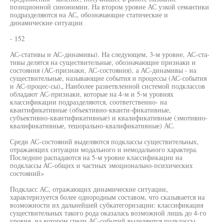
позиционной синонимии. На втором уровне АС узкой семантики
подразделяются на АС, обозначающие статические и
динамические ситуации
- 152
АС-стативы и АС-динамивы). На следующем, 3-м уровне, АС-ста-
тивы делятся на существительные, обозначающие признаки и
состояния (АС-признаки, АС-состояния), а АС-динамивы - на
существительные, называющие события и процессы (АС-события
и АС-процес-сы)„ Наиболее разветвленной системой подклассов
обладают АС-признаки, которые на 4-м и 5-м уровнях
классификации подразделяются, соответственно- на
квантификативные (объективно-кванти-фикативные,
субъективно-квантификативные) и квалификативные (эмотивно-
квалификативные, тешорально-квалификативные) АС.
Среди АС-состояний выделяются подклассы существительных,
отражающих ситуации модального и немодального характера.
Последние распадаются на 5-м уровне классификации на
подклассы АС-общих и частных эмоционально-психических
состояний»
Подкласс АС, отражающих динамические ситуации,
характеризуется более однородным составом, что сказывается на
возможности их дальнейшей субкатегоризации: классификация
существительных такого рода оказалась возможной лишь до 4-го
уровня, на котором среди АС-событий выделяются подклассы