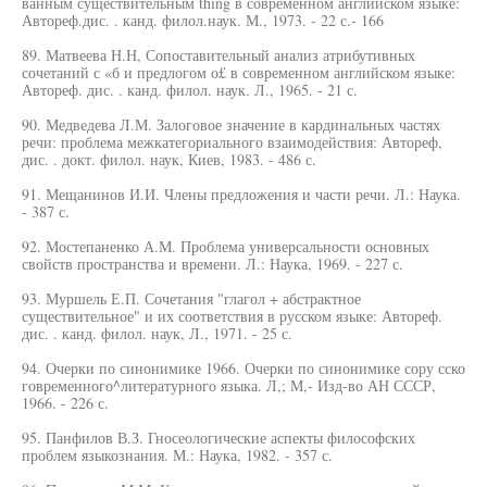
ванным существительным thing в современном английском языке:
Автореф.дис. . канд. филол.наук. М., 1973. - 22 с.- 166
89. Матвеева Н.Н, Сопоставительный анализ атрибутивных
сочетаний с «б и предлогом о£ в современном английском языке:
Автореф. дис. . канд. филол. наук. Л., 1965. - 21 с.
90. Медведева Л.М. Залоговое значение в кардинальных частях
речи: проблема межкатегориального взаимодействия: Автореф,
дис. . докт. филол. наук, Киев, 1983. - 486 с.
91. Мещанинов И.И. Члены предложения и части речи. Л.: Наука.
- 387 с.
92. Мостепаненко А.М. Проблема универсальности основных
свойств пространства и времени. Л.: Наука, 1969. - 227 с.
93. Муршель Е.П. Сочетания "глагол + абстрактное
существительное" и их соответствия в русском языке: Автореф.
дис. . канд. филол. наук, Л., 1971. - 25 с.
94. Очерки по синонимике 1966. Очерки по синонимике сору сско
говременного^литературного языка. Л,; М,- Изд-во АН СССР,
1966. - 226 с.
95. Панфилов В.З. Гносеологические аспекты философских
проблем языкознания. М.: Наука, 1982. - 357 с.