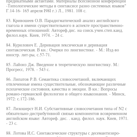
предикатными актантами. Материалы Всесоюзной конференции
-Типологические методы в синтаксисе разно системных языков"
Г.14-16- 165 апреля I98I г.) Л., 1981. 108 с.
83. Кривошеев О.В. Парадигматический анализ английского
глагола и имени существительного в аспекте пространственно-
временных отношений: Автореф.дис. на соиск.учен.степ.канд.
филол.наук. Киев, 1974. - 24 с.
84. Курилович Е. Деривация лексическая и деривация
синтаксическая. В кн.: Очерки по лингвистике. - М.: Изд-во
иностр. лит-ры, с.57-71.
85. Лайонз Дж. Введение в теоретическую лингвистику. М.:
Прогресс, 1978. - 543 с.
86. Липатов Р.В. Семантика словосочетаний, включающих
отвлеченные имена существительные, обозначающие различные
психические состояния, качества и эмоции. В кн.: Вопросы
романо-германской филологии и общего языкознания. - Минск,
1972: с.172-186.
87. Лихошерст Н.И. Субстантивные словосочетания типа of N2 с
обязательно-дистрибутивной связью компонентов всовременном
английском языке: Автореф. дис. . канд. филол. наук. Киев, 1971.
- 23 с.
88. Лотова И,С. Синтаксические структуры с десемантизиро-