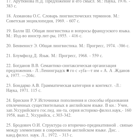
17. Арутюнова Н.Д. Предложение и его смысл. М.: Наука, 1976. -
383 с.
18. Ахманова О.С. Словарь лингвистических терминов. М.:
Советская энциклопедия, 1969. - 607 с.
19. Балли Ш. Общая лингвистика и вопросы французского языка.
М.: Изд-во иностр.лит-ры, 1955. - 416 с.
20. Бенвенист Э. Общая лингвистика. М.: Прогресс, 1974. -386 с.
21. Блумфилд Д. Язык. М.: Прогресс, 1968. - 559 с.
22. Богданов В.В. Семантико-синтаксическая организация
предложения.- Л.:Ленинградск ■ го с »yfa—т им « А. А .Жданов
а, 1977. —204с.
23. Бондарко A.B. Грамматическая категория и контекст. -Л.:
Наука, 1971. 115 с.
24. Брискин Р.У.Источники пополнения и способы образования
отвлеченных существительных в английском языке. В кн.: Учен,
зап.Уссурийского гос.пед. ин-та, серия историко-филол.наук,- 160
1958, вып.2, Уссурийск, с.303-342.
25. Бродович О.И. Структура со вторично-предикативной . связью
между элементами в современном английском языке. Дис. .
канд.филол. наук. Л., 1972. - 313 с.