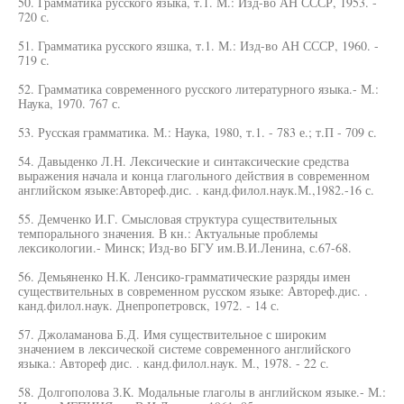
50. Грамматика русского языка, т.1. М.: Изд-во АН СССР, 1953. -
720 с.
51. Грамматика русского язшка, т.1. М.: Изд-во АН СССР, 1960. -
719 с.
52. Грамматика современного русского литературного языка.- М.:
Наука, 1970. 767 с.
53. Русская грамматика. М.: Наука, 1980, т.1. - 783 е.; т.П - 709 с.
54. Давыденко Л.Н. Лексические и синтаксические средства
выражения начала и конца глагольного действия в современном
английском языке:Автореф.дис. . канд.филол.наук.М.,1982.-16 с.
55. Демченко И.Г. Смысловая структура существительных
темпорального значения. В кн.: Актуальные проблемы
лексикологии.- Минск; Изд-во БГУ им.В.И.Ленина, с.67-68.
56. Демьяненко Н.К. Ленсико-грамматические разряды имен
существительных в современном русском языке: Автореф.дис. .
канд.филол.наук. Днепропетровск, 1972. - 14 с.
57. Джоламанова Б.Д. Имя существительное с широким
значением в лексической системе современного английского
языка.: Автореф дис. . канд.филол.наук. М., 1978. - 22 с.
58. Долгополова З.К. Модальные глаголы в английском языке.- М.: