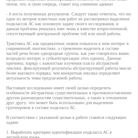
типов, что, в свою очередь, ставит под сомнение адекват
- б ность полученных результатов. Следует также отметить, что ни
один из авторов известных нам работ не рассматривал выделение
подклассов АС как основную задачу своего исследования, и
данная проблема решалась ими лишь в качестве второстепенной,
сопутствующей центральной проблеме той или иной работы.
Трактовка АС как предикатных знаков повысила к ним интерес в
современной лингвистике, а стремление выделить в составе
частей речи более однородные группы, как уже говорилось выше,
возродило интерес к субкатегоризации этих единиц. Данные
причины, наряду с важностью изучения пласта абстрактной
лексики, фиксирующей результаты абстрагирующей работы мысли
более высокого порядка, чем конкретная лексика определяют
актуальность темы предлагаемой работы.
Настоящее исследование имеет своей целью определить
особенности абстрактных существительных в противопоставлении
другим разновидностям существительных, а также в отношении
друг другу, что может быть использовано для выделения
группировок в составе подкласса АС.
В соответствии с указанной целью в работе ставятся следующие
задачи:
1. Выработать критерии идентификации подкласса АС в
английском языке.