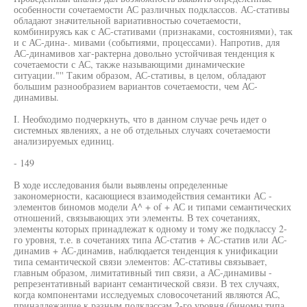
особенности сочетаемости АС различных подклассов. АС-стативы
обладают значительной вариативностью сочетаемости,
комбинируясь как с АС-стативами (признаками, состояниями), так
и с АС-дина-. мивами (событиями, процессами). Напротив, для
АС-динамивов хаг-рактерна довольно устойчивая тенденция к
сочетаемости с АС, также называющими динамические
ситуации."'' Таким образом, АС-стативы, в целом, обладают
большим разнообразием вариантов сочетаемости, чем АС-
динамивы.
I. Необходимо подчеркнуть, что в данном случае речь идет о
системных явлениях, а не об отдельных случаях сочетаемости
анализируемых единиц.
- 149
В ходе исследования были выявлены определенные
закономерности, касающиеся взаимодействия семантики АС -
элементов биномов модели А^ + of + АС и типами семантических
отношений, связывающих эти элементы. В тех сочетаниях,
элементы которых принадлежат к одному и тому же подклассу 2-
го уровня, т.е. в сочетаниях типа АС-статив + АС-статив или АС-
динамив + АС-динамив, наблюдается тенденция к унификации
типа семантической связи элементов: АС-стативы связывает,
главным образом, лимитативный тип связи, а АС-динамивы -
репрезентативный вариант семантической связи. В тех случаях,
когда компонентами исследуемых словосочетаний являются АС,
принадлежащие к разным подклассам 2-го уровня (биномы типа