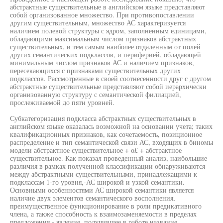
абстрактные существительные в английском языке представляют
собой организованное множество. При противопоставлении
другим существительным, множество АС характеризуется
наличием полевой структуры с ядром, заполненным единицами,
обладающими максимальным числом признаков абстрактных
существительных, и тем самым наиболее отдаленным от полей
других семантических подклассов, и периферией, обладающей
минимальным числом признаков АС и наличием признаков,
пересекающихся с признаками существительных других
подклассов. Рассмотренные в своей соотнесенности друг с другом
абстрактные существительные представляют собой иерархически
организованную структуру с семантической филиацией,
прослеживаемой до пяти уровней.
Субкатегоризация подкласса абстрактных существительных в
английском языке оказалась возможной на основании учета; таких
квалификационных признаков, как сочетаемость, позиционное
распределение и тип семантической связи АС, входящих в биномы
модели абстрактное существительное + о£ + абстрактное
существительное. Как показал проведенный анализ, наибольшие
различия в рамках полученной классификации обнаруживаются
между абстрактными существительными, принадлежащими к
подклассам 1-го уровня,-АС широкой и узкой семантики.
Основными особенностями АС широкой семантики является
наличие двух элементов семантического восполнения,
преимущественное функционирование в роли предикативного
члена, а также способность к взаимозаменяемости в пределах
предложения - явление, получившее в работе название