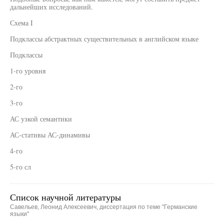
дальнейших исследований.
Схема I
Подклассы абстрактных существительных в английском языке
Подклассы
1-го уровня
2-го
3-го
АС узкой семантики
АС-стативы АС-динамивы
4-го
5-го сл
Список научной литературы
Савельев, Леонид Алексеевич, диссертация по теме "Германские
языки"