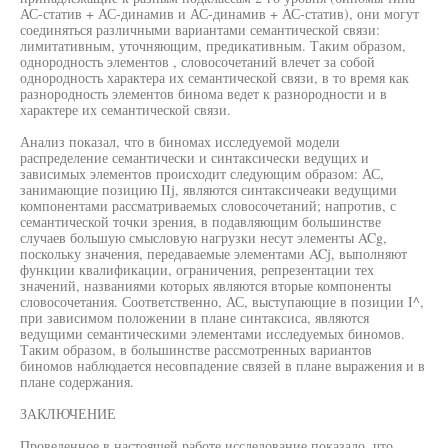
АС-статив + АС-динамив и АС-динамив + АС-статив), они могут
соединяться различными вариантами семантической связи:
лимитативным, уточняющим, предикативным. Таким образом,
однородность элементов , словосочетаний влечет за собой
однородность характера их семантической связи, в то время как
разнородность элементов бинома ведет к разнородности и в
характере их семантической связи.
Анализ показал, что в биномах исследуемой модели
распределение семантически и синтаксически ведущих и
зависимых элементов происходит следующим образом: АС,
занимающие позицию IIj, являются синтаксичеаки ведущими
компонентами рассматриваемых словосочетаний; напротив, с
семантической точки зрения, в подавляющим большинстве
случаев большую смысловую нагрузки несут элементы ACg,
поскольку значения, передаваемые элементами ACj, выполняют
функции квалификации, ограничения, репрезентации тех
значений, названиями которых являются вторые компоненты
словосочетания. Соответственно, АС, выступающие в позиции I^,
при зависимом положении в плане синтаксиса, являются
ведущими семантическими элементами исследуемых биномов.
Таким образом, в большинстве рассмотренных вариантов
биномов наблюдается несовпадение связей в плане выражения и в
плане содержания.
ЗАКЛЮЧЕНИЕ
Проведенное в настоящей работе исследование показало, что