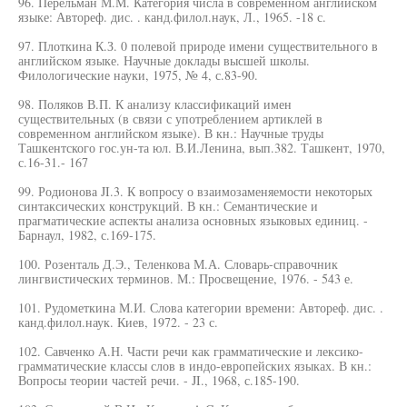
96. Перельман М.М. Категория числа в современном английском
языке: Автореф. дис. . канд.филол.наук, Л., 1965. -18 с.
97. Плоткина К.З. 0 полевой природе имени существительного в
английском языке. Научные доклады высшей школы.
Филологические науки, 1975, № 4, с.83-90.
98. Поляков В.П. К анализу классификаций имен
существительных (в связи с употреблением артиклей в
современном английском языке). В кн.: Научные труды
Ташкентского гос.ун-та юл. В.И.Ленина, вып.382. Ташкент, 1970,
с.16-31.- 167
99. Родионова JI.3. К вопросу о взаимозаменяемости некоторых
синтаксических конструкций. В кн.: Семантические и
прагматические аспекты анализа основных языковых единиц. -
Барнаул, 1982, с.169-175.
100. Розенталь Д.Э., Теленкова М.А. Словарь-справочник
лингвистических терминов. М.: Просвещение, 1976. - 543 е.
101. Рудометкина М.И. Слова категории времени: Автореф. дис. .
канд.филол.наук. Киев, 1972. - 23 с.
102. Савченко А.Н. Части речи как грамматические и лексико-
грамматические классы слов в индо-европейских языках. В кн.:
Вопросы теории частей речи. - JI., 1968, с.185-190.