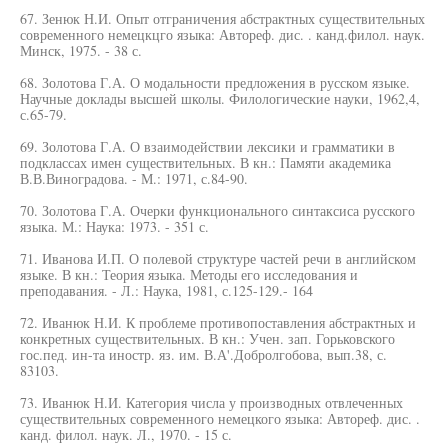
67. Зенюк Н.И. Опыт отграничения абстрактных существительных
современного немецкцго языка: Автореф. дис. . канд.филол. наук.
Минск, 1975. - 38 с.
68. Золотова Г.А. О модальности предложения в русском языке.
Научные доклады высшей школы. Филологические науки, 1962,4,
с.65-79.
69. Золотова Г.А. О взаимодействии лексики и грамматики в
подклассах имен существительных. В кн.: Памяти академика
В.В.Виноградова. - М.: 1971, с.84-90.
70. Золотова Г.А. Очерки функционального синтаксиса русского
языка. М.: Наука: 1973. - 351 с.
71. Иванова И.П. О полевой структуре частей речи в английском
языке. В кн.: Теория языка. Методы его исследования и
преподавания. - Л.: Наука, 1981, с.125-129.- 164
72. Иванюк Н.И. К проблеме противопоставления абстрактных и
конкретных существительных. В кн.: Учен. зап. Горьковского
гос.пед. ин-та иностр. яз. им. В.А'.Добролгобова, вып.38, с.
83103.
73. Иванюк Н.И. Категория числа у производных отвлеченных
существительных современного немецкого языка: Автореф. дис. .
канд. филол. наук. Л., 1970. - 15 с.