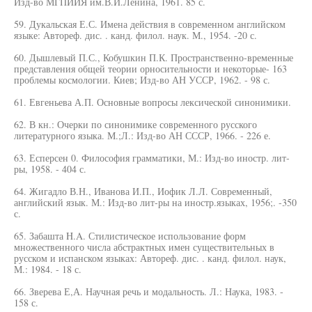
Изд-во МГПИИЯ им.В.И.Ленина, 1961. 85 с.
59. Дукальская Е.С. Имена действия в современном английском
языке: Автореф. дис. . канд. филол. наук. М., 1954. -20 с.
60. Дышлевый П.С., Кобушкин П.К. Пространственно-временные
представления общей теории орносительности и некоторые- 163
проблемы космологии. Киев; Изд-во АН УССР, 1962. - 98 с.
61. Евгеньева А.П. Основные вопросы лексической синонимики.
62. В кн.: Очерки по синонимике современного русского
литературного языка. М.;Л.: Изд-во АН СССР, 1966. - 226 е.
63. Есперсен 0. Философия грамматики, М.: Изд-во иностр. лит-
ры, 1958. - 404 с.
64. Жигадло В.Н., Иванова И.П., Иофик Л.Л. Современный,
английский язык. М.: Изд-во лит-ры на иностр.языках, 1956;. -350
с.
65. Забашта H.A. Стилистическое использование форм
множественного числа абстрактных имен существительных в
русском и испанском языках: Автореф. дис. . канд. филол. наук,
М.: 1984. - 18 с.
66. Зверева Е,А. Научная речь и модальность. Л.: Наука, 1983. -
158 с.