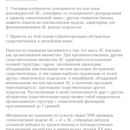
2. Учитывая особенности сочетаемости тех или иных
разновидностей АС, специфику их позиционного распределения
и характер семантической связи с другим элементом бинома,
выявить семанти-ко-синтаксические модели, характерные для
функционирования АС разных подклассов.
3. Провести на этой основе субкатегоризацию абстрактных
существительных в английском языке.
Новизна исследования заключается в том, что масса АС показана
как организованное множество. При противопоставлении другим
существительным множество АС характеризуется наличием
полевой структуры с ядром, заполненным единицами,
обладающими максимальным числом признаков абстрактных
существительных, и тем самым наиболее отдаленным от полей
других семантических подклассов, и периферией, обладающей
минимальным числом признаков АС и наличием признаков,
пересекающихся с признаками существительных других
подклассов. Рассмотренные в своей соотнесенности друг с другом,
абстрактные существительные представляют собой иерархически
организованную структуру с семантической филиацией,
прослеживаемой до 5 уровней.
Материалом исследования послужили свыше 5000 примеров
словосочетаний модели АС + of + АС, собранных методом
сплошной выборки из художественных и публицистических
произведений английских и американских авторов XX века.