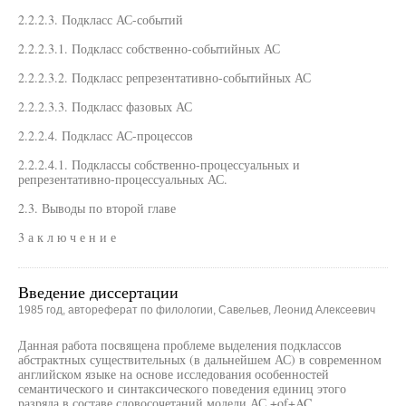
2.2.2.3. Подкласс АС-событий
2.2.2.3.1. Подкласс собственно-событийных АС
2.2.2.3.2. Подкласс репрезентативно-событийных АС
2.2.2.3.3. Подкласс фазовых АС
2.2.2.4. Подкласс АС-процессов
2.2.2.4.1. Подклассы собственно-процессуальных и
репрезентативно-процессуальных АС.
2.3. Выводы по второй главе
3 а к л ю ч е н и е
Введение диссертации
1985 год, автореферат по филологии, Савельев, Леонид Алексеевич
Данная работа посвящена проблеме выделения подклассов
абстрактных существительных (в дальнейшем АС) в современном
английском языке на основе исследования особенностей
семантического и синтаксического поведения единиц этого
разряда в составе словосочетаний модели АС +of+AC.