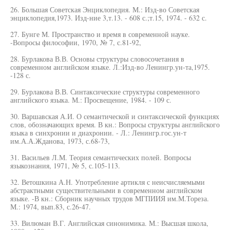
26. Большая Советская Энциклопедия. М.: Изд-во Советская
энциклопедия,1973. Изд-ние 3,т.13. - 608 с.;т.15, 1974. - 632 с.
27. Бунге М. Пространство и время в современной науке.
-Вопросы философии, 1970, № 7, с.81-92,
28. Бурлакова В.В. Основы структуры словосочетания в
современном английском языке. Л.:Изд-во Ленингр.ун-та,1975.
-128 с.
29. Бурлакова В.В. Синтаксические структуры современного
английского языка. М.: Просвещение, 1984. - 109 с.
30. Варшавская А.И. О семантической и синтаксической функциях
слов, обозначающих время. В кн.: Вопросы структуры английского
языка в синхронии и диахронии. - Л.: Ленингр.гос.ун-т
им.А.А.Жданова, 1973, с.68-73,
31. Васильев Л.М. Теория семантических полей. Вопросы
языкознания, 1971, № 5, с.105-113.
32. Ветошкина А.Н. Употребление артикля с неисчисляемыми
абстрактными существительными в современном английском
языке. -В кн.: Сборник научных трудов МГПИИЯ им.М.Тореза.
М.: 1974, вып.83, с.26-47.
33. Вилюман В.Г. Английская синонимика. М.: Высшая школа,