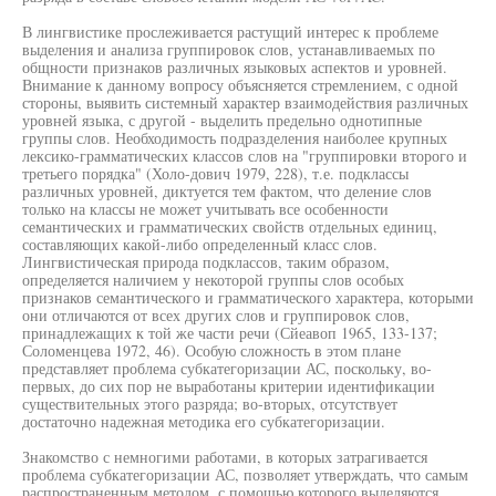
В лингвистике прослеживается растущий интерес к проблеме
выделения и анализа группировок слов, устанавливаемых по
общности признаков различных языковых аспектов и уровней.
Внимание к данному вопросу объясняется стремлением, с одной
стороны, выявить системный характер взаимодействия различных
уровней языка, с другой - выделить предельно однотипные
группы слов. Необходимость подразделения наиболее крупных
лексико-грамматических классов слов на "группировки второго и
третьего порядка" (Холо-дович 1979, 228), т.е. подклассы
различных уровней, диктуется тем фактом, что деление слов
только на классы не может учитывать все особенности
семантических и грамматических свойств отдельных единиц,
составляющих какой-либо определенный класс слов.
Лингвистическая природа подклассов, таким образом,
определяется наличием у некоторой группы слов особых
признаков семантического и грамматического характера, которыми
они отличаются от всех других слов и группировок слов,
принадлежащих к той же части речи (Сйеавоп 1965, 133-137;
Соломенцева 1972, 46). Особую сложность в этом плане
представляет проблема субкатегоризации АС, поскольку, во-
первых, до сих пор не выработаны критерии идентификации
существительных этого разряда; во-вторых, отсутствует
достаточно надежная методика его субкатегоризации.
Знакомство с немногими работами, в которых затрагивается
проблема субкатегоризации АС, позволяет утверждать, что самым
распространенным методом, с помощью которого выделяются