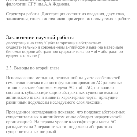
филологии ЛГУ им.А.А.Жданова.
Структура работы. Диссертация состоит из введения, двух глав,
заключения, списка источников примеров, используемых в работе.
Заключение научной работы
диссертация на тему "Субкатегоризация абстрактных
существительных в современном английском языке (на материале
биномов модели абстрактное существительное + of + абстрактное
существительное )"
2.3. Выводы по второй главе
Использование методики, основанной на учете особенностей
семантико-синтаксического функционирования АС различных
типов в составе биномов модели АС + of +АС, позволило
составить субклассификацию абстрактных существительных
английского языка и выявить характерные черты, присущие
различным подклассам исследуемого слоя лексики.
Проведенное исследование показало, что подкласс абстрактных
существительных в английском языке обладает иерархической
организацией. На первом уровне классификации масса АС
распадается на 2 неравные части: подклассы абстрактных
существительных широкой