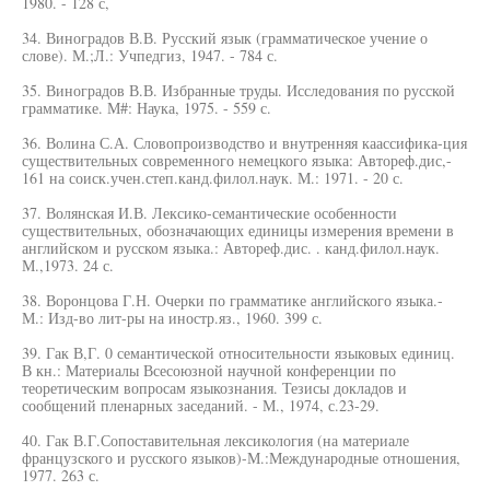
1980. - 128 с,
34. Виноградов В.В. Русский язык (грамматическое учение о
слове). М.;Л.: Учпедгиз, 1947. - 784 с.
35. Виноградов В.В. Избранные труды. Исследования по русской
грамматике. М#: Наука, 1975. - 559 с.
36. Волина С.А. Словопроизводство и внутренняя каассифика-ция
существительных современного немецкого языка: Автореф.дис,-
161 на соиск.учен.степ.канд.филол.наук. М.: 1971. - 20 с.
37. Волянская И.В. Лексико-семантические особенности
существительных, обозначающих единицы измерения времени в
английском и русском языка.: Автореф.дис. . канд.филол.наук.
М.,1973. 24 с.
38. Воронцова Г.Н. Очерки по грамматике английского языка.-
М.: Изд-во лит-ры на иностр.яз., 1960. 399 с.
39. Гак В,Г. 0 семантической относительности языковых единиц.
В кн.: Материалы Всесоюзной научной конференции по
теоретическим вопросам языкознания. Тезисы докладов и
сообщений пленарных заседаний. - М., 1974, с.23-29.
40. Гак В.Г.Сопоставительная лексикология (на материале
французского и русского языков)-М.:Международные отношения,
1977. 263 с.