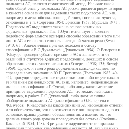
подклассы АС, является семантический метод. Наличие какой-
либо общей семы у нескольких АС рассматривается рядом авторов
в качестве основания для выделения таких подклассов АС, как,
например, имена, обозначающие действия, состояния, чувства,
отношения и т.п. (Сергеева 1954; Брискин 1958; Муршель 1971).
Подклассы АС выделяются также на основе различных
формальных признаков. Так, Г.Оуит использует в качестве
подобного формального критерия способы образования того или
иного АС и его соотнесенность с исходной частью речи (Sweet
1940, 61). Аналогичный признак положен в основу
классификации Е.С.Дукальской (Дукальская 1954). О.Есперсен и
Ф.Бауэрс проводят субкатегоризацию АС в зависимости от
различий в структуре ядерных предложений, лежащих в основе
образования этих существительных (Есперсен 1958; 135; Bowejs
1969). Однако и такого рода формальным классификациям, по
справедливому замечанию Ю.П.Третьякова (Третьяков 1982, 40-
41), присущи определенные недостатки: они либо не учитывают
те или иные разновидности АС (как, например, непроизводные
имена в классификации Г.Суита), либо допускают смешение
принципов выделения подклассов АС, что можно наблюдать,
например, в работе Е.С.Дукальской, либо дают излишне
обобщенные подклассы АС (классификации О.Есперсена и
Ф.Бауэрса). К недостаткам классификаций АС необходимо отнести
и то обстоятельство, что практически все они нарушают одно из
основных правил деления объема понятия, а именно то, что
деление такого рода должно проводиться без остатка (Стеблин-
Каменский 1954, 148). В результате нарушения этого правила за
пределами подобных классификаций остаются АС тех или иных