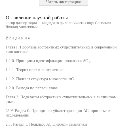
Читать диссертацию
Оглавление научной работы
автор диссертации — кандидата филологических наук Савельев,
Леонид Алексеевич
В б е д е н и е
Глава I. Проблема абстрактных существительных в современной
лингвистике
1.1.0. Принципы идентификации подкласса АС ,.
1.1.1. Теория поля в лингвистике
1.1.2. Полевая структура множества АС
1.2.0. Вывода по первой главе
Глава 2, Подклассы абстрактных существительных в английском
языке
2*0* Раздел 0. Принципы субкатегоризации АС, принятые в
исследовании
2.1, Раздел I. Подкласс АС широкой семантики