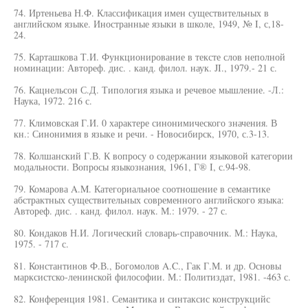
74. Иртеньева Н.Ф. Классификация имен существительных в
английском языке. Иностранные языки в школе, 1949, № I, с,18-
24.
75. Карташкова Т.И. Функционирование в тексте слов неполной
номинации: Автореф. дис. . канд. филол. наук. JI., 1979.- 21 с.
76. Кацнельсон С.Д. Типология языка и речевое мышление. -Л.:
Наука, 1972. 216 с.
77. Климовская Г.И. 0 характере синонимического значения. В
кн.: Синонимия в языке и речи. - Новосибирск, 1970, с.3-13.
78. Колшанский Г.В. К вопросу о содержании языковой категории
модальности. Вопросы языкознания, 1961, Г® I, с.94-98.
79. Комарова A.M. Категориальное соотношение в семантике
абстрактных существительных современного английского языка:
Автореф. дис. . канд. филол. наук. М.: 1979. - 27 с.
80. Кондаков Н.И. Логический словарь-справочник. М.: Наука,
1975. - 717 с.
81. Константинов Ф.В., Богомолов A.C., Гак Г.М. и др. Основы
марксистско-ленинской философии. М.: Политиздат, 1981. -463 с.
82. Конференция 1981. Семантика и синтаксис конструкцийс