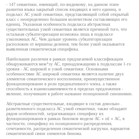
- 147 семантики, имеющий, по-видимому, на данном этапе
развития языка закрытый список входящих в него единиц, и
подкласс АС узкой семантики, представляющий собой открытый
класс с неопределенно большим количеством составляющих его
единиц. Указанная особенность подкласса абстрактных
существительных узкой семантики является причиной того, что
остальная субкатегоризация возможна лишь в подклассе
узкозначных АС. Чем дальше уровень субкатегоризации
расположен от вершины деления, тем более узкой оказывается
выявленная семантическая специфика.
Наибольшие различия в рамках предлагаемой классификации
обнаруживаются меж^зу АС, принадлежащими к подклассам 1-го
уровня - АС широкой и узкой семантики. Основными
особенностями АС широкой семантики является наличие двух
элементов семантического восполнения, преимущественное
функционирование в роли предикативного члена, а также
способность к взаимозаменяемости в пределах предложения -
явление, получившее в работе название позиционной синонимии.
Абстрактные существительные, входящие в состав довольно .
разветвленного подкласса АС узкой семантики, также обладают
рядом особенностей, затрагивающих специфику их
функционирования в рамках биномов модели АС + о£ + АС, в
частности, специфику их позиционного распределения,
сочетаемости, распределения семантической нагрузки, вариантов
семантической связи элементов бинома.