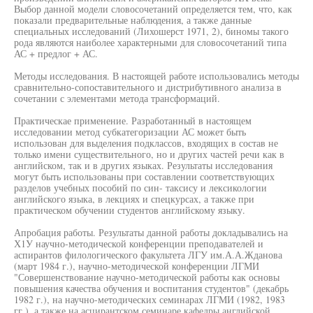
Выбор данной модели словосочетаний определяется тем, что, как
показали предварительные наблюдения, а также данные
специальных исследований (Лихошерст 1971, 2), биномы такого
рода являются наиболее характерными для словосочетаний типа
АС + предлог + АС.
Методы исследования. В настоящей работе использовались методы
сравнительно-сопоставительного и дистрибутивного анализа в
сочетании с элементами метода трансформаций.
Практическае применение. Разработанный в настоящем
исследовании метод субкатегоризации АС может быть
использован для выделения подклассов, входящих в состав не
только имени существительного, но и других частей речи как в
английском, так и в других языках. Результаты исследования
могут быть использованы при составлении соответствующих
разделов учебных пособий по син- таксису и лексикологии
английского языка, в лекциях и спецкурсах, а также при
практическом обучении студентов английскому языку.
Апробация работы. Результаты данной работы докладывались на
Х1У научно-методической конференции преподавателей и
аспирантов филологического факультета ЛГУ им.А.А.Жданова
(март 1984 г.), научно-методической конференции ЛГМИ
"Совершенствование научно-методической работы как основы
повышения качества обучения и воспитания студентов" (декабрь
1982 г.), на научно-методических семинарах ЛГМИ (1982, 1983
гг.), а также на асцирантском семинаре кафедры английской