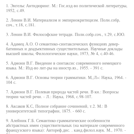
1. Энгельс Антидюринг. М.: Гос.изд-во политической литературы,
1952, с.49.
2. Ленин В.И. Материализм и эмпириокритицизм. Полн.собр,
соч., т.18, с.181.
3. Ленин В.И. Философские тетради. Полн.собр.соч., т.29, с.ЮО.
4. Адамец А.О. О семантико-синтаксических функциях девер-
бативных и деадъективных существительных. Научные доклады
высшей школы, Филологические науки, 1973, № 4, с.40-46.
5. Адмони В.Г. Введение в синтаксис современного немецкого
языка. М.: Изд-во лит-ры на иностр.яз., 1955. - 391 с.
6. Адмони В.Г. Основы теории грамматики. М,;Л»: Наука, 1964. -
104 с.
7. Адмони В.Г. Полевая природа частей речи. В кн.: Вопросы
теории частей речи. - Л.: Наука, 1968, с.98-107.
8. Аксаков К.С, Полное собрание сочинений, т.2. М.: В
университетской типографии, 1875. - 660 с.
9. Алейник Г.Б. Семантико-грамматические особенности
абстрактных имен существительных (на материале современного
французского языка): Автореф.дис. . канд.филол.наук. М., 1970. -