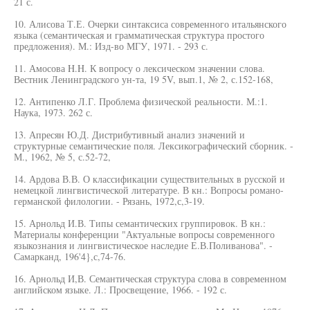
21 с.
10. Алисова Т.Е. Очерки синтаксиса современного итальянского
языка (семантическая и грамматическая структура простого
предложения). М.: Изд-во МГУ, 1971. - 293 с.
11. Амосова H.H. К вопросу о лексическом значении слова.
Вестник Ленинградского ун-та, 19 5V, вып.1, № 2, с.152-168,
12. Антипенко Л.Г. Проблема физической реальности. М.:1.
Наука, 1973. 262 с.
13. Апресян Ю.Д. Дистрибутивный анализ значений и
структурные семантические поля. Лексикографический сборник. -
М., 1962, № 5, с.52-72,
14. Ардова В.В. О классификации существительных в русской и
немецкой лингвистической литературе. В кн.: Вопросы романо-
германской филологии. - Рязань, 1972,с,3-19.
15. Арнольд И.В. Типы семантических группировок. В кн.:
Материалы конференции "Актуальные вопросы современного
языкознания и лингвистическое наследие Е.В.Поливанова". -
Самарканд, 196'4},с,74-76.
16. Арнольд И,В. Семантическая структура слова в современном
английском языке. Л.: Просвещение, 1966. - 192 с.