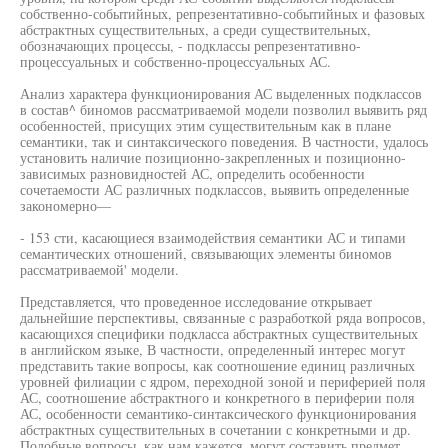
собственно-событийных, репрезентативно-событийных и фазовых
абстрактных существительных, а среди существительных,
обозначающих процессы, - подклассы репрезентативно-
процессуальных и собственно-процессуальных АС.
Анализ характера функционирования АС выделенных подклассов
в состав^ биномов рассматриваемой модели позволил выявить ряд
особенностей, присущих этим существительным как в плане
семантики, так и синтаксического поведения. В частности, удалось
установить наличие позиционно-закрепленных и позиционно-
зависимых разновидностей АС, определить особенности
сочетаемости АС различных подклассов, выявить определенные
закономерно—
- 153 сти, касающиеся взаимодействия семантики АС и типами
семантических отношений, связывающих элементы биномов
рассматриваемой' модели.
Представляется, что проведенное исследование открывает
дальнейшие перспективы, связанные с разработкой ряда вопросов,
касающихся специфики подкласса абстрактных существительных
в английском языке, В частности, определенный интерес могут
представить такие вопросы, как соотношение единиц различных
уровней филиации с ядром, переходной зоной и периферией поля
АС, соотношение абстрактного и конкретного в периферии поля
АС, особенности семантико-синтаксического функционирования
абстрактных существительных в сочетании с конкретными и др.
Подобные вопросы, как нам кажется, могут составить предмет