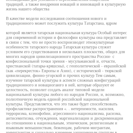
традиций, а также внедрения новаций и инноваций в культурную
жизнь нашего общества
В качестве модели исследования соотношения нового и
традиционного может послужить культура Татарстана, ядром
которой является татарская национальная культура Особый интерес
для современной истории и философии культуры она представляет
в связи с тем, что не просто воспроизводит этнокультурные
особенности татарского народа Татарская культура служит
условием его существования в нескольких плоскостях, общих для
многих народов цивилизациоиного пространства России- с
конфессиональной точки зрения - мусульманской и, отчасти,
христианской (татары-кряшсны), с геополитической - евразийской
(как «перекресток» Европы и Азии), с исторической - тюркской
цивилизации, финно-угорской и прочих культур Тем самым,
изучение татарской культуры в аспекте сложных конфигураций
традиционного и новациогаюго в ней, которые образуют ее
целостность, позволит создать аналог типовой модели
национальной культуры любого из народов России, и, возможно,
полиэтничную модель единой российской национальной
культуры. Представляется, что это также будет способствовать
профилактике распространения «. . нетерпимости, насилия,
терроризма, ксенофобии, агрессивного национализма, расизма,
антисемитизма, отчуждения, маргинализации и дискриминации
по отношению к национальным, этническим, религиозным и
языковым меньшинствам, беженцам, рабочим-мигрантам,
иммигрантам и социально наименее защищенным группам в