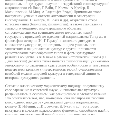
национальной культурах получили в зарубежной социокультурной
антропологии (Ф Боас, Г Вайц, Г Клемм, А Кребер, Б
Малиновский, М Мид, А.Радклифф-Браун) Причинами этого
послужили успехи в области антропологии и этнографии
(исследования Э.Тайлора, Ф Боаса и др), открытия в сфере
естествознания (биологии, физиологии), а также становление
западного модерного индустриального общества,
сопровождающегося возникновением целостных наций-
государств с присущей им идеологией национализма Тогда же в
философии истории (И -Г Гердер) в контексте дискурса о
множестве культур с одной стороны, и идеи уникальности
этнических и национальных культур с другой, признается
существование разнообразных типов и форм культурного
развития общества В XIX веке в рамках исторической школы (Н
Данилевский) делается также попытка типологизащш уникальных
этнокультур по различным культурным особенностям и тем самым
подвергается критике универсальность теорий существования
всеобщей модели мировой культуры и генеральной линии ее
историко-культурного развития.
Согласно классическому марксистскому подходу, получившему
свое отражение в советской науке, «национальная культура»
расценивалась, в основном, как реакционное и отсталое явление
Это объяснялось тем, что, во-первых, она изолировала рабочий
класс одного народа от - достижений других национальных
культур (В ИЛенин, Л.И Брежнев, ДЛукач и др), во-вторых,
выступала в качестве надклассового феномена, способного идейно
сплотить представителей одной нации, независимо от их