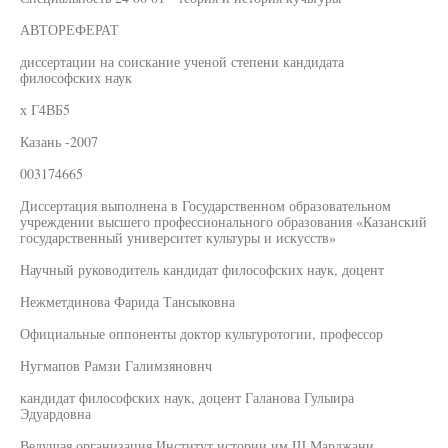
АВТОРЕФЕРАТ
диссертации на соискание ученой степени кандидата
философских наук
х Г4ВБ5
Казань -2007
003174665
Диссертация выполнена в Государственном образовательном
учреждении высшего профессионального образования «Казанский
государственный университет культуры и искусств»
Научный руководитель кандидат философских наук, доцент
Нежметдинова Фарида Тансыковна
Официальные оппоненты доктор культуротогии, профессор
Нугмапов Рамзи Галимзяновнч
кандидат философских наук, доцент Галанова Гулыира
Эдуардовна
Ведущая организация Институт истории им Ш Марджани