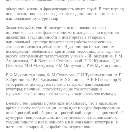
обыденной жизни и фрагментарность опыта людей В этот период
остро встают вопросы определения традиционного и нового в
национальной культуре татар
Значительный научный интерес в использовании новых
источников, а также фактологического материала по изучению
диалектики традиционности и новаторства в татарской
национальной культуре представляют работы современных
авторов последнего десятилетия В данном диссертационном
исследовании обобщены и критически переосмыслены научные
работы современных татарстанских ученых - ЯГ Абдудлина, Р М
Амирханова, Г.Ф Валеевой-Сулеймановой, Т К Ибрагима, Д М
Исхакова, М И Махмутова, Р М.Минуллина, Р М.Мухамстшина,
Р.Ф.Мухамметдинова, Ф М Султанова, Л.И Тухватуллинои, А Г
Хайрутдинова Р.С Хакимова, М.ХХасанова, А Н Юзеева и др В
этих работах исследуется генезис татарской национальной
культуры; причины, способствующие трансформации
мусульманской к}льтуры в татарскую национальную культуру
Вместе с тем, анализ источников показывает, что в настоящее
время в эпоху глобализации, когда идет процесс формирования
новой российской общности - российской нации - с присущей ей
культурой, вопросы диалектики этнического и национального,
традиционного и новационного в национальной культуре и, в
частности, татарской, разработаны недостаточно