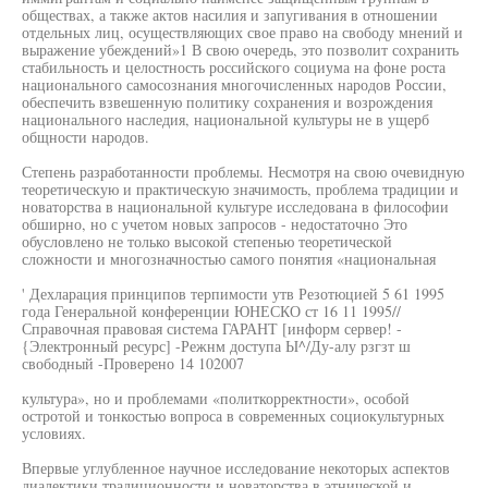
обществах, а также актов насилия и запугивания в отношении
отдельных лиц, осуществляющих свое право на свободу мнений и
выражение убеждений»1 В свою очередь, это позволит сохранить
стабильность и целостность российского социума на фоне роста
национального самосознания многочисленных народов России,
обеспечить взвешенную политику сохранения и возрождения
национального наследия, национальной культуры не в ущерб
общности народов.
Степень разработанности проблемы. Несмотря на свою очевидную
теоретическую и практическую значимость, проблема традиции и
новаторства в национальной культуре исследована в философии
обширно, но с учетом новых запросов - недостаточно Это
обусловлено не только высокой степенью теоретической
сложности и многозначностью самого понятия «национальная
' Дехларация принципов терпимости утв Резотюцией 5 61 1995
года Генеральной конференции ЮНЕСКО ст 16 11 1995//
Справочная правовая система ГАРАНТ [информ сервер! -
{Электронный ресурс] -Режнм доступа Ы^/Ду-алу рзгзт ш
свободный -Проверено 14 102007
культура», но и проблемами «политкорректности», особой
остротой и тонкостью вопроса в современных социокультурных
условиях.
Впервые углубленное научное исследование некоторых аспектов
диалектики традиционности и новаторства в этнической и