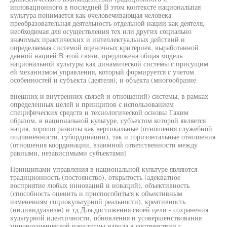
инновационного в последней В этом контексте национальная
культура понимается как очеловечивающая человека
преобразовательная деятельность отдельной нации как деятеля,
необходимая для осуществления тех или других социально
значимых практических и интеллектуальных действий и
определяемая системой оценочных критериев, выработанной
данной нацией В этой связи, предложена общая модель
национальной культуры как динамической системы с присущим
ей механизмом управления, который формируется с учетом
особенностей и субъекта (деятеля), и объекта (многообразие
внешних и внутренних связей и отношений) системы, в рамках
определенных целей и принципов с использованием
специфических средств и технологической основы Таким
образом, в национальной культуре, субъектом которой является
нация, хорошо развиты как вертикальные (отношения служебной
подчиненности, субординации), так и горизонтальные отношения
(отношения координации, взаимной ответственности между
равными, независимыми субъектами)
Принципами управления в национальной культуре являются
традиционность (постоянство), открытость (адекватное
восприятие любых инноваций и новаций), объективность
(способность оценить и приспособиться к объективным
изменениям социокультурной реальности), креативность
(индивидуализм) и тд Для достижения своей цели - сохранения
культурной идентичности, обновления и усовершенствования
мировоззренческой парадигмы народа в соответствии с