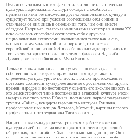
Нельзя не учитывать и тот факт, что, в отличие от этнической
культуры, национальная культура обладает способностью
признавать наличие множества других национальных культур и
существует только при условии соотношения себя с ними и
отличается от них лишь в отношении того, чем они вместе
обладают Например, татарская национальная культура в начале XX
века оказалась способной соотносить себя с другими
национальными культурами, являющимися также как и она,
частью или мусульманской, или тюркской, или русско-
европейской цивилизаций Это особенно наглядно проявилось в
творчестве татарского поэта, писателя и философа Наджиба
Думави, татарского богослова Мусы Бигиева
Только в рамках национальной культуры интеллектуальная
собственность и авторское право начинают представлять
определенную культурную ценность, а аспект происхождения
позволяет соотнести культурное явление с достижениями других
времен, народов и по достоинству оценить его эксклюзивность И
это демонстрируют такие достижения в татарской культуре эпохи
модерна как творчество ГКамала, постановки первой театральной
труппы «Сайар», концерты гармониста-виртуоза Туишева,
профессиональных певцов Латьтова, Мутыгый, картины первого
профессионального художника Тагирова и т д
Национальная культура рассматривается в работе также как
культура людей, не всегда являющихся этнически однородной
общностью, но способных быть автономными единицами Они
обладают индивидуальным самосознанием и свободой выбора