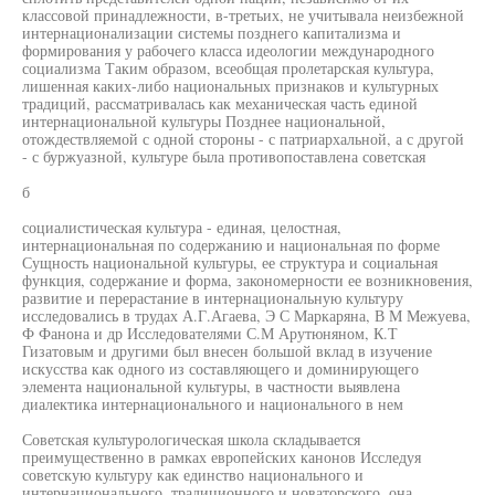
классовой принадлежности, в-третьих, не учитывала неизбежной
интернационализации системы позднего капитализма и
формирования у рабочего класса идеологии международного
социализма Таким образом, всеобщая пролетарская культура,
лишенная каких-либо национальных признаков и культурных
традиций, рассматривалась как механическая часть единой
интернациональной культуры Позднее национальной,
отождествляемой с одной стороны - с патриархальной, а с другой
- с буржуазной, культуре была противопоставлена советская
б
социалистическая культура - единая, целостная,
интернациональная по содержанию и национальная по форме
Сущность национальной культуры, ее структура и социальная
функция, содержание и форма, закономерности ее возникновения,
развитие и перерастание в интернациональную культуру
исследовались в трудах А.Г.Агаева, Э С Маркаряна, В М Межуева,
Ф Фанона и др Исследователями С.М Арутюняном, К.Т
Гизатовым и другими был внесен большой вклад в изучение
искусства как одного из составляющего и доминирующего
элемента национальной культуры, в частности выявлена
диалектика интернационального и национального в нем
Советская культурологическая школа складывается
преимущественно в рамках европейских канонов Исследуя
советскую культуру как единство национального и
интернационального, традиционного и новаторского, она