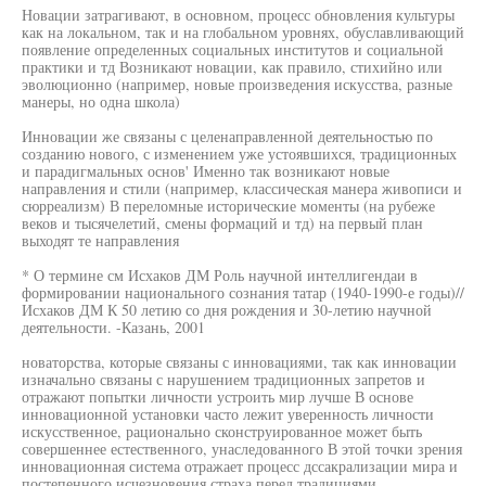
Новации затрагивают, в основном, процесс обновления культуры
как на локальном, так и на глобальном уровнях, обуславливающий
появление определенных социальных институтов и социальной
практики и тд Возникают новации, как правило, стихийно или
эволюционно (например, новые произведения искусства, разные
манеры, но одна школа)
Инновации же связаны с целенаправленной деятельностью по
созданию нового, с изменением уже устоявшихся, традиционных
и парадигмальных основ' Именно так возникают новые
направления и стили (например, классическая манера живописи и
сюрреализм) В переломные исторические моменты (на рубеже
веков и тысячелетий, смены формаций и тд) на первый план
выходят те направления
* О термине см Исхаков ДМ Роль научной интеллигендаи в
формировании национального сознания татар (1940-1990-е годы)//
Исхаков ДМ К 50 летию со дня рождения и 30-летию научной
деятельности. -Казань, 2001
новаторства, которые связаны с инновациями, так как инновации
изначально связаны с нарушением традиционных запретов и
отражают попытки личности устроить мир лучше В основе
инновационной установки часто лежит уверенность личности
искусственное, рационально сконструированное может быть
совершеннее естественного, унаследованного В этой точки зрения
инновационная система отражает процесс дссакрализации мира и
постепенного исчезновения страха перед традициями