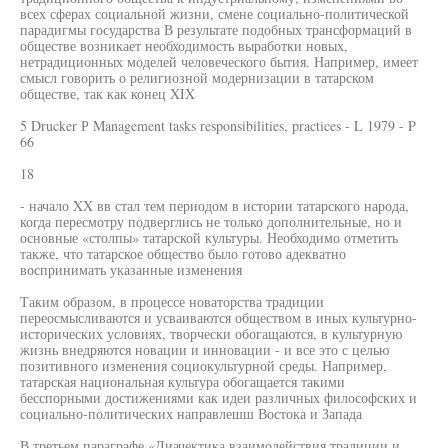
всех сферах социальной жизни, смене социально-политической
парадигмы государства В результате подобных трансформаций в
обществе возникает необходимость выработки новых,
нетрадиционных моделей человеческого бытия. Например, имеет
смысл говорить о религиозной модернизации в татарском
обществе, так как конец XIX
5 Drucker Р Management tasks responsibilities, practices - L 1979 - P
66
18
- начало XX вв стал тем периодом в истории татарского народа,
когда пересмотру подверглись не только дополнительные, но и
основные «столпы» татарской культуры. Необходимо отметить
также, что татарское общество было готово адекватно
воспринимать указанные изменения
Таким образом, в процессе новаторства традиции
переосмысливаются и усваиваются обществом в иных культурно-
исторических условиях, творчески обогащаются, в культурную
жизнь внедряются новации и инновации - и все это с целью
позитивного изменения социокультурной среды. Например,
татарская национальная культура обогащается такими
бесспорными достижениями как идеи различных философских и
социально-политических направлешш Востока и Запада
В третьем параграфе «Диачектика взаимодействия традиции и