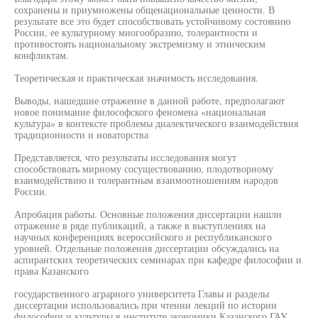
сохранены и приумножены общенациональные ценности. В
результате все это будет способствовать устойчивому состоянию
России, ее культурному многообразию, толерантности и
противостоять национальному экстремизму и этническим
конфликтам.
Теоретическая и практическая значимость исследования.
Выводы, нашедшие отражение в данной работе, предполагают
новое понимание философского феномена «национальная
культура» в контексте проблемы диалектического взаимодействия
традиционности и новаторства
Представляется, что результаты исследования могут
способствовать мирному сосуществованию, плодотворному
взаимодействию и толерантным взаимоотношениям народов
России.
Апробация работы. Основные положения диссертации нашли
отражение в ряде публикаций, а также в выступлениях на
научных конференциях всероссийского и республиканского
уровней. Отдельные положения диссертации обсуждались на
аспирантских теоретических семинарах при кафедре философии и
права Казанского
государственного аграрного университета Главы и разделы
диссертации использовались при чтении лекций по истории
философии и культуры в институте экономики Казанского ГАУ