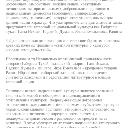
(особенным, самобытным, эксклюзивным, креативным,
неповторимым, оригинальным), добровольно подчиняются
национальным ценностям (всеобщему, универсальному,
социальному, типичному), которые носят универсальный для
данной нации характер. Что уже проявляется в деятельности таких
представителей татарской национальной культуры как Габдуллы
Тукая, Гаяза Исхаки, Наджиба Думави, Якова Емельянова, Рашита
3 Древнетгаркская цивилизация является своеобразным синтезом
древних кочевых традиций «степной культуры» с культурой
«оседло-земледельческой»
Ибрагимова и тд Независимо от этнической принадлежности
авторов (Габдулла Тукай - казанский татарин, Гаяз Исхаки,
Наджиб Думави - мишаре, Яков Емельянов - крещеный татарин,
Рашит Ибрагимов - сибирский татарин), их произведения
считаются классикой и представляют литературное наследие
татарской нации
Типичной чертой национальной культуры является осознание
творческой элитой необходимости целенаправленного
соуправления культурой, подразумевающее договорные
отношения между равными, независимыми субъектами культуры -
людьми, социальными группами, этносами Это направлено на
сохранение качественной определенности системы, на
поддержание динамического равновесия со средой и на ее
развитие. В этом убеждает опыт такого национально-культурного
объединения как «Шэрык клубы» («Восточный клуб»)