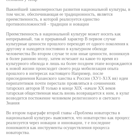
Важнейшей закономерностью развития национальной культуры, в
том числе, обеспечивающая ее традиционность, является
преемственность, в которой реализуется единство
противоположностей - традиции и новации
Преемственность в национальной культуре может носить как
непрерывный, так и прерывный характер В первом случае
культурные ценности прошлого переходят от одного поколения к
другому и находятся постоянно в культурном обиходе
человечества Во втором случае те или иные ценности, возникнув
в более раннюю эпоху, затем исчезают на какое-то время из
культурного обихода и лишь на более позднем этапе возрождаются
к новой жизни происходит своего рода мобилизация опыта
прошлого в интересах настоящего Например, после
присоединения Казанского ханства к России (ХУ1-Х1Х вв) идеи
перипатетиков почти перестали проявляться в сочинениях
татарских авторов И только в конце XIX -начале XX веков
татарская общественная мысль вновь возвращается к ним, в культ
возводится постижение человеком религиозного и светского
Знания
Во втором параграфе второй главы «Проблема новаторства в
национальной культуре» выясняется, что новаторство как процесс
реализуется через новации и инновации, т е последние
понимаются как инструменты осуществления процесса
новаторства.