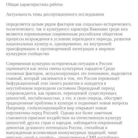
Общая характеристика работы
Актуальность темы диссертационного исследования
определяется целым рядом факторов как социально-исторического,
политического, так и культурного характера Важными среди них
являются переживаемые современным российским обществом
процессы возрождения в условиях переходного периода, развития
национальных культур и, одновременно, их внутренней
трансформации и противоречивой интеграции в мировое
культурное сообщество
Современная культурно-историческая ситуация в России
оценивается как эпоха смены культурных парадигм Среди
основных факторов, актуализирующих это понимание, выделяется
главный, который заключается в том, что Россия переживает
бифуркационный этап своего развития и находится в
неустойчивом переходном состоянии Переходный период
сопровождается, как правило, переоценкой существующих
ценностей, нестабильностью, а это, в свою очередь, обостряет
традиционные проблемы в культуре и поднимает новые вопросы
Например, глобализирующийся мир открывает новые
перспективы перед Россией. Однако все более заметным
становится серьезное воздействие на отечественную культуру
ценностей других стран и народов, наблюдается откровенный
демонтаж духовного потенциала России, стихийная и
вынужденная ассимиляция инокультурных традиций, чаще
методом «проб и ошибок», отечественные СМИ настойчиво