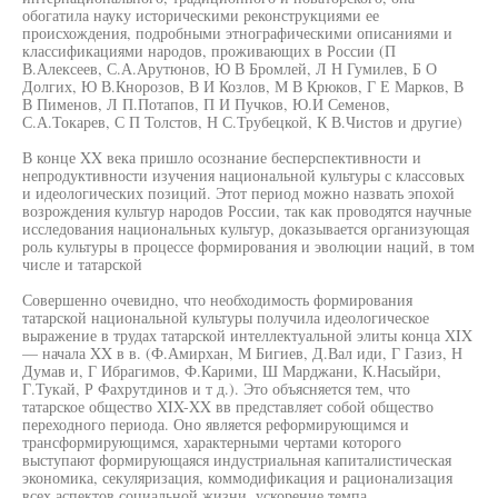
обогатила науку историческими реконструкциями ее
происхождения, подробными этнографическими описаниями и
классификациями народов, проживающих в России (П
В.Алексеев, С.А.Арутюнов, Ю В Бромлей, Л Н Гумилев, Б О
Долгих, Ю В.Кнорозов, В И Козлов, М В Крюков, Г Е Марков, В
В Пименов, Л П.Потапов, П И Пучков, Ю.И Семенов,
С.А.Токарев, С П Толстов, Н С.Трубецкой, К В.Чистов и другие)
В конце XX века пришло осознание бесперспективности и
непродуктивности изучения национальной культуры с классовых
и идеологических позиций. Этот период можно назвать эпохой
возрождения культур народов России, так как проводятся научные
исследования национальных культур, доказывается организующая
роль культуры в процессе формирования и эволюции наций, в том
числе и татарской
Совершенно очевидно, что необходимость формирования
татарской национальной культуры получила идеологическое
выражение в трудах татарской интеллектуальной элиты конца XIX
— начала XX в в. (Ф.Амирхан, М Бигиев, Д.Вал иди, Г Газиз, Н
Думав и, Г Ибрагимов, Ф.Карими, Ш Марджани, К.Насыйри,
Г.Тукай, Р Фахрутдинов и т д.). Это объясняется тем, что
татарское общество XIX-XX вв представляет собой общество
переходного периода. Оно является реформирующимся и
трансформирующимся, характерными чертами которого
выступают формирующаяся индустриальная капиталистическая
экономика, секуляризация, коммодификация и рационализация
всех аспектов социальной жизни, ускорение темпа