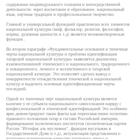
содержание индивидуального сознания и непосредственной
деятельности: через воспитание и образование, национальный
язык, научные традиции и профессиональное творчество.
Главной и универсальной функцией практически всех элементов
национальной культуры (миф, фольклор, религия, философия,
нормы, духовные ценности и т.д) является человекотворческая
функция .
Во втором параграфе «Фундаментальные основания и типичные
черты национальной культуры и проблема идентификации
татарской национальной культуры» выявляется диалектика
взаимоотношений этнического и национального, традиционного
и новационного, личного и коллективного в татарской
национальной культуре. Это позволяет сделать вывод о
некорректности отождествления этнической и национальной
культур и выделить основные идентификационные черты
последней.
Одной из типичных черт национальной культуры является
наличие у ее субъекта национального самосознания наряду с
конфессиональной и этнической идентификацией Это особенно
ярко демонстрируют такие факты как переосмысление политико-
правового положения татар в составе Российской империи,
формирование политических институтов (политическая партия
России "Иттифак аль муслимин", фракция мусульман в
Государственной Думе и т.д), актуализация представления о
культурно-историческом единстве татарского этноса и