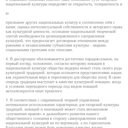
национальной культуры определяет ее открытость, толерантность и
ю
признание других национальных культур в соотнесении себя с
ними; оценка интеллектуальной собственности и авторского права
как культурной ценности, осознание национальной творческой
элитой необходимости целенаправленного соуправления
культурой, что предполагает договорные отношения между
равными и независимыми субъектами культуры - людьми,
социальными группами или этносами.
4. В диссертации обосновывается достаточно парадоксальное, на
первый взгляд, положение, согласно которому новация в
национальной культуре общества модерна может стать своего рода
культурной традицией, которая осознается представителями нации
как охранительная мера в переломную для общества эпоху В свою
очередь традиция выступает в качестве культурной новации, когда
в условиях переходного периода под видом новаций
актуализируется опыт прошлого.
5. В соответствии с современной теорией управления
оптимальное использование характерных для татарской культуры
традиций, новаций и инноваций может стать механизмом
«улучшения нравов» и дальнейшего развития нашего
общественного сознания в сторону самоуправления своей
национальной культурой не по вертикали, а по горизонтали.
Благодаря этому может быть повышено качество жизни,