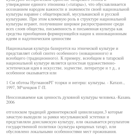
утверждение единого этнонима («татары»), что обуславливается
осознанием народом важности и значимости своей национальной
культуры наравне с общетюркской, мусульманской и русской
культурами. При этом ключевую роль в структуре национальной
культуры играют, получившие широкое распространение среди
всех слоев общества, письменность и письменная культура как
средства приобщения формирующейся нации к инновационным
идеям и надэтническим ценностям
Национальная культура базируется на этнической культуре и
представляет собой синтез особенного (новационного) и
всеобщего (традиционного). К примеру, всеобщим в татарской
национальной культуре является целостная художественно-
эстетическая идея в искусстве, зодчестве, литературе и т д., а
особенное оказывается или
1 См обэтоы НугмановРГ тсоркн и иегерш: культуры. - Катазп.,
1997, М^шчцков Г-П.
Неосознаваемое как ценность духовной культуры человека.-Казань
2006
отголоском традиций древнетюркской цивилизации,3 которые
зачастую выходили за рамки мусульманской эстетики и
представляли доисламскую культуру, или оказывается результатом
государственной политики (культура крещеных татар), или
обусловлено локальными особенностями мест проживания.