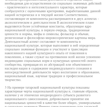
необходимая для осуществления сю социально значимых действий
- практического и интеллектуального характера, которые
сообразуются с оценочными критериями, выработанными данной
нацией исторически и в текущей жизни Соответственно,
составляющие ее компоненты рассматриваются в двух аспектах -
аксиологическом и деятсльностном В аксиологическом плане
выделяются более устойчивые константы, образующие ядро
национальной культуры, в первую очередь, традиционные
ценности и нормы, мифы и символы, фольклор и обычаи,
религиозные и философско-мировоззренческие картины мира.
Деятельностный аспект составляют те компоненты в
национальной культуре, которые выполняют в ней определенные
социально значимые функции и участвуют в трансляции
накопленного нацией культурного опыта от поколения к
поколению, а также служат на протяжении всей жизни усвоению
индивидами социальных норм и культурных ценностей своего
сообщества, превращая их из абстракций или объективного
наследия нации в содержание индивидуального сознания и
непосредственной деятельности через воспитание и образование,
национальный язык, научные традиции и профессиональное
творчество.
3 На примере татарской национальной культуры показаны
характерные черты национальной культуры и, главным образом,
наличие у ее этнически неоднородного субъекта развитого
национального самосознания, добровольное принятие им
национальных ценностей в качестве более общих, универсальных
и социально значимых Именно такое понимание сути татарской