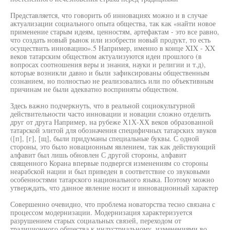
Представляется, что говорить об инновациях можно и в случае
актуализации социального опыта общества, так как «найти новое
применение старым идеям, ценностям, артефактам - это все равно,
что создать новый рынок или изобрести новый продукт, то есть
осуществить инновацию».5 Например, именно в конце XIX - XX
веков татарским обществом актуализуются идеи прошлого (в
вопросах соотношения веры и знания, науки и религии и т.д),
которые возникли давно и были зафиксированы общественным
сознанием, но полностью не реализовались или по объективным
причинам не были адекватно восприняты обществом.
Здесь важно подчеркнуть, что в реальной социокультурной
действительности часто инновации и новации сложно отделить
друг от друга Например, на рубеже Х1Х-ХХ веков образованной
татарской элитой для обозначения специфичных татарских звуков
([п], [г], [щ], были придуманы специальные буквы. С одной
стороны, это было новационным явлением, так как действующий
алфавит был лишь обновлен С другой стороны, алфавит
священного Корана впервые подвергся изменениям со стороны
неарабской нации и был приведен в соответствие со звуковыми
особенностями татарского национального языка. Поэтому можно
утверждать, что данное явление носит и инновационный характер
Совершенно очевидно, что проблема новаторства тесно связана с
процессом модернизации. Модернизация характеризуется
разрушением старых социальных связей, переходом от
традиционного общества к индустриальному, изменениями во