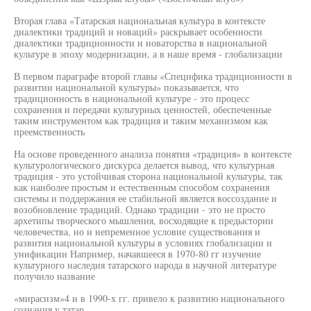
Вторая глава «Татарская национальная культура в контексте
диалектики традиций и новаций» раскрывает особенности
диалектики традиционности и новаторства в национальной
культуре в эпоху модернизации, а в наше время - глобализации
В первом параграфе второй главы «Специфика традиционности в
развитии национальной культуры» показывается, что
традиционность в национальной культуре - это процесс
сохранения и передачи культурных ценностей, обеспеченные
таким инструментом как традиция и таким механизмом как
преемственность
На основе проведенного анализа понятия «традиция» в контексте
культурологического дискурса делается вывод, что культурная
традиция - это устойчивая сторона национальной культуры, так
как наиболее простым и естественным способом сохранения
системы и поддержания ее стабильной является воссоздание и
возобновление традиций. Однако традиции - это не просто
архетипы творческого мышления, восходящие к предыстории
человечества, но и непременное условие существования и
развития национальной культуры в условиях глобализации и
унификации Например, начавшееся в 1970-80 гг изучение
культурного наследия татарского народа в научной литературе
получило название
«мирасизм»4 и в 1990-х гг. привело к развитию национального
сознания у татар