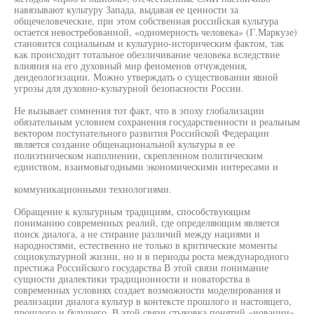
навязывают культуру Запада, выдавая ее ценности за
общечеловеческие, при этом собственная российская культура
остается невостребованной, «одномерность человека» (Г.Маркузе)
становится социальным и культурно-историческим фактом, так
как происходит тотальное обезличивание человека вследствие
влияния на его духовный мир феноменов отчуждения,
деидеологизации. Можно утверждать о существовании явной
угрозы для духовно-культурной безопасности России.
Не вызывает сомнения тот факт, что в эпоху глобализации
обязательным условием сохранения государственности и реальным
вектором поступательного развития Российской Федерации
является создание общенациональной культуры в ее
полиэтническом наполнении, скрепленном политическим
единством, взаимовыгодными экономическими интересами и
коммуникационными технологиями.
Обращение к культурным традициям, способствующим
пониманию современных реалий, где определяющим является
поиск диалога, а не стирание различий между нациями и
народностями, естественно не только в критические моменты
социокультурной жизни, но и в периоды роста международного
престижа Российского государства В этой связи понимание
сущности диалектики традиционности и новаторства в
современных условиях создает возможности моделирования и
реализации диалога культур в контексте прошлого и настоящего,
прошлого и будущего. В этой связи стыковка понятий «новации»