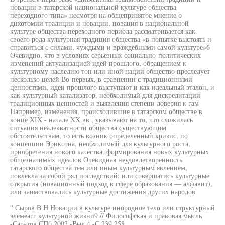
новации в татарской национальной культуре общества
переходного типа» несмотря на общепринятое мнение о
дихотомии традиции и новации, новация в национальной
культуре общества переходного периода рассматривается как
своего рода культурная традиция общества «в попытке выстоять и
справиться с силами, чуждыми и враждебными самой культуре»6
Очевидно, что в условиях серьезных социально-политических
изменений актуализацией идей прошлого, обращением к
культурному наследию тон или иной нации общество преследует
несколько целей Во-первых, в сравнении с традиционными
ценностями, идеи прошлого выступают и как идеальный эталон, и
как культурный катализатор, необходимый для дискредитации
традиционных ценностей и выявления степени доверия к гам
Например, изменения, происходившие в татарском обществе в
конце XIX - начале XX вв , указывают на то, что сложилась
ситуация неадекватности общества существующим
обстоятельствам, то есть возник определенный кризис, по
концепции Эриксона, необходимый для культурного роста,
приобретения нового качества, формирования новых культурных
общезначимых идеалов Очевидная неудовлетворенность
татарского общества тем или иным культурным явлением,
повлекла за собой ряд последствий: или совершатись культурные
открытия (новационный подход в сфере образования — алфавит),
или заимствовались культурные достижения других народов
'' Сыров В Н Новации в культуре инородное тело или структурный
элемеагг культурной жизни9 // Философская и правовая мысль
-Саратов СПб 2002 -Выл 4 -С 239 258