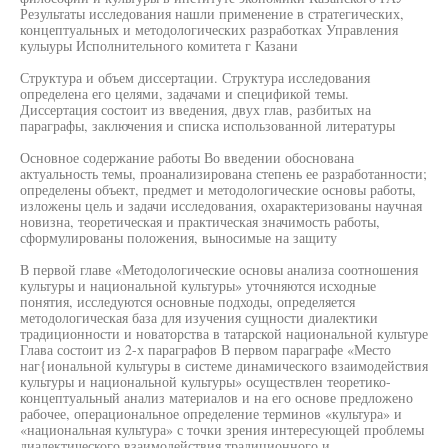
Результаты исследования нашли применение в стратегических,
концептуальных и методологических разработках Управления
кулыуры Исполнительного комитета г Казани
Структура и объем диссертации. Структура исследования
определена его целями, задачами и спецификой темы.
Диссертация состоит из введения, двух глав, разбитых на
параграфы, заключения и списка использованной литературы
Основное содержание работы Во введении обоснована
актуальность темы, проанализирована степень ее разработанности;
определены объект, предмет и методологические основы работы,
изложены цель и задачи исследования, охарактеризованы научная
новизна, теоретическая и практическая значимость работы,
сформулированы положения, выносимые на защиту
В первой главе «Методологические основы анализа соотношения
культуры и национальной культуры» уточняются исходные
понятия, исследуются основные подходы, определяется
методологическая база для изучения сущности диалектики
традиционности и новаторства в татарской национальной культуре
Глава состоит из 2-х параграфов В первом параграфе «Место
наг{иональной культуры в системе динамического взаимодействия
культуры и национальной культуры» осуществлен теоретико-
концептуальный анализ материалов и на его основе предложено
рабочее, операциональное определение терминов «культура» и
«национальная культура» с точки зрения интересующей проблемы
диалектического взаимодействия традиционного и