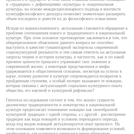
и «традиции» с дефинициями «культура» и «национальная
культура» на основе междисциплинарного подхода в контексте
культурфилософского дискурса позволяет значительно расширить
объем последних и довести их до философского осмысления
Исходя из вышеизложенного, актуальным становится обращение к
проблеме соотношения нового и традиционного в национальной
культуре. При этом основное противоречие заключается в том, что
общепризнанное объяснение данного вопроса не способно
выступить в качестве гуманитарной экспертизы современной
социокультурной реальности и тем самым ответить на актуальные
запросы теории и истории культуры, в частности, как и по какой
причине ценности прошлого утрачивают свос значение в
современной жизни, а некоторые представления и мифы
удерживаются в общественном сознании, несмотря на успехи в
науке, почему развитие в культуре сопровождается возвратом к
пройденным ступеням, а особый интерес вызывают те новации,
которые связаны с актуализацией социально-культурного опыта
общества, его научной и культурной рефлексии7
Гипотеза исследования состоит в том, что анализ сущности
диалектики традиционности и новаторства в национальной
культуре предполагает понимание новации как своеобразной
культурной традиции с одной стороны, а с другой - рассмотрение
традиции как вида новаций в условиях переходного периода,
когда под видом новаций актуализируется опыт прошлого. На
этом основании появляется возможность формирования условий,
необходимых для успешного переосмысления обществом