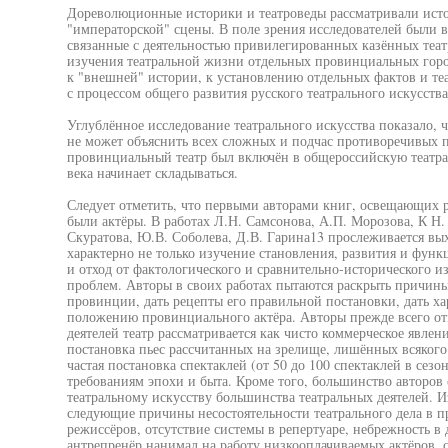
Дореволюционные историки и театроведы рассматривали исто
"императорской" сцены. В поле зрения исследователей были
связанные с деятельностью привилегированных казённых теат
изучения театральной жизни отдельных провинциальных горо
к "внешней" истории, к установлению отдельных фактов и теа
с процессом общего развития русского театрального искусства
Углублённое исследование театрального искусства показало, 
не может объяснить всех сложных и подчас противоречивых п
провинциальный театр был включён в общероссийскую театра
века начинает складываться.
Следует отметить, что первыми авторами книг, освещающих р
были актёры. В работах Л.Н. Самсонова, А.П. Морозова, К Н.
Скуратова, Ю.В. Соболева, Д.В. Гарина13 прослеживается вых
характерно не только изучение становления, развития и фун
и отход от фактологического и сравнительно-исторического из
проблем. Авторы в своих работах пытаются раскрыть причины 
провинции, дать рецепты его правильной постановки, дать х
положению провинциального актёра. Авторы прежде всего от
деятелей театр рассматривается как чисто коммерческое явлен
постановка пьес рассчитанных на зрелище, лишённых всякого
частая постановка спектаклей (от 50 до 100 спектаклей в сезо
требованиям эпохи и быта. Кроме того, большинство авторов
театральному искусству большинства театральных деятелей. 
следующие причины несостоятельности театрального дела в 
режиссёров, отсутствие системы в репертуаре, небрежность в 
антрепренёр нанимал на работу низкооплачиваемых актёров, с