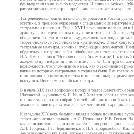
без выделения каких-либо подсистем. И лишь на рубеже 1950-
рассматривающие театр на проблемно-теоретическом уровне.
Театроведческая мысль начала формироваться в России давно,
эстетики, в процессе образования специальной литературы о 
театральной практики. Ещё в XVIII веке, после появления в 
драматургии и сценическом искусстве в театральной литерату
общественно-политическим и художественным тенденциям, ст
теоретическую , историческую и критическую. Этому сопутст
театральные мемуары, хроника, публикации документов. Име
обратиться к созданию работ, обобщающих историко-театраль
И.А. Дмитревского "История о российском театре"1, который
академию при избрании в почётные , члены. Сам труд остаётс
возможность, что упоминания о нём, как о законченной рукоп
какие-то историко-театральные материалы были Дмитревским
инициатива, проявленная в этом отношении выдающимся русс
выступить Нестором российского театра.
В начале XIX века вопросами истории театра дилетантски зан
Шаховской, журналист Ф.И. Кони.2 Хотя эти работы носят ко
ценны тем, что в них собран богатейший фактический матер
лежит в основе первых театральных летописей и хроник, сос
К середине XIX века большой вклад в общее понимание русск
теоретические высказывания A.C. Пушкина и Н.В. Гоголя. На
мысли огромную роль играют выступления революционеров-де
А.Н. Герцена, Н.Г. Чернышевского, H.A. Добролюбова. Как н
демократической критики, литературоведения и театроведения