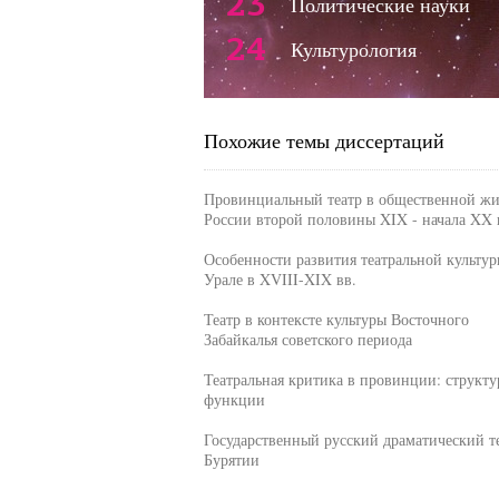
23
Политические науки
24
Культурология
Похожие темы диссертаций
Провинциальный театр в общественной ж
России второй половины XIX - начала XX 
Особенности развития театральной культур
Урале в XVIII-XIX вв.
Театр в контексте культуры Восточного
Забайкалья советского периода
Театральная критика в провинции: структу
функции
Государственный русский драматический те
Бурятии