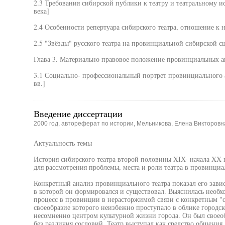
2.3 Требования сибирской публики к театру и театральному и
века]
2.4 Особенности репертуара сибирского театра, отношение к 
2.5 "Звёзды" русского театра на провинциальной сибирской с
Глава 3. Материально правовое положение провинциальных а
3.1 Социально- профессиональный портрет провинциального а
вв.]
Введение диссертации
2000 год, автореферат по истории, Мельникова, Елена Викторовн
Актуальность темы
История сибирского театра второй половины XIX- начала XX 
для рассмотрения проблемы, места и роли театра в провинциа
Конкретный анализ провинциального театра показал его завис
в которой он формировался и существовал. Выяснилась необх
процесс в провинции в нерасторжимой связи с конкретным "
своеобразие которого неизбежно проступало в облике городско
несомненно центром культурной жизни города. Он был своеоб
без различия сословий. Театр выступал как средство общения.