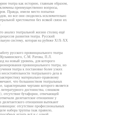
рию театра как историю, главным образом,
 включены преимущественно вопросы,
ров. Правда, имели место попытки
дов, но все они сводились исключительно
тральной хрестоматии без всякой связи их
.
что анализ театральной жизни столиц ещё
роцессов развития театра. Русский
льную систему, которая на рубеже Х1Х-ХХ
аботу русского провинциального театра
 Кузьминского, С.М. Ратова, П.Л.
од на новый уровень, для которого
кционирования провинциального театра, но
учения театра к постановке более узких
несостоятельности театрального дела в
арактеристику материально-правовому
мечают, что большинством театральных
ие, характерными чертами которого является
 литературного достоинства, слишком
н), отсутствие бутафории, отвечающей
 отмечали дилетантское отношение у
Из дилетантского отношения вытекают
провинции: отсутствие профессиональных
деле набора труппы (как правило,
пособных играть всё и с одной