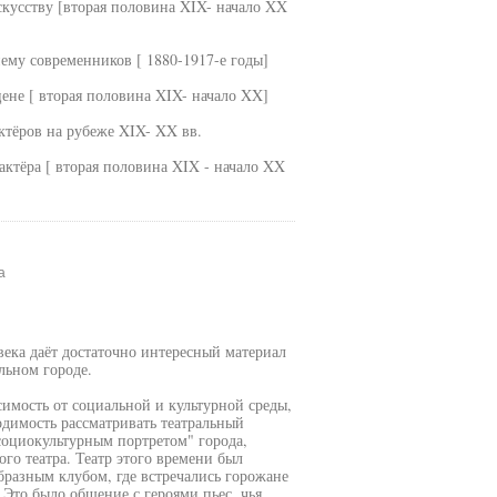
скусству [вторая половина XIX- начало XX
нему современников [ 1880-1917-е годы]
цене [ вторая половина XIX- начало XX]
ктёров на рубеже XIX- XX вв.
ктёра [ вторая половина XIX - начало XX
а
века даёт достаточно интересный материал
льном городе.
имость от социальной и культурной среды,
одимость рассматривать театральный
социокультурным портретом" города,
го театра. Театр этого времени был
разным клубом, где встречались горожане
 Это было общение с героями пьес, чья