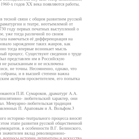
1960-х годов XX века появляются работы,
 в тесной связи с общим развитием русской
драматургии и театре, неотъемлемой от
1730 году первых печатных выступлений о
ре, уже тогда различной по своим
ала намечаться её дифференциация на
вовало зарождение таких жанров, как
нно тогда впервые возникает мысль
ный процесс. Существуют сведения о труде
 был представлен им в Российскую
я не разысканным и не исключена
иси, не точны. Несомненно, однако, что
 собраны, и в высшей степени важна
ким актёром-просветителем, его попытка
имаются П.И. Сумароков, драматург A.A.
мпилятивно- любительский характер, они
иал. Мемуарно-любительская традиция
тавленных П. Араповым и А. Вольфом.3
ого историко-театрального процесса вносят
 этом этапе развития русской общественной
мократов, в особенности В.Г. Белинского,
и значителен вклад революционно-
, вопросы истории литературы и искусства