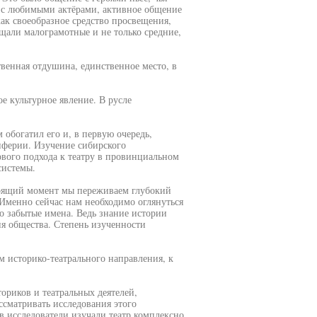
а с любимыми актёрами, активное общение
ак своеобразное средство просвещения,
ещали малограмотные и не только средние,
твенная отдушина, единственное место, в
е культурное явление. В русле
.
 обогатил его и, в первую очередь,
ферии. Изучение сибирского
вого подхода к театру в провинциальном
системы.
тоящий момент мы переживаем глубокий
. Именно сейчас нам необходимо оглянуться
о забытые имена. Ведь знание истории
ия общества. Степень изученности
м историко-театрального направления, к
ориков и театральных деятелей,
ссматривать исследования этого
в исследователи изучали театр комплексно,