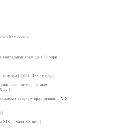
Елена Викторовна
ие театральные зрелища в Сибири
о театра [ 1850 - 1880-е годы]
ционирование его в рамках
X вв.]
иальном городе [ вторая половина XIX-
а]
а XIX- начало XX века]