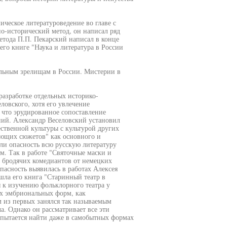
ическое литературоведение во главе с
о-исторический метод, он написал ряд
етода П.П. Пекарский написал в конце
 его книге "Наука и литература в России
льным зрелищам в России. Мистерии в
разработке отдельных историко-
ловского, хотя его увлечение
 что эрудированное сопоставление
ний. Александр Веселовский установил
ственной культуры с культурой других
вующих сюжетов" как основного и
ли опасность всю русскую литературу
м. Так в работе "Святочные маски и
 бродячих комедиантов от немецких
пасность выявилась в работах Алексея
ышла его книга "Старинный театр в
я к изучению фольклорного театра у
ких эмбриональных форм, как
 из первых занялся так называемым
. Однако он рассматривает все эти
 пытается найти даже в самобытных формах