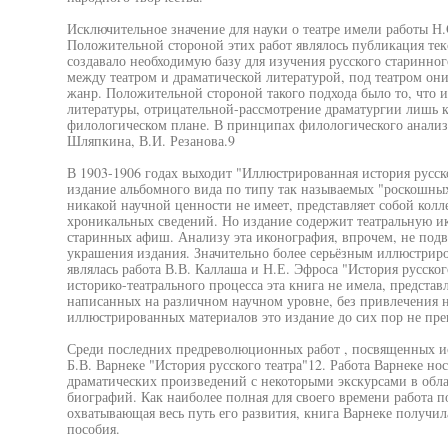
Исключительное значение для науки о театре имели работы Н
Положительной стороной этих работ являлось публикация текс
создавало необходимую базу для изучения русского старинног
между театром и драматической литературой, под театром он
жанр. Положительной стороной такого подхода было то, что и
литературы, отрицательной-рассмотрение драматургии лишь ка
филологическом плане. В принципах филологического анализ
Шляпкина, В.И. Резанова.9
В 1903-1906 годах выходит "Иллюстрированная история русско
издание альбомного вида по типу так называемых "роскошных
никакой научной ценности не имеет, представляет собой кол
хроникальных сведений. Но издание содержит театральную и
старинных афиш. Анализу эта иконография, впрочем, не подв
украшения издания. Значительно более серьёзным иллюстрир
являлась работа В.В. Каллаша и Н.Е. Эфроса "История русско
историко-театрального процесса эта книга не имела, представ
написанных на различном научном уровне, без привлечения н
иллюстрированных материалов это издание до сих пор не пре
Среди последних предреволюционных работ , посвященных ист
Б.В. Варнеке "История русского театра"12. Работа Варнеке но
драматических произведений с некоторыми экскурсами в облас
биографий. Как наиболее полная для своего времени работа п
охватывающая весь путь его развития, книга Варнеке получил
пособия.