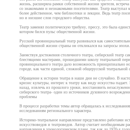
жизнь, расширяла рамки собственной жизни зрителя, встреч
со знакомыми и незнакомыми посетителями. Театр выступал к
более действенное, чем библиотеки и лекции. Ведь театр пос
но и низшие слои городского общества.
Театр заменял политическую трибуну, прессу, это была единс
котором бился пульс общественной жизни.
Русский провинциальный театр развивался как самостоятельно
общественной жизни страны он откликался на запросы эпохи
Заимствуя достижения столичного театра, сибирский театр сам
блестящими мастерами, прошедшими школу театральной пери
провинциального театра дало возможность принципиально но
городе, как части единой, сложной общерусской театральной 
Обращение к истории театра в наши дни не случайно. В нас
кризис культуры, интерес к театру как виду искусства падает
назад, извлечь из прошлого уроки, восстановить незаслуженн
сибирского театра- один из источников духовного возрожден
проблемы
В процессе разработки темы автор обращалась к исследования
исследованиям регионального характера.
Историко-театральное направление представлено работами ист
искусствоведов и театроведов. Автор считает необходимым ра
направления в хронологическом плане, так как до 1970-х годо