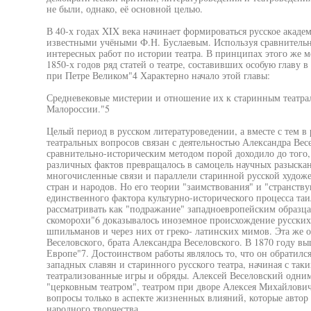
не были, однако, её основной целью.
В 40-х годах XIX века начинает формироваться русское академ
известными учёными Ф.Н. Буслаевым. Используя сравнительн
интересных работ по истории театра. В принципах этого же м
1850-х годов ряд статей о театре, составивших особую главу в
при Петре Великом"4 Характерно начало этой главы:
Средневековые мистерии и отношение их к старинным театра
Малороссии."5
Целый период в русском литературоведении, а вместе с тем в 
театральных вопросов связан с деятельностью Александра Весе
сравнительно-историческим методом порой доходило до того,
различных фактов превращалось в самоцель научных разыска
многочисленные связи и параллели старинной русской художе
стран и народов. Но его теории "заимствования" и "странст
единственного фактора культурно-исторического процесса таи
рассматривать как "подражание" западноевропейским образца
скоморохи"6 доказывалось иноземное происхождение русских
шпильманов и через них от греко- латинских мимов. Эта же о
Веселовского, брата Александра Веселовского. В 1870 году в
Европе"7. Достоинством работы являлось то, что он обратилс
западных славян и старинного русского театра, начиная с та
театрализованные игры и обряды. Алексей Веселовский одним
"церковным театром", театром при дворе Алексея Михайловича
вопросы только в аспекте жизненных влияний, которые автор
народного творчества.