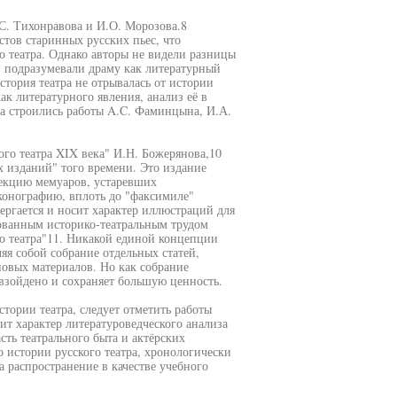
.С. Тихонравова и И.О. Морозова.8
тов старинных русских пьес, что
о театра. Однако авторы не видели разницы
и подразумевали драму как литературный
стория театра не отрывалась от истории
к литературного явления, анализ её в
а строились работы A.C. Фаминцына, И.А.
го театра XIX века" И.Н. Божерянова,10
 изданий" того времени. Это издание
лекцию мемуаров, устаревших
конографию, вплоть до "факсимиле"
ергается и носит характер иллюстраций для
ованным историко-театральным трудом
го театра"11. Никакой единой концепции
ляя собой собрание отдельных статей,
овых материалов. Но как собрание
взойдено и сохраняет большую ценность.
ории театра, следует отметить работы
сит характер литературоведческого анализа
ть театрального быта и актёрских
о истории русского театра, хронологически
а распространение в качестве учебного