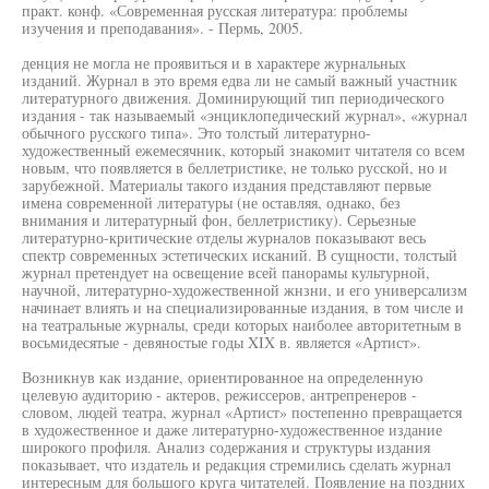
практ. конф. «Современная русская литература: проблемы
изучения и преподавания». - Пермь, 2005.
денция не могла не проявиться и в характере журнальных
изданий. Журнал в это время едва ли не самый важный участник
литературного движения. Доминирующий тип периодического
издания - так называемый «энциклопедический журнал», «журнал
обычного русского типа». Это толстый литературно-
художественный ежемесячник, который знакомит читателя со всем
новым, что появляется в беллетристике, не только русской, но и
зарубежной. Материалы такого издания представляют первые
имена современной литературы (не оставляя, однако, без
внимания и литературный фон, беллетристику). Серьезные
литературно-критические отделы журналов показывают весь
спектр современных эстетических исканий. В сущности, толстый
журнал претендует на освещение всей панорамы культурной,
научной, литературно-художественной жнзни, и его универсализм
начинает влиять и на специализированные издания, в том числе и
на театральные журналы, среди которых наиболее авторитетным в
восьмидесятые - девяностые годы XIX в. является «Артист».
Возникнув как издание, ориентированное на определенную
целевую аудиторию - актеров, режиссеров, антрепренеров -
словом, людей театра, журнал «Артист» постепенно превращается
в художественное и даже литературно-художественное издание
широкого профиля. Анализ содержания и структуры издания
показывает, что издатель и редакция стремились сделать журнал
интересным для большого круга читателей. Появление на поздних