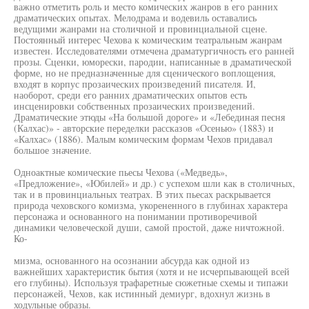
важно отметить роль и место комических жанров в его ранних
драматических опытах. Мелодрама и водевиль оставались
ведущими жанрами на столичной и провинциальной сцене.
Постоянный интерес Чехова к комическим театральным жанрам
известен. Исследователями отмечена драматургичность его ранней
прозы. Сценки, юморески, пародии, написанные в драматической
форме, но не предназначенные для сценического воплощения,
входят в корпус прозаических произведений писателя. И,
наоборот, среди его ранних драматических опытов есть
инсценировки собственных прозаических произведений.
Драматические этюды «На большой дороге» и «Лебединая песня
(Калхас)» - авторские переделки рассказов «Осенью» (1883) и
«Калхас» (1886). Малым комическим формам Чехов придавал
большое значение.
Одноактные комические пьесы Чехова («Медведь»,
«Предложение», «Юбилей» и др.) с успехом шли как в столичных,
так и в провинциальных театрах. В этих пьесах раскрывается
природа чеховского комизма, укорененного в глубинах характера
персонажа и основанного на понимании противоречивой
динамики человеческой души, самой простой, даже ничтожной.
Ко-
мизма, основанного на осознании абсурда как одной из
важнейших характеристик бытия (хотя и не исчерпывающей всей
его глубины). Используя трафаретные сюжетные схемы и типажи
персонажей, Чехов, как истинный демиург, вдохнул жизнь в
ходульные образы.