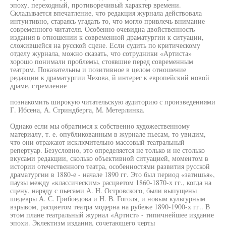
эпоху, переходный, противоречивый характер времени.
Складывается впечатление, что редакция журнала действовала
интуитивно, стараясь угадать то, что могло привлечь внимание
современного читателя. Особенно очевидна двойственность
издания в отношении к современной драматургии к ситуации,
сложившейся на русской сцене. Если судить по критическому
отделу журнала, можно сказать, что сотрудники «Артиста»
хорошо понимали проблемы, стоявшие перед современным
театром. Показательны и позитивное в целом отношение
редакции к драматургии Чехова, й интерес к европейский новой
драме, стремление
познакомить широкую читательскую аудиторию с произведениями
Г. Ибсена, А. Стриндберга, М. Метерлинка.
Однако если мы обратимся к собственно художественному
материалу, т. е. опубликованным в журнале пьесам, то увидим,
что они отражают исключительно массовый театральный
репертуар. Безусловно, это определяется не только и не столько
вкусами редакции, сколько объективной ситуацией, моментом в
истории отечественного театра, особенностями развития русской
драматургии в 1880-е - начале 1890 гг. Это был период «затишья»,
паузы между «классическим» расцветом 1860-1870-х гг., когда на
сцену, наряду с пьесами А. Н. Островского, были выпущены
шедевры А. С. Грибоедова и Н. В. Гоголя, и новым культурным
взрывом, расцветом театра модерна на рубеже 1890-1900-х гг.. В
этом плане театральный журнал «Артист» - типичнейшее издание
эпохи. Эклектизм издания, сочетающего черты