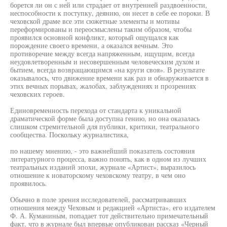
борется ли он с ней или страдает от внутренней раздвоенности,
неспособности к поступку, деянию, он несет в себе ее пороки. В
чеховской драме все эти сюжетные элементы и мотивы
переформированы и переосмыслены таким образом, чтобы
проявился основной конфликт, который ощущался как
порождение своего времени, а оказался вечным. Это
противоречие между всегда напряженным, ищущим, всегда
неудовлетворенным и несовершенным человеческим духом и
бытием, всегда возвращающимся «на круги своя». В результате
оказывалось, что движение времени как раз и обнаруживается в
этих вечных порывах, жалобах, заблуждениях и прозрениях
чеховских героев.
Единовременность перехода от стандарта к уникальной
драматической форме была доступна гению, но она оказалась
слишком стремительной для публики, критики, театрального
сообщества. Поскольку журналистика,
по нашему мнению, - это важнейший показатель состояния
литературного процесса, важно понять, как в одном из лучших
театральных изданий эпохи, журнале «Артист», выразилось
отношение к новаторскому чеховскому театру, в чем оно
проявилось.
Обычно в поле зрения исследователей, рассматривавших
отношения между Чеховым и редакцией «Артиста», его издателем
Ф. А. Куманиным, попадает тот действительно примечательный
факт, что в журнале был впервые опубликован рассказ «Черный