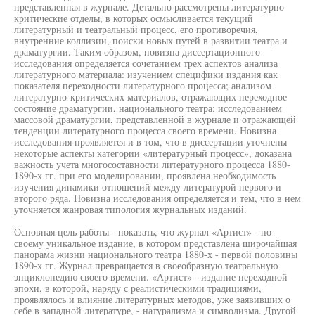
представленная в журнале. Детально рассмотрены литературно-
критические отделы, в которых осмысливается текущий
литературный и театральный процесс, его противоречия,
внутренние коллизии, поиски новых путей в развитии театра и
драматургии. Таким образом, новизна диссертационного
исследования определяется сочетанием трех аспектов анализа
литературного материала: изучением специфики издания как
показателя переходности литературного процесса; анализом
литературно-критических материалов, отражающих переходное
состояние драматургии, национального театра; исследованием
массовой драматургии, представленной в журнале и отражающей
тенденции литературного процесса своего времени. Новизна
исследования проявляется и в том, что в диссертации уточнены
некоторые аспекты категории «литературный процесс», доказана
важность учета многосоставности литературного процесса 1880-
1890-х гг. при его моделировании, проявлена необходимость
изучения динамики отношений между литературой первого и
второго ряда. Новизна исследования определяется и тем, что в нем
уточняется жанровая типология журнальных изданий.
Основная цель работы - показать, что журнал «Артист» - по-
своему уникальное издание, в котором представлена широчайшая
панорама жизни национального театра 1880-х - первой половины
1890-х гг. Журнал превращается в своеобразную театральную
энциклопедию своего времени. «Артист» - издание переходной
эпохи, в которой, наряду с реалистическими традициями,
проявлялось и влияние литературных методов, уже заявивших о
себе в западной литературе, - натурализма и символизма. Другой