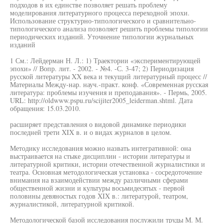
подходов в их единстве позволяет решать проблему
моделирования литературного процесса переходной эпохи.
Использование структурно-типологического и сравнительно-
типологического анализа позволяет решить проблемы типологии
периодических изданий. Уточнение типологии журнальных
изданий
1 См.: Лейдерман Н. Л.: 1) Траектории «экспериментирующей
эпохи» // Вопр. лит. - 2002. - №4. -С. 3-47; 2) Периодизация
русской литературы XX века и текущий литературный процесс //
Материалы Между-нар. науч.-практ. конф. «Современная русская
литература: проблемы изучения и преподавания». - Пермь, 2005.
URL: http://oldwww.pspu.ru/scijiter2005_leiderman.shtml. Дата
обращения: 15.03.2010.
расширяет представления о видовой динамике периодики
последней трети XIX в. и о видах журналов в целом.
Методику исследования можно назвать интегративной: она
выстраивается на стыке дисциплин - истории литературы и
литературной критики, истории отечественной журналистики и
театра. Основная методологическая установка - сосредоточение
внимания на взаимодействии между различными сферами
общественной жизни и культуры восьмидесятых - первой
половины девяностых годов XIX в.: литературой, театром,
журналистикой, литературной критикой.
Методологической базой исследования послужили труды М. М.