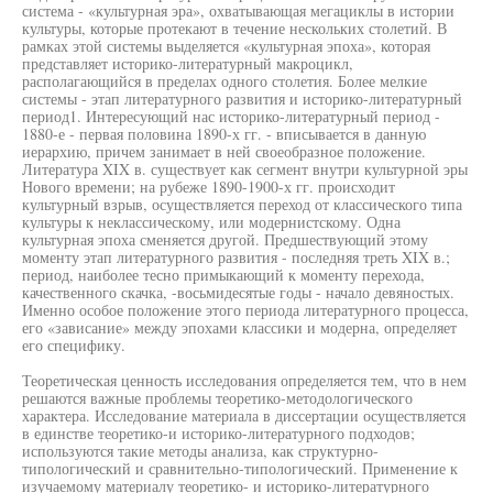
система - «культурная эра», охватывающая мегациклы в истории
культуры, которые протекают в течение нескольких столетий. В
рамках этой системы выделяется «культурная эпоха», которая
представляет историко-литературный макроцикл,
располагающийся в пределах одного столетия. Более мелкие
системы - этап литературного развития и историко-литературный
период1. Интересующий нас историко-литературный период -
1880-е - первая половина 1890-х гг. - вписывается в данную
иерархию, причем занимает в ней своеобразное положение.
Литература XIX в. существует как сегмент внутри культурной эры
Нового времени; на рубеже 1890-1900-х гг. происходит
культурный взрыв, осуществляется переход от классического типа
культуры к неклассическому, или модернистскому. Одна
культурная эпоха сменяется другой. Предшествующий этому
моменту этап литературного развития - последняя треть XIX в.;
период, наиболее тесно примыкающий к моменту перехода,
качественного скачка, -восьмидесятые годы - начало девяностых.
Именно особое положение этого периода литературного процесса,
его «зависание» между эпохами классики и модерна, определяет
его специфику.
Теоретическая ценность исследования определяется тем, что в нем
решаются важные проблемы теоретико-методологического
характера. Исследование материала в диссертации осуществляется
в единстве теоретико-и историко-литературного подходов;
используются такие методы анализа, как структурно-
типологический и сравнительно-типологический. Применение к
изучаемому материалу теоретико- и историко-литературного