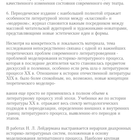
качественного изменения состояния современного ему театра.
6. Периодическое издание с наибольшей полнотой отражает
особенности литературной эпохи между «классикой» и
«модерном»; журнал становится важным посредником между
массовой читательской аудиторией и художниками-новаторами,
представляющими новые эстетические идеи и формы.
Несмотря на конкретность и локальность материала, тема
исследования непосредственно связана с одной из важнейших
теоретических проблем современного литературоведения -
проблемой моделирования историко-литературного процесса,
которая в последние десятилетия часто становилась предметом
дискуссий и полемики, особенно если речь шла о литературном
процессе XX в. Отношение к истории отечественной литературы
XIX в. было более спокойным, но, возможно, новые концепции
теоретического моделиро-
вания еще просто не применялись в полном объеме к
литературному процессу этой эпохи. Учебники же по истории
литературы XX в. отражают весь спектр методологических
подходов к периодизации, определению внешних и внутренних
границ литературного процесса, выявлению его периодов и
этапов.
В работах Н. Л. Лейдермана выстраивается иерархия диахронных
историко-литературных систем, положенная в основу
моделирования литературного процесса. Наиболее крупная