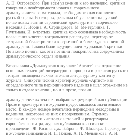
А. Н. Островского. При всем уважении к его наследию, критики
говорили о необходимости нового и современного
драматургического материала, необходимого для оживления
русской сцены. Во-вторых, речь шла об усвоении на русской
почве новых веяний европейской драматургии - творческого
наследия Г. Ибсена, А. Стриндберга, М. Ме-терлинка, Г.
Гауптмана. И, в-третьих, критика ясно осознавала необходимость
повышения качества театрального репертуара, перехода от
театральной беллетристики к серьезной и более художественной
драматургии. Таковы были ведущие идеи журнальной критики.
Но важно понять, как эти позиции подкреплялись содержанием
драматургического отдела издания.
Вторая глава «Драматургия в журнале "Артист" как отражение
основных тенденций литературного процесса и развития русского
театра» посвящена исключительно литературному контенту
журнала. Синкретический характер журнала «Артист» как
определенного типа периодического издания нашел отражение не
только в отделе критики, но и в прозе, поэзии,
драматургических текстах, выбранных редакцией для публикации.
Прозе и драматургии в журнале предоставлялось значительное
место. В каждом номере печатались переводные мелодрамы и
водевили, некоторые из них с продолжением. Стремясь
познакомить своего читателя с историей и репертуаром
европейского театра, журнал публиковал классические
произведения Ж. Расина, Дж. Байрона, Ф. Шиллера. Переводами
в журнале занимались И. Н. Греков, А. Н. Мельникова, А. И.