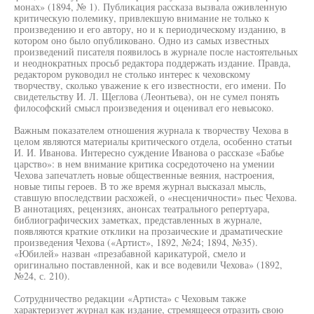
монах» (1894, № 1). Публикация рассказа вызвала оживленную
критическую полемику, привлекшую внимание не только к
произведению и его автору, но и к периодическому изданию, в
котором оно было опубликовано. Одно из самых известных
произведений писателя появилось в журнале после настоятельных
и неоднократных просьб редактора поддержать издание. Правда,
редактором руководил не столько интерес к чеховскому
творчеству, сколько уважение к его известности, его имени. По
свидетельству И. Л. Щеглова (Леонтьева), он не сумел понять
философский смысл произведения и оценивал его невысоко.
Важным показателем отношения журнала к творчеству Чехова в
целом являются материалы критического отдела, особенно статьи
И. И. Иванова. Интересно суждение Иванова о рассказе «Бабье
царство»: в нем внимание критика сосредоточено на умении
Чехова запечатлеть новые общественные веяния, настроения,
новые типы героев. В то же время журнал высказал мысль,
ставшую впоследствии расхожей, о «несценичности» пьес Чехова.
В аннотациях, рецензиях, анонсах театрального репертуара,
библиографических заметках, представленных в журнале,
появляются краткие отклики на прозаические и драматические
произведения Чехова («Артист», 1892, №24; 1894, №35).
«Юбилей» назван «презабавной карикатурой, смело и
оригинально поставленной, как и все водевили Чехова» (1892,
№24, с. 210).
Сотрудничество редакции «Артиста» с Чеховым также
характеризует журнал как издание, стремящееся отразить свою