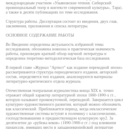
международным участием «Ульяновские чтения. Сибирский
провинциальный театр в контексте современной культуры», Тара),
а также в десяти публикациях по теме исследования.
Структура работы. Диссертация состоит из введения, двух глав,
заключения, приложения и списка литературы.
ОСНОВНОЕ СОДЕРЖАНИЕ РАБОТЫ
Во Введении определены актуальность избранной темы
исследования, обозначена новизна и практическая значимость
работы, произведен краткий обзор научной литературы и
определена теоретико-методологическая база исследования.
В первой главе «Журнал "Артист" как издание переходной эпохи»
рассматриваются структура периодического издания, авторский
состав, определяется тип издания, анализируются материалы
литературно-критического отдела журнала.
Отечественная театральная журналистика конца XIX в. точно
отражает общий характер литературной эпохи 1880-1890-х гг.,
которую называют промежуточной, переходной. Завершается цикл
культурно-художественного развития, который можно обозначить
как классический. Приближается период, когда неклассические
художественные системы вступят в полемику с классическими,
господствовавшими в предшествующую культурную эру2. За
десятилетие до «рубежа веков» (1890-1900-е гг.) под влиянием
процессов, имевших место в западноевропейской литературе