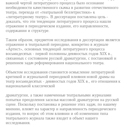
важной чертой литературного процесса было осознание
необходимости качественного скачка в развитии отечественного
театра, перехода от «театральной беллетристики» к
«литературному театру». В диссертации поставлена цель -
доказать, что эти тенденции литературного процесса нашли
отражение в периодическом издании, его направленности,
содержании и структуре.
Таким образом, предметом исследования в диссертации является
отражение в театральной периодике, конкретно в журнале
«Артист», основных тенденций литературного процесса
восьмидесятых - первой половины девяностых годов XIX в.,
связанных с состоянием русской драматургии, с постановкой и
решением задач реформирования национального театра.
Объектом исследования становится осмысление литературной
критикой и журнальной периодикой влияния новой драмы на
театр восьмидесятых - девяностых годов XIX в., его отношения к
национальной классической
драматургии, а также намеченные театральными журналами
попытки преодоления засилья массовой драматургии на русской
сцене. Поскольку постановка и решение этих задач, по нашему
мнению, влияет на характер и направленность периодического
издания, то вопрос об этом влиянии и об изменении типа
театрального журнала также входит в объект нашего
исследования.