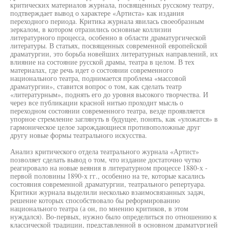
критических материалов журнала, посвященных русскому театру,
подтверждает вывод о характере «Артиста» как издания
переходного периода. Критика журнала явилась своеобразным
зеркалом, в котором отразились основные коллизии
литературного процесса, особенно в области драматургической
литературы. В статьях, посвященных современной европейской
драматургии, это борьба новейших литературных направлений, их
влияние на состояние русской драмы, театра в целом. В тех
материалах, где речь идет о состоянии современного
национального театра, поднимается проблема «массовой
драматургии», ставится вопрос о том, как сделать театр
«литературным», поднять его до уровня высокого творчества. И
через все публикации красной нитью проходит мысль о
переходном состоянии современного театра, везде проявляется
упорное стремление заглянуть в будущее, понять, как «уложатся» в
гармоническое целое зарождающиеся противоположные друг
другу новые формы театрального искусства.
Анализ критического отдела театрального журнала «Артист»
позволяет сделать вывод о том, что издание достаточно чутко
реагировало на новые веяния в литературном процессе 1880-х -
первой половины 1890-х гг., особенно на те, которые касались
состояния современной драматургии, театрального репертуара.
Критики журнала выделили несколько взаимосвязанных задач,
решение которых способствовало бы реформированию
национального театра (а он, по мнению критиков, в этом
нуждался). Во-первых, нужно было определиться по отношению к
классической традиции, представленной в основном драматургией