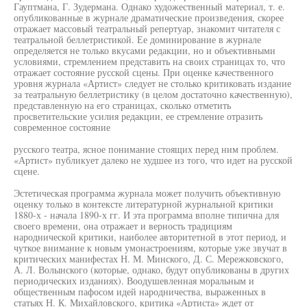
Гауптмана, Г. Зудермана. Однако художественный материал, т. е.
опубликованные в журнале драматические произведения, скорее
отражает массовый театральный репертуар, знакомит читателя с
театральной беллетристикой. Ее доминирование в журнале
определяется не только вкусами редакции, но и объективными
условиями, стремлением представить на своих страницах то, что
отражает состояние русской сцены. При оценке качественного
уровня журнала «Артист» следует не столько критиковать издание
за театральную беллетристику (в целом достаточно качественную),
представленную на его страницах, сколько отметить
просветительские усилия редакции, ее стремление отразить
современное состояние
русского театра, ясное понимание стоящих перед ним проблем.
«Артист» публикует далеко не худшее из того, что идет на русской
сцене.
Эстетическая программа журнала может получить объективную
оценку только в контексте литературной журнальной критики
1880-х - начала 1890-х гг. И эта программа вполне типична для
своего времени, она отражает и верность традициям
народнической критики, наиболее авторитетной в этот период, и
чуткое внимание к новым умонастроениям, которые уже звучат в
критических манифестах Н. М. Минского, Д. С. Мережковского,
А. Л. Волынского (которые, однако, будут опубликованы в других
периодических изданиях). Воодушевленная моральным и
общественным пафосом идей народничества, выраженных в
статьях Н. К. Михайловского, критика «Артиста» ждет от