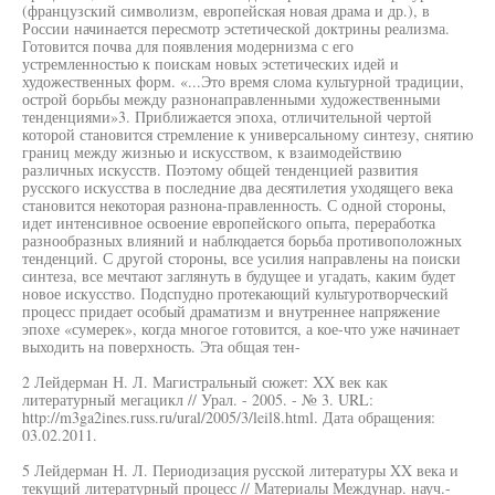
(французский символизм, европейская новая драма и др.), в
России начинается пересмотр эстетической доктрины реализма.
Готовится почва для появления модернизма с его
устремленностью к поискам новых эстетических идей и
художественных форм. «...Это время слома культурной традиции,
острой борьбы между разнонаправленными художественными
тенденциями»3. Приближается эпоха, отличительной чертой
которой становится стремление к универсальному синтезу, снятию
границ между жизнью и искусством, к взаимодействию
различных искусств. Поэтому общей тенденцией развития
русского искусства в последние два десятилетия уходящего века
становится некоторая разнона-правленность. С одной стороны,
идет интенсивное освоение европейского опыта, переработка
разнообразных влияний и наблюдается борьба противоположных
тенденций. С другой стороны, все усилия направлены на поиски
синтеза, все мечтают заглянуть в будущее и угадать, каким будет
новое искусство. Подспудно протекающий культуротворческий
процесс придает особый драматизм и внутреннее напряжение
эпохе «сумерек», когда многое готовится, а кое-что уже начинает
выходить на поверхность. Эта общая тен-
2 Лейдерман Н. Л. Магистральный сюжет: XX век как
литературный мегацикл // Урал. - 2005. - № 3. URL:
http://m3ga2ines.russ.ru/ural/2005/3/leil8.html. Дата обращения:
03.02.2011.
5 Лейдерман Н. Л. Периодизация русской литературы XX века и
текущий литературный процесс // Материалы Междунар. науч.-