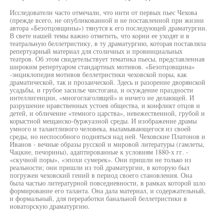
Исследователи часто отмечали, что нити от первых пьес Чехова
(прежде всего, не опубликованной и не поставленной при жизни
автора «Безотцовщины») тянутся к его последующей драматургии.
В свете нашей темы важно отметить, что корни ее уходят и в
театральную беллетристику, в ту драматургию, которая поставляла
репертуарный материал для столичных и провинциальных
театров. Об этом свидетельствует тематика пьесы, представленная
широким репертуаром стандартных мотивов. «Безотцовщина»
-энциклопедия мотивов беллетристики чеховской поры, как
драматической, так и прозаической. Здесь и разорение дворянской
усадьбы, и грубое засилье чистогана, и осуждение праздности
интеллигенции, «многоглаголящей» и ничего не делающей. И
разрушение нравственных устоев общества, и конфликт отцов и
детей, и обличение «темного царства», невежественной, грубой и
корыстной мещанско-буржуазной среды. И изображение драмы
умного и талантливого человека, выламывающегося из своей
среды, но неспособного подняться над ней. Чеховские Платонов и
Иванов - вечные образы русской и мировой литературы (гамлеты,
Чацкие, печорины), адаптированные к условиям 1880-х гг. -
«скучной поры», «эпохи сумерек». Они пришли не только из
реальности; они пришли из той драматургии, в которую был
погружен чеховский гений в период своего становления. Она
была частью литературной повседневности, в рамках которой шло
формирование его таланта. Она дала материал, и содержательный,
и формальный, для переработки банальной беллетристики в
новаторскую драматургию.