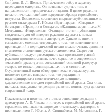
Смирнов, И. Л. Щеглов. Примечателен отбор и характер
переводного материала. Он позволяет судить о типе и
направленности периодического издания. В целом редакция
нечасто печатала новейшие передовые образцы европейского
искусства. Исключение составляют впервые опубликованные на
русском языке драмы Г. Ибсена «Враг народа», «Северные
богатыри», «Праздник в Солгауге», «Женщина моря», пьеса М.
Метерлинка «Непрошеная». Очевидно, что эти публикации
свидетельствуют об интересе редакции журнала к новым
модернистским течениям в литературе. Однако не вполне
согласимся с мнением театроведов о том, что появление этих
произведений в периодической печати можно считать одним из
симптомов становления русского символизма. Скорее эти
публикации следует рассматривать как проявление усилий
редакции противопоставить нечто серьезное и современное
«массовой» драматургии, составлявшей основной репертуар
театров, не только провинциальных, но и столичных.
Осуществленный нами обзор критического отдела журнала
позволяет сделать выводы о том, что редакция не
идентифицировала свою эстетическую позицию с
художественным методом европейской новой драмы. Она лишь
пыталась «нащупать» тенденции развития, понять, куда движется
современный театр.
Показательны и позитивное в целом отношение редакции к
драматургии А. П. Чехова, и интерес к европейской новой драме,
стремление познакомить широкую читательскую аудиторию с
произведениями Г. Ибсена, А. Стриндберга, М. Метерлинка, Г.