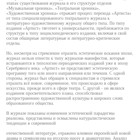
этапах существования журнала в его структуре отделов
«Музыкальная хроника», «Театральная хроника»,
«Художественная хроника» отражает процесс перехода «Артиста»
от типа специализированного театрального журнала к
литературно-художественному журналу общего типа. По типу
издания «Артист» тяготеет к универсальности, приближается по
структуре к типу энциклопедического издания, включая в свой
состав обширные литературные и литературно-критические
отделы.
Но, несмотря на стремление отразить эстетические искания эпохи,
журнал нельзя отнести к типу журналов-манифестов, которые
встраиваются в типологию периодических изданий уже в эпоху
Серебряного века. «Артист» не представляет эстетическую
программу того или иного направления или течения. С одной
стороны, журнал был обращен к специалистам и стремился
отразить всё новое, современное, что происходило в сфере
искусства, прежде всего в сфере театра. С другой - он являлся
изданием просветительского плана, способствовал
распространению художественной культуры в широких слоях
образованного общества.
В журнале показаны изменения эстетической парадигмы
реализма, представлены и осмыслены натуралистические
тенденции в современной
отечественной литературе, отражено влияние европейской новой
драмы и символизма на русскую прозу и драматургию. Анализ