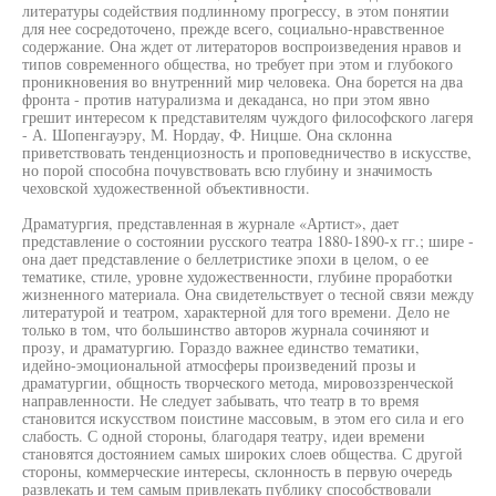
литературы содействия подлинному прогрессу, в этом понятии
для нее сосредоточено, прежде всего, социально-нравственное
содержание. Она ждет от литераторов воспроизведения нравов и
типов современного общества, но требует при этом и глубокого
проникновения во внутренний мир человека. Она борется на два
фронта - против натурализма и декаданса, но при этом явно
грешит интересом к представителям чуждого философского лагеря
- А. Шопенгауэру, М. Нордау, Ф. Ницше. Она склонна
приветствовать тенденциозность и проповедничество в искусстве,
но порой способна почувствовать всю глубину и значимость
чеховской художественной объективности.
Драматургия, представленная в журнале «Артист», дает
представление о состоянии русского театра 1880-1890-х гг.; шире -
она дает представление о беллетристике эпохи в целом, о ее
тематике, стиле, уровне художественности, глубине проработки
жизненного материала. Она свидетельствует о тесной связи между
литературой и театром, характерной для того времени. Дело не
только в том, что большинство авторов журнала сочиняют и
прозу, и драматургию. Гораздо важнее единство тематики,
идейно-эмоциональной атмосферы произведений прозы и
драматургии, общность творческого метода, мировоззренческой
направленности. Не следует забывать, что театр в то время
становится искусством поистине массовым, в этом его сила и его
слабость. С одной стороны, благодаря театру, идеи времени
становятся достоянием самых широких слоев общества. С другой
стороны, коммерческие интересы, склонность в первую очередь
развлекать и тем самым привлекать публику способствовали