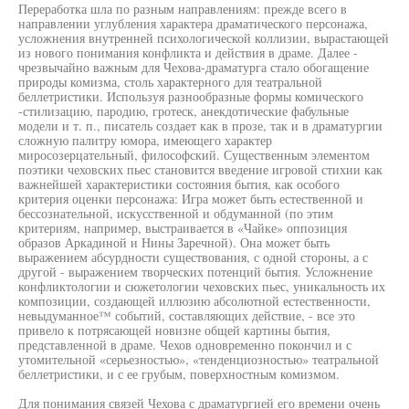
Переработка шла по разным направлениям: прежде всего в
направлении углубления характера драматического персонажа,
усложнения внутренней психологической коллизии, вырастающей
из нового понимания конфликта и действия в драме. Далее -
чрезвычайно важным для Чехова-драматурга стало обогащение
природы комизма, столь характерного для театральной
беллетристики. Используя разнообразные формы комического
-стилизацию, пародию, гротеск, анекдотические фабульные
модели и т. п., писатель создает как в прозе, так и в драматургии
сложную палитру юмора, имеющего характер
миросозерцательный, философский. Существенным элементом
поэтики чеховских пьес становится введение игровой стихии как
важнейшей характеристики состояния бытия, как особого
критерия оценки персонажа: Игра может быть естественной и
бессознательной, искусственной и обдуманной (по этим
критериям, например, выстраивается в «Чайке» оппозиция
образов Аркадиной и Нины Заречной). Она может быть
выражением абсурдности существования, с одной стороны, а с
другой - выражением творческих потенций бытия. Усложнение
конфликтологии и сюжетологии чеховских пьес, уникальность их
композиции, создающей иллюзию абсолютной естественности,
невыдуманное™ событий, составляющих действие, - все это
привело к потрясающей новизне общей картины бытия,
представленной в драме. Чехов одновременно покончил и с
утомительной «серьезностью», «тенденциозностью» театральной
беллетристики, и с ее грубым, поверхностным комизмом.
Для понимания связей Чехова с драматургией его времени очень