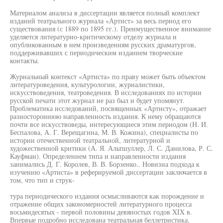
Материалом анализа в диссертации является полный комплект
изданий театрального журнала «Артист» за весь период его
существования (с 1889 по 1895 гг.). Преимущественное внимание
уделяется литературно-критическому отделу журнала и
опубликованным в нем произведениям русских драматургов,
поддерживавших с периодическим изданием творческие
контакты.
Журнальный контекст «Артиста» по праву может быть объектом
литературоведения, культурологии, журналистики,
искусствоведения, театроведения. В исследованиях по истории
русской печати этот журнал не раз был и будет упомянут.
Проблематика исследований, посвященных «Артисту», отражает
разностороннюю направленность издания. К нему обращаются
почти все искусствоведы, интересующиеся этим периодом (Н. И.
Беспалова, А. Г. Верещагина, М. В. Кожина), специалисты по
истории отечественной театральной, литературной и
художественной критики (А. Я. Альтшуллер, Л. С. Данилова, Р. С.
Кауфман). Определением типа и направленности издания
занимались Д. Г. Королев, В. В. Борзенко.. Новизна подхода к
изучению «Артиста» в реферируемой диссертации заключается в
том, что тип и струк-
тура периодического издания осмысливаются как порождение и
отражение общих закономерностей литературного процесса
восьмидесятых - первой половины девяностых годов XIX в.
Впервые подробно исследована театральная беллетристика,