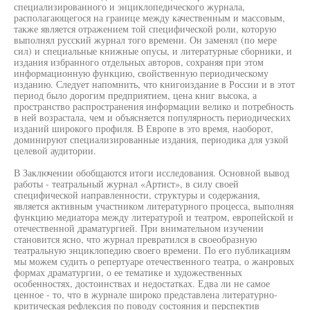
специализированного и энциклопедического журнала,
располагающегося на границе между качественным и массовым,
также является отражением той специфической роли, которую
выполнял русский журнал того времени. Он заменял (по мере
сил) и специальные книжные опусы, и литературные сборники, и
издания избранного отдельных авторов, сохраняя при этом
информационную функцию, свойственную периодическому
изданию. Следует напомнить, что книгоиздание в России и в этот
период было дорогим предприятием, цена книг высока, а
пространство распространения информации велико и потребность
в ней возрастала, чем и объясняется популярность периодических
изданий широкого профиля. В Европе в это время, наоборот,
доминируют специализированные издания, периодика для узкой
целевой аудитории.
В Заключении обобщаются итоги исследования. Основной вывод
работы - театральный журнал «Артист», в силу своей
специфической направленности, структуры и содержания,
является активным участником литературного процесса, выполняя
функцию медиатора между литературой и театром, европейской и
отечественной драматургией. При внимательном изучении
становится ясно, что журнал превратился в своеобразную
театральную энциклопедию своего времени. По его публикациям
мы можем судить о репертуаре отечественного театра, о жанровых
формах драматургии, о ее тематике и художественных
особенностях, достоинствах и недостатках. Едва ли не самое
ценное - то, что в журнале широко представлена литературно-
критическая рефлексия по поводу состояния и перспектив