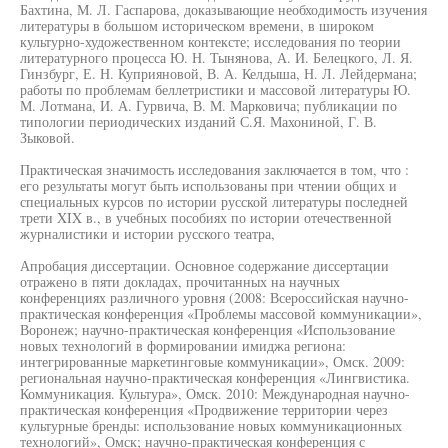
Бахтина, М. Л. Гаспарова, доказывающие необходимость изучения
литературы в большом историческом времени, в широком
культурно-художественном контексте; исследования по теории
литературного процесса Ю. Н. Тынянова, А. И. Белецкого, Л. Я.
Гинзбург, Е. Н. Куприяновой, В. А. Келдыша, Н. Л. Лейдермана;
работы по проблемам беллетристики и массовой литературы Ю.
М. Лотмана, И. А. Гурвича, В. М. Марковича; публикации по
типологии периодических изданий С.Я. Махониной, Г. В.
Зыковой.
Практическая значимость исследования заключается в том, что :
его результаты могут быть использованы при чтении общих и
специальных курсов по истории русской литературы последней
трети XIX в., в учебных пособиях по истории отечественной
журналистики и истории русского театра,
Апробация диссертации. Основное содержание диссертации
отражено в пяти докладах, прочитанных на научных
конференциях различного уровня (2008: Всероссийская научно-
практическая конференция «Проблемы массовой коммуникации»,
Воронеж; научно-практическая конференция «Использование
новых технологий в формировании имиджа региона:
интегрированные маркетинговые коммуникации», Омск. 2009:
региональная научно-практическая конференция «Лингвистика.
Коммуникация. Культура», Омск. 2010: Международная научно-
практическая конференция «Продвижение территории через
культурные бренды: использование новых коммуникационных
технологий», Омск; научно-практическая конференция с