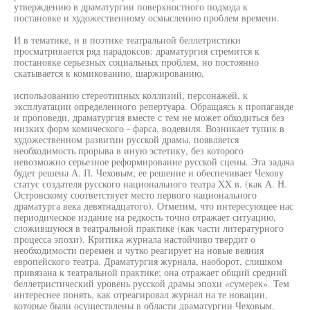
утверждению в драматургии поверхностного подхода к
постановке и художественному осмыслению проблем времени.
И в тематике, и в поэтике театральной беллетристики
просматривается ряд парадоксов: драматургия стремится к
постановке серьезных социальных проблем, но постоянно
скатывается к комикованию, шаржированию,
использованию стереотипных коллизий, персонажей, к
эксплуатации определенного репертуара. Обращаясь к пропаганде
и проповеди, драматургия вместе с тем не может обходиться без
низких форм комического - фарса, водевиля. Возникает тупик в
художественном развитии русской драмы, появляется
необходимость прорыва в иную эстетику, без которого
невозможно серьезное реформирование русской сцены. Эта задача
будет решена А. П. Чеховым; ее решение и обеспечивает Чехову
статус создателя русского национального театра XX в. (как А. Н.
Островскому соответствует место первого национального
драматурга века девятнадцатого). Отметим, что интересующее нас
периодическое издание на редкость точно отражает ситуацию,
сложившуюся в театральной практике (как части литературного
процесса эпохи). Критика журнала настойчиво твердит о
необходимости перемен и чутко реагирует на новые веяния
европейского театра. Драматургия журнала, наоборот, слишком
привязана к театральной практике; она отражает общий средний
беллетристический уровень русской драмы эпохи «сумерек». Тем
интереснее понять, как отреагировал журнал на те новации,
которые были осуществлены в области драматургии Чеховым.