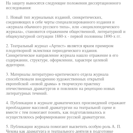
На защиту выносятся следующие положения диссертационного
исследования:
1. Новый тип журнальных изданий, синкретических,
соединяющих в себе черты специализированного издания и
«журнала обычного русского типа», или «энциклопедического
журнала», становится отражением общественной, литературной и
общекультурной ситуации 1880-х - первой половины 1890-х гг.
2. Театральный журнал «Артист» является ярким примером
плодотворной эклектики периодического издания.
Синкретическое направление журнала нашло отражение в его
содержании, структуре, оформлении, характере целевой
аудитории.
3. Материалы литературно-критического отдела журнала
способствовали внедрению художественных открытий
европейской «новой драмы» в творческую практику
отечественных драматургов и повлияли на рецепцию новых
литературных течений.
4. Публикации в журнале драматических произведений отражают
преобладание массовой драматургии на театральной сцене и
вместе с тем помогают понять, как подготавливалось и
осуществлялось реформирование русской драматургии.
5. Публикации журнала помогают высветить особую роль А. П.
Чехова как драматурга и театрального деятеля в подготовке