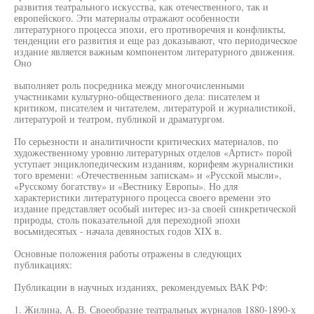
развития театрального искусства, как отечественного, так и
европейского. Эти материалы отражают особенности
литературного процесса эпохи, его противоречия и конфликты,
тенденции его развития и еще раз доказывают, что периодическое
издание является важным компонентом литературного движения.
Оно
выполняет роль посредника между многочисленными
участниками культурно-общественного дела: писателем и
критиком, писателем и читателем, литературой и журналистикой,
литературой и театром, публикой и драматургом.
По серьезности и аналитичности критических материалов, по
художественному уровню литературных отделов «Артист» порой
уступает энциклопедическим изданиям, корифеям журналистики
того времени: «Отечественным запискам» и «Русской мысли»,
«Русскому богатству» и «Вестнику Европы». Но для
характеристики литературного процесса своего времени это
издание представляет особый интерес из-за своей синкретической
природы, столь показательной для переходной эпохи
восьмидесятых - начала девяностых годов XIX в.
Основные положения работы отражены в следующих
публикациях:
Публикации в научных изданиях, рекомендуемых ВАК РФ:
1. Жилина, А. В. Своеобразие театральных журналов 1880-1890-х