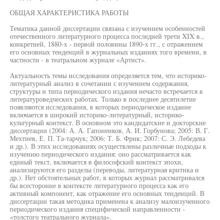
ОБЩАЯ ХАРАКТЕРИСТИКА РАБОТЫ
Тематика данной диссертации связана с изучением особенностей
отечественного литературного процесса последней трети XIX в.,
конкретней, 1880-х - первой половины 1890-х гг., с отражением
его основных тенденций в журнальных изданиях того времени, в
частности - в театральном журнале «Артист».
Актуальность темы исследования определяется тем, что историко-
литературный анализ в сочетании с изучением содержания,
структуры и типа периодического издания нечасто встречается в
литературоведческих работах. Только в последнее десятилетие
появляются исследования, в которых периодическое издание
включается в широкий историко-литературный, историко-
культурный контекст. В основном это кандидатские и докторские
диссертации (2004: А. А. Гапоненков, А. И. Горбунова; 2005: В. Г.
Мехтиев, Е. П. Та-тарчук; 2006: Т. Б. Фрик; 2007: С. Э. Лебедева
и др.). В этих исследованиях осуществлены различные подходы к
изучению периодического издания: оно рассматривается как
единый текст, включается в философский контекст эпохи,
анализируются его разделы (переводы, литературная критика и
др.). Нет обстоятельных работ, в которых журнал рассматривался
бы всесторонне в контексте литературного процесса как его
активный компонент, как отражение его основных тенденций. В
диссертации такая методика применена к анализу малоизученного
периодического издания специфической направленности -
«толстого театрального журнала».