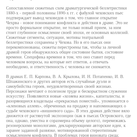
Сопоставление сюжетных схем драматургической беллетристики
1880-х - первой половины 1890-х гг. с фабулой чеховских пьес
подтверждает вывод чеховедов о том, что главное открытие
Чехрва - новое понимание конфликта и действия в драме. Это не
просто формальное открытие, не только новый прием, за ним
стоит глубинное осмысление своей эпохи, ее основных коллизий.
Сюжетные сегменты, ситуации, мотивы театральной
беллетристики сохранены у Чехова. Но в его пьесах они
перекомпонованы, сюжеты перестроены так, чтобы за личной
драмой героя обнаружилось общее состояние бытия, состояние
времени. Специфика времени в том, что оно ставит перед
человеком вопросы, на которые нет ответов, а отвечать
необходимо, и ответственность с человека не снимается.
В драмах Е. П. Карпова, В. А. Крылова, И. Н. Потапенко, И. В.
Шпажинского и других авторов есть случайные дуэли и
самоубийства героев, неудовлетворенных своей жизнью.
Персонажи мечтают о полезном труде и бескорыстном служении
искусству. Появляются новые «хозяева жизни», капиталисты, и
разоряющиеся владельцы «прекрасных поместий», упоминается о
«кленовых аллеях», обреченных на продажу и напоминающих о
судьбе чеховского «вишневого сада». В этих драмах действие вяло
движется от растянутой экспозиции (как в пьесах Островского, где
она, однако, уместна и соразмерна объему целого), перемежаясь
резонерскими монологами, декларирующими авторские идеи, к
заранее заданной развязке, мотивированной стереотипным
осмыслением конфликта. В проблемах героя виновата среда;