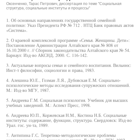
Оксенченко, Тарас Петрович, диссертация по теме "Социальная
структура, социальные институты и процессы"
1. Об основных направлениях государственной семейной
политики: Указ Президента РФ № 712 . НТЦ Банк правовых актов
«Система».
2. О краевой комплексной программе «Семья. Женщины. Дети»:
Постановление Администрации Алтайского края № 808 от
16.10.2000 г. // Сборник законодательства Алтайского края № 54.
Барнаул: Изд-во АКСНД, 2000. С. 116-142.
3. Актуальные вопросы семьи и семейного воспитания. Вильнюс:
Инст-т философии, социологии и права, 1983.
4. Алешина Ю.Е., Гозман Л.Я., Дубовская Е.М. Социально-
психологические методы исследования супружеских отношений.
М.: Изд-во МГУ, 1987.
5. Андреева Г.М. Социальная психология. Учебник для высших
учебных заведений. М.: Аспект Пресс, 1998.
6. Андреева Ю.П., Коржевская Н.М., Костина Н.Б. Социальные
институты: содержание, функции, структура. Свердловск: Изд-во
Урал. гос. ун-та, 1989.
7. Антипина Г.С. Теоретико-методологические проблемы