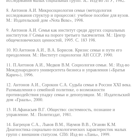
исследования малых социальных групп. JL: Изд-во ЛГУ, 1982.
8. Антонов А.И. Микросоциология семьи (методология
исследования структур и процессов): учебное пособие для вузов.
М.: Издательский дом «Nota Bene», 1998.
9. Антонов А.И. Семья как институт среди других социальных
институтов // Семья на пороге третьего тысячелетия. М.: Центр
общечеловеческих ценностей, 1995. С. 183 198.
10. Ю.Антонов А.И., В.А. Борисов. Кризис семьи и пути его
преодоления. М.: Институт социологии АН СССР, 1990.
11. П.Антонов А.И., Медков В.М. Социология семьи. М.: Изд-во
Международного университета бизнеса и управления («Братья
Карич»), 1996.
12. Антонов А.И., Сорокин С.А. Судьба семьи в России XXI века.
Размышления о семейной политике, о возможности
противодействия упадку семьи и депопуляции. М.: Издательский
дом «Грааль», 2000.
13. И.Афанасьев В.Г. Общество: системность, познание и
управление. М.: Политиздат, 1981.
14. Багрецов С.А., Львов В.М., Наумов В.В., Оганян K.M.
Диагностика социально-психологических характеристик малых
групп с внешним статусом. СПб: Изд-во «Лань», 1999.