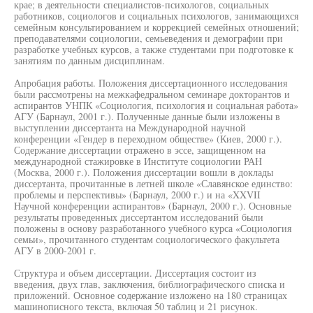
крае; в деятельности специалистов-психологов, социальных
работников, социологов и социальных психологов, занимающихся
семейным консультированием и коррекцией семейных отношений;
преподавателями социологии, семьеведения и демографии при
разработке учебных курсов, а также студентами при подготовке к
занятиям по данным дисциплинам.
Апробация работы. Положения диссертационного исследования
были рассмотрены на межкафедральном семинаре докторантов и
аспирантов УНПК «Социология, психология и социальная работа»
АГУ (Барнаул, 2001 г.). Полученные данные были изложены в
выступлении диссертанта на Международной научной
конференции «Гендер в переходном обществе» (Киев, 2000 г.).
Содержание диссертации отражено в эссе, защищенном на
международной стажировке в Институте социологии РАН
(Москва, 2000 г.). Положения диссертации вошли в доклады
диссертанта, прочитанные в летней школе «Славянское единство:
проблемы и перспективы» (Барнаул, 2000 г.) и на «XXVII
Научной конференции аспирантов» (Барнаул, 2000 г.). Основные
результаты проведенных диссертантом исследований были
положены в основу разработанного учебного курса «Социология
семьи», прочитанного студентам социологического факультета
АГУ в 2000-2001 г.
Структура и объем диссертации. Диссертация состоит из
введения, двух глав, заключения, библиографического списка и
приложений. Основное содержание изложено на 180 страницах
машинописного текста, включая 50 таблиц и 21 рисунок.