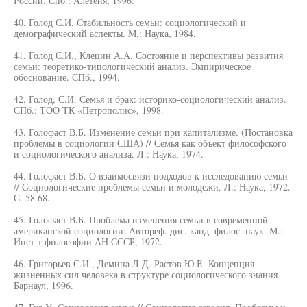
России. Спб.: Алетейя, 1996.
40. Голод С.И. Стабильность семьи: социологический и
демографический аспекты. М.: Наука, 1984.
41. Голод С.И., Клецин A.A. Состояние и перспективы развития
семьи: теоретико-типологический анализ. Эмпирическое
обоснование. СПб., 1994.
42. Голод, С.И. Семья и брак: историко-социологический анализ.
СПб.: ТОО ТК «Петрополис», 1998.
43. Голофаст В.Б. Изменение семьи при капитализме. (Постановка
проблемы в социологии США) // Семья как объект философского
и социологического анализа. Л.: Наука, 1974.
44. Голофаст В.Б. О взаимосвязи подходов к исследованию семьи
// Социологические проблемы семьи и молодежи. Л.: Наука, 1972.
С. 58 68.
45. Голофаст В.Б. Проблема изменения семьи в современной
американской социологии: Автореф. дис. канд. филос. наук. М.:
Инст-т философии АН СССР, 1972.
46. Григорьев С.И., Демина Л.Д. Растов Ю.Е. Концепция
жизненных сил человека в структуре социологического знания.
Барнаул, 1996.