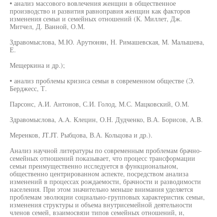
• анализ массового вовлечения женщин в общественное
производство и развития равноправия женщин как факторов
изменения семьи и семейных отношений (К. Миллет, Дж.
Митчел, Д. Ванной, О.М.
Здравомыслова, М.Ю. Арутюнян, Н. Римашевская, М. Малышева,
Е.
Мещеркина и др.);
• анализ проблемы кризиса семьи в современном обществе (Э.
Берджесс, Т.
Парсонс, А.И. Антонов, С.И. Голод, М.С. Мацковский, О.М.
Здравомыслова, A.A. Клецин, О.Н. Дудченко, В.А. Борисов, A.B.
Меренков, JT.JT. Рыбцова, В.А. Кольцова и др.).
Анализ научной литературы по современным проблемам брачно-
семейных отношений показывает, что процесс трансформации
семьи преимущественно исследуется в функциональном,
общественно центрированном аспекте, посредством анализа
изменений в процессах рождаемости, брачности и разводимости
населения. При этом значительно меньше внимания уделяется
проблемам эволюции социально-групповых характеристик семьи,
изменения структуры и объема внутрисемейной деятельности
членов семей, взаимосвязи типов семейных отношений, и,