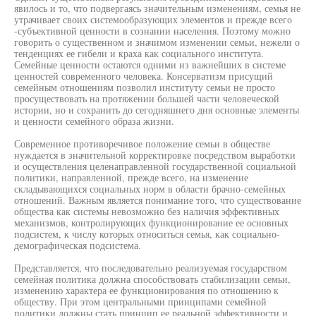
явилось и то, что подвергаясь значительным изменениям, семья не
утрачивает своих системообразующих элементов и прежде всего
-субъективной ценности в сознании населения. Поэтому можно
говорить о существенном и значимом изменении семьи, нежели о
тенденциях ее гибели и краха как социального института.
Семейные ценности остаются одними из важнейших в системе
ценностей современного человека. Консерватизм присущий
семейным отношениям позволил институту семьи не просто
просуществовать на протяжении большей части человеческой
истории, но и сохранить до сегодняшнего дня основные элементы
и ценности семейного образа жизни.
Современное противоречивое положение семьи в обществе
нуждается в значительной корректировке посредством выработки
и осуществления целенаправленной государственной социальной
политики, направленной, прежде всего, на изменение
складывающихся социальных норм в области брачно-семейных
отношений. Важным является понимание того, что существование
общества как системы невозможно без наличия эффективных
механизмов, контролирующих функционирование ее основных
подсистем, к числу которых относиться семья, как социально-
демографическая подсистема.
Представляется, что последовательно реализуемая государством
семейная политика должна способствовать стабилизации семьи,
изменению характера ее функционирования по отношению к
обществу. При этом центральными принципами семейной
политики должны стать принцип ее реальной эффективности и