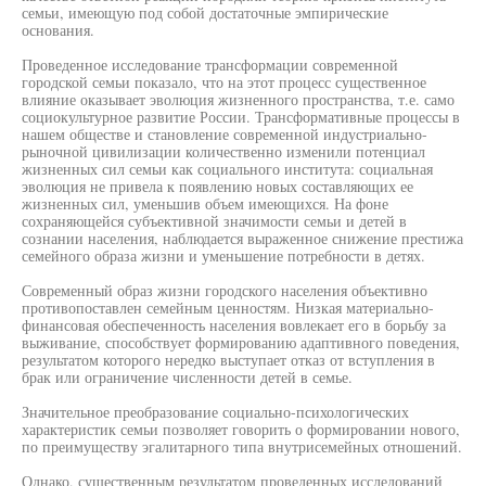
семьи, имеющую под собой достаточные эмпирические
основания.
Проведенное исследование трансформации современной
городской семьи показало, что на этот процесс существенное
влияние оказывает эволюция жизненного пространства, т.е. само
социокультурное развитие России. Трансформативные процессы в
нашем обществе и становление современной индустриально-
рыночной цивилизации количественно изменили потенциал
жизненных сил семьи как социального института: социальная
эволюция не привела к появлению новых составляющих ее
жизненных сил, уменьшив объем имеющихся. На фоне
сохраняющейся субъективной значимости семьи и детей в
сознании населения, наблюдается выраженное снижение престижа
семейного образа жизни и уменьшение потребности в детях.
Современный образ жизни городского населения объективно
противопоставлен семейным ценностям. Низкая материально-
финансовая обеспеченность населения вовлекает его в борьбу за
выживание, способствует формированию адаптивного поведения,
результатом которого нередко выступает отказ от вступления в
брак или ограничение численности детей в семье.
Значительное преобразование социально-психологических
характеристик семьи позволяет говорить о формировании нового,
по преимуществу эгалитарного типа внутрисемейных отношений.
Однако, существенным результатом проведенных исследований