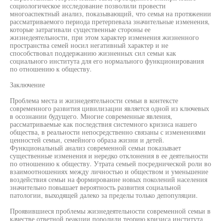
социологическое исследование позволили провести
многоаспектный анализ, показывающий, что семья на протяжении
рассматриваемого периода претерпевала значительные изменения,
которые затрагивали существенные стороны ее
жизнедеятельности, при этом характер изменения жизненного
пространства семей носил негативный характер и не
способствовал поддержанию жизненных сил семьи как
социального института для его нормального функционирования
по отношению к обществу.
Заключение
Проблема места и жизнедеятельности семьи в контексте
современного развития цивилизации является одной из ключевых
в осознании будущего. Многие современные явления,
рассматриваемые как последствия системного кризиса нашего
общества, в реальности непосредственно связаны с изменениями
ценностей семьи, семейного образа жизни и детей.
Функциональный анализ современной семьи показывает
существенные изменения и нередко отклонения в ее деятельности
по отношению к обществу. Утрата семьей посреднической роли во
взаимоотношениях между личностью и обществом и уменьшение
воздействия семьи на формирование новых поколений населения
значительно повышает вероятность развития социальной
патологии, выходящей далеко за пределы только депопуляции.
Проявившиеся проблемы жизнедеятельности современной семьи в
качестве ответной реакции породили теорию кризиса института