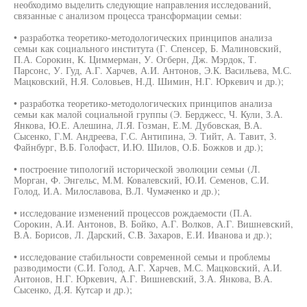
необходимо выделить следующие направления исследований,
связанные с анализом процесса трансформации семьи:
• разработка теоретико-методологических принципов анализа
семьи как социального института (Г. Спенсер, Б. Малиновский,
П.А. Сорокин, К. Циммерман, У. Огберн, Дж. Мэрдок, Т.
Парсонс, У. Гуд, А.Г. Харчев, А.И. Антонов, Э.К. Васильева, М.С.
Мацковский, Н.Я. Соловьев, Н.Д. Шимин, Н.Г. Юркевич и др.);
• разработка теоретико-методологических принципов анализа
семьи как малой социальной группы (Э. Берджесс, Ч. Кули, З.А.
Янкова, Ю.Е. Алешина, Л.Я. Гозман, Е.М. Дубовская, В.А.
Сысенко, Г.М. Андреева, Г.С. Антипина, Э. Тийт, А. Тавит, 3.
Файнбург, В.Б. Голофаст, И.Ю. Шилов, О.Б. Божков и др.);
• построение типологий исторической эволюции семьи (Л.
Морган, Ф. Энгельс, М.М. Ковалевский, Ю.И. Семенов, С.И.
Голод, И.А. Милославова, В.Л. Чумаченко и др.);
• исследование изменений процессов рождаемости (П.А.
Сорокин, А.И. Антонов, В. Бойко, А.Г. Волков, А.Г. Вишневский,
В.А. Борисов, Л. Дарский, C.B. Захаров, Е.И. Иванова и др.);
• исследование стабильности современной семьи и проблемы
разводимости (С.И. Голод, А.Г. Харчев, М.С. Мацковский, А.И.
Антонов, Н.Г. Юркевич, А.Г. Вишневский, З.А. Янкова, В.А.
Сысенко, Д.Я. Кутсар и др.);