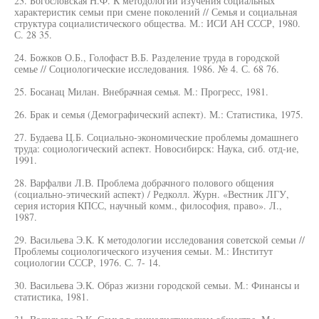
23. Богословская Н.Ф. К методологии изучения социальных
характеристик семьи при смене поколений // Семья и социальная
структура социалистического общества. М.: ИСИ АН СССР, 1980.
С. 28 35.
24. Божков О.Б., Голофаст В.Б. Разделение труда в городской
семье // Социологические исследования. 1986. № 4. С. 68 76.
25. Босанац Милан. Внебрачная семья. М.: Прогресс, 1981.
26. Брак и семья (Демографический аспект). М.: Статистика, 1975.
27. Будаева Ц.Б. Социально-экономические проблемы домашнего
труда: социологический аспект. Новосибирск: Наука, сиб. отд-ие,
1991.
28. Варфалви Л.В. Проблема добрачного полового общения
(социально-этический аспект) / Редколл. Журн. «Вестник ЛГУ,
серия история КПСС, научный комм., философия, право». Л.,
1987.
29. Васильева Э.К. К методологии исследования советской семьи //
Проблемы социологического изучения семьи. М.: Институт
социологии СССР, 1976. С. 7- 14.
30. Васильева Э.К. Образ жизни городской семьи. М.: Финансы и
статистика, 1981.