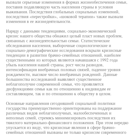
вызвали серьезные изменения в формах жизнеобеспечения семьи,
поставив подавляющую часть населения страны в условия
выживания. Последствия глобальных социальных изменений,
последствия «перестройки», «шоковой терапии» также вызвали
изменения в ее жизнедеятельности.
Наряду с данными тенденциями, социально-экономический
кризис нашего общества обнажил целый пласт новых проблем,
связанных с жизнедеятельностью семьи. Статистические
обследования населения, выборочные социологические и
социально-демографические исследования вскрыли кризисные
тенденции в развитии брачно-семейных отношений, наиболее
существенными из которых являются начавшаяся с 1992 года
убыль населения нашей страны, рост числа разводов,
интенсификация внебрачных половых связей, падение уровня
рождаемости, высокое число внебрачных рождений. Данные
большинства исследований выявляют существенное
неблагополучие современной семьи, что проявляется
дисфункциями семьи как по отношению к индивидам ее
составляющим, так и по отношению к обществу в целом.
Основные направления сегодняшней социальной политики
государства преимущественно ориентированы на поддержание
различных видов неблагополучных, малообеспеченных и
неполных семей, стремясь минимизировать последствия их
тяжелого материально-финансового положения. При этом нередко
упускается из виду, что кризисные явления в сфере брачно-
семейных отношений вызваны не только кризисом современного