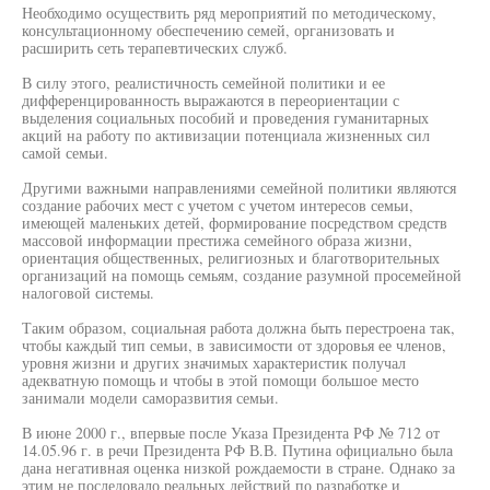
Необходимо осуществить ряд мероприятий по методическому,
консультационному обеспечению семей, организовать и
расширить сеть терапевтических служб.
В силу этого, реалистичность семейной политики и ее
дифференцированность выражаются в переориентации с
выделения социальных пособий и проведения гуманитарных
акций на работу по активизации потенциала жизненных сил
самой семьи.
Другими важными направлениями семейной политики являются
создание рабочих мест с учетом с учетом интересов семьи,
имеющей маленьких детей, формирование посредством средств
массовой информации престижа семейного образа жизни,
ориентация общественных, религиозных и благотворительных
организаций на помощь семьям, создание разумной просемейной
налоговой системы.
Таким образом, социальная работа должна быть перестроена так,
чтобы каждый тип семьи, в зависимости от здоровья ее членов,
уровня жизни и других значимых характеристик получал
адекватную помощь и чтобы в этой помощи большое место
занимали модели саморазвития семьи.
В июне 2000 г., впервые после Указа Президента РФ № 712 от
14.05.96 г. в речи Президента РФ В.В. Путина официально была
дана негативная оценка низкой рождаемости в стране. Однако за
этим не последовало реальных действий по разработке и