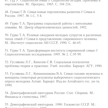
47. Гуд У. Социология семьи // Социология сегодня. Проблемы и
перспективы. М.: Прогресс, 1965. С. 194 216.
48. Гулько Г.В. Семья новые перспективы развития // Семья в
России. 1997. № 1.С. 5-8.
49. Гурко Т.А. Программа социальной работы с неполными
семьями. М.: Центр общечеловеческих ценностей, 1992.
50. Гурко Т.А. Ролевые ожидания молодых супругов в различных
типах семей // Семья в представлениях современного человека.
М.: Институт социологии АН СССР, 1990. С. 46-65.
51. Гурко Т.А. Трансформация института современной семьи //
Социологические исследования. 1995. № 2. С.95 99.
52. Гуслякова Л.Г., Кинелев C.B. Социальная психология:
проблемы теории и практики: Учеб. пособие. Барнаул: АГУ, 1990.
53. Гуслякова Л.Г., Кувшинникова В.А. Семья глазами мужчины и
женщины (некоторые результаты выборочного социологического
опроса молодежи Алтая). Барнаул: Изд-во Алтайского гос. ун-та,
1990.
54. Демографический ежегодник России: Стат. Сборник. М.:
Финансы и статистика, 1997.
55. Демографический ежегодник. 1990: Госкомстат СССР. М.: