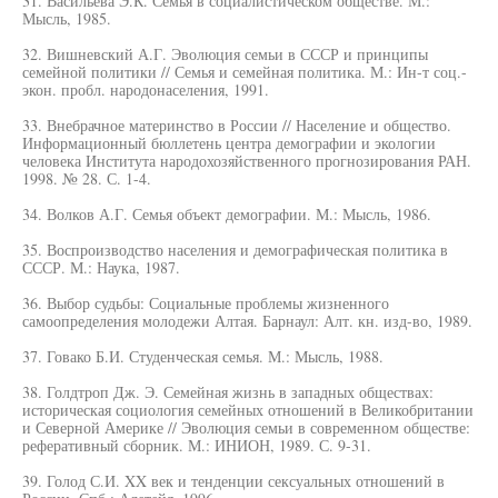
31. Васильева Э.К. Семья в социалистическом обществе. М.:
Мысль, 1985.
32. Вишневский А.Г. Эволюция семьи в СССР и принципы
семейной политики // Семья и семейная политика. М.: Ин-т соц.-
экон. пробл. народонаселения, 1991.
33. Внебрачное материнство в России // Население и общество.
Информационный бюллетень центра демографии и экологии
человека Института народохозяйственного прогнозирования РАН.
1998. № 28. С. 1-4.
34. Волков А.Г. Семья объект демографии. М.: Мысль, 1986.
35. Воспроизводство населения и демографическая политика в
СССР. М.: Наука, 1987.
36. Выбор судьбы: Социальные проблемы жизненного
самоопределения молодежи Алтая. Барнаул: Алт. кн. изд-во, 1989.
37. Говако Б.И. Студенческая семья. М.: Мысль, 1988.
38. Голдтроп Дж. Э. Семейная жизнь в западных обществах:
историческая социология семейных отношений в Великобритании
и Северной Америке // Эволюция семьи в современном обществе:
реферативный сборник. М.: ИНИОН, 1989. С. 9-31.
39. Голод С.И. XX век и тенденции сексуальных отношений в