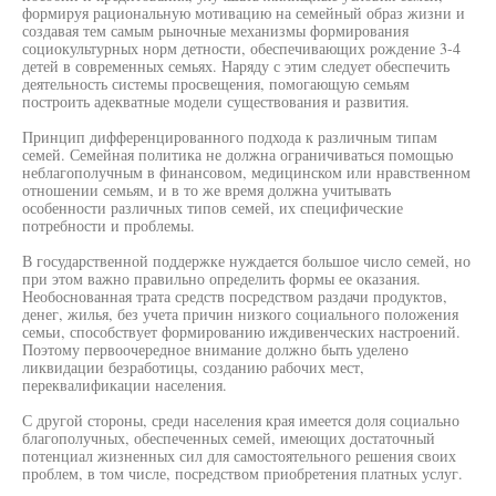
формируя рациональную мотивацию на семейный образ жизни и
создавая тем самым рыночные механизмы формирования
социокультурных норм детности, обеспечивающих рождение 3-4
детей в современных семьях. Наряду с этим следует обеспечить
деятельность системы просвещения, помогающую семьям
построить адекватные модели существования и развития.
Принцип дифференцированного подхода к различным типам
семей. Семейная политика не должна ограничиваться помощью
неблагополучным в финансовом, медицинском или нравственном
отношении семьям, и в то же время должна учитывать
особенности различных типов семей, их специфические
потребности и проблемы.
В государственной поддержке нуждается большое число семей, но
при этом важно правильно определить формы ее оказания.
Необоснованная трата средств посредством раздачи продуктов,
денег, жилья, без учета причин низкого социального положения
семьи, способствует формированию иждивенческих настроений.
Поэтому первоочередное внимание должно быть уделено
ликвидации безработицы, созданию рабочих мест,
переквалификации населения.
С другой стороны, среди населения края имеется доля социально
благополучных, обеспеченных семей, имеющих достаточный
потенциал жизненных сил для самостоятельного решения своих
проблем, в том числе, посредством приобретения платных услуг.