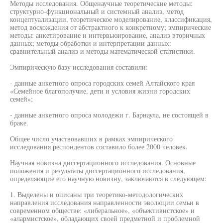
Методы исследования. Общенаучные теоретические методы:
структурно-функциональный и системный анализ, метод
концептуализации, теоретическое моделирование, классификация,
метод восхождения от абстрактного к конкретному; эмпирические
методы: анкетирование и интервьюирование, анализ вторичных
данных; методы обработки и интерпретации данных:
сравнительный анализ и методы математической статистики.
Эмпирическую базу исследования составили:
- данные анкетного опроса городских семей Алтайского края
«Семейное благополучие, дети и условия жизни городских
семей»;
- данные анкетного опроса молодежи г. Барнаула, не состоящей в
браке.
Общее число участвовавших в рамках эмпирического
исследования респондентов составило более 2000 человек.
Научная новизна диссертационного исследования. Основные
положения и результаты диссертационного исследования,
определяющие его научную новизну, заключаются в следующем:
1. Выделены и описаны три теоретико-методологических
направления исследования направленности эволюции семьи в
современном обществе: «либеральное», «объективистское» и
«алармистское», обладающих своей предметной и проблемной