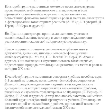
Ко второй группе источников можно от нести литературные
произведения, публицистические статьи, очерки и эссе
французских писателей и журналистов, посвя-шённые
осмыслению феномена тоталитаризма роли и места ит-еллекгуатов
в формировании тоталитарных режимов (А. Жид, Б. Суварин, Д.
Герен, 13. Серж и другие).
Во Франции литераторы принимали активное участие в
политической жизни, поэтому в своих произведениях они
разносторонне показываю! историческую перспективу.
Третью группу источников составляют опубликованные
документы, дневники, письма и мемуары французских
интеллектуалов (П. Милза, Г1. Паскаль. В. Серж, Р. Арон и
другие). Они посвящены изучению истоков тоталитаризма,
определению природы тоталитарных режимов, их места и роли в
истории XX века
К четвёртой группе источников относятся учебные пособия, курс
1,1 лекций историков, политологов, философов, социологов
Франции, энциклопедические издания, а также докторские
диссертации, в которых затрагивается весь комплекс проблем,
связанных с изучением тоталитаризма во Франции (Э. Вернер, К.
Лефор, Р. Арон и другие). Автор попыталась охватить как можно
больший круг исследований французских учёных. Тоталитаризм
является одной из важнейших проблем, привлекшей внимание
французской интеллектуальной мысли XX века