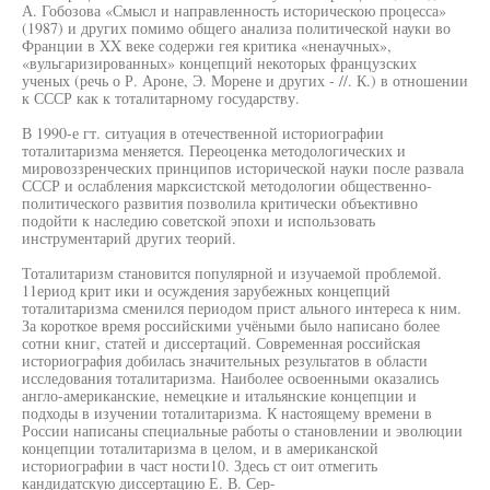
А. Гобозова «Смысл и направленность историческою процесса»
(1987) и других помимо общего анализа политической науки во
Франции в XX веке содержи гея критика «ненаучных»,
«вульгаризированных» концепций некоторых французских
ученых (речь о Р. Ароне, Э. Морене и других - //. К.) в отношении
к СССР как к тоталитарному государству.
В 1990-е гт. ситуация в отечественной историографии
тоталитаризма меняется. Переоценка методологических и
мировоззренческих принципов исторической науки после развала
СССР и ослабления марксистской методологии общественно-
политического развития позволила критически объективно
подойти к наследию советской эпохи и использовать
инструментарий других теорий.
Тоталитаризм становится популярной и изучаемой проблемой.
11ериод крит ики и осуждения зарубежных концепций
тоталитаризма сменился периодом прист ального интереса к ним.
За короткое время российскими учёными было написано более
сотни книг, статей и диссертаций. Современная российская
историография добилась значительных результатов в области
исследования тоталитаризма. Наиболее освоенными оказались
англо-американские, немецкие и итальянские концепции и
подходы в изучении тоталитаризма. К настоящему времени в
России написаны специальные работы о становлении и эволюции
концепции тоталитаризма в целом, и в американской
историографии в част ности10. Здесь ст оит отмегить
кандидатскую диссертацию Е. В. Сер-