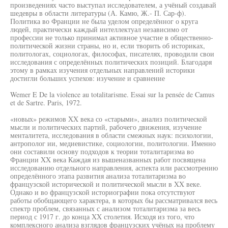
произведениях часто выступал исследователем, а учёный создавай
шедевры в области литературы (А. Камю, Ж.- П. Сар-ф).
Политика во Франции не была уделом определённог о круга
людей, практически каждый интеллектуал независимо от
профессии не только принимал активное участие в общественно-
политической жизни страны, но и, если творить об историках,
политологах, социологах, философах, писателях, проводили свои
исследования с определённых политических позиций. Благодаря
этому в рамках изучения отдельных направлений историки
достигли больших успехов: изучение и сравнение
Wemer E De la violence au totalitarisme. Essai sur la pensée de Camus
et de Sartre. Paris, 1972.
«новых» режимов XX века со «старыми», анализ политической
мысли и политических партий, рабочего движения, изучение
менталитета, исследования в области смежных наук: психологии,
антрополог ии, медиевистике, социологии, политологии. Именно
они составили основу подходов к теории тоталитаризма во
Франции XX века Каждая из вышеназванных работ посвящена
исследованию отдельного направления, аспекта или рассмотрению
определённого этапа развития анализа тоталитаризма во
французской исторической и политической мысли в XX веке.
Однако и во французской историографии пока отсутствуют
работы обобщающего характера, в которых бы рассматривался весь
спектр проблем, связанных с анализом тоталитаризма за весь
период с 1917 г. до конца XX столетия. Исходя из того, что
комплексного анализа взглядов французских учёных на проблему