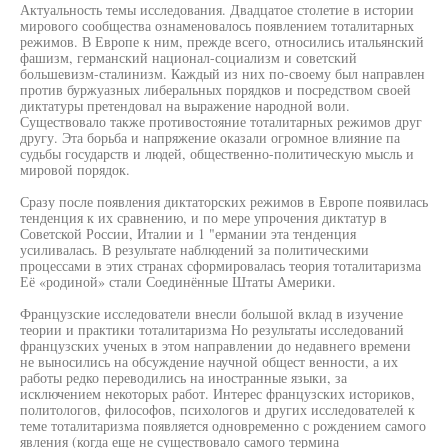
Актуальность темы исследования. Двадцатое столетие в истории
мирового сообщества ознаменовалось появлением тоталитарных
режимов. В Европе к ним, прежде всего, относились итальянский
фашизм, германский национал-социализм и советский
большевизм-сталинизм. Каждый из них по-своему был направлен
против буржуазных либеральных порядков и посредством своей
диктатуры претендовал на выражение народной воли.
Существовало также противостояние тоталитарных режимов друг
другу. Эта борьба и напряжение оказали огромное влияние па
судьбы государств и людей, общественно-политическую мысль и
мировой порядок.
Сразу после появления диктаторских режимов в Европе появилась
тенденция к их сравнению, и по мере упрочения диктатур в
Советской России, Италии и 1 "ермании эта тенденция
усиливалась. В результате наблюдений за политическими
процессами в этих странах сформировалась теория тоталитаризма
Её «родиной» стали Соединённые Штаты Америки.
Французские исследователи внесли большой вклад в изучение
теории и практики тоталитаризма Но результаты исследований
французских ученых в этом направлении до недавнего времени
не выносились на обсуждение научной общест венности, а их
работы редко переводились на иностранные языки, за
исключением некоторых работ. Интерес французских историков,
политологов, философов, психологов и других исследователей к
теме тоталитаризма появляется одновременно с рождением самого
явления (когда еще не существовало самого термина