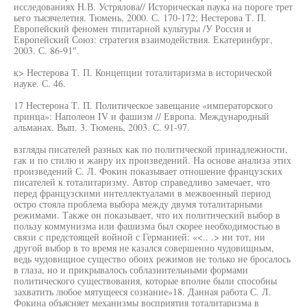
исследованиях Н.В. Устрялова// Историческая паука на пороге трет
ьего тысячелетия. Тюмень, 2000. С. 170-172; Нестерова Т. П.
Европейский феномен тппитарной культуры /У Россия и
Европейский Союз: стратегия взаимодействия. Екатеринбург,
2003. С. 86-91".
к> Нестерова Т. П. Концепции тоталитаризма в исторической
науке. С. 46.
17 Нестерона Т. П. Политическое завещание «императорского
принца»: Наполеон IV и фашизм // Европа. Международный
альманах. Вып. 3. Тюмень, 2003. С. 91-97.
взгляды писателей разных как по политической принадлежности,
гак и по стилю и жанру их произведений. На основе анализа этих
произведений С. Л. Фокин показывает отношение французских
писателей к тоталитаризму. Автор справедливо замечает, что
перед французскими интеллектуалами в межвоенный период
остро стояла проблема выбора между двумя тоталитарными
режимами. Также он показывает, что их политический выбор в
пользу коммунизма или фашизма был скорее необходимостью в
связи с предстоящей войной с Германией: «<.. .> ни тот, ни
другой выбор в то время не казался совершенно чудовищным,
ведь чудовищное существо обоих режимов не только не бросалось
в глаза, но и прикрывалось соблазнительными формами
политического существования, которые вполне были способны
захватить любое мятущееся сознание»18. Данная работа С. Л.
Фокина объясняет механизмы восприятия тоталитаризма в