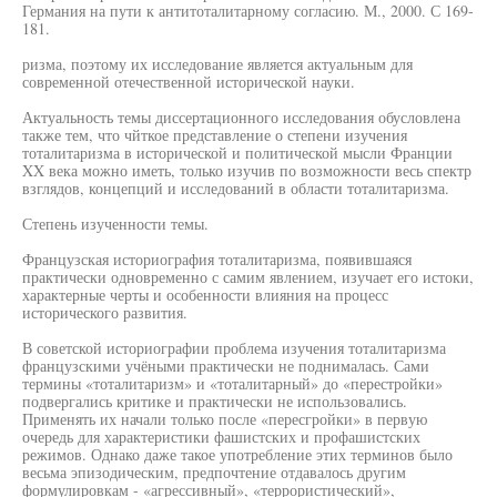
Германия на пути к антитоталитарному согласию. М., 2000. С 169-
181.
ризма, поэтому их исследование является актуальным для
современной отечественной исторической науки.
Актуальность темы диссертационного исследования обусловлена
также тем, что чйткое представление о степени изучения
тоталитаризма в исторической и политической мысли Франции
XX века можно иметь, только изучив по возможности весь спектр
взглядов, концепций и исследований в области тоталитаризма.
Степень изученности темы.
Французская историография тоталитаризма, появившаяся
практически одновременно с самим явлением, изучает его истоки,
характерные черты и особенности влияния на процесс
исторического развития.
В советской историографии проблема изучения тоталитаризма
французскими учёными практически не поднималась. Сами
термины «тоталитаризм» и «тоталитарный» до «перестройки»
подвергались критике и практически не использовались.
Применять их начали только после «пересгройки» в первую
очередь для характеристики фашистских и профашистских
режимов. Однако даже такое употребление этих терминов было
весьма эпизодическим, предпочтение отдавалось другим
формулировкам - «агрессивный», «террористический»,