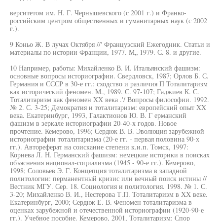
верситетом им. Н. Г. Чернышевского (с 2001 г.) и Франко-
российским центром общественных и гуманитарных наук (с 2002
г.).
9 Коньо Ж. В лучах Октября //' Французский Ежегодник. Статьи и
материалы по истории Франции, 1977. М„ 1979. С. 8. и другие.
10 Например, работы: Михайленко В. И. Итальянский фашизм:
основные вопросы историографии. Свердловск, 1987; Орлов Б. С.
Германия и СССР в 30-е гг.: сходство и различия П Тоталитаризм
как исторический феномен. М., 1989. С. 97-107; Гаджиев К. С.
Тоталитаризм как феномен XX века .'/ Вопросы философии. 1992.
№ 2. С. 3-25; Демократия и тоталитаризм: европейский опыт XX
века. Екатеринбург, 1993, Галактионов Ю. В. Г ерманский
фашизм в зеркале историографии 20-40-х годов. Новое
прочтение. Кемерово, 1996; Сердюк В. В. Эволюция зарубежной
историографии тоталитаризма (20-е гг. - первая половина 90-х
гг.). Автореферат на соискание степени к.и.п. Томск, 1997:
Корнева Л. Н. Германский фашизм: немецкие историки в поисках
объяснения национал-социализма (1945 - 90-е гг.). Кемерово,
1998; Соловьев Э. Г. Концепция тоталитаризма в западной
политологии: перманентный кризис или вечный поиск истины //
Вестник МГУ. Сер. 18. Социология и политология. 1998. № 1. С.
3-20; Михайленко В. И., Нестерова Т.П. Тоталитаризм в XX веке.
Екатеринбург, 2000; Сердюк Е. В. Феномен тоталитаризма в
оценках зарубежной и отечественной историографии (1920-90-е
гг.). Учебное пособие. Кемерово, 2001, Тоталитаризм: Спор