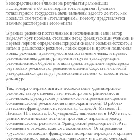
непосредственное влияние на результаты дальнейших
исследований в области теории тоталитаризма Признаки
тоталитарного государства были выделены задолго до того, как
появился сам термин «тоталитаризм», поэтому представляется
важным рассмотрение этого опыта
В рамках решения поставленных в исследовании задач автор
выделяет круг проблем, стоявших перед французскими учёными в
первый период: определение природы сначала большевистского, а
затем и фашистских режимов, поиск корней и причин появления
новых режимов, правомерность сопоставления левых и правых
революционных диктатур, причин и путей трансформации
революционной борьбы в тоталитаризм, выделение характерных
черт новых режимов, определение степени сходства и отличий
утвердившихся диктатур, установление степени опасности этих
диктатур.
Так, говоря о первых шагах в исследовании «диктаторских»
режимов, автор отмечает, что, несмотря на ограниченность
источников, французские учёные смогли справедливо оценить
большевистский режим как антидемократический. В работах
известных французских историков Л. Олара, А. Матьеза, П.
Паскаля, П. Гаксотта, Б. Су-варина25, написанных в 1920-е гг., с
разных политических позиций проводятся параллели между
большевистским режимом и Французской революцией 1789 г.,
большевизм отождествляется с якобинизмом. От оправдания
«русской» революции французские историки переходят к критике
революционного насилия, лжи, «анархии» и в целом советской