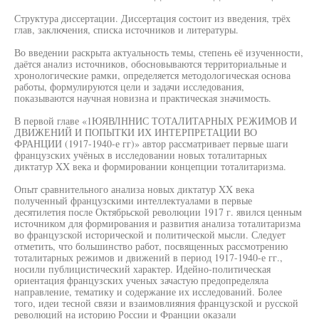
Структура диссертации. Диссертация состоит из введения, трёх
глав, заключения, списка источников и литературы.
Во введении раскрыта актуальность темы, степень её изученности,
даётся анализ источников, обосновываются территориальные и
хронологические рамки, определяется методологическая основа
работы, формулируются цели и задачи исследования,
показываются научная новизна и практическая значимость.
В первой главе «1ЮЯВЛННИС ТОТАЛИТАРНЫХ РЕЖИМОВ И
ДВИЖЕНИЙ И ПОПЫТКИ ИХ ИНТЕРПРЕТАЦИИ ВО
ФРАНЦИИ (1917-1940-е гг)» автор рассматривает первые шаги
французских учёных в исследовании новых тоталитарных
диктатур XX века и формировании концепции тоталитаризма.
Опыт сравнительного анализа новых диктатур XX века
полученный французскими интеллектуалами в первые
десятилетия после Октябрьской революции 1917 г. явился ценным
источником для формирования и развития анализа тоталитаризма
во французской исторической и политической мысли. Следует
отметить, что большинство работ, посвященных рассмотрению
тоталитарных режимов и движений в период 1917-1940-е гг.,
носили публицистический характер. Идейно-политическая
ориентация французских ученых зачастую предопределяла
направление, тематику и содержание их исследований. Более
того, идеи тесной связи и взаимовлияния французской и русской
революций на историю России и Франции оказали