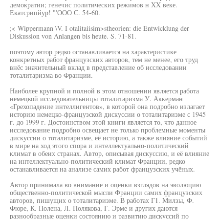
демократии; генечис политических режимов н XX веке.
Екатсрипйур! "'ООО С. 54-60.
;< Wippermann \V. I otalitaiisim>stheorien: die Entwicklung der
Diskussion von Anlangen bis heute. S. 71-81.
поэтому автор редко останавливается на характеристике
конкретных работ французских авторов, тем не менее, его труд
внёс значительный вклад в представление об исследовании
тоталитаризма во Франции.
Наиболее крупной и полной в этом отношении является работа
немецкой исследовательницы тоталитаризма У. Аккерман
«Грехопадение интеллигентов», в которой она подробно излагает
историю немецко-французской дискуссии о тоталитаризме с 1945
г. до 1999 г. Достоинством этой книги является то, что данное
исследование подробно освещает не только проблемные моменты
дискуссии о тоталитаризме, её историю, а также влияние событий
в мире на ход этого спора и интеллектуально-политический
климат в обеих странах. Автор, описывая дискуссию, и её влияние
на интеллектуально-политический климат Франции, редко
останавливается на анализе самих работ французских учёных.
Автор принимала во внимание и оценки взглядов на эволюцию
общественно-политической мысли Франции самих французских
авторов, пишущих о тоталитаризме. В работах Г1. Милзы, Ф.
Фюре, К. Полена, Л. Полякова, Г. Эрме и других даются
разнообразные оценки состоянию и развитию дискуссий по