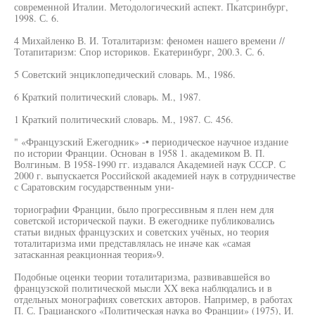
современной Италии. Методологический аспект. Пкатсринбург,
1998. С. 6.
4 Михайленко В. И. Тоталитаризм: феномен нашего времени //
Тотапитаризм: Спор историков. Екатеринбург, 200.3. С. 6.
5 Советский энциклопедический словарь. М., 1986.
6 Краткий политический словарь. М., 1987.
1 Краткий политический словарь. М., 1987. С. 456.
" «Французский Ежегодник» -• периодическое научное издание
по истории Франции. Основан в 1958 1. академиком В. П.
Волгиным. В 1958-1990 гг. издавался Академией наук СССР. С
2000 г. выпускается Российской академией наук в сотрудничестве
с Саратовским государственным уни-
ториографии Франции, было прогрессивным я плен нем для
советской исторической пауки. В ежегоднике публиковались
статьи видных французских и советских учёных, но теория
тоталитаризма ими представлялась не иначе как «самая
затасканная реакционная теория»9.
Подобные оценки теории тоталитаризма, развивавшейся во
французской политической мысли XX века наблюдались и в
отдельных монографиях советских авторов. Например, в работах
П. С. Грацианского «Политическая наука во Франции» (1975), И.