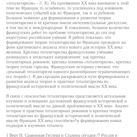
«тоталитаризм» - //. К). На протяжении XX века внимание к этой
теме во Франции то ослабевало, то усиливалось под влиянием
политических событий как во Франции, так и за рубежом.
Большое значение для формирования и развития теории
тоталитаризма и её критики имели интеллектуальные дискуссии,
в том числе и международные. К сожалению, большое количество
французских работ по проблеме тоталитаризма до сих пор
недоступно российским учёным. В работе показано, что
формирование теории тоталитаризма во Франции проходило на
фоне критического анализа этого нового для истории XX века
явления. Критика тоталитаризма французскими учёными
развивалась в нескольких направлениях: как критика
тоталитарных режимов, критика понятия «тоталитаризм», критика
теории тотали гаризма. Французские историки считают, что
«реальный тоталитаризм намного разнообразнее ограничивающих
его теорий»1. В диссертации раскрываются пути формирования и
развития анализа теории и практики тоталитаризма во
французской исторической и политической мысли XX века.
В связи с опасностью тоталитаризма представляется актуальным
изучение и освещение достижений французской исторической и
политической мысли по данной проблематике в XX веке. Анализ
истории и практики тоталитарных режимов и критика теории
тоталитаризма во французской исторической и политической
мысли Франции XX века способегво^и формированию новых
подходов в изучении тоталита-
1 Верт Н. Сравнивая Гитлера и Сталина сегодня /7 Россия и