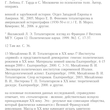
Г. Лебона, Г. Тарда и С. Московичи по психологии толп. Автор,
опираясь
венной и зарубежной истории. Отдел Западной Европы и
Америки. М., 2005; Мороз Е. В. Феномен тоталитаризма в
американской историотрафии (1930-50-е гг.) / Е. В. Мороз.
Кемерово; М., 2006. и другие.
" Яшлавский Л. Э. Тоталитаризм: взгляд из Франции // Весгник
МГУ. Серия 12. Политические науки. 1999. №2. С. 17-37.
12 Там же. С. 36.
13 Михайленко В. И. Тоталитаризм в XX веке /7 Институты
«прямой» и представительной демократии: генезис политических
режимов в XX веке. Материалы зимней школы Екатеринбург, 4-15
января 2000 г. Екатеринбург, 2000. С. 3-31; Михайленко В. И.
Эволюция политических институтов современной Италии.
Методологический аспект. Екатеринбург, 1998; Михайленко В. И.
Тоталитаризм. Спор историков. Екатеринбург, 2003; Михайленко
В. И., Нестерова Т. П. Тоталитаризм в XX веке: теоретический
дискурс. Екатеринбург, 2000. и другие.
на основные положения данных исследований, справедливо
отмечает, что «тоталитаризм - явление, действительно всецело
принадлежащее XX веку. Это - результат мас-совизации общества,
который фактически начинается с Великой Французской
революции. Массы в XX веке начинают играть заметную