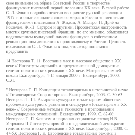
свое внимание на образе Советской России в творчестве
французских писателей первой половины XX века. В своей работе
С. Л. Фокин подробно осветил восприятие русской революции
1917 г. и опыт созидания «нового мира» в России знаменитыми
французскими писателями А. Жидом, А. Мальро, П. Дриё ла
Рошелем, Ж.-П. Сартром и другими. Просоветская настроенность
многих крупных писателей Франции, по его мнению, объясняется
подключением культурной памяти французов о собственном
революционном движении к происходящему в России. Ценность
исследования С. Л. Фокина в том, что автор попытался
представить
14 Нестерова Т. 11. Восстание масс и массовое общество в XX
веке // Институты «прямой» и представительной демократии:
генезис политических режимов в XX веке. Материалы зимней
школы Екатеринбург, 4-15 января 2000 г. Екатеринбург, 2000.
С.31.
'' Нестерова Т. П. Концепции тоталитаризма в исторической науке
// Тоталитаризм: Спор историков. Екатеринбург, 2003. С. 30-63;
Нестерова Т. Г1. Аьгаркия культуры в тоталитарном обществе:
проблемы культурного развития в спецкурсе «Тоталитаризм в XX
веке» // Современные методы и технологи в преподавании
международных отношений. Екатеринбург, 1999. С. 62-66;
Нестерова Т. П. Фашизм и национал-социализм: взгляд Н.В.
Устрялова II Институты прямой и представительной демократии:
генезис политических режимов в XX веке. Екатеринбург, 2000. С.
47-53; Нестерова'Г. К. Европейские тоталитарные режимы в