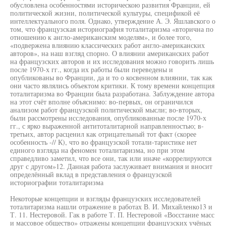
обусловлена особенностями историческою развития Франции, ей
политической жизни, политической культуры, спецификой её
интеллектуального поля. Однако, утверждение А. Э. Яшлавского о
том, что французская историография тоталитаризма «вторична по
отношению к англо-американским моделям», и более того,
«подвержена влиянию классических работ англо-американских
авторов», на наш взгляд спорно. О влиянии американских работ
на французских авторов и их исследования можно говорить лишь
после 1970-х гг., когда их работы были переведены и
опубликованы во Франции, да и то о косвенном влиянии, так как
они часто являлись объектом критики. К тому времени концепция
тоталитаризма во Франции была разработана. Заблуждение автора
на этот счёт вполне объяснимо: во-первых, он ограничился
анализом работ французской политической мысли; во-вторых,
были рассмотрены исследования, опубликованные после 1970-х
гг., с ярко выраженной антитоталитарной направленностью; в-
третьих, автор расценил как отрицательный тот факт (скорее
особенность -// К), что во французской тотали-таристике нет
единого взгляда на феномен тоталитаризма, но при этом
справедливо заметил, что все они, так или иначе «коррелируются
друг с другом»12. Данная работа заслуживает внимания и вносит
определённый вклад в представления о французской
историографии тоталитаризма
Некоторые концепции и взгляды французских исследователей
тоталитаризма нашли отражение в работах В. И. Михайленко13 и
Т. 11. Нестеровой. Гак в работе Т. П. Нестеровой «Восстание масс
и массовое общество» отражены концепции французских учёных