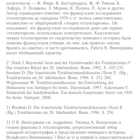
политологов — Ф. Фюре, К. Касгориадиса, Ж.-Ф. Ревеля, К.
Лефора, Л. Полякова, Э. Морена, К. Полена, П. Асне и других.
Автор справедливо отмечает, что французские исследования
тоталитаризма до середины 1970-х гг. велись самостоятельно,
независимо ог общепринятой «теории тоталитаризма». Он
показывает, что французские исследователи даже сам термин
«тотачитаризм» использовали осмотрительно. Классические
теории тоталитаризма по свидетельству немецкого историка были
знакомы французским учёным, но они, как правило «молча
брались на заметку» и часто критиковались. Работа В. Винпермана
носит обобщающий характер,
2" Slark J. Raymond Aron und der Gestaltwandel des Totalitarismus //'
Das totalitäre Rätsel des 20. Jahrhunderts. Bonn, 1992. S. 195-235,
ßosshart D. Die französische Totalitarismusdiskussion //Jesse E. (Hg.;
Totalitarismus im 20. Jahrhundert. Bonn, 1996. S. 252-260;
Wippermann W. Totalitarismustheorien: die Entwicklung der
Diskussion von Anfangen bis heute. Darrmstadt, 1997; Ackermann U
Sündenfall der Intellektuellen. Ein deutsch-französisher Streit von 1945
bis heute. Stuttgart, 2000.
21 Bosshart D. Die französische Totalitarismusdiskussion //Jesse E.
(Hg.) Totalitarismus im 20. Jahrhundert. Bonn, 1996. S. 256.
2} О В. Виппсрмане см. подробнее: Умланд А. Концепции и
геории фашизма и тоталитаричма: ретроспективный обчор
западной историографии в представлении немецкого историка
Вольфганга Винпермана '/ Иnci ш vi ы прямой и представительной