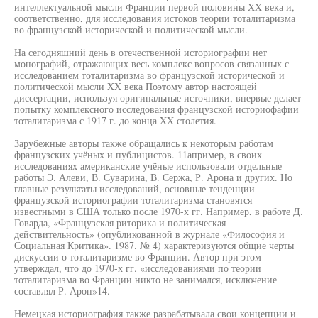
интеллектуальной мысли Франции первой половины XX века и,
соответственно, для исследования истоков теории тоталитаризма
во французской исторической и политической мысли.
На сегодняшний день в отечественной историографии нет
монографий, отражающих весь комплекс вопросов связанных с
исследованием тоталитаризма во французской исторической и
политической мысли XX века Поэтому автор настоящей
диссертации, используя оригинальные источники, впервые делает
попытку комплексного исследования французской историофафии
тоталитаризма с 1917 г. до конца XX столетия.
Зарубежные авторы также обращались к некоторым работам
французских учёных и публицистов. 11апример, в своих
исследованиях американские учёные использовали отдельные
работы Э. Алеви, В. Суварина, В. Сержа, Р. Арона и других. Но
главные результаты исследований, основные тенденции
французской историографии тоталитаризма становятся
известными в США только после 1970-х гг. Например, в работе Д.
Говарда, «Французская риторика и политическая
действительность» (опубликованной в журнале «Философия и
Социальная Критика». 1987. № 4) характеризуются общие черты
дискуссии о тоталитаризме во Франции. Автор при этом
утверждал, что до 1970-х гг. «исследованиями по теории
тоталитаризма во Франции никто не занимался, исключение
составлял Р. Арон»14.
Немецкая историография также разрабатывала свои концепции и