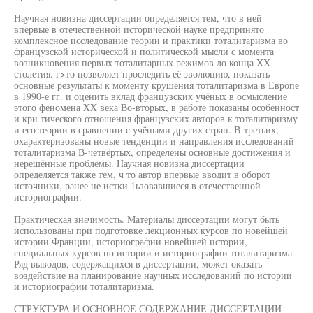
Научная новизна диссертации определяется тем, что в ней
впервые в отечественной исторической науке предпринято
комплексное исследование теории и практики тоталитаризма во
французской исторической и политической мысли с момента
возникновения первых тоталитарных режимов до конца XX
столетия. г>то позволяет проследить её эволюцию, показать
основные результаты к моменту крушения тоталитаризма в Европе
в 1990-е гг. и оценить вклад французских учёных в осмысление
этого феномена XX века Во-вторых, в работе показаны особенност
и кри тического отношения французских авторов к тоталитаризму
и его теории в сравнении с учёными других стран. В-третьих,
охарактеризованы новые тенденции и направления исследований
тоталитаризма В-четвёртых, определены основные достижения и
нерешённые проблемы. Научная новизна диссертации
определяется также тем, ч то автор впервые вводит в оборот
источники, ранее не истки 1ьзовавшиеся в отечественной
историографии.
Практическая значимость. Материалы диссертации могут быть
использованы при подготовке лекционных курсов по новейшей
истории Франции, историографии новейшей истории,
специальных курсов по истории и историографии тоталитаризма.
Ряд выводов, содержащихся в диссертации, может оказать
воздействие на планирование научных исследований по истории
и историографии тоталитаризма.
СТРУКТУРА И ОСНОВНОЕ СОДЕРЖАНИЕ ДИССЕРТАЦИИ