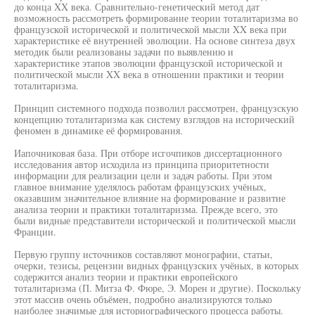
до конца XX века. Сравнительно-генетический метод дат
возможность рассмотреть формирование теории тоталитаризма во
французской исторической и политической мысли XX века при
характеристике её внутренней эволюции. На основе синтеза двух
методик были реализованы задачи по выявлению и
характеристике этапов эволюции французской исторической и
политической мысли XX века в отношении практики и теории
тоталитаризма.
Принцип системного подхода позволил рассмотрен, французскую
концепцию тоталитаризма как систему взглядов на исторический
феномен в динамике её формирования.
Иапочниковая база. При отборе исгочпиков диссертационного
исследования автор исходила из принципа приоритетности
информации для реализации цели и задач работы. При этом
главное внимание уделялось работам французских учёных,
оказавшим значительное влияние на формирование и развитие
анализа теории и практики тоталитаризма. Прежде всего, это
были видные представители исторической и политической мысли
Франции.
Первую группу источников составляют монографии, статьи,
очерки, тезисы, рецензии видных французских учёных, в которых
содержится анализ теории и практики европейского
тоталитаризма (П. Митза Ф. Фюре, Э. Морен и другие). Поскольку
этот массив очень объёмен, подробно анализируются только
наиболее значимые для историографического процесса работы.