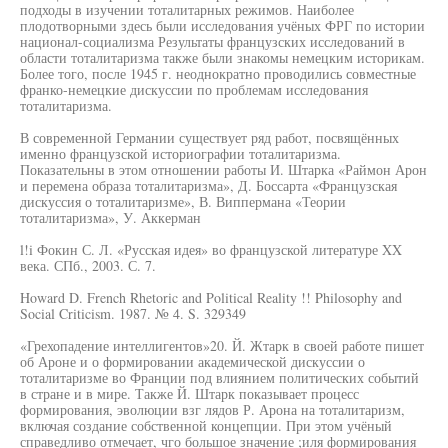
подходы в изучении тоталитарных режимов. Наиболее
плодотворными здесь были исследования учёных ФРГ по истории
национал-социализма Результаты французских исследований в
области тоталитаризма также были знакомы немецким историкам.
Более того, после 1945 г. неоднократно проводились совместные
франко-немецкие дискуссии по проблемам исследования
тоталитаризма.
В современной Германии существует ряд работ, посвящённых
именно французской историографии тоталитаризма.
Показательны в этом отношении работы И. Штарка «Раймон Арон
и перемена образа тоталитаризма», Д. Боссарта «Французская
дискуссия о тоталитаризме», В. Виппермана «Теории
тоталитаризма», У. Аккерман
l!i Фокин С. Л. «Русская идея» во французской литературе XX
века. СПб., 2003. С. 7.
Howard D. French Rhetoric and Political Reality !! Philosophy and
Social Criticism. 1987. № 4. S. 329349
«Грехопадение интеллигентов»20. Й. Жтарк в своей работе пишет
об Ароне и о формировании академической дискуссии о
тоталитаризме во Франции под влиянием политических событий
в стране и в мире. Также Й. Штарк показывает процесс
формирования, эволюции взг лядов Р. Арона на тоталитаризм,
включая создание собственной концепции. При этом учёный
справедливо отмечает, чго большое значение ;иля формирования