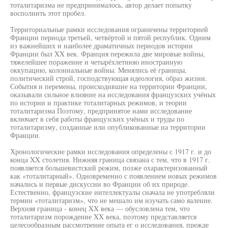
тоталитаризма не предпринималось, автор делает попытку
восполнить этот пробел.
Территориальные рамки исследования ограничены территорией
Франции периода третьей, четвёртой и пятой республик. Одним
из важнейших и наиболее драматичных периодов истории
Франции был XX век. Франция пережила две мировые войны,
тяжелейшее поражение и четырёхлетнюю иностранную
оккупацию, колониальные войны. Менялись её границы,
политический строй, господствующая идеология, образ жизни.
События и перемены, происходившие на территории Франции,
оказывали сильное влияние на исследования французских учёных
по истории и практике тоталитарных режимов, и теории
тоталитаризма Поэтому, предпринятое нами исследование
включает в себя работы французских учёных и труды по
тоталитаризму, созданные или опубликованные на территории
Франции.
Хронологические рамки исследования определены с 1917 г. и до
конца XX столетия. Нижняя граница связана с тем, что в 1917 г.
появляется большевистский режим, позже охарактеризованный
как «тоталитарный». Одновременно с появлением новых режимов
начались и первые дискуссии во Франции об их природе.
Естественно, французские интеллектуалы сначала не употребляли
термин «тоталитаризм», что не мешало им изучать само яаление.
Верхняя граница - конец XX века — обусловлена тем, что
тоталитаризм порождение XX века, поэтому представляется
целесообразным рассмотрение опыта ег о исследования, прежде