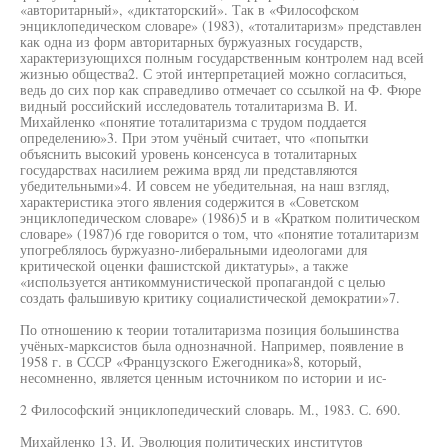
«авторитарный», «диктаторский». Так в «Философском
энциклопедическом словаре» (1983), «тоталитаризм» представлен
как одна из форм авторитарных буржуазных государств,
характеризующихся полным государственным контролем над всей
жизнью общества2. С этой интерпретацией можно согласиться,
ведь до сих пор как справедливо отмечает со ссылкой на Ф. Фюре
видный российский исследователь тоталитаризма В. И.
Михайленко «понятие тоталитаризма с трудом поддается
определению»3. При этом учёный считает, что «попытки
объяснить высокий уровень консенсуса в тоталитарных
государствах насилием режима вряд ли представляются
убедительными»4. И совсем не убедительная, на наш взгляд,
характеристика этого явления содержится в «Советском
энциклопедическом словаре» (1986)5 и в «Кратком политическом
словаре» (1987)6 где говорится о том, что «понятие тоталитаризм
упогреблялось буржуазно-либеральными идеологами для
критической оценки фашистской диктатуры», а также
«используется антикоммунистической пропагандой с целью
создать фальшивую критику социалистической демократии»7.
По отношению к теории тоталитаризма позиция большинства
учёных-марксистов была однозначной. Например, появление в
1958 г. в СССР «Французского Ежегодника»8, который,
несомненно, является ценным источником по истории и ис-
2 Философский энциклопедический словарь. М., 1983. С. 690.
Михайленко 13. И. Эволюция политических институтов