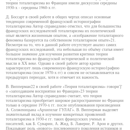
теории тоталитаризма во Франции имели дискуссии середины
1930-х - середины 1960-х гг.
Д. Боссарт в своей работе в общих чертах описал основные
тенденции современной французской историографии
тоталитаризма Автор справедливо отмстил, что для большинства
французских исследователей тоталитаризма их политический
опыт является жизненным опытом, а «изображение тоталитарного
феномена базируется па собственном тоталитарном опыте»21.
Несмотря на то, что в данной работе отсутствует анализ самих
французских исследований, эта небольшая по объёму статья имеет
большое значение для изучения развития критики теории
тоталитаризма во французской исторической и политической
мысли в XX веке. Однако в своей работе автор кратко
характеризует лишь современную французскую историо1рафию
тоталитаризма (после 1970-х гг) и совсем не останавливается на
предыдущих периодах, хотя и отмечает их важность.
В. Випперман22 в своей работе «Теория тоталитаризма» говори']'
о «запоздавшем восприятии во Франции»23 теории
тоталитаризма Автор справедливо считает, что теория
тоталитаризма приобретает широкое распространение во Франции
только в середине 1970-х гг. после опубликования произведения
А. Солженицына «Архипелаг ГУЛАГ». В. Випперман выделяет
значительный вклад в изучение конкретных проявлений
тоталитаризма в 1930-е гг. таких французских ученых и
писателей, как Б. Суварин, А. Жид, Б. Лаверне, Р. Арон и других.
Показываег роль «нового» послевоенного поколения историков и