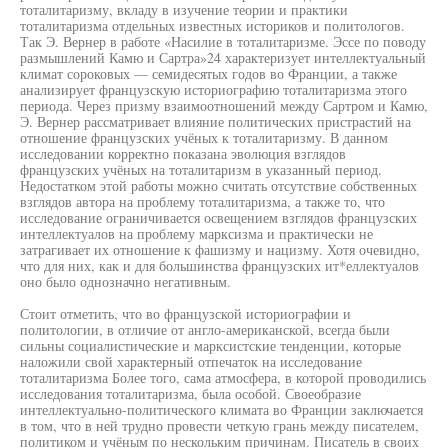
тоталитаризму, вкладу в изучение теории и практики
тоталитаризма отдельных известных историков и политологов.
Так Э. Вернер в работе «Насилие в тоталитаризме. Эссе по поводу
размышлений Камю и Сартра»24 характеризует интеллектуальный
климат сороковых — семидесятых годов во Франции, а также
анализирует французскую историографию тоталитаризма этого
периода. Через призму взаимоотношений между Сартром и Камю,
Э. Вернер рассматривает влияние политических пристрастий на
отношение французских учёных к тоталитаризму. В данном
исследовании корректно показана эволюция взглядов
французских учёных на тоталитаризм в указанный период.
Недостатком этой работы можно считать отсутствие собственных
взглядов автора на проблему тоталитаризма, а также то, что
исследование ограничивается освещением взглядов французских
интеллектуалов на проблему марксизма и практически не
затрагивает их отношение к фашизму и нацизму. Хотя очевидно,
что для них, как и для большинства французских ит*еллектуалов
оно было однозначно негативным.
Стоит отметить, что во французской историографии и
политологии, в отличие от англо-американской, всегда были
сильны социалистические и марксистские тенденции, которые
наложили свой характерный отпечаток на исследование
тоталитаризма Более того, сама атмосфера, в которой проводились
исследования тоталитаризма, была особой. Своеобразие
интеллектуально-политического климата во Франции заключается
в том, что в ней трудно провести четкую грань между писателем,
политиком и учёным по нескольким причинам. Писатель в своих