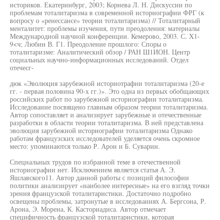
историков. Екатеринбург, 2003; Корнева Л. Н. Дискуссии по
проблемам тоталитаризма в современной историографии ФРГ (к
вопросу о «ренессансе» теории тоталитаризма) // Тоталитарный
менталитет: проблемы изучения, пути преодоления: материалы
Международной научной конференции. Кемерово, 2003. С. X1-
9<ч; Любин В. Г1. Преодоление прошлого: Споры о
тоталитаризме: Аналитический обзор / РАН Ш1ИОН. Центр
социальных научно-информационных исследований. Отдел
отечесг-
дюк «Эволюция зарубежной историотрафии тоталитаризма (20-е
гг. - первая половина 90-х гг.)». Это одна из первых обобщающих
российских работ по зарубежной историографии тоталитаризма.
Исследование посвящено главным образом теории тоталитаризма.
Автор сопоставляет и анализирует зарубежные и отечественные
разработки в области теории тоталитаризма. В ней представлена
эволюция зарубежной историографии тоталитаризма Однако
работам французских исследователей уделяется очень скромное
место: упоминаются только Р. Арон и Б. Суварин.
Специальных трудов по избранной теме в отечественной
историографии нет. Исключением является статья А. Э.
Яшлавского11. Автор данной работы с позиций философии
политики анализирует «наиболее интересные» на его взгляд точки
зрения французской тоталитаристики. Достаточно подробно
освещены проблемы, затронутые в исследованиях А. Бергсона, Р.
Арона, Э. Морена, К. Касториадиса. Автор отмечает
специфичность французской тоталитаристики, которая