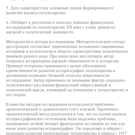
5. Дать характерисгику основным этапам формирования и
развития анализа тоталитаризма
6. Обобщит ь результаты и показать значение французских
исследований по тоталитаризму XX века с точки зрения их
научной и политической значимости.
Методология и методы исследования. Методологическую основу
диссертации составляют теоретические положения современных
историков и политологов в области характеристики политических
режимов разного вида. При написании диссертации автор
опиралась на принципы научной объективности и историзма
Принцип историзма применялся с целью обоснования
преемственности развития историографии тоталитаризма и
достижения возможно большей полноты объективности
исследования. Автор принимала во внимание фактор социально-
политического расслоения французской общест венной и
политической мысли, влияющий на отношение к тоталитаризму и
его теории.
В качестве методов исследования используются проблемно-
хронологический и сравнительно-гспст ический. Проблемно-
хронологический метод реализуется в том, что на основе анализа
историографических источников были выделены проблемы,
вызывавшие особый интерес французских исгориков на том или
ином этапе развития историографии. Он определяет и общую т
енденцию развития проблематики тоталитаризма в период с 1917