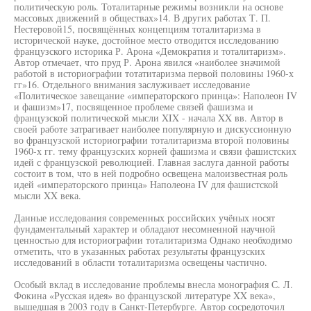
политическую роль. Тоталитарные режимы возникли на основе
массовых движений в обществах»14. В других работах Т. П.
Нестеровой15, посвящённых концепциям тоталитаризма в
исторической науке, достойное место отводится исследованию
французского историка Р. Арона «Демократия и тоталитаризм».
Автор отмечает, что пруд Р. Арона явился «наиболее значимой
работой в историографии тотатитаризма первой половины 1960-х
гг»16. Отдельного внимания заслуживает исследование
«Политическое завещание «императорского принца»: Наполеон IV
и фашизм»17, посвященное проблеме связей фашизма и
французской политической мысли XIX - начала XX вв. Автор в
своей работе затрагивает наиболее популярную и дискуссионную
во французской историографии тоталитаризма второй половины
1960-х гг. тему французских корней фашизма и связи фашистских
идей с французской революцией. Главная заслуга данной работы
состоит в том, что в ней подробно освещена малоизвестная роль
идей «императорского принца» Наполеона IV для фашистской
мысли XX века.
Данные исследования современных российских учёных носят
фундаментальный характер и обладают несомненной научной
ценностью для историографии тоталитаризма Однако необходимо
отметить, что в указанных работах результаты французских
исследований в области тоталитаризма освещены частично.
Особый вклад в исследование проблемы внесла монография С. Л.
Фокина «Русская идея» во французской литературе XX века»,
вышедшая в 2003 году в Санкт-Петербурге. Автор сосредоточил