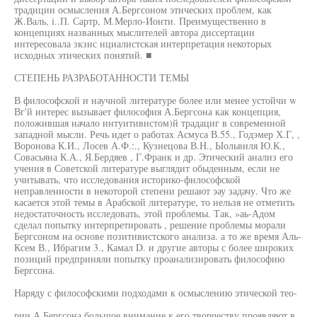
традиции осмысления А.Бергсоном этических проблем, как
Ж.Валь, i..П. Сартр, М.Мерло-Ионти. Преимущественно в
концепциях названных мыслителей автора диссертации
интересовала зкзис нциалистская интерпретация некоторых
исходных этических понятий. ■
СТЕПЕНЬ РАЗРАБОТАННОСТИ ТЕМЫ
В философской и научной литературе более или менее устойчи w
Вг'й интерес вызывает философия А.Бергсона как концепция,
положившая начало интуитивистом)й традациг в современной
западной мысли. Речь идет о работах Асмуса В.55., Годэмер Х.Г, ,
Воронова К.И., Лосев А.Ф.:., Кузнецова В.Н., Ыольвиля Ю.К.,
Совасьяна К.А., Я.Бердяев , Г.Франк и др. Этический анализ его
учения в Советской литературе выглядит обыденным, если не
учитывать, что исследования историко-философской
неправленности в некоторой степени решают эау задачу. Что же
касается этой темы в Арабской литературе, то нельзя не отметить
недостаточность исследовать, этой проблемы. Так, »аь-Адом
сделал попытку интерпретировать , решение проблемы морали
Бергсоном на основе позитивистского анализа. а то же время Аль-
Ксем В., Ибрагим 3., Камал D. и другие авторы с более широких
позиций предприняли попытку проанализировать философию
Бергсона.
Наряду с философскими подходами к осмыслению этической тео-
рии А.Бергсона большое внимание к его творчеству проявляют в