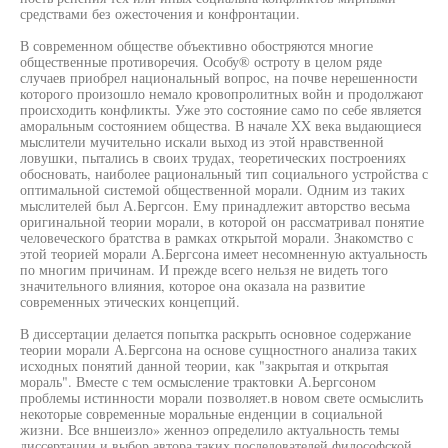
средствами без ожесточения и конфронтации.
В современном обществе объективно обостряются многие
общественные противоречия. Особу® остроту в целом ряде
случаев приобрел национальный вопрос, на почве нерешенности
которого произошло немало кровопролитных войн и продолжают
происходить конфликты. Уже это состояние само по себе является
аморальным состоянием общества. В начале XX века выдающиеся
мыслители мучительно искали выход из этой нравственной
ловушки, пытались в своих трудах, теоретических построениях
обосновать, наиболее рациональный тип социального устройства с
оптимальной системой общественной морали. Одним из таких
мыслителей был А.Бергсон. Ему принадлежит авторство весьма
оригинальной теории морали, в которой он рассматривал понятие
человеческого братства в рамках открытой морали. Знакомство с
этой теорией морали А.Бергсона имеет несомненную актуальность
по многим причинам. И прежде всего нельзя не видеть того
значительного влияния, которое она оказала на развитие
современных этических концепций.
В диссертации делается попытка раскрыть основное содержание
теории морали А.Бергсона на основе сущностного анализа таких
исходных понятий данной теории, как "закрытая и открытая
мораль". Вместе с тем осмысление трактовки А.Ьергсоном
проблемы истинности морали позволяет.в новом свете осмыслить
некоторые современные моральные енденции в социальной
жизни. Все вншеизло» женноэ определило актуальность темы
диссертации и выбор автора таких последователей философской