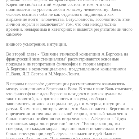
Коренное свойство этой морали состоит в том, что она
поднимается на уровень любви ко всему человечеству. Здесь
человек осознает себя не как отдельного индивида, а как
выражение всего человечества. Безусловность, абсолютность этой
личной морали и заключается^ том, что она неподвластна
времени, невыразима в категориях и является результатом личного
самооче-
видного усмотрения, интуиции.
Во второй главе - "Влияние этической концепции А.Бергсона на
французский экзистенциализм" рассматриваются основные
подходы к интерпретации философии и теории морали
А.Бергсона в экзистенциализме, представленном концепциями
Г..Валя, Я.П.Сартра и М.Мерло-Лонти.
В первом параграфе диссертации рассматривается взаимосвязь
между концепциями Бергсона и Валя. В этом плане Валь отмечает,
что философские идеи Бергсона находятся в рамках дуализма
таких понятий, как длительность и вакуум, свобода и
зависимость, личное и социальное, дух и материя, интуиция и
разум. Кроме того, явтор заметил, что Валь согласен с Бергсоном в
определении источника моральной теории, который заключен в
биологических особенностях вида человека. А.Бергсон в "Двух
источниках мора-ля. и религии" пикет: "Вконце концов, мы
говорим, что каждая мораль подчиненная и независимая, имеет
биологическую природу". Здесь - совпадение идей Валя и
Бергсона. Валь пишет: "Человеческий разум, когда.исследует