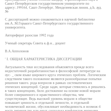
Санкт-Петербургском государственном университете по
адресу:.199164, Сашт-Летербург, Менделеевская линия, д.Ь, ауд.
№
С диссертацией можно ознакомиться в научной библиотеке
им.А..М.Горького Санкт-Петербургского государственного
университета.
Автореферат разослан 1992 года
Ученый секретарь Совета к.ф.н., доцент
В.А.Апполонов
' I. ОБЩАЯ ХАРАКТЕРИСТИКА ДИССЕРТАЦИИ
Актуальность теки исследования объясняется прежде всего
недостаточней разработанностью в философской литературе на
оус- _ ском языке широкого круга этических проблем. Логическим
следствием такого положение являются разнообразные попытки
решения такого. рода вопросов в рамках систематических
этических концепций. Среди задач, которые стевились и решались
в таких концепциях, било достижение на основе новой морали
более совершенного и нравственного общества, чем
существующее. Ведь высокий уровень морали в обществе
повышает ценность и отдельной личности, и отдельной
человеческой жизни, обусловливает необходимость и воэмож-4
ность репения тех или иных социальна конфликтов мирными