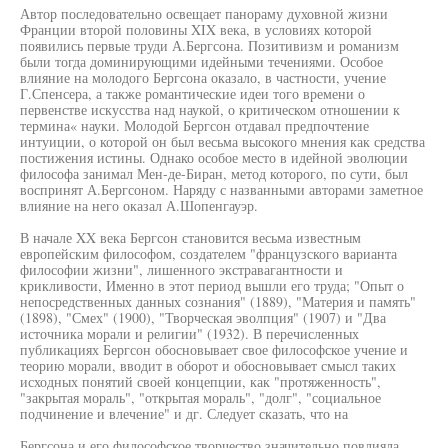
Автор последовательно освещает панораму духовной жизни
Франции второй половины XIX века, в условиях которой
появились первые труди А.Бергсона. Позитивизм и романизм
были тогда доминирующими идейными течениями. Особое
влияние на молодого Бергсона оказало, в частности, учение
Г.Спенсера, а также романтические идеи того времени о
первенстве искусства над наукой, о критическом отношении к
термина« науки. Молодой Бергсон отдавал предпочтение
интуиции, о которой он был весьма высокого мнения как средства
постижения истины. Однако особое место в идейной эволюции
философа занимал Мен-де-Биран, метод которого, по сути, был
воспринят А.Бергсоном. Наряду с названными авторами заметное
влияние на него оказал А.Шопенгауэр.
В начале XX века Бергсон становится весьма известным
европейским философом, создателем "французского варианта
философии жизни", лишенного экстравагантности и
крикливости, Именно в этот период вышли его труда; "Опыт о
непосредственных данных сознания" (1889), "Материя и память"
(1898), "Смех" (1900), "Творческая эволпция" (1907) и "Два
источника морали и религии" (1932). В перечисленных
публикациях Бергсон обосновывает свое философское учение и
теорию морали, вводит в оборот и обосновывает смысл таких
исходных понятий своей концепции, как "протяженность",
"закрытая мораль", "открытая мораль", "долг", "социальное
подчинение и влечение" и дг. Следует сказать, что на
Бергсона и его философское творчество значительно повлияла