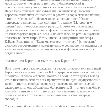
мораль, должен учитывать не просто биологический и
психологический уровни, но тлсжв. и их высшие проявления".
Далее Валь отмечает, что субъективная вначале философия
Бергсона становится социальной в работа "Творческая эволюция",
а понятие "совести", обозначающее жизнь,в книге "Опыт
непосредственных данных сознания", в книге "Материя и ■
память" противопоставляется разуму. В этом же русле ташке
сделан анализ влияния философского учения Бергсона на только
на философские идеи XX века. Сна оказалась на ратных научных
областях во всем мира. В том числе на концепции философа
К.Валя. Валь пишет: "Если мы скажем, что слоео "философия"
означает рассмотрение и размышление о соотношении внешнего и
внутреннего мира, то спрашивается, какая философия смогла
рогдать что-то
большее, чем Бергсон, и мыслить, как Бергсон?"'"
Во втором параграфе исследования рассматривается влияние идей
Бергсона на экзистенциализм К.П.Сартра, особенно на его взгляд
о понятии свобода человека, понятие время. Автор делает вывод,
что в независимости от всех препятствий на пути осуществления
такой попытки, свобода человека унаследована им изначально и,
следовательно, она абсолютна, безгранична. Я - то, что я выбирал
для себя, и никто и ничто не может мне помешать, поэтому я
обязан сделать этот выбор, и мое сознание, в свою очередь,
свободно.
Однако, подобная свобода отнюдь не блага, а несчастье. Вели