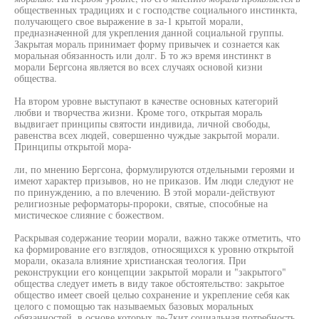
общественных традициях и с господстве социального инстинкта,
получающего свое выражение в за-1 крытой морали,
предназначенной для укрепления данной социальной группы.
Закрытая мораль принимает форму привычек и сознается как
моральная обязанность или долг. Б то жэ время инстинкт в
морали Бергсона является во всех случаях основой кизни
общества.
На втором уровне выступают в качестве основных категорий
любви и творчества жизни. Кроме того, открытая мораль
выдвигает принципы святости индивида, личной свободы,
равенства всех людей, совершенно чуждые закрытой морали.
Принципы открытой мора-
ли, по мнению Бергсона, формулируются отдельными героями и
имеют характер призывов, но не приказов. Им люди следуют не
по принуждению, а по влечению. В этой морали-действуют
религиозные реформаторы-пророки, святые, способные на
мистическое слияние с божеством.
Раскрывая содержание теории морали, важно также отметить, что
ка формирование его взглядов, относящихся к уровню открытой
морали, оказала влияние христианская теология. При
реконструкции его концепции закрытой морали и "закрытого"
общества следует иметь в виду такое обстоятельство: закрытое
общество имеет своей целью сохранение и укрепление себя как
целого с помощью так называемых базовых моральных
обязанностей, в основе которых ле-7кит социальная потребность.