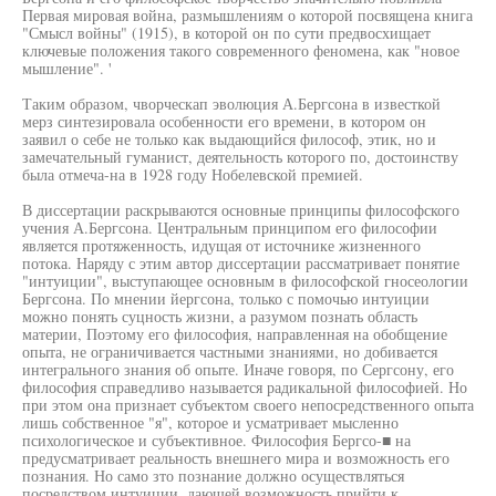
Первая мировая война, размышлениям о которой посвящена книга
"Смысл войны" (1915), в которой он по сути предвосхищает
ключевые положения такого современного феномена, как "новое
мышление". '
Таким образом, чворческап эволюция А.Бергсона в известкой
мерз синтезировала особенности его времени, в котором он
заявил о себе не только как выдающийся философ, этик, но и
замечательный гуманист, деятельность которого по, достоинству
была отмеча-на в 1928 году Нобелевской премией.
В диссертации раскрываются основные принципы философского
учения А.Бергсона. Центральным принципом его философии
является протяженность, идущая от источнике жизненного
потока. Наряду с этим автор диссертации рассматривает понятие
"интуиции", выступающее основным в философской гносеологии
Бергсона. По мнении йергсона, только с помочью интуиции
можно понять суцность жизни, а разумом познать область
материи, Поэтому его философия, направленная на обобщение
опыта, не ограничивается частными знаниями, но добивается
интегрального знания об опыте. Иначе говоря, по Сергсону, его
философия справедливо называется радикальной философией. Но
при этом она признает субъектом своего непосредственного опыта
лишь собственное "я", которое и усматривает мысленно
психологическое и субъективное. Философия Бергсо-■ на
предусматривает реальность внешнего мира и возможность его
познания. Но само зто познание должно осуществляться
посредством интуиции, дающей возможность прийти к