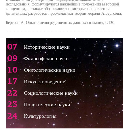
исследования, формулируются важнейшие положения авторской
концепции, . а также обозначаются некоторые направления
дальнейших разработок проблематики теории морали А.Бергсона.
Бергсон А. Опыт о непосредственных данных сознания, с.130.
07
Исторические науки
09
Философские науки
10
Филологические науки
17
Искусствоведение
22
Социологические науки
23
Политические науки
24
Культурология