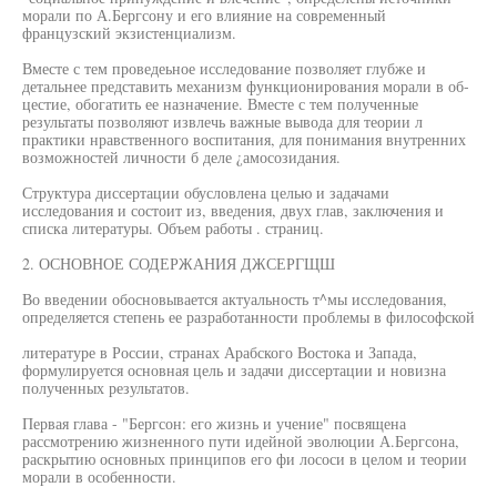
морали по А.Бергсону и его влияние на современный
французский экзистенциализм.
Вместе с тем проведеьное исследование позволяет глубже и
детальнее представить механизм функционирования морали в об-
цестие, обогатить ее назначение. Вместе с тем полученные
результаты позволяют извлечь важные вывода для теории л
практики нравственного воспитания, для понимания внутренних
возможностей личности б деле ¿амосозидания.
Структура диссертации обусловлена целью и задачами
исследования и состоит из, введения, двух глав, заключения и
списка литературы. Объем работы . страниц.
2. ОСНОВНОЕ СОДЕРЖАНИЯ ДЖСЕРГЩШ
Во введении обосновывается актуальность т^мы исследования,
определяется степень ее разработанности проблемы в философской
литературе в России, странах Арабского Востока и Запада,
формулируется основная цель и задачи диссертации и новизна
полученных результатов.
Первая глава - "Бергсон: его жизнь и учение" посвящена
рассмотрению жизненного пути идейной эволюции А.Бергсона,
раскрытию основных принципов его фи лососи в целом и теории
морали в особенности.