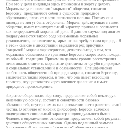
При это у цели индивида здесь принесены в жертву целому.
Моральные установления "закрытого" общества, согласно
Бергсону, представляют собой в сущности природное
образование, плоть от плоти гшэнешого порыва. Потому они
никогда не могут быть отброиены. Мораль, действующая в таком
обществе, имеет принудительный характер приказа и осознается
как непререкаемый моральный долг. В данном случае под долгом
подразумеваются такого рода неизменные моральные
установления, исполнение к, мрых от нас требует сама природа. Я
в это»« смысле в диссертации выделяется ряд присущих
"закрытой" морали характеристик, делается ёыеод о тем, что
моральные обязанности э трактовке Бергсона скорее ьсего походят
нз обычай, традицию. Причем на данном уровни рассмотрения
невозможно отличить моральные феномены от сугубо природных
и социальных установлений и ооязанностей. Специфическая
особенность общественной природы морали, согласно Бергсону,
заключается,таким образом, в том, что она имеет всеобщий
характер, осуществляется через внешнее давление и им«ет
природное происхождение.
Закрытое общество,по Бергсону, представляет собой некоторую
неизменную основу, состоит в совокупности базовых
обязанностей, неустранимых на протяжении всего развития чело1
честна. В отличие от многих философоф, Бергсон всячески
подчеркивает социальный характер индивидуального бытия.
Человек в определенном отношении представляет собой результат
действия общественных законов. Однако подлинный замысел
бергсоновскоД концепции "закрытого" общества состоит в