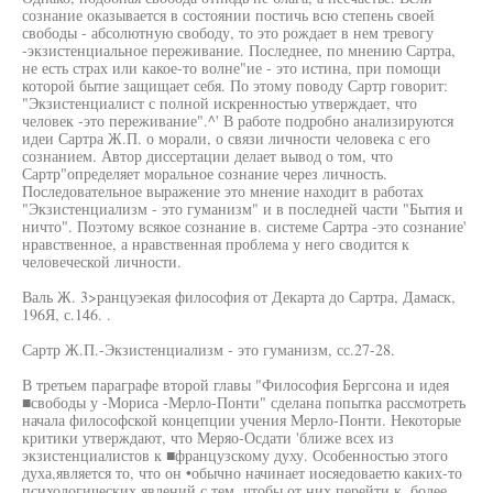
сознание оказывается в состоянии постичь всю степень своей
свободы - абсолютную свободу, то это рождает в нем тревогу
-экзистенциальное переживание. Последнее, по мнению Сартра,
не есть страх или какое-то волне"ие - это истина, при помощи
которой бытие защищает себя. По этому поводу Сартр говорит:
"Экзистенциалист с полной искренностью утверждает, что
человек -это переживание".^' В работе подробно анализируются
идеи Сартра Ж.П. о морали, о связи личности человека с его
сознанием. Автор диссертации делает вывод о том, что
Сартр"определяет моральное сознание через личность.
Последовательное выражение это мнение находит в работах
"Экзистенциализм - это гуманизм" и в последней части "Бытия и
ничто". Поэтому всякое сознание в. системе Сартра -это сознание'
нравственное, а нравственная проблема у него сводится к
человеческой личности.
Валь Ж. 3>ранцуэекая философия от Декарта до Сартра, Дамаск,
196Я, с.146. .
Сартр Ж.П.-Экзистенциализм - это гуманизм, сс.27-28.
В третьем параграфе второй главы "Философия Бергсона и идея
■свободы у -Мориса -Мерло-Понти" сделана попытка рассмотреть
начала философской концепции учения Мерло-Понти. Некоторые
критики утверждают, что Меряо-Осдати 'ближе всех из
экзистенциалистов к ■французскому духу. Особенностью этого
духа,является то, что он •обычно начинает иосяедоваетю каких-то
психологических явлений с тем, чтобы от них перейти к, более