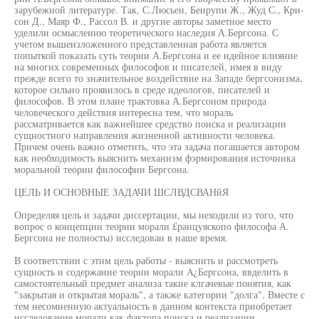
зарубежной литературе. Так, С.Люсьен, Бенрупи Ж., Жуд С., Кри-
сон Д., Маяр Ф., Рассол В. и другие авторы заметное место
уделили осмыслению теоретического наследия А.Бергсона. С
учетом вышеизложенного представленная работа является
попыткой показать суть теории А.Бергсона и ее идейное влияние
на многих современных философов и писателей, имея в виду
прежде всего то значительное воздействие на Западе бергсонизма,
которое сильно проявилось в среде идеологов, писателей и
философов. В этом плане трактовка А.Бергсоном природа
человеческого действия интересна тем, что мораль
рассматривается как важнейшее средство поиска и реализации
сущностного направления жизненной активности человека.
Причем очень важно отметить, что эта задача погашается автором
как необходимость выяснить механизм фэрмирования источника
моральной теории философии Бергсона.
ЦЕЛЬ И ОСНОВНЫЕ ЗАДАЧИ ШСЛВДСВАНйЯ
Определяя цель и задачи диссертации, мы неходили из того, что
вопрос о концепции теории морали £ранцуяскопо философа А.
Бергсона не полносты) исследован в наше время.
В соответствии с этим цель работы - выяснить и рассмотреть
сущность и содержание теории морали A¿Бepгcoнa, ввделить в
самостоятельный предмет анализа такие клгачевые понятия, как
"закрытая и открытая мораль", а также категории "долга". Вместе с
тем несомненную актуальность в данном контекста приобретает
исследование морали как фактора поиска и реализации