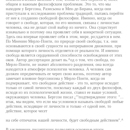
общим и важным философским проблемам. Это то, что мы
находим у Бергсона, Раэисьона и Мен-де-Бирана, когда они
приступали к исследованию проблемы традиций, пытаясь перейти
от нее к созданию свободной философии. Именно, когда он
говорит о свободе, которая, по его мнения, связана с личностью
человека, ока не делаат спой выбор из ничего. Она существует
изначально и поэтому она проявляет себя в конкретной ситуации.
Здесь она впервые проявляет себя в этом, мире, ро;хдается в нем.
По Мнению Мерло-Понти, по природе своей свободы, т.к. они
основываются в своей сущности на непрерывном движении, при
помощи которого личность отделяется от реальности. И именно
свобода является сердцевиной способности освобождения от этих
оков. Автор диссертации делает вь.^од о том, что свобода, по
Мерло-Понти, не значит абсолютного разделения, она всегда
находится в атмосфере психологии человека. А человек сам
должен опредмечивать ее череп свою жизнь, поэтому автор
замечает влияние бергсонизма у Мерло-Понти, когда он
подчеркивает, что свободное действие - это то, которое исходит
только от самой личности, поскольку каждый из двух философов,
исходя из их психологической жизни, ставил ее выше условий,
окружающих человека. Бергсон писал ¿"'подтверждение этого: "...
итак, мы видим, что если мы условимся называть свободой любые
действия, исходящие от личности и только «т одной нее, то
действие, которое чесет
на себе отпечаток нашей личности, будет свободным действием".^
В заключении диссертации подводятся основные итоги