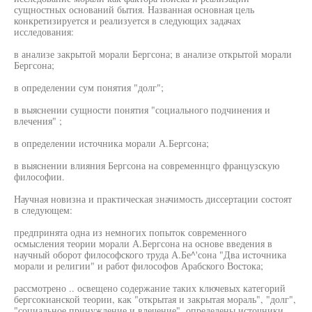
сущностных оснований бытия. Названная основная цель
конкретизируется и реализуется в следующих задачах
исследования:
в анализе закрытой морали Бергсона; в анализе открытой морали
Бергсона;
в определении сум понятия "долг";
в выяснении сущности понятия "социального подчинения и
влечения" ;
в определении источника морали А.Бергсона;
в выяснении влияния Бергсона на современнцго французскую
философии.
Научная новизна и практическая значимость диссертации состоят
в следующем:
предпринята одна из немногих попыток современного
осмысления теории морали А.Бергсона на основе введения в
научный оборот философского труда А.Бе^'сона "Два источника
морали и религии" и работ философов Арабского Востока;
рассмотрено .. освещено содержание таких ключевых категорий
бергсокианской теории, как "открытая и закрытая мораль", "долг",
"социальное принуждение и влечение", определены источники