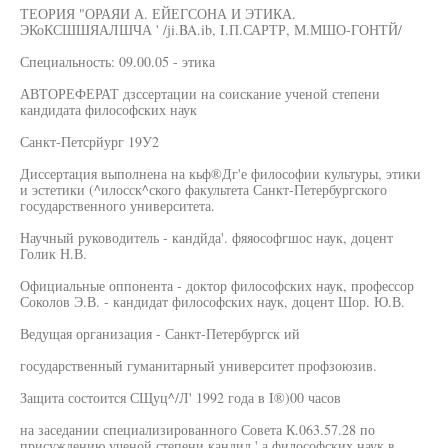
ТЕОРИЯ "ОРАЯИ А. ЕЙЕГСОНА И ЭТИКА.
ЭКоКСШШЯАЛШЧА ' /ji.BA.ib, I.П.САРТР, М.МШО-ГОНТЙ/
Специальность: 09.00.05 - этика
АВТОРЕФЕРАТ дзссертации на соискание ученой степени
кандидата философских наук
Санкт-Петсрйург 19У2
Диссертация выполнена на кьф®Дг'е философии культуры, этики
и эстетики (^илосск^ского факультета Санкт-Петербургского
государственного университета.
Научный руководитель - кандйда'. фяяософгшос наук, доцент
Голик Н.В.
Официальные оппонента - доктор философских наук, профессор
Соколов Э.В. - кандидат философских наук, доцент Шор. Ю.В.
Ведущая организация - Санкт-Петербургск ий
государственный гуманитарный университет профзоюзив.
Защита состоится СЩуц^/Л' 1992 года в I®)00 часов
на заседании специализированного Совета К.063.57.28 по
присуждению ученой степени кандид.' а философских наук в