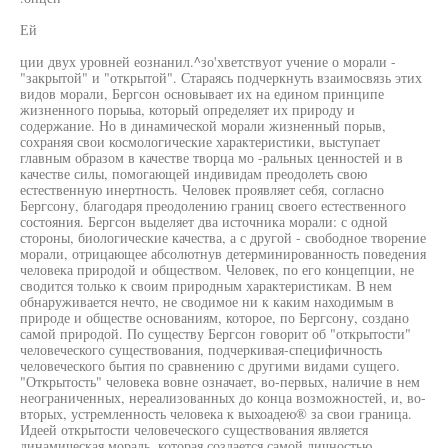
Ей
ции двух уровней еознанил.^зо'хветствуот учение о морали -
"закрытой" и "открытой". Стараясь подчеркнуть взаимосвязь этих
видов морали, Бергсон основывает их на едином принципе
жизненного порыьа, который определяет их природу и
содержание. Но в динамической морали жизненный порыв,
сохраняя свои космологические характеристики, выступает
главным образом в качестве творца мо -ральных ценностей и в
качестве силы, помогающей индивидам преодолеть свою
естественную инертность. Человек проявляет себя, согласно
Бергсону, благодаря преодолению границ своего естественного
состояния. Бергсон выделяет два источника морали: с одной
стороны, биологические качества, а с другой - свободное творение
морали, отрицающее абсолютнув детерминированность поведения
человека природой и обществом. Человек, по его концепции, не
сводится только к своим природным характеристикам. В нем
обнаруживается нечто, не сводимое ни к каким находимым в
природе и обществе основаниям, которое, по Бергсону, создано
самой природой. По существу Бергсон говорит об "открытости"
человеческого существования, подчеркивая-специфичность
человеческого бытия по сравнению с другими видами сущего.
"Открытость" человека вовне означает, во-первых, наличие в нем
неограниченных, нереализованных до конца возможностей, и, во-
вторых, устремленность человека к выхоадею® за свои граница.
Идеей открытости человеческого существования является
динамическая мораль, которая создается самой личностью.