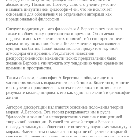
абсолютному Познани». Поэтому само его учение уместно
называть интуитивной философи-4 ей, что не исключает
оснований для обозначения ее отдельными авторами как
иррациональной философии.
Следует подчеркнуть, что философия А.Бергсона осмысливает
также проблематику пространства и времени. Он отмечал
недопустимость смешения этих понятий, ибо сно препятствует
адекватному познанию бытия, lio его мнение, время является
сущноп-ью бытия. Такой вывод являлся продуктом научной
атмосферы его времени. Результатом известной
распространенности механистических представлений было
желание Бергсона уничтожить эту тенденцию через сравнение
времени и пространства.
Таким образом, философия А.Бергсона в общем виде и в
частностях являлась выражением своей эпохи. Более того, многое
в его учении проясняется в контекста его эпохи и позволяет в
результате квалифицировать его как одно из течений в философии
жизни.
Автором диссертации излагаются основные положения теории
морали А.Бергсона. Эта теория раскрывается им в русле
"философии жизни" и непосредственно связана с концепцией
творческой эволюции. В своей этической теории Бергсон
исследует замкнутое общество и соответствующую ему замкнутую
мораль. Вместе с тем осмысляет и открытое общество с открытой
моралью. На первом уровне, по его мнению мораль проявляется в