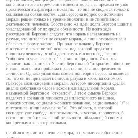
конечном итоге в стремлении вывести мораль за пределы ее узко
практического характера и показать, что она не сводится только к
социальным обязанностям. Для Бергсона вопрос об источнике
морали решен только на уровне биологии и инстинктивной
деятельности человека. Собственно жз идей долга Бергсон шщит в
унаследованной от природы обязанности. Из всего хода
рассуждений Бергсона следует, что иораль нельзяасдаиать на
разуме, что интеллект не создает мораль, а лишь открывает ее и
облекает в форму законов. Природное начало у Бергсона
выступает в качестве той основы, над которой предзтоит
подняться человеку, чтобы достигнуть высшего содержания
"собственно человеческого" как вне-природного. Итак, мы
увидели, как возникает Учение Бергсона об "открытом" обществе
и связанная с ним проблема нравственного самоопределения
личности. Однако уязвимым моментом теории Бергсона является
то, что он не признавал ценность разума в качества осномюгс
гЬактора возникновении морали. Автором диссертации сделан
анализ собственно человеческой индивидуальной морали,
называемой Бергсоном "открытой". 3 этом смысле Бергсон
ввделяет в сознании личности два пласта; чисто внешнее,
поверхностное, социально-ориентированное, рациональное "я" и
внутреннее, индивидуальное "я". Это область, в которой
господствуют свобода, непрерывность, качество, творчество, б
осознания этой изначальной реальности, обладающей своими
конкретными характеристиками,
не объяснимыми из внешнего мира, и начинается собственно
.онцеп-