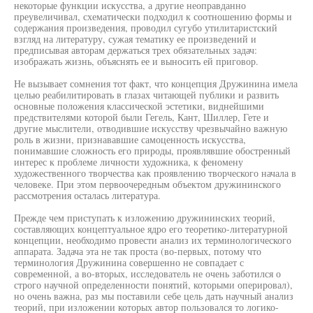
некоторые функции искусства, а другие неоправданно
преувеличивал, схематически подходил к соотношению формы и
содержания произведения, проводил сугубо утилитаристский
взгляд на литературу, сужая тематику ее произведений и
предписывая авторам держаться трех обязательных задач:
изображать жизнь, объяснять ее и выносить ей приговор.
Не вызывает сомнения тот факт, что концепция Дружинина имела
целью реабилитировать в глазах читающей публики и развить
основные положения классической эстетики, виднейшими
предствителями которой были Гегель, Кант, Шиллер, Гете и
другие мыслители, отводившие искусству чрезвычайно важную
роль в жизни, признававшие самоценность искусства,
понимавшие сложность его природы, проявлявшие обостренный
интерес к проблеме личности художника, к феномену
художественного творчества как проявлению творческого начала в
человеке. При этом первоочередным объектом дружининского
рассмотрения осталась литература.
Прежде чем приступать к изложению дружининских теорий,
составляющих концептуальное ядро его теоретико-литературной
концепции, необходимо провести анализ их терминологического
аппарата. Задача эта не так проста (во-первых, потому что
терминология Дружинина совершенно не совпадает с
современной, а во-вторых, исследователь не очень заботился о
строго научной определенности понятий, которыми оперировал),
но очень важна, раз мы поставили себе цель дать научный анализ
теорий, при изложении которых автор пользовался то логико-