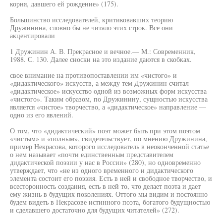
корня, давшего ей рождение» (175).
Большинство исследователей, критиковавших теорию
Дружинина, словно бы не читало этих строк. Все они
акцентировали
1 Дружинин А. В. Прекрасное и вечное.— М.: Современник,
1988. С. 130. Далее сноски на это издание даются в скобках.
свое внимание на противопоставлении им «чистого» и
«дидактического» искусств, а между тем Дружинин считал
«дидактическое» искусство одной из возможных форм искусства
«чистого». Таким образом, по Дружинину, сущностью искусства
является «чистое» творчество, а «дидактическое» направление —
одно из его явлений.
О том, что «дидактический» поэт может быть при этом поэтом
«чистым» и «полным», свидетельствует, по мнению Дружинина,
пример Некрасова, которого исследователь в неоконченной статье
о нем называет «почти единственным представителем
дидактической поэзии у нас в России» (280), но одновременно
утверждает, что «не из одного временного и дидактического
элемента состоит его поэзия. Есть в ней и свободное творчество, и
всесторонность создания, есть в ней то, что делает поэта и дает
ему жизнь в будущих поколениях. Оттого мы видим и постоянно
будем видеть в Некрасове истинного поэта, богатого будущностью
и сделавшего достаточно для будущих читателей» (272).