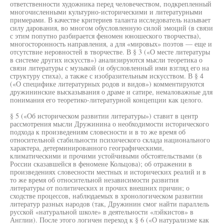
ответственности художника перед человечеством, подкрепленный
многочисленными культурно-историческими и литературными
примерами. В качестве критериев таланта исследователь называет
силу дарования, во многом обусловленную силой эмоций (в связи
с этим попутно разбирается феномен юношеского творчества),
многосторонность направления, а для «мировых» поэтов — еще и
отсутствие неровностей в творчестве. В § 3 («О месте литературы
в системе других искусств») анализируются мысли теоретика о
связи литературы с музыкой (и обусловленный ими взгляд его на
структуру стиха), а также с изобразительным искусством. В § 4
(«О специфике литературных родов и видов») комментируются
дружининские высказывания о драме и сатире, немаловажные для
понимания его теоретико-литературной концепции как целого.
§ 5 («Об историческом развитии литературы») ставит в центр
рассмотрения мысли Дружинина о необходимости исторического
подхода к произведениям словесности и в то же время об
относительной стабильности психического склада национального
характера, детерминированного географическими,
климатическими и прочими устойчивыми обстоятельствами (в
России сказавшейся в феномене Кольцова); об отражении в
произведениях словесности местных и исторических реалий и в
то же время об относительной независимости развития
литературы от политических и прочих внешних причин; о
сходстве процессов, наблюдаемых в хронологическом развитии
литератур разных народов (так, Дружинин смог найти параллель
русской «натуральной школе» в деятельности «лэйкистов» в
Англии). После этого логичен переход к § 6 («О натурализме как