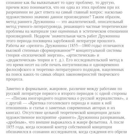
сознание как бы выхватывает то одну проблему, то другую,
причем ясно понимается, что ни одна из этих проблем при их
разрешении не даст ответа на самый главный вопрос: насколько
художественно значимо данное произведение? Таким образом,
метод раннего Дружинина — это аналитический, описательный
метод ученого-литературоведа, решающего частные теоретические
проблемы на материале уже оцененных в эстетическом отношении
произведений. Недаром 'значительная часть работ Дружинина
этого периода посвящена зарубежной литературе прошлого.
Работы же «зрелого» Дружинина (1855—1860 годы) отличаются
высокой степенью сформированное™ концептуальной системы
(теория «психической энергии», «артистическая» и
«дидактическая» теории и т. д.). Его исследовательский метод в
это время несет на себе печать интуитивизма и одновременно
философского и теоретико-литературного подходов, нацеленных
на поиск каких-то самых общих закономерностей творческого
процесса.
Заметно и формальное, жанровое, различие между работами по
русской литературе первого и второго периодов (с одной стороны
— «Письма иногороднего подписчика о русской журналистике», а
с другой — «Критика гоголевского периода и наши к ней
отношения» и статьи о заметных современных авторах и их
книгах). Отсутствие цельной теоретической концепции делало
художественное восприятие «раннего» Дружинина разорванным,
«дробным», что внешне выражалось в жанре фельетона. А после
1855 года, когда основной контур собственной концепции
обозначился в сознании исследователя, когда суждения его обрели