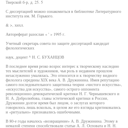
Тверской б-р, д. 25. 5
С диссертацией можно ознакомиться в библиотеке Литературного
института им. М. Горького.
& >, хихл.
Автореферат разослан « ' » 1995 г.
Учетный секретарь совета по защите диссертаций кандидат
филологических
наук, доцент ^ Н. С. БУХАНЦОВ
В последнее время резко возрос интерес к творческому наследию
тех мыслителей и художников, чья роль в недавнем прошлом
незаслуженно умалялась. Это относится и к творчеству видного
филолога середины XIX века А. В. Дружинина. Имея репутацию
самого последовательного защитника теории «чистого искусства»,
«искусства для искусства», самого острого оппонента
революционно-демократической критики Н. Г. Чернышевского и
Н. А. Добролюбова, главы эстетической критики в России,
Дружинин долгое время был лицом, о заслугах которого
говорилось лишь вскользь, в целом же его взгляды критиковались
и «ритуально» признавались ошибочными.
В 80-е годы началось «возвращение» А. В. Дружинина. Этому в
немалой степени способствовали статьи А. Л. Осповата и Н. Н.