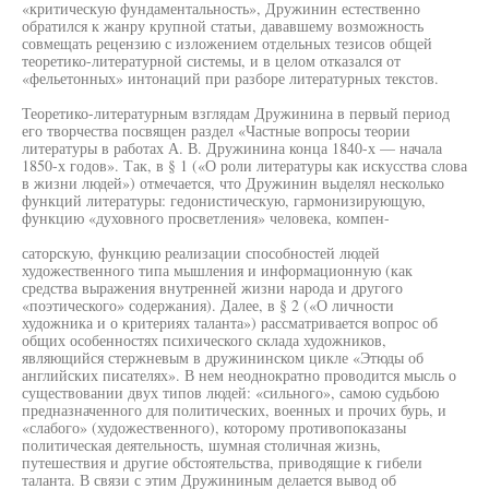
«критическую фундаментальность», Дружинин естественно
обратился к жанру крупной статьи, дававшему возможность
совмещать рецензию с изложением отдельных тезисов общей
теоретико-литературной системы, и в целом отказался от
«фельетонных» интонаций при разборе литературных текстов.
Теоретико-литературным взглядам Дружинина в первый период
его творчества посвящен раздел «Частные вопросы теории
литературы в работах А. В. Дружинина конца 1840-х — начала
1850-х годов». Так, в § 1 («О роли литературы как искусства слова
в жизни людей») отмечается, что Дружинин выделял несколько
функций литературы: гедонистическую, гармонизирующую,
функцию «духовного просветления» человека, компен-
саторскую, функцию реализации способностей людей
художественного типа мышления и информационную (как
средства выражения внутренней жизни народа и другого
«поэтического» содержания). Далее, в § 2 («О личности
художника и о критериях таланта») рассматривается вопрос об
общих особенностях психического склада художников,
являющийся стержневым в дружининском цикле «Этюды об
английских писателях». В нем неоднократно проводится мысль о
существовании двух типов людей: «сильного», самою судьбою
предназначенного для политических, военных и прочих бурь, и
«слабого» (художественного), которому противопоказаны
политическая деятельность, шумная столичная жизнь,
путешествия и другие обстоятельства, приводящие к гибели
таланта. В связи с этим Дружининым делается вывод об