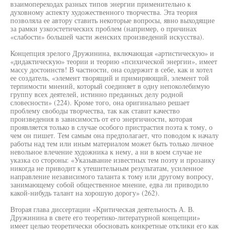
взаимопереходах разных типов энергии применительно к
духовному аспекту художественного творчества. Эта теория
позволяла ее автору ставить некоторые вопросы, явно выходящие
за рамки узкоэстетических проблем (например, о причинах
«слабости» большей части женских произведений искусства).
Концепция зрелого Дружинина, включающая «артистическую» и
«дидактическую» теории и теорию «психической энергии», имеет
массу достоинств! В частности, она содержит в себе, как и хотел
ее создатель, «элемент творящий и примиряющий, элемент той
терпимости мнений, который соединяет в одну непоколебимую
группу всех деятелей, истинно преданных делу родной
словесности» (224). Кроме того, она оригинально решает
проблему свободы творчества, так как ставит качество
произведения в зависимость от его энергичности, которая
проявляется только в случае особого пристрастия поэта к тому, о
чем он пишет. Тем самым она предполагает, что поводом к началу
работы над тем или иным материалом может быть только личное
невольное влечение художника к нему, а ни в коем случае не
указка со стороны: «Указывание известных тем поэту и прозаику
никогда не приводит к утешительным результатам, усиленное
направление независимого таланта к тому или другому вопросу,
занимающему собой общественное мнение, едва ли приводило
какой-нибудь талант на хорошую дорогу» (262).
Вторая глава диссертации «Критическая деятельность А. В.
Дружинина в свете его теоретико-литературной концепции»
имеет целью теоретически обосновать конкретные отклики его как