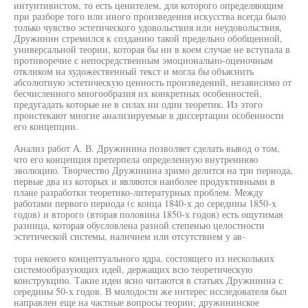
интуитивистом, то есть ценителем, для которого определяющим
при разборе того или иного произведения искусства всегда было
только чувство эстетического удовольствия или неудовольствия,
Дружинин стремился к созданию такой предельно обобщенной,
универсальной теории, которая бы ни в коем случае не вступала в
противоречие с непосредственным эмоционально-оценочным
откликом на художественный текст и могла бы объяснить
абсолютную эстетическую ценность произведений, независимо от
бесчисленного многообразия их конкретных особенностей,
предугадать которые не в силах ни один теоретик. Из этого
проистекают многие анализируемые в диссертации особенности
его концепции.
Анализ работ А. В. Дружинина позволяет сделать вывод о том,
что его концепция претерпела определенную внутреннюю
эволюцию. Творчество Дружинина зримо делится на три периода,
первые два из которых и являются наиболее продуктивными в
плане разработки теоретико-литературных проблем. Между
работами первого периода (с конца 1840-х до середины 1850-х
годов) и второго (вторая половина 1850-х годов) есть ощутимая
разница, которая обусловлена разной степенью целостности
эстетической системы, наличием или отсутствием у ав-
тора некоего концептуального ядра, состоящего из нескольких
системообразующих идей, держащих всю теоретическую
конструкцию. Такие идеи ясно читаются в статьях Дружинина с
середины 50-х годов. В молодости же интерес исследователя был
направлен еще на частные вопросы теории; дружининское