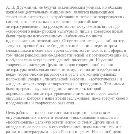
А. В. Дружинин, не будучи академическим ученым, но обладая
ярким концептуальным мышлением, является выдающимся
теоретиком литературы, разработавшим несколько теоретических
систем, которые оказывали влияние на российское
литературоведение, на русскую эстетическую мысль вплоть до
«серебряного века» русской культуры (и лишь в советское время
были преданы искусственному «забвению» по чисто
идеологическим основаниям). Отсутствием исследований на эту
тему и назревшей их необходимостью в связи с пересмотром
сложившихся в советское время оценок эстетических платформ, в
том числе революционно-демократической и противостоявших ей,
и обусловлена актуальность данной диссертации Изучение
творческого наследия Дружинина для современной теории
литературы необходимо еще и потому, что после «серебряного
века» теоретические разработки в русле его концептуальных
положений (теория «писательской энергии», «артистическая» и
«дидактическая» теории творчества) не проводились. Тем самым
была прервана научная традиция, весомость которой
дореволюционное литературоведение никогда не переставало
ощущать и которая в наше время заслуживает, даже требует своего
продолжения и творческого развития.
Цель работы — на основе систематизации и анализа всех
опубликованных в печати тезисов и высказываний мыслителя
«восстановить» цельную эстетическую систему Дружинина и
определить ее роль как в его собственной деятельности, так и в
развитии литературы и науки России в целом. Названной цели