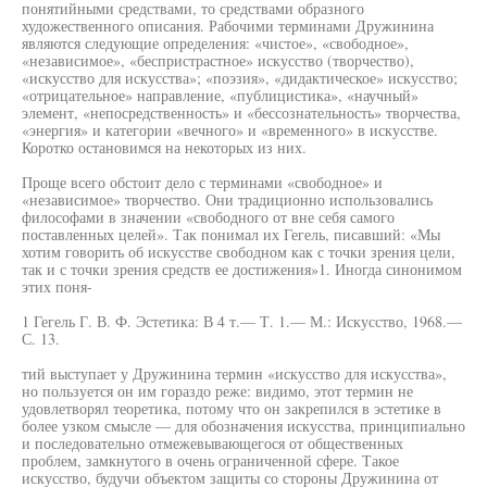
понятийными средствами, то средствами образного
художественного описания. Рабочими терминами Дружинина
являются следующие определения: «чистое», «свободное»,
«независимое», «беспристрастное» искусство (творчество),
«искусство для искусства»; «поэзия», «дидактическое» искусство;
«отрицательное» направление, «публицистика», «научный»
элемент, «непосредственность» и «бессознательность» творчества,
«энергия» и категории «вечного» и «временного» в искусстве.
Коротко остановимся на некоторых из них.
Проще всего обстоит дело с терминами «свободное» и
«независимое» творчество. Они традиционно использовались
философами в значении «свободного от вне себя самого
поставленных целей». Так понимал их Гегель, писавший: «Мы
хотим говорить об искусстве свободном как с точки зрения цели,
так и с точки зрения средств ее достижения»1. Иногда синонимом
этих поня-
1 Гегель Г. В. Ф. Эстетика: В 4 т.— Т. 1.— М.: Искусство, 1968.—
С. 13.
тий выступает у Дружинина термин «искусство для искусства»,
но пользуется он им гораздо реже: видимо, этот термин не
удовлетворял теоретика, потому что он закрепился в эстетике в
более узком смысле — для обозначения искусства, принципиально
и последовательно отмежевывающегося от общественных
проблем, замкнутого в очень ограниченной сфере. Такое
искусство, будучи объектом защиты со стороны Дружинина от