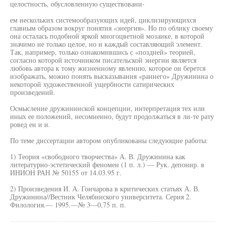
целостность, обусловленную существовани-
ем нескольких системообразующих идей, циклизирующихся
главным образом вокруг понятия «энергия». Но по облику своему
она осталась подобной яркой многоцветной мозаике, в которой
значимо не только целое, но и каждый составляющий элемент.
Так, например, только ознакомившись с «поздней» теорией,
согласно которой источником писательской энергии является
любовь автора к тому жизненному явлению, которое он берется
изображать, можно понять высказывания «раннего» Дружинина о
некоторой художественной ущербности сатирических
произведений.
Осмысление дружининской концепции, интерпретация тех или
иных ее положений, несомненно, будут продолжаться в ли-те рату
ровед ен и и.
По теме диссертации автором опубликованы следующие работы:
1) Теория «свободного творчества» А. В. Дружинина как
литературно-эстетический феномен (1 п. л.) — Рук. депонир. в
ИНИОН РАН № 50155 от 14.03.95 г.
2) Произведения И. А. Гончарова в критических статьях А. В.
Дружинина//Вестник Челябинского университета. Серия 2.
Филология.— 1995.—№ 3—0,75 п. п.