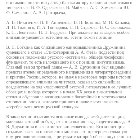
и о самоценности искусства) близка автору теории «независимого
творчества»: В. Ф. Одоевского, В. Майкова, А. С. Хомякова и Ю.
Ф. Самарина, А. А. Григорьева,
A. В. Никитенко, П. В. Анненкова, В. П. Боткина, М. Н. Каткова,
Л. Н. Толстого, И. А. Гончарова, Н. Н. Страхова, В. С. Соловьева,
К. Н. Леонтьева, Н. Н. Бердяева. При анализе их взглядов особое
внимание уделяется, естественно, эстетической позиции
B. П. Боткина как ближайшего единомышленника Дружинина,
сумевшего в статье «Стихотворения А. А. Фета» подвести под
основные положения русского «эстетизма» общефилософский
фундамент, то есть изложившего их с позиции интуитивизма.
Главный вывод третьей главы — А. В. Дружинин был видным
представителем определенного направления в литературоведении
и критике России, которое, не имея в некоторые периоды истории
определяющего влияния на читателя, оказывало сильнейшее
воздействие на ход классической русской литературы в ее лучших
образцах и победа которого в начале XX века в значительной
степени обусловила возникновение богатейшей в эстетическом
отношении эпохи, которую принято в наше время называть
«серебряным» веком русской культуры.
В заключении излагаются основные выводы всей диссертации,
материал которой побуждает к признанию выдающегося вклада А.
В. Дружинина в развитие теории словесности. Его концепция,
создававшаяся на протяжении многих лет, претерпела сложную
внутреннюю эволюцию, в результате которой обрела внутреннюю