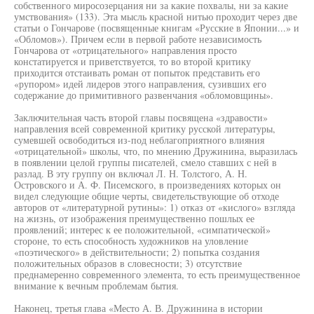
собственного миросозерцания ни за какие похвалы, ни за какие
умствования» (133). Эта мысль красной нитью проходит через две
статьи о Гончарове (посвященные книгам «Русские в Японии...» и
«Обломов»). Причем если в первой работе независимость
Гончарова от «отрицательного» направления просто
констатируется и приветствуется, то во второй критику
приходится отстаивать роман от попыток представить его
«рупором» идей лидеров этого направления, сузивших его
содержание до примитивного развенчания «обломовщины».
Заключительная часть второй главы посвящена «здравости»
направления всей современной критику русской литературы,
сумевшей освободиться из-под неблагоприятного влияния
«отрицательной» школы, что, по мнению Дружинина, выразилась
в появлении целой группы писателей, смело ставших с ней в
разлад. В эту группу он включал Л. Н. Толстого, А. Н.
Островского и А. Ф. Писемского, в произведениях которых он
видел следующие общие черты, свидетельствующие об отходе
авторов от «литературной рутины»: 1) отказ от «кислого» взгляда
на жизнь, от изображения преимущественно пошлых ее
проявлений; интерес к ее положительной, «симпатической»
стороне, то есть способность художников на уловление
«поэтического» в действительности; 2) попытка создания
положительных образов в словесности; 3) отсутствие
преднамеренно современного элемента, то есть преимущественное
внимание к вечным проблемам бытия.
Наконец, третья глава «Место А. В. Дружинина в истории