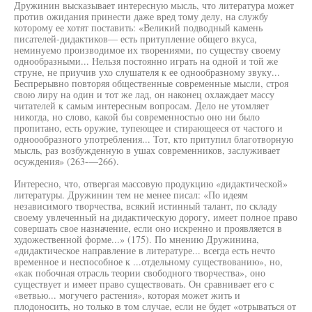
Дружинин высказывает интересную мысль, что литература может
против ожидания принести даже вред тому делу, на службу
которому ее хотят поставить: «Великий подводный камень
писателей-дидактиков— есть притупление общего вкуса,
неминуемо производимое их творениями, по существу своему
однообразными... Нельзя постоянно играть на одной и той же
струне, не приучив ухо слушателя к ее однообразному звуку...
Беспрерывно повторяя общественные современные мысли, строя
свою лиру на один и тот же лад, он наконец охлаждает массу
читателей к самым интересным вопросам. Дело не утомляет
никогда, но слово, какой бы современностью оно ни было
пропитано, есть оружие, тупеющее и стирающееся от частого и
одноообразного употребления... Тот, кто притупил благотворную
мысль, раз возбужденную в ушах современников, заслуживает
осуждения» (263-—266).
Интересно, что, отвергая массовую продукцию «дидактической»
литературы. Дружинин тем не менее писал: «По идеям
независимого творчества, всякий истинный талант, по складу
своему увлеченный на дидактическую дорогу, имеет полное право
совершать свое назначение, если оно искренно и проявляется в
художественной форме...» (175). По мнению Дружинина,
«дидактическое направление в литературе... всегда есть нечто
временное и неспособное к ...отдельному существованию», но,
«как побочная отрасль теории свободного творчества», оно
существует и имеет право существовать. Он сравнивает его с
«ветвью... могучего растения», которая может жить и
плодоносить, но только в том случае, если не будет «отрываться от