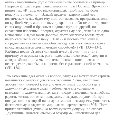
очень «энергичной» (тут Дружинин снова ссылается на пример
Некрасова). Как творит «энергический» поэт? Об этом Дружинин
пишет так: «К теме, его вдохновившей, такой поэт не будет
подступать неохотно... Всякий предмет, затронувший его
поэтическое чутье, будет ему казаться высоким, прекрасным, или,
по крайней мере, живописным до крайности. Он не станет двоить
своих ощущений и бросаться с одного пути на другой, но
схвативши известный предмет, отдастся ему весь, хотя бы на одно
мгновение. Следуя такой дорогой, поэте энергиею всегда будет
иметь свой вес и свою цену... Жизнь и постоянство, сила и
сосредоточенная мысль способны всюду влить настоящую кровь,
всюду высказаться самым метким способом!» (VII, 133—134).
Разбирая поэму Огарева «Зимний путь», Дружинин видит
причину ее неуспеха как раз в недостатке поэтической энергии в
авторе: «Ясно видим мы, что тема ...взята нашим, поэтом от
нечего делать, как бы из милости, без сердечного к ней влечения»
(VII, 138).
Это замечание дает ответ на вопрос, откуда же может поэт черпать
поэтическую энергию для своих творений. Ясно, что только
любовь (или интерес) к тому, о чем он пишет, способна дать
художнику душевные силы, необходимые для успешного
выполнения художественных задач: «Корень поэзии... есть любовь,
радость жизни, тот океан невыразимо сладких ощущений, при
погружении в который наша душа «кипит и замирает», уносится к
бесконечному и глядит на мир, как на царство света» (305). Поэт,
прилепляющийся душой ко всему существующему, по словам
Дружинина, является «высоким безумцем», непонятным для