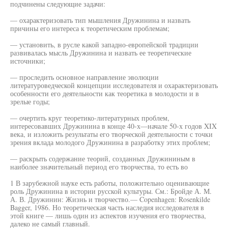
подчинены следующие задачи:
— охарактеризовать тип мышления Дружинина и назвать
причины его интереса к теоретическим проблемам;
— установить, в русле какой западно-европейской традиции
развивалась мысль Дружинина и назвать ее теоретические
источники;
— проследить основное направление эволюции
литературоведческой концепции исследователя и охарактеризовать
особенности его деятельности как теоретика в молодости и в
зрелые годы;
— очертить круг теоретико-литературных проблем,
интересовавших Дружинина в конце 40-х—начале 50-х годов XIX
века, и изложить результаты его творческой деятельности с точки
зрения вклада молодого Дружинина в разработку этих проблем;
— раскрыть содержание теорий, созданных Дружининым в
наиболее значительный период его творчества, то есть во
1 В зарубежной науке есть работы, положительно оценивающие
роль Дружинина в истории русской культуры. См.: Бройде А. М.
А. В. Дружинин: Жизнь и творчество.— Copenhagen: Rosenkilde
Bagger, 1986. Но теоретическая часть наследия исследователя в
этой книге — лишь один из аспектов изучения его творчества,
далеко не самый главный.