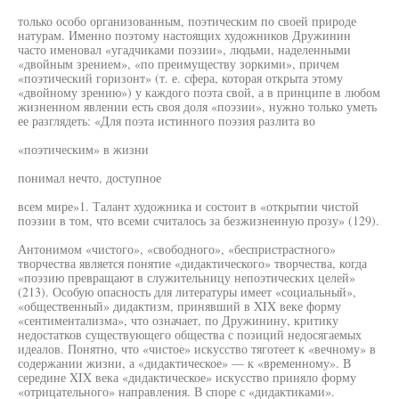
только особо организованным, поэтическим по своей природе
натурам. Именно поэтому настоящих художников Дружинин
часто именовал «угадчиками поэзии», людьми, наделенными
«двойным зрением», «по преимуществу зоркими», причем
«поэтический горизонт» (т. е. сфера, которая открыта этому
«двойному зрению») у каждого поэта свой, а в принципе в любом
жизненном явлении есть своя доля «поэзии», нужно только уметь
ее разглядеть: «Для поэта истинного поэзия разлита во
«поэтическим» в жизни
понимал нечто, доступное
всем мире»1. Талант художника и состоит в «открытии чистой
поэзии в том, что всеми считалось за безжизненную прозу» (129).
Антонимом «чистого», «свободного», «беспристрастного»
творчества является понятие «дидактического» творчества, когда
«поэзию превращают в служительницу непоэтических целей»
(213). Особую опасность для литературы имеет «социальный»,
«общественный» дидактизм, принявший в XIX веке форму
«сентиментализма», что означает, по Дружинину, критику
недостатков существующего общества с позиций недосягаемых
идеалов. Понятно, что «чистое» искусство тяготеет к «вечному» в
содержании жизни, а «дидактическое» — к «временному». В
середине XIX века «дидактическое» искусство приняло форму
«отрицательного» направления. В споре с «дидактиками».