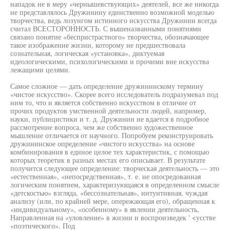
нападок не в меру «чернышевствующих» деятелей, все же никогда
не представлялось Дружинину единственно возможной моделью
творчества, ведь лозунгом истинного искусства Дружинин всегда
считал ВСЕСТОРОННОСТЬ. С вышеназванными понятиями
связано понятие «беспристрастного» творчества, обозначающее
такое изображение жизни, которому не предшествовала
сознательная, логическая «установка», диктуемая
идеологическими, психологическими и прочими вне искусства
лежащими целями.
Самое сложное — дать определение дружининскому термину
«чистое искусство». Скорее всего исследователь подразумевал под
ним то, что и является собственно искусством в отличие от
прочих продуктов умственной деятельности людей, например,
науки, публицистики и т. д. Дружинин не вдается в подробное
рассмотрение вопроса, чем же собственно художественное
мышление отличается от научного. Попробуем реконструировать
дружининское определение «чистого искусства» на основе
комбинирования в единое целое тех характеристик, с помощью
которых теоретик в разных местах его описывает. В результате
получится следующее определение: творческая деятельность — это
«естественная», «непосредственная», т. е. не опосредованная
логическим понятием, характеризующаяся в определенном смысле
«детскостью» взгляда, «бессознательная», интуитивная, чуждая
анализу (или, по крайней мере, опережающая его), обращенная к
«индивидуальному», «особенному» в явлении деятельность,
Направленная на «уловление» в жизни и воспроизведек ' <усстве
«поэтического». Под