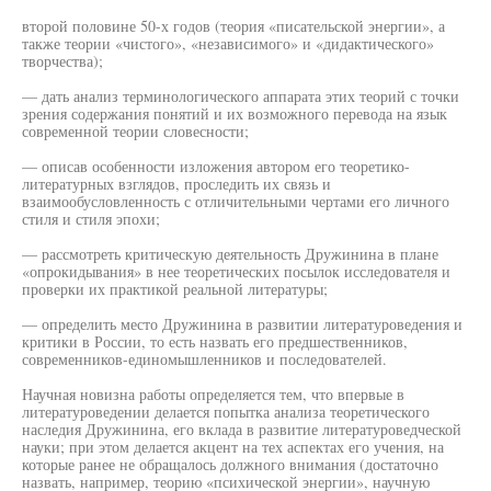
второй половине 50-х годов (теория «писательской энергии», а
также теории «чистого», «независимого» и «дидактического»
творчества);
— дать анализ терминологического аппарата этих теорий с точки
зрения содержания понятий и их возможного перевода на язык
современной теории словесности;
— описав особенности изложения автором его теоретико-
литературных взглядов, проследить их связь и
взаимообусловленность с отличительными чертами его личного
стиля и стиля эпохи;
— рассмотреть критическую деятельность Дружинина в плане
«опрокидывания» в нее теоретических посылок исследователя и
проверки их практикой реальной литературы;
— определить место Дружинина в развитии литературоведения и
критики в России, то есть назвать его предшественников,
современников-единомышленников и последователей.
Научная новизна работы определяется тем, что впервые в
литературоведении делается попытка анализа теоретического
наследия Дружинина, его вклада в развитие литературоведческой
науки; при этом делается акцент на тех аспектах его учения, на
которые ранее не обращалось должного внимания (достаточно
назвать, например, теорию «психической энергии», научную