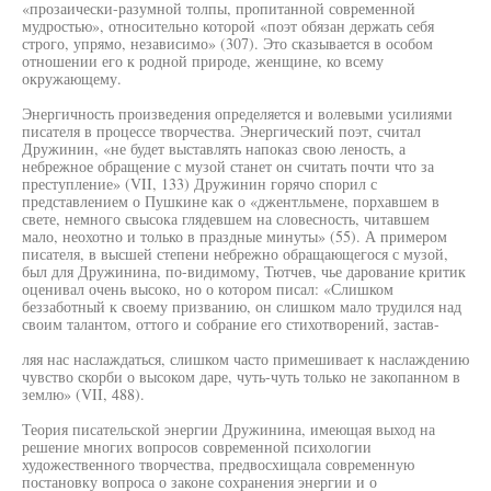
«прозаически-разумной толпы, пропитанной современной
мудростью», относительно которой «поэт обязан держать себя
строго, упрямо, независимо» (307). Это сказывается в особом
отношении его к родной природе, женщине, ко всему
окружающему.
Энергичность произведения определяется и волевыми усилиями
писателя в процессе творчества. Энергический поэт, считал
Дружинин, «не будет выставлять напоказ свою леность, а
небрежное обращение с музой станет он считать почти что за
преступление» (VII, 133) Дружинин горячо спорил с
представлением о Пушкине как о «джентльмене, порхавшем в
свете, немного свысока глядевшем на словесность, читавшем
мало, неохотно и только в праздные минуты» (55). А примером
писателя, в высшей степени небрежно обращающегося с музой,
был для Дружинина, по-видимому, Тютчев, чье дарование критик
оценивал очень высоко, но о котором писал: «Слишком
беззаботный к своему призванию, он слишком мало трудился над
своим талантом, оттого и собрание его стихотворений, застав-
ляя нас наслаждаться, слишком часто примешивает к наслаждению
чувство скорби о высоком даре, чуть-чуть только не закопанном в
землю» (VII, 488).
Теория писательской энергии Дружинина, имеющая выход на
решение многих вопросов современной психологии
художественного творчества, предвосхищала современную
постановку вопроса о законе сохранения энергии и о