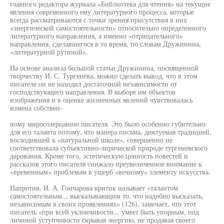
главного редактора журнала «Библиотека для чтения» на текущие
явления современного ему литературного процесса, которые
всегда рассматриваются с точки зрения присутствия в них
«энергической самостоятельности» относительно определенного
литературного направления, а именно «отрицательного»
направления, сделавшегося в то время, по словам Дружинина,
«литературной рутиной».
На основе анализа большой статьи Дружинина, посвященной
творчеству И. С. Тургенева, можно сделать вывод, что в этом
писателе он не находил достаточной независимости от
господствующего направления. В выборе им объектов
изображения и в оценке жизненных явлений чувствовалась
измена собствен-
ному миросозерцанию писателя. Это было особенно губительно
для его таланта потому, что манера письма, диктуемая традицией,
восходившей к «натуральной школе», совершенно не
соответствовала субъективно-лирической природе тургеневского
дарования. Кроме того, эстетическую ценность повестей и
рассказов этого писателя снижало преувеличенное внимание к
«временным» проблемам в ущерб «вечному» элементу искусства.
Напротив, И. А. Гончарова критик называет «талантом
самостоятельным.., высказывающим то, что надобно высказать,
независимым в своих проявлениях» (126), замечает, что этот
писатель «при всей уклончивости... умеет быть упорным, под
личиной уступчивости скрывая энергию, не продавая своего