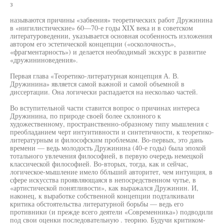
з
называются причины «забвения» теоретических работ Дружинина
в «нигилистические» 60—70-е годы XIX века и в советском
литературоведении, указывается основная особенность изложения
автором его эстетической концепции («осколочность»,
«фрагментарность») и делается необходимый экскурс в развитие
«дружининоведения».
Первая глава «Теоретико-литературная концепция А. В.
Дружинина» является самой важной и самой объемной в
диссертации. Она логически распадается на несколько частей.
Во вступительной части ставится вопрос о причинах интереса
Дружинина, по природе своей более склонного к
художественному, пространственно-образному типу мышления с
преобладанием черт интуитивности и синтетичности, к теоретико-
литературным и философским проблемам. Во-первых, это дань
времени — ведь молодость Дружинина (40-е годы) была эпохой
тотального увлечения философией, в первую очередь немецкой
классической философией. Во-вторых, тогда, как и сейчас,
логическое-мышление имело ббльший авторитет, чем интуиция, в
сфере искусства проявляющаяся в непосредственном чутье, в
«артистической понятливости», как выражался Дружинин. И,
наконец, к выработке собственной концепции подталкивали
критика обстоятельства литературной борьбы — ведь его
противники (и прежде всего деятели «Современника») подводили
под свои оценки последовательную . теорию. Будучи критиком-