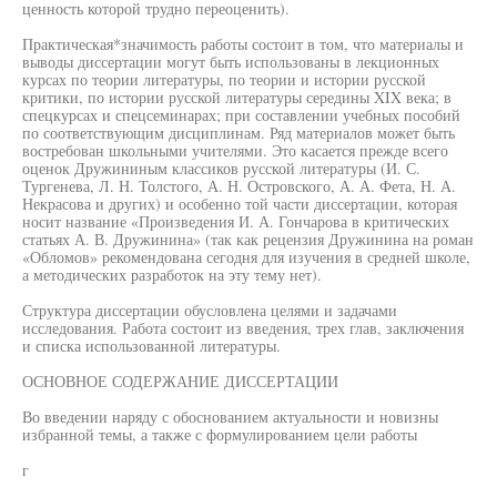
ценность которой трудно переоценить).
Практическая*значимость работы состоит в том, что материалы и
выводы диссертации могут быть использованы в лекционных
курсах по теории литературы, по теории и истории русской
критики, по истории русской литературы середины XIX века; в
спецкурсах и спецсеминарах; при составлении учебных пособий
по соответствующим дисциплинам. Ряд материалов может быть
востребован школьными учителями. Это касается прежде всего
оценок Дружининым классиков русской литературы (И. С.
Тургенева, Л. Н. Толстого, А. Н. Островского, А. А. Фета, Н. А.
Некрасова и других) и особенно той части диссертации, которая
носит название «Произведения И. А. Гончарова в критических
статьях А. В. Дружинина» (так как рецензия Дружинина на роман
«Обломов» рекомендована сегодня для изучения в средней школе,
а методических разработок на эту тему нет).
Структура диссертации обусловлена целями и задачами
исследования. Работа состоит из введения, трех глав, заключения
и списка использованной литературы.
ОСНОВНОЕ СОДЕРЖАНИЕ ДИССЕРТАЦИИ
Во введении наряду с обоснованием актуальности и новизны
избранной темы, а также с формулированием цели работы
г