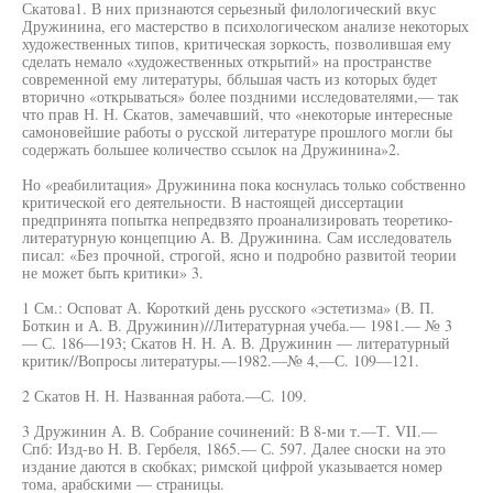
Скатова1. В них признаются серьезный филологический вкус
Дружинина, его мастерство в психологическом анализе некоторых
художественных типов, критическая зоркость, позволившая ему
сделать немало «художественных открытий» на пространстве
современной ему литературы, ббльшая часть из которых будет
вторично «открываться» более поздними исследователями,— так
что прав Н. Н. Скатов, замечавший, что «некоторые интересные
самоновейшие работы о русской литературе прошлого могли бы
содержать большее количество ссылок на Дружинина»2.
Но «реабилитация» Дружинина пока коснулась только собственно
критической его деятельности. В настоящей диссертации
предпринята попытка непредвзято проанализировать теоретико-
литературную концепцию А. В. Дружинина. Сам исследователь
писал: «Без прочной, строгой, ясно и подробно развитой теории
не может быть критики» 3.
1 См.: Осповат А. Короткий день русского «эстетизма» (В. П.
Боткин и А. В. Дружинин)//Литературная учеба.— 1981.— № 3
— С. 186—193; Скатов Н. Н. А. В. Дружинин — литературный
критик//Вопросы литературы.—1982.—№ 4,—С. 109—121.
2 Скатов Н. Н. Названная работа.—С. 109.
3 Дружинин А. В. Собрание сочинений: В 8-ми т.—Т. VII.—
Спб: Изд-во Н. В. Гербеля, 1865.— С. 597. Далее сноски на это
издание даются в скобках; римской цифрой указывается номер
тома, арабскими — страницы.