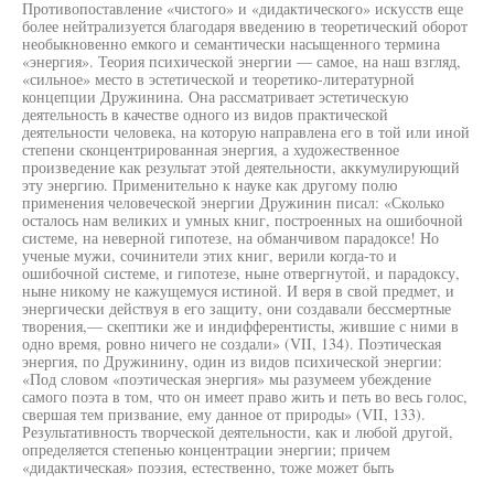
Противопоставление «чистого» и «дидактического» искусств еще
более нейтрализуется благодаря введению в теоретический оборот
необыкновенно емкого и семантически насыщенного термина
«энергия». Теория психической энергии — самое, на наш взгляд,
«сильное» место в эстетической и теоретико-литературной
концепции Дружинина. Она рассматривает эстетическую
деятельность в качестве одного из видов практической
деятельности человека, на которую направлена его в той или иной
степени сконцентрированная энергия, а художественное
произведение как результат этой деятельности, аккумулирующий
эту энергию. Применительно к науке как другому полю
применения человеческой энергии Дружинин писал: «Сколько
осталось нам великих и умных книг, построенных на ошибочной
системе, на неверной гипотезе, на обманчивом парадоксе! Но
ученые мужи, сочинители этих книг, верили когда-то и
ошибочной системе, и гипотезе, ныне отвергнутой, и парадоксу,
ныне никому не кажущемуся истиной. И веря в свой предмет, и
энергически действуя в его защиту, они создавали бессмертные
творения,— скептики же и индифферентисты, жившие с ними в
одно время, ровно ничего не создали» (VII, 134). Поэтическая
энергия, по Дружинину, один из видов психической энергии:
«Под словом «поэтическая энергия» мы разумеем убеждение
самого поэта в том, что он имеет право жить и петь во весь голос,
свершая тем призвание, ему данное от природы» (VII, 133).
Результативность творческой деятельности, как и любой другой,
определяется степенью концентрации энергии; причем
«дидактическая» поэзия, естественно, тоже может быть