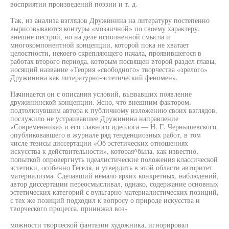
восприятии произведений поэзии и т. д.
Так, из анализа взглядов Дружинина на литературу постепенно
вырисовываются контуры «мозаичной» по своему характеру,
внешне пестрой, но на деле исполненной смысла и
многокомпонентной концепции, которой пока не хватает
целостности, некоего скрепляющего начала, проявившегося в
работах второго периода, которым посвящен второй раздел главы,
носящий название «Теория «свободного» творчества «зрелого»
Дружинина как литературно-эстетический феномен».
Начинается он с описания условий, вызвавших появление
дружининской концепции. Ясно, что внешним фактором,
подтолкнувшим автора к публичному изложению своих взглядов,
послужило не устраивавшее Дружинина направление
«Современника» и его главного идеолога — Н. Г. Чернышевского,
опубликовавшего в журнале ряд тенденциозных работ, в том
числе тезисы диссертации «Об эстетических отношениях
искусства к действительности», которая^была, как известно,
попыткой опровергнуть идеалистические положения классической
эстетики, особенно Гегеля, и утвердить в этой области авторитет
материализма. Сделавший немало ярких конкретных, наблюдений,
автор диссертации переосмысливал, однако, содержание основных
эстетических категорий с вульгарно-материалистических позиций,
с тех же позиций подходил к вопросу о природе искусства и
творческого процесса, принижал воз-
можности творческой фантазии художника, игнорировал