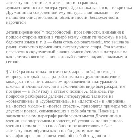
литературно-эстетическом явлении и о границах
художественности в литературе»). Здесь показывается, что критика
Дружининым современной ему «натуральной школы» — ее
излишней описате-льности, объективности, бессюжетности,
нарочитой
детализированное™ подробностей, прозаичности, внимания к
пошлой стороне жизни в ущерб всему «симпатическому» в ней,
бедности языка и т. д.— была столь основательной, что вышла за
рамки конкретно временного литературного спора. Эта критика
переросла в скрупулезный анализ самого феномена натурализма
как эстетического явления, который остается научно значимым и
сегодня.
§ 7 («О разных типах поэтических дарований») посвящен
вопросу, который начал разрабатываться Дружининым еще в
молодости в связи с анализом произведений «натуральной
школы» и «лэйкистов», но в законченном виде был раскрыт им
позднее — в 1859 году в статье о поэзии А. Майкова, где
подробно разбирается деление литературных талантов на
«объективные» и «субъективные», на «пластиков» и «лириков»,
на «поэтов мысли» и «поэтов страсти», приводятся примеры тех и
других и поэтов, совмещающих в себе оба типа. Наконец, в
заключительном параграфе разбираются мысли Дружинина о
чтении как энергоемком процессе, об условиях полноценного
чтения (в том числе о способности отождествлять себя с
литературным образом как о необходимом навыке
квалифицированного читателя), об особой трудности в