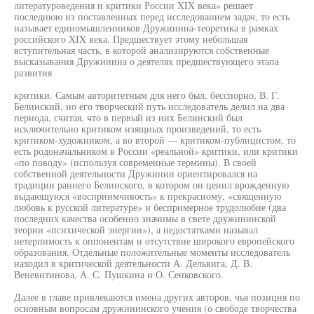
литературоведения и критики России XIX века» решает
последнюю из поставленных перед исследованием задач, то есть
называет единомышленников Дружинина-теоретика в рамках
российского XIX века. Предшествует этому небольшая
вступительная часть, в которой анализируются собственные
высказывания Дружинина о деятелях предшествующего этапа
развития
критики. Самым авторитетным для него был, бесспорно, В. Г.
Белинский, но его творческий путь исследователь делил на два
периода, считая, что в первый из них Белинский был
исключительно критиком изящных произведений, то есть
критиком-художником, а во второй — критиком-публицистом, то
есть родоначальником в России «реальной» критики, или критики
«по поводу» (используя современные термины). В своей
собственной деятельности Дружинин ориентировался на
традиции раннего Белинского, в котором он ценил врожденную
выдающуюся «восприимчивость» к прекрасному, «священную
любовь к русской литературе» и беспримерное трудолюбие (два
последних качества особенно значимы в свете дружининской
теории «психической энергии»), а недостатками называл
нетерпимость к оппонентам и отсутствие широкого европейского
образования. Отдельные положительные моменты исследователь
находил в критической деятельности А. Дельвига, Д. В.
Веневитинова, А. С. Пушкина и О. Сенковского.
Далее в главе привлекаются имена других авторов, чья позиция по
основным вопросам дружининского учения (о свободе творчества