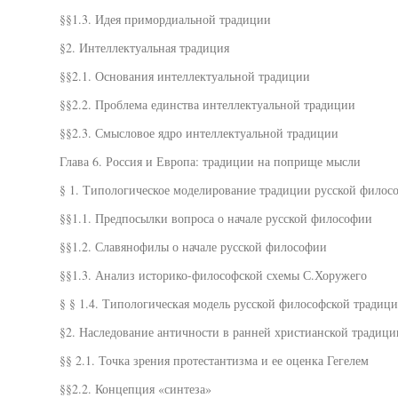
§§1.3. Идея примордиальной традиции
§2. Интеллектуальная традиция
§§2.1. Основания интеллектуальной традиции
§§2.2. Проблема единства интеллектуальной традиции
§§2.3. Смысловое ядро интеллектуальной традиции
Глава 6. Россия и Европа: традиции на поприще мысли
§ 1. Типологическое моделирование традиции русской филос
§§1.1. Предпосылки вопроса о начале русской философии
§§1.2. Славянофилы о начале русской философии
§§1.3. Анализ историко-философской схемы С.Хоружего
§ § 1.4. Типологическая модель русской философской традиц
§2. Наследование античности в ранней христианской традици
§§ 2.1. Точка зрения протестантизма и ее оценка Гегелем
§§2.2. Концепция «синтеза»