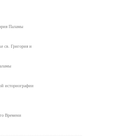
ория Паламы
е св. Григория и
Паламы
ной историографии
ого Времени