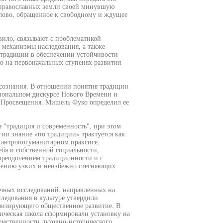
и православных земли своей минувшую
 слово, обращенное к свободному и ждущее
вило, связывают с проблематикой
и механизмы наследования, а также
 традиции в обеспечении устойчивости
ко на первоначальных ступенях развития
 сознания. В отношении понятия традиции
циональном дискурсе Нового Времени и
 Просвещения. Мишель Фуко определил ее
 "традиция и современность", при этом
гии знание «по традиции» трактуется как
 антропогуманитарном праксисе,
ебя и собственной социальности,
 преодолением традиционности и с
лению узких и неизбежно стесняющих
учных исследований, направленных на
ледования в культуре утвердили
лизирующего общественное развитие. В
ическая школа сформировали установку на
емственности духовно-исторического