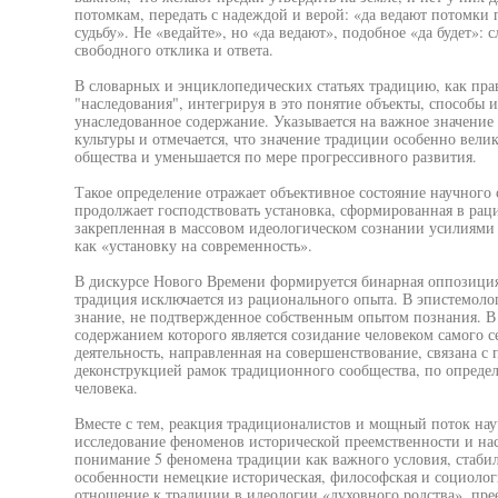
потомкам, передать с надеждой и верой: «да ведают потомк
судьбу». Не «ведайте», но «да ведают», подобное «да будет»:
свободного отклика и ответа.
В словарных и энциклопедических статьях традицию, как пра
"наследования", интегрируя в это понятие объекты, способы 
унаследованное содержание. Указывается на важное значение
культуры и отмечается, что значение традиции особенно вели
общества и уменьшается по мере прогрессивного развития.
Такое определение отражает объективное состояние научного
продолжает господствовать установка, сформированная в ра
закрепленная в массовом идеологическом сознании усилиями
как «установку на современность».
В дискурсе Нового Времени формируется бинарная оппозиция
традиция исключается из рационального опыта. В эпистемоло
знание, не подтвержденное собственным опытом познания. В
содержанием которого является созидание человеком самого с
деятельность, направленная на совершенствование, связана с
деконструкцией рамок традиционного сообщества, по опреде
человека.
Вместе с тем, реакция традиционалистов и мощный поток на
исследование феноменов исторической преемственности и нас
понимание 5 феномена традиции как важного условия, стаби
особенности немецкие историческая, философская и социолог
отношение к традиции в идеологии «духовного родства», пре