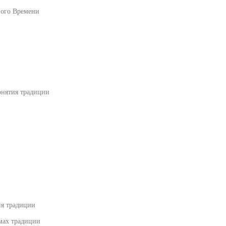
вого Времени
онятия традиции
ия традиции
емах традиции