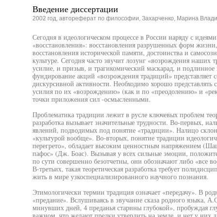
Введение диссертации
2002 год, автореферат по философии, Захарченко, Марина Влад
Сегодня в идеологическом процессе в России наряду с идеям
«восстановления»: восстановления разрушенных форм жизни,
восстановления исторической памяти, достоинства и самосозн
культуре. Сегодня часто звучит лозунг «возрождения наших т
усилие, и призыв, и трагикомический маскарад, и подлинное 
фундирование акций «возрождения традиций» представляет с
дискурсивной активности. Необходимо хорошо представлять 
усилия по их «возрождению» (как и по «преодолению» и «ре
точки приложения сил -осмысленными.
Проблематика традиции лежит в русле ключевых проблем теор
разработка вызывает значительные трудности. Во-первых, на
явлений, подводимых под понятие «традиции». Налицо склон
«культурой вообще». Во-вторых, понятие традиции идеологи
перегрето», обладает высоким ценностным напряжением (Ша
пафос» (Дж. Боас). Вызывая у всех сильные эмоции, положит
по сути совершенно безотчетны, они обозначают либо «все в
В-третьих, такая теоретическая разработка требует полидис
жить в мире узкоспециализированного научного познания.
Этимологически термин традиция означает «передачу». В родн
«предание». Вслушиваясь в звучание сказа родного языка, А.
минувших дней, 4 преданья старины глубокой», пробуждая глу
важном, что желают предки утвердить на земле, и нет у них дл