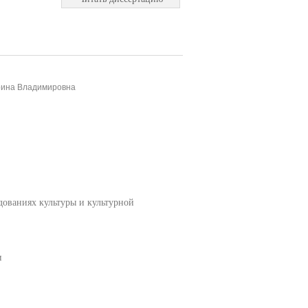
рина Владимировна
едованиях культуры и культурной
и