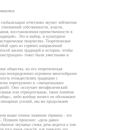
имировна
и глобализации отчетливо звучит лейтмотив
 отношений собственности, власти,
ания, восстановления преемственности в
радиций». Это и выбор, и культурное
историческое творчество. Теоретическое
обой одно из горячих направлений
способ жизни традиций в истории, чтобы
конструкции» тоже) были уместными и
ии общества, но его теоретическая
лицо неопределенно-огромное многообразие
ность отождествлять традицию с
чески перегружено и «эмоционально
цкий). Оно «излучает метафизический
ельные или отрицательные, такие понятия
ообще», либо вообще ничего не обозначают.
циплинарных усилий, мы же продолжаем
ом языке точное значение термина - это
С. Пушкин произнес: «дела давно
бинное звучанье слова; речь ведется о том
я того иных средств, как передать это