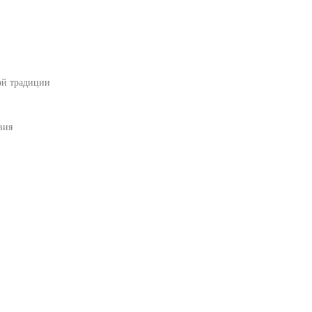
ой традиции
вия