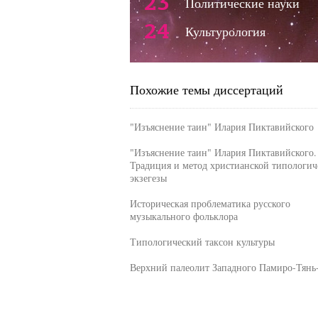
23
Политические науки
24
Культурология
Похожие темы диссертаций
"Изъяснение таин" Илария Пиктавийского
"Изъяснение таин" Илария Пиктавийского.
Традиция и метод христианской типологич
экзегезы
Историческая проблематика русского
музыкального фольклора
Типологический таксон культуры
Верхний палеолит Западного Памиро-Тян