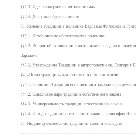
§§2.3. Идея «воцерковления эллинизма»
§§2.4. Два типа образованности
§3. Явление традиции в полемике Варлаама Философа и Григ
§§3.1. Исторические обстоятельства полемики
§§3.2. Вопрос об отношении к античному наследию в полемик
Варлаама
§§3.3. Утверждение Традиции в антропологии св. Григория 
§4. «Исход традиции» как феномен в истории мысли
§§4.1. Понятие «Традиция естественного закона» в современ
§§4.2. Смысловое ядро традиции естественного закона
§§4.3. Универсальность традиции естественного закона
§§4.4. Исход традиции естественного закона: философия Нов
§5. Индивидуальное лицо традиции: закон и благодать