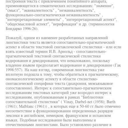
построения текста с привлечением понятийного аппарата,
применяющегося в семантических исследованиях: "значение",
"смысл", "эквивалентность" , "неэквивалентность",
функционально-синтагматическая неэквивалентность" ,
"интерпретационные элементы" , "интерпретационный аспект",
"общесмысловой аспект", "верификация" и др. (терминология
Бондарко 1996:26).
Пожалуй, одним из наименее разработанных направлений
лингвистики текста является сопоставительно-прагматический
аспект в области текстовой синтаксической стилистики - или если
взять известный термин И.В. Арнольд - сопоставительно-
прагматической текстовой синтаксической стилистики
кодирования и декодирования, что немаловажно, поскольку
владение языком предполагает кодирование и декодирование (Гак
1998:557). На наш взгляд, современная лингвистика уже
вплотную подошла к тому, чтобы обратиться к прагматическому,
ономасиологическому аспекту в области стилистико-
синтаксической специфики текста (диахрония, межъязыковое
сопоставление). Интерес к сопоставительно-прагматическим
исследованиям текстовых категорий уже возродил интерес к
исследованиям, опубликованным в рамках "Библиотеки
сопоставительной стилистики" ( Vinay, Darbel-net (1958); Barth
(1961); Malblanc (1961)) , в которых еще в 50-60 гг.было отмечено
несоответствие в функционировании определенных разрядов
лексики в английском, немецком, французском и испанском
языках. Подобные исследования были выполнены и
отечественными лингвистами. Было установлено различие в