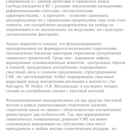
современным и с ранним артиклями в германских языках .
Свобода вхождения в ИГ с разными лексическими вхождениями,
референциальными статусами, синтаксическими
характеристиками, - в принципе, - позволяет сравнивать
квазиартиклевые ten с германскими преартиклями (при этом стоит
отметить, что употребление квазиартиклевых ten вообще не
ограничивается ни лексическими, ни модусными, ни структурно-
синтаксическими факторами).
Анализ макротекста показал, что функционирование
квазиартиклевых ten формируется несколькими стереотипами ,
типологически близкими некоторым стереотипам употребления
германских преартиклей. Среди них : выражение эмфазы,
маркирование кульминационных моментов , центральных образов
и понятий; прекурсивное употребление, подчеркивание
смысловой связи в сложном предложении, структурирование
СФЕ, der satzverknupfelide Artikel (маркирование смысловых
корреляций между контактными репликами в контексте) (Au.
Sauvageot, W. Hodler, О.И. Москальская); в последних четырех
случаях их употребление связано с текстовой когезией.
Функционирование квазиартиклевых ten как средства текстовой
когезии в рамках вышеуказанных стереотипов (наличие
стереотипов никак не связано с облигаторностью употребления)
демонстрирует ряд особенностей. Так, при маркировании
семантических номинативных доминант СФЕ ten может
сопровождать выражающие их субстантивы (они могут
принадлежать к любым лексико-семантическим разрядам ; по