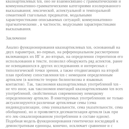
квазиартиклевых ten, оно не взаимосвязано с грамматическими и
коммуникативно-грамматическими категориями изолированного
высказывания; лексической, аспектуальной и темпоральной
семантикой глагольных предикатов, модальными
характеристиками описываемых ситуаций; коммуникативно-
прагматическими , в частности, модусными характеристиками
высказывания.
Заключение
Анализ функционирования квазиартиклевых ten, основанный на
двух параметрах, во-первых, на референциальном рассмотрении
включающих их ИГ и ,во-вторых, на определении стереотипов его
использования в тексте, позволил обнаружить ряд аспектов, ранее
не освещавшихся в других исследованиях и интересных с
типологической точки зрения, а также отодвигающих на второй
план проблему сопоставления ten с немецким определенным
артиклем (в контексте теории билингвизма и языковых
контактов). Так, таксономия квазиартиклевых употреблений ten -
не что иное, как таксономия имитаций квазиартиклевыми ten всех
употреблений, свойственных современному немецкому
определенному артиклю. В имитируемых употреблениях не только
актуализируются различные артиклевые семы (сема
индивидуализации, сема уникальности, сема указательности, сема
обобщения), но и проявляется десемантизация артикля (как при
его лек-сикализированном употреблении в составе идиом).
Подобная модель функционирования генетически восходящей к
демонстративам единицы, конечно, исключает сравнение и с