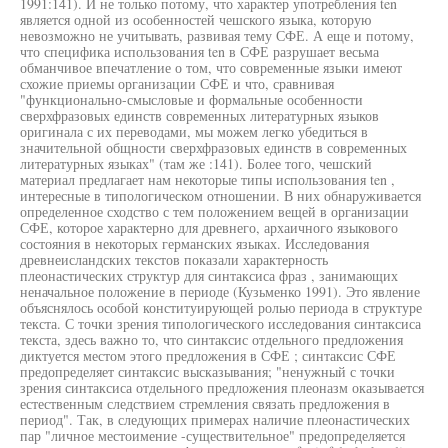
1991:141). И не только потому, что характер употребления ten
является одной из особенностей чешского языка, которую
невозможно не учитывать, развивая тему СФЕ. А еще и потому,
что специфика использования ten в СФЕ разрушает весьма
обманчивое впечатление о том, что современные языки имеют
схожие приемы организации СФЕ и что, сравнивая
"функционально-смысловые и формальные особенности
сверхфразовых единств современных литературных языков
оригинала с их переводами, мы можем легко убедиться в
значительной общности сверхфразовых единств в современных
литературных языках" (там же :141). Более того, чешский
материал предлагает нам некоторые типы использования ten ,
интересные в типологическом отношении. В них обнаруживается
определенное сходство с тем положением вещей в организации
СФЕ, которое характерно для древнего, архаичного языкового
состояния в некоторых германских языках. Исследования
древнеисландских текстов показали характерность
плеонастических структур для синтаксиса фраз , занимающих
неначальное положение в периоде (Кузьменко 1991). Это явление
объяснялось особой конституирующей ролью периода в структуре
текста. С точки зрения типологического исследования синтаксиса
текста, здесь важно то, что синтаксис отдельного предложения
диктуется местом этого предложения в СФЕ ; синтаксис СФЕ
предопределяет синтаксис высказывания; "ненужный с точки
зрения синтаксиса отдельного предложения плеоназм оказывается
естественным следствием стремления связать предложения в
период". Так, в следующих примерах наличие плеонастических
пар "личное местоимение -существительное" предопределяется