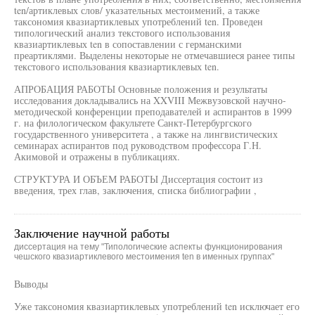
ten/артиклевых слов/ указательных местоимений, а также
таксономия квазиартиклевых употреблений ten. Проведен
типологический анализ текстового использования
квазиартиклевых ten в сопоставлении с германскими
преартиклями. Выделены некоторые не отмечавшиеся ранее типы
текстового использования квазиартиклевых ten.
АПРОБАЦИЯ РАБОТЫ Основные положения и результаты
исследования докладывались на XXVIII Межвузовской научно-
методической конференции преподавателей и аспирантов в 1999
г. на филологическом факультете Санкт-Петербургского
государственного университета , а также на лингвистических
семинарах аспирантов под руководством профессора Г.Н.
Акимовой и отражены в публикациях.
СТРУКТУРА И ОБЪЕМ РАБОТЫ Диссертация состоит из
введения, трех глав, заключения, списка библиографии ,
Заключение научной работы
диссертация на тему "Типологические аспекты функционирования
чешского квазиартиклевого местоимения ten в именных группах"
Выводы
Уже таксономия квазиартиклевых употреблений ten исключает его