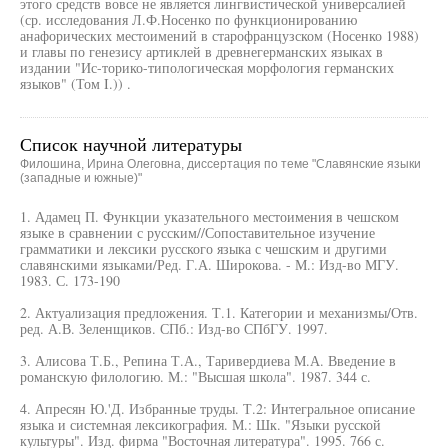
этого средств вовсе не является лингвистической универсалией
(ср. исследования Л.Ф.Носенко по функционированию
анафорических местоимений в старофранцузском (Носенко 1988)
и главы по генезису артиклей в древнегерманских языках в
издании "Ис-торико-типологическая морфология германских
языков" (Том I.)) .
Список научной литературы
Филошина, Ирина Олеговна, диссертация по теме "Славянские языки
(западные и южные)"
1. Адамец П. Функции указательного местоимения в чешском
языке в сравнении с русским//Сопоставительное изучение
грамматики и лексики русского языка с чешским и другими
славянскими языками/Ред. Г.А. Широкова. - М.: Изд-во МГУ.
1983. С. 173-190
2. Актуализация предложения. Т.1. Категории и механизмы/Отв.
ред. А.В. Зеленщиков. СПб.: Изд-во СПбГУ. 1997.
3. Алисова Т.Б., Репина Т.А., Таривердиева М.А. Введение в
романскую филологию. М.: "Высшая школа". 1987. 344 с.
4. Апресян Ю.'Д. Избранные труды. Т.2: Интегральное описание
языка и системная лексикография. М.: Шк. "Языки русской
культуры". Изд. фирма "Восточная литература". 1995. 766 с.