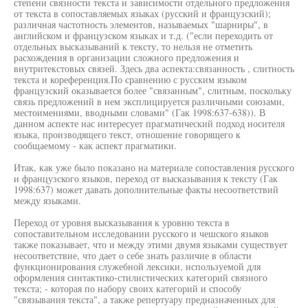
степени связности текста и зависимости отдельного предложения
от текста в сопоставляемых языках (русский и французский);
различная частотность элементов, называемых "шарниры", в
английском и французском языках и т.д. ("если переходить от
отдельных высказываний к тексту, то нельзя не отметить
расхождения в организации сложного предложения и
внутритекстовых связей. Здесь два аспекта:связанность , слитность
текста и кореференция.По сравнению с русским языком
французский оказывается более "связанным", слитным, поскольку
связь предложений в нем эксплицируется различными союзами,
местоимениями, вводными словами" (Гак 1998:637-638)). В
данном аспекте нас интересует прагматический подход носителя
языка, производящего текст, отношение говорящего к
сообщаемому - как аспект прагматики.
Итак, как уже было показано на материале сопоставления русского
и французского языков, переход от высказывания к тексту (Гак
1998:637) может давать дополнительные факты несоответствий
между языками.
Переход от уровня высказывания к уровню текста в
сопоставительном исследовании русского и чешского языков
также показывает, что и между этими двумя языками существует
несоответствие, что дает о себе знать различие в области
функционирования служебной лексики, используемой для
оформления синтактико-стилистических категорий связного
текста; - которая по набору своих категорий и способу
"связывания текста", а также репертуару предназначенных для