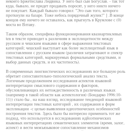
некоего Бржетислава Людвика. У него был сын Богуслав. - так тот
куда, бывало, не придет продавать поросят, у него никто ничего
не покупает. Каждый бывало говорил: "Это сын того, которого
проткнули на базаре. Тоже небось порядочный жулик!" ] .В конце
концов ему ничего не оставалось, как прыгнуть в Крумлове с (0)
моста во Влтаву.
Таким образом, специфика функционирования квазиартиклевых
ten в тексте приводит к различиям в эксплицитности между
русским и чешским языками в сфере выражения текстовых
категорий; чешский выступает как более эксплицитный язык в
сопоставлении с русским языком (различия затрагивают и спектр
текстовых категорий, маркируемых формальными средствами, и
выбор данных средств, и их частотность).
В современных лингвистических исследованиях все большую роль
обретает сопоставительно-типологический анализ текста.
Логичным продолжением исследования аспектов языковой
интерпретации смыслового содержания и факторов,
обусловливающих их нетождественность в различных языках
(например в такой области как аспектология) (Бондарко 1996:10-
11)) стало бы , на наш взгляд, исследование тенденций языковой
интерпретации текстовых категорий , их содержания и форм
экспликации -с целью выявления идеоэтнических особенностей
построения текстов. Здесь было бы интересно применить тот же
подход, что используется в исследованиях идйоэтнических
языковых интерпретациях семантических элементов (время, залог,
аспект) и вести межъязыковое сопоставление механизмов