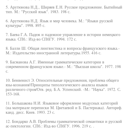
5. Арутюнова Н.Д., Ширяев Е.Н. Русское предложение. Бытийный
тип. М.: "Русский язык". 1983. 198 с.
6. Арутюнова Н.Д. Язык и мир человека. М.: "Языки русской
культуры". 1998. 895 с.
7. Баева Г.А. Падеж и падежное управление в истории немецкого
языка. СПб.: Изд-во СПбГУ. 1994. 172 с.
8. Балли Ш. Общая лингвистика и вопросы французского языка.-
М.: Издательство иностранной литературы.1955. 416 с.
9. Басманова А.Г. Именные грамматические категории в
современном французском языке.- М.: "Высшая школа". 1977. 198
с.
10. Бенвенист Э. Относительные предложения, проблема общего
язы-кознания//Принципы типологического анализа языков
различного строя/Отв. ред. Б.А. Успенский. -М.: "Наука". 1972. С.
153-168.
11. Большакова Н.И. Языковое оформление модусных категорий
(на материале переписки М. Цветаевой и Б. Пастернака). Автореф.
канд. дисс. Киев. 1993. 23 с.
12. Бондарко А.В. Проблемы грамматической семантики и русской
ас-пектологии. СПб.: Изд-во СПбГУ. 1996. 219 с. .