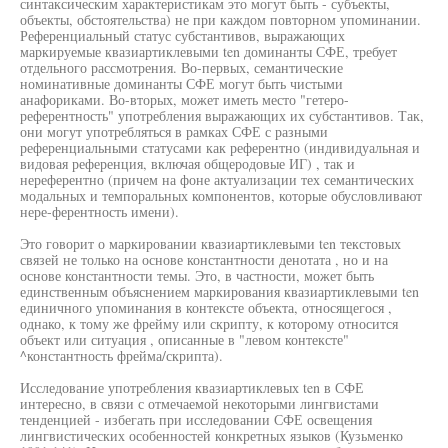
синтаксическим характеристикам это могут быть - субъекты,
объекты, обстоятельства) не при каждом повторном упоминании.
Референциальный статус субстантивов, выражающих
маркируемые квазиартиклевыми ten доминанты СФЕ, требует
отдельного рассмотрения. Во-первых, семантические
номинативные доминанты СФЕ могут быть чистыми
анафориками. Во-вторых, может иметь место "гетеро-
референтность" употребления выражающих их субстантивов. Так,
они могут употребляться в рамках СФЕ с разными
референциальными статусами как референтно (индивидуальная и
видовая референция, включая общеродовые ИГ) , так и
нереферентно (причем на фоне актуализации тех семантических
модальных и темпоральных компонентов, которые обусловливают
нере-ферентность имени).
Это говорит о маркировании квазиартиклевыми ten текстовых
связей не только на основе константности денотата , но и на
основе константности темы. Это, в частности, может быть
единственным объяснением маркирования квазиартиклевыми ten
единичного упоминания в контексте объекта, относящегося ,
однако, к тому же фрейму или скрипту, к которому относится
объект или ситуация , описанные в "левом контексте"
^константность фрейма/скрипта).
Исследование употребления квазиартиклевых ten в СФЕ
интересно, в связи с отмечаемой некоторыми лингвистами
тенденцией - избегать при исследовании СФЕ освещения
лингвистических особенностей конкретных языков (Кузьменко