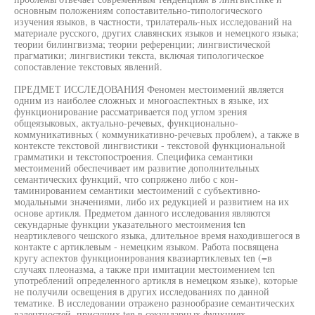
основным положениям сопоставительно-типологического
изучения языков, в частности, трилатераль-ных исследований на
материале русского, других славянских языков и немецкого языка;
теории билингвизма; теории референции; лингвистической
прагматики; лингвистики текста, включая типологическое
сопоставление текстовых явлений.
ПРЕДМЕТ ИССЛЕДОВАНИЯ Феномен местоимений является
одним из наиболее сложных и многоаспектных в языке, их
функционирование рассматривается под углом зрения
общеязыковых, актуально-речевых, функционально-
коммуникативных ( коммуникативно-речевых проблем), а также в
контексте текстовой лингвистики - текстовой функциональной
грамматики и текстопостроения. Специфика семантики
местоимений обеспечивает им развитие дополнительных
семантических функций, что сопряжено либо с кон-
таминированием семантики местоимений с субъективно-
модальными значениями, либо их редукцией и развитием на их
основе артикля. Предметом данного исследования являются
секундарные функции указательного местоимения ten
неартиклевого чешского языка, длительное время находившегося в
контакте с артиклевым - немецким языком. Работа посвящена
кругу аспектов функционирования квазиартиклевых ten (=в
случаях плеоназма, а также при имитации местоимением ten
употреблений определенного артикля в немецком языке), которые
не получили освещения в других исследованиях по данной
тематике. В исследовании отражено разнообразие семантических
валентностей, присущих ten в секундарных функциях,