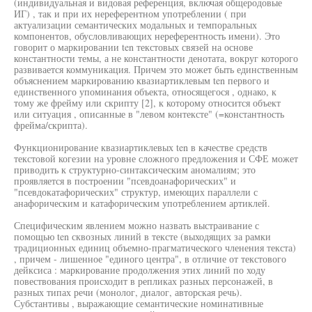
(индивидуальная и видовая референция, включая общеродовые
ИГ) , так и при их нереферентном употреблении ( при
актуализации семантических модальных и темпоральных
компонентов, обусловливающих нереферентность имени). Это
говорит о маркировании ten текстовых связей на основе
константности темы, а не константности денотата, вокруг которого
развивается коммуникация. Причем это может быть единственным
объяснением маркированию квазиартиклевым ten первого и
единственного упоминания объекта, относящегося , однако, к
тому же фрейму или скрипту [2], к которому относится объект
или ситуация , описанные в "левом контексте" (=константность
фрейма/скрипта).
Функционирование квазиартиклевых ten в качестве средств
текстовой когезии на уровне сложного предложения и СФЕ может
приводить к структурно-синтаксическим аномалиям; это
проявляется в построении "псевдоанафорических" и
"псевдокатафорических" структур, имеющих параллели с
анафорическим и катафорическим употреблением артиклей.
Специфическим явлением можно назвать выстраивание с
помощью ten сквозных линий в тексте (выходящих за рамки
традиционных единиц объемно-прагматического членения текста)
, причем - лишенное "единого центра", в отличие от текстового
дейксиса : маркирование продолжения этих линий по ходу
повествования происходит в репликах разных персонажей, в
разных типах речи (монолог, диалог, авторская речь).
Субстантивы , выражающие семантические номинативные