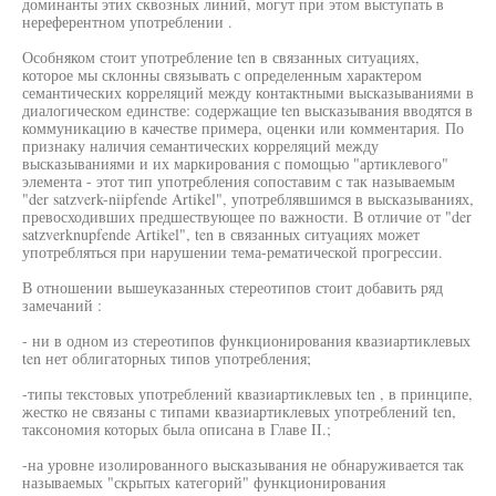
доминанты этих сквозных линий, могут при этом выступать в
нереферентном употреблении .
Особняком стоит употребление ten в связанных ситуациях,
которое мы склонны связывать с определенным характером
семантических корреляций между контактными высказываниями в
диалогическом единстве: содержащие ten высказывания вводятся в
коммуникацию в качестве примера, оценки или комментария. По
признаку наличия семантических корреляций между
высказываниями и их маркирования с помощью "артиклевого"
элемента - этот тип употребления сопоставим с так называемым
"der satzverk-niipfende Artikel", употреблявшимся в высказываниях,
превосходивших предшествующее по важности. В отличие от "der
satzverknupfende Artikel", ten в связанных ситуациях может
употребляться при нарушении тема-рематической прогрессии.
В отношении вышеуказанных стереотипов стоит добавить ряд
замечаний :
- ни в одном из стереотипов функционирования квазиартиклевых
ten нет облигаторных типов употребления;
-типы текстовых употреблений квазиартиклевых ten , в принципе,
жестко не связаны с типами квазиартиклевых употреблений ten,
таксономия которых была описана в Главе II.;
-на уровне изолированного высказывания не обнаруживается так
называемых "скрытых категорий" функционирования