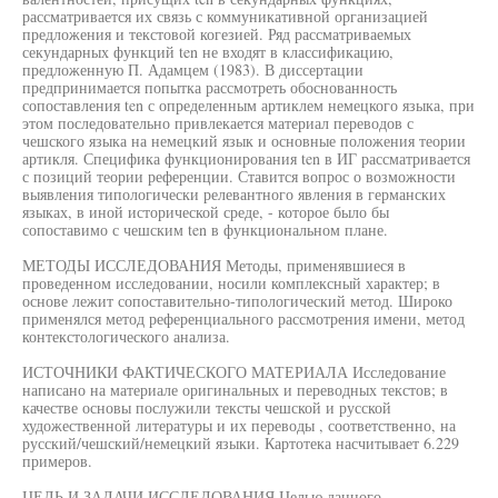
рассматривается их связь с коммуникативной организацией
предложения и текстовой когезией. Ряд рассматриваемых
секундарных функций ten не входят в классификацию,
предложенную П. Адамцем (1983). В диссертации
предпринимается попытка рассмотреть обоснованность
сопоставления ten с определенным артиклем немецкого языка, при
этом последовательно привлекается материал переводов с
чешского языка на немецкий язык и основные положения теории
артикля. Специфика функционирования ten в ИГ рассматривается
с позиций теории референции. Ставится вопрос о возможности
выявления типологически релевантного явления в германских
языках, в иной исторической среде, - которое было бы
сопоставимо с чешским ten в функциональном плане.
МЕТОДЫ ИССЛЕДОВАНИЯ Методы, применявшиеся в
проведенном исследовании, носили комплексный характер; в
основе лежит сопоставительно-типологический метод. Широко
применялся метод референциального рассмотрения имени, метод
контекстологического анализа.
ИСТОЧНИКИ ФАКТИЧЕСКОГО МАТЕРИАЛА Исследование
написано на материале оригинальных и переводных текстов; в
качестве основы послужили тексты чешской и русской
художественной литературы и их переводы , соответственно, на
русский/чешский/немецкий языки. Картотека насчитывает 6.229
примеров.
ЦЕЛЬ И ЗАДАЧИ ИССЛЕДОВАНИЯ Целью данного