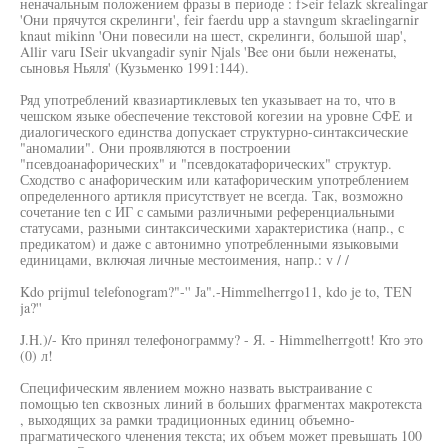
неначальным положением фразы в периоде : f>eir felazk skrealingar
'Они прячутся скрелинги', feir faerdu upp a stavngum skraelingarnir
knaut mikinn 'Они повесили на шест, скрелинги, большой шар',
Allir varu ISeir ukvangadir synir Njals 'Bee они были неженаты,
сыновья Ньяля' (Кузьменко 1991:144).
Ряд употреблений квазиартиклевых ten указывает на то, что в
чешском языке обеспечение текстовой когезии на уровне СФЕ и
диалогического единства допускает структурно-синтаксические
"аномалии". Они проявляются в построении
"псевдоанафорических" и "псевдокатафорических" структур.
Сходство с анафорическим или катафорическим употреблением
определенного артикля присутствует не всегда. Так, возможно
сочетание ten с ИГ с самыми различными референциальными
статусами, разными синтаксическими характеристика (напр., с
предикатом) и даже с автонимно употребленными языковыми
единицами, включая личные местоимения, напр.: v / /
Kdo prijmul telеfonogram?"-'' Ja".-Himmelherrgo11, kdo je to, TEN
ja?''
J.H.)/- Кто принял телефонограмму? - Я. - Himmelherrgott! Кто это
(0) л!
Специфическим явлением можно назвать выстраивание с
помощью ten сквозных линий в больших фрагментах макротекста
, выходящих за рамки традиционных единиц объемно-
прагматического членения текста; их объем может превышать 100