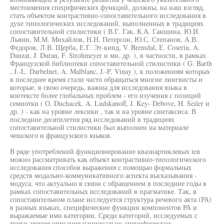
местоимения специфических функций, должны, на наш взгляд,
стать объектом контрастивно-сопоставительного исследования в
духе типологических исследований, выполненных в традициях
сопоставительной стилистики ( В.Г. Гак, К.А. Ганшина, Ю.И.
Львин, М.М. Михайлов, Н.Н. Петерсон, Ю.С. Степанов, А.В.
Федоров, Л.В. Щерба, Е.Г. Эт-кинд, V. Bremdal, Е. Coseriu, A.
Dauzat, J. Duran, F. Strohmeyer и мн. др. ), в частности, в рамках
Французской библиотеки сопоставительной стилистики ( G. Barth
, J.-L. Darbelnet, A. Malblanc, J.-P. Vinay ), к положениям которых
в последнее время стали часто обращаться многие лингвисты и
которые, в свою очередь, важны для исследования языка в
контексте более глобальных проблем - его изучения с позиций
семиотки ( О. Duchacek, A. Ludskanoff, J. Key- Debove, H. Seiler и
др. ) - как на уровне лексики , так и на уровне синтаксиса. В
последние десятилетия ряд исследований в традициях
сопоставительной стилистики был выполнен на материале
чешского и французского языков.
В ряде употреблений функционирование квазиартиклевых ten
можно рассматривать как объект контрастивно-типологического
исследования способов выражения с помощью формальных
средств модально-коммуникативного аспекта высказывания -
модуса, что актуально в связи с обращением в последние годы в
рамках сопоставительных исследований в прагматике. Так, в
сопоставительном плане исследуется структура речевого акта (РА)
в разных языках, специфические функции компонентов РА и
выражаемые ими категории. Среди категорий, исследуемых с
точки зрения описания национально-специфических