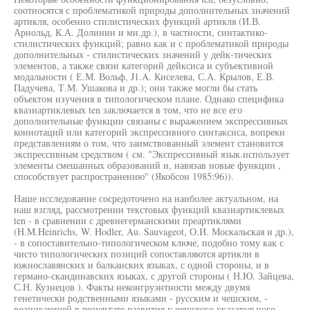
соотносятся с проблематикой природы дополнительных значений
артикля, особенно стилистических функций артикля (И.В.
Арнольд, К.А. Долинин и мн.др.), в частности, синтактико-
стилистических функций; равно как и с проблематикой природы
дополнительных - стилистических значений у дейк-тических
элементов, а также связи категорий дейксиса и субъективной
модальности ( Е.М. Вольф, J1.A. Киселева, С.А. Крылов, Е.В.
Падучева, Т.М. Ушакова и др.); они также могли бы стать
объектом изучения в типологическом плане. Однако специфика
квазиартиклевых ten заключается в том, что не все его
дополнительные функции связаны с выражением экспрессивных
коннотаций или категорий экспрессивного синтаксиса, вопреки
представлениям о том, что заимствованный элемент становится
экспрессивным средством ( см. "Экспрессивный язык.использует
элементы смешанных образований и, навязав новые функции ,
способствует распространению" (Якобсон 1985:96)).
Наше исследование сосредоточено на наиболее актуальном, на
наш взгляд, рассмотрении текстовых функций квазиартиклевых
ten - в сравнении с древнегерманскими преартиклями
(H.M.Heinrichs, W. Hodler, Au. Sauvageot, О.И. Москальская и др.),
- в сопоставительно-типологическом ключе, подобно тому как с
чисто типологических позиций сопоставляются артикли в
южнославянских и балканских языках, с одной стороны, и в
германо-скандинавских языках, с другой стороны ( Н.Ю. Зайцева,
С.Н. Кузнецов ). Факты неконгруэнтности между двумя
генетически родственными языками - русским и чешским, -
возникающей в результате развития у чешского указательного