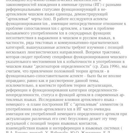
закономерностей вхождения в именные группы (ИГ) с разными
референциальными статусами функционирующей в не-
артиклевом чешском языке единицы, демонстрирующей
"артиклевые" черты (ten). В работе исследуются аспекты
функционирования ten , имеющие непосредственное отношение к
проблеме сопоставления ten с артиклем, а также к проблеме
вызываемого употреблением ten в секундарных функциях
несоответствия в выражении в чешском и русском языках, в
частности, ряда текстовых и коммуникативно-прагматических
категорий; вышеуказанные аспекты требуют изучения с позиций
нескольких лингвистических направлений. Вопреки трактовке,
которая сводит проблему специфики функционирования чешского
указательного местоимения ten к избыточности в употреблении в
чешском языке "десигнаторов определенности" (ср. Zaza 1996), мы
считаем, что привлечение положений теории артикля - в
функционально-сопоставительном аспекте - было бы не вполне
оправдано; равно как и рассмотрение данной темы,
исключительно, в контексте проблем теории актуализации,
референции и функционирования категории определенности-
неопределенности, статуса и функций артикля в современных ар-
тиклевых языках. Исследование влияния артиклевого языка -
немецкого -в плане построения ИГ с "артиклевым" элементом (в
употреблении квази-артиклевого ten в ИГ часто очевидна
имитация им употреблений немецкого определенного артикля при
актуализации различных его сем) безусловно делает эту тему
актуальной с позиций теории языковых контактов,
взаимодействия языков и интерференции в языковых системах (
В.А. Богоро-дицкий, У. Вайнрайх, Ю.О. Жлуктенко, Е.Д.