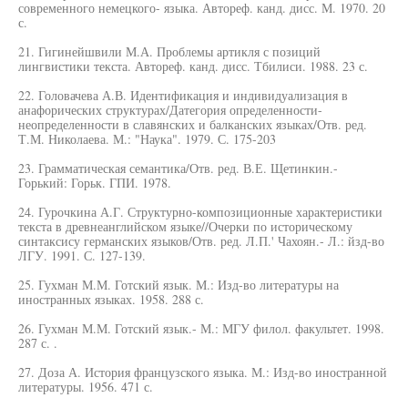
современного немецкого- языка. Автореф. канд. дисс. М. 1970. 20
с.
21. Гигинейшвили М.А. Проблемы артикля с позиций
лингвистики текста. Автореф. канд. дисс. Тбилиси. 1988. 23 с.
22. Головачева А.В. Идентификация и индивидуализация в
анафорических структурах/Датегория определенности-
неопределенности в славянских и балканских языках/Отв. ред.
Т.М. Николаева. М.: "Наука". 1979. С. 175-203
23. Грамматическая семантика/Отв. ред. В.Е. Щетинкин.-
Горький: Горьк. ГПИ. 1978.
24. Гурочкина А.Г. Структурно-композиционные характеристики
текста в древнеанглийском языке//Очерки по историческому
синтаксису германских языков/Отв. ред. Л.П.' Чахоян.- Л.: йзд-во
ЛГУ. 1991. С. 127-139.
25. Гухман М.М. Готский язык. М.: Изд-во литературы на
иностранных языках. 1958. 288 с.
26. Гухман М.М. Готский язык.- М.: МГУ филол. факультет. 1998.
287 с. .
27. Доза А. История французского языка. М.: Изд-во иностранной
литературы. 1956. 471 с.