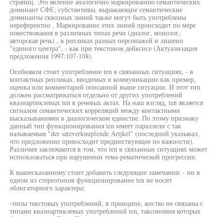
страниц. Это явление аналогично маркированию семантических
доминант СФЕ; субстантивы, выражающие семантические
доминанты сквозных линий также могут быть употреблены
нереферентно . Маркирование этих линий происходит по мере
повествования в различных типах речи (диалог, монолог,
авторская речь) , в репликах разных персонажей и лишено
"единого центра", - как при текстовом дейксисе (Актуализация
предложения 1997:107-108).
Особняком стоит употребление ten в связанных ситуациях, - в
контактных репликах, вводимых в коммуникацию как пример,
оценка или комментарий описанной выше ситуации. И этот тип
должен рассматриваться отдельно от других употреблений
квазиартиклевых ten в речевых актах. На наш взгляд, ten является
сигналом семантических корреляций между контактными
высказываниями в диалогическом единстве. По этому признаку
данный тип функционирования ten имеет параллели с так
называемым "der satzverknupfende Artjkel" (последний указывал,
что предложение превосходит предшествующее по важности).
Различия заключаются в том, что ten в связанных ситуациях может
использоваться при нарушении тема-рематической прогрессии.
К вышесказанному стоит добавить следующие замечания: - ни в
одном из стереотипов функционирование ten не носит
облигаторного характера;
-типы текстовых употреблений, в принципе, жестко не связаны с
типами квазиартиклевых употреблений ten, таксономия которых