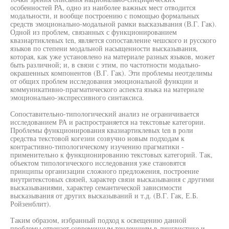
особенностей РА, одно из наиболее важных мест отводится
модальности, и вообще построению с помощью формальных
средств эмоционально-модальной рамки высказывания (В.Г. Гак).
Одной из проблем, связанных с функционированием
квазиартиклевых ten, является сопоставление чешского и русского
языков по степени модальной насыщенности высказывания,
которая, как уже установлено на материале разных языков, может
быть различной; и, в связи с этим, по частотности модально-
окрашенных компонентов (В.Г. Гак). Эти проблемы неотделимы
от общих проблем исследования эмоциональной функции и
коммуникативно-прагматического аспекта языка на материале
эмоционально-экспрессивного синтаксиса.
Сопоставительно-типологический анализ не ограничивается
исследованием РА и распространяется на текстовые категории.
Проблемы функционирования квазиартиклевых ten в роли
средства текстовой когезии созвучно новым подходам к
контрастивно-типологическому изучению прагматики -
применительно к функционированию текстовых категорий. Так,
объектом типологического исследования уже становятся
принципы организации сложного предложения, построение
внутритекстовых связей, характер связи высказывания с другими
высказываниями, характер семантической зависимости
высказывания от других высказываний и т.д. (В.Г. Гак, Е.Б.
Ройзенблит).
Таким образом, избранный подход к освещению данной
проблемы отвечает современным тенденциям в лингвистике и