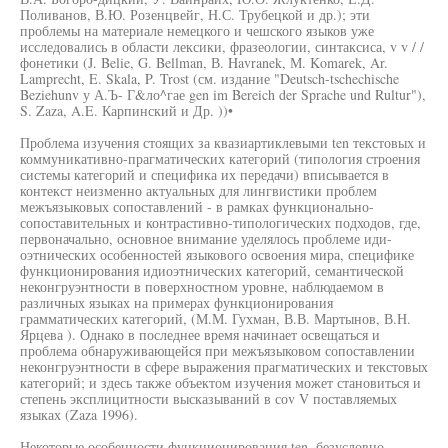
Поливанов, В.Ю. Розенцвейг, Н.С. Трубецкой и др.); эти
проблемы на материале немецкого и чешского языков уже
исследовались в области лексики, фразеологии, синтаксиса, v v / /
фонетики (J. Belie, G. Bellman, В. Havranek, М. Komarek, Ar.
Lamprecht, E. Skala, P. Trost (см. издание "Deutsch-tschechische
Beziehunv у А.Ъ- Г&ло^гае gen im Bereich der Sprache und Rultur"),
S. Zaza, A.E. Карпинский и Др. ))•
Проблема изучения стоящих за квазиартиклевыми ten текстовых и
коммуникативно-прагматических категорий (типология строения
системы категорий и специфика их передачи) вписывается в
контекст неизменно актуальных для лингвистики проблем
межъязыковых сопоставлений - в рамках функционально-
сопоставительных и контрастивно-типологических подходов, где,
первоначально, основное внимание уделялось проблеме иди-
оэтнических особенностей языкового освоения мира, специфике
функционирования идиоэтнических категорий, семантической
неконгруэнтности в поверхностном уровне, наблюдаемом в
различных языках на примерах функционирования
грамматических категорий, (М.М. Гухман, В.В. Мартынов, В.Н.
Ярцева ). Однако в последнее время начинает освещаться и
проблема обнаруживающейся при межъязыковом сопоставлении
неконгруэнтности в сфере выражения прагматических и текстовых
категорий; и здесь также объектом изучения может становиться и
степень эксплицитности высказываний в соv V поставляемых
языках (Zaza 1996).
Некоторые особенности функционирования ten, безусловно,