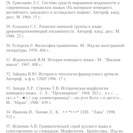
28. Ермолаева Л.С. Система средств выражения модальности в
современных германских языках (На материале немецкого,
английского, шведского и исландского языков). Автореф. канд.
дисс. М. 1964. 15 с.
29. Есказина С.С. Развитие именной группы в языке
древневерхненемецкой письменности. Автореф. канд. дисс. М.
1988. 22 с.
30. Есперсен 0. Философия грамматики. М.: Изд-во иностранной
литературы. 1958. 404 с.
31. Жирмунский B.M. История немецкого языка.- M.: "Высшая
школа". 1965. 408 с,
32. Зайцева Н.Ю. История и типология французского артикля.
Автореф. .к.ф.н. СПб5 1996. 17 с.
33. Зиндер Л.Р., Строева Т.В. Историческая морфология
немецкого языка. -1- Л.: "Просвещение". 1968. 263 с.. я а ~ .,.,
ск>:л ^ - ■ г,!-уар элементарныход!-::;ин pvcr-Kovu с-п-акгч'са ,
М.: "Науки", 1988.' 439 с.
34. Иванова И., Чахоян Л., К. . • • *• •.•* СПб.: "Лань". 1998.
512.с.
35. Исаченко А.В. Грамматический строй русского языка в
сопоставлении со словацким. Морфология.- Братислава.: Изд-во