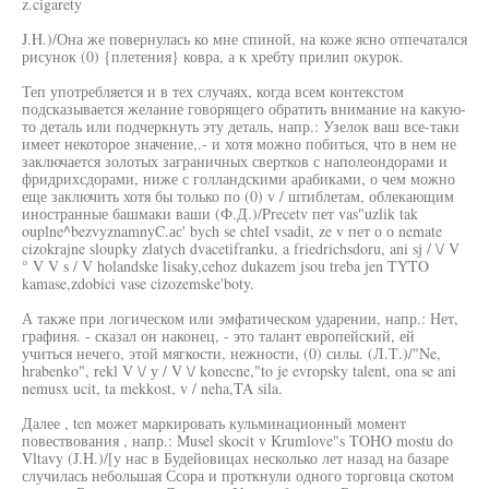
z.cigarety
J.H.)/Она же повернулась ко мне спиной, на коже ясно отпечатался
рисунок (0) {плетения} ковра, а к хребту прилип окурок.
Теп употребляется и в тех случаях, когда всем контекстом
подсказывается желание говорящего обратить внимание на какую-
то деталь или подчеркнуть эту деталь, напр.: Узелок ваш все-таки
имеет некоторое значение,.- и хотя можно побиться, что в нем не
заключается золотых заграничных свертков с наполеондорами и
фридрихсдорами, ниже с голландскими арабиками, о чем можно
еще заключить хотя бы только по (0) v / штиблетам, облекающим
иностранные башмаки ваши (Ф.Д.)/Precetv пет vas"uzlik tak
ouplne^bezvyznamnyC.ас' bych se chtel vsadit, ze v пет о о nemate
cizokrajne sloupky zlatych dvacetifranku, a friedrichsdoru, ani sj / \/ V
° V V s / V holandske lisaky,cehoz dukazem jsou treba jen TYTO
kamase,zdobici vase cizozemske'boty.
А также при логическом или эмфатическом ударении, напр.: Нет,
графиня. - сказал он наконец, - это талант европейский, ей
учиться нечего, этой мягкости, нежности, (0) силы. (Л.Т.)/"Ne,
hrabenko", rekl V \/ у / V \/ konecne,"to je evropsky talent, ona se ani
nemusx ucit, ta mekkost, v / neha,TA sila.
Далее , ten может маркировать кульминационный момент
повествования , напр.: Musel skocit v Krumlove"s TOHO mostu do
Vltavy (J.H.)/[y нас в Будейовицах несколько лет назад на базаре
случилась небольшая Ссора и проткнули одного торговца скотом