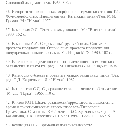
Словацкой академии наук. 1965. 302 с.
36. Историко-типологическая морфология германских языков Т.1.
Фо-номорфология. Парадигматика. Категории имени/Ред. М.М.
Гухман. М.: "Наука". 1977.
37. Каменская О.Л. Текст и коммуникация. М.: "Высшая школа".
1990. 152 с.
38. Камынина А.А. Современный русский язык. Синтаксис
простого предложения. Осложнение простого предложения
полупредикативными членами. М.: Изд-во МГУ. 1983. 102 с.
39. Категория определенности-неопределенности в славянских и
балканских языках/Отв. ред. Т.М. Николаева.- М.: "Наука". 1979.
40. Категория субъекта и объекта в языках различных типов /Отв.
ред. С.Д. Кацнельсон. Л.: "Наука". 1982.
41. Кацнельсон С.Д. Содержание слова, значение и обозначение.
-М.-Л.: "Наука". 1965. 110 с.
42. Князев Ю.П. Шкала реальности/ирреальности, наклонение,
время и таксономические классы глаголов//Типология.
Грамматика. Семантика:К 6 5-летию B.C. Храковского/Ред. Н.А.
Козинцева, А.К. Оглоблин.- СПб.: "Наука". 1998. С. 209-215.
43. Козинцева Н.А. Временная локализованность/