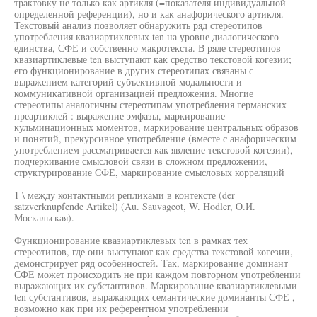
трактовку не только как артикля (=показателя индивидуальной
определенной референции), но и как анафорического артикля.
Текстовый анализ позволяет обнаружить ряд стереотипов
употребления квазиартиклевых ten на уровне диалогического
единства, СФЕ и собственно макротекста. В ряде стереотипов
квазиартиклевые ten выступают как средство текстовой когезии;
его функционирование в других стереотипах связаны с
выражением категорий субъективной модальности и
коммуникативной организацией предложения. Многие
стереотипы аналогичны стереотипам употребления германских
преартиклей : выражение эмфазы, маркирование
кульминационных моментов, маркирование центральных образов
и понятий, прекурсивное употребление (вместе с анафорическим
употреблением рассматривается как явление текстовой когезии),
подчеркивание смысловой связи в сложном предложении,
структурирование СФЕ, маркирование смысловых корреляций
1 \ между контактными репликами в контексте (der
satzverknupfende Artikel) (Au. Sauvageot, W. Hodler, О.И.
Москальская).
Функционирование квазиартиклевых ten в рамках тех
стереотипов, где они выступают как средства текстовой когезии,
демонстрирует ряд особенностей. Так, маркирование доминант
СФЕ может происходить не при каждом повторном употреблении
выражающих их субстантивов. Маркирование квазиартиклевыми
ten субстантивов, выражающих семантические доминанты СФЕ ,
возможно как при их референтном употреблении