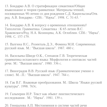
13. Бондарко А.В. О стратификации семантики//Общее
языкознание и теория грамматики: Материалы чтений,
посвященных 90-летию со дня рождения С.Д. Кацнельсона/Отв.
ред. А.В. Бондарко.- СПб.: "Наука". 1998. С. 51-63. '
14. Бондарко А.В. К вопросу о временных отношениях//
Типология. Грамматика. Семантика : К 65-летию B.C.
Храковского/Ред. Н.А. Козинцева, А.К. Оглоблин. СПб.: "Наука".
1998. С. 157-179.
15. Валгина Н.С., Розенталь Д.Э., Фомина М.И. Современных
русский язык. М.: "Высшая школа". 1987. 480 с.
16. Васильева-Шведе O.K., Степанов Г.В. Теоретическая
грамматика испанского языка: Морфология и синтаксис частей
речи. М.: "Высшая школа". 1980. 336 с.
17. Виноградов В.В. Русский язык (Грамматическое учение о
слове). М.-.П.: "Высшая школа". 1947. 784 с.
18. Гак В.Г. Языковые преобразования. М.: Школа "Языки русской
культуры". 1998. 763с.
19. Гальперин И.Р. Текст как обьект лингвистического
исследования . М.: "Наука". 1981. 139 с.
20. Генералова А.П. Местоимения в системе частей речи