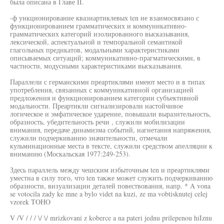
была описана в Главе II.
-ф ункционирование квазиартиклевых ten не взаимосвязано с
функционированием грамматических и коммуникативно-
грамматических категорий изолированного высказывания,
лексической, аспектуальной и темпоральной семантикой
глагольных предикатов, модальными характеристиками
описываемых ситуаций; коммуникативно-прагматическими, в
частности, модусными характеристиками высказывания.
Параллели с германскими преартиклями имеют место и в типах
употребления, связанных с коммуникативной организацией
предложения и функционированием категории субъективной
модальности. Преартикли сигнализировали настойчивое
логическое и эмфатическое ударение, повышали выразительность,
образность, убедительность речи , служили мобилизации
внимания, передаче динамизма событий, нагнетания напряжения,
служили подчеркиванию значительности, отмечали
кульминационные места в тексте, служили средством апелляции к
вниманию (Москальская 1977:249-253).
Здесь параллель между чешским избыточным ten и преартиклями
уместна в силу того, что ten также может служить подчеркиванию
образности, визуализации деталей повествования, напр. * A vona
se votocila zady ke mne a bylo videt na kuzi, ze ma vobtisknutej celej
vzorek TOHO
V /V / / / \/ \/ mrizkovani z koberce a na pateri jednu prilepenou hiIznu