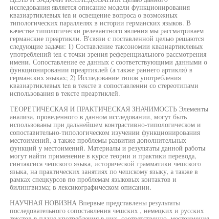
исследования является описание модели функционирования
квазиартиклевых ten и освещение вопроса о возможных
типологических параллелях в истории германских языков. В
качестве типологически релевантного явления мы рассматриваем
германские преартикли. В'связи с поставленной целью решаются
следующие задачи: 1) Составление таксономии квазиартиклевых
употреблений ten с точки зрения референциального рассмотрения
имени. Сопоставление ее данных с соответствующими данными о
функционировании преартиклей (а также раннего артикля) в
германских языках; 2) Исследование типов употребления
квазиартиклевых ten в тексте в сопоставлении со стереотипами
использования в тексте преартиклей.
ТЕОРЕТИЧЕСКАЯ И ПРАКТИЧЕСКАЯ ЗНАЧИМОСТЬ Элементы
анализа, проведенного в данном исследовании, могут быть
использованы при дальнейшем контрастивно-типологическом и
сопоставительно-типологическом изучении функционирования
местоимений, а также проблемы развития дополнительных
функций у местоимений. Материалы и результаты данной работы
могут найти применение в курсе теории и практики перевода,
синтаксиса чешского языка, исторической грамматики чешского
языка, на практических занятиях по чешскому языку, а также в
рамках спецкурсов по проблемам языковых контактов и
билингвизма; в лексикографическом описании.
НАУЧНАЯ НОВИЗНА Впервые представлены результаты
последовательного сопоставления чешских , немецких и русских
текстов в плане употребления в них, соответственно, местоимения