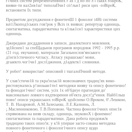
г1чних систем репреэентативних г ах i д но по л i ськкх roaipoK,
вияви-ти вал2ив1ш! типолаПчн1 сп!льн1 риси цих -roBipoK,
встановити Ix типи.
Предметом досупдження е фонетнчШ 1 фонолог i4Hi системи
ва\1Лкопод1ських гов!рок у Bcix ix виявах: репертуар одиниць,
синтагматика, парадигматика та к1льк1сн1 характеристики цих
одиниць.
Джередани досдддиення в записи, диалектного мовлення,
эд1йснен1 за спеЩадьнов програмов впродовж 1992 - 1995 p.p.
(21 год. евучання), матерхали Загальнослов'янського
д1нгв1стичного •атласу, Атласу украшсько! мови,
дгааекто.чог1чн1 досл1дження, д1адектк1 словники.
У робот! використан! описовий i тшгалоПчний методи.
У слав!стичн1й та укра!нськ1й мовоэнавчих традиц!ях вико-
ристовувались р!эноыан1тн1 методики вияву та опису фонетично!
та фонодог1чно! систем, ycix 1х об'бднуе прагнедня до'
максимально ловкого вхдтворення об'екта досл!д*ення. Найб1льш
повн! описи украшських roBipoK эдхйснеко О.Вроком, 0'.Лешкою,
Т. В. Назаровой, А.М.Залесьюш, Л.Е.Калнинь, Л.
¡.Масленниковою, Т.В.Поповою. Частина фонолог1чних опис1в
спрямована на вияв складу, одиниць, звуковоХ i фонемно!
синтагматики та парадигматики. Дана робота продовж/в
традицию таких опио!в; у к!й уперше эасто-сована методика
повного фонетичного i фонолог1чного опису щэдо