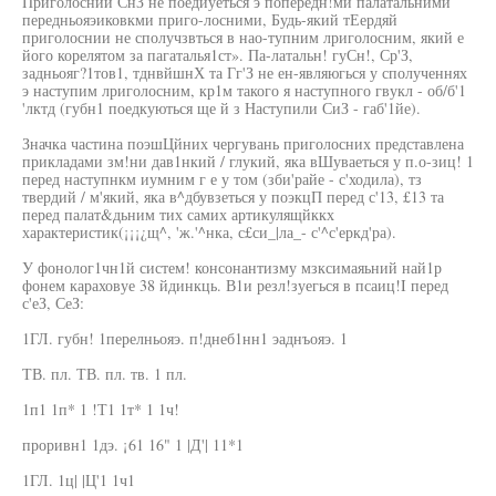
Приголосний СнЗ не поедиуеться э попередн!ми палатальними
передньояэиковкми приго-лосними, Будь-який тЕердяй
приголоснии не сполучзвться в нао-тупним лриголосним, який е
його корелятом за пагаталья1ст». Па-латальн! гуСн!, Ср'З,
задньояг?1тов1, тднвйшнХ та Гг'З не ен-являюгься у сполученнях
э наступим лриголосним, кр1м такого я наступного гвукл - об/б'1
'лктд (губн1 поедкуються ще й з Наступили СиЗ - габ'1йе).
Значка частина поэшЦйних чергувань приголосних представлена
прикладами зм!ни дав1нкий / глукий, яка вШуваеться у п.о-зиц! 1
перед наступнкм иумним г е у том (зби'райе - с'ходила), тз
твердий / м'який, яка в^дбувзеться у поэкцП перед с'13, £13 та
перед палат&дьним тих самих артикулящйккх
характеристик(¡¡¡¿щ^, 'ж.'^нка, с£си_|ла_- с'^с'еркд'ра).
У фонолог1чн1й систем! консонантизму мзксимаяьний най1р
фонем караховуе 38 йдинкць. В1и резл!зуегься в псаиц!I перед
с'еЗ, СеЗ:
1ГЛ. губн! 1перелньояэ. п!днеб1нн1 эаднъояэ. 1
ТВ. пл. ТВ. пл. тв. 1 пл.
1п1 1п* 1 !Т1 1т* 1 1ч!
проривн1 1дэ. ¡61 16" 1 |Д'| 11*1
1ГЛ. 1ц| |Ц'1 1ч1