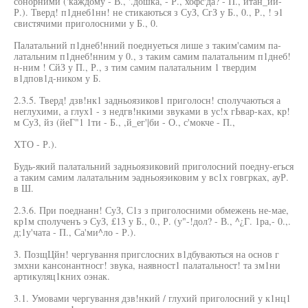
сонорними ('каждому - В., '.дошка, - Р., хофс'да? - П., итан_ии-
Р.). Тверд! п1днеб1нн! не стикаються з СуЗ, СгЗ у Б., 0., Р., ! э1
свистячими приголосними у Б., 0.
Палатальний п1днеб!нний поеднуеться лише з таким'самим па-
латальним п1днеб!нним у 0., з таким самим палатальним п1днеб!
н-ним ! СйЗ у П., Р., з тим самим палатальним 1 твердим
в1дпов1д-ником у Б.
2.3.5. Тверд! дзв!нк1 задньоязиков1 приголосн! сполучаються а
неглухими, а глух1 - з недгв!нкими звуками в ус!х гЬвар-ках, кр!
м СуЗ, йз (йеГ"1 1ти - Б., ,й_ег'|би - О., с'мокче - П.,
ХТО - Р.).
Будь-який палатальний задньоязиковий приголосний поедну-егься
а таким самим лалатальним эадньояэиковим у вс1х говгрках, ауР.
в Ш.
2.3.6. При поеднанн! СуЗ, С1з з приголосними обмежень не-мае,
кр1м сполученъ э СуЗ, £13 у Б., 0., Р. (у"-!дол? - В., ^¿Г. 1ра,- 0.,.
д;1у'чата - П., Са'ми^ло - Р.).
3. ПозщЦйн! чергування пригслосних в1дбуваються на основ г
змхни кансонантносг! звука, наявност1 палатальност! та зм1ни
артикуляц1кних оэнак.
3.1. Умовами чергування дзв!нкий / глухий приголосний у к1нц1