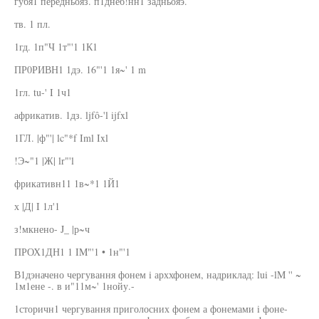
губя1 передньояз. п1днеб!нн1 задньояэ.
тв. 1 пл.
1гд. 1п"Ч 1т"'1 1К1
ПР0РИВН1 1дэ. 16"'1 1я~' 1 m
1гл. tu-' I 1ч1
африкатив. 1дз. ljfô-'l ijfxl
1ГЛ. |ф"'| lc"*f Iml Ixl
!Э~"1 |Ж| lr"'l
фрикативн11 1в~*1 1Й1
х |Д| I 1л'1
з!мкнено- J_ |р~ч
ПРОХ1ДН1 1 IM"'1 • 1н"'1
В1дэначено чергування фонем i арххфонем, надриклад: lui -lM '' ~
1м1ене -. в и"11м~' 1нойу.-
1сторичн1 чергування приголосних фонем а фонемами i фоне-