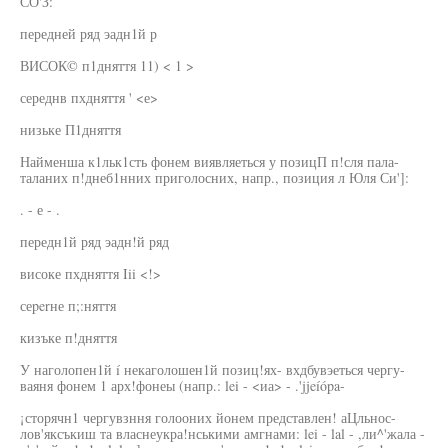
СО'З:
передней ряд эадн1й р
ВИСОК© п1дняття 11) < 1 >
середнв пхдняття ' <е>
низьке П1дняття
Найменша к1льк1сть фонем виявляеться у позицП п!сля пала-
таланих п!днеб1нних приголосних, напр., позиция л Юля Си']:
. - е - .
передн1й ряд эадн!й ряд
високе пхдняття Iii <!>
сеperне п;:няття
кизъке п!дняття
У наголопен1й í некаголошен1й позиц!ях- вхдбувэеться чергу-
ваяня фонем 1 арх!фонеы (напр.: lei - <иа> - .'jjeíópa-
¡сторячн1 чергувзння голооних йонем представлен! аЦльнос-
лов'яксъкиш та власнеукра!нськими амгнами: lei - lal - ,ли^'жала -