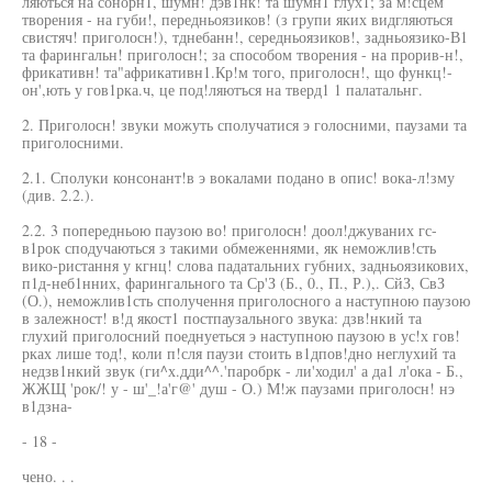
ляються на сонорн1, шумн! дэв1нк! та шумн1 глух1; за м!сцем
творения - на губи!, передньоязиков! (з групи яких видгляються
свистяч! приголосн!), тднебанн!, середньоязиков!, задньоязико-В1
та фарингальн! приголосн!; за способом творения - на прорив-н!,
фрикативн! та"африкативн1.Кр!м того, приголосн!, що функц!-
он',ють у гов1рка.ч, це под!ляютъся на тверд1 1 палатальнг.
2. Приголосн! звуки можуть сполучатися э голосними, паузами та
приголосними.
2.1. Сполуки консонант!в э вокалами подано в опис! вока-л!зму
(див. 2.2.).
2.2. 3 попередньою паузою во! приголосн! доол!джуваних гс-
в1рок сподучаються з такими обмеженнями, як неможлив!сть
вико-ристання у кгнц! слова падатальних губних, задньоязикових,
п1д-неб1нних, фарингального та Ср'З (Б., 0., П., Р.),. СйЗ, СвЗ
(О.), неможлив1сть сполучення приголосного а наступною паузою
в залежност! в!д якост1 постпаузального звука: дзв!нкий та
глухий приголосний поеднуеться э наступною паузою в ус!х гов!
рках лише тод!, коли п!сля паузи стоить в1дпов!дно неглухий та
недзв1нкий звук (ги^х.дди^^.'паробрк - ли'ходил' а да1 л'ока - Б.,
ЖЖЩ 'рок/! у - ш'_!а'г@' душ - О.) М!ж паузами приголосн! нэ
в1дзна-
- 18 -
чено. . .