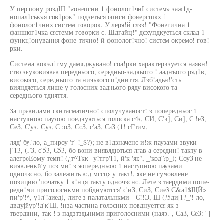
У першоиу роздШ "«онепгни 1 фонолог1чнI систем» заж1д-
нопал1ськ»я гов1рок" подзеться описи фонергшкх 1
фонолог1чних систем говорок. У леря!й глзз! "Фонегична 1
фаншюг1чка сястемм говорки с. Шдгайц!" дсхупдкуеться склад 1
функц!онування фоне-тично! й фонолог!чно! систем окремо! гов!
рки.
Система вокэл1гму дамиджувано! гоа!рки характеризуется наявн!
стю звуковиявав переднього, середньо-заднього ! ааднъого ряд1в,
високого, середнього та ниэького п!дниття. Лзб!адьн!'сть
вияндяеться лише у голосних заднього ряду високого та
середнього тдняття.
За правилами скнтагматично! сполучуваност! з попередньос 1
наступною паузою поеднуються голоска с4з, СИ, С'и], Си], С !еЗ,
СеЗ, С'уз. Суз, С ;оЗ, СоЗ, с'аЗ, СаЗ (1! сГтим,
ляд' бу.'ло, а_пироу 'г' !_$?); не в1дзначено и!ж паузами звуки
['13, (ГЗ, с'53, С53, бо вони виявлдються лгав а середин! такту в
алегроЕому темп! (¿т^Ткк--у!тгр'11, й'к 'як", _'код'?р_); СоуЗ не
виявленкй'у поз ми! з яопередньою 1 наступною паузами
одночзсно, бо залежить в:д мгсця у такт!, яке не гумовлене
позицию 'початку 1 к!нця такту одночзсно. Лете з таердими попе-
редн!ми приголоснкми побднуютгся' с'иЗ, СиЗ, Сие3 С&а1$ЩЙ>
пи'р'!^, у1л'!аиед), лиге з палатальнкми - С!!Э, Ш (?5ди|1?_'!-ло,
двду|йур'!д'к'Ш, !нза частина голосних повднуетгся як з
твердини, так ! з падзтздьними приголосними (наяр.-, СаЗ, СеЗ: ' |