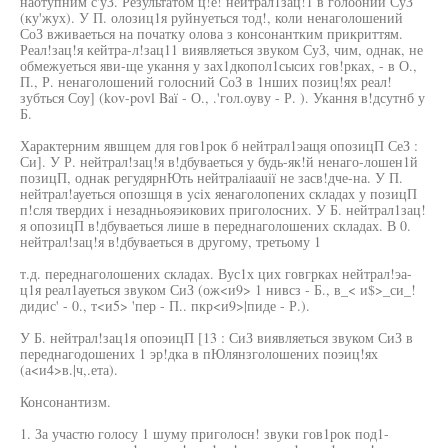
наотупним с'уЗ. Результатом ц!е! нейтрал1зац!1 в голооний СуЗ
(ку'жух). У П. олозиц1я руйнуеться тод!, коли ненаголошений
СоЗ вживаеться на початку олова з консонантким прикриттям.
Реал!зац!я кейтра-л!зац11 виявляеться звуком СуЗ, чим, однак, не
обмежуеться яви-ще укання у зах1дкопол1сысих гов!рках, - в О.,
П., Р. ненаголошений голосний СоЗ в 1нших позиц!ях реал!
зубться Соу] (kov-povl Baï - О., .'гол.оуву - Р. ). Укання в!дсутнб у
Б.
Характерним явшцем для гов1рок б нейтрал1эащя опозицП СеЗ :
Си]. У Р. нейтрал!зац!я в!дбуваеться у будь-як!й ненаго-лошен1й
позицП, однак регудярнЮть нейтралiaauiï не засв!дче-на. У П.
нейтрал!ауеться опозшця в ycix яенаголопених складах у позицП
п!сля твердих i незадньояэикових приголосних. У Б. нейтрал1зац!
я опозицП в!дбуваеться лише в переднаголошених складах. В 0.
нейтрал!зац!я в!дбуваеться в другому, третьому 1
т.д. переднаголошених складах. Вус1х цих говгрках нейтрал!эа-
ц1я реал1ауеться звуком СиЗ (ож<и9> 1 нивсз - Б., в_< и$>_си_!
дидис' - 0., т<и5> 'пер - П.. пкр<и9>|пиде - Р.).
У Б. нейтрал!зац1я опоэицП [13 : СиЗ виявляеться звуком СиЗ в
переднагодошених 1 эр!дка в пЮлянзголошених поэиц!ях
(а<и4>в.|ч,.ета).
Консонантизм.
1. За участю голосу 1 шуму приголосн! звуки гов1рок под1-