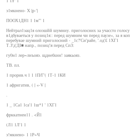
1 1л"'1
э1мкнено- X |р-'|
ПООХ1ДН1 1 1м"' 1
Нейтрал1эац1я олоэшйй шумниу. приголосних за учассто голосу
в1дбуваеться у позиц1я:: перед шумним чи перед паузе«, за я коп
перебувае шумний приголосний - _1с?'Си'райе, '.од'£ 1ХГ1
Т.З'д'ДI■ напр., позиц!я перед СпЗ:
гу0н1 лер~лнъояэ. щднебхнн! заякьояз.
ТВ. пл.
1 прорив.ч 1 1 1П/Г'( 1Т-1 1КИ
1 афригатив, ( | «-V |
.
1 _ 1Са1 1са'1 1ш*1 ' 1ХГ1
фрккатиен11 . <Й1
(Л1 1Л'1 1
э!мкнено- 1 1Р~Ч