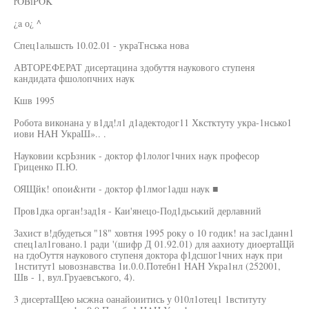
rOBiPOK
¿a о¿ ^
Спец1альшсть 10.02.01 - украТнська нова
АВТОРЕФЕРАТ дисертацина здобуття наукового ступеня
кандидата фшолопчних наук
Кшв 1995
Робота виконана у в1дд!л1 д1адектодог11 Хкстктуту укра-1нсько1
иови HAH УкраШ».. .
Науковии ксрЬзник - доктор ф1лолог1чних наук професор
Гриценко П.Ю.
ОЯЩйк! опои&нти - доктор ф1лмог1адш наук ■
Пров1дка орган!зад1я - Каи'янецо-Под1дьський дерлавний
Захист в!дбудеться "18" ховтня 1995 року о 10 годик! на зас1данн1
спец1ал1говано.1 ради '(шифр Д 01.92.01) для аахиоту диоертаЩй
на гдоОуття наукового ступеня доктора ф1дсшог1чних наук при
1нститут1 ыовознавства 1и.0.0.Потебн1 HAH Укра1нл (252001,
Шв - 1, вул.Груаевсъкого, 4).
3 дисертаЩею ысжна оанайоиитись у 010л1отец1 1вституту