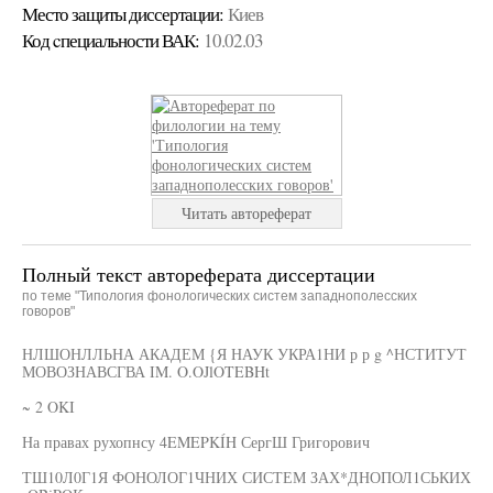
Место защиты диссертации:
Киев
Код cпециальности ВАК:
10.02.03
Читать автореферат
Полный текст автореферата диссертации
по теме "Типология фонологических систем западнополесских
говоров"
НЛШОНЛЛЬНА АКАДЕМ {Я НАУК УКРА1НИ р р g ^НСТИТУТ
МОВОЗНАВСГВА IM. O.OJlOTEBHt
~ 2 OKI
На правах рухопнсу 4EMEPKÍH СергШ Григорович
ТШ10Л0Г1Я ФОНОЛОГ1ЧНИХ СИСТЕМ ЗАХ*ДНОПОЛ1СЬКИХ