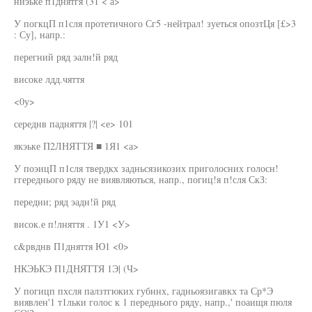
ниэьке п1днятгя (31 < а>
У погкцП п1сля протетичного Сг5 -нейтрал! зуеться опозтЦя [£>3
: Су], напр.:
перегний ряд эалн!й ряд
високе лдд.чяття
<0у>
середнв падняття |?| <е> 101
якэьке П2ЛНЯТТЯ ■ 1Я1 <а>
У поэицП п1сля твердкх задньсязикозих приголосних голосн!
ггереднього ряду не виявляються, напр., погиц!я п!сля СкЗ:
передни; ряд эадн!й ряд
висок.е п!лняття . 1У1 <У>
с&рвднв П1дняття Ю1 <0>
НКЭЬКЭ П1ДНЯТТЯ 1Э| (Ч>
У погицп пхсля палзтгюких губннх, гадньоязигавкх та Ср*Э
виявлен'1 т1льки голос к 1 переднього ряду, напр.,' поаищя пюля