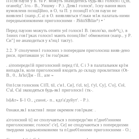
П1сля паузи у Б. та Р. можуть знаходитись 0удь-як1 голосн1 (í¿th,
оганейд".1го.- В., Уншму - Р.). Деяк1 голося!, 1сну-вання яких
вумовленв позщЦйио, в О, та П. у позицП п!сля паузи не
виявлен1 (напр.,С а) в О. виявлявгься т!льки м1ж палаталь-ними
передньоязиковими приголосними - JSñiiSBílás^) • '
Перед паузою можуть отояти yol голосн1 В. (моло'ко, mob^t¿), в
1ниих гов1'рках голосн1 мають позиц1йн! обмежепня (напр., у Р.
Си"] не анаходиться у к!нц1 такту).
2.2. У сполученн1 голосних э попередшм приголосиш вияв-дено
риси, притамаши ус 1м гоа!ркам:
. а)попередн1й приголосний перед t'il, С i 3 в палатальикм кр1м
випадк1в, коли приголосний входить до складу проклитики (Ot-
В., 0., Ja'le/Дм - П., але ~
0)п1сля голосник С1П, til, с'и1, Си], t'el, te], t'yl, Су], С'о], Col,
С'al, Cal зяаходяться будь-як1 приголосн1 (тк-.
ls§&r~ Б-1 О., ¿eassst,- п., кдл'а'дуйут'. - Р.).
0знаки,як1 властив1 лише окремим гов1ркам: .
а)голосний ti] не сполучавться з попередн!ми п!днеб!нними
приголосними; голосн! с'е], Се] не сподучаються з попереднхми
твердими задньоязиковими та п1дне01нними приголосними - О.;