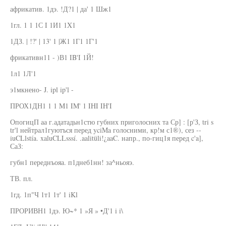
африкатив. 1дэ. !Д?1 | да' 1 Шж1
1гл. 1 1 1С I 1И1 1X1
1ДЗ. | !?' | 13' 1 |Ж1 1Г1 1Г'1
фрикативн11 - )В1 IB'I 1Й!
1л1 1Л'1
э1мкнено- J. ipl ip'l -
ПРОХ1ДН1 1 1 M1 IM' 1 IHI IH'I
ОпогицП аа г.адатадьн1стю губних приголосних та Ср] : [р'З, tri s
tr'l нейтрал1гуютъся перед yciMa голосними, кр!м с1®), сез --
iuCLlstía. xaluCLLsssí. .aalitüli!¿aaC. напр., по-гиц1я перед c'a],
СаЗ:
губн1 переднъояа. п1днеб1нн! за^ньояэ.
ТВ. пл.
1гд. 1п"Ч 1т1 1т' 1 iKl
ПРОРИВН1 1дэ. Ю~* 1 »Я » •Д'1 i i\