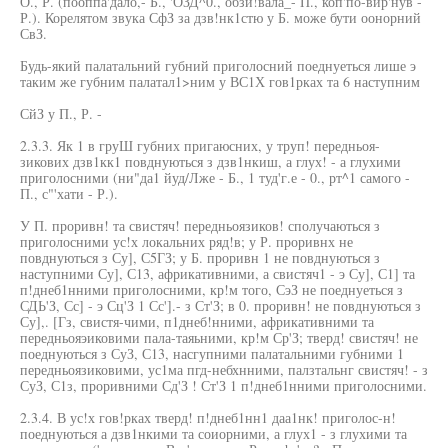
О., Р. (пооппа'дало,- Б., 'ОЗД^0., обзи!вала_- П., коп'по-вир'нув -
Р.). Корелятом звука СфЗ за дзв!нк1стю у Б. може бути оонорний
СвЗ.
Будь-який палатальний губний приголосний поеднуеться лише э
таким же губним палатал1>ним у ВС1Х гов1рках та 6 наступним
СйЗ у П., Р. -
2.3.3. Як 1 в груШ губних пригаюсних, у труп! передньоя-
зикових дзв1кк1 повднуються з дзв1нкиш, а глух! - а глухими
приголосними (ни"да1 йуд/Лже - Б., 1 туд'г.е - 0., рт^1 самого -
П., с"'хати - Р.).
У П. проривн! та свистяч! передньоязиков! сполучаються з
приголосними ус!х локальних ряд!в; у Р. проривнх не
повднуються з Су], С5ГЗ; у Б. проривн 1 не повднуються з
наступними Су], С13, африкативними, а свистяч1 - э Су], С1] та
п!днеб1нними приголосними, кр!м того, СэЗ не поеднуеться з
СДЬ'З, Сс] - э Сц'З 1 Сс'].- з Ст'З; в 0. проривн! не повднуються з
Су],. [Гз, свистя-чими, п1днеб!нними, африкативними та
передньояэиковими пала-таяьними, кр!м Ср'З; тверд! свистяч! не
поеднуються з СуЗ, С13, насгупними палатальними губними 1
передньоязиковими, ус1ма пгд-небхнними, палзтальнг свистяч! - з
СуЗ, С1з, проривними Сд'З ! Ст'З 1 п!днеб1нними приголосними.
2.3.4. В ус!х гов!рках тверд! п!днеб1нн1 даа1нк! приголос-н!
поеднуються а дзв1нкими та соиорними, а глух1 - з глухими та