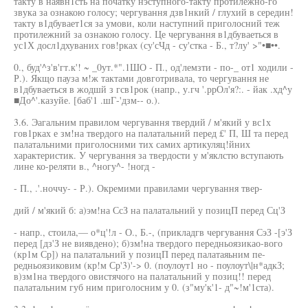
такту в наявн1сть на початку нэступного-такту протилежно-го
звука за ознакою голосу; чергування дзв1нкий / глухий в середин!
такту в1дбувает1ся за умови, коли наступний приголосний теж
протилежний за ознакою голосу. Це чергування в1дбуваеться в
ус1Х досл1дхуваних гов!рках (су'сЧд - су'стка - Б., т?лу' >"•■••.
0., буд'^з'в'гт.к'! ~ _0ут.*".1ШО - П., од'лемзти - по-_ от1 ходили -
Р.). Якщо пауза м!ж тактами довготривала, то чергування не
в1дбуваеться в жодшй з гсв1рок (напр., у.гч '.ррОл'я?:. - йак .хд^у
■До^'.казуйе. [баб'1 .шГ-'дзм-- о.).
3.6. Эагальним правилом чергування твердий / м'який у вс1х
гов1рках е зм!на твердого на палатальний перед £' П, Ш та перед
палатальними приголосними тих самих артикуляц!йних
характеристик. У чергування за твердости у м'яклстю вступають
лине ко-реляти в., ^ногу^- !ногд -
- П., .'.ноччу- - Р.). Окремими правилами чергування твер-
дий / м'який б: а)эм!на СсЗ на палатальний у позицП перед Сц'З
- напр., стоила,— о*ц'!л - О., Б.-, (прикладгв чергування СэЗ -[э'З
перед [дз'З не виявдено); б)зм!на твердого передньоязикао-вого
(кр1м Ср]) на палатальний у позицП перед палатаяьним пе-
редньоязиковим (кр!м Ср'3)'-> 0. (поулоут1 но - поулоут\|н*адкЗ;
в)зм1на твердого овистячого на палатальний у позиц!! перед
палатальним губ ним приголосним у 0. (з"му'к'1- д"~!м'1ста).