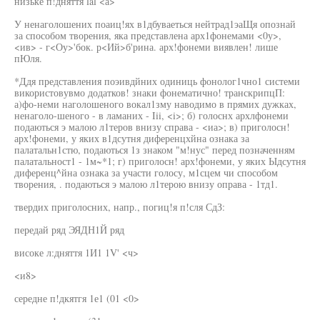
низьке п!дняття lal <а>
У ненаголошених поаиц!ях в1дбуваеться нейтрад1эаЩя опознай
за способом творения, яка представлена арх1фонемами <0у>,
<ив> - г<Оу>'бок. р<Ий>б'рина. арх!фонеми виявлен! лише
пЮля.
*Ддя представления поэивдйних одиниць фонолог1чно1 системи
використовувмо додатков! знаки фонематично! транскрипцП:
а)фо-неми наголошеного вокал1зму наводимо в прямих дужках,
ненаголо-шеного - в ламаних - Iii, <i>; б) голоснх архлфонеми
подаються э малою л1теров внизу справа - <иа>; в) приголосн!
арх!фонеми, у яких в1дсутня диференцхйна ознака за
палатальн1стю, подаються 1з знаком "м!нус" перед позначенням
палатальност1 - 1м~*1; г) приголосн! арх!фонеми, у яких Ыдсутня
диференц^йна ознака за участи голосу, м1сцем чи способом
творения, . подаються э малою л1терою внизу оправа - 1тд1.
твердих приголосних, напр., погиц!я п!сля СдЗ:
передай ряд ЭЯДН1Й ряд
високе л:дняття 1И1 1V' <ч>
<и8>
середне п!дкятгя 1е1 (01 <0>