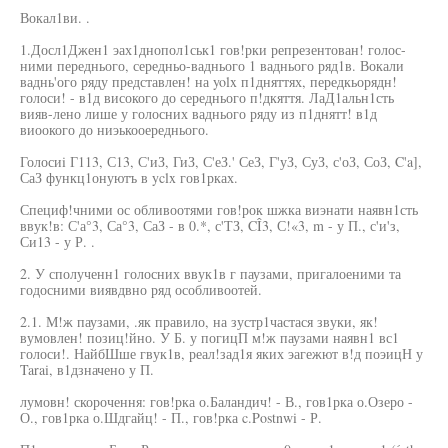
Вокал1ви. .
1.Досл1Джен1 эах1днопол1ськ1 гов!рки репрезентован! голос-
ними переднього, середньо-ваднього 1 ваднього ряд1в. Вокали
ваднь'ого ряду представлен! на yolx п1дняттях, передкьорядн!
голоси! - в1д високого до середнього п!дкяття. ЛаД1альн1сть
вияв-лено лише у голосних ваднього ряду из п1днятт! в1д
виоокого до ниэькооереднього.
Голосиi Г113, С13, С'иЗ, ГиЗ, С'еЗ.' СеЗ, Г'уЗ, СуЗ, с'оЗ, СоЗ, C'a],
СаЗ функц1онуютъ в yclx гов1рках.
Специф!чними ос обливоотями гов!рок шжка виэнати наявн1сть
ввук!в: С'а°3, Са°3, СаЗ - в 0.*, с'ТЗ, CÎ3, С!«3, m - у П., с'и'з,
Си13 - у Р. .
2. У сполученн1 голосних ввук1в г паузами, пригалоеними та
годосними виявдвно ряд особливоотей.
2.1. М!ж паузами, .як правило, на зустр1частася звуки, як!
вумовлен! позиц!йно. У Б. у погицП м!ж паузами наявн1 вс1
голоси!. НайбШше гвук1в, реал!зад1я яких эагежют в!д поэицН у
Tarai, в1дзначено у П.
лумовн! скорочення: гов!рка о.Баландич! - В., гов1рка о.Озеро -
О., гов1рка о.Шдгайц! - П., гов!рка c.Postnwi - Р.