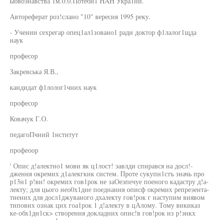
ыовоэнавства 1м.0.0.Потебн1 HAH Укра1ни.
Автореферат роз!слано "10" вересня 1995 реку.
- Учении сехрегар опец1ал1зовано1 ради доктор ф1лалог1щда
наук
професор
Закревська Я.В.,
кандидат ф1лолог1чних наук
професор
Ковачук Г.О.
педагоПчний 1нститут
профеоор
' Опис д!алектно1 мови як ц1лост! эавлди спирався на досл!-
дження окремих д1алекгкик систем. Проте сукупн1стъ значь про
р13н1 р!вн! окремих гов1рок не заОеэпечуе поеного кадастру д!а-
лекту; для цього нео0х1дне поеднання описф окремих репреэента-
тиених для досл1джуваного дхалекту гов!рок г наступим виявом
типових ознак цих гоа1рок 1 д!алекту в цАлому. Тому викиказ
ке-обх1дн1ск> створення докладних опис!в гов!рок нз р!энкх