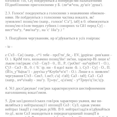
б)голосн! t'eí, Се] поеднуються а попередн!ми палаталгними
П1днеб1нними приголосними у Б. (ли^ж^ела, ду'ш'е 'душа').
2.3. Голосн! поеднуються а голосними э неаначними обмежен-
нями. Не побднувться з голосними частика вокалгв, як!
зумовлен1 позиц!ею (напр., голоси! С'а°], ta0] в 0. обмежуються
позиц!ею п1оля твердих губних i сонорних та Сй1 перед Су] -
вист^па^у, ^ачи'на^у:, на 'с' 1йа°у.) "
3. Поатдйним чергуванням, ир в!дбуваеться в ycix roaiprauc
- te -
e С'еЗ - Си] (напр., с*1 тебе - прсГти'_бе_- EV, jgepirao -рив'кани -
О. ). KpiM того, визначено позиц!йн! зм!ни, характер-Hi лише к!
лъком гов1ркам: с'оЗ - СоуЗ - 0., П., Р, ('роОит' -на^оу|бот'1 - О.),
C'i3 - СиЗ - В., 0. ( 'б.' ip, ни - б идо1 вали -Б. ), СуЗ - Су] - О., П.
(Й1х_у"8а|пас'1 - доуч'ка у^Клубо^и'н'! - О.). Лише в о. виявлен!
чергування С!еЗ - Сеи3, 1.ие3; c'a] -t'a0]; СаЗ - ta0]; СаЗ - СаЗ
(напр., нч^а'найу - зна°у. Tj>oyc'_-ц'а'нец' - у^Троуо'ц'1н;'ц'р.
4. Ус1 досл!джуван! гов!рки характеризуются шестифонемним
наголошениц вокал!змом.
5. Для зах1днопол1съких гов1рок характерно укачня, яке ви-
являбться у нейтралазац11 опозицП СоЗ : СуЗ, однак умови
нейтрал 1вацП у гов1рках pi3Hi. В 0. нейтрал1зад1я в1дбува8ться
то-д1, коли СоЗ энаходиться в переднагодошешй поаицП в