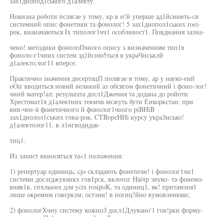
зах1днопод1ського д1алекту.
Новизна роботи пслягае у тому, кр в н!й уперше ад1йснюеть-ся
системний опис фонетики та фонолог! 5 зах1днопол1ських roei-
рок, вианачаються Ix типолог1чч1 особливост1. Повднання зазна-
чено! методики фонолоПчного опису э виэначенням тип1в
фоноло-г1чних систем эд1йсню5ться в украЧнськлй
д1алекто,чог11 вперсе.
Практично значения дисертацП полягае в тому, ар у науко-еий
oOir вводиться новий великий аз обсягом фонетичний i фоно-лог!
чний матер!ал; результата досл1Дження та додана до ройоти
Хрестомат1я д1алектннх текмчв мсжуть бути Еикоркстан: при
вив-чен-ü фонетичного й фонолог1чного piBHiB
зах1днолол1съких гова-рок, CTBopeHHi курсу украЗнсько!
д1алектолог11, в л1нгводидак-
тиц1.
Из захист вкиосятъся та«1 положения:
1) репертуар одиниць, cjo склэдають фонетичн! i фонолог1чн1
системи дослгджуванкх гов1рск, вклочзг Haöip эвуко- та фонемо-
вияв1в, спхльних для ycix rosipoK, та одиниц1, як! притамзня1
лише окремим говгркзм; остзнн! в погиц!йно вумовленкми;
2) фонологХчну систему кожиоЗ досл1Длувано'1 гов!рки форму-