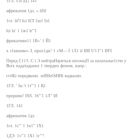
1ГЛ. Uli |Ц'| 141
африкатив:1дэ. » líftl
1гл. lif'l Ici ICI 1ш1 Ixl
leí la' 1 1ж1 lr"'l
фрикативн11 1В~' 1 Й1
х з1ккнеко~ J, прох1дн! 1 >М— I 1Л1 il IHI U'l Г'1 IH'I
Перед С113, С i Э нейтраНаувться опоэицП за палатальн1стю у
Boix падатадьних 1 твердих фонем, напр.:
rvöKi передяьояз. niflHeOiHHi вадкьояз.
1ГЛ. ' In-'t 1т"'1 1 Kl
проривн! ISS. 16"'1 1Л" Ifl
1ГЛ. 141
африиатив.1дэ.
1гл. 1с"' 1 1и1" 1X1
1ДЭ. 1з"'1 1X1 1г"'!