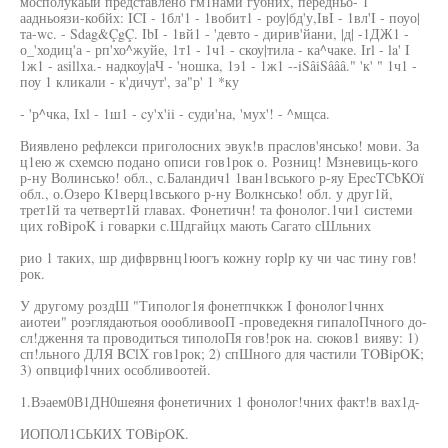
мосполукаыи представлено гм1нами губних, передньо- 1
аадньоязи-кобйх: ICI - 1бл'1 - 1вобит1 - роу|бд'у,IвI - 1вл'I - поуо|
та-wc. - Sdag&ÇgÇ. IbI - 1вй1 - 'девто - дирив'йани, |д| -1ДЖ1 -
о_'ходиц'а - рп'хо^жуйе, 1т1 - 1ч1 - скоу|тила - ка^чаке. Irl - la' I
1ж1 - asillxa.- надкоу|аЧ - 'ношка, 1э1 - 1ж1 --iSâiSâââ." 'к' " 1ч1 -
поу 1 кликали - к'дичут', за"р' 1 *ку
- 'р^чка, Ixl - 1ш1 - cy'x'ii - суди'на, 'мух'! - ^мщса.
Виявлено рефлекси приголосних эвук!в праслов'янсько! мови. За
ц1ею ж схемсю подано описи гов1рок о. Розниц! Мзневиць-кого
р-ну Волинсько! обл., с.Баландич1 1ван1вського р-яу EpecTCbKOï
обл., о.Озеро К1верц1вського р-ну Волкнсько! обл. у друг1й,
трет1й та четверт1й главах. Фонетичн! та фонолог.1чи1 системи
цих roBipoK i говарки с.Шдгайцх мають Сагато сШльних
рио 1 таких, шр дифврвнц1юогъ кожну roplp ку чи час тину гов!
рок.
У другому роздШ "Типолог1я фонетпчккж I фонолог1чннх
аиотеи" роэглядаютьоя оообливооП -проведекня гипалоПчного до-
сл!дження та проводиться типолоПя гов!рок на. сюков1 вияву: 1)
сп!льного ДЛЯ BClX гов1рок; 2) спШного для частили TOBipOK;
3) опвциф1чних особливоотей.
1.Вэаем0В1ДН0шеяня фонетичних 1 фонолог!чних факт!в вах1д-
ИОПОЛ1СЬКИХ TOBipOK.