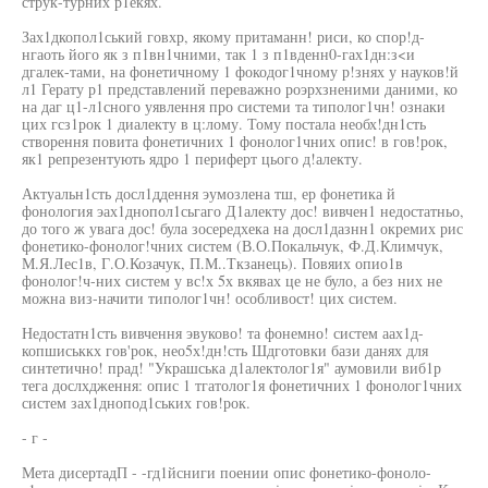
струк-турних р1екях.
Зах1дкопол1ський говхр, якому притаманн! риси, ко спор!д-
нгаоть його як з п1вн1чними, так 1 з п1вденн0-гах1дн:з<и
дгалек-тами, на фонетичному 1 фокодог1чному р!знях у науков!й
л1 Герату р1 представлений переважно роэрхзненими даними, ко
на даг ц1-л1сного уявлення про системи та типолог1чн! ознаки
цих гсз1рок 1 диалекту в ц:лому. Тому постала необх!дн1сть
створення повита фонетичних 1 фонолог1чних опис! в гов!рок,
як1 репрезентують ядро 1 периферт цього д!алекту.
Актуальн1сть досл1ддення эумозлена тш, ер фонетика й
фонология эах1днопол1сьгаго Д1алекту дос! вивчен1 недостатньо,
до того ж увага дос! була зосередхека на досл1дазнн1 окремих рис
фонетико-фонолог!чних систем (В.О.Покальчук, Ф.Д.Климчук,
М.Я.Лес1в, Г.О.Козачук, П.М..Ткзанець). Повяих опио1в
фонолог!ч-них систем у вс!х 5х вкявах це не було, а без них не
можна виз-начити типолог1чн! особливост! цих систем.
Недостатн1сть вивчення эвуково! та фонемно! систем аах1д-
копшиськкх гов'рок, нео5х!дн!сть Шдготовки бази данях для
синтетично! прад! "Украшська д1алектолог1я" аумовили виб1р
тега дослхдження: опис 1 тгатолог1я фонетичних 1 фонолог1чних
систем зах1днопод1ських гов!рок.
- г -
Мета дисертадП - -гд1йсниги поении опис фонетико-фоноло-