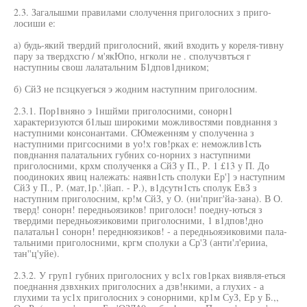
2.3. Загалышми правилами слолучення приголосних з приго-
лосиши е:
а) будь-який твердий приголосний, який входить у кореля-тивну
пару за твердхсгю / м'якЮпо, нгколи не . сполучзвтъся г
наступниы свош лалатальним Б1дпов1дником;
б) СйЗ не псзцкуегься э жодним наступним приголосним.
2.3.1. Пор1вняно э 1ншйми приголосними, сонорн1
характеризуются б1льш широкими можливостями повднання з
наступними консонантами. СЮмеженням у сполученна з
наступними пригсосними в уо!х гов!рках е: неможлив1сть
повднання палатальних губних со-норних з наступними
приголосними, крхм сполученкя а СйЗ у П., Р. 1 £13 у П. До
поодиноких явиц належать: наявн1сть сполуки Ер'] э наступним
СйЗ у П., Р. (мат,1р.'.|йап. - Р.), в1дсутн1сть сполук ЕвЗ з
наступним приголосним, кр!м СйЗ, у О. (ни'приг'йа-зана). В О.
тверд! сонорн! передньоязиков! приголосн! поедну-ються з
твердими передньояэиковими приголосними, 1 в1дпов!дно
палатальн1 сонорн! переднюязиков! - а передньояэиковими пала-
тальними приголосними, кргм сполуки а Ср'З (анти'л'ерииа,
тан''ц'уйе).
2.3.2. У груп1 губних приголосних у вс1х гов1рках виявля-еться
поеднання дзвхнких приголосних а дзв!нкими, а глухих - а
глухими та ус1х приголосних э сонорними, кр1м СуЗ, Ер у Б.,,