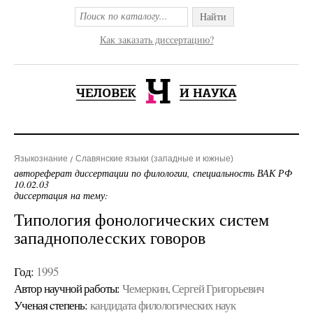
Найти
Как заказать диссертацию?
Языкознание
Славянские языки (западные и южные)
автореферат диссертации по филологии, специальность ВАК РФ
10.02.03
диссертация на тему:
Типология фонологических систем
западнополесских говоров
Год:
1995
Автор научной работы:
Чемеркин, Сергей Григорьевич
Ученая cтепень:
кандидата филологических наук