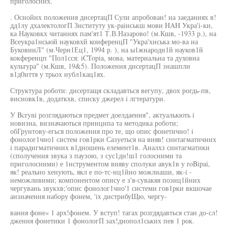
приголосних.
. Оснойнх положения дисертацП Сули апробован! на заеданиях в!
дд1лу дхалектологП Знституту ук-paiнськш мови HAH Укра'i-ки,
ка Науковкх читаннях пам'ят1 Т.В.Назарово! (м.Кшв, -1933 р.), на
Всеукра1нсьюй науковхй конференцП "Укра'хнська мо-ва на
БуковииЛ" (м.Черн1Ец1, 1994 р. ), на ы1жнародн1й науков1й
кокференцп "Пол1сся: iCTopia, мова, материальна та духовна
культура" (м.Кшв, 19&5). Положения дисертацП знашпли
в1д0иття у трьох иубл1кац1ях.
Структура роботи: дисертащя складавться вегупу, двох рогдь-пв,
висновк1в, додаткхв, списку джерел i лгтератури.
У Bcryni розглядаються предмет доелдаення", актуалькють i
новизна, визначаються принципа та методика роботи;
обГрунтову-егься положения про те, що опис фонетично! i
фонолог1чно1 систем гов1рки Сазуеться на вияв! синтагматичних
i парадигматичних в1дношень елемент1в. Аналхз синтагматики
(сполучення звука з паузою, з сус1дн!ш1 голосними та
приголосними) е 1нструментом вияву сполуки авук1в у roBipai,
як! реально хенують, якл е по-тс-нц1йно можлиаши, як-i -
неможливими; компонентом опису е з'я-сувакяя позиц1йних
чергувань звукхв;'опис фонолог1чно'1 системи гов1рки вкшочае
аизначення набору фонем, 'ix дистрибуЩю, чергу-
вання фоне« 1 арх!фонем. У вступ! тагах розгдядавться стан до-сл!
дження фонетики 1 фонологП зах!днопол1ських пев 1 рок.