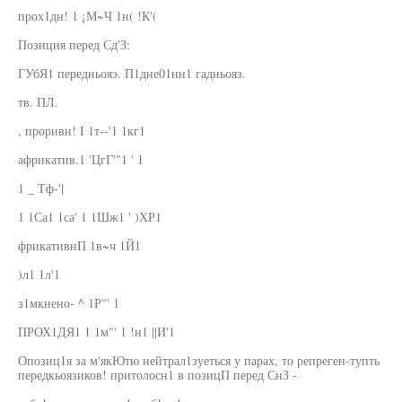
прох1дн! 1 ¡М~Ч 1н( !К'(
Позиция перед Сд'З:
ГУбЯ1 передньояэ. П1дне01нн1 гадньояз.
тв. ПЛ.
, проривн! I 1т--'1 1кг1
африкатив.1 'ЦгГ'"1 ' 1
1 _ Тф-'|
1 1Са1 1са' 1 1Шж1 ' )ХР1
фрикативнП 1в~ч 1Й1
)л1 1л'1
з1мкнено- ^ 1Р"' 1
ПРОХ1ДЯ1 1 1м"' 1 !н1 ||И'1
Опозиц1я за м'якЮтю нейтрал1зуеться у парах, то репреген-тупть
передкьоязиков! притолосн1 в позицП перед СнЗ -