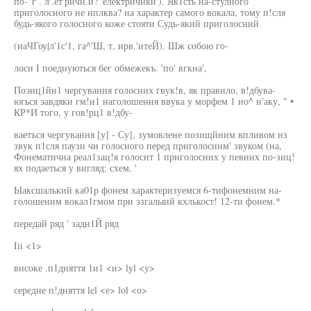
по-"г . л'.ет'ричн.и? 'електричнкй'). Як1сть на-стулного
приголосного не нплква? на характер самого вокала, тому п!сля
будь-якого голосного коже стояти Судь-який приголосний
(иаЧГоу|л'1с'1, га^'Ш, т, ирв.'итеЙ). Шж собою го-
лоси I поеднуються бег обмежекъ. 'по' вгкна',
Поэиц1йн1 чергувания голосних гвук!в, як правило, в!дбува-
югься эавдяки гм!н1 наголошення ввука у морфем 1 ио^ н'аку, " •
КР*И того, у гов!рц1 в!дбу-
ваетъся чергування [у] - Су], зумовлене позищйним впливом нз
звук п1сля паузи чи голосного перед приголосним' звуком (на,
Фонематична реал1зац!я голосит 1 приголосних у певних по-зиц!
ях подаеться у вигляд: схем. '
Ыаксшалький ка01р фонем характеризуемся 6-тифонемним на-
голошеним вокал1гмом при эзгалыий кхлькост! 12-ти фонем.*
передай ряд ' задн1Й ряд
Iii <1>
високе .п1дняття 1и1 <и> lyl <у>
середне п!дняття lel <е> lol <о>