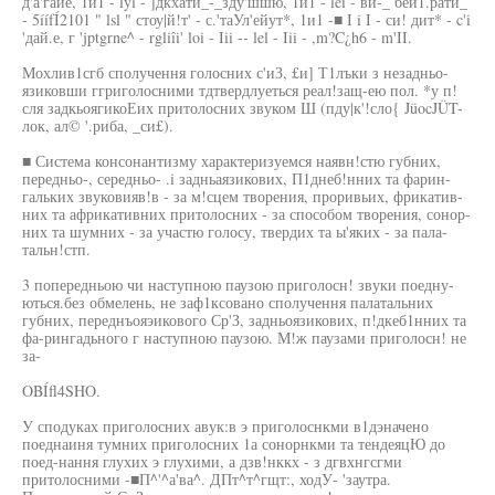
д'а'гайе, 1и1 - lyl - ]дкхати_-_зду'шшю, 1и1 - lei - ви-_ беи1.рати_
- 5íífÍ2101 " lsl " стоу|й!т' - с.'таУл'ейут*, 1и1 -■ I i I - си! дит* - c'i
'дай.е, г 'jptgrne^ - rgliîi' loi - Iii -- lel - Iii - ,m?C¿h6 - m'II.
Мохлив1сгб сполучення голосних с'иЗ, £и] Т1лъки з незадньо-
язиковши ггриголосними тдтвердлуеться реал!защ-ею пол. *у п!
сля задкьоягикоЕих притолосних звуком Ш (пду|к'!сло{ JüocJÜT-
лок, ал© '.риба, _си£).
■ Система консонантизму характеризуемся наявн!стю губних,
передньо-, середньо- .i задньаязикових, П1днеб!нних та фарин-
гальких звуковияв!в - за м!сцем творения, проривьих, фрикатив-
них та африкативних притолосних - за способом творения, сонор-
них та шумних - за участю голосу, твердих та ы'яких - за пала-
тальн!стп.
3 попередньою чи наступною паузою приголосн! звуки поедну-
ються.без обмелень, не заф1ксовано сполучення палатальних
губних, переднъояэикового Ср'З, задньоязикових, п!дкеб1нних та
фа-рингадьного г наступною паузою. М!ж паузами приголосн! не
за-
OBÍfl4SHO.
У сподуках приголосних авук:в э приголоснкми в1дэначено
поеднаиня тумних приголосних 1а сонорнкми та тендеяцЮ до
поед-нання глухих э глухими, а дзв!нккх - з дгвхнгсгми
притолосними -■П^'^а'ва^. ДПт^т^гщт:, ходУ- 'заутра.