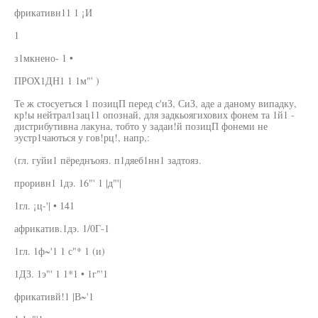
фрикативн11 1 ¡И
1
з1мкнено- 1 •
ПРОХ1ДН1 1 1м"' )
Те ж стосуетъся 1 позицП перед с'иЗ, СиЗ, аде а даному випадку,
кр!ы нейтрал1зац11 опознай, для задкьоягихових фонем та 1й1 -
дистрибутивна лакуна, тобто у задаи!й позицП фонеми не
эустр1чаються у гов!рц!, напр,:
(гл. гуйи1 пёреднъояз. п1дяеб1нн1 задтояз.
проривн1 1дэ. 16"' 1 |д"'|
1гл. ¡ц-'| • 141
африкатив.1дэ. 1/0Г-1
1гл. 1ф~'1 1 с"* 1 (и)
1ДЗ. 1э"' 1 1*1 • 1г"'1
фрикативй!1 |В~'1