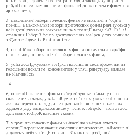
ють опозицП фонем та ix нейтраЛгзхдя, а також дакуни у дист-
рибуцП фонем; компонентами фонолог1,чних систем е фояеми та
ар-ххфонеми;
3) максимальн!'набори голосних фонем не виявлен1 а *одн!й
поэицП, а макскмальн! нзбори приголоснкх фонем реал!эуються у
вс1х досл1джуваних гоахрках лише у позицП перед с'еЗ, СеЗ; з!
ставлення HafiopiB фонем дослхджуваних гов1рок у тих самих по-
зтДях эасв1дчуе 1х Езр1атган1сть;
4) позиЩйнх набори приголосних фонем формуються а арх1фо-
нем частаие, нгл поэиц1ки1 набори голосних фонем;
5) ус1м досл1джувзним гов!ркап властивий шестифокемнки на-
голошений вокал1гм; консонантизм у ur.sui репертуару виякляе
ва-р1ативн1сть;
- 4 - .
6) опогкцП голосник, фонем нейтрал1зуються т!льки у нёна-
голошених складах; у всix raBipwax нейтралхзуються опЬзицп го-
лосних переднього ряду, а нейтрал1зац1я- опозицхи голосних
зэднього ряду виявдяехься лише у частинх roBipoK;- частгап доел
хдлуваних roBipoK властиве укання; '
7) у rpyni приголосних фонем нзйчаст1ше нейтрал1зуються
опогицП передньолзикових свисгячих приголосних, найменше п!
д-даютъея нейтрал!гздИ опозицП 31мкнено-прох1дних'