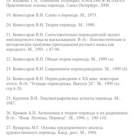
18. Казакова Т.А. Translation Techniques: ENGLISH & RUSSIAN.
Практические основы перевода. Санкт-Петербург, 2000.
19. Комиссаров В.Н. Слово о переводе. М., 1973.
20. Комиссаров В.Н. Теория перевода. М., 1990.
21. Комиссаров В.Н. Сопоставительно-переводческий анализ
имплицитного смысла высказывания. В сб.: Лингвистические и
методические проблемы преподавания русского языка как
неродного. М., 1991. с.87-96.
22. Комиссаров В.Н. Общая теория перевода. М., 1999 (а).
23. Комиссаров В.Н. Современное переводоведение. М., 1999 (б).
24. Комиссаров В.Н. Переводоведение в XX веке: некоторые
итоги. В сб. "Тетради переводчика. Выпуск 24". М., 1999 (в),
стр.4-20.
25. Крупнов В.Н. Лексикографические аспекты перевода. М.,
1987.
26. Крюков А.Н. Антиномии в теории перевода и их разрешение.
В сб.: "Язык. Поэтика. Перевод". М., 1996. с. 100-110.
27. Кумарова М.Г. Основы предоценочного анализа
художественного перевода. Канд. дисс. М., 1994.