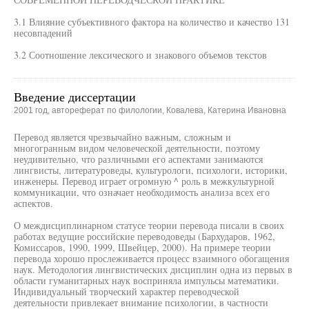
3.1 Влияние субъективного фактора на количество и качество 131
несовпадений
3.2 Соотношение лексического и знакового объемов текстов
Введение диссертации
2001 год, автореферат по филологии, Ковалева, Катерина Ивановна
Перевод является чрезвычайно важным, сложным и
многогранным видом человеческой деятельности, поэтому
неудивительно, что различными его аспектами занимаются
лингвисты, литературоведы, культурологи, психологи, историки,
инженеры. Перевод играет огромную ^ роль в межкультурной
коммуникации, что означает необходимость анализа всех его
аспектов.
О междисциплинарном статусе теории перевода писали в своих
работах ведущие российские переводоведы (Бархударов, 1962,
Комиссаров, 1990, 1999, Швейцер, 2000). На примере теории
перевода хорошо прослеживается процесс взаимного обогащения
наук. Методология лингвистических дисциплин одна из первых в
области гуманитарных наук восприняла импульсы математики.
Индивидуальный творческий характер переводческой
деятельности привлекает внимание психологии, в частности