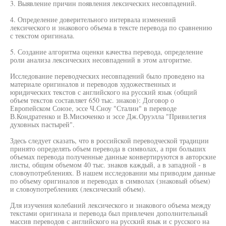
3. Выявление причин появления лексических несовпадений.
4. Определение доверительного интервала изменений
лексического и знакового объема в тексте перевода по сравнению
с текстом оригинала.
5. Создание алгоритма оценки качества перевода, определение
роли анализа лексических несовпадений в этом алгоритме.
Исследование переводческих несовпадений было проведено на
материале оригиналов и переводов художественных и
юридических текстов с английского на русский язык (общий
объем текстов составляет 650 тыс. знаков): Договор о
Европейском Союзе, эссе Ч.Сноу "Сталин" в переводе
В.Кондратенко и В.Мисюченко и эссе Дж.Оруэлла "Привилегия
духовных пастырей".
Здесь следует сказать, что в российской переводческой традиции
принято определять объем перевода в символах, а при больших
объемах перевода полученные данные конвертируются в авторские
листы, общим объемом 40 тыс. знаков каждый, а в западной - в
словоупотреблениях. В нашем исследовании мы приводим данные
по объему оригиналов и переводах в символах (знаковый объем)
и словоупотреблениях (лексический объем).
Для изучения колебаний лексического и знакового объема между
текстами оригинала и перевода был привлечен дополнительный
массив переводов с английского на русский язык и с русского на