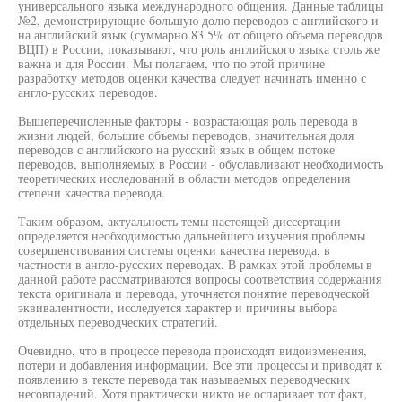
универсального языка международного общения. Данные таблицы
№2, демонстрирующие большую долю переводов с английского и
на английский язык (суммарно 83.5% от общего объема переводов
ВЦП) в России, показывают, что роль английского языка столь же
важна и для России. Мы полагаем, что по этой причине
разработку методов оценки качества следует начинать именно с
англо-русских переводов.
Вышеперечисленные факторы - возрастающая роль перевода в
жизни людей, большие объемы переводов, значительная доля
переводов с английского на русский язык в общем потоке
переводов, выполняемых в России - обуславливают необходимость
теоретических исследований в области методов определения
степени качества перевода.
Таким образом, актуальность темы настоящей диссертации
определяется необходимостью дальнейшего изучения проблемы
совершенствования системы оценки качества перевода, в
частности в англо-русских переводах. В рамках этой проблемы в
данной работе рассматриваются вопросы соответствия содержания
текста оригинала и перевода, уточняется понятие переводческой
эквивалентности, исследуется характер и причины выбора
отдельных переводческих стратегий.
Очевидно, что в процессе перевода происходят видоизменения,
потери и добавления информации. Все эти процессы и приводят к
появлению в тексте перевода так называемых переводческих
несовпадений. Хотя практически никто не оспаривает тот факт,