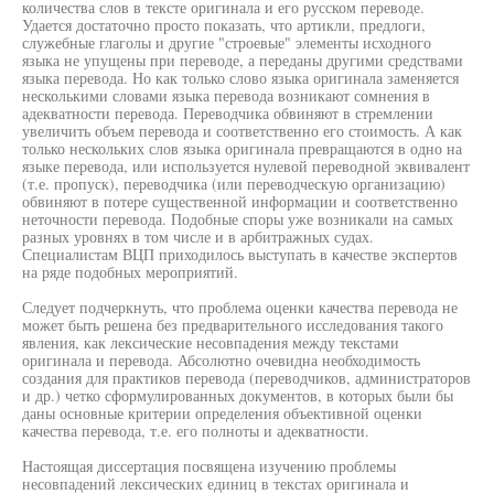
количества слов в тексте оригинала и его русском переводе.
Удается достаточно просто показать, что артикли, предлоги,
служебные глаголы и другие "строевые" элементы исходного
языка не упущены при переводе, а переданы другими средствами
языка перевода. Но как только слово языка оригинала заменяется
несколькими словами языка перевода возникают сомнения в
адекватности перевода. Переводчика обвиняют в стремлении
увеличить объем перевода и соответственно его стоимость. А как
только нескольких слов языка оригинала превращаются в одно на
языке перевода, или используется нулевой переводной эквивалент
(т.е. пропуск), переводчика (или переводческую организацию)
обвиняют в потере существенной информации и соответственно
неточности перевода. Подобные споры уже возникали на самых
разных уровнях в том числе и в арбитражных судах.
Специалистам ВЦП приходилось выступать в качестве экспертов
на ряде подобных мероприятий.
Следует подчеркнуть, что проблема оценки качества перевода не
может быть решена без предварительного исследования такого
явления, как лексические несовпадения между текстами
оригинала и перевода. Абсолютно очевидна необходимость
создания для практиков перевода (переводчиков, администраторов
и др.) четко сформулированных документов, в которых были бы
даны основные критерии определения объективной оценки
качества перевода, т.е. его полноты и адекватности.
Настоящая диссертация посвящена изучению проблемы
несовпадений лексических единиц в текстах оригинала и