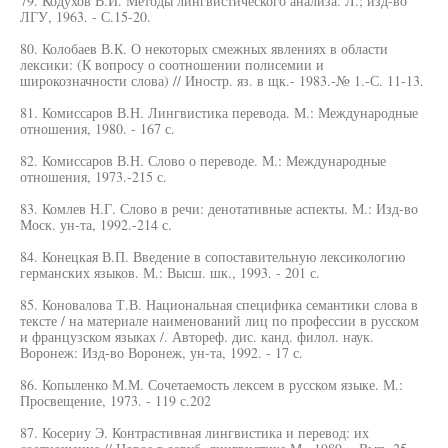
79. Кодухов В.И. Методы лингвистического анализа. Л.; изд-во
ЛГУ, 1963. - С.15-20.
80. Колобаев В.К. О некоторых смежных явлениях в области
лексики: (К вопросу о соотношении полисемии и
широкозначности слова) // Иностр. яз. в щк.- 1983.-№ 1.-С. 11-13.
81. Комиссаров В.Н. Лингвистика перевода. М.: Международные
отношения, 1980. - 167 с.
82. Комиссаров В.Н. Слово о переводе. М.: Международные
отношения, 1973.-215 с.
83. Комлев Н.Г. Слово в речи: денотативные аспекты. М.: Изд-во
Моск. ун-та, 1992.-214 с.
84. Конецкая В.П. Введение в сопоставительную лексикологию
германских языков. М.: Высш. шк., 1993. - 201 с.
85. Коновалова Т.В. Национальная специфика семантики слова в
тексте / на материале наименований лиц по профессии в русском
и французском языках /. Автореф. дис. канд. филол. наук.
Воронеж: Изд-во Воронеж, ун-та, 1992. - 17 с.
86. Копыленко М.М. Сочетаемость лексем в русском языке. М.:
Просвещение, 1973. - 119 с.202
87. Косериу Э. Контрастивная лингвистика и перевод: их