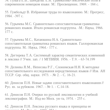
54. Гулыга Е.В., Шендельс Е.И. Грамматико-лексические поля в
современном немецком языке. М.: Просвещение, 1969. - 184 с.
55. Гумбольдт В. Избранные труды по языкознанию. М.: Прогресс,
1984. -397 с.
56. Гурычева М.С. Сравнительно-сопоставительная грамматика
романских языков. Итало-романская подгруппа. -М.: Наука, 1966.
177 с.
57. Гурычева М.С., Катаюшина H.A. Сравнительно-
сопоставительная грамматика романских языков. Галлороманская
подгруппа. М.: Наука, 1964.- 177 с.
58. Дегтерева Т.А. Системный характер семантических изменений
в лексике // Учен. зап. / 1 МГПИИЯ. 1956. - Т.9. - 63-74.199
59. Делиева JI.M., Непесова Р.Г., Слонимская H.H. К методике
сопоставительного исследования неродственных языков // Изв. АН
ТССР. Сер. общ. науки. 1973. - № 2. - С. 16-21.
60. Денисов П.Н. Новые задачи сопоставительного языкознания //
Рус. яз. за рубежом. 1967. - № 1. - С.14-18.
61. Денисов П.Н. Очерки по русской лексикологии и учебной
лексикографии. М.: Изд-во Моск. ун-та, 1974. - 255 с.
62. Денисов П.Н. Лексика русского языка и принципы ее