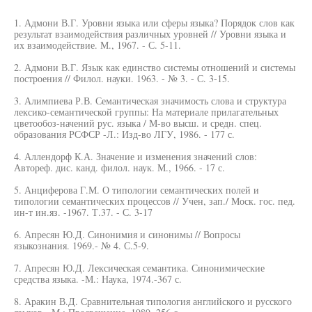
1. Адмони В.Г. Уровни языка или сферы языка? Порядок слов как
результат взаимодействия различных уровней // Уровни языка и
их взаимодействие. М., 1967. - С. 5-11.
2. Адмони В.Г. Язык как единство системы отношений и системы
построения // Филол. науки. 1963. - № 3. - С. 3-15.
3. Алимпиева Р.В. Семантическая значимость слова и структура
лексико-семантической группы: На материале прилагательных
цветообоз-начений рус. языка / М-во высш. и средн. спец.
образования РСФСР -Л.: Изд-во ЛГУ, 1986. - 177 с.
4. Аллендорф К.А. Значение и изменения значений слов:
Автореф. дис. канд. филол. наук. М., 1966. - 17 с.
5. Анциферова Г.М. О типологии семантических полей и
типологии семантических процессов // Учен, зап./ Моск. гос. пед.
ин-т ин.яз. -1967. Т.37. - С. 3-17
6. Апресян Ю.Д. Синонимия и синонимы // Вопросы
языкознания. 1969.- № 4. С.5-9.
7. Апресян Ю.Д. Лексическая семантика. Синонимические
средства языка. -М.: Наука, 1974.-367 с.
8. Аракин В.Д. Сравнительная типология английского и русского