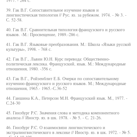
1977. - 264 с.
39. Гак В.Г. Сопоставительное изучение языков и
лингвистическая типология // Рус. яз. за рубежом. 1974. - № 3. -
С. 52-58.
40. Гак В.Г. Сравнительная типология французского и русского
языков. -М.: Просвещение, 1989.-286 с.
41. Гак В.Г. Языковые преобразования. М.: Школа «Языки русской
культуры», 1998. - 768 с.
42. Гак В.Г., Львин Ю.Н. Курс перевода: Общественно-
политическая лексика. Французский, язык. М.: Международные
отношения, 1980. -356 с.
43. Гак В.Г., Ройзенблит Е.Б. Очерки по сопоставительному
изучению французского и русского языков. М.; Международные
отношения, 1965.- 1965.-С.36-52
44. Ганшина К.А., Петерсон М.Н. Французский язык. М., 1977. -
С.24-30
45. Гинзбург P.C. Значения слова и методика компонентного
анализа // Иностр. яз. в шк. 1978. - № 5. - С. 21-26.
46. Гинзбург P.C. О взаимосвязи лингвистического и
экстралингвистического в лексике // Иностр. яз. в шк. 1972. - № 5.