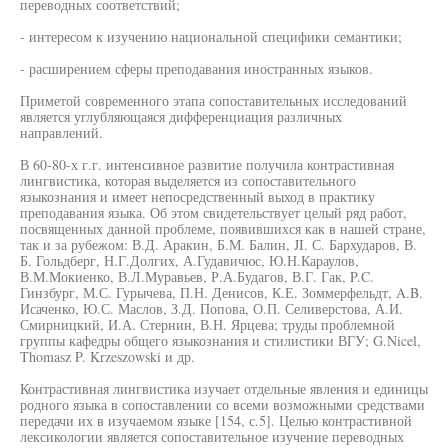
переводных соответствий;
- интересом к изучению национальной специфики семантики;
- расширением сферы преподавания иностранных языков.
Приметой современного этапа сопоставительных исследований
является углубляющаяся дифференциация различных
направлений.
В 60-80-х г.г. интенсивное развитие получила контрастивная
лингвистика, которая выделяется из сопоставительного
языкознания и имеет непосредственный выход в практику
преподавания языка. Об этом свидетельствует целый ряд работ,
посвященных данной проблеме, появившихся как в нашей стране,
так и за рубежом: В.Д. Аракин, Б.М. Балин, JI. С. Бархударов, В.
Б. Гольдберг, Н.Г.Долгих, А.Гудавичюс, Ю.Н.Караулов,
В.М.Мокиенко, В.Л.Муравьев, Р.А.Будагов, В.Г. Гак, P.C.
Гинзбург, М.С. Гурычева, П.Н. Денисов, К.Е. Зоммерфельдт, A.B.
Исаченко, Ю.С. Маслов, З.Д. Попова, О.П. Селиверстова, А.И.
Смирницкий, И.А. Стернин, В.Н. Ярцева; труды проблемной
группы кафедры общего языкознания и стилистики ВГУ; G.Nicel,
Thomasz P. Krzeszowski и др.
Контрастивная лингвистика изучает отдельные явления и единицы
родного языка в сопоставлении со всеми возможными средствами
передачи их в изучаемом языке [154, с.5]. Целью контрастивной
лексикологии является сопоставительное изучение переводных