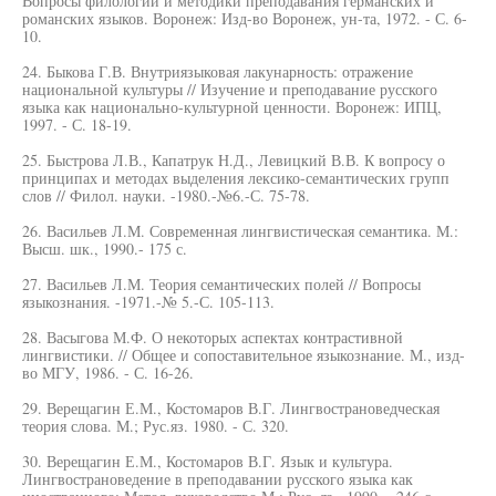
Вопросы филологии и методики преподавания германских и
романских языков. Воронеж: Изд-во Воронеж, ун-та, 1972. - С. 6-
10.
24. Быкова Г.В. Внутриязыковая лакунарность: отражение
национальной культуры // Изучение и преподавание русского
языка как национально-культурной ценности. Воронеж: ИПЦ,
1997. - С. 18-19.
25. Быстрова Л.В., Капатрук Н.Д., Левицкий В.В. К вопросу о
принципах и методах выделения лексико-семантических групп
слов // Филол. науки. -1980.-№6.-С. 75-78.
26. Васильев Л.М. Современная лингвистическая семантика. М.:
Высш. шк., 1990.- 175 с.
27. Васильев Л.М. Теория семантических полей // Вопросы
языкознания. -1971.-№ 5.-С. 105-113.
28. Васыгова М.Ф. О некоторых аспектах контрастивной
лингвистики. // Общее и сопоставительное языкознание. М., изд-
во МГУ, 1986. - С. 16-26.
29. Верещагин Е.М., Костомаров В.Г. Лингвострановедческая
теория слова. М.; Рус.яз. 1980. - С. 320.
30. Верещагин Е.М., Костомаров В.Г. Язык и культура.
Лингвострановедение в преподавании русского языка как