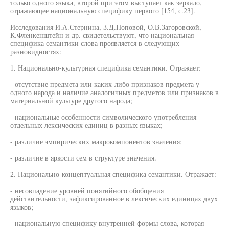
только одного языка, второй при этом выступает как зеркало,
отражающее национальную специфику первого [154, с.23].
Исследования И.А.Стернина, З.Д.Поповой, О.В.Загоровской,
К.Фленкенштейн и др. свидетельствуют, что национальная
специфика семантики слова проявляется в следующих
разновидностях:
1. Национально-культурная специфика семантики. Отражает:
- отсутствие предмета или каких-либо признаков предмета у
одного народа и наличие аналогичных предметов или признаков в
материальной культуре другого народа;
- национальные особенности символического употребления
отдельных лексических единиц в разных языках;
- различие эмпирических макрокомпонентов значения;
- различие в яркости сем в структуре значения.
2. Национально-концептуальная специфика семантики. Отражает:
- несовпадение уровней понятийного обобщения
действительности, зафиксированное в лексических единицах двух
языков;
- национальную специфику внутренней формы слова, которая