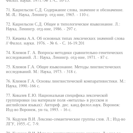
Филол. науки. 1971.-№ 1.-С. 10-15.
71. Кацнельсон С.Д. Содержание слова, значение и обозначение.
M.-JL: Наука, Ленингр. отд-ние, 1965. - 110 с.
72. Кацнельсон С.Д. Общее и типологическое языкознание. Л.:
Наука, Ленингр. отд-ние, 1986. - 297 с.
73. Качаева A.A. Об основных типах лексических значений слова
// Филол. науки. 1976. - № 6. - С. 16-19.201
74. Климов Г. А. Вопросы методики сравнительно-генетических
исследований. Л.: Наука, Ленингр. отд-ние, 1971. - 87 с.
75. Климов Г.А. Общее языкознание. Методы лингвистических
исследований. М.: Наука, 1973. - 318 с.
76. Климов Г.А. Основы лингвистической компаративистики. М.:
Наука, 1990.-166 с.
77. Ковалев Е.Ю. Национальная специфика лексической
группировки (на материале поля «металлы» в русском и
английсокм языках): Автореф. дис. канд.филол.наук. Воронеж:
Изд-во Воронеж, ун-та, 1993. - 16 с.
78. Кодухов В.И. Лексико-семантические группы слов. Л.; Изд-во
ЛГУ, 1955.-С. 7-9.