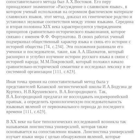
сопоставительного метода был А.Х.Востоков. Его перу
принадлежит знаменитое «Рассуждение о славянском языке», в
котором ученый использовав на огромном фактическом материале
славянских языков, этот метод, доказал их генетическое родство и
установил звуковые соответствия между этими языками. Середина
и вторая половина XIX века характеризуются утверждением
принципов сравнительно-исторического языкознания, которое
связано с именем Ф.Ф. Фортунатова. В своих работах ученый
подчеркивал общественный характер языка и связь его истории с
историей общества [74, с.234]. Эти положения развивали его
ученики и последователи, такие, как А.А.Шахматов, который
расширил и углубил изучение истории русского языка в связи с
историей народа; М.М.Покровский, который положил начало
сравнительно-исторической семантике и исследовал лексику в ее
системной организации [111, с.623].
Иная точка зрения на сопоставительный метод была у
представителей Казанской лигвистической школы И.А.Бодуэна де
Куртенэ, Н.В.Крушевского, В.А.Богородицкого. Так,
В.А.Богородицкий предлагал не воссоздавать индоевропейский
праязык, а определить хронологическую последовательность
языковых явлений от первоначального периода до последнего
времени [111, с.623].
В XX веке на базе типологических исследований возникла так
называемая лингвистика универсалий, которая также
основывается на сопоставлении языков. Лингвистика универсалий
изучает языки мира с целью обнаружения явлений, которые