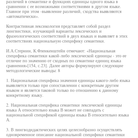
различий в семантике и функциях единицы одного языка в
сравнении с ее возможными соответствиями в другом языке.
Главное при этом -выявление различий, сходства выявляются
«автоматически».
Контрастивная лексикология представляет собой раздел
лингвистики, изучающий варианты лексических и
фразеологических соответствий в двух языках и выявляет в этих
соответствиях национальную специфику семантики.
И.А.Стернин, К.Фленкенштейн отмечают: «Национальная
специфика семантики какой-либо лексической единицы - это ее
отличие по значению от сходных по семантике единиц языка
сравнения»[154, с.23]. Далее авторы формулируют следующие
методологические выводы: 8
1. Национальная специфика значения единицы какого-либо языка
выявляется только при сопоставлении с конкретным другим
языком и является таковой только по отношению к данному
конкретному языку.
2. Национальная специфика семантики лексической единицы
языка А относительно языка В может не совпадать с
национальной спецификой единицы языка В относительно языка
А.
3. В лингводидактических целях целесообразно осуществлять
одновременное описание национальной специфики семантики