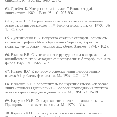
описания. М.: Рус. яз., 1980.-253 с.
63. Джеймс К. Контрастивный анализ // Новое в заруб,
лингвистике. 1989. - Вып. 25. - С. 205-306.
64. Долгих Н.Г. Теория семантического поля на современном
этапе развития семасиологии // Филологические науки. 1973. - №
1. - С. 8996.
65. Дубичинский В.В. Искусство создания словарей: Конспекты
по лексикографии / М-во образования Украины, Харьк. гос.
политех, ун-т., Харьк. лексикограф, об-во. Харьков, 1994. - 102 с.
66. Ежкова Р.В. Семантическая структура слова в современном
английском языке и методика ее исследования: Автореф. дис. д-ра
филол. наук. -Л., 1966.-32 с.
67. Иванов B.C. К вопросу о сопоставлении неродственных
языков // Проблемы филологии. М., 1967. С.230-242.
68. Исаченко A.B. Сопоставительное изучение языков как особая
лингвистическая дисциплина // Вопросы преподавания русского
языка в странах народной демократии. М., 1961. - С.15-19.
69. Караулов Ю.Н. Словарь как компонент описания языков //
Принципы описания языков мира. М., 1976. - 314 с.
70. Караулов Ю.Н. Структура лексико-семантического поля //