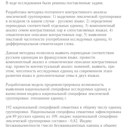
В ходе исследования были решены поставленные задачи.
Разработана методика поэтапного контрастивного анализа
лексической группировки: 1) выделение лексической группировки
в исходном (в нашем случае - русском) языке; 2) определение
переводных соответствий отдельных единиц; 3) компонентный
анализ семем контрастивных пар в сопоставляемых языках; 4)
семантическое описание контрастивных пар; 5) выявление
текстовой частотности употребления исследуемых единиц; 6)
дифференциальная семантизация слова.
Данная методика позволила выявить переводные соответствия
русским единицам во французском языке, провести
компонентный анализ и семантическое описание контрастивных
пар, провести контекстуальный анализ значений, выявить, при
этом, чатсотность исследуемых единиц на современном этапе
развития языка и дополнительные семы в двух языках.
Разработанная модель продемонстрировала возможность
выявления национальной специфики исследуемых единиц и
вычисления индекса национальной специфики лексической
группировки: отношение единиц с
192 национальной спецификой семантики к общему числу единиц
группировки. Национальная специфика семантики зафиксирована
для 89 русских единиц из 109, индекс национальной специфики
лексической группировки составил - 0,82. Индекс
безэквивалентности (число безэквивалентных единиц к общему