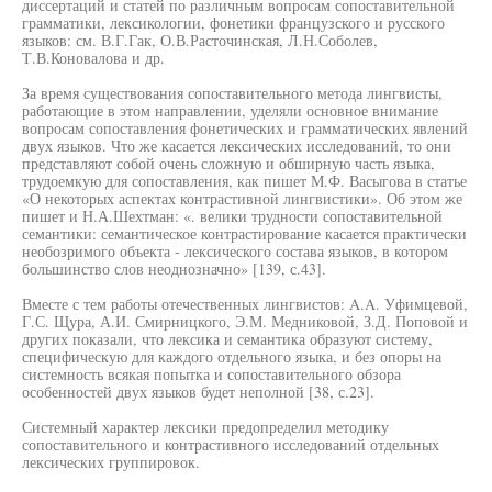
диссертаций и статей по различным вопросам сопоставительной
грамматики, лексикологии, фонетики французского и русского
языков: см. В.Г.Гак, О.В.Расточинская, Л.Н.Соболев,
Т.В.Коновалова и др.
За время существования сопоставительного метода лингвисты,
работающие в этом направлении, уделяли основное внимание
вопросам сопоставления фонетических и грамматических явлений
двух языков. Что же касается лексических исследований, то они
представляют собой очень сложную и обширную часть языка,
трудоемкую для сопоставления, как пишет М.Ф. Васыгова в статье
«О некоторых аспектах контрастивной лингвистики». Об этом же
пишет и Н.А.Шехтман: «. велики трудности сопоставительной
семантики: семантическое контрастирование касается практически
необозримого объекта - лексического состава языков, в котором
большинство слов неоднозначно» [139, с.43].
Вместе с тем работы отечественных лингвистов: A.A. Уфимцевой,
Г.С. Щура, А.И. Смирницкого, Э.М. Медниковой, З.Д. Поповой и
других показали, что лексика и семантика образуют систему,
специфическую для каждого отдельного языка, и без опоры на
системность всякая попытка и сопоставительного обзора
особенностей двух языков будет неполной [38, с.23].
Системный характер лексики предопределил методику
сопоставительного и контрастивного исследований отдельных
лексических группировок.