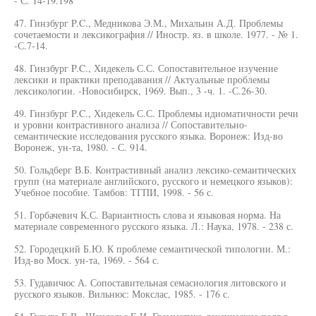
- С. 14-19.198
47. Гинзбург P.C., Медникова Э.М., Михальин А.Д. Проблемы
сочетаемости и лексикография // Иностр. яз. в школе. 1977. - № 1.
-С.7-14.
48. Гинзбург P.C., Хидекель С.С. Сопоставительное изучение
лексики и практики преподавания // Актуальные проблемы
лексикологии. -Новосибирск, 1969. Вып., 3 -ч. 1. -С.26-30.
49. Гинзбург P.C., Хидекель С.С. Проблемы идиоматичности речи
и уровни контрастивного анализа // Сопоставительно-
семантические исследования русского языка. Воронеж: Изд-во
Воронеж, ун-та, 1980. - С. 914.
50. Гольдберг В.Б. Контрастивный анализ лексико-семантических
групп (на материале английского, русского и немецкого языков):
Учебное пособие. Тамбов: ТГПИ, 1998. - 56 с.
51. Горбачевич К.С. Вариантность слова и языковая норма. На
материале современного русского языка. Л.: Наука, 1978. - 238 с.
52. Городецкий Б.Ю. К проблеме семантической типологии. М.:
Изд-во Моск. ун-та, 1969. - 564 с.
53. Гудавичюс А. Сопоставительная семасиология литовского и
русского языков. Вильнюс: Мокслас, 1985. - 176 с.