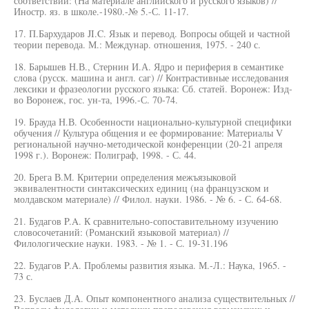
соответствий: (На материале английского и русского языков) //
Иностр. яз. в школе.-1980.-№ 5.-С. 11-17.
17. П.Бархударов JI.C. Язык и перевод. Вопросы общей и частной
теории перевода. М.: Междунар. отношения, 1975. - 240 с.
18. Барышев Н.В., Стернин И.А. Ядро и периферия в семантике
слова (русск. машина и англ. саг) // Контрастивные исследования
лексики и фразеологии русского языка: Сб. статей. Воронеж: Изд-
во Воронеж, гос. ун-та, 1996.-С. 70-74.
19. Брауда Н.В. Особенности национально-культурной специфики
обучения // Культура общения и ее формирование: Материалы V
региональной научно-методической конференции (20-21 апреля
1998 г.). Воронеж: Полиграф, 1998. - С. 44.
20. Брега В.М. Критерии определения межъязыковой
эквивалентности синтаксических единиц (на французском и
молдавском материале) // Филол. науки. 1986. - № 6. - С. 64-68.
21. Будагов P.A. К сравнительно-сопоставительному изучению
словосочетаний: (Романский языковой материал) //
Филологические науки. 1983. - № 1. - С. 19-31.196
22. Будагов P.A. Проблемы развития языка. М.-Л.: Наука, 1965. -
73 с.
23. Буслаев Д.А. Опыт компонентного анализа существительных //