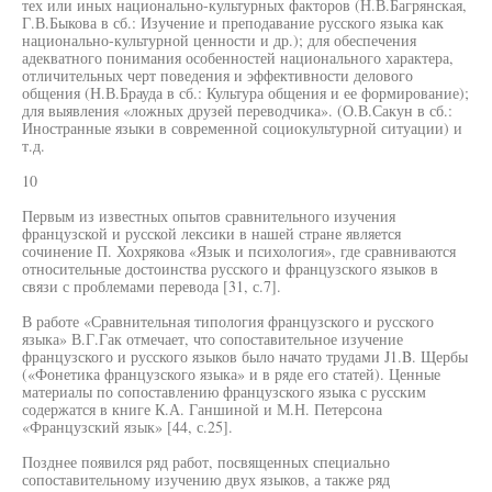
тех или иных национально-культурных факторов (Н.В.Багрянская,
Г.В.Быкова в сб.: Изучение и преподавание русского языка как
национально-культурной ценности и др.); для обеспечения
адекватного понимания особенностей национального характера,
отличительных черт поведения и эффективности делового
общения (Н.В.Брауда в сб.: Культура общения и ее формирование);
для выявления «ложных друзей переводчика». (О.В.Сакун в сб.:
Иностранные языки в современной социокультурной ситуации) и
т.д.
10
Первым из известных опытов сравнительного изучения
французской и русской лексики в нашей стране является
сочинение П. Хохрякова «Язык и психология», где сравниваются
относительные достоинства русского и французского языков в
связи с проблемами перевода [31, с.7].
В работе «Сравнительная типология французского и русского
языка» В.Г.Гак отмечает, что сопоставительное изучение
французского и русского языков было начато трудами J1.B. Щербы
(«Фонетика французского языка» и в ряде его статей). Ценные
материалы по сопоставлению французского языка с русским
содержатся в книге К.А. Ганшиной и М.Н. Петерсона
«Французский язык» [44, с.25].
Позднее появился ряд работ, посвященных специально
сопоставительному изучению двух языков, а также ряд