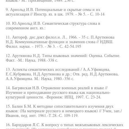
языков.- М.: Просвещение, 1989. 256 с.
9. Арнольд И.В. Потенциальные и скрытые семы и их
актуализация // Иностр. яз. в шк. 1979. - № 5. - С. 10-14
10. Ю.Арнольд И.В. Семантическая структура слова в
современном англ. яз.:
11. Автореф. дис.докт.филол.н. Л., 1966. - 35 с. П.Арутюнова
Н.Д. Коммуникативные функции и значения слова // НДВШ.
Филол. науки. - 1973. - № 3. - С. 42-54.195
12. Арутюнова Н.Д. Типы языковых значений: Оценка. Событие.
Факт. -М.: Наука, 1988.-338 с.
13. Аспекты семантических исследований / А.А.Уфимцева,
Е.С.Кубрякова, Н.Д.Арутюнова и др.; Отв. ред. Н.Д.Арутюнова,
А.А.Уфимцева. М.: Наука, 1980.-356 с.
14. Багрянская Н.В. Отражение военных реалий в языке //
Изучение и преподавание русского языка как национально-
культурной ценности. -Воронеж: ИПЦ, 1997. С. 23-24.
15. Балин Б.М. К методике сопоставительного изучения двух
языков: (На материале русского и немецкого языков) // Учен, зап./
Иванов, пед. инт. 1961.-Т.28.-С. 109-119.
16. Бархударов JI.C. К вопросу о типах межъязыковых лексических