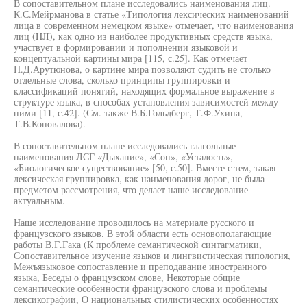
В сопоставительном плане исследовались наименования лиц.
К.С.Мейрманова в статье «Типология лексических наименований
лица в современном немецком языке» отмечает, что наименования
лиц (HJI), как одно из наиболее продуктивных средств языка,
участвует в формировании и пополнении языковой и
концептуальной картины мира [115, с.25]. Как отмечает
Н.Д.Арутюнова, о картине мира позволяют судить не столько
отдельные слова, сколько принципы группировки и
классификаций понятий, находящих формальное выражение в
структуре языка, в способах установления зависимостей между
ними [11, с.42]. (См. также В.Б.Гольдберг, Т.Ф.Ухина,
Т.В.Коновалова).
В сопоставительном плане исследовались глагольные
наименования ЛСГ «Дыхание», «Сон», «Усталость»,
«Биологическое существование» [50, с.50]. Вместе с тем, такая
лексическая группировка, как наименования дорог, не была
предметом рассмотрения, что делает наше исследование
актуальным.
Наше исследование проводилось на материале русского и
французского языков. В этой области есть основополагающие
работы В.Г.Гака (К проблеме семантической синтагматики,
Сопоставительное изучение языков и лингвистическая типология,
Межъязыковое сопоставление и преподавание иностранного
языка, Беседы о французском слове, Некоторые общие
семантические особенности французского слова и проблемы
лексикографии, О национальных стилистических особенностях