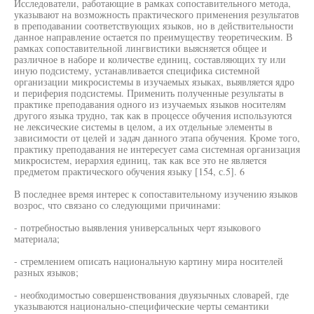
Исследователи, работающие в рамках сопоставительного метода,
указывают на возможность практического применения результатов
в преподавании соответствующих языков, но в действительности
данное направление остается по преимуществу теоретическим. В
рамках сопоставительной лингвистики выясняется общее и
различное в наборе и количестве единиц, составляющих ту или
иную подсистему, устанавливается специфика системной
организации микросистемы в изучаемых языках, выявляется ядро
и периферия подсистемы. Применить полученные результаты в
практике преподавания одного из изучаемых языков носителям
другого языка трудно, так как в процессе обучения используются
не лексические системы в целом, а их отдельные элементы в
зависимости от целей и задач данного этапа обучения. Кроме того,
практику преподавания не интересует сама системная организация
микросистем, иерархия единиц, так как все это не является
предметом практического обучения языку [154, с.5]. 6
В последнее время интерес к сопоставительному изучению языков
возрос, что связано со следующими причинами:
- потребностью выявления универсальных черт языкового
материала;
- стремлением описать национальную картину мира носителей
разных языков;
- необходимостью совершенствования двуязычных словарей, где
указываются национально-специфические черты семантики