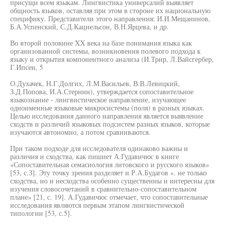
присущи всем языкам. Лингвистика универсалий выявляет
общность языков, оставляя при этом в стороне их национальную
специфику. Представители этого направления: И.И.Мещанинов,
Б.А.Успенский, С.Д.Кацнельсон, В.Н.Ярцева, и др.
Во второй половине XX века на базе понимания языка как
организованной системы, возникновения полевого подхода к
языку и открытия компонентного анализа (И.Трир, Л.Вайсгербер,
Г.Ипсен, 5
О.Духачек, Н.Г.Долгих, Л.М.Васильев, В.В.Левицкий,
З.Д.Попова, И.А.Стернин), утверждается сопоставительное
языкознание - лингвистическое направление, изучающее
одноименные языковые микросистемы (поля) в разных языках.
Целью исследования данного направления является выявление
сходств и различий языковых подсистем разных языков, которые
изучаются автономно, а потом сравниваются.
При таком подходе для исследователя одинаково важны и
различия и сходства, как пишиет А.Гудавичюс в книге
«Сопоставительная семасиология литовского и русского языков»
[53, с.З]. Эту точку зрения разделяет и Р.А.Будагов «. не только
сходства, но и несходства особенно существенны и интересны для
изучения словосочетаний в сравнительно-сопоставительном
плане» [21, с. 19]. А.Гудавичюс отмечает, что сопоставительные
исследования являются первым этапом лингвистической
типологии [53, с.5].