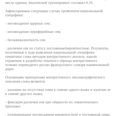
числу единиц лексической группировки) составил 0,16.
Зафиксированы следующие случаи проявления национальной
специфики:
- несовпадение ядерных сем;
- несовпадение периферийных сем;
- безэквивалентность сем;
- различия сем по статусу постоянные/вероятностные. Результаты,
полученные в ходе выявления национальной специфики
семантики слова методом контрастивного анализа, нашли
отражение в разработке опытного образца контрастивного
толково-переводного русско-французского словаря наименований
дорог.
Основными принципами контрастивного лексикографического
описания слова являются:
- указание на отсутствие семы в семеме одного языка и наличие ее
в семеме другого языка;
- фиксация различия сем при общности их семантического
признака;
- подчеркивание несовпадения вероятностной и постоянной семы;