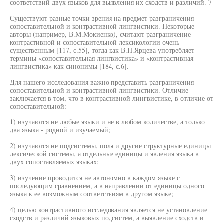
соответствий двух языков для выявления их сходств и различий. 7
Существуют разные точки зрения на предмет разграничения
сопоставительной и контрастивной лингвистики. Некоторые
авторы (например, В.М.Мокиенко), считают разграничение
контрастивной и сопоставительной лексикологии очень
существенным [117, с.55], тогда как В.Н.Ярцева употребляет
термины «сопоставительная лингвистика» и «контрастивная
лингвистика» как синонимы [184, с.6].
Для нашего исследования важно представить разграничения
сопоставительной и контрастивной лингвистики. Отличие
заключается в том, что в контрастивной лингвистике, в отличие от
сопоставительной:
1) изучаются не любые языки и не в любом количестве, а только
два языка - родной и изучаемый;
2) изучаются не подсистемы, поля и другие структурные единицы
лексической системы, а отдельные единицы и явления языка в
двух сопоставляемых языках;
3) изучение проводится не автономно в каждом языке с
последующим сравнением, а в направлении от единицы одного
языка к ее возможным соответствиям в другом языке;
4) целью контрастивного исследования является не установление
сходств и различий языковых подсистем, а выявление сходств и