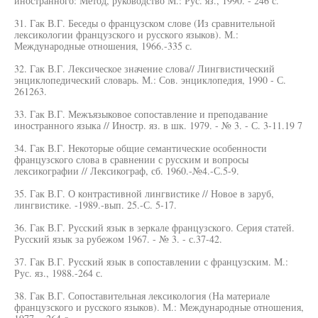
иностранного: Метод, руководство М.: Рус. яз., 1990. - 246 с.
31. Гак В.Г. Беседы о французском слове (Из сравнительной
лексикологии французского и русского языков). М.:
Международные отношения, 1966.-335 с.
32. Гак В.Г. Лексическое значение слова// Лингвистический
энциклопедический словарь. М.: Сов. энциклопедия, 1990 - С.
261263.
33. Гак В.Г. Межъязыковое сопоставление и преподавание
иностранного языка // Иностр. яз. в шк. 1979. - № 3. - С. 3-11.19 7
34. Гак В.Г. Некоторые общие семантические особенности
французского слова в сравнении с русским и вопросы
лексикографии // Лексикограф, сб. 1960.-№4.-С.5-9.
35. Гак В.Г. О контрастивной лингвистике // Новое в заруб,
лингвистике. -1989.-вып. 25.-С. 5-17.
36. Гак В.Г. Русский язык в зеркале французского. Серия статей.
Русский язык за рубежом 1967. - № 3. - с.37-42.
37. Гак В.Г. Русский язык в сопоставлении с французским. М.:
Рус. яз., 1988.-264 с.
38. Гак В.Г. Сопоставительная лексикология (На материале
французского и русского языков). М.: Международные отношения,