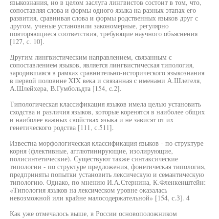
языкознания, но в целом заслуга лингвистов состоит в том, что,
сопоставляя слова и формы одного языка на разных этапах его
развития, сравнивая слова и формы родственных языков друг с
другом, ученые установили закономерные, регулярно
повторяющиеся соответствия, требующие научного объяснения
[127, с. 10].
Другим лингвистическим направлением, связанным с
сопоставлением языков, является лингвистическая типология,
зародившаяся в рамках сравнительно-исторического языкознания
в первой половине XIX века и связанная с именами А.Шлегеля,
А.Шлейхера, В.Гумбольдта [154, с.2].
Типологическая классификация языков имела целью установить
сходства и различия языков, которые коренятся в наиболее общих
и наиболее важных свойствах языка и не зависят от их
генетического родства [111, с.511].
Известна морфологическая классификация языков - по структуре
корня (флективные, агглютинирующие, изолирующие,
полисинтетические). Существуют также синтаксические
типологии - по структуре предложения, фонетическая типология,
предприняты попытки установить лексическую и семантическую
типологию. Однако, по мнению И.А.Стернина, К.Фленкенштейн:
«Типология языков на лексическом уровне оказалась
невозможной или крайне малосодержательной» [154, с.З]. 4
Как уже отмечалось выше, в России основоположником