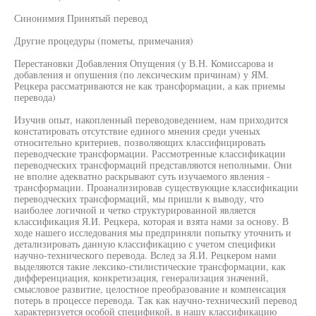
Синонимия Принятый перевод
Другие процедуры (пометы, примечания)
Перестановки Добавления Опущения (у В.Н. Комиссарова и
добавления и опушения (по лексическим причинам) у ЯМ.
Рецкера рассматриваются не как трансформации, а как приемы
перевода)
Изучив опыт, накопленный переводоведением, нам приходится
констатировать отсутствие единого мнения среди ученых
относительно критериев, позволяющих классифицировать
переводческие трансформации. Рассмотренные классификации
переводческих трансформаций представляются неполными. Они
не вполне адекватно раскрывают суть изучаемого явления -
трансформации. Проанализировав существующие классификации
переводческих трансформаций, мы пришли к выводу, что
наиболее логичной и четко структурированной является
классификация Я.И. Рецкера, которая и взята нами за основу. В
ходе нашего исследования мы предприняли попытку уточнить и
детализировать данную классификацию с учетом специфики
научно-технического перевода. Вслед за Я.И. Рецкером нами
выделяются такие лексико-стилистические трансформации, как
дифференциация, конкретизация, генерализация значений,
смысловое развитие, целостное преобразование и компенсация
потерь в процессе перевода. Так как научно-технический перевод
характеризуется особой спецификой, в нашу классификацию