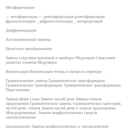
Метафорические
— метафоризацня — деметафоризация рсметафоризация
фразеологиэация _ дефразеологизация _ интерпретация
Дифференциация
Антонимический перевод
Целостное преобразование
Замена следствия причиной и наоборот Модуляция Смысловое
развитие понятия Модуляция
Компенсация Компенсация потерь в процессе переводе
Грамматические замены Грамматические трансформации:
Грамматические трансформации: Грамматические трансформации:
Перестановки
Замены форм слова Замени частей речи Замены членов
предложения Грамматические замены (грамматических категорий,
частей речи, членов Замена частей речи и членов предложения
Междууровневыс: Замены морфологических средств
синтаксическими
предложений) Замены морфологических и синтаксических