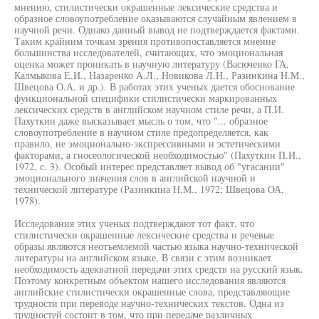
мнению, стилистически окрашенные лексические средства и
образное словоупотребление оказываются случайным явлением в
научной речи. Однако данный вывод не подтверждается фактами.
Таким крайним точкам зрения противопоставляется мнение
большинства исследователей, считающих, что эмоциональная
оценка может проникать в научную литературу (Васюченко ГА,
Калмыкова Е.И., Назаренко А.Л., Новикова Л.Н., Разинкина Н.М.,
Швецова О.А. и др.). В работах этих ученых дается обоснование
функциональной специфики стилистически маркированных
лексических средств в английском научном стиле речи, а П.И.
Пахуткин даже высказывает мысль о том, что "... образное
словоупотребление в научном стиле предопределяется, как
правило, не эмоционально-экспрессивными и эстетическими
факторами, а гносеологической необходимостью" (Пахуткин П.И.,
1972, с. 3). Особый интерес представляет вывод об "угасании"
эмоционального значения слов в английской научной и
технической литературе (Разинкина Н.М., 1972; Швецова ОА,
1978).
Исследования этих ученых подтверждают тот факт, что
стилистически окрашенные лексические средства и речевые
образы являются неотъемлемой частью языка научно-технической
литературы на английском языке. В связи с этим возникает
необходимость адекватной передачи этих средств на русский язык.
Поэтому конкретным объектом нашего исследования являются
английские стилистически окрашенные слова, представляющие
трудности при переводе научно-технических текстов. Одна из
трудностей состоит в том, что при передаче различных