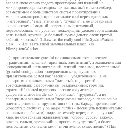
ввела в свою серию средств проектирования изделий на
микропроцессорных секциях так называемый метаассемблер,
совместимый с большинством систем проектирования
микрокомпьютеров.); прилагательное cool переводится как
"интересный", "замечательный", "лучший", а не словарными
эквивалентами "модный, современный; отличный,
первоклассный; «на уровне»; подходящий; удовлетворительный;
разг. целый, круглый (о большой сумме денег); сленг крутой,
клёвый, классный" (Likewise, the really cool FilesSystemWatcher
class ... - Или взять такой замечательный класс, как
FilesSystemWatcher
...); прилагательное graceful не словарными эквивалентами
"грациозный, изящный, приятный, элегантный", а эквивалентами
"совершенный, незначительный, мягкий, плавный, постепенный"
(graceful configuration -совершенная конфигурация);
прилагательное heated как "веский", "убедительный", а не
словарными эквивалентами "нагретый, подогретый;
возбуждённый; разгорячённый; раздражённый; горячий,
страстный" (heated arguments - веские аргументы):
существительное hurdle как "проблема", "трудность", а не
словарными эквивалентами "переносная загородка, переносной
плетень, решетка из прутьев; мостки, гать; барьер, препятствие"
(concentrate exclusively on major hurdles - посвящать исключительно
основным проблемам); наречие severely передается на русский
язык не словарными эквивалентами: "строго, сурово, тяжело,
опасно, сильно, чрезвычайно, просто, скрупулёзно", а более
нейтральным эквивалентами "значительно, существенно" (This