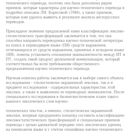
технического перевода, поэтому она была дополнена рядом
приемов, которые характерны для научно-технического перевода и
подробно описаны ЛИ. Борисовой (1988), а также приемов,
которые нам удалось выявить в результате анализа англорусских
переводов.
Прикладное значение предлагаемой нами классификации лексико-
стилистических трансформаций заключается в том, что она
способна направить переводчика научно-технической литературы
на поиск в переводящем языке (ПЯ) средств выражения,
отличающихся от средств выражения, принятых в исходном языке
(ИЯ), помочь установить отношения эквивалентности между ИТ и
ПТ, создать такой продукт двуязычной коммуникации, который
соответствовал бы всем требованиям общественного
предназначения научно-технического перевода.
Научная новизна работы заключается как в выборе самого объекта
исследования - стилистически окрашенной лексики, так и в
предмете исследования - содержательных характеристик этой
лексики, а также в выявлении ее переводных эквивалентов. После
специального исследования в билингвистическом плане такого
важного лексического слоя научно-
технических текстов, а именно, стилистически окрашенной
лексики, впервые предпринята попытка составить классификацию
лексикостатистических трансформаций и специальных приемов
перевода с целью адекватной передачи этих лексических единиц
на переводном языке и с учетом специфики научно-технического