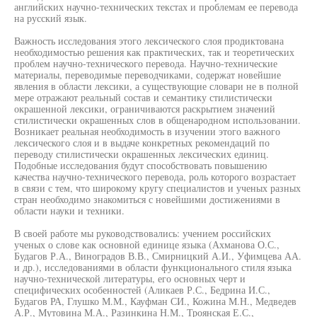
английских научно-технических текстах и проблемам ее перевода
на русский язык.
Важность исследования этого лексического слоя продиктована
необходимостью решения как практических, так и теоретических
проблем научно-технического перевода. Научно-технические
материалы, переводимые переводчиками, содержат новейшие
явления в области лексики, а существующие словари не в полной
мере отражают реальный состав и семантику стилистически
окрашенной лексики, ограничиваются раскрытием значений
стилистически окрашенных слов в общенародном использовании.
Возникает реальная необходимость в изучении этого важного
лексического слоя и в выдаче конкретных рекомендаций по
переводу стилистически окрашенных лексических единиц.
Подобные исследования будут способствовать повышению
качества научно-технического перевода, роль которого возрастает
в связи с тем, что широкому кругу специалистов и ученых разных
стран необходимо знакомиться с новейшими достижениями в
области науки и техники.
В своей работе мы руководствовались: учением российских
ученых о слове как основной единице языка (Ахманова О.С.,
Будагов Р.А., Виноградов В.В., Смирницкий А.И., Уфимцева АА.
и др.), исследованиями в области функционального стиля языка
научно-технической литературы, его основных черт и
специфических особенностей (Аликаев Р.С., Бедрина И.С.,
Будагов РА, Глушко М.М., Кауфман СИ., Кожина М.Н., Медведев
А.Р., Мутовина М.А., Разинкина Н.М., Троянская Е.С.,