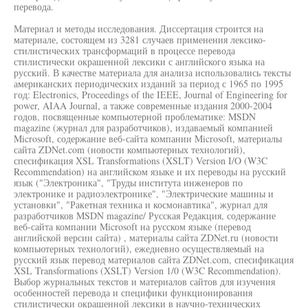
перевода.
Материал и методы исследования. Диссертация строится на
материале, состоящем из 3281 случаев применения лексико-
стилистических трансформаций в процессе перевода
стилистически окрашенной лексики с английского языка на
русский. В качестве материала для анализа использовались тексты
американских периодических изданий за период с 1965 по 1995
год: Electronics, Proceedings of the IEEE, Journal of Engineering for
power, AIAA Journal, a также современные издания 2000-2004
годов, посвященные компьютерной проблематике: MSDN
magazine (журнал для разработчиков), издаваемый компанией
Microsoft, содержание веб-сайта компании Microsoft, материалы
сайта ZDNet.com (новости компьютерных технологий),
спесификация XSL Transformations (XSLT) Version I/O (W3C
Recommendation) на английском языке и их переводы на русский
язык ("Электроника", "Труды института инженеров по
электронике и радиоэлектронике", "Электрические машины и
установки", "Ракетная техника и космонавтика", журнал для
разработчиков MSDN magazine/ Русская Редакция, содержание
веб-сайта компании Microsoft на русском языке (перевод
английской версии сайта) , материалы сайта ZDNet.ru (новости
компьютерных технологий), ежедневно осуществляемый на
русский язык перевод материалов сайта ZDNet.com, спесификация
XSL Transformations (XSLT) Version 1/0 (W3C Recommendation).
Выбор журнальных текстов и материалов сайтов для изучения
особенностей перевода и специфики функционирования
стилистически окрашенной лексики в научно-технических