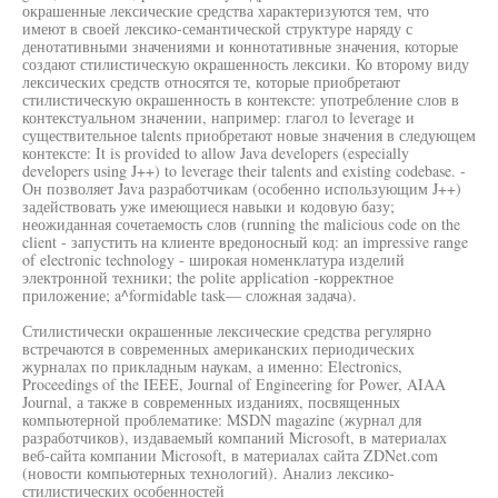
окрашенные лексические средства характеризуются тем, что
имеют в своей лексико-семантической структуре наряду с
денотативными значениями и коннотативные значения, которые
создают стилистическую окрашенность лексики. Ко второму виду
лексических средств относятся те, которые приобретают
стилистическую окрашенность в контексте: употребление слов в
контекстуальном значении, например: глагол to leverage и
существительное talents приобретают новые значения в следующем
контексте: It is provided to allow Java developers (especially
developers using J++) to leverage their talents and existing codebase. -
Он позволяет Java разработчикам (особенно использующим J++)
задействовать уже имеющиеся навыки и кодовую базу;
неожиданная сочетаемость слов (running the malicious code on the
client - запустить на клиенте вредоносный код: an impressive range
of electronic technology - широкая номенклатура изделий
электронной техники; the polite application -корректное
приложение; a^formidable task— сложная задача).
Стилистически окрашенные лексические средства регулярно
встречаются в современных американских периодических
журналах по прикладным наукам, а именно: Electronics,
Proceedings of the IEEE, Journal of Engineering for Power, AIAA
Journal, а также в современных изданиях, посвященных
компьютерной проблематике: MSDN magazine (журнал для
разработчиков), издаваемый компаний Microsoft, в материалах
веб-сайта компании Microsoft, в материалах сайта ZDNet.com
(новости компьютерных технологий). Анализ лексико-
стилистических особенностей