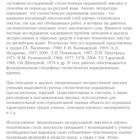
состоянию исследований стилистически окрашенной лексики и
способов ее перевода на русский язык. Анализ литературы
показывает, что стилистически окрашенная лексика - это
наименее изученный лексический слой научно-технических
текстов, так как нет обобшаюших работ, в которых бы давалось
систематическое описание этого лексического слоя. Имеются лишь
частные исследования, касаюшиеся проблем описания и анализа
экспрессивных и образных средств в научно-технических текстах
на английском языке. Результаты этих исследований представлены
в трудах ГА. Васюченко, 1980; Е.И. Калмыковой, 1969; А.Л.
Назаренко, 1987; 2000; Л.Н. Новиковой, 1987; П.И. Пахуткина,
1973; Н.М. Разинкиной, 1968; 1977; 1978; 2004; ТА Тарасовой,
1988; ОА Швецовой, 1978 и др. В этих работах обосновывается
функциональная специфика стилистически маркированных
единиц.
При описании и анализе эмоционально-экспрессивной лексики
учеными выделяются группы стилистически окрашенных
прилагательных, наречий, существительных и глаголов, а также
разговорная и высококнижная лексика, используемые для
положительной или отрицательной оценки объекта исследования,
характеристики трудов ученых, описания научного эксперимента
и т.д.
Использование эмоционально-экспрессивной лексики в научно-
техническом стиле лингвисты связывают с возникающей у ученых
необходимостью выражать свою субъективно-чувственную оценку
различным явлениям в области науки, а также с тем, чтобы