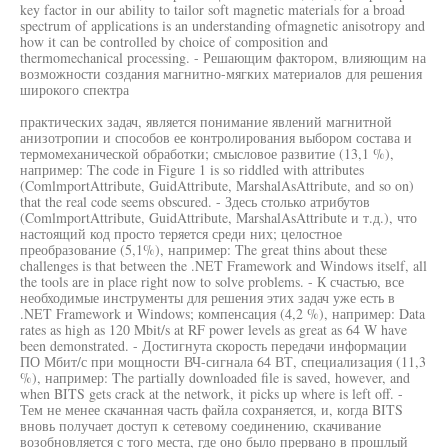
key factor in our ability to tailor soft magnetic materials for a broad
spectrum of applications is an understanding ofmagnetic anisotropy and
how it can be controlled by choice of composition and
thermomechanical processing. - Решающим фактором, влияющим на
возможности создания магнитно-мягких материалов для решения
широкого спектра
практических задач, является понимание явлений магнитной
анизотропии и способов ее контролирования выбором состава и
термомеханической обработки; смысловое развитие (13,1 %),
например: The code in Figure 1 is so riddled with attributes
(ComlmportAttribute, GuidAttribute, MarshalAsAttribute, and so on)
that the real code seems obscured. - Здесь столько атрибутов
(ComlmportAttribute, GuidAttribute, MarshalAsAttribute и т.д.), что
настоящий код просто теряется среди них; целостное
преобразование (5,1%), например: The great thins about these
challenges is that between the .NET Framework and Windows itself, all
the tools are in place right now to solve problems. - К счастью, все
необходимые инструменты для решения этих задач уже есть в
.NET Framework и Windows; компенсация (4,2 %), например: Data
rates as high as 120 Mbit/s at RF power levels as great as 64 W have
been demonstrated. - Достигнута скорость передачи информации
ПО Мбит/с при мощности ВЧ-сигнала 64 ВТ, специализация (11,3
%), например: The partially downloaded file is saved, however, and
when BITS gets crack at the network, it picks up where is left off. -
Тем не менее скачанная часть файла сохраняется, и, когда BITS
вновь получает доступ к сетевому соединению, скачивание
возобновляется с того места, где оно было прервано в прошлый