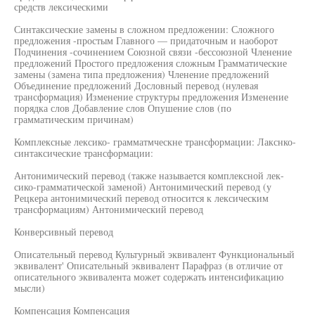
средств лексическими
Синтаксические замены в сложном предложении: Сложного
предложения -простым Главного — придаточным и наоборот
Подчинения -сочинением Союзной связи -бессоюзной Членение
предложений Простого предложения сложным Грамматические
замены (замена типа предложения) Членение предложений
Объединение предложений Дословный перевод (нулевая
трансформация) Изменение структуры предложения Изменение
порядка слов Добавление слов Опушение слов (по
грамматическим причинам)
Комплексные лексико- грамматмческне трансформации: Лакснко-
синтаксические трансформации:
Антонимический перевод (также называется комплексной лек-
сико-грамматической заменой) Антонимический перевод (у
Рецкера антонимический перевод относится к лексическим
трансформациям) Антонимический перевод
Конверсивный перевод
Описательный перевод Культурный эквивалент Функциональный
эквивалент' Описательный эквивалент Парафраз (в отличие от
описательного эквивалента может содержать интенсификацию
мысли)
Компенсация Компенсация