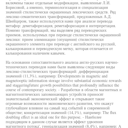
включены также отдельные модификации, выявленные Л.И.
Борисовой, а именно, терминологизация и специализация
значений стилистически окрашенных лексических средств. Ряд
лексико-семантических трансформаций, предложенных А.Д.
Швейцером, также используются нами при анализе перевода
метафор: деметафоризация, реметафоризация и интерпретация.
Помимо трансформаций, мы выделяем ряд переводческих
приемов, используемых при переводе стилистически окрашенной
лексики: прием элиминации (опущения) стилистически
окрашенного элемента при переводе с английского на русский,
калькирования и переводческую метку, которая отличается от
калькирования наличием кавычек.
На основании сопоставительного анализа англо-русских научно-
технических переводов нами были выявлены следующие виды
лексико-стилистических трансформаций: дифференциация
значений (11,3%), например: Developments in magnetic and
magnetooptic information storage involve substantial economic rewards
and staggeringfuture growth possibilities that profoundly influence the
course of contemporary society. - Разработки в области магнитных и
магнитооптических запоминающих устройств приносят
значительный экономический эффект и открывают такие
огромные возможности экономического развития, что окажут
глубочайшее влияние на самый ход событий в современной
обществе; конкретизация значений (14,1%), например: The flux
doubling effect is an ideal one for this purpose. - Наиболее
подходящим в данном случае является эффект удвоения
магнитного потока', генерализация значений (8,4%), например: A