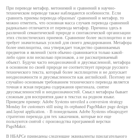
При переводе метафор, метонимий и сравнений в научно-
техническом переводе также наблюдаются особенности. Если
сравнить приемы перевода образных' сравнений и метафор, то
можно отметить, что основная масса случаев перевода сравнений
радикально отличается от перевода метафор. Причина здесь в
различной семантической природе и синтаксической организации
этих стилистических приемов. Сравнение более эксплицитно и не
требует значительных усилий для своего декодирования. Метафора
более имплицитна, она утверждает тождество сравниваемых
предметов и явлений (хотя обычно сравнивается только какой-
либо один или несколько признаков, а не рассматриваемый
объект). Будучи часто неоднозначной и двусмысленной, метафора
в основном по своей природе не соответствует природе русского
технического текста, который более эксплицитен и не допускает
неоднозначности и двусмысленности как английский. Поэтому не
случайно основным требованием технического перевода является
точная и ясная передача содержания оригинала, снятие
двусмысленностей и неоднозначностей. Смысл метафоры бывает
сложным для восприятия даже в текстах на родном языке.
Приведем пример: Adobe Systems unveiled a conversion strategy
Monday for customers still using its orphaned PageMaker page design
and.layout application. - В понедельник Adobe Systems обнародует
стратегию перехода для тех заказчиков, которые все еще
пользуются снятой с производства программой верстки
PageMaker.
В НБАРСе приведены следующие эквиваленты прилагательного