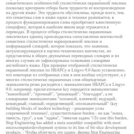
семантических особенностей стилистически окрашенной лексики,
поскольку критерием отбора были трудности ее воспроизведения
на другом языке. Эти трудности обусловлены, прежде всего, тем,
что семантика слов в языке науки и техники развивается, в
процессе функционирования слова приобретают качественную
специфику, которая в наиболее явном виде отражается в
переводах. В процессе отбора стилистически окрашенных
лексических единиц производилось сопоставление контекстной
семантики стилистически маркированной лексики и
информацией словарей, которое показало, что значения,
актуализирующиеся в научно-технических контекстах, не
представлены в общих двуязычных переводных словарях и во
многих случаях не зафиксированы толковыми словарями
английского языка. При проверке отобранной стилистически
окрашенной лексики по НБАРСу и Lingvo 9.0 было установлено,
что некоторые из отобранных слов в нем вообще отсутствуют, а у
многих стилистически окрашенных слов общенаучные
эквиваленты резко расходятся с эквивалентами НБАРСа и Lingvo
9.0, например: прилагательное key передается эквивалентами
"важнейший", "прочный", "решающий", "благодаря", а не
словарными эквивалентами "основной, ключевой; ведущий,
командный; главный; определяющий, опознавательный" (key
building blocks of modern technology - решающие узлы
современной техники)', существительное burden - не как "ноша,
тяжесть, груз", а как "задача", "тяжелая задача "(То ease this burden,
Step Engineering has added a meta assembler compatible with.most
microcomputerdevelopment systems to its line of bit-slice development
products. - Чтобы облегчить это задачу, фирма Step Engineering