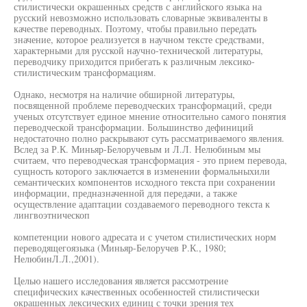
стилистически окрашенных средств с английского языка на
русский невозможно использовать словарные эквиваленты в
качестве переводных. Поэтому, чтобы правильно передать
значение, которое реализуется в научном тексте средствами,
характерными для русской научно-технической литературы,
переводчику приходится прибегать к различным лексико-
стилистическим трансформациям.
Однако, несмотря на наличие обширной литературы,
посвященной проблеме переводческих трансформаций, среди
ученых отсутствует единое мнение относительно самого понятия
переводческой трансформации. Большинство дефиниций
недостаточно полно раскрывают суть рассматриваемого явления.
Вслед за Р.К. Миньяр-Белоручевым и Л.Л. Нелюбиным мы
считаем, что переводческая трансформация - это прием перевода,
сущность которого заключается в изменении формальныхили
семантических компонентов исходного текста при сохранении
информации, предназначенной для передачи, а также
осуществление адаптации создаваемого переводного текста к
лингвоэтническоп
компетенции нового адресата и с учетом стилистических норм
переводящегоязыка (Миньяр-Белоручев Р.К., 1980;
НелюбинЛ.Л.,2001).
Целью нашего исследования является рассмотрение
специфических качественных особенностей стилистически
окрашенных лексических единиц с точки зрения тех