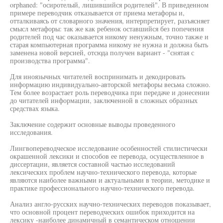
orphaned: "осиротелый, лишившийся родителей". В приведенном
примере переводчик отказывается от приема метафоры и,
отталкиваясь от словарного значения, интерпретирует, разъясняет
смысл метафоры: так же как ребенок оставшийся без попечения
родителей под час оказывается никому ненужным, точно также и
старая компьютерная программа никому не нужна и должна быть
заменена новой версией, отсюда получен вариант - "снятая с
производства программа".
Для иноязычных читателей воспринимать и декодировать
информацию индивидуально-авторской метафоры весьма сложно.
Тем более возрастает роль переводчика при передаче и донесении
до читателей информации, заключенной в сложных образных
средствах языка.
Заключение содержит основные выводы проведенного
исследования.
Лингвопереводческое исследование особенностей стилистически
окрашенной лексики и способов ее перевода, осуществленное в
диссертации, является составной частью исследований
лексических проблем научно-технического перевода, которые
являются наиболее важными и актуальными в теории, методике и
практике профессионального научно-технического перевода.
Анализ англо-русских научно-технических переводов показывает,
что основной процент переводческих ошибок приходится на
лексику -наиболее динамичный в семантическом отношении