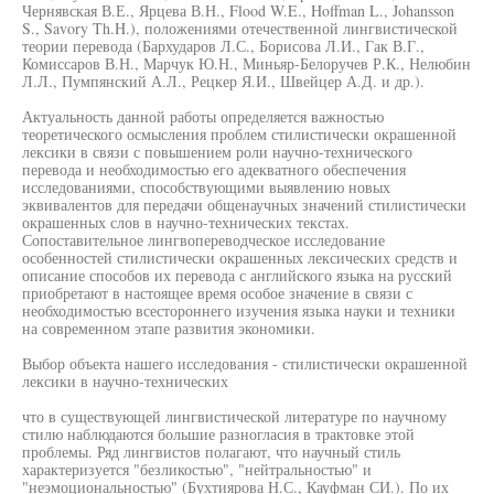
Чернявская В.Е., Ярцева В.Н., Flood W.E., Hoffman L., Johansson
S., Savory Th.H.), положениями отечественной лингвистической
теории перевода (Бархударов Л.С., Борисова Л.И., Гак В.Г.,
Комиссаров В.Н., Марчук Ю.Н., Миньяр-Белоручев Р.К., Нелюбин
Л.Л., Пумпянский А.Л., Рецкер Я.И., Швейцер А.Д. и др.).
Актуальность данной работы определяется важностью
теоретического осмысления проблем стилистически окрашенной
лексики в связи с повышением роли научно-технического
перевода и необходимостью его адекватного обеспечения
исследованиями, способствующими выявлению новых
эквивалентов для передачи общенаучных значений стилистически
окрашенных слов в научно-технических текстах.
Сопоставительное лингвопереводческое исследование
особенностей стилистически окрашенных лексических средств и
описание способов их перевода с английского языка на русский
приобретают в настоящее время особое значение в связи с
необходимостью всестороннего изучения языка науки и техники
на современном этапе развития экономики.
Выбор объекта нашего исследования - стилистически окрашенной
лексики в научно-технических
что в существующей лингвистической литературе по научному
стилю наблюдаются большие разногласия в трактовке этой
проблемы. Ряд лингвистов полагают, что научный стиль
характеризуется "безликостью", "нейтральностью" и
"неэмоциональностью" (Бухтиярова Н.С., Кауфман СИ.). По их