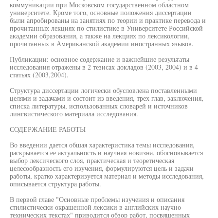
коммуникации при Московском государственном областном
университете. Кроме того, основные положения диссертации
были апробированы на занятиях по теории и практике перевода и
прочитанных лекциях по стилистике в Университете Российской
академии образования, а также на лекциях по лексикологии,
прочитанных в Американской академии иностранных языков.
Публикации: основное содержание и важнейшие результаты
исследования отражены в 2 тезисах докладов (2003, 2004) и в 4
статьях (2003,2004).
Структура диссертации логически обусловлена поставленными
целями и задачами и состоит из введения, трех глав, заключения,
списка литературы, использованных словарей и источников
лингвистического материала исследования.
СОДЕРЖАНИЕ РАБОТЫ
Во введении дается обшая характеристика темы исследования,
раскрывается ее актуальность и научная новизна, обосновывается
выбор лексического слоя, практическая и теоретическая
целесообразность его изучения, формулируются цель и задачи
работы, кратко характеризуется материал и методы исследования,
описывается структура работы.
В первой главе "Основные проблемы изучения и описания
стилистически окрашенной лексики в английских научно-
технических текстах" приводится обзор работ, посвяшенных