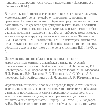
придавать экспрессивность своему изложению (Назаренко А.Л.,
Разинкина Н.М.).
В языке научной прозы исследователи выделяют также элементы
художественной речи - метафору, метонимию, иронию и
сравнение. По мнению ученых, образные средства выступают как
дополнительные средства для придания высказыванию большей
убедительности, наглядности, а также для характеристики работ
ученых, предмета исследования, работы приборов, механизмов, а
также для оценки трудов ученых и исследователей (Калмыкова
Е.И., Новикова Л.М., Разинкина Н.М.), а некоторые лингвисты
делают вывод о гносеологической необходимости использования
образных средств в научном стиле речи (Пахуткин П.И., 1973, с.
4).
Исследования по способам перевода стилистически
маркированных единиц с английского языка на русский
представлены в работах НА Аверьяновой, Л.И. Борисовой, В.Н
Комиссарова, А.Л. Кораловой, И.Ю. Маркеловой, М.М. Морозова,
Я.И. Рецкера, В.И. Тархова, Е.С. Троянской, Д.С. Усова, А.В
Федорова, В.И. Хайруллина, Л.И. Чернавиной, Р. Юмпельта и др.
Изучая стилистические проблемы перевода научно-технических
текстов, переводоведы говорят о том, что в переводе необходимо
учитывать нормы языка и стиля переводного языка, достигать
ясности в изложении даже, если в оригинале содержатся
стилистические погрешности (Рецкер Я.И., Усов Д.С., Федоров
А.В.). Выбор стилистических средств обусловливается нормами