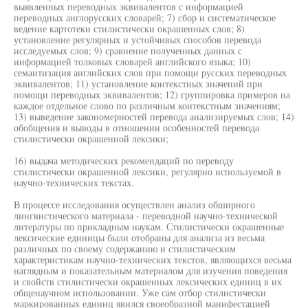
выявленных переводных эквивалентов с информацией
переводных англорусских словарей; 7) сбор и систематическое
ведение картотеки стилистически окрашенных слов; 8)
установление регулярных и устойчивых способов перевода
исследуемых слов; 9) сравнение полученных данных с
информацией толковых словарей английского языка; 10)
семантизация английских слов при помощи русских переводных
эквивалентов; 11) установление контекстных значений при
помощи переводных эквивалентов; 12) группировка примеров на
каждое отдельное слово по различным контекстным значениям;
13) выведение закономерностей перевода анализируемых слов; 14)
обобщения и выводы в отношении особенностей перевода
стилистически окрашенной лексики;
16) выдача методических рекомендаций по переводу
стилистически окрашенной лексики, регулярно используемой в
научно-технических текстах.
В процессе исследования осуществлен анализ обширного
лингвистического материала - переводной научно-технической
литературы по прикладным наукам. Стилистически окрашенные
лексические единицы были отобраны для анализа из весьма
различных по своему содержанию и стилистическим
характеристикам научно-технических текстов, являющихся весьма
наглядным и показательным материалом для изучения поведения
и свойств стилистически окрашенных лексических единиц в их
общенаучном использовании. Уже сам отбор стилистически
маркированных единиц явился своеобразной манифестацией