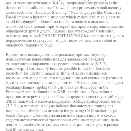
раз; и терминологизация (8,4 %), например: One problem is the
danger of a "deadly embrace" in which two processors simultaneously
access each other. But, says Stenning, "New languages like Concurrent
Pascal impose a hierarchic structure which makes it relatively easy to
avoid this danger". - Одной из проблем является опасность
взаимной блокировки, при которой два процессора одновременно
обращаются друг к другу. Однако, как утверждает Стеннинг,
новые языки типа КОНКАРРЕНТ ПАСКАЛЬ позволяют создавать
иерархические структуры, что дает возможность легко обойти
опасность подобного рода.
Кроме того, вы выделяем специальные приемы перевода,
используемые переводчиками для адекватной передачи
стилистически окрашенных средств: элиминация (9,5 %),
например: It has recently become possible to test this heralded
prediction for ultrathin magnetic films. -Недавно появилась
возможность проверить это предсказание для случая сверхтонких
магнитных пленок; калькирование (3,4 %), например: The biggest
breaking changes (updates that can break existing code) in the
Framework can be found in its XML capabilities. - Важнейшие
прорывные перемены, способные разрушить существующий код в
.NETFramework касаются поддержки XML; переводческая метка
(7,2 %), например: Analysts indicate that automatic routing has
become one ofthe hottest arenas in the growing CAD market for pc-
board Design. - Экономисты-аналитики указывают, что сектор
средств автоматической трассировки стал на сегодняшний день
одним из наиболее «горячих» секторов развивающегося рынка
САПР печатных плат.