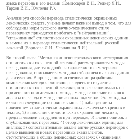
языка перевода и его целями (Комиссаров В.Н., Рецкер Я.И.,
Тархов В.И., Юмпельт Р.).
Анализируя способы перевода стилистически окрашенных
лексических средств, ученые делают важный вывод о том, что для
соблюдения норм русского научно-технического стиля
переводчику приходится прибегать к "нейтрализации",
"сглаживанию" стилистически окрашенных лексических единиц,
к замене их в переводе стилистически нейтральной русской
лексикой (Борисова Л.И., Чернавина Л.И.).
Во второй главе "Методика лингвопереводческого исследования
стилистически окрашенной лексики" рассматриваются методы
исследования, дается подробная характеристика материала
исследования, описывается методика отбора лексических единиц
для изучения. В проведенном исследовании разработана
комплексная методика лингвопереводческого изучения
стилистически окрашенной лексики, которая основывалась на
применении описательного метода, метода сопоставительного
анализа перевода и метода численных подсчетов. Эта методика
включала следующие основные этапы: 1) наблюдение за
поведением стилистически окрашенных лексических средств в
текстах; 2) выявление стилистически окрашенной лексики,
представляющей затруднения при переводе; 3) анализ ошибок в
опубликованных переводах; 4) отбор лексических единиц для
анализа; 5) сопоставительный анализ англо-русских переводов с
целью выявления новых переводных эквивалентов,
отсутствующих в общих переводных словарях; 6) сравнения