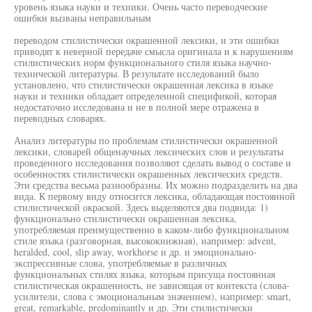
уровень языка науки и техники. Очень часто переводческие
ошибки вызваны неправильным
переводом стилистически окрашенной лексики, и эти ошибки
приводят к неверной передаче смысла оригинала и к нарушениям
стилистических норм функционального стиля языка научно-
технической литературы. В результате исследований было
установлено, что стилистически окрашенная лексика в языке
науки и техники обладает определенной спецификой, которая
недостаточно исследована и не в полной мере отражена в
переводных словарях.
Анализ литературы по проблемам стилистически окрашенной
лексики, словарей общенаучных лексических слов и результаты
проведенного исследования позволяют сделать вывод о составе и
особенностях стилистически окрашенных лексических средств.
Эти средства весьма разнообразны. Их можно подразделить на два
вида. К первому виду относится лексика, обладающая постоянной
стилистической окраской. Здесь выделяются два подвида: 1)
функционально стилистически окрашенная лексика,
употребляемая преимущественно в каком-либо функциональном
стиле языка (разговорная, высококнижная), например: advent,
heralded, cool, slip away, workhorse и др. и эмоционально-
экспрессивные слова, употребляемые в различных
функциональных стилях языка, которым присуща постоянная
стилистическая окрашенность, не зависящая от контекста (слова-
усилители, слова с эмоциональным значением), например: smart,
great, remarkable, predominantly и др. Эти стилистически