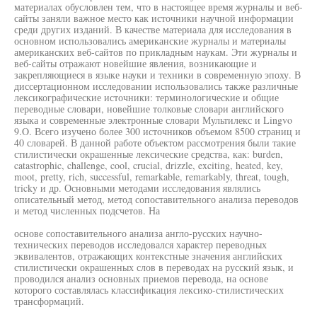
материалах обусловлен тем, что в настоящее время журналы и веб-
сайты заняли важное место как источники научной информации
среди других изданий. В качестве материала для исследования в
основном использовались американские журналы и материалы
американских веб-сайтов по прикладным наукам. Эти журналы и
веб-сайты отражают новейшие явления, возникающие и
закрепляющиеся в языке науки и техники в современную эпоху. В
диссертационном исследовании использовались также различные
лексикографические источники: терминологические и общие
переводные словари, новейшие толковые словари английского
языка и современные электронные словари Мультилекс и Lingvo
9.O. Всего изучено более 300 источников объемом 8500 страниц и
40 словарей. В данной работе объектом рассмотрения были такие
стилистически окрашенные лексические средства, как: burden,
catastrophic, challenge, cool, crucial, drizzle, exciting, heated, key,
moot, pretty, rich, successful, remarkable, remarkably, threat, tough,
tricky и др. Основными методами исследования являлись
описательный метод, метод сопоставительного анализа переводов
и метод численных подсчетов. На
основе сопоставительного анализа англо-русских научно-
технических переводов исследовался характер переводных
эквивалентов, отражающих контекстные значения английских
стилистически окрашенных слов в переводах на русский язык, и
проводился анализ основных приемов перевода, на основе
которого составлялась классификация лексико-стилистических
трансформаций.