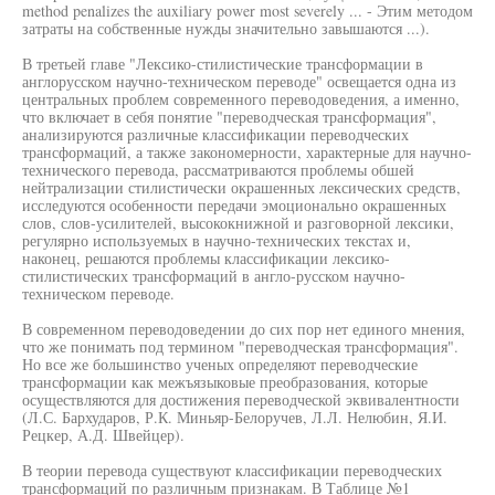
method penalizes the auxiliary power most severely ... - Этим методом
затраты на собственные нужды значительно завышаются ...).
В третьей главе "Лексико-стилистические трансформации в
англорусском научно-техническом переводе" освещается одна из
центральных проблем современного переводоведения, а именно,
что включает в себя понятие "переводческая трансформация",
анализируются различные классификации переводческих
трансформаций, а также закономерности, характерные для научно-
технического перевода, рассматриваются проблемы обшей
нейтрализации стилистически окрашенных лексических средств,
исследуются особенности передачи эмоционально окрашенных
слов, слов-усилителей, высококнижной и разговорной лексики,
регулярно используемых в научно-технических текстах и,
наконец, решаются проблемы классификации лексико-
стилистических трансформаций в англо-русском научно-
техническом переводе.
В современном переводоведении до сих пор нет единого мнения,
что же понимать под термином "переводческая трансформация".
Но все же большинство ученых определяют переводческие
трансформации как межъязыковые преобразования, которые
осуществляются для достижения переводческой эквивалентности
(Л.С. Бархударов, Р.К. Миньяр-Белоручев, Л.Л. Нелюбин, Я.И.
Рецкер, А.Д. Швейцер).
В теории перевода существуют классификации переводческих
трансформаций по различным признакам. В Таблице №1