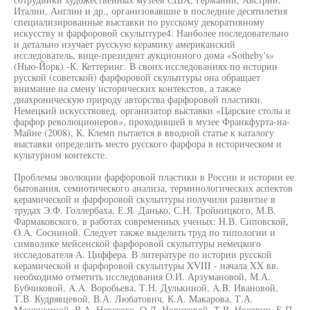
Италии, Англии и др., организовавшие в последние десятилетия
специализированные выставки по русскому декоративному
искусству и фарфоровой скульптуре4. Наиболее последовательно
и детально изучает русскую керамику американский
исследователь, вице-президент аукционного дома «Sotheby's»
(Нью-Йорк) -К. Кеттеринг. В своих исследованиях по истории
русской (советской) фарфоровой скульптуры она обращает
внимание на смену исторических контекстов, а также
диахроническую природу авторства фарфоровой пластики.
Немецкий искусствовед, организатор выставки «Царские столы и
фарфор революционеров», проходившей в музее Франкфурта-на-
Майне (2008), К. Клемп пытается в вводной статье к каталогу
выставки определить место русского фарфора в историческом и
культурном контексте.
Проблемы эволюции фарфоровой пластики в России и истории ее
бытования, семиотического анализа, терминологических аспектов
керамической и фарфоровой скульптуры получили развитие в
трудах Э.Ф. Голлербаха, Е.Я. Данько, С.Н. Тройницкого, М.В.
Фармаковского, в работах современных ученых: Н.В. Сиповской,
O.A. Сосниной. Следует также выделить труд по типологии и
символике мейсенской фарфоровой скульптуры немецкого
исследователя А. Циффера. В литературе по истории русской
керамической и фарфоровой скульптуры XVIII - начала XX вв.
необходимо отметить исследования О.И. Арзумановой, М.А.
Бубчиковой, A.A. Воробьева, Т.Н. Дулькиной, A.B. Ивановой,
Т.В. Кудрявцевой, В.А. Любатович, К.А. Макарова, Т.А.
Мозжухиной, В.А. Невского, О.Д. Новиковой, Т.В. Носович, Е.П.