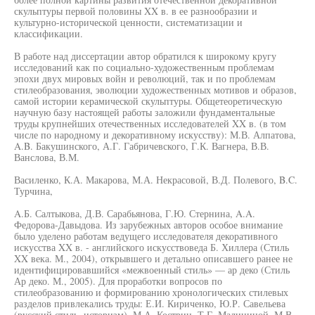
скульптуры первой половины XX в. в ее разнообразии и
культурно-исторической ценности, систематизации и
классификации.
В работе над диссертации автор обратился к широкому кругу
исследований как по социально-художественным проблемам
эпохи двух мировых войн и революций, так и по проблемам
стилеобразования, эволюции художественных мотивов и образов,
самой истории керамической скульптуры. Общетеоретическую
научную базу настоящей работы заложили фундаментальные
труды крупнейших отечественных исследователей XX в. (в том
числе по народному и декоративному искусству): М.В. Алпатова,
A.B. Бакушинского, А.Г. Габричевского, Г.К. Вагнера, В.В.
Ванслова, В.М.
Василенко, К.А. Макарова, М.А. Некрасовой, В.Д. Полевого, B.C.
Турчина,
A.Б. Салтыкова, Д.В. Сарабьянова, Г.Ю. Стернина, A.A.
Федорова-Давыдова. Из зарубежных авторов особое внимание
было уделено работам ведущего исследователя декоративного
искусства XX в. - английского искусствоведа Б. Хиллера (Стиль
XX века. М., 2004), открывшего и детально описавшего ранее не
идентифицировавшийся «межвоенный стиль» — ар деко (Стиль
Ар деко. М., 2005). Для проработки вопросов по
стилеобразованию и формированию хронологических стилевых
разделов привлекались труды: Е.И. Кириченко, Ю.Р. Савельева
(русский стиль, историзм), М.А. Костриц, Т.Г. Малининой, М.В.