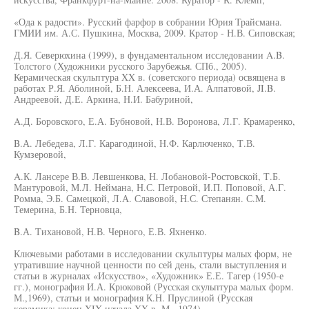
«Ода к радости». Русский фарфор в собрании Юрия Трайсмана.
ГМИИ им. А.С. Пушкина, Москва, 2009. Кратор - Н.В. Сиповская;
Д.Я. Северюхина (1999), в фундаментальном исследовании A.B.
Толстого (Художники русского Зарубежья. СПб., 2005).
Керамическая скульптура XX в. (советского периода) освящена в
работах Р.Я. Аболиной, Б.Н. Алексеева, И.А. Алпатовой, JI.B.
Андреевой, Д.Е. Аркина, Н.И. Бабуриной,
A.Д. Боровского, Е.А. Бубновой, Н.В. Воронова, Л.Г. Крамаренко,
B.А. Лебедева, Л.Г. Карагодиной, Н.Ф. Карлюченко, Т.В.
Кумзеровой,
A.К. Лансере В.В. Левшенкова, Н. Лобановой-Ростовской, Т.Б.
Мантуровой, М.Л. Неймана, Н.С. Петровой, И.П. Поповой, А.Г.
Ромма, Э.Б. Самецкой, Л.А. Славовой, Н.С. Степанян. С.М.
Темерина, Б.Н. Терновца,
B.А. Тихановой, Н.В. Черного, Е.В. Яхненко.
Ключевыми работами в исследовании скульптуры малых форм, не
утратившие научной ценности по сей день, стали выступления и
статьи в журналах «Искусство», «Художник» Е.Е. Тагер (1950-е
гг.), монография И.А. Крюковой (Русская скульптура малых форм.
М.,1969), статьи и монография К.Н. Пруслиной (Русская
керамика: конец XIX-начала XX в. М., 1974).