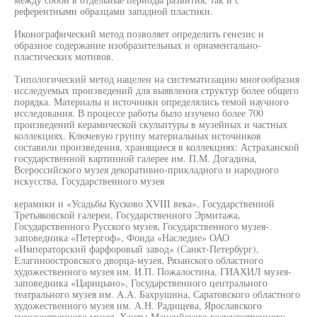
референтными образцами западной пластики.
Иконографический метод позволяет определить генезис и
образное содержание изобразительных и орнаментально-
пластических мотивов.
Типологический метод нацелен на систематизацию многообразия
исследуемых произведений для выявления структур более общего
порядка. Материалы и источники определялись темой научного
исследования. В процессе работы было изучено более 700
произведений керамической скульптуры в музейных и частных
коллекциях. Ключевую группу материальных источников
составили произведения, хранящиеся в коллекциях: Астраханской
государственной картинной галерее им. П.М. Догадина,
Всероссийского музея декоративно-прикладного и народного
искусства, Государственного музея
керамики и «Усадьбы Кусково XVIII века», Государственной
Третьяковской галереи, Государственного Эрмитажа,
Государственного Русского музея, Государственного музея-
заповедника «Петергоф», Фонда «Наследие» ОАО
«Императорский фарфоровый завод» (Санкт-Петербург),
Елагиноостровского дворца-музея, Рязанского областного
художественного музея им. И.П. Пожалостина, ГИАХИЛ музея-
заповедника «Царицыно», Государственного центрального
театрального музея им. A.A. Бахрушина, Саратовского областного
художественного музея им. А.Н. Радищева, Ярославского
художественного музея, Ханты-Мансийского государственного