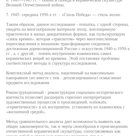
Великой Отечественной войны;
7. 1945- середина 1950-х гг. - «Стиль Победа» — стиль эпохи.
Таким образом, данное исследование - попытка, с одной стороны,
увидеть на многообразном материале эпоху, воплощенную
практически в малых декоративных формах, как пульсирующую
«связь времен», которая «транзитом» через многочисленные
переосмысления и внешнюю трансформацию соединяла
достижения дореволюционной России с искусством 1940-х-1950-х
гг., а, с другой, - понять внутреннюю взаимосвязь самих
керамических вещей во времени. Этой постановке проблемы
соответствуют методы и структура исследования.
Комплексный метод анализа, нацеленный на максимально
панорамное (но вместе с тем - детализированное) осмысление
предмета исследования.
Реконструкционный - реконструкция социально-исторического
контекста позволяет расширить горизонт интерпретации
художественных процессов и произведений, избежать
«герметичности» в их восприятии, установить их взаимосвязь с
«жизненной средой».
Метод сравнительного анализа дает возможность выявить как
общие закономерности, так и черты своеобразия в произведениях
отечественной керамической скульптуры, сопоставляемых как
между собой в отдельные периоды развития, так и с