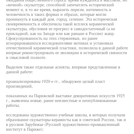
«вечной» скульптуре, способной запечатлеть исторический
момент и, в то же время, выразить лиризм, интимность и
человечность в таких формах и образах, которые могли
проникнуть в каждый дом, город, селение. Эта историческая
своевременность и обеспечила такой всплеск керамической
скульптуры, обусловив ее прогресс в самодостаточный (а не
прикладной, как на Западе или как раньше в России) жанр.
Сфокусированность на этих стержневых, но ранее
игнорировавшихся исследователями мотивах и установках
отечественной керамической пластики, позволила в данной работе
впервые реконструировать ее эволюцию в исторической связности
и смысловой полноте.
Выделим также отдельные аспекты, впервые представленные в
данной работе:
проанализированы 1920-е гг., обнаружен целый пласт
произведений,
показанных на Парижской выставке декоративных искусств 1925
г., выявлены новые, ранее неизвестные и неопубликованные
работы;
исследованы художественно-учебные школы, в которых получали
образование скульпторы-керамисты как в советской России, так и
в русском Зарубежье (Русский художественно-промышленный
институт в Париже);