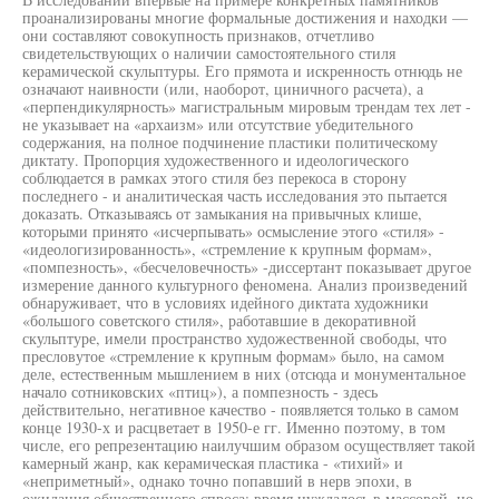
проанализированы многие формальные достижения и находки —
они составляют совокупность признаков, отчетливо
свидетельствующих о наличии самостоятельного стиля
керамической скульптуры. Его прямота и искренность отнюдь не
означают наивности (или, наоборот, циничного расчета), а
«перпендикулярность» магистральным мировым трендам тех лет -
не указывает на «архаизм» или отсутствие убедительного
содержания, на полное подчинение пластики политическому
диктату. Пропорция художественного и идеологического
соблюдается в рамках этого стиля без перекоса в сторону
последнего - и аналитическая часть исследования это пытается
доказать. Отказываясь от замыкания на привычных клише,
которыми принято «исчерпывать» осмысление этого «стиля» -
«идеологизированность», «стремление к крупным формам»,
«помпезность», «бесчеловечность» -диссертант показывает другое
измерение данного культурного феномена. Анализ произведений
обнаруживает, что в условиях идейного диктата художники
«большого советского стиля», работавшие в декоративной
скульптуре, имели пространство художественной свободы, что
пресловутое «стремление к крупным формам» было, на самом
деле, естественным мышлением в них (отсюда и монументальное
начало сотниковских «птиц»), а помпезность - здесь
действительно, негативное качество - появляется только в самом
конце 1930-х и расцветает в 1950-е гг. Именно поэтому, в том
числе, его репрезентацию наилучшим образом осуществляет такой
камерный жанр, как керамическая пластика - «тихий» и
«неприметный», однако точно попавший в нерв эпохи, в
ожидания общественного спроса: время нуждалось в массовой, но