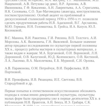
Нащекиной, A.B. Петухова (ар деко), В.Р. Аронова, A.B.
Иконникова, Г.Ф. Коваленко, А.Н. Лаврентьева, A.A. Стригалева,
Н.К. Соловьева, С.О. Хан-Магомедова (авангард, конструктивизм,
постконструктивизм). Особый акцент на проблемный и
дискуссионный сталинский период 1930-х-1950-х гт. позволили
сделать продуктивным работы H.JI. Адаскиной, В.Г. Арсланова,
М.Ю. Германа, И.Н. Голомштока, Б. Гройса, И.А. Казуся, Ю.Л.
Косенковой,
B.C. Манина, В.И. Ракитина, Г.И. Ревзина, В.П. Толстого, А.И.
Морозова, А.К. Якимовича, Г.Н. Яковлевой. Большое значение
автор придавал исследованиям по скульптуре первой половины
XX в., процессу работы мастеров в скульптурных материалах, а
также видам и жанрам: М.А. Бургановой, О.И. Вороновой, Л.Н.
Дорониной, О.В. Калугиной, Ю.Д. Колпинского, О.В. Костиной,
Л.А. Лысенко, В.А. Малолеткова, Е.Б. Муриной, С.И. Орлова,
A.B. Парамонова, О.М. Петройчук, В.И. Перфильева, И.В.
Портновой,
B.И. Прокофьева, И.В. Рязанцева, И.Е. Светлова, В.В.
Стародубовой и др.
Первые попытки в отечественном искусствознании обозначить
подходы к осмыслению декоративной скульптуры, скульптуры
малых форм были предприняты уже в первые десятилетия XX в. в
публикациях H.H. Врангеля, А.Н. Бенуа, И.Э. Грабаря, С.К.
Маковского. В 1930-е гг. крупнейшим вкладом в изучение