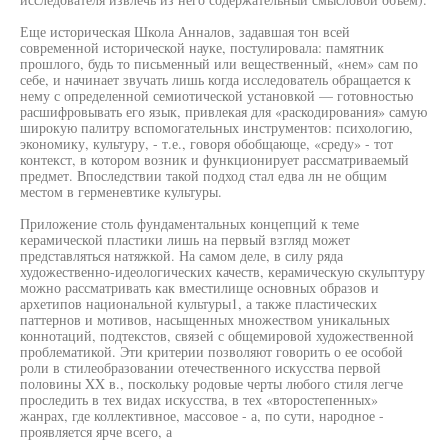
Еще историческая Школа Анналов, задавшая тон всей
современной исторической науке, постулировала: памятник
прошлого, будь то письменный или вещественный, «нем» сам по
себе, и начинает звучать лишь когда исследователь обращается к
нему с определенной семиотической установкой — готовностью
расшифровывать его язык, привлекая для «раскодирования» самую
широкую палитру вспомогательных инструментов: психологию,
экономику, культуру, - т.е., говоря обобщающе, «среду» - тот
контекст, в котором возник и функционирует рассматриваемый
предмет. Впоследствии такой подход стал едва лн не общим
местом в герменевтике культуры.
Приложение столь фундаментальных концепций к теме
керамической пластики лишь на первый взгляд может
представляться натяжкой. На самом деле, в силу ряда
художественно-идеологических качеств, керамическую скульптуру
можно рассматривать как вместилище основных образов и
архетипов национальной культуры1, а также пластических
паттернов и мотивов, насыщенных множеством уникальных
коннотаций, подтекстов, связей с общемировой художественной
проблематикой. Эти критерии позволяют говорить о ее особой
роли в стилеобразовании отечественного искусства первой
половины XX в., поскольку родовые черты любого стиля легче
проследить в тех видах искусства, в тех «второстепенных»
жанрах, где коллективное, массовое - а, по сути, народное -
проявляется ярче всего, а