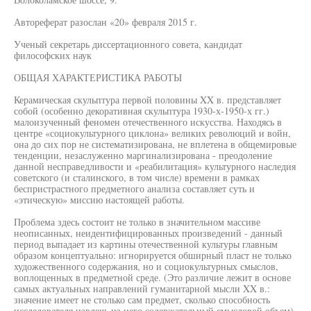
Автореферат разослан «20» февраля 2015 г.
Ученый секретарь диссертационного совета, кандидат
философских наук
ОБЩАЯ ХАРАКТЕРИСТИКА РАБОТЫ
Керамическая скульптура первой половины XX в. представляет
собой (особенно декоративная скульптура 1930-х-1950-х гг.)
малоизученный феномен отечественного искусства. Находясь в
центре «социокультурного циклона» великих революций и войн,
она до сих пор не систематизирована, не вплетена в общемировые
тенденции, незаслуженно маргинализирована - преодоление
данной несправедливости и «реабилитация» культурного наследия
советского (и сталинского, в том числе) времени в рамках
беспристрастного предметного анализа составляет суть и
«этическую» миссию настоящей работы.
Проблема здесь состоит не только в значительном массиве
неописанных, неидентифицированных произведений - данный
период выпадает из картины отечественной культуры главным
образом концептуально: игнорируется обширный пласт не только
художественного содержания, но и социокультурных смыслов,
воплощенных в предметной среде. (Это различие лежит в основе
самых актуальных направлений гуманитарной мысли XX в.:
значение имеет не столько сам предмет, сколько способность
исследователя извлечь из него содержательный смысловой объем).