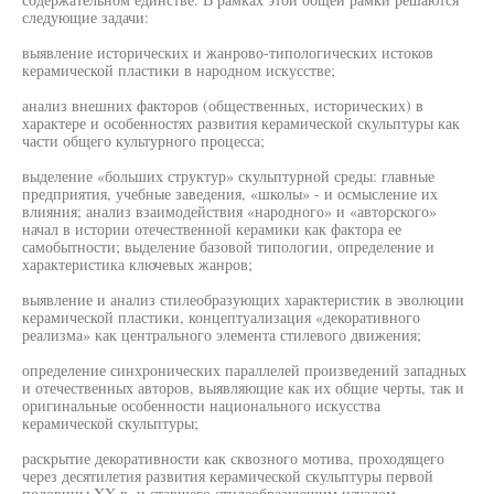
следующие задачи:
выявление исторических и жанрово-типологических истоков
керамической пластики в народном искусстве;
анализ внешних факторов (общественных, исторических) в
характере и особенностях развития керамической скульптуры как
части общего культурного процесса;
выделение «больших структур» скульптурной среды: главные
предприятия, учебные заведения, «школы» - и осмысление их
влияния; анализ взаимодействия «народного» и «авторского»
начал в истории отечественной керамики как фактора ее
самобытности; выделение базовой типологии, определение и
характеристика ключевых жанров;
выявление и анализ стилеобразующих характеристик в эволюции
керамической пластики, концептуализация «декоративного
реализма» как центрального элемента стилевого движения;
определение синхронических параллелей произведений западных
и отечественных авторов, выявляющие как их общие черты, так и
оригинальные особенности национального искусства
керамической скульптуры;
раскрытие декоративности как сквозного мотива, проходящего
через десятилетия развития керамической скульптуры первой
половины XX в. и ставшего стилеобразующим началом.