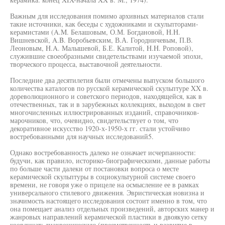
Важным для исследования помимо архивных материалов стали
такие источники, как беседы с художниками и скульпторами-
керамистами (A.M. Белашовым, О.М. Богдановой, H.H.
Вишневской, A.B. Воробьевским, В.А. Городничевым, П.В.
Леоновым, H.A. Малышевой, Б.Е. Калитой, H.H. Роповой),
служившие своеобразными свидетельствами изучаемой эпохи,
творческого процесса, выставочной деятельности.
Последние два десятилетия были отмечены выпуском большого
количества каталогов по русской керамической скульптуре XX в.
дореволюционного и советского периодов, находящейся, как в
отечественных, так и в зарубежных коллекциях, выходом в свет
многочисленных иллюстрированных изданий, справочников-
марочников, что, очевидно, свидетельствует о том, что
декоративное искусство 1920-х-1950-х гг. стали устойчиво
востребованными для научных исследований5.
Однако востребованность далеко не означает исчерпанности:
будучи, как правило, историко-биографическими, данные работы
по больше части далеки от постановки вопроса о месте
керамической скульптуры в социокультурной системе своего
времени, не говоря уже о прицеле на осмысление ее в рамках
универсального стилевого движения. Эвристическая новизна и
значимость настоящего исследования состоит именно в том, что
она помещает анализ отдельных произведений, авторских манер и
жанровых направлений керамической пластики в двоякую сетку
координат: диахроническую (преемственность и развитие в