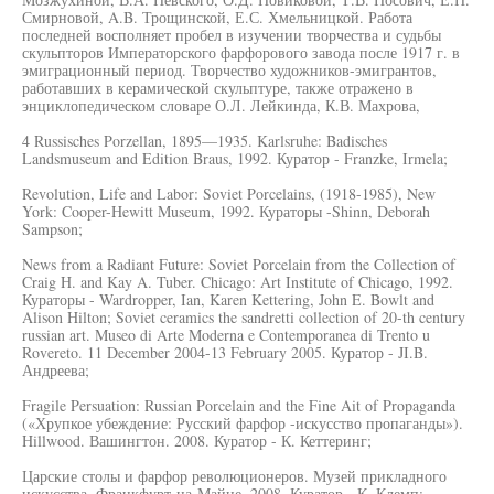
Смирновой, A.B. Трощинской, Е.С. Хмельницкой. Работа
последней восполняет пробел в изучении творчества и судьбы
скульпторов Императорского фарфорового завода после 1917 г. в
эмиграционный период. Творчество художников-эмигрантов,
работавших в керамической скульптуре, также отражено в
энциклопедическом словаре О.Л. Лейкинда, К.В. Махрова,
4 Russisches Porzellan, 1895—1935. Karlsruhe: Badisches
Landsmuseum and Edition Braus, 1992. Куратор - Franzke, Irmela;
Revolution, Life and Labor: Soviet Porcelains, (1918-1985), New
York: Cooper-Hewitt Museum, 1992. Кураторы -Shinn, Deborah
Sampson;
News from a Radiant Future: Soviet Porcelain from the Collection of
Craig H. and Kay A. Tuber. Chicago: Art Institute of Chicago, 1992.
Кураторы - Wardropper, Ian, Karen Kettering, John E. Bowlt and
Alison Hilton; Soviet ceramics the sandretti collection of 20-th century
russian art. Museo di Arte Moderna e Contemporanea di Trento u
Rovereto. 11 December 2004-13 February 2005. Куратор - JI.B.
Андреева;
Fragile Persuation: Russian Porcelain and the Fine Ait of Propaganda
(«Хрупкое убеждение: Русский фарфор -искусство пропаганды»).
Hillwood. Вашингтон. 2008. Куратор - К. Кеттеринг;
Царские столы и фарфор революционеров. Музей прикладного
искусства, Франкфурт-на-Майне. 2008. Куратор - К. Клемп;