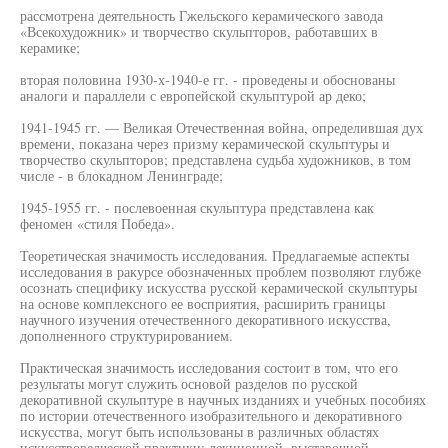
рассмотрена деятельность Гжельского керамического завода
«Всекохудожник» и творчество скульпторов, работавших в
керамике;
вторая половина 1930-х-1940-е гг. - проведены и обоснованы
аналоги и параллели с европейской скульптурой ар деко;
1941-1945 гг. — Великая Отечественная война, определившая дух
времени, показана через призму керамической скульптуры и
творчество скульпторов; представлена судьба художников, в том
числе - в блокадном Ленинграде;
1945-1955 гг. - послевоенная скульптура представлена как
феномен «стиля Победа».
Теоретическая значимость исследования. Предлагаемые аспекты
исследования в ракурсе обозначенных проблем позволяют глубже
осознать специфику искусства русской керамической скульптуры
на основе комплексного ее восприятия, расширить границы
научного изучения отечественного декоративного искусства,
дополненного структурированием.
Практическая значимость исследования состоит в том, что его
результаты могут служить основой разделов по русской
декоративной скульптуре в научных изданиях и учебных пособиях
по истории отечественного изобразительного и декоративного
искусства, могут быть использованы в различных областях
искусствоведческой практики: лекционной, выставочной,