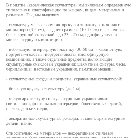
В понятие «керамическая скульптура» мы включаем определенную
типологию и классификацию по жанрам, видам, материалам и
размерам. Так, мы выделяем:
- скульптуру малых форм: авторскую и тиражную, начиная с
миниатюры (3-5 см), среднего размера (10-15 см) и заканчивая
более крупной статуэткой - до 23—25 см; однофигурную и
многофигурную композицию;
- небольшую интеръерную пластику (30-50 см) - кабинетную,
портреты-«головы», портреты-бюсты, многофигурную
композицию, а также отдельные предметы, включающие
скульптурные смысловые украшения: шахматные фигуры, часы,
чернильницы, настольные украшения, памятные медали;
- скульптурные сосуды и предметы, украшенные скульптурой;
- большую круглую скульптуру (до 1 м);
- малую архитектуру со скульптурными украшениями:
светильники, фонтаны для интерьеров общественных зданий,
парков, детских садов;
- декоративные скульптурные рельефы: вставки, архитектурные
детали, панно.
Относительно же материалов — декоративным стилевым
движением была охвачена вся полнота керамики - от фарфора до