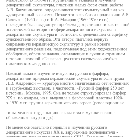
декоративной скульптуры, пластики малых форм стали работы
A.B. Бакушинского, определившего этот скульптурный вид как
«декоративный реализм». Позже эти разработки продолжили А.Б.
Салтыков (1950-е гг.) и К.А. Макаров (1960-1970-е гг.),
последним была выдвинута проблема декоративности как главной
эстетической категории в сфере декоративного искусства и
декоративной скульптуры в частности, определившей специфику
художественного образа. Эти авторы пытались вернуть
современную керамическую скульптуру в рамки нового
декоративного реализма, подразумевая под этим художественное
обобщение, образное начало, отсылающие к лучшим страницам
истории античной «Танагры», русского гжельского «лубка»,
пименовских «водоносок».
Важный вклад в изучение искусства русского фарфора,
декоративной природы керамической скульптуры внесли труды
Л.В. Андреевой — куратора многих значительных отечественных
и зарубежных выставок, в частности, «Русский фарфор 250 лет
истории». Москва, 1995. Она не только структурировала фарфор
XX в. по жанрам, но и выделила в фарфоровой пластике 1920-
х-1930-х гг. группы «архетипических» героев (революционные
типы, человек труда, национальная тема в музыке и танце,
обнаженная натура и др.).
Не менее основательно подошли к изучению русского
декоративного искусства XX в. зарубежные исследователи -
сотрудники художественных музеев США, Германии, Австрии,