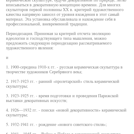
вписываться в декоративную концепцию времени. Для многих
скульпторов первой половины XX в. критерий художественного
качества напрямую зависел от уровня вхождения в этот самый
материал. Эта установка обуславливала и нахождение себя в
профессиональной, вневременной традиции.
Периодизация. Принимая за критерий отсчета эволюцию
идеологии и господствующего типа мышления, можно
предложить следующую периодизацию рассматриваемого
художественного явления:
и
1. 1900-середина 1910-х гг. - русская керамическая скульптура в
творчестве художников Серебряного века;
2. 1917-1923 гг. - ранний «пролетарский» стиль керамической
скульптуры;
3. 1923-1925 гг. - время подготовки и проведения Парижской
выставки декоративных искусств;
4. 1926—1932 гг. - поиски «новой декоративности» керамической
скульптуры;
5. 1932-1941 гг. - рождение «нового советского стиля»;
6. 1941—1945 гг. - Война и Победа в керамической скульптуре