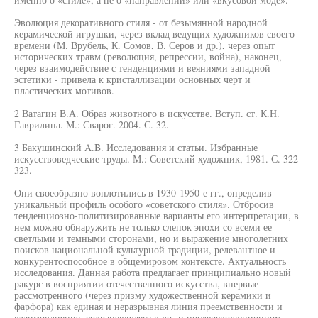
Эволюция декоративного стиля - от безымянной народной
керамической игрушки, через вклад ведущих художников своего
времени (М. Врубель, К. Сомов, В. Серов и др.), через опыт
исторических травм (революция, репрессии, война), наконец,
через взаимодействие с тенденциями и веяниями западной
эстетики - привела к кристаллизации основных черт и
пластических мотивов.
2 Ватагин В.А. Образ животного в искусстве. Вступ. ст. К.Н.
Гаврилина. M.: Сварог. 2004. С. 32.
3 Бакушинский A.B. Исследования и статьи. Избранные
искусствоведческие труды. М.: Советский художник, 1981. С. 322-
323.
Они своеобразно воплотились в 1930-1950-е гг., определив
уникальный профиль особого «советского стиля». Отбросив
тенденциозно-политизированные варианты его интерпретации, в
нем можно обнаружить не только слепок эпохи со всеми ее
светлыми и темными сторонами, но и выражение многолетних
поисков национальной культурной традиции, релевантное и
конкурентоспособное в общемировом контексте. Актуальность
исследования. Данная работа предлагает принципиально новый
ракурс в восприятии отечественного искусства, впервые
рассмотренного (через призму художественной керамики и
фарфора) как единая и неразрывная линия преемственности и
взаимовлияния, сохраняющаяся в до- и послереволюционном