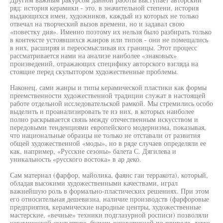
ряд: история керамики - это, в значительной степени, история
выдающихся имен, художников, каждый из которых не только
отвечал на творческий вызов времени, но и задавал свою
«повестку дня». Именно поэтому их нельзя было разбирать только
в контексте устоявшихся жанров или типов - они не помещались
в них, расширяя и переосмысливая их границы. Этот процесс
рассматривается нами на анализе наиболее «знаковых»
произведений, отражающих специфику авторского взгляда на
стоящие перед скульптором художественные проблемы.
Наконец, сами жанры и типы керамической пластики как формы
преемственности художественной традиции служат в настоящей
работе отдельной исследовательской рамкой. Мы стремились особо
выделить и проанализировать те из них, в которых наиболее
полно раскрывается связь между отечественным искусством и
передовыми тенденциями европейского модернизма, показывая,
что национальные образцы не только не отставали от развития
общей художественной «моды», но в ряде случаев определяли ее
как, например, «Русские сезоны» балета С. Дягилева и
уникальность «русского востока» в ар деко.
Сам материал (фарфор, майолика, фаянс гаи терракота), который,
обладая высокими художественными качествами, играл
важнейшую роль в формально-пластических решениях. При этом
его относительная дешевизна, наличие производств (фарфоровые
предприятия, керамические народные центры, художественные
мастерские, «вечные» техники подглазурной росписи) позволяли
керамической скульптуре, будучи декоративной по природе, легко