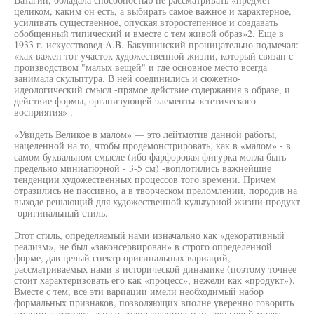
целиком, каким он есть, а выбирать самое важное и характерное,
усиливать существенное, опуская второстепенное и создавать
обобщенный типический и вместе с тем живой образ»2. Еще в
1933 г. искусствовед A.B. Бакушинский проницательно подмечал:
«как важен тот участок художественной жизни, который связан с
производством "малых вещей" и где основное место всегда
занимала скульптура. В ней соединились и сюжетно-
идеологический смысл -прямое действие содержания в образе, и
действие формы, организующей элементы эстетического
восприятия» .
«Увидеть Великое в малом» — это лейтмотив данной работы,
нацеленной на то, чтобы продемонстрировать, как в «малом» - в
самом буквальном смысле (ибо фарфоровая фигурка могла быть
предельно миниатюрной - 3-5 см) -воплотились важнейшие
тенденции художественных процессов того времени. Причем
отразились не пассивно, а в творческом преломлении, породив на
выходе решающий для художественной культурной жизни продукт
-оригинальный стиль.
Этот стиль, определяемый нами изначально как «декоративный
реализм», не был «законсервирован» в строго определенной
форме, дав целый спектр оригинальных вариаций,
рассматриваемых нами в исторической динамике (поэтому точнее
стоит характеризовать его как «процесс», нежели как «продукт»).
Вместе с тем, все эти вариации имели необходимый набор
формальных признаков, позволяющих вполне уверенно говорить
именно о «стиле», а не о «направлении» или «вкусовой моде».