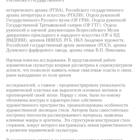
исторического архива (РГИА), Российского государственного
архива литературы и искусства (РГАЛИ), Отдела рукописей
Государственного Русского музея (ОР ГРМ), Отдела рукописей
Государственной Третьяковской галереи (ОР ГТГ), Отдела
рукописей и научной документации Всероссийского Музея
декоративно-прикладного и народного искусства (ОР и НД
ВМДПНИ), архивов НИИХП, РГБ, НБЛ Академии художеств,
Российский государственный архив экономики (РГАЭ), архива
Дулевского фарфорового завода, архива семьи В.П. Николаева.
Научная новизна исследования. В представленной работе
керамическая скульптура впервые рассмотрена в социокультурном
аспекте, что позволило выявить новые смысловые пласты и связи,
ранее выпадавшие из поля зрения
исследователей, а главное - продемонстрировать уникальность
керамической пластики как выразителя основных мотивов и
противоречий своей эпохи. Наряду с этим, были по-новому
обозначены контуры и характеристики собственно
художественного пространства, проанализированы особенности
художественной эволюции стиля. Автором была самостоятельно
построена типология рассматриваемого материала, выявлены
ключевые жанры и архетипы. Эта структурная конструкция стала
стержнем, вокруг которого выстраивалась линия преемственности
в развитии керамической скульптуры.
В исследовании впервые на примере конкретных памятников