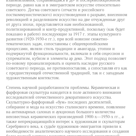
периоде, равно как и в эмигрантском искусстве относительно
советского. Догма советского (отчасти и российского
посткоммунистического) искусствоведения о разрыве, внесенном
революцией и разделившем искусство на две отчужденные друг
от друга эпохи, представляется нам необоснованной,
политизированной и контр-продуктивной, поскольку (как будет
показано в работе) последующие за 1917 г. этапы культурного
развития (1920-1930-е гг.), при всей новизне сюжетно-
тематических задач, сопоставимы с общеевропейскими
процессами, являли стиль традиции и авангарда, утопии и
подчеркнутой функциональности, включали в себя сецессион и
супрематизм, кубизм и элементы ар деко. Этот подход позволяет
по-новому проанализировать и оценить наследие русского
(советского) периода, не противопоставляя, а сопоставляя его как
с предшествующей отечественной традицией, так и с западным
художественным контекстом.
Степень научной разработанности проблемы. Керамическая и
фарфоровая скульптура находится в поле активного внимания
исследователей отечественного декоративного искусства.
Скульптурно-фарфоровый «бум» последних десятилетий,
собирание и мода на искусство сталинского времени, появление
на антикварных салонах и аукционах большого количества
неизвестных керамических произведений 1900-х—1950-х гг., а
также непрекращающийся интерес к художникам и скульпторам
Серебряного века, к судьбе художников-эмигрантов привели к
необходимости аналитического научного исследования и создания
более полной картины развития отечественной декоративной