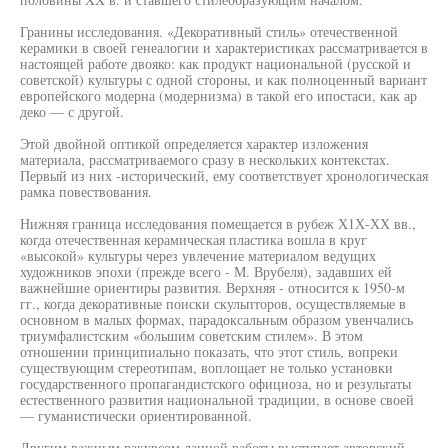
Гранины исследования. «Декоративный стиль» отечественной
керамики в своей генеалогии и характеристиках рассматривается в
настоящей работе двояко: как продукт национальной (русской и
советской) культуры с одной стороны, и как полноценный вариант
европейского модерна (модернизма) в такой его ипостаси, как ар
деко — с другой.
Этой двойной оптикой определяется характер изложения
материала, рассматриваемого сразу в нескольких контекстах.
Первый из них -исторический, ему соответствует хронологическая
рамка повествования.
Нижняя граница исследования помещается в рубеж Х1Х-ХХ вв.,
когда отечественная керамическая пластика вошла в круг
«высокой» культуры через увлечение материалом ведущих
художников эпохи (прежде всего - М. Врубеля), задавших ей
важнейшие ориентиры развития. Верхняя - относится к 1950-м
гг., когда декоративные поиски скульпторов, осуществляемые в
основном в малых формах, парадоксальным образом увенчались
триумфалистским «большим советским стилем». В этом
отношении принципиально показать, что этот стиль, вопреки
существующим стереотипам, воплощает не только установки
государственного пропагандистского официоза, но и результаты
естественного развития национальной традиции, в основе своей
— гуманистически ориентированной.
Другим важным ракурсом данной работы выступает авторский