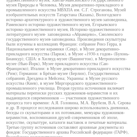
музея Природы и Человека, Музея декоративно-прикладного и
промышленного искусства МВХПА им. С.Г. Строганова, Музей
изобразительных искусств Татарстана (Казань), Вологодского
историко-архитектурного и художественного музея-заповедника,
Раменского историко-художественного музея, Егорьевского
историко-художественного музея, Историко-художественного и
литературного музея- заповедника «Абрамцево», Смоленского
государственного музея-заповедника. Произведения скульптуры
были изучены в коллекциях Франции: собрание Ренэ Герра, в
Национальном музее керамики (Севр), в Музее декоративно-
прикладного искусства (Париж), в Музее «1930-х годов» (Булонь-
Бианкур); США: в Хилвуд-музее (Вашингтон), в Метрополитен-
музее (Нью-Йорк), Музее прикладного искусства (Сан-
Франциско); Италии: в Музее декоративно-прикладного искусства
(Рим); Германии: в Брёхан-музее (Берлин), Государственных
собраниях Дрездена и Мейсена; Украины: в Музее русского
искусства (Киев), в музее Миргородского художественного-
промышленного училища. Вторая группа источников включает
материалы переписки русских художников-керамистов и их
выдающихся современников — участников художественного
процесса того времени: А.Я. Головина, М.А. Врубеля, В.А. Серова
и др. В процессе исследования широко использовались дневники,
беседы со скульпторами и их потомками, мемуары художников-
керамистов, воспоминания друзей-современников об эпохе,
искусстве, скульптуре, каталоги выставок и печатные материалы.
Третью группу источников составляют архивные документы из
фондов: Государственного архива Российской федерации (ГАРФ),
Российского государственного