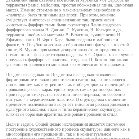
терракоты (фаянс, майолика, простая обожженная глина, шамотная
масса). Именно стремление к максимальному разнообразию
«палитры» было типичным для эпохи. При этом, конечно,
существует и авторская специализация: так, практически
«чистыми» фарфористами были скульпторы Ленинградского
фарфорового завода Н. Данько, Т. Кучкина, Н. Кольцов и др.,
терракота - любимый материал В. Ватагина, лучшие вещи И.
Ефимова, как и И. Фрих-Хара, были созданы в майолике и
фаянсе, А. Голубкина лепила и обжигала свои фигуры в простой
глине, В. Мухина для малых декоративных форм предпочитала
стекло, но и в фарфоре создала шедевры, у С. Орлова также лучше
получалась фарфоровая пластика, тогда как П. Кожин одинаково
успешно управлялся со многими керамическими материалами.
Предмет исследования. Предметом исследования является
формирование и эволюция стилевого единства, возникающего
под влиянием как внутренних, так и общемировых тенденций, и
проявляющегося в характерных чертах самых разнообразных
произведений искусства того или иного периода, но особенно
выпукло - в керамической пластике. В структурном отношении
предметом исследования выступает типология рассматриваемого
культурного массива: виды и типы керамической скульптуры,
ключевые образные архетипы, жанровые проявления стиля.
Цели и задачи. Общей целью исследования является системное
построение художественного процесса скульптуры, данного как в
многообразии его проявлений, так и в концептуальном
содержательном единстве. В рамках этой общей рамки решаются