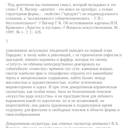
' Под архетипом мы понимаем смысл, который вкладывал в это
слово Г.К. Вагнер: «архетип - это вовсе не прообраз, а только
структурная форма,... свойство ("продукт") не индивидуального
сознания, а "коллективного (общечеловеческого. - Г.В.)
бессознательного" // Вагнер Г.К. Об истолковании картины И.Н.
Крамского «Христос в пустыне» // Вопросы искусствознания. М.,
1995. № 1- 2. С. 426.
3
улавливание актуальных тенденций выходит на первый план.
Парадокс: в эпоху войн и революций, с ее героическим пафосом и
трагедией, именно керамика и фарфор, которые по своему
«статусу» не обязаны непосредственно реагировать на
событийную «повестку» времени (по сути, камерные жанры),
смогли наиболее ярко и специфично отразить его важнейшие
черты и эмоциональное содержание, найти баланс между
массовостью и художественностью, особое эстетическое
мировоззрение и идеал. И при этом декоративная керамическая
скульптура, как особая ниша, была не болезненным поиском
«искусства ради искусства» и не пространством для лобового
выражения какой-то идеологии, но и не штамповкой, не
ширпотребом, она давала художникам в подцензурное время
отдушину для фантазии и свободных поисков в области формы и
смыслообразования.
Декоративная скульптура, как отмечал скульптор-анималист В.А.
Ватагин, обладала способностью не рассматривать «предмет