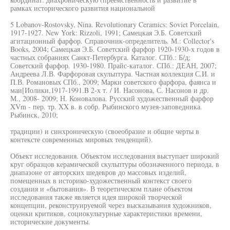
рамках исторического развития национальной
5 Lobanov-Rostovsky, Nina. Revolutionary Ceramics: Soviet Porcelain,
1917-1927. New York: Rizzoli, 1991; Самецкая Э.Б. Советский
агитационный фарфор. Справочник-определитель. М.: Collector's
Books, 2004; Самецкая Э.Б. Советский фарфор 1920-1930-х годов в
частных собраниях Санкт-Петербурга. Каталог. СПб.: Б/д;
Советский фарфор. 1930-1980. Прайс-каталог. СПб.: ДЕАН, 2007;
Андреева Л.В. Фарфоровая скульптура. Частная коллекция С.И. и
П.В. Романовых СПб., 2009; Марки советского фарфора, фаянса и
маи[Иолики,1917-1991.B 2-х т. / И. Насонова, С. Насонов и др.
М., 2008- 2009; Н. Коновалова. Русский художественный фарфор
XVm - пер. тр. XX в. в собр. Рыбинского музея-заповедника.
Рыбинск, 2010;
традиции) и синхроническую (своеобразие и общие черты в
контексте современных мировых тенденций).
Объект исследования. Объектом исследования выступает широкий
круг образцов керамической скульптуры обозначенного периода, в
диапазоне от авторских шедевров до массовых изделий,
помещенных в историко-художественный контекст своего
создания и «бытования». В теоретическом плане объектом
исследования также является идея широкой творческой
концепции, реконструируемой через высказывания художников,
оценки критиков, социокультурные характеристики времени,
исторические документы.