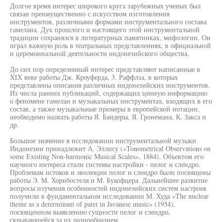
Долгое время интерес широкого круга зарубежных ученых был
связан преимущественно с искусством изготовления
инструментов, различными формами инструментального состава
гамелана. Дух прошлого и настоящего этой инструментальной
традиции сохранялся в литературных памятниках, мифологии. Он
играл важную роль в театральных представлениях, в официальной
и церемониальной деятельности индонезийского общества.
До сих пор определенный интерес представляют написанные в
XIX веке работы Дж. Кроуферда, 3. Раффлза, в которых
представлены описания различных индонезийских инструментов.
Из числа ранних публикаций, содержащих ценную информацию
о феномене гамелан и музыкальных инструментах, входящих в его
состав, а также музыкальные примеры в европейской нотации,
необходимо назвать работы Я. Бандеры, Я. Гронемана, К. Закса и
др.
Большое значение в исследовании инструментальной музыки
Индонезии принадлежит А. Эллису («Tonometrical Observations on
some Existing Non-harmonic Musical Scales», 1884). Объектом его
научного интереса стали системы настройки - пелог и слендро.
Проблемам истоков и эволюции пелог и слендро были посвящены
работы Э. М. Хорнбостеля и М. Букофцера. Дальнейшее развитие
вопросы изучения особенностей индонезийских систем настроек
получили в фундаментальном исследовании М. Худа «The nuclear
theme as a determinant of patet in Javanese music» (1954),
посвященном выявлению сущности пелог и слендро,
скрывающейся за их разнообразием.