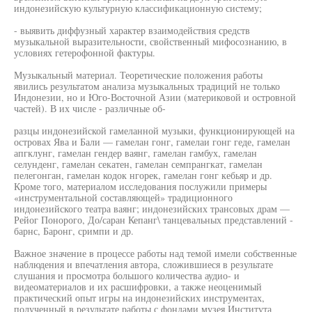
индонезийскую культурную классификационную систему;
- выявить диффузный характер взаимодействия средств
музыкальной выразительности, свойственный мифосознанию, в
условиях гетерофонной фактуры.
Музыкальный материал. Теоретические положения работы
явились результатом анализа музыкальных традиций не только
Индонезии, но и Юго-Восточной Азии (материковой и островной
частей). В их числе - различные об-
разцы индонезийской гамеланной музыки, функционирующей на
островах Ява и Бали — гамелан гонг, гамелаи гонг геде, гамелан
апгклунг, гамелан гендер ваянг, гамелан гамбух, гамелан
селунденг, гамелан секатен, гамелан семпрангкат, гамелан
пелегонган, гамелан кодок нгорек, гамелан гонг кебьяр и др.
Кроме того, материалом исследования послужили примеры
«инструментальной составляющей» традиционного
индонезийского театра ваянг; индонезийских трансовых драм —
Рейог Понорого, До/саран Кепанг\ танцевальных представлений -
барнс, Баронг, сримпи и др.
Важное значение в процессе работы над темой имели собственные
наблюдения и впечатления автора, сложившиеся в результате
слушания и просмотра большого количества аудио- и
видеоматериалов и их расшифровки, а также неоценимый
практический опыт игры на индонезийских инструментах,
полученный в результате работы с фондами музея Института