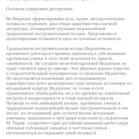
Основное содержание диссертации
Во Введении сформулированы цель, задачи, методологические
основы исследования, дана общая характеристика научной
литературы, посвященной изучению индонезийской
традиционной инструментальной музыки. Представляется
целесообразным остановится здесь на основных ее моментах.
Традиционная инструментальная музыка Индонезии на
протяжении длительного времени привлекала к себе внимание
зарубежных ученых в силу своей экзотичности, яркости,
самобытности. Не случайно визитной карточкой Индонезии по
праву считается оркестр гамелан. Этот феномен хорошо известен
и пользуется большой популярностью за пределами Индонезии.
Не представляется возможным дать исчерпывающую
характеристику всего разнообразия существующих источников по
музыкальной культуре Индонезии, не только в силу
ограниченного объема работы, но и по причине их значительной
пестроты и неоднозначности в плане научной весомости.
Несмотря на неослабевающий интерес зарубежных ученых к
традиционной индонезийской музыке (инструментальной в том
числе), на сегодняшний день остается весьма актуальным
замечание, высказанное в свое время известным исследователем
М. Худом: «существует один достойный внимания пробел среди
обильных публикаций западных и восточных ученых -
систематическое исследование самой музыки»4.