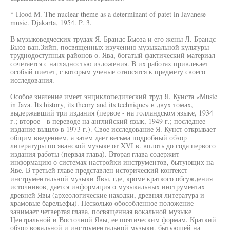
* Hood M. The nuclear theme as a determinant of patet in Javanese
music. Djakarta, 1954. P. 3.
В музыковедческих трудах Я. Брандс Быоза и его жены Л. Брандс
Быоз ван.Зийп, посвященных изучению музыкальной культуры
труднодоступных районов о. Ява, богатый фактический материал
сочетается с наглядностью изложения. В их работах привлекает
особый пиетет, с которым ученые относятся к предмету своего
исследования.
Особое значение имеет энциклопедический труд Я. Кунста «Music
in Java. Its history, its theory and its technique» в двух томах,
выдержавший три издания (первое - на голландском языке, 1934
г.; второе - в переводе на английский язык, 1949 г.; последнее
издание вышло в 1973 г.). Свое исследование Я. Кунст открывает
общим введением, а затем дает весьма подробный обзор
литературы по яванской музыке от XVI в. вплоть до года первого
издания работы (первая глава). Вторая глава содержит
информацию о системах настройки инструментов, бытующих на
Яве. В третьей главе представлен исторический контекст
инструментальной музыки Явы, где, кроме краткого обсуждения
источников, дается информация о музыкальных инструментах
древней Явы (археологические находки, древняя литература и
храмовые барельефы). Несколько обособленное положение
занимает четвертая глава, посвященная вокальной музыке
Центральной и Восточной Явы, ее поэтическим формам. Краткий
обзор вокальной и инструментальной музыки, бытующей на