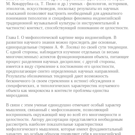
М. Коваррубиа-са, Т. Пижо и др.) ученых - филологов, историков,
этнологов, искусствоведов, поскольку результаты их научных
изысканий позволяют выстроить необходимый для адекватного
понимания типологии и специфики феномена индонезийской
традиционной музыкальной культуры (и инструментальной в
частности) контекст, способствующий пониманию ее целостности.
Глава I. О мифопоэтической картине мира индонезийцев. В
развитии научного знания можно проследить две основные,
едииораздельные (термин А. Ф. Лосева) по своей сути тенденции.
С одной стороны, наблюдается изучение отдельных (и весьма
многочисленных) аспектов функционирования объекта, питающее
процесс разделения научных дисциплин; с другой стороны,
имеется в виду стремление к постижению его целостности,
предполагающее синтез определенных научных направлений.
Результаты обозначенных тенденций дают возможность
бесконечного (в своем стремлении к истине) обсуждения и
специфических, и типологических характеристик изучаемого
объекта как микрокосма в контексте проблемы единства
мироздания.
В связи с этим ученые единодушно отмечают особый характер
мышления, связанный с мифосознанием, позволяющий
воспринимать окружающий мир во всей его многомерности и
целостности. Автору диссертации представляется необходимым
рассмотреть наиболее показательные характеристики
мифологического мышления, которые имеют фундаментальный
характер, но особым образом проявляют себя в индонезийской