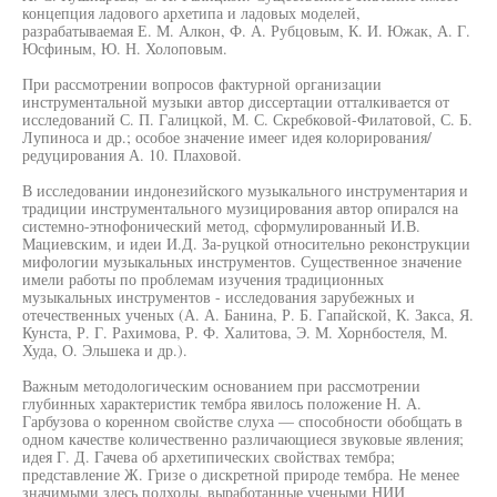
концепция ладового архетипа и ладовых моделей,
разрабатываемая Е. М. Алкон, Ф. А. Рубцовым, К. И. Южак, А. Г.
Юсфиным, Ю. Н. Холоповым.
При рассмотрении вопросов фактурной организации
инструментальной музыки автор диссертации отталкивается от
исследований С. П. Галицкой, М. С. Скребковой-Филатовой, С. Б.
Лупиноса и др.; особое значение имеег идея колорирования/
редуцирования А. 10. Плаховой.
В исследовании индонезийского музыкального инструментария и
традиции инструментального музицирования автор опирался на
системно-этнофонический метод, сформулированный И.В.
Мациевским, и идеи И.Д. За-руцкой относительно реконструкции
мифологии музыкальных инструментов. Существенное значение
имели работы по проблемам изучения традиционных
музыкальных инструментов - исследования зарубежных и
отечественных ученых (А. А. Банина, Р. Б. Гапайской, К. Закса, Я.
Кунста, Р. Г. Рахимова, Р. Ф. Халитова, Э. М. Хорнбостеля, М.
Худа, О. Эльшека и др.).
Важным методологическим основанием при рассмотрении
глубинных характеристик тембра явилось положение Н. А.
Гарбузова о коренном свойстве слуха — способности обобщать в
одном качестве количественно различающиеся звуковые явления;
идея Г. Д. Гачева об архетипических свойствах тембра;
представление Ж. Гризе о дискретной природе тембра. Не менее
значимыми здесь подходы, выработанные учеными НИИ