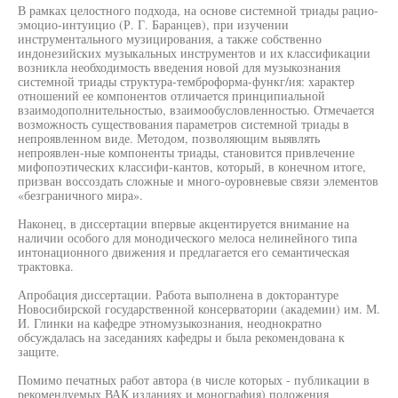
В рамках целостного подхода, на основе системной триады рацио-
эмоцио-интуицио (Р. Г. Баранцев), при изучении
инструментального музицирования, а также собственно
индонезийских музыкальных инструментов и их классификации
возникла необходимость введения новой для музыкознания
системной триады структура-темброформа-функг/ия: характер
отношений ее компонентов отличается принципиальной
взаимодополнительностыо, взаимообусловленностью. Отмечается
возможность существования параметров системной триады в
непроявленном виде. Методом, позволяющим выявлять
непроявлен-ные компоненты триады, становится привлечение
мифопоэтических классифи-кантов, который, в конечном итоге,
призван воссоздать сложные и много-оуровневые связи элементов
«безграничного мира».
Наконец, в диссертации впервые акцентируется внимание на
наличии особого для монодического мелоса нелинейного типа
интонационного движения и предлагается его семантическая
трактовка.
Апробация диссертации. Работа выполнена в докторантуре
Новосибирской государственной консерватории (академии) им. М.
И. Глинки на кафедре этномузыкознания, неоднократно
обсуждалась на заседаниях кафедры и была рекомендована к
защите.
Помимо печатных работ автора (в числе которых - публикации в
рекомендуемых ВАК изданиях и монография) положения