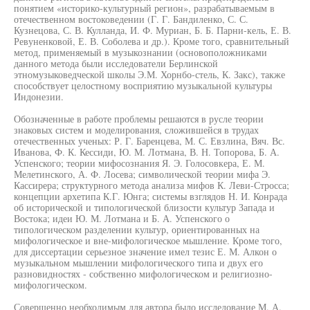
понятием «историко-культурный регион», разрабатываемым в
отечественном востоковедении (Г. Г. Бандиленко, С. С.
Кузнецова, С. В. Кулланда, И. Ф. Муриан, Б. Б. Парни-кель, Е. В.
Ревуненковой, Е. В. Соболева и др.). Кроме того, сравнительный
метод, применяемый в музыкознании (основоположниками
данного метода были исследователи Берлинской
этномузыковедческой школы Э.М. Хорнбо-стель, К. Закс), также
способствует целостному восприятию музыкальной культуры
Индонезии.
Обозначенные в работе проблемы решаются в русле теории
знаковых систем и моделирования, сложившейся в трудах
отечественных ученых: Р. Г. Баренцева, М. С. Евзлина, Вяч. Вс.
Иванова, Ф. К. Кессиди, Ю. М. Лотмана, В. Н. Топорова, Б. А.
Успенского; теории мифосознания Я. Э. Голосовкера, Е. М.
Мелетинского, А. Ф. Лосева; символической теории мифа Э.
Кассирера; структурного метода анализа мифов К. Леви-Стросса;
концепции архетипа К.Г. Юнга; системы взглядов Н. И. Конрада
об исторической и типологической близости культур Запада и
Востока; идеи Ю. М. Лотмана и Б. А. Успенского о
типологическом разделении культур, ориентированных на
мифологическое и вне-мифологическое мышление. Кроме того,
для диссертации серьезное значение имел тезис Е. М. Алкон о
музыкальном мышлении мифологического типа и двух его
разновидностях - собственно мифологическом и религиозно-
мифологическом.
Совершенно необходимым для автора было исследование М. А.