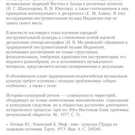
музыкальных традиций Востока и Запада в различных аспектах
(Н. Г. Шахназарова, В. Н. Юнусова), а также соотношением в них
принципов контииуалыюго и дискретного (Е. М. Алкон). В этих
исследованиях инструментальная музыка Индонезии еще не
заняла своего места.
В контексте настоящего этапа изучения народной
инструментальной культуры и становления особой научной
дисциплины этноорганографии (И. В. Ма-циевский) обращение к
традиционной инструментальной музыке Индонезии,
включающее рассмотрение не только структурных,
функциональных, тембровых характеристик инструментария, его
видового разнообразия, но и исполняемого музыкального
материала, представляется весьма своевременным и актуальным.
В обозначенном плане традиционная индонезийская музыкальная
культура требует изучения с позиции проблематики «общее-
особенное», а также с пози-
Историко-культурный регион — «совокупность территорий,
обладающих не только значительным экономическим. социальным
и культурным сходством, но и общностью достаточно длительного
исторического процесса» (цит по: Юго-Восточная Азия: проблемы
региональной общности. М.. 1977. С. 5).
~ Лотман Ю., Успенский Б. Миф - имя - культура //Труды по
знаковым системам. Тарту, 1973. Вып. 6. С. 249260.