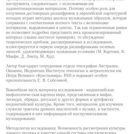
инструмента, следовательно, с исполняемым им
ладоинтонационным материалом. Поэтому особую роль для
получения достоверных расшифровок в европейской партитурной
нотации играет методика анализа музыкальных образцов, которая
сопряжена с соотнесением нотного текста с величинами
интервалов, выраженными в центах. Так как ограниченные рамки
не позволяют подробно представить весь проанализированный
материал (свыше шестисот примеров), то обсуждение
теоретических проблем, рассматриваемых в исследовании,
иллюстрируется в первую очередь расшифровками полевых
записей, удовлетворяющих названным условиям (М. Картоми, К.
Макфи, Д. Лентц, М. Худ).
Автор благодарит сотрудников отдела этнографии Австралии,
Океании, Индонезии Института этнологии и антропологии им.
Петра Великого «Кунсткамера» РАН и выражает особую
признательность Е. В. Соболевой.
Важнейшая часть материала исследования - индонезийская
мифопоэтиче-ская картина мира, представленная в мифах,
легендах, обрядах, ритуалах и других формах и артефактах
индонезийской культуры. Кроме того, материалом для изучения
служили трактаты древних мыслителей о музыке, в частности,
содержащаяся в них информация об инструментальном
музицировании.
Методология исследования. Возможность рассмотрения культуры
данного региона в качестве единой системы предопределена