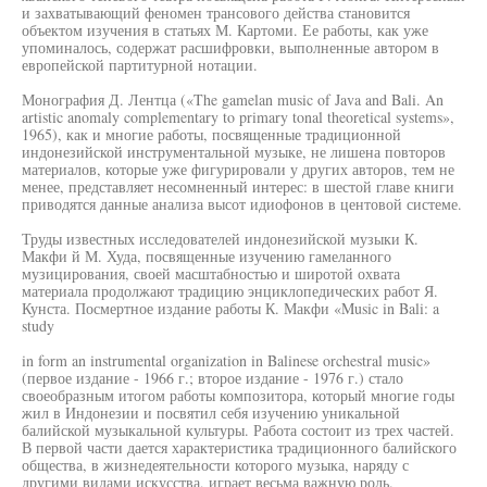
и захватывающий феномен трансового действа становится
объектом изучения в статьях М. Картоми. Ее работы, как уже
упоминалось, содержат расшифровки, выполненные автором в
европейской партитурной нотации.
Монография Д. Лентца («The gamelan music of Java and Bali. An
artistic anomaly complementary to primary tonal theoretical systems»,
1965), как и многие работы, посвященные традиционной
индонезийской инструментальной музыке, не лишена повторов
материалов, которые уже фигурировали у других авторов, тем не
менее, представляет несомненный интерес: в шестой главе книги
приводятся данные анализа высот идиофонов в центовой системе.
Труды известных исследователей индонезийской музыки К.
Макфи й М. Худа, посвященные изучению гамеланного
музицирования, своей масштабностью и широтой охвата
материала продолжают традицию энциклопедических работ Я.
Кунста. Посмертное издание работы К. Макфи «Music in Bali: a
study
in form an instrumental organization in Balinese orchestral music»
(первое издание - 1966 г.; второе издание - 1976 г.) стало
своеобразным итогом работы композитора, который многие годы
жил в Индонезии и посвятил себя изучению уникальной
балийской музыкальной культуры. Работа состоит из трех частей.
В первой части дается характеристика традиционного балийского
общества, в жизнедеятельности которого музыка, наряду с
другими видами искусства, играет весьма важную роль.