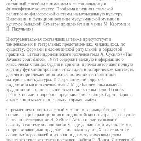
связанный с особым вниманием к ее социальному и
философскому контексту. Проблема влияния исламской
религиозно-философской системы на музыкальную культуру
Индонезии и функционирование мусульманской музыки в
культуре Западной Суматры привлекает внимание М. Картоми и
Й. Пахульчика.
Инструментальная составляющая также присутствует в
танцевальных и театральных представлениях, являющихся, по
существу, формами индонезийской ритуальной и обрядовой
практики. Статья индонезийского исследователя X. Сусило («The
Javanese court dance», 1979) содержит важную информацию о
классических танцах бедайя и сримпи, причем автор дает полную
картину функционирования этих видов в историческом контексте,
для чего привлекает летописные источники и памятники
материальной культуры. В сфере внимания другого
индонезийского исследователя И Маде Бандема оказывается
традиционное танцевальное искусство острова Бали. В своих
работах он дает подробное представление о танцах барис, Баронг,
а также описывает танцевальную драму гамбух.
Стремлением понять сложный механизм взаимодействия всех
составляющих традиционного индонезийского театра ваян г купит
вызвано исследование Э. Хейнса. Автор пытается выявить
сложную систему координации между да-лангом и музыкантами,
сопровождающими представление ваянг кулит. Характеристике
основных'персонажей и их роли в драматургическом целом
яванского теневого театра посвящена работа Р. Лонга. Интересный