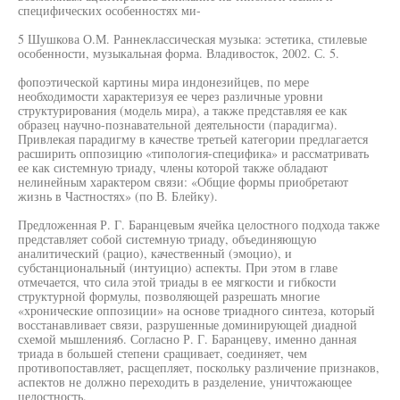
специфических особенностях ми-
5 Шушкова О.М. Раннеклассическая музыка: эстетика, стилевые
особенности, музыкальная форма. Владивосток, 2002. С. 5.
фопоэтической картины мира индонезийцев, по мере
необходимости характеризуя ее через различные уровни
структурирования (модель мира), а также представляя ее как
образец научно-познавательной деятельности (парадигма).
Привлекая парадигму в качестве третьей категории предлагается
расширить оппозицию «типология-специфика» и рассматривать
ее как системную триаду, члены которой также обладают
нелинейным характером связи: «Общие формы приобретают
жизнь в Частностях» (по В. Блейку).
Предложенная Р. Г. Баранцевым ячейка целостного подхода также
представляет собой системную триаду, объединяющую
аналитический (рацио), качественный (эмоцио), и
субстанциональный (интуицио) аспекты. При этом в главе
отмечается, что сила этой триады в ее мягкости и гибкости
структурной формулы, позволяющей разрешать многие
«хронические оппозиции» на основе триадного синтеза, который
восстанавливает связи, разрушенные доминирующей диадной
схемой мышления6. Согласно Р. Г. Баранцеву, именно данная
триада в большей степени сращивает, соединяет, чем
противопоставляет, расщепляет, поскольку различение признаков,
аспектов не должно переходить в разделение, уничтожающее
целостность.