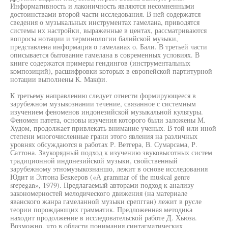
Информативность и лаконичность являются несомненными
достоинствами второй части исследования. В ней содержатся
сведения о музыкальных инструментах гамелана, приводятся
системы их настройки, выраженные в центах, рассматриваются
вопросы нотации и терминологии балийской музыки,
представлена информация о гамелаиах о. Бали. В третьей части
описывается бытование гамелана в современных условиях. В
книге содержатся примеры гендингов (инструментальных
композиций), расшифровки которых в европейской партитурной
нотации выполнены К. Макфи.
К третьему направлению следует отнести формирующееся в
зарубежном музыкознании течение, связанное с системным
изучением феноменов индонезийской музыкальной культуры.
Феномен патета, основы изучения которого были заложены М.
Худом, продолжает привлекать внимание ученых. В той или иной
степени многочисленные грани этого явления на различных
уровнях обсуждаются в работах Р. Ветгера, В. Сумарсама, Р.
Саттона. Звукорядный подход к изучению звуковысотных систем
традиционной индонезийской музыки, свойственный
зарубежному этномузыкознаншо, лежит в основе исследования
Юдит и Элтона Беккеров («А grammar of the musical genre
srepegan», 1979). Предлагаемый авторами подход к анализу
закономерностей мелодического движения (на материале
яванского жанра гамеланной музыки срепгган) лежит в русле
теории порождающих грамматик. Предложенная методика
находит продолжение в исследовательской работе Д. Хьюза.
Возможно, что в области понимания синтагматических