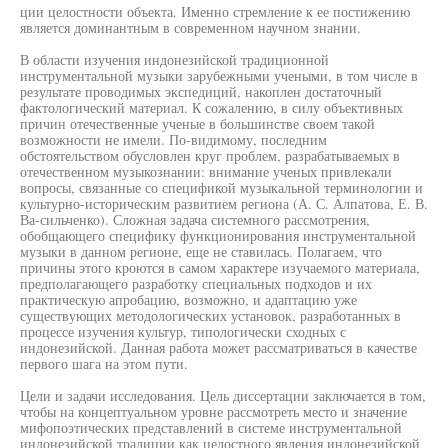
ции целостности объекта. Именно стремление к ее постижению
является доминантным в современном научном знании.
В области изучения индонезийской традиционной
инструментальной музыки зарубежными учеными, в том числе в
результате проводимых экспедиций, накоплен достаточный
фактологический материал. К сожалению, в силу объективных
причин отечественные ученые в большинстве своем такой
возможности не имели. По-видимому, последним
обстоятельством обусловлен круг проблем, разрабатываемых в
отечественном музыкознании: внимание ученых привлекали
вопросы, связанные со спецификой музыкальной терминологии и
культурно-историческим развитием региона (А. С. Алпатова, Е. В.
Ва-сильченко). Сложная задача системного рассмотрения,
обобщающего специфику функционирования инструментальной
музыки в данном регионе, еще не ставилась. Полагаем, что
причины этого кроются в самом характере изучаемого материала,
предполагающего разработку специальных подходов и их
практическую апробацию, возможно, и адаптацию уже
существующих методологических установок, разработанных в
процессе изучения культур, типологически сходных с
индонезийской. Данная работа может рассматриваться в качестве
первого шага на этом пути.
Цели и задачи исследования. Цель диссертации заключается в том,
чтобы на концептуальном уровне рассмотреть место и значение
мифопоэтических представлений в системе инструментальной
индонезийской традиции как целостного явления индонезийской