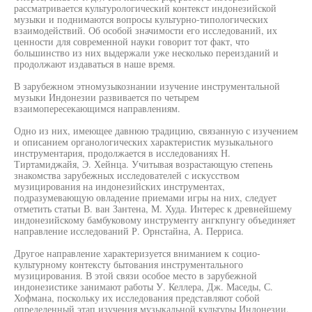
рассматривается культурологический контекст индонезийской
музыки и поднимаются вопросы культурно-типологических
взаимодействий. Об особой значимости его исследований, их
ценности для современной науки говорит тот факт, что
большинство из них выдержали уже несколько переизданий и
продолжают издаваться в наше время.
В зарубежном этномузыкознании изучение инструментальной
музыки Индонезии развивается по четырем
взаимопересекающимся направлениям.
Одно из них, имеющее давнюю традицию, связанную с изучением
и описанием органологических характеристик музыкального
инструментария, продолжается в исследованиях Н.
Тиртамиджайя, Э. Хейнца. Учитывая возрастающую степень
знакомства зарубежных исследователей с искусством
музицирования на индонезийских инструментах,
подразумевающую овладение приемами игры на них, следует
отметить статьи В. ван Зантена, М. Худа. Интерес к древнейшему
индонезийскому бамбуковому инструменту ангкпунгу объединяет
направление исследований Р. Орнстайна, А. Перриса.
Другое направление характеризуется вниманием к социо-
культурному контексту бытования инструментального
музицирования. В этой связи особое место в зарубежной
индонезистике занимают работы У. Келлера, Дж. Маседы, С.
Хофмана, поскольку их исследования представляют собой
определенный этап изучения музыкальной культуры Индонезии,