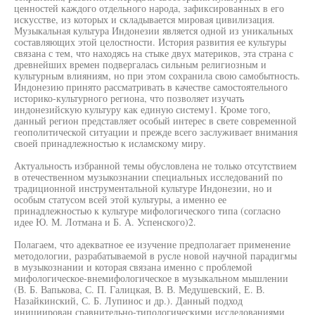
ценностей каждого отдельного народа, зафиксированных в его
искусстве, из которых и складывается мировая цивилизация.
Музыкальная культура Индонезии является одной из уникальных
составляющих этой целостности. История развития ее культуры
связана с тем, что находясь на стыке двух материков, эта страна с
древнейших времен подвергалась сильным религиозным и
культурным влияниям, но при этом сохранила свою самобытность.
Индонезию принято рассматривать в качестве самостоятельного
историко-культурного региона, что позволяет изучать
индонезийскую культуру как единую систему1. Кроме того,
данный регион представляет особый интерес в свете современной
геополитической ситуации и прежде всего заслуживает внимания
своей принадлежностью к исламскому миру.
Актуальность избранной темы обусловлена не только отсутствием
в отечественном музыкознании специальных исследований по
традиционной инструментальной культуре Индонезии, но и
особым статусом всей этой культуры, а именно ее
принадлежностью к культуре мифологического типа (согласно
идее Ю. М. Лотмана и Б. А. Успенского)2.
Полагаем, что адекватное ее изучение предполагает применение
методологии, разрабатываемой в русле новой научной парадигмы
в музыкознании и которая связана именно с проблемой
мифологическое-внемифологическое в музыкальном мышлении
(В. Б. Вапькова, С. П. Галицкая, В. В. Медушевский, Е. В.
Назайкинский, С. Б. Лупинос и др.). Данный подход
инициирован сравнительно-типологическими исследованиями