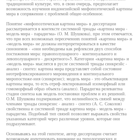
традиционной культуре, что, в свою очередь, предполагает
возможность изучения индонезийской мифопоэтической картины
мира в сопряжении с проблемой общее-особенное.
Понятие «мифопозтическая картина мира» в диссертации
рассматривается в контексте системной триады «картина мира -
модель мира - парадигма» (О. М. Шушкова), при этом отмечается,
что при всех возможных пересечениях понятий «картина мира» и
«модель мира» не должны интерпретироваться в качестве
синонимов - «они необходимы как рефлексия двух способов
постижения мира: правополушарного - континуального и
левополушарного - дискретного»5. Категории «картина мира» и
«модель мира» мыслятся в русле системной триады синкрезйс -
анализ - синтез: картина мира представляет собой состояние
неотрефлексированного мировидения и континуального
миропостиже-ния (синкрезис); модель мира - это объективация
картины мира, то есть отреф-лектированный изоморфный или
гомоморфный образ объекта (анализ). Парадигма релевантна
стадии синтеза как модель постановки проблем и их решений.
О.М. Шушкова подчеркивает, что нелинейность связей между
членами триады синкрезис - анализ - синтез (А. С. Соколов)
свойственна и системной триаде картина мира - модель мира -
парадигма. Подобный тип связей позволяет выражать свойства
указанных категорий через различные уровни, которые они
подразумевают.
Основываясь на этой гипотезе, автор диссертации считает
возможным ацентировать внимание на типологических и