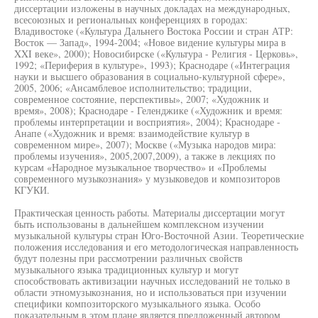
диссертации изложены в научных докладах на международных,
всесоюзных и региональных конференциях в городах:
Владивостоке («Культура Дальнего Востока России и стран АТР:
Восток — Запад», 1994-2004; «Новое видение культуры мира в
XXI веке», 2000); Новосибирске («Культура - Религия - Церковь»,
1992; «Периферия в культуре», 1993); Краснодаре («Интеграция
науки и высшего образования в социально-культурной сфере»,
2005, 2006; «Ансамблевое исполнительство; традиции,
современное состояние, перспективы», 2007; «Художник и
время», 2008); Краснодаре - Геленджике («Художник и время:
проблемы интерпретации и восприятия», 2004); Краснодаре -
Анапе («Художник и время: взаимодействие культур в
современном мире», 2007); Москве («Музыка народов мира:
проблемы изучения», 2005,2007,2009), а также в лекциях по
курсам «Народное музыкальное творчество» и «Проблемы
современного музыкознания» у музыковедов и композиторов
КГУКИ.
Практическая ценность работы. Материалы диссертации могут
быть использованы в дальнейшем комплексном изучении
музыкальной культуры стран Юго-Восточной Азии. Теоретические
положения исследования и его методологическая направленность
будут полезны при рассмотрении различных свойств
музыкального языка традиционных культур и могут
способствовать активизации научных исследований не только в
области этномузыкознания, но и использоваться при изучении
специфики композиторского музыкального языка. Особо
показательным в этом плане является предложенный автором