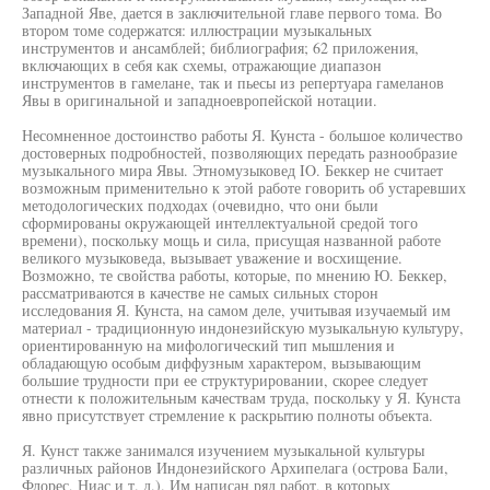
Западной Яве, дается в заключительной главе первого тома. Во
втором томе содержатся: иллюстрации музыкальных
инструментов и ансамблей; библиография; 62 приложения,
включающих в себя как схемы, отражающие диапазон
инструментов в гамелане, так и пьесы из репертуара гамеланов
Явы в оригинальной и западноевропейской нотации.
Несомненное достоинство работы Я. Кунста - большое количество
достоверных подробностей, позволяющих передать разнообразие
музыкального мира Явы. Этномузыковед IO. Беккер не считает
возможным применительно к этой работе говорить об устаревших
методологических подходах (очевидно, что они были
сформированы окружающей интеллектуальной средой того
времени), поскольку мощь и сила, присущая названной работе
великого музыковеда, вызывает уважение и восхищение.
Возможно, те свойства работы, которые, по мнению Ю. Беккер,
рассматриваются в качестве не самых сильных сторон
исследования Я. Кунста, на самом деле, учитывая изучаемый им
материал - традиционную индонезийскую музыкальную культуру,
ориентированную на мифологический тип мышления и
обладающую особым диффузным характером, вызывающим
большие трудности при ее структурировании, скорее следует
отнести к положительным качествам труда, поскольку у Я. Кунста
явно присутствует стремление к раскрытию полноты объекта.
Я. Кунст также занимался изучением музыкальной культуры
различных районов Индонезийского Архипелага (острова Бали,
Флорес, Ниас и т. д.). Им написан ряд работ, в которых