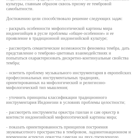
культуры, главным образом сквозь призму ее тембровой
самобытности.
Достижению цели способствовало решение следующих задач:
- раскрыть особенности мифопоэтической картины мира
индонезийцев в русле проблемы «общее-особенное» и ее
проявление в традиционной индонезийской культуре;
- рассмотреть семантические возможности феномена тембра, дать
представление о темброво-цветовых взаимодействиях и
попытаться охарактеризовать дискретно-континуальные свойства
тембра;
- осветить проблему музыкального инструментария в европейских
профессиональных инструментальных традициях,
ориентированных на мифологический и религиозно-
мифологический тип мышления;
- уточнить принципы классификации традиционного
инструментария Индонезии в условиях проблемы целостности;
- рассмотреть инструменты оркестра гшелан и сам оркестр в
контексте индонезийской мифопоэтической картины мира;
- показать ориентированность принципов построения
звуковысотного пространства в тембровом, ладоинтонационном и
временном аспектах оркестра гамелан на двух-трехчленную