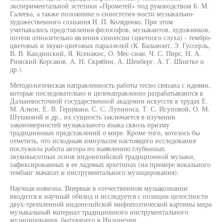
экспериментальной эстетики «Прометей» под руководством Б. М.
Галеева, а также положение о синестетич-ности музыкально-
художественного сознания Н. П. Коляденко. При этом
учитывались представления философов, музыкантов, художников,
поэтов относительно явления синопсии (цветного слуха) - тембро-
цветовых и звуко-цвеговых параллелей (К. Бальмонт, Э. Гуссерль,
В. В. Кандинский, Я. Ксенакис, О. Мес-сиан, Ч. С. Пирс, Н. А.
Римский-Корсаков, А. Н. Скрябин, А. Шенберг, А. Г. Шнитке и
др.).
Методологическая направленность работы тесно связана с идеями,
которые последовательно и целенаправленно разрабатываются в
Дальневосточной государственной академии искусств в трудах Е.
М. Алкон, Е. В. Герцмана, С. С. Лупиноса, Т. С. Исуповой, О. М.
Шушковой и др., их сущность заключается в изучении
закономерностей музыкального языка сквозь призму
традиционных представлений о мире. Кроме того, хотелось бы
отметить, что исходным импульсом настоящего исследования
послужила работа автора по выявлению глубинных
звуковысотных основ индонезийской традиционной музыки,
зафиксированных в ее ладовых архетипах (на примере вокального
тембанг мачапат и инструментального музицирования).
Научная новизна. Впервые в отечественном музыкознании
вводится в научный обиход и исследуется с позиции целостности
двух-трехчленной индонезийской мифопоэтической картины мира
музыкальный материал традиционного инструментального
музицирования, бытующего в Индонезии.