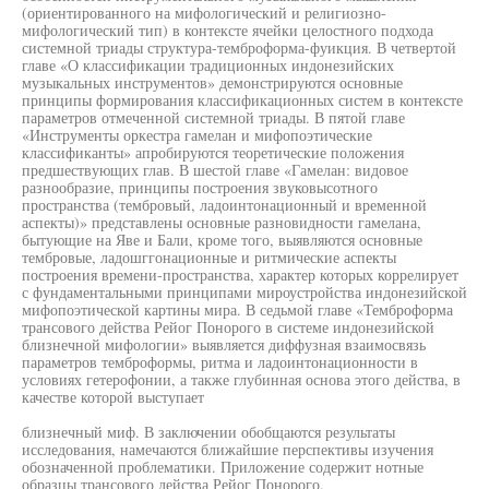
(ориентированного на мифологический и религиозно-
мифологический тип) в контексте ячейки целостного подхода
системной триады структура-темброформа-фуикция. В четвертой
главе «О классификации традиционных индонезийских
музыкальных инструментов» демонстрируются основные
принципы формирования классификационных систем в контексте
параметров отмеченной системной триады. В пятой главе
«Инструменты оркестра гамелан и мифопоэтические
классификанты» апробируются теоретические положения
предшествующих глав. В шестой главе «Гамелан: видовое
разнообразие, принципы построения звуковысотного
пространства (тембровый, ладоинтонационный и временной
аспекты)» представлены основные разновидности гамелана,
бытующие на Яве и Бали, кроме того, выявляются основные
тембровые, ладошггонационные и ритмические аспекты
построения времени-пространства, характер которых коррелирует
с фундаментальными принципами мироустройства индонезийской
мифопоэтической картины мира. В седьмой главе «Темброформа
трансового действа Рейог Понорого в системе индонезийской
близнечной мифологии» выявляется диффузная взаимосвязь
параметров темброформы, ритма и ладоинтонационности в
условиях гетерофонии, а также глубинная основа этого действа, в
качестве которой выступает
близнечный миф. В заключении обобщаются результаты
исследования, намечаются ближайшие перспективы изучения
обозначенной проблематики. Приложение содержит нотные
образцы трансового действа Рейог Понорого.