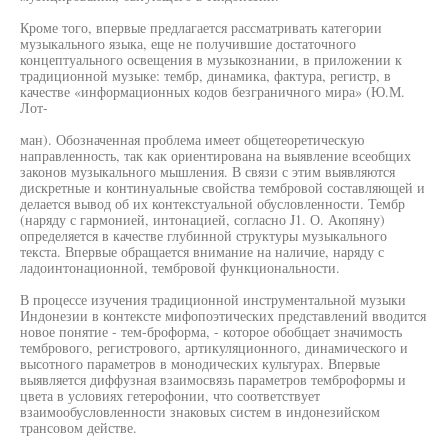
Кроме того, впервые предлагается рассматривать категории
музыкального языка, еще не получившие достаточного
концептуального освещения в музыкознании, в приложении к
традиционной музыке: тембр, динамика, фактура, регистр, в
качестве «информационных кодов безграничного мира» (Ю.М.
Лот-
ман). Обозначенная проблема имеет общетеоретическую
направленность, так как ориентирована на выявление всеобщих
законов музыкального мышления. В связи с этим выявляются
дискретные и континуальные свойства тембровой составляющей и
делается вывод об их контекстуальной обусловленности. Тембр
(наряду с гармонией, интонацией, согласно J1. О. Акопяну)
определяется в качестве глубинной структуры музыкального
текста. Впервые обращается внимание на наличие, наряду с
ладоинтонационной, тембровой функциональности.
В процессе изучения традиционной инструментальной музыки
Индонезии в контексте мифопоэтических представлений вводится
новое понятие - тем-броформа, - которое обобщает значимость
тембрового, регистрового, артикуляционного, динамического и
высотного параметров в монодических культурах. Впервые
выявляется диффузная взаимосвязь параметров темброформы и
цвета в условиях гетерофонии, что соответствует
взаимообусловленности знаковых систем в индонезийском
трансовом действе.