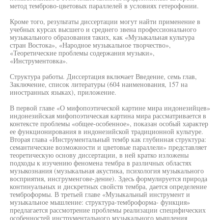
метод темброво-цветовых параллелей в условиях гетерофонии.
Кроме того, результаты диссертации могут найти применение в
учебных курсах высшего и среднего звена профессионального
музыкального образования таких, как «Музыкальная культура
стран Востока», «Народное музыкальное творчество»,
«Теоретические проблемы содержания музыки»,
«Инструментовка».
Структура работы. Диссертация включает Введение, семь глав,
Заключение, список литературы (604 наименования, 157 на
иностранных языках), приложение.
В первой главе «О мифопоэтической картине мира индонезийцев»
индонезийская мифопоэтическая картина мира рассматривается в
контексте проблемы «общее-особенное», показан особый характер
ее функционирования в индонезийской традиционной культуре.
Вторая глава «Инструментальный тембр как глубинная структура:
семантические возможности и цветовые параллели» представляет
теоретическую основу диссертации, в ней кратко изложены
подходы к изучению феномена тембра в различных областях
музыкознания (музыкальная акустика, психология музыкального
восприятия, инсгруменгове-дение). Здесь формулируется природа
континуальных и дискретных свойств тембра, дается определение
темброформы. В третьей главе «Музыкальный инструмент и
музыкальное мышление: структура-темброформа- функция»
предлагается рассмотрение проблемы реализации специфических
особенностей инструментального музыкального мышления