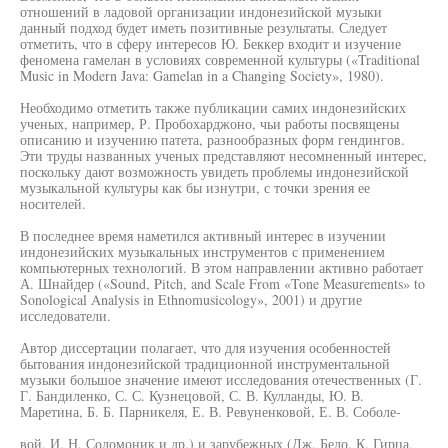
отношений в ладовой организации индонезийской музыки
данный подход будет иметь позитивные результаты. Следует
отметить, что в сферу интересов Ю. Беккер входит и изучение
феномена гамелан в условиях современной культуры («Traditional
Music in Modern Java: Gamelan in a Changing Society», 1980).
Необходимо отметить также публикации самих индонезийских
ученых, например, Р. Пробохарджоно, чьи работы посвящены
описанию и изучению патета, разнообразных форм гендингов.
Эти труды названных ученых представляют несомненный интерес,
поскольку дают возможность увидеть проблемы индонезийской
музыкальной культуры как бы изнутри, с точки зрения ее
носителей.
В последнее время наметился активный интерес в изучении
индонезийских музыкальных инструментов с применением
компьютерных технологий. В этом направлении активно работает
А. Шнайдер («Sound, Pitch, and Scale From «Tone Measurements» to
Sonological Analysis in Ethnomusicology», 2001) и другие
исследователи.
Автор диссертации полагает, что для изучения особенностей
бытования индонезийской традиционной инструментальной
музыки большое значение имеют исследования отечественных (Г.
Г. Бандиленко, С. С. Кузнецовой, С. В. Кулланды, Ю. В.
Маретина, Б. Б. Парникеля, Е. В. Ревуненковой, Е. В. Соболе-
вой, И. Н. Соломоник и др.) и зарубежных (Дж. Бело, К. Гирца,