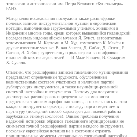
этнологии и антропологии им. Петра Великого «Кунсткамера»
РАН5.
Материалом исследования послужили также расшифровки
полевых записей инструментальной музыки в европейской
нотации, выполненные зарубежными учеными, жившими в
Индонезии многие годы, среди которых выдающийся голландский
исследователь индонезийской музыки Я. Кунст, авторитетные
этномузыкологи М. Картоми и М. Худ, композитор К. Макфи и
другие известные ученые: В. ван Зантен, Д. Сибас, Д. Лснтц, Р.
Сатгон, Э. Хейнс; существенную роль играли расшифровки
индонезийских исследователей — И Маде Бандем, В. Сумарсам,
X. Сусило.
Отметим, что расшифровка записей гамеланного музицирования
представляет определенные трудности, обусловленные
количественным составом участников и наличием партий
дублирующих инструментов, а также неунифици-рованной
системой настройки инструментов. Поэтому для получения
достоверных расшифровок определенные возможности
предоставляет многомикрофонная запись, а также запись партии
каждого инструмента оркестра, с последующим сведением в
партитуру (последний способ характерен для полевой работы
зарубежных этномузыкологов). Однако проблема получения
надежной нотировки образцов гамеланного музицирования не
снимается точной расшифровкой партии каждого инструмента,
поскольку европейская нотация не в состоянии отразить
принципиальные моменты, связанные со спецификой настройки