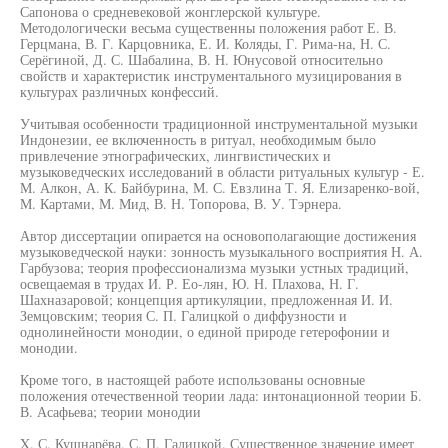
Сапонова о средневековой жонглерской культуре.
Методологически весьма существенны положения работ Е. В.
Герцмана, В. Г. Карцовника, Е. И. Коляды, Г. Рима-на, Н. С.
Серёгиной, Д. С. Шабалина, В. Н. Юнусовой относительно
свойств и характеристик инструментального музицирования в
культурах различных конфессий.
Учитывая особенности традиционной инструментальной музыки
Индонезии, ее включенность в ритуал, необходимым было
привлечение этнографических, лингвистических и
музыковедческих исследований в области ритуальных культур - Е.
М. Алкон, А. К. Байбурина, М. С. Евзлина Т. Я. Елизаренко-вой,
М. Картами, М. Мид, В. Н. Топорова, В. У. Тэрнера.
Автор диссертации опирается на основополагающие достижения
музыковедческой науки: зонность музыкального восприятия Н. А.
Гарбузова; теория профессионализма музыки устных традиций,
освещаемая в трудах И. Р. Ео-лян, Ю. Н. Плахова, Н. Г.
Шахназаровой; концепция артикуляции, предложенная И. И.
Земцовским; теория С. П. Галицкой о диффузности и
однолинейности монодии, о единой природе гетерофонии и
монодии.
Кроме того, в настоящей работе использованы основные
положения отечественной теории лада: интонационной теории Б.
В. Асафьева; теории монодии
X. С. Кушнарёва, С. П. Галицкой. Существенное значение имеет