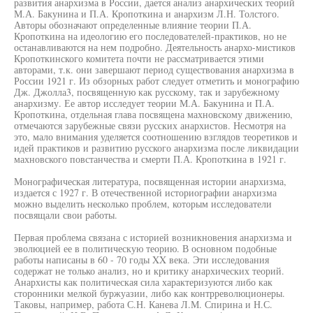
развития анархизма в России, дается анализ анархических теорий
М.А. Бакунина и П.А. Кропоткина и анархизм Л.Н. Толстого.
Авторы обозначают определенные влияние теории П.А.
Кропоткина на идеологию его последователей-практиков, но не
останавливаются на нем подробно. Деятельность анархо-мистиков
Кропоткинского комитета почти не рассматривается этими
авторами, т.к. они завершают период существования анархизма в
России 1921 г. Из обзорных работ следует отметить и монографию
Дж. Джолла3, посвященную как русскому, так и зарубежному
анархизму. Ее автор исследует теории М.А. Бакунина и П.А.
Кропоткина, отдельная глава посвящена махновскому движению,
отмечаются зарубежные связи русских анархистов. Несмотря на
это, мало внимания уделяется соотношению взглядов теоретиков и
идей практиков и развитию русского анархизма после ликвидации
махновского повстанчества и смерти П.А. Кропоткина в 1921 г.
Монографическая литература, посвященная истории анархизма,
издается с 1927 г. В отечественной историографии анархизма
можно выделить несколько проблем, которым исследователи
посвящали свои работы.
Первая проблема связана с историей возникновения анархизма и
эволюцией ее в политическую теорию. В основном подобные
работы написаны в 60 - 70 годы XX века. Эти исследования
содержат не только анализ, но и критику анархических теорий.
Анархисты как политическая сила характеризуются либо как
сторонники мелкой буржуазии, либо как контрреволюционеры.
Таковы, например, работа С.Н. Канева Л.М. Спирина и Н.С.