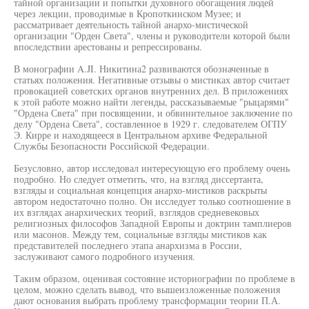
тайной организации и попытки духовного обогащения людей
через лекции, проводимые в Кропоткинском Музее; и
рассматривает деятельность тайной анархо-мистической
организации "Орден Света", члены и руководители которой были
впоследствии арестованы и репрессированы.
В монографии A.JI. Никитина2 развиваются обозначенные в
статьях положения. Негативные отзывы о мистиках автор считает
провокацией советских органов внутренних дел. В приложениях
к этой работе можно найти легенды, рассказываемые "рыцарями"
"Ордена Света" при посвящении, и обвинительное заключение по
делу "Ордена Света", составленное в 1929 г. следователем ОГПУ
Э. Кирре и находящееся в Центральном архиве Федеральной
Службы Безопасности Российской Федерации.
Безусловно, автор исследовал интересующую его проблему очень
подробно. Но следует отметить, что, на взгляд диссертанта,
взгляды и социальная концепция анархо-мистиков раскрыты
автором недостаточно полно. Он исследует только соотношение в
их взглядах анархических теорий, взглядов средневековых
религиозных философов Западной Европы и доктрин тамплиеров
или масонов. Между тем, социальные взгляды мистиков как
представителей последнего этапа анархизма в России,
заслуживают самого подробного изучения.
Таким образом, оценивая состояние историографии по проблеме в
целом, можно сделать вывод, что вышеизложенные положения
дают основания выбрать проблему трансформации теории П.А.