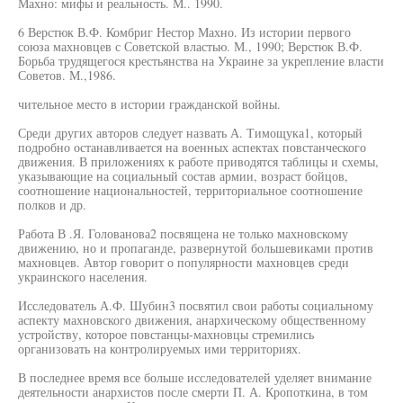
Махно: мифы и реальность. М.. 1990.
6 Верстюк В.Ф. Комбриг Нестор Махно. Из истории первого
союза махновцев с Советской властью. М., 1990; Верстюк В.Ф.
Борьба трудящегося крестьянства на Украине за укрепление власти
Советов. М.,1986.
чительное место в истории гражданской войны.
Среди других авторов следует назвать А. Тимощука1, который
подробно останавливается на военных аспектах повстанческого
движения. В приложениях к работе приводятся таблицы и схемы,
указывающие на социальный состав армии, возраст бойцов,
соотношение национальностей, территориальное соотношение
полков и др.
Работа В .Я. Голованова2 посвящена не только махновскому
движению, но и пропаганде, развернутой большевиками против
махновцев. Автор говорит о популярности махновцев среди
украинского населения.
Исследователь А.Ф. Шубин3 посвятил свои работы социальному
аспекту махновского движения, анархическому общественному
устройству, которое повстанцы-махновцы стремились
организовать на контролируемых ими территориях.
В последнее время все больше исследователей уделяет внимание
деятельности анархистов после смерти П. А. Кропоткина, в том