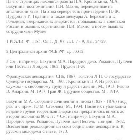
На его страницах находятся работы П.А. Кропоткина, М.А.
Бакунина, воспоминания Н.И. Махно, переведенные на
английский язык. На этом сервере есть произведения П.-Ж.
Прудона и У. Годвина, а также мемуары А. Беркмана и Э.
Гольдман, американских анархистов, побывавших в советской
России и бывших соратниками Н.И. Махно, а потом бывших
сотрудниками Музея
1 РГАЛИ, Ф. 1185. On 1. Д. 97, ЛЛ. 7 - 9, ЛЛ. 24-29.
2 Центральный архив ФСБ РФ. Д. 33312
3 См., например, Бакунин М.А. Народное дело. Романов, Пугачев
или Пестель? Лондон, 1862; Прудон П-Ж
Французская демократия. СПб, 1867; Толстой Л Н. О государстве
Суеверие государства. M., 1903; Кропоткин П А Из рабства
службы - к свободному труду и радости жизни. М., 1913; Реклю
Э. Анархия. M ,1917; Грав Ж. Будущее общество. M , 1919.
Бакунин M А. Собрание сочинений н писем (1828 - 1876) (под
рея. и с прим. Ю.М. Стеклова) M., 1934. После их публикации
издание трудов теоретиков анархизма прекратилось вплоть до
второй половины 80-х гг. * См, например, Бакунин М.А.
Народное дело. Романов, Пугачев или Пестель'' Лондон, 1862;
Всесветный революционный союз социальной демократии. К
русской молодежи Geneve, 1870.