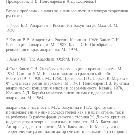
Прозоровой, Н.В. Пономарева и А.Д. Косичева.4
Вторая проблема - анализ жизненного пути и взглядов теоретиков
русского
1 Горев Б.И. Анархизм в России (от Бакунина до Махно). M,
1930.
2 Комин В.В. Анархизм » России. Калинин, 1969; Канев C-H.
Революция и анархизм. М., 1987; Канев C.H. Октябрьская
революция и крах анархизма. М., 1974.
1 James Joli. The Anarchists. Oxford, 1964.
4 См.: Канев C.H. Октябрьская революция и крах анархизма М.,
1974; Спирин Л М. Классы и партии в гражданской войне в
России (1917 -1920). М., 1968; Прозорова H С. Борьба К. Маркса и
Ф. Энгельса против анархизма. M., 1961; Пономарев H.B. Критика
анархической концепция власти и современность. Казань, 1978,
Косичев А.Д. Борьбы марксизма-ленинизма с идеологией
анархизма. M-, 1964.
анархизма, в частности, М.А. Бакунина и П.А. Кропоткина, -
привлекает внима-ни- исследователей как в нашей стране, так и
за рубежом. В работе французского историка Ж. Дюкло' критике
подвергается и теория анархизма, и личность М.А. Бакунина.
Автор осуждает отношение М.А. Бакунина к К. Марксу, а их
теоретические разногласия автор считает провокацией со стороны