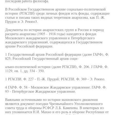
последняя работа философа.
В Российском Государственном архиве социально-политической
истории (РГАСПИ) среди личных фондов есть фонды, содержащие
статьи и письма таких видных теоретиков анархизма, как П.-Ж.
Прудон и Э. Реюпо3.
Документы по истории анархистских групп в России в период
расцвета анархизма (1905 - 1918 годы) находятся в фондах
Московского жандармского управления и Петербургского
жандармского управления4, содержащихся в Государственном
архиве Российской федерации.
1 Государственный архив Российской федерации (далее ГАРФ), Ф.
825; Российский Государственный архив соци-
ально-политической истории (далее РГАСПИ), Ф. 206. J ГАРФ, Ф.
1129, on. 1, дд. 334 - 350.
1 РГАСПИ. Ф. 227 - П.-Ж. Прудой; РГАСПИ. Ф. 369 - Э. Реюпо.
4 ГАРФ. Ф. 58 - Московское Жандармское управление; ГАРФ. Ф.
93 - Петербургское Жандармское управление.
Важными источниками по истории махновского движения
являются документ поездки Чрезвычайного Уполномоченного
совета труда и обороны РСФСР Л.Б. Каменева. В некоторых из
них упоминается Н.И. Махно и его роль в обороне Республики от