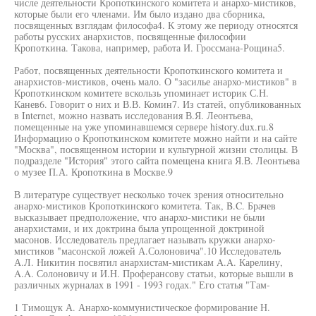
числе деятельности Кропоткинского комитета и анархо-мистиков,
которые были его членами. Им было издано два сборника,
посвященных взглядам философа4. К этому же периоду относятся
работы русских анархистов, посвященные философии
Кропоткина. Такова, например, работа И. Гроссмана-Рощина5.
Работ, посвященных деятельности Кропоткинского комитета и
анархистов-мистиков, очень мало. О "засилье анархо-мистиков" в
Кропоткинском комитете вскользь упоминает историк С.Н.
Канев6. Говорит о них и В.В. Комин7. Из статей, опубликованных
в Internet, можно назвать исследования В.Я. Леонтьева,
помещенные на уже упоминавшемся сервере history.dux.ru.8
Информацию о Кропоткинском комитете можно найти и на сайте
"Москва", посвященном истории и культурной жизни столицы. В
подразделе "История" этого сайта помещена книга Я.В. Леонтьева
о музее П.А. Кропоткина в Москве.9
В литературе существует несколько точек зрения относительно
анархо-мистиков Кропоткинского комитета. Так, B.C. Брачев
высказывает предположение, что анархо-мистики не были
анархистами, и их доктрина была упрощенной доктриной
масонов. Исследователь предлагает называть кружки анархо-
мистиков "масонской ложей А.Солоновича".10 Исследователь
А.Л. Никитин посвятил анархистам-мистикам A.A. Карелину,
A.A. Солоновичу и И.Н. Проферансову статьи, которые вышли в
различных журналах в 1991 - 1993 годах." Его статья "Там-
1 Тимощук А. Анархо-коммунистическое формирование Н.