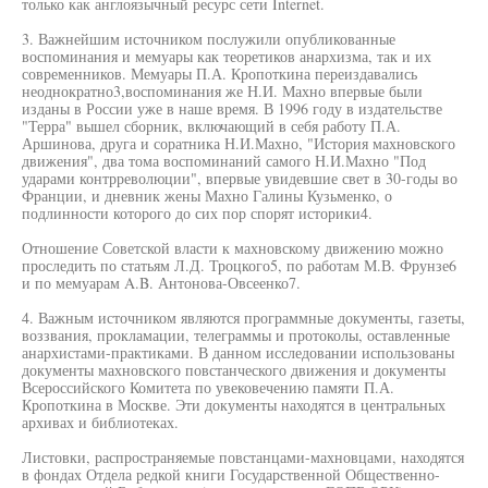
только как англоязычный ресурс сети Internet.
3. Важнейшим источником послужили опубликованные
воспоминания и мемуары как теоретиков анархизма, так и их
современников. Мемуары П.А. Кропоткина переиздавались
неоднократно3,воспоминания же Н.И. Махно впервые были
изданы в России уже в наше время. В 1996 году в издательстве
"Терра" вышел сборник, включающий в себя работу П.А.
Аршинова, друга и соратника Н.И.Махно, "История махновского
движения", два тома воспоминаний самого Н.И.Махно "Под
ударами контрреволюции", впервые увидевшие свет в 30-годы во
Франции, и дневник жены Махно Галины Кузьменко, о
подлинности которого до сих пор спорят историки4.
Отношение Советской власти к махновскому движению можно
проследить по статьям Л.Д. Троцкого5, по работам М.В. Фрунзе6
и по мемуарам A.B. Антонова-Овсеенко7.
4. Важным источником являются программные документы, газеты,
воззвания, прокламации, телеграммы и протоколы, оставленные
анархистами-практиками. В данном исследовании использованы
документы махновского повстанческого движения и документы
Всероссийского Комитета по увековечению памяти П.А.
Кропоткина в Москве. Эти документы находятся в центральных
архивах и библиотеках.
Листовки, распространяемые повстанцами-махновцами, находятся
в фондах Отдела редкой книги Государственной Общественно-