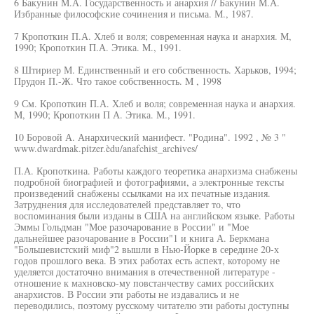
6 Бакунин М.А. Государственность и анархия // Бакунин М.А.
Избранные философские сочинения и письма. М., 1987.
7 Кропоткин П.А. Хлеб и воля; современная наука и анархия. М,
1990; Кропоткин П.А. Этика. M., 1991.
8 Штириер М. Единственный и его собственность. Харьков, 1994;
Прудон П.-Ж. Что такое собственность. M , 1998
9 См. Кропоткин П.А. Хлеб и воля; современная наука и анархия.
M, 1990; Кропоткин П А. Этика. М., 1991.
10 Боровой А. Анархический манифест. "Родина". 1992 , № 3 "
www.dwardmak.pitzer.èdu/anafchist_archives/
П.А. Кропоткина. Работы каждого теоретика анархизма снабжены
подробной биографией и фотографиями, а электронные тексты
произведений снабжены ссылками на их печатные издания.
Затруднения для исследователей представляет то, что
воспоминания были изданы в США на английском языке. Работы
Эммы Гольдман "Мое разочарование в России" и "Мое
дальнейшее разочарование в России"1 и книга А. Беркмана
"Большевистский миф"2 вышли в Нью-Йорке в середине 20-х
годов прошлого века. В этих работах есть аспект, которому не
уделяется достаточно внимания в отечественной литературе -
отношение к махновско-му повстанчеству самих российских
анархистов. В России эти работы не издавались и не
переводились, поэтому русскому читателю эти работы доступны