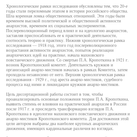
Хронологические рамки исследования обусловлены тем, что 20-е
годы стали переломным этапом в истории российского общества.
Шла коренная ломка общественных отношений. Эти годы были
временем высокой политической и общественной активности
анархистов, временем их социальных экспериментов.
Послереволюционный период влиял и на идеологию анархистов,
заставляя приспосабливать ее к практической деятельности,
соотносить теорию и практику. Нижняя хронологическая рамка
исследования — 1918 год, этого год послереволюционного
возрастания активности анархистов, попыток реализации
анархических идей на практике, начала махновского
повстанческого движения. Со смертью П.А. Кропоткина в 1921 г.
возник Кропоткинский комитет. Деятельность кружков и
организаций анархо-мистиков началась в рамках Комитета, затем
проходила независимо от него. Верхняя хронологическая рамка
исследования - 1929 г., год ареста анархо-мистиков, судебного
процесса над ними и ликвидации кружков анархо-мистиков.
Цель диссертационной работы состоит в том, чтобы
проанализировать основные положения теории П.А. Кропоткина,
выявить степень ее влияния на практический анархизм в России
после 1917 г. и проследить трансформацию взглядов П.А.
Кропоткина в идеологии махновского повстанческого движения и
анархо-мистиков Кропоткинского комитета. Для достижения этой
цели автором выбраны два наиболее крупных анархических
движения, имеющих кардинальные различия во взглядах.