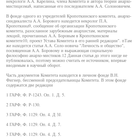
некрологи A.A. Карелина, члена Комитета и автора теории анархо-
мистицизма8, написанные его последователем A.A. Солоновичем.
В фонде одного из учредителей Кропоткинского комитета, анархо-
синдикалиста A.A. Борового находится некролог П.А.
Кропоткина9, сообщение об организации Кропоткинского
комитета, разосланное зарубежным анархистам, материалы
лекций, прочитанных A.A. Боровым в Кропоткинском
комитете10, проект Устава Комитета в его ранней редакции". пТам
же находится статья A.A. Соло-новича "Личность и общество",
посвященная A.A. Боровому и выражающая социальную
философию анархо-мистиков.12 Данная статья до этого нигде не
публиковалась, поэтому можно считать ее источником, впервые
вводимым в научный оборот.
Часть документов Комитета находится в личном фонде В.Н.
Фигнер, бессменной председательницы Комитета. В этом фонде
содержатся две редакции
1 ГАРФ, Ф. Р-1243. Оп. 1. Д. 5.
2 ГАРФ. Ф. Р-130.
3 ГАРФ, Ф. 1129. Оп. 4. Д 3J.
4 ГАРФ, Ф. 1129. Оп. 4. Д. 7.
3 ГАРФ, Ф. 1129. Оп. 4. Д. 5.