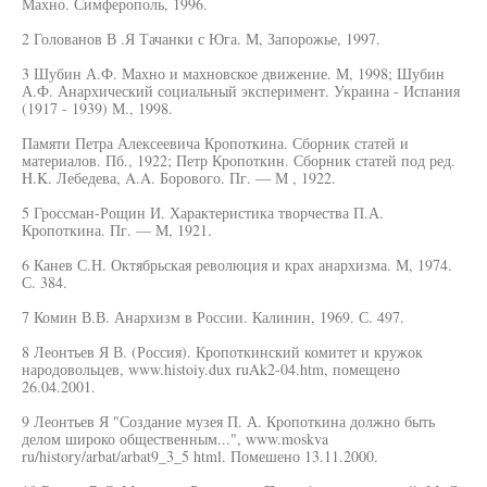
Махно. Симферополь, 1996.
2 Голованов В .Я Тачанки с Юга. М, Запорожье, 1997.
3 Шубин А.Ф. Махно и махновское движение. М, 1998; Шубин
А.Ф. Анархический социальный эксперимент. Украина - Испания
(1917 - 1939) М., 1998.
Памяти Петра Алексеевича Кропоткина. Сборник статей и
материалов. Пб., 1922; Петр Кропоткин. Сборник статей под ред.
H.K. Лебедева, A.A. Борового. Пг. — М , 1922.
5 Гроссман-Рощин И. Характеристика творчества П.А.
Кропоткина. Пг. — М, 1921.
6 Канев С.Н. Октябрьская революция и крах анархизма. М, 1974.
С. 384.
7 Комин В.В. Анархизм в России. Калинин, 1969. С. 497.
8 Леонтьев Я В. (Россия). Кропоткинский комитет и кружок
народовольцев, www.histoiy.dux ruAk2-04.htm, помещено
26.04.2001.
9 Леонтьев Я "Создание музея П. А. Кропоткина должно быть
делом широко общественным...", www.moskva
ru/history/arbat/arbat9_3_5 html. Помешено 13.11.2000.