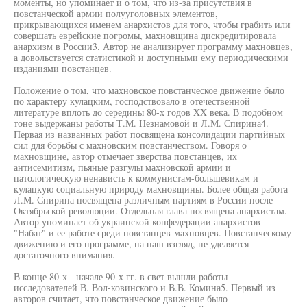
моменты, но упоминает и о том, что из-за присутствия в
повстанческой армии полууголовных элементов,
прикрывающихся именем анархистов для того, чтобы грабить или
совершать еврейские погромы, махновщина дискредитировала
анархизм в России3. Автор не анализирует программу махновцев,
а довольствуется статистикой и доступными ему периодическими
изданиями повстанцев.
Положение о том, что махновское повстанческое движение было
по характеру кулацким, господствовало в отечественной
литературе вплоть до середины 80-х годов XX века. В подобном
тоне выдержаны работы Т.М. Незнамовой и Л.М. Спирина4.
Первая из названных работ посвящена консолидации партийных
сил для борьбы с махновским повстанчеством. Говоря о
махновщине, автор отмечает зверства повстанцев, их
антисемитизм, пьяные разгулы махновской армии и
патологическую ненависть к коммунистам-большевикам и
кулацкую социальную природу махновщины. Более общая работа
Л.М. Спирина посвящена различным партиям в России после
Октябрьской революции. Отдельная глава посвящена анархистам.
Автор упоминает об украинской конфедерации анархистов
"Набат" и ее работе среди повстанцев-махновцев. Повстанческому
движению и его программе, на наш взгляд, не уделяется
достаточного внимания.
В конце 80-х - начале 90-х гг. в свет вышли работы
исследователей В. Вол-ковинского и В.В. Комина5. Первый из
авторов считает, что повстанческое движение было