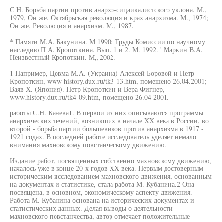
С H. Борьба партии против анархо-сицаикалистского уклона. М.,
1979, Он же. Октябрьская революция и крах анархизма. М., 1974;
Он же. Революция и анархизм. М., 1987.
* Памяти М.А. Бакунина. М 1990; Труды Комиссии по научному
наследию П А. Кропоткина. Вып. 1 и 2. М. 1992. ' Маркин В.А.
Неизвестный Кропоткин. М„ 2002.
1 Например, Цовма М.А. (Украина) Алексей Боровой и Петр
Кропоткин, www history.dux.ru/tk3-13.htm, помешено 26.04.2001;
Ваяв X. (Япония). Петр Кропоткин и Вера Фигнер,
www.history.dux.ru/tk4-09.htm, помещено 26.04 2001.
работы С.Н. Канева1. В первой из них описываются программы
анархических течений, возникших в начале XX века в России, во
второй - борьба партии большевиков против анархизма в 1917 -
1921 годах. В последней работе исследователь уделяет немало
внимания махновскому повстанческому движению.
Издание работ, посвященных собственно махновскому движению,
началось уже в конце 20-х годов XX века. Первым достоверным
историческим исследованием махновского движения, основанным
на документах и статистике, стала работа М. Кубанина.2 Она
посвящена, в основном, экономическому аспекту движения.
Работа М. Кубанина основана на исторических документах и
статистических данных. Делая выводы о деятельности
махновского повстанчества, автор отмечает положительные