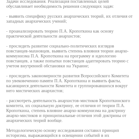
Задачи исследования. Реализация поставленных целей
обуславливает необходимость решения следующих задач:
- выявить специфику русских анархических теорий, их отличия от
западных анархических учений;
- проанализировать теорию П.А. Кропоткина как основу
практической деятельности анархистов;
- проследить развитие социально-политических взглядов
повстанцев-махновцев, выявить степень влияния теории анархо-
коммунизма П.А. Кропоткина на программу и идеологию
повстанцев, а также попытки повстанцев адаптировать теорию с
учетом внутренней обстановки на Украине;
- проследить закономерности развития Всероссийского Комитета
по увековечению памяти П.А. Кропоткина и выявить факты,
касающиеся деятельности Комитета и группировавшихся вокруг
него мистических анархистов;
- рассмотреть деятельность анархистов-мистиков Кропоткинского
комитета, их социальную доктрину, ее отличия от теории П.А.
Кропоткина, степень влияние анархо-коммунизма на доктрину
анархо-мистиков и принципиальные отличия этой доктрины от
анархических теорий вообще.
Методологическую основу исследования составил принцип
историзма, выражающийся в освещении событий в их