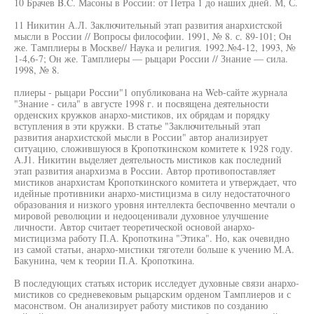
10 Брачев B.C. Масоны в России: от Петра 1 до наших дней. М, С.
11 Никитин А.Л. Заключительный этап развития анархистской
мысли в России // Вопросы философии. 1991, № 8. с. 89-101; Он
же. Тамплиеры в Москве// Наука и религия. 1992.№4-12, 1993, №
1-4,6-7; Он же. Тамплиеры — рыцари России // Знание — сила.
1998, № 8.
плиеры - рыцари России"1 опубликована на Web-сайте журнала
"Знание - сила" в августе 1998 г. и посвящена деятельности
орденских кружков анархо-мистиков, их обрядам и порядку
вступления в эти кружки. В статье "Заключительный этап
развития анархистской мысли в России" автор анализирует
ситуацию, сложившуюся в Кропоткинском комитете к 1928 году.
A.J1. Никитин выделяет деятельность мистиков как последний
этап развития анархизма в России. Автор противопоставляет
мистиков анархистам Кропоткинского комитета и утверждает, что
идейные противники анархо-мистицизма в силу недостаточного
образования и низкого уровня интеллекта беспочвенно мечтали о
мировой революции и недооценивали духовное улучшение
личности. Автор считает теоретической основой анархо-
мистицизма работу П.А. Кропоткина "Этика". Но, как очевидно
из самой статьи, анархо-мистики тяготели больше к учению М.А.
Бакунина, чем к теории П.А. Кропоткина.
В последующих статьях историк исследует духовные связи анархо-
мистиков со средневековым рыцарским орденом Тамплиеров и с
масонством. Он анализирует работу мистиков по созданию