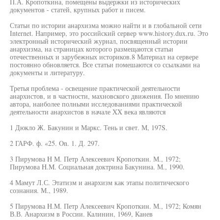
П.А. Кропоткина, помещены выдержки из исторических
документов - статей, крупных работ и писем.
Статьи по истории анархизма можно найти и в глобальной сети
Internet. Например, это российский сервер www.history.dux.ru. Это
электронный исторический журнал, посвященный истории
анархизма, на страницах которого размещаются статьи
отечественных и зарубежных историков.8 Материал на сервере
постоянно обновляется. Все статьи помешаются со ссылками на
документы и литературу.
Третья проблема - освещение практической деятельности
анархистов, и в частности, махновского движения. По мнению
автора, наиболее полными исследованиями практической
деятельности анархистов в начале XX века являются
1 Дюкло Ж. Бакунин и Маркс. Тень и свет. М, 197S.
2 ГАРФ. ф. «25. On. 1. Д. 297.
3 Пирумова H М. Петр Алексеевич Кропоткин. М., 1972;
Пирумова H.M. Социальная доктрина Бакунина. М., 1990.
4 Мамут Л.С. Этатизм и анархизм как этапы политического
сознания. М., 1989.
5 Пирумова H.M. Петр Алексеевич Кропоткин. М., 1972; Комян
В.В. Анархизм в России. Калинин, 1969, Канев