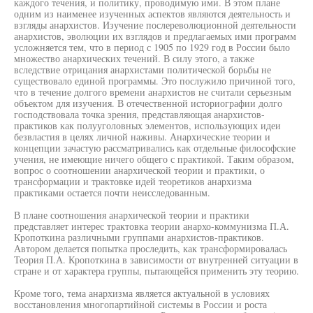
каждого течения, и политику, проводимую ими. В этом плане
одним из наименее изученных аспектов являются деятельность и
взгляды анархистов. Изучение послереволюционной деятельности
анархистов, эволюции их взглядов и предлагаемых ими программ
усложняется тем, что в период с 1905 по 1929 год в России было
множество анархических течений. В силу этого, а также
вследствие отрицания анархистами политической борьбы не
существовало единой программы. Это послужило причиной того,
что в течение долгого времени анархистов не считали серьезным
объектом для изучения. В отечественной историографии долго
господствовала точка зрения, представляющая анархистов-
практиков как полууголовных элементов, использующих идеи
безвластия в целях личной наживы. Анархические теории и
концепции зачастую рассматривались как отдельные философские
учения, не имеющие ничего общего с практикой. Таким образом,
вопрос о соотношении анархической теории и практики, о
трансформации и трактовке идей теоретиков анархизма
практиками остается почти неисследованным.
В плане соотношения анархической теории и практики
представляет интерес трактовка теории анархо-коммунизма П.А.
Кропоткина различными группами анархистов-практиков.
Автором делается попытка проследить, как трансформировалась
Теория П.А. Кропоткина в зависимости от внутренней ситуации в
стране и от характера группы, пытающейся применить эту теорию.
Кроме того, тема анархизма является актуальной в условиях
восстановления многопартийной системы в России и роста