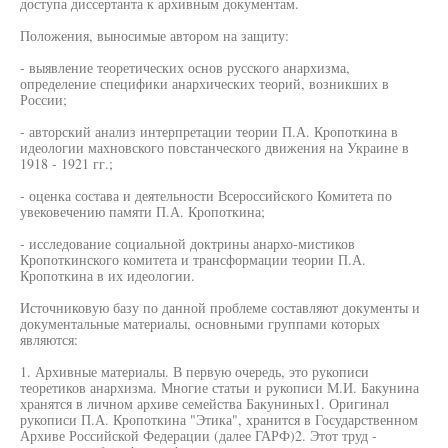
доступа диссертанта к архивным документам.
Положения, выносимые автором на защиту:
- выявление теоретических основ русского анархизма,
определение специфики анархических теорий, возникших в
России;
- авторский анализ интерпретации теории П.А. Кропоткина в
идеологии махновского повстанческого движения на Украине в
1918 - 1921 гг.;
- оценка состава и деятельности Всероссийского Комитета по
увековечению памяти П.А. Кропоткина;
- исследование социальной доктрины анархо-мистиков
Кропоткинского комитета и трансформации теории П.А.
Кропоткина в их идеологии.
Источниковую базу по данной проблеме составляют документы и
документальные материалы, основными группами которых
являются:
1. Архивные материалы. В первую очередь, это рукописи
теоретиков анархизма. Многие статьи и рукописи М.И. Бакунина
хранятся в личном архиве семейства Бакуниных1. Оригинал
рукописи П.А. Кропоткина "Этика", хранится в Государственном
Архиве Российской Федерации (далее ГАРФ)2. Этот труд -