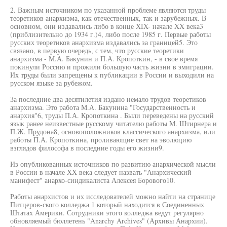
2. Важным источником по указанной проблеме являются труды
теоретиков анархизма, как отечественных, так и зарубежных. В
основном, они издавались либо в конце XIX- начале XX века3
(приблизительно до 1934 г.)4, либо после 1985 г. Первые работы
русских теоретиков анархизма издавались за границей5. Это
связано, в первую очередь, с тем, что русские теоретики
анархизма - М.А. Бакунин и П.А. Кропоткин, - в свое время
покинули Россию и прожили большую часть жизни в эмиграции.
Их труды были запрещены к публикации в России и выходили на
русском языке за рубежом.
За последние два десятилетия издано немало трудов теоретиков
анархизма. Это работа М.А. Бакунина "Государственность и
анархия"6, труды П.А. Кропоткина . Были переведены на русский
язык ранее неизвестные русскому читателю работы М. Штирнера и
П.Ж. Прудона8, основоположников классического анархизма, или
работы П.А. Кропоткина, проливающие свет на эволюцию
взглядов философа в последние годы его жизни9.
Из опубликованных источников по развитию анархической мысли
в России в начале XX века следует назвать "Анархический
манифест" анархо-синдикалиста Алексея Борового10.
Работы анархистов и их исследователей можно найти на странице
Питцеров-ского колледжа 1 который находится в Соединенных
Штатах Америки. Сотрудники этого колледжа ведут регулярно
обновляемый бюллетень "Anarchy Archives" (Архивы Анархии).