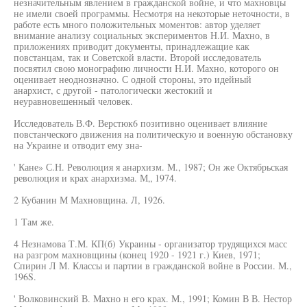
незначительным явлением в гражданской войне, и что махновцы
не имели своей программы. Несмотря на некоторые неточности, в
работе есть много положительных моментов: автор уделяет
внимание анализу социальных экспериментов Н.И. Махно, в
приложениях приводит документы, принадлежащие как
повстанцам, так и Советской власти. Второй исследователь
посвятил свою монографию личности Н.И. Махно, которого он
оценивает неоднозначно. С одной стороны, это идейный
анархист, с другой - патологически жестокий и
неуравновешенный человек.
Исследователь В.Ф. Верстюк6 позитивно оценивает влияние
повстанческого движения на политическую и военную обстановку
на Украине и отводит ему зна-
' Кане» С.Н. Революция я анархизм. М., 1987; Он же Октябрьская
революция и крах анархизма. М„ 1974.
2 Кубанин М Махновщина. Л, 1926.
1 Там же.
4 Незнамова Т.М. КП(б) Украины - организатор трудящихся масс
на разгром махновщины (конец 1920 - 1921 г.) Киев, 1971;
Спирин Л М. Классы и партии в гражданской войне в России. М.,
196S.
' Волковинский В. Махно н его крах. М., 1991; Комин В В. Нестор