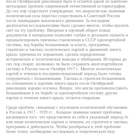
после Октябрьской революции было и остается одной из наиболее
актуальных проблем современной отечественной историографии.
До сих пор существует утверждение, что анархизм как значимая
политическая сила перестал существовать в Советской России
после ликвидации махновского движения. За последние
десятилетия исследователями было сделано многое, чтобы пролить
свет на эту проблему. Введение в научный оборот новых
документов и материалов позволяет глубже и детальнее оценить и
проанализировать причины становления в СССР однопартийной
системы, ход борьбы большевиков за власть, программы,
стратегию и тактику политических партий и движений левого
крыла, причины их поражения, сделать определенные
исторические и политические выводы и обобщения. Историки до
сих пор спорят, возможно ли было сохранить многопартийную
систему в России после Октября 1917 г. Многие политические
партой и течения в послереволюционный период были готовы
сотрудничать с большевиками. Тактика и стратегия большевиков
по отношению к партиям левого крыла после Октябрьской
революции хорошо изучена. Вопрос, что могли противопоставить
большевикам в их борьбе за однопартийную систему другие
партии и течения левого крыла, остается открытым.
Среди проблем, связанных с изучением политической обстановки
в России в 1917 - 1929 гг., большое значение имеют проблемы,
касающиеся того, что представляли из себя в указанный период те
или иные политические партии и течения, их стратегия и тактика,
программа и деятельность. Чтобы разобраться в этой проблеме
более точно, необходимо исследовать и теоретическую базу