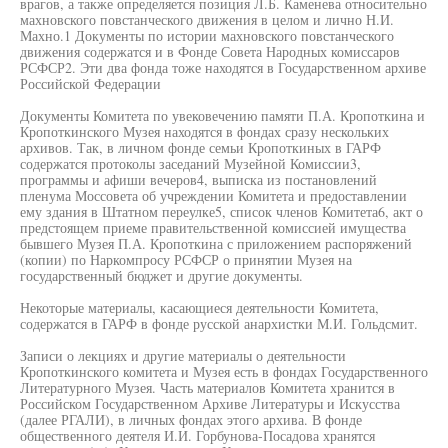
врагов, а также определяется позиция Л.Б. Каменева относительно
махновского повстанческого движения в целом и лично Н.И.
Махно.1 Документы по истории махновского повстанческого
движения содержатся и в Фонде Совета Народных комиссаров
РСФСР2. Эти два фонда тоже находятся в Государственном архиве
Российской Федерации
Документы Комитета по увековечению памяти П.А. Кропоткина и
Кропоткинского Музея находятся в фондах сразу нескольких
архивов. Так, в личном фонде семьи Кропоткиных в ГАРФ
содержатся протоколы заседаний Музейной Комиссии3,
программы и афиши вечеров4, выписка из постановлений
пленума Моссовета об учреждении Комитета и предоставлении
ему здания в Штатном переулке5, список членов Комитета6, акт о
предстоящем приеме правительственной комиссией имущества
бывшего Музея П.А. Кропоткина с приложением распоряжений
(копии) по Наркомпросу РСФСР о принятии Музея на
государственный бюджет и другие документы.
Некоторые материалы, касающиеся деятельности Комитета,
содержатся в ГАРФ в фонде русской анархистки М.И. Гольдсмит.
Записи о лекциях и другие материалы о деятельности
Кропоткинского комитета и Музея есть в фондах Государственного
Литературного Музея. Часть материалов Комитета хранится в
Российском Государственном Архиве Литературы и Искусства
(далее РГАЛИ), в личных фондах этого архива. В фонде
общественного деятеля И.И. Горбунова-Посадова хранятся