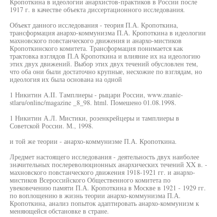
Кропоткина в идеологии анархистов-практиков в России после
1917 г. в качестве объекта диссертационного исследования.
Объект данного исследования - теория П.А. Кропоткина,
трансформация анархо-коммунизма П.А. Кропоткина в идеологии
махновского повстанческого движения и анархо-мистиков
Кропоткинского комитета. Трансформация понимается как
трактовка взглядов П.А Кропоткина и влияние их на идеологию
этих двух движений. Выбор этих двух течений обусловлен тем,
что оба они были достаточно крупные, несхожие по взглядам, но
идеология их была основана на одной
1 Никитин A.II. Тамплиеры - рыцари России, www.znanie-
stlaru/onlinc/magazine _8_98. html. Помешено 01.08.1998.
1 Никитин А.Л. Мистики, розенкрейцеры и тамплиеры в
Советской России. М., 1998.
и той же теории - анархо-коммунизме П.А. Кропоткина.
Лредмет настоящего исследования - деятельность двух наиболее
значительных послереволюционных анархических течений XX в. -
махновского повстанческого движения 1918-1921 гг. и анархо-
мистиков Всероссийского Общественного комитета по
увековечению памяти П.А. Кропоткина в Москве в 1921 - 1929 гг.
по воплощению в жизнь теории анархо-коммунизма П.А.
Кропоткина, анализ попыток адаптировать анархо-коммунизм к
меняющейся обстановке в стране.