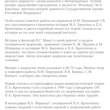
русского анархиста с целью развалить I Интернационал. Особый
интерес представляют приложения, в частности "Исповедь" М.А.
Бакунина, оригинал которой хранится в Государственном Архиве
Российской Федерации2.
Особо нужно отметить работы исследователя Н.М. Пирумовой.3 В
них прослеживается становление взглядов М.А. Бакунина и П.А.
Кропоткина и дается подробный анализ их теорий, исходя из их
взглядов на тот или иной социальный институт.
Историк и философ JI.C. Мамут в своей работе4, в разделе
посвященном анархизму, сравнивает учения П.-Ж. Прудона и М.
Штирнера со взглядами М.А. Бакунина и П.А. Кропоткина и
указывает, что было позаимствовано и взято на заметку русскими
анархистами. Автор описывает анархизм как политическое
сознание.
Интерес к анархизму вновь возникает в 60-70 годы. Именно тогда
и появляются работы Н.М. Пирумовой, В.В. Комина, С.М.
Канева5, о которых уже говорилось выше.
Новым этапом в историографии анархо-коммунистической теории
П.А. Кропоткина стало создание в 1989 году в преддверии 150-
летия со дня его рождения Комиссии по творческому наследию
П.А. Кропоткина. Она выпустила два сборника своих трудов6.
В монографии В.А. Маркина7, посвященной П.А. Кропоткину,
помимо сведений о естественно-научной и анархической работе