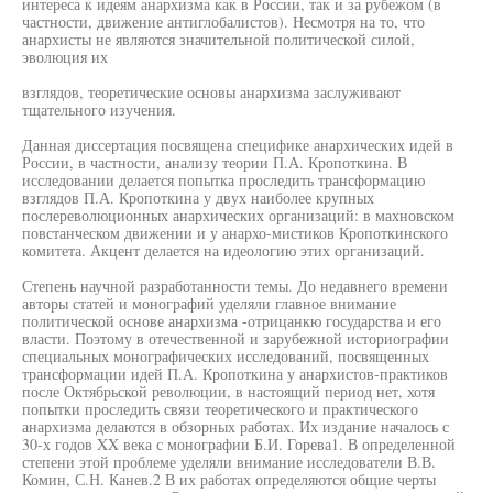
интереса к идеям анархизма как в России, так и за рубежом (в
частности, движение антиглобалистов). Несмотря на то, что
анархисты не являются значительной политической силой,
эволюция их
взглядов, теоретические основы анархизма заслуживают
тщательного изучения.
Данная диссертация посвящена специфике анархических идей в
России, в частности, анализу теории П.А. Кропоткина. В
исследовании делается попытка проследить трансформацию
взглядов П.А. Кропоткина у двух наиболее крупных
послереволюционных анархических организаций: в махновском
повстанческом движении и у анархо-мистиков Кропоткинского
комитета. Акцент делается на идеологию этих организаций.
Степень научной разработанности темы. До недавнего времени
авторы статей и монографий уделяли главное внимание
политической основе анархизма -отрицанкю государства и его
власти. Поэтому в отечественной и зарубежной историографии
специальных монографических исследований, посвященных
трансформации идей П.А. Кропоткина у анархистов-практиков
после Октябрьской революции, в настоящий период нет, хотя
попытки проследить связи теоретического и практического
анархизма делаются в обзорных работах. Их издание началось с
30-х годов XX века с монографии Б.И. Горева1. В определенной
степени этой проблеме уделяли внимание исследователи В.В.
Комин, С.Н. Канев.2 В их работах определяются общие черты