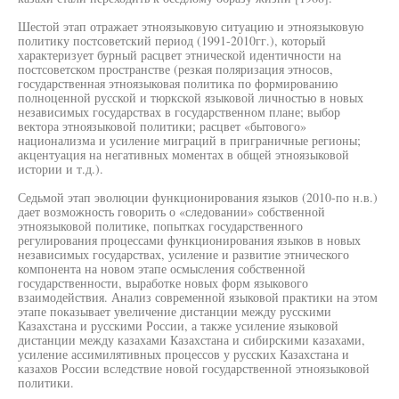
Шестой этап отражает этноязыковую ситуацию и этноязыковую
политику постсоветский период (1991-2010гг.), который
характеризует бурный расцвет этнической идентичности на
постсоветском пространстве (резкая поляризация этносов,
государственная этноязыковая политика по формированию
полноценной русской и тюркской языковой личностью в новых
независимых государствах в государственном плане; выбор
вектора этноязыковой политики; расцвет «бытового»
национализма и усиление миграций в приграничные регионы;
акцентуация на негативных моментах в общей этноязыковой
истории и т.д.).
Седьмой этап эволюции функционирования языков (2010-по н.в.)
дает возможность говорить о «следовании» собственной
этноязыковой политике, попытках государственного
регулирования процессами функционирования языков в новых
независимых государствах, усиление и развитие этнического
компонента на новом этапе осмысления собственной
государственности, выработке новых форм языкового
взаимодействия. Анализ современной языковой практики на этом
этапе показывает увеличение дистанции между русскими
Казахстана и русскими России, а также усиление языковой
дистанции между казахами Казахстана и сибирскими казахами,
усиление ассимилятивных процессов у русских Казахстана и
казахов России вследствие новой государственной этноязыковой
политики.