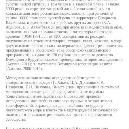
субэтнической группы, в том числе и в языковом плане; г) более
3000 речевых отрезков татарской живой спонтанной речи в
казахстанской зоне российско-казахстанского приграничья д)
свыше 10000 примеров русской речи на территории Северного
Казахстана, представленных в работах других авторов (К.А.
Абдиров, Б.З. Ахметова); д) ряд примеров взаимодействия языков,
выявленных нами из художественной литературы советского
времени (1950-1991гг.); е) 1200 ассоциативных реакций,
полученных на этнонимы татарин, татарка, казах, казашка, в ходе
двух психолингвистических экспериментов (двести респондентов,
проживающих в российской зоне российско-казахстанского
приграничья); ж) данные 120 глубинных интервью делегатов
Всемирного Курултая казахов, проведенные автором исследования
(Астана, 2011); з) материалы Всемирной ассоциации казахов
(Алматы, 2000-2012).
Методологическая основа исследования базируется на
синергетическом подходе (Г. Хакен, H.A. Дрожащих, А.
Назаретян, Г.Н. Ниязова). Вместе с тем, привлечение системной
методологии, совмещающей фундаментальные подходы
(социетальный и компаративный), позволяет провести
исследование масштабных социокультурных и этноязыковых
трансформаций, характерных для новейших государств
постсоветского мира в контексте международной этноязыковой
политики и локальных региональных практик современного
сообщества.
Центральное место в методологической базе исследования