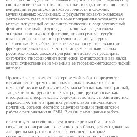
социолингвистики и этнолингвистики, в создании полноценной
концепции евразийской языковой личности в сложных
мультиязыковых коллективах. В результате контактно-языковая
деятельность татар и казахов в зоне приграничья осознается как
мегаконцепуальный социолингвистический и социокультурный
феномен, который предопределен мощным воздействием
экстралингвистических факторов, но опосредован сугубо
языковыми факторами при регуляции социокультурных
переменных. Разработка теоретических постулатов эволюции
функционирования казахского и татарского языков в зонах
российско-казахстанского приграничья позволяет расширить
онтологию этносоциолингвистической контактологии как науки,
внести существенные изменения в ее теоретико-методологический
аппарат.
Практическая значимость реферируемой работы определяется
возможностью применения полученных результатов как в
школьной, вузовской практике (казахский язык как иностранный,
татарский язык, русский язык как родной, русский язык как
иностранный, теория языка, социолингвистика, этнолингвистика,
тюркология), так и в практике региональной этноязыковой
политики, органов местного самоуправления и тренинговой
работе с региональными СМИ. В связи с этим данная работа
ориентирует на глубинное осмысление реальной языковой
ситуации в приграничных регионах, в районах, рекомендованных
для приема мигрантов и соотечественников, которые
сформировались к настоящему времени спонтанно, но могут