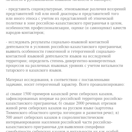
- представить социокультурные, этноязыковые различия воззрений
представителей той или иной диаспоры и представителей того
или иного этноса с учетом их представлений об этнической
политике в зоне российско-казахстанского приграничья в целом,
особенностях профессионализации, оценке (и самооценке) качеств
народов-контактеров;
- исследовать результаты социально-языковой контактной
деятельности в условиях российско-казахстанского приграничья;
выявить особенности гомогенной и гетерогенной социально-
контактной языковой деятельности языков на исследуемой
территории; определить степень дивергентно-конвергентных
процессов на различных языковых уровнях с учетом витальности
татарского и казахского языков.
Материал исследования, в соответствии с поставленными
задачами, носит гетерогенный характер. Всего проанализировано:
а) свыше 1500 примеров казахской речи сибирских казахов,
зафиксированных впервые на российской территории российско-
казахстанского приграничья; б) свыше 2000 речевых отрезков
живой речи сибирских казахов на русском языке (картотека
Тюменского областного центра логопедии и развития речи); в)
500 анкет сибирских казахов в социолингвистическом
интервьюировании населения российской части российско-
казахстанского приграничья для выявления специфики
самобытности сибирских казахов и витальности их как особой