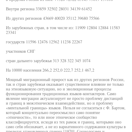
Внутри региона 33859 32502 28031 34139 61452
Из других регионов 43669 40020 35112 39680 75566
Из зарубежных стран, в том числе из: 11909 12804 12884 11583
23341
государств 11596 12476 12562 11238 22267
участников СНГ
стран дальнего зарубежья 313 328 322 345 1074
На 10000 населения 266,2 252,0 222,7 252,1 467,2
Мощный миграционный прирост как из других регионов России,
так и стран зарубежья оказывает существенное влияние не только
на этноязыковую ситуацию, но и эволюционные процессы
функционирования традиционных языков-контактеров. Само
явление миграции актуализирует не просто проблему дистанций
и границ в межэтническом взаимодействии, но и проблему
«ментальной границы» языков. Нельзя не согласиться с Ф. Бартом,
который концептуально переосмыслил само понятие
«этничности», то или иное этническое сообщество
классифицируется, исходя из тех рамок и границ, которыми оно
само себя обозначает, а не из вариативного содержания культуры в
пределах утановленных границ [1970]. Социологами и