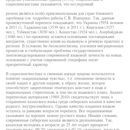
социолингвистами указывается, что исследуемый
регион является особо привлекательным для стран ближнего
зарубежья (см. подробно работы C.B. Язанцева). Так, данные
промежуточной переписи показывают, что Украина (5954 человек
в 2011 г), Таджикистан (3539 чел. в 2011 г.), Киргизия (3157
чел.), Узбекистан (3030 чел.), Казахстан (1924 чел.), Азербайджан
(1686 чел.) по-прежнему остаются основными поставщиками
мигрантов, существенно влияя на языковую и речевую практику в
регионе. В условиях би-/полилингвизма, усиления миграционных
процессов и глобализации проблемы государственного
лингвомоделирования современной языковой личности на новых
основаниях с учетом современной специфики носят
приоритетный характер.
В социолингвистике и смежных науках широко используется
понятие «национальные чувства», т.е. отношение личности к
своей нации и другим нациям, к образу жизни, которое
способствует закреплению этнических констант в язык и
национальных стереотипов, в том числе языкового плана. Анализ
переписных материалов (1989-2010) свидетельствует лишь о
сохранении казахского языка среди сибирских казахов в качестве
родного, внутрисемейного. Однако качество владения языком
осталось за рамками вопросов переписи. Все опрашиваемые
указывают на хорошее знание русского языка. Иными словами,
современные сибирские казахи являются двуязычными. Так,
казахская молодежь в возрасте до 25 лет отдает приоритет
русскому языку: 99,2% (мужчины) и 97,1% (женщин), тогда как