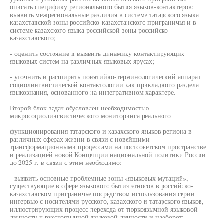
описать специфику регионального бытия языков-контактеров;
выявить межрегиональные различия в системе татарского языка
казахстанской зоны российско-казахстанского приграничья и в
системе казахского языка российской зоны российско-
казахстанского;
- оценить состояние и выявить динамику контактирующих
языковых систем на различных языковых ярусах;
- уточнить и расширить понятийно-терминологический аппарат
социолингвистической контактологии как прикладного раздела
языкознания, основанного на интегративном характере.
Второй блок задач обусловлен необходимостью
микросоциолингвистического мониторинга реального
функционирования татарского и казахского языков региона в
различных сферах жизни в связи с новейшими
трансформационными процессами на постсоветском пространстве
и реализацией новой Концепции национальной политики России
до 2025 г. в связи с этим необходимо:
- выявить основные проблемные зоны «языковых мутаций»,
существующие в сфере языкового бытия этносов в российско-
казахстанском приграничье посредством использования серии
интервью с носителями русского, казахского и татарского языков,
иллюстрирующих процесс перехода от тюркоязычной языковой
личности к русскоязычной языковой личности и наоборот;