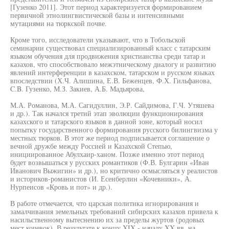
[Гузенко 2011]. Этот период характеризуется формированием
первичной этнолингвистической базы и интенсивными
мутациями на тюркской почве.
Кроме того, исследователи указывают, что в Тобольской
семинарии существовал специализированный класс с татарским
языком обучения для продвижения христианства среди татар и
казахов, что способствовало межэтническому диалогу и развитию
явлений интерференции в казахском, татарском и русском языках
впоследствии (Х.Ч. Алишина, Е.В. Беженцев, Ф.Х. Гильфанова,
C.B. Гузенко, М.З. Закиев, А.Б. Мадьярова,
М.А. Романова, М.А. Сагидуллин, Э.Р. Сайдимова, Г.Ч. Утяшева
и др.). Так начался третий этап эволюции функционирования
казахского и татарского языков в данной зоне, который носил
попытку государственного формирования русского билингвизма у
местных тюрков. В этот же период подписывается соглашение о
вечной дружбе между Россией и Казахской Степью,
инициированное Абулхаир-ханом. Позже именно этот период
будет возвышаться у русских романтиков (Ф.В. Булгарин «Иван
Иванович Выжигин» и др.), но критично осмысляться у реалистов
и историков-романистов (И. Есенберлин «Кочевники», А.
Нурпеисов «Кровь и пот» и др.).
В работе отмечается, что царская политика игнорирования и
замалчивания земельных требований сибирских казахов привела к
насильственному вытеснению их за пределы журтов (родовых
мест кочевок). В результате к концу XIX - началу XX вв. на