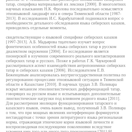
татар, специфика материальной их лексики [2000]. В многолетних
научных изысканиях Н.К. Фролова последовательно осмысляется
этноязыковой ландшафт юга и севера Тюменской области [1987-
2013]. В исследованиях И.С. Карабулатовой поднимался вопрос о
необходимости детального обследования языка сибирских казахов,
приводились отдельные моменты,
свидетельствующие о языковой специфике сибирских казахов
[1997-2013]. А.Б. Мадьярова тщательно изучает вопрос
фонетических особенностей языка сибирских татар в русском
диалектном окружении [2004]. Ее исследование является
пионерской в изучении современного реального контактирования
сибирских татар и русских. Позже в работах Г.К. Чаукеровой
рассматривался аспект взаимодействия антропонимики сибирских
татар и сибирских казахов [2008]. Исследователем Е.В.
Беженцевым анализировалась внутригосударственная политика по
регулированию процессами этноязыковой ситуации в Тюменской
области и Казахстане [2010]. В научных трудах З.В. Поливара
вскрыт механизм этнолингвистических дифференциаций татар,
говорящих на русском языке и испытывающих дополнительные
лингвистические нагрузки под влиянием родного языка [2011].
Для рассмотрения эволюции функционирования татарского и
казахского языков, очень важен вывод, полученный З.В. Поливара
о том, что при мощных явлениях интерференции формируется
нестандартная с точки зрения литературного языка региональная
норма, отражающая этнические корни языковой личности и
воспроизводимая последующими поколениями вследствие
усвоения ими того или иного типа произношения [2011:9].