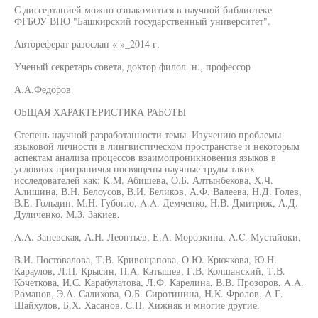
С диссертацией можно ознакомиться в научной библиотеке
ФГБОУ ВПО "Башкирский государственный университет".
Автореферат разослан « »_2014 г.
Ученый секретарь совета, доктор филол. н., профессор
А.А.Федоров
ОБЩАЯ ХАРАКТЕРИСТИКА РАБОТЫ
Степень научной разработанности темы. Изучению проблемы
языковой личности в лингвистическом пространстве и некоторым
аспектам анализа процессов взаимопроникновения языков в
условиях приграничья посвящены научные труды таких
исследователей как: K.M. Абишева, О.Б. Алтынбекова, Х.Ч.
Алишина, В.Н. Белоусов, В.И. Беликов, А.Ф. Валеева, Н.Д. Голев,
В.Е. Гольдин, М.Н. Губогло, A.A. Демченко, Н.В. Дмитрюк, А.Д.
Дуличенко, М.З. Закиев,
A.A. Запевская, А.Н. Леонтьев, Е.А. Морозкина, A.C. Мустайоки,
B.И. Постовалова, Т.В. Кривощапова, О.Ю. Крючкова, Ю.Н.
Караулов, Л.П. Крысин, П.А. Катышев, Г.В. Колшанский, Т.В.
Кочеткова, И.С. Карабулатова, Л.Ф. Карелина, В.В. Прозоров, A.A.
Романов, Э.А. Салихова, О.Б. Сиротинина, Н.К. Фролов, А.Г.
Шайхулов, Б.Х. Хасанов, С.П. Хижняк и многие другие.