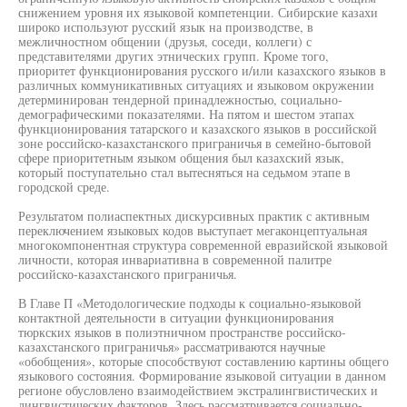
снижением уровня их языковой компетенции. Сибирские казахи
широко используют русский язык на производстве, в
межличностном общении (друзья, соседи, коллеги) с
представителями других этнических групп. Кроме того,
приоритет функционирования русского и/или казахского языков в
различных коммуникативных ситуациях и языковом окружении
детерминирован тендерной принадлежностью, социально-
демографическими показателями. На пятом и шестом этапах
функционирования татарского и казахского языков в российской
зоне российско-казахстанского приграничья в семейно-бытовой
сфере приоритетным языком общения был казахский язык,
который поступательно стал вытесняться на седьмом этапе в
городской среде.
Результатом полиаспектных дискурсивных практик с активным
переключением языковых кодов выступает мегаконцептуальная
многокомпонентная структура современной евразийской языковой
личности, которая инвариативна в современной палитре
российско-казахстанского приграничья.
В Главе П «Методологические подходы к социально-языковой
контактной деятельности в ситуации функционирования
тюркских языков в полиэтничном пространстве российско-
казахстанского приграничья» рассматриваются научные
«обобщения», которые способствуют составлению картины общего
языкового состояния. Формирование языковой ситуации в данном
регионе обусловлено взаимодействием экстралингвистических и
лингвистических факторов. Здесь рассматривается социально-