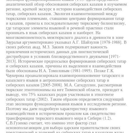
аналитический обзор обоснования сибирских казахов в изучаемом
регионе, краткий экскурс в историю взаимодействия сибирских
татар, сибирских казахов. Экология взаимоотношений между
тюркскими племенами, ставшими центрами формирования татар
и казахов, привела к последовательному тюркскому билингвизму,
где татарские элементы языковой и речевой практики стали
проникать в язык сибирских казахов и наоборот. На
многокомпонентность межтюркского диалога в древности в зоне
Зауралья аргументировано указывал А.Г. Шайхулов [1978-1988]. В
своих работах акад. М.З. Закиев подчеркивает важность
привлечения исторических данных для лингвистической
дистрибуции в условиях близкородственного двуязычия [1971-
2013]. Исторические предпосылки формирования сибирских татар
и сибирских казахов, причины их выделения и взаимодействия
были обоснованы H.A. Томиловым (1981-1995). Позже Г.К.
Чаукерова проанализировала взаимопроникновение татарского и
казахского языков в антропонимиконе сибирских татар и
сибирских казахов [2005-2008]. М.А. Сагидуллин, рассматривая
тюркские этнотопонимы на юге Тюменской области, приходит к
выводу, что 75% казахских родов участвовали в этногенезе
сибирских татар (2002). Таким образом определяется следующий
этап эволюции функционирования языков в исследуемом регионе.
Поэтому мы даем подробную характеристику языкового
взаимодействия в историческом прошлом как свидетельство
трансформации тюркского языкового мира в Сибири (1.2).
С.В.Гузенко считает, что именно этот фактор стал
основополагающим для выбора царским правительством своих
представителей и толмачей из сибирских татар в казахские жузы