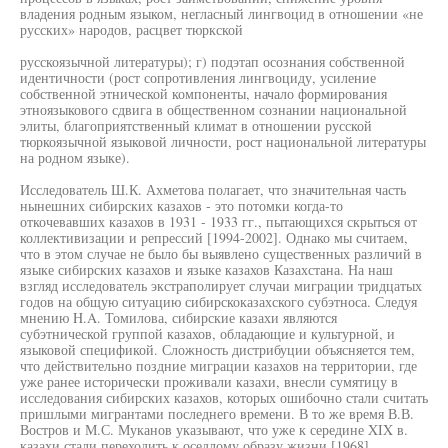
владения родным языком, негласный лингвоцид в отношении «не
русских» народов, расцвет тюркской
русскоязычной литературы); г) подэтап осознания собственной
идентичности (рост сопротивления лингвоциду, усиление
собственной этнической компоненты, начало формирования
этноязыкового сдвига в общественном сознании национальной
элиты, благоприятственный климат в отношении русской
тюркоязычной языковой личности, рост национальной литературы
на родном языке).
Исследователь Ш.К. Ахметова полагает, что значительная часть
нынешних сибирских казахов - это потомки когда-то
откочевавших казахов в 1931 - 1933 гг., пытающихся скрыться от
коллективизации и репрессий [1994-2002]. Однако мы считаем,
что в этом случае не было бы выявлено существенных различий в
языке сибирских казахов и языке казахов Казахстана. На наш
взгляд исследователь экстраполирует случаи миграции тридцатых
годов на общую ситуацию сибирскоказахского субэтноса. Следуя
мнению H.A. Томилова, сибирские казахи являются
субэтнической группой казахов, обладающие и культурной, и
языковой спецификой. Сложность дистрибуции объясняется тем,
что действительно поздние миграции казахов на территории, где
уже ранее исторически проживали казахи, внесли сумятицу в
исследования сибирских казахов, которых ошибочно стали считать
пришлыми мигрантами последнего времени. В то же время В.В.
Востров и М.С. Муканов указывают, что уже к середине XIX в.
казахи стали переходить к оседлому образу жизни [1968].