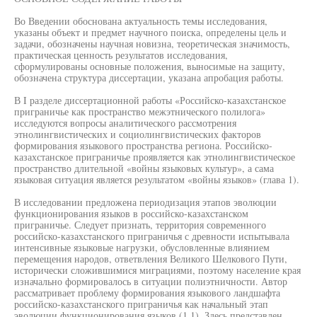
Во Введении обоснована актуальность темы исследования,
указаны объект и предмет научного поиска, определены цель и
задачи, обозначены научная новизна, теоретическая значимость,
практическая ценность результатов исследования,
сформулированы основные положения, выносимые на защиту,
обозначена структура диссертации, указана апробация работы.
В I разделе диссертационной работы «Российско-казахстанское
приграничье как пространство межэтнического полилога»
исследуются вопросы аналитического рассмотрения
этнолингвистических и социолингвистических факторов
формирования языкового пространства региона. Российско-
казахстанское приграничье проявляется как этнолингвистическое
пространство длительной «войны языковых культур», а сама
языковая ситуация является результатом «войны языков» (глава 1).
В исследовании предложена периодизация этапов эволюции
функционирования языков в российско-казахстанском
приграничье. Следует признать, территория современного
российско-казахстанского приграничья с древности испытывала
интенсивные языковые нагрузки, обусловленные влиянием
перемещения народов, ответвления Великого Шелкового Пути,
исторически сложившимися миграциями, поэтому население края
изначально формировалось в ситуации полиэтничности. Автор
рассматривает проблему формирования языкового ландшафта
российско-казахстанского приграничья как начальный этап
эволюции функционирования языков (1.1). Здесь представлен