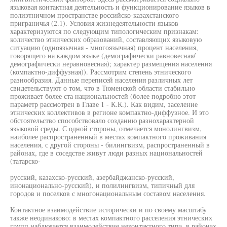
языковая контактная деятельность и функционирование языков в
полиэтничном пространстве российско-казахстанского
приграничья (2.1). Условия жизнедеятельности языков
характеризуются по следующим типологическим признакам:
количество этнических образований, составляющих языковую
ситуацию (одноязычная - многоязычная) процент населения,
говорящего на каждом языке (демографически равновесная/
демографически неравновесная); характер размещения населения
(компактно-диффузная)). Рассмотрим степень этнического
разнообразия. Данные переписей населения различных лет
свидетельствуют о том, что в Тюменской области стабильно
проживает более ста национальностей (более подробно этот
параметр рассмотрен в Главе 1 - К.К.). Как видим, заселение
этнических коллективов в регионе компактно-диффузное. И это
обстоятельство способствовало созданию разнохарактерной
языковой среды. С одной стороны, отмечается монолингвизм,
наиболее распространенный в местах компактного проживания
населения, с другой стороны - билингвизм, распространенный в
районах, где в соседстве живут люди разных национальностей
(татарско-
русский, казахско-русский, азербайджанско-русский,
инонационально-русский), и полилингвизм, типичный для
городов и поселков с многонациональным составом населения.
Контактное взаимодействие исторически и по своему масштабу
также неодинаково: в местах компактного расселения этнических
групп наблюдается взаимодействие неконтактного типа, в районах