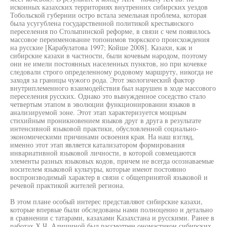
исконных казахских территориях внутренних сибирских уездов
Тобольской губернии остро встала земельная проблема, которая
была усугублена государственной политикой крестьянского
переселения по Столыпинской реформе, в связи с чем появилось
массовое переименование топонимов тюркского происхождения
на русские [Карабулатова 1997; Койше 2008]. Казахи, как и
сибирские казахи в частности, были кочевым народом, поэтому
они не имели постоянных населенных пунктов, но при кочевке
следовали строго определенному родовому маршруту, никогда не
заходя за границы чужого рода. Этот экологический фактор
внутриплеменного взаимодействия был нарушен в ходе массового
переселения русских. Однако это вынужденное соседство стало
четвертым этапом в эволюции функционировании языков в
анализируемой зоне. Этот этап характеризуется мощным
стихийным проникновением языков друг в друга в результате
интенсивной языковой практики, обусловленной социально-
экономическими причинами освоения края. На наш взгляд,
именно этот этап является катализатором формирования
инвариативной языковой личности, в которой совмещаются
элементы разных языковых кодов, причем не всегда осознаваемые
носителем языковой культуры, которые имеют постоянно
воспроизводимый характер в связи с общепринятой языковой и
речевой практикой жителей региона.
В этом плане особый интерес представляют сибирские казахи,
которые впервые были обследованы нами полноценно и детально
в сравнении с татарами, казахами Казахстана и русскими. Ранее в
работах Х.Ч. Алишиной был рассмотрен ономастикон сибирских