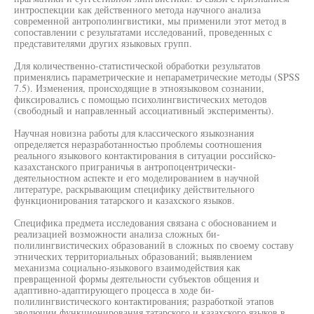
интроспекции как действенного метода научного анализа
современной антрополингвистики, мы применили этот метод в
сопоставлении с результатами исследований, проведенных с
представителями других языковых групп.
Для количественно-статистической обработки результатов
применялись параметрические и непараметрические методы (SPSS
7.5). Изменения, происходящие в этноязыковом сознании,
фиксировались с помощью психолингвистических методов
(свободный и направленный ассоциативный эксперименты).
Научная новизна работы для классического языкознания
определяется неразработанностью проблемы соотношения
реального языкового контактирования в ситуации российско-
казахстанского приграничья в антропоцентрически-
деятельностном аспекте и его моделированием в научной
литературе, раскрывающим специфику действительного
функционирования татарского и казахского языков.
Специфика предмета исследования связана с обоснованием и
реализацией возможности анализа сложных би-
полилингвистических образований в сложных по своему составу
этнических территориальных образований; выявлением
механизма социально-языкового взаимодействия как
превращенной формы деятельности субъектов общения и
адаптивно-адаптирующего процесса в ходе би-
полилингвистического контактирования; разработкой этапов
эволюции функционирования татарского и казахского языков в