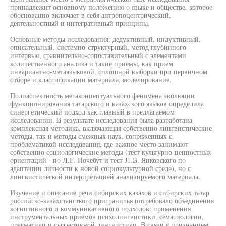
принадлежит основному положению о языке и обществе, которое
обоснованно включает в себя антропоцентрический,
деятельностный и интегративный принципы.
Основные методы исследования: дедуктивный, индуктивный,
описательный, системно-структурный, метод глубинного
интервью, сравнительно-сопоставительный с элементами
количественного анализа и такие приемы, как прием
инвариантно-метаязыковой, сплошной выборки при первичном
отборе и классификации материала, моделирование.
Полиаспектность мегаконцептуального феномена эволюции
функционирования татарского и казахского языков определила
синергетический подход как главный в предлагаемом
исследовании. В результате исследования была разработана
комплексная методика, включающая собственно лингвистические
методы, так и методы смежных наук, сопряженных с
проблематикой исследования, где важное место занимают
собственно социологические методы (тест культурно-ценностных
ориентаций - по Л.Г. Почебут и тест J1.B. Янковского по
адаптации личности к новой социокультурной среде), но с
лингвистической интерпретацией анализируемого материала.
Изучение и описание речи сибирских казахов и сибирских татар
российско-казахстансткого приграничья потребовало объединения
когнитивного и коммуникативного подходов: применения
инструментальных приемов психолингвистики, семасиологии,
прагматики и суггестивной лингвистики. В связи с признанием