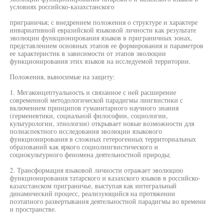
условиях российско-казахстанского
приграничья; с внедрением положения о структуре и характере
инвариативной евразийской языковой личности как результате
эволюции функционирования языков в приграничных зонах,
представлением основных этапов ее формирования и параметров
ее характеристик в зависимости от этапов эволюции
функционирования этих языков на исследуемой территории.
Положения, выносимые на защиту:
1. Мегаконцептуальность и связанное с ней расширение
современной методологической парадигмы лингвистики с
включением принципов гуманитарного научного знания
(герменевтики, социальной философии, социологии,
культурологии, этнологии) открывает новые возможности для
полиаспектного исследования эволюции языкового
функционирования в сложных гетерогенных территориальных
образований как яркого социолингвистического и
социокультурного феномена деятельностной природы;
2. Трансформация языковой личности отражает эволюцию
функционирования татарского и казахского языков в российско-
казахстанском приграничье, выступая как интегральный
динамический процесс, реализующийся на протяжении
поэтапного развертывания деятельностной парадигмы во времени
и пространстве.