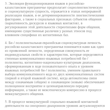
3. Эволюция функционирования языков в российско-
казахстанском приграничье предполагает социолингвистическую
и социокультурную сущность, отражается в этапах непрерывной
реализации языков, в ее детерминированности лингвистическими
факторами, а также в социальных признаках субъектов общения
(вариативность дискурсов и языковых контактов), в
регулировании этой деятельности стереотипами форм общения,
имеющими существенные различия у разных этносов под
влиянием специфики их когнитивных баз.
4. Би-/ полилингвальная евразийская социокультурная личность
российско-казахстанского приграничья понимается нами как одно
из проявлений личности, определенная совокупность ее
индивидуальных свойств и характеристик, которые определяются
степенью коммуникативно-языковых потребностей би-/
полилингва, когнитивно-национально-культурным диапазоном,
сформированным в ходе познавательного опыта и уровнем
языковых потребностей би-/ полилингва, умением правильного
выбора коммуникативного кода из двух коммуникативных систем
(первой и второй языковой систем), когда автоматизмы связи
между означаемым (общим) и означающим (новым) обеспечивают
полноценное восприятие и целенаправленную передачу
информации, а также ее межэтническую компрессию в процессе
межкультурного общения.
5. В процессе межкультурной социально-языковой контактной
деятельности на синхронно-диахронном уровнях актуализируются