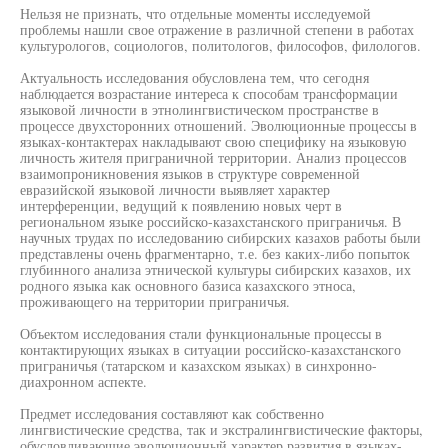
Нельзя не признать, что отдельные моменты исследуемой
проблемы нашли свое отражение в различной степени в работах
культурологов, социологов, политологов, философов, филологов.
Актуальность исследования обусловлена тем, что сегодня
наблюдается возрастание интереса к способам трансформации
языковой личности в этнолингвистическом пространстве в
процессе двухсторонних отношений. Эволюционные процессы в
языках-контактерах накладывают свою специфику на языковую
личность жителя приграничной территории. Анализ процессов
взаимопроникновения языков в структуре современной
евразийской языковой личности выявляет характер
интерференции, ведущий к появлению новых черт в
региональном языке российско-казахстанского приграничья. В
научных трудах по исследованию сибирских казахов работы были
представлены очень фрагментарно, т.е. без каких-либо попыток
глубинного анализа этнической культуры сибирских казахов, их
родного языка как основного базиса казахского этноса,
проживающего на территории приграничья.
Объектом исследования стали функциональные процессы в
контактирующих языках в ситуации российско-казахстанского
приграничья (татарском и казахском языках) в синхронно-
диахронном аспекте.
Предмет исследования составляют как собственно
лингвистические средства, так и экстралингвистические факторы,
обусловливающие эволюционный характер развития в языках-