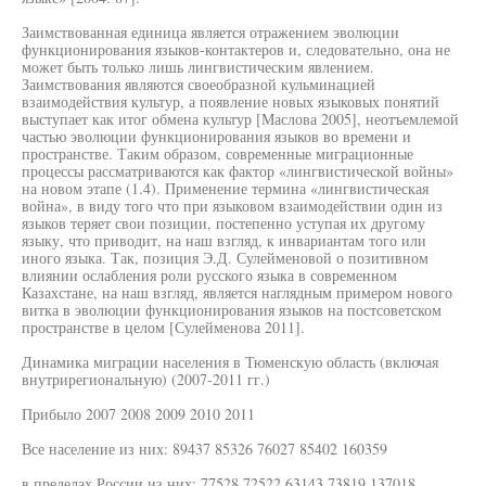
Заимствованная единица является отражением эволюции
функционирования языков-контактеров и, следовательно, она не
может быть только лишь лингвистическим явлением.
Заимствования являются своеобразной кульминацией
взаимодействия культур, а появление новых языковых понятий
выступает как итог обмена культур [Маслова 2005], неотъемлемой
частью эволюции функционирования языков во времени и
пространстве. Таким образом, современные миграционные
процессы рассматриваются как фактор «лингвистической войны»
на новом этапе (1.4). Применение термина «лингвистическая
война», в виду того что при языковом взаимодействии один из
языков теряет свои позиции, постепенно уступая их другому
языку, что приводит, на наш взгляд, к инвариантам того или
иного языка. Так, позиция Э.Д. Сулейменовой о позитивном
влиянии ослабления роли русского языка в современном
Казахстане, на наш взгляд, является наглядным примером нового
витка в эволюции функционирования языков на постсоветском
пространстве в целом [Сулейменова 2011].
Динамика миграции населения в Тюменскую область (включая
внутрирегиональную) (2007-2011 гг.)
Прибыло 2007 2008 2009 2010 2011
Все население из них: 89437 85326 76027 85402 160359
в пределах России из них: 77528 72522 63143 73819 137018