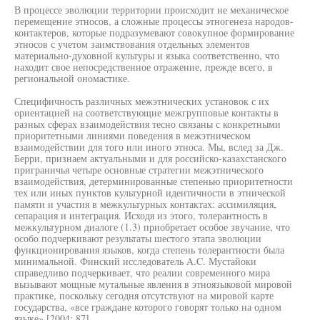
В процессе эволюции территории происходит не механическое
перемещение этносов, а сложные процессы этногенеза народов-
контактеров, которые подразумевают совокупное формирование
этносов с учетом заимствования отдельных элементов
материально-духовной культуры и языка соответственно, что
находит свое непосредственное отражение, прежде всего, в
региональной ономастике.
Специфичность различных межэтнических установок с их
ориентацией на соответствующие межгрупповые контакты в
разных сферах взаимодействия тесно связаны с конкретными
приоритетными линиями поведения в межэтническом
взаимодействии для того или иного этноса. Мы, вслед за Дж.
Берри, признаем актуальными и для российско-казахстанского
приграничья четыре основные стратегии межэтнического
взаимодействия, детерминированные степенью приоритетности
тех или иных пунктов культурной идентичности в этнической
памяти и участия в межкультурных контактах: ассимиляция,
сепарация и интеграция. Исходя из этого, толерантность в
межкультурном диалоге (1.3) приобретает особое звучание, что
особо подчеркивают результаты шестого этапа эволюции
функционирования языков, когда степень толерантности была
минимальной. Финский исследователь A.C. Мустайоки
справедливо подчеркивает, что реалии современного мира
вызывают мощные мутальные явления в этноязыковой мировой
практике, поскольку сегодня отсутствуют на мировой карте
государства, «все граждане которого говорят только на одном
языке» [2004: 87].