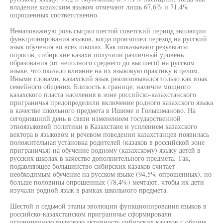
владение казахским языком отмечают лишь 67,6% и 71,4%
опрошенных соответственно.
Немаловажную роль сыграл шестой советский период эволюции
функционирования языков, когда произошел переход на русский
язык обучения во всех школах. Как показывают результаты
опросов, сибирские казахи получили различный уровень
образования (от неполного среднего до высшего) на русском
языке, что оказало влияние на их языковую практику в целом.
Иными словами, казахский язык реализовывался только как язык
семейного общения. Близость к границе, наличие мощного
казахского пласта населения в зоне российско-казахстанского
приграничья предопределили включение родного казахского языка
в качестве школьного предмета в Ишиме и Голышманово. На
сегодняшний день в связи изменением государственной
этноязыковой политики в Казахстане и усилением казахского
вектора в языковом и речевом поведении казахстанцев появилась
положительная установка родителей (казахов в российской зоне
приграничья) на обучение родному (казахскому) языку детей в
русских школах в качестве дополнительного предмета. Так,
подавляющее большинство сибирских казахов считает
необходимым обучение на русском языке (94,5% опрошенных), но
больше половины опрошенных (78,4%) мечтают, чтобы их дети
изучали родной язык в рамках школьного предмета.
Шестой и седьмой этапы эволюции функционирования языков в
российско-казахстанском приграничье сформировали
ограниченную языковую активность сибирских казахов с общим