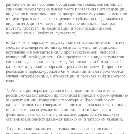
различные типы - состояния социально-языковых контактов. На
синхроническом уровне имеют место проявления интерференции,
внедрения и переключения; на диахроническом уровне изменения
в структурах языков контактирующих субъектов представлены в
виде интеграции (конвергенция), смешения языков (адстрат,
инстрат, перстрат), пиджинизации и креолизации языков,
языковой смены (субстрат, суперстрат).
6. Казахско-татарская межкультурная контактная деятельность есть
следствие конвергентно-дивергентных изменений социалем,
вступающих в контакты в силу производственной, бытовой и
культурной необходимости. Она представлена в виде результатов
синхронно-диахронного взаимодействия казахской и татарской,
казахской и русской, татарской и русской социалем. В процессе
реализации тюркско-русского би -/ полилингвизма проявляются
случаи интерференции, интеркаляции и переключения языкового
кода.
7. Реализация тюркско-русского би-/ полилингвизма в зоне
российско-казахстанского приграничья приводит к формированию
языковых единиц конкретной территории. Язык сибирских
казахов относится к говорам северного диалекта казахского языка,
но отражает значительное влияние татарского языка как в
фонетике, лексике, так и в синтаксисе, характеризуя высокую
степень взаимодействия между казахским и татарским языками.
Теоретическая значимость результатов исследования связана с
внесением определенного вклада в изучение теории тюркологии,