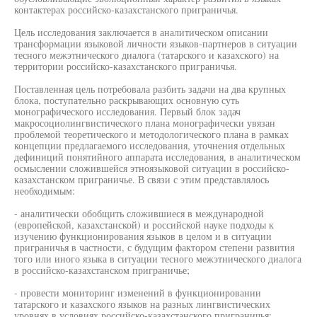
контактерах российско-казахстанского приграничья.
Цель исследования заключается в аналитическом описании
трансформации языковой личности языков-партнеров в ситуации
тесного межэтнического диалога (татарского и казахского) на
территории российско-казахстанского приграничья.
Поставленная цель потребовала разбить задачи на два крупных
блока, поступательно раскрывающих основную суть
монографического исследования. Первый блок задач
макросоциолингвистического плана монографически увязан
проблемой теоретического и методологического плана в рамках
концепции предлагаемого исследования, уточнения отдельных
дефиниций понятийного аппарата исследования, в аналитическом
осмыслении сложившейся этноязыковой ситуации в российско-
казахстанском приграничье. В связи с этим представлялось
необходимым:
- аналитически обобщить сложившиеся в международной
(европейской, казахстанской) и российской науке подходы к
изучению функционирования языков в целом и в ситуации
приграничья в частности, с будущим фактором степени развития
того или иного языка в ситуации тесного межэтнического диалога
в российско-казахстанском приграничье;
- провести мониторинг изменений в функционировании
татарского и казахского языков на разных лингвистических
уровнях в условиях российско-казахстанского приграничья;