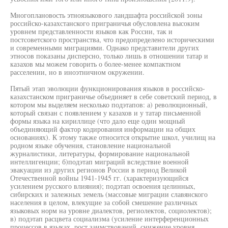
Многоплановость этноязыкового ландшафта российской зоны
российско-казахстанского приграничья обусловлена высоким
уровнем представленности языков как России, так и
постсоветского пространства, что предопределено историческими
и современными миграциями. Однако представители других
этносов показаны дисперсно, только лишь в отношении татар и
казахов мы можем говорить о более-менее компактном
расселении, но в иноэтничном окружении.
Пятый этап эволюции функционирования языков в российско-
казахстанском приграничье объединяет в себе советский период, в
котором мы выделяем несколько подэтапов: а) революционный,
который связан с появлением у казахов и у татар письменной
формы языка на кириллице (что дало еще один мощный
объединяющий фактор кодирования информации на общих
основаниях). К этому также относится открытие школ, училищ на
родном языке обучения, становление национальной
журналистики, литературы, формирование национальной
интеллигенции; б)подэтап миграций вследствие военной
эвакуации из других регионов России в период Великой
Отечественной войны 1941-1945 гг. (характеризующийся
усилением русского влияния); подэтап освоения целинных,
сибирских и залежных земель (массовые миграции славянского
населения в целом, влекущие за собой смешение различных
языковых норм на уровне диалектов, региолектов, социолектов);
в) подэтап расцвета социализма (усиление интерференционных
процессов в языках, рост заимствований, снижение уровня