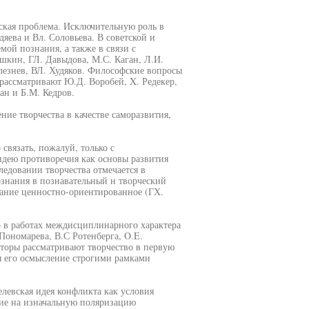
ская проблема. Исключительную роль в
яева и Вл. Соловьева. В советской и
ой познания, а также в связи с
шкин, ГЛ. Давыдова, М.С. Каган, Л.И.
елезнев, ВЛ. Худяков. Философские вопросы
 рассматривают Ю.Д. Воробей, X. Редекер,
ан и Б.М. Кедров.
е творчества в качестве саморазвития,
связать, пожалуй, только с
идею противоречия как основы развития
ледовании творчества отмечается в
знания в познавательный н творческий
нание ценностно-ориентированное (ГХ.
о в работах междисциплинарного характера
Пономарева, В.С Ротенберга, O.E.
торы рассматривают творчество в первую
я его осмысление строгими рамками
елевская идея конфликта как условия
ние на изначальную поляризацию