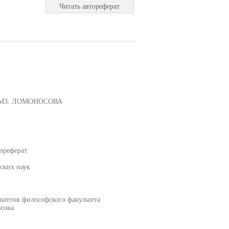
Читать автореферат
МЗ. ЛОМОНОСОВА
ореферат
ских наук
ьтетов философского факультета
сова