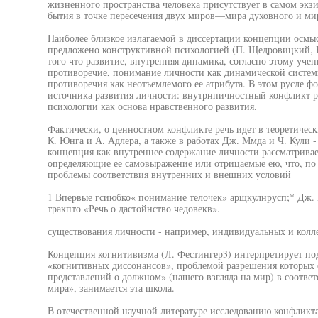
жизненного пространства человека присутствует в самом экз
бытия в точке пересечения двух миров—мира духовного и ми
Наиболее близкое излагаемой в диссертации концепции осмы
предложено конструктивной психологией (П. Щедровицкий, Б .
того что развитие, внутренняя динамика, согласно этому учен
противоречие, понимание личности как динамической системы
противоречия как неотъемлемого ее атрибута. В этом русле 
источника развития личности: внутрнпичностный конфликт р
психологии как основа нравственного развития.
Фактически, о ценностном конфликте речь идет в теоретическ
К. Юнга и А. Адлера, а также в работах Дж. Ммда и Ч. Кули 
концепция как внутреннее содержание личности рассматрива
определяющие ее самовыражение или отрицаемые ею, что, по 
проблемы соответствия внутренних и внешних условий
1 Впервые гсиюбко« понимание телочек» арщкулнрусп;* Дж. 
тракпто «Речь о дастойнство чедовекв».
существования личности - например, индивидуальных и колле
Концепция когнитивизма (Л. Фестингер3) интерпретирует по
«когнитивных диссонансов», проблемой разрешения которых
представлений о должном» (нашего взгляда на мир) в соотве
мира», занимается эта школа.
В отечественной научной литературе исследованию конфликта,