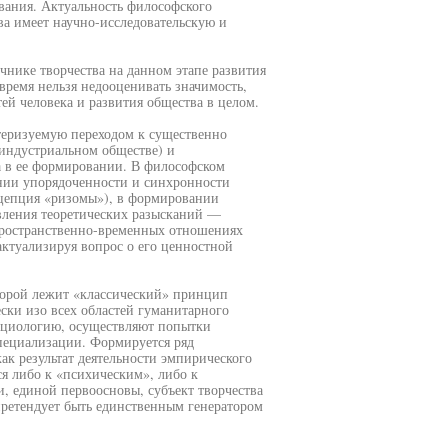
ия. Актуальность философского
ва имеет научно-исследовательскую и
чнике творчества на данном этапе развития
 время нельзя недооценивать значимость,
ей человека и развития общества в целом.
ктеризуемую переходом к существенно
индустриальном обществе) и
 в ее формировании. В философском
нии упорядоченности и синхронности
онцепция «ризомы»), в формировании
вления теоретических разысканий —
пространственно-временных отношениях
актуализируя вопрос о его ценностной
оторой лежит «классический» принцип
ски изо всех областей гуманитарного
социологию, осуществляют попытки
специализации. Формируется ряд
ак результат деятельности эмпирического
ся либо к «психическим», либо к
, единой первоосновы, субъект творчества
претендует быть единственным генератором