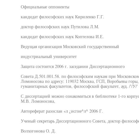
Официальные оппоненты
кандидат философских наук Кириленко Г.Г.
доктор философских наук Путилова Л.М.
кандидат философских наук Коптелова И.Е.
Ведущая организация Московский государственный
индустриальный университет
Защита состоится 2006 г. заседании Диссертационного
Совета Д.501.001.58. по философским наукам при Московском
Ломоносова по адресу: 119032 Москва, ГСП, Воробьевы горы
гуманитарных факультетов, философский факультет, ауд. /'/У/'
С диссертацией можно ознакомиться в библиотеке 1-го корпу
М.В. Ломоносова,
Автореферат разослан «л ¿исгие^л^ 2006 Г.
Ученый секретарь Диссертационного Совета, доктор философ
Волхогонова О. Д.