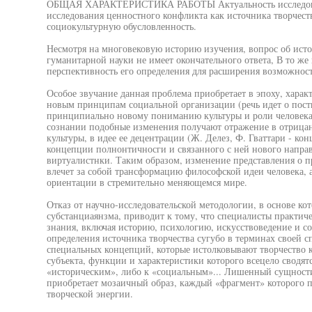
ОБЩАЯ ХАРАКТЕРИСТИКА РАБОТЫ Актуальность исследован
исследования ценностного конфликта как источника творчест
социокультурную обусловленность.
Несмотря на многовековую историю изучения, вопрос об исто
гуманитарной науки не имеет окончательного ответа, В то же
перспективность его определения для расширения возможност
Особое звучание данная проблема приобретает в эпоху, хара
новым принципам социальной организации (речь идет о пост
принципиально новому пониманию культуры и роли человека
сознании подобные изменения получают отражение в отрица
культуры, в идее ее децентрации (Ж. Делез, Ф. Гваттари - к
концепции полнонтичносги и связанного с ней нового напра
виртуалистнки. Таким образом, изменение представления о 
влечет за собой трансформацию философской идеи человека, 
ориентации в стремительно меняющемся мире.
Отказ от научно-исследовательской методологии, в основе к
субстанциаянзма, приводит к тому, что специалисты практиче
знания, включая историю, психологию, искусствоведение и 
определения источника творчества сугубо в терминах своей 
специальных концепций, которые истолковывают творчество к
субъекта, функции и характеристики которого всецело сводят
«историческим», либо к «социальным»... Лишенный сущности
приобретает мозаичный образ, каждый «фрагмент» которого 
творческой энергии.