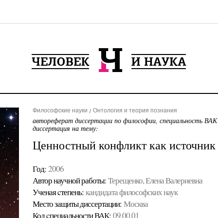
Философские науки
Онтология и теория познания
автореферат диссертации по философии, специальность ВАК
диссертация на тему:
Ценностный конфликт как источник 
Год:
2006
Автор научной работы:
Терещенко, Елена Валериевна
Ученая cтепень:
кандидата философских наук
Место защиты диссертации:
Москва
Код cпециальности ВАК:
09.00.01