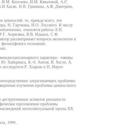
, И.М. Киселева, И.М. Качаловой, A.C.
.И Хасан, Н.В. Гришина, A.B. Дмитрию,
 ценностей, то, прежде всего, это
ра, Н. Гартмана, Н.О. Лосского. К числу
облематике, относятся работы Л.Н.
.Г. Апресяна, В.В. Ильина, С.Ф.
автор рассматривает вопросы аксиологии в
 философского познания),
вых.
и междисциплинарного характера—таковы
 Ю. Хабермаса, К.-0. Апеля, В. Хесле, А.
 исследуется Р. Хэаром и П. Ноулл-
непосредственно затрагивающих проблемы
священные изучению проблемы ценностного
и деструктивных аспектов реальности
цифическое преломление проблемы
произведений интеллектуальной прозы XX
та, 1999..