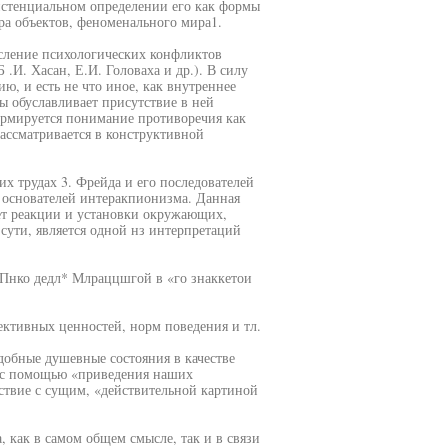
истенциальном определении его как формы
ра объектов, феноменального мира1.
сление психологических конфликтов
И. Хасан, Е.И. Головаха и др.). В силу
ию, и есть не что иное, как внутреннее
 обуславливает присутствие в ней
формируется понимание противоречия как
ассматривается в конструктивной
их трудах 3. Фрейда и его последователей
- основателей интеракпионизма. Данная
ет реакции и установки окружающих,
сути, является одной нз интерпретаций
Пнко дедл* Млраццшгой в «го знаккетои
ктивных ценностей, норм поведения и тл.
добные душевные состояния в качестве
 с помощью «приведения наших
тствие с сущим, «действительной картиной
 как в самом общем смысле, так и в связи