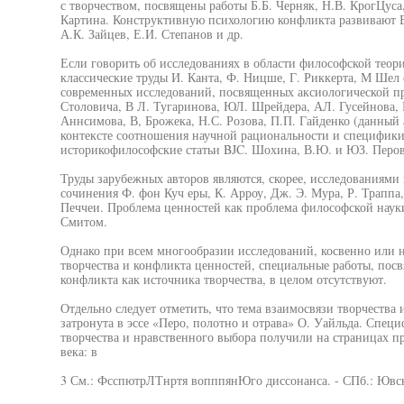
с творчеством, посвящены работы Б.Б. Черняк, Н.В. КрогЦуса
Картина. Конструктивную психологию конфликта развивают Б
А.К. Зайцев, Е.И. Степанов и др.
Если говорить об исследованиях в области философской теории
классические труды И. Канта, Ф. Ницше, Г. Риккерта, М Шел е
современных исследований, посвященных аксиологической пр
Столовича, В Л. Тугаринова, ЮЛ. Шрейдера, АЛ. Гусейнова, Р
Аннсимова, В, Брожека, Н.С. Розова, П.П. Гайденко (данный 
контексте соотношения научной рациональности и специфики
историкофилософские статьи BJC. Шохина, В.Ю. и ЮЗ. Перо
Труды зарубежных авторов являются, скорее, исследованиям
сочинения Ф. фон Куч еры, К. Арроу, Дж. Э. Мура, Р. Траппа,
Печчеи. Проблема ценностей как проблема философской науки
Смитом.
Однако при всем многообразии исследований, косвенно или 
творчества и конфликта ценностей, специальные работы, по
конфликта как источника творчества, в целом отсутствуют.
Отдельно следует отметить, что тема взаимосвязи творчества 
затронута в эссе «Перо, полотно и отрава» О. Уайльда. Спе
творчества и нравственного выбора получили на страницах 
века: в
3 См.: ФсспютрЛТнртя вопппянЮго диссонанса. - СПб.: Ювсн