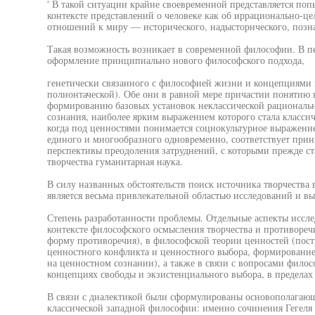
' В такой ситуации крайне своевременной представляется поп
контексте представлений о человеке как об иррационально-ц
отношений к миру — исторического, надысторнческого, позна
Такая возможность возникает в современной философии. В пе
оформление принципиально нового философского подхода,
генетически связанного с философией жизни и концепциями 
полионтаческой). Обе они в равной мере причастии понятию
формированию базовых установок неклассической рациональн
сознания, наиболее ярким выражением которого стала класси
когда под ценностями понимается социокультурное выражени
единого и многообразного одновременно, соответствует прин
перспективы преодоления затруднений, с которыми прежде ст
творчества гуманитарная наука.
В силу названных обстоятельств поиск источника творчества 
является весьма привлекательной областью исследований и в
Степень разработанности проблемы. Отдельные аспекты иссл
контексте философского осмысления творчества и противоре
форму противоречия), в философской теории ценностей (пост
ценностного конфликта и ценностного выбора, формирование
на ценностном сознании), а также в связи с вопросами фило
концепциях свободы и экзистенциального выбора, в пределах
В связи с диалектикой были сформулированы основополагающ
классической западной философии: именно сочинения Гегеля