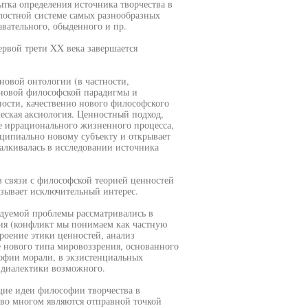
ытка определения источника творчества в
елостной системе самых разнообразных
вательного, обыденного и пр.
рвой трети XX века завершается
новой онтологии (в частности,
 новой философской парадигмы и
ости, качественно нового философского
ческая аксиология. Ценностный подход,
е иррационального жизненного процесса,
ципиально новому субъекту и открывает
алкивалась в исследовании источника
в связи с философской теорией ценностей
ызывает исключительный интерес.
едуемой проблемы рассматривались в
чия (конфликт мы понимаем как частную
роение этики ценностей, анализ
 нового типа мировоззрения, основанного
софии морали, в экзистенциальных
 диалектики возможного.
ие идеи философии творчества в
 во многом являются отправной точкой