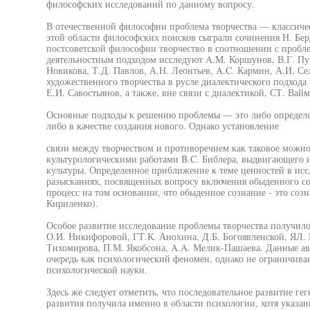
философских исследований по данному вопросу.
В отечественной философии проблема творчества — классиче
этой области философских поисков сыграли сочинения Н. Берд
постсоветской философии творчество в соотношении с проблем
деятельностиым подходом исследуют A.M. Коршунов, В.Г. Пу
Новикова, Т.Д. Павлов, А.Н. Леонтьев, A.C. Кармин, А.И. С
художественного творчества в русле диалектического подхода
Е.И. Савостьянов, а также, вне связи с диалектикой, СТ. Вайм
Основные подходы к решению проблемы — это либо определени
либо в качестве создания нового. Однако установление
связи между творчеством и противоречием как таковое можно 
культурологическими работами B.C. Библера, выдвигающего 
культуры. Определенное приближение к теме ценностей в исс
разысканиях, посвященных вопросу включения обыденного со
процесс на том основании, что обыденное сознание - это соз
Кириленко).
Особое развитие исследование проблемы творчества получил
О.И. Никифоровой, ГТ.К. Анохина, Д.Б. Богоявленской, ЯЛ. 
Тихомирова, П.М. Якобсона, A.A. Мелик-Пашаева. Данные ав
очередь как психологический феномен, однако не ограничива
психологической науки.
Здесь же следует отметить, что последовательное развитие гег
развития получила именно в области психологии, хотя указа