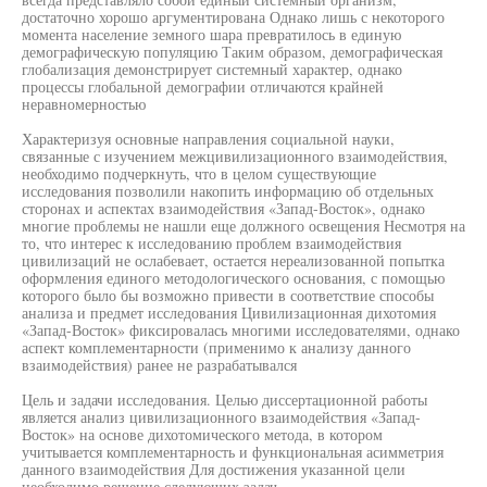
достаточно хорошо аргументирована Однако лишь с некоторого
момента население земного шара превратилось в единую
демографическую популяцию Таким образом, демографическая
глобализация демонстрирует системный характер, однако
процессы глобальной демографии отличаются крайней
неравномерностью
Характеризуя основные направления социальной науки,
связанные с изучением межцивилизационного взаимодействия,
необходимо подчеркнуть, что в целом существующие
исследования позволили накопить информацию об отдельных
сторонах и аспектах взаимодействия «Запад-Восток», однако
многие проблемы не нашли еще должного освещения Несмотря на
то, что интерес к исследованию проблем взаимодействия
цивилизаций не ослабевает, остается нереализованной попытка
оформления единого методологического основания, с помощью
которого было бы возможно привести в соответствие способы
анализа и предмет исследования Цивилизационная дихотомия
«Запад-Восток» фиксировалась многими исследователями, однако
аспект комплементарности (применимо к анализу данного
взаимодействия) ранее не разрабатывался
Цель и задачи исследования. Целью диссертационной работы
является анализ цивилизационного взаимодействия «Запад-
Восток» на основе дихотомического метода, в котором
учитывается комплементарность и функциональная асимметрия
данного взаимодействия Для достижения указанной цели
необходимо решение следующих задач