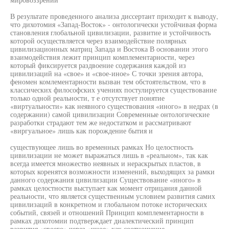
В результате проведенного анализа диссертант приходит к выводу,
что дихотомия «Запад-Восток» - онтологически устойчивая форма
становления глобальной цивилизации, развитие и устойчивость
которой осуществляется через взаимодействие полярных
цивилизационных матриц Запада и Востока В основании этого
взаимодействия лежит принцип комплементарности, через
который фиксируется раздвоение содержания каждой из
цивилизаций на «свое» и «свое-иное» С точки зрения автора,
феномен комлементарности вызван тем обстоятельством, что в
классических философских учениях постулируется существование
только одной реальности, т е отсутствует понятие
«виртуальности» как неявного существования «иного» в недрах (в
содержании) самой цивилизации Современные онтологические
разработки страдают тем же недостатком и рассматривают
«виргуальное» лишь как порождение бытия и
существующее лишь во временных рамках Но целостность
цивилизации не может выражаться лишь в «реальном», так как
всегда имеется множество неявных и нераскрытых пластов, в
которых коренятся возможности изменений, выходящих за рамки
данного содержания цивилизации Существование «иного» в
рамках целостности выступает как момент отрицания данной
реальности, что является существенным условием развития самих
цивилизаций в конкретном и глобальном потоке исторических
событий, связей и отношений Принцип комплементарности в
рамках дихотомии подтверждает диалектический принцип
развития «своего» через «иное» как соотношение