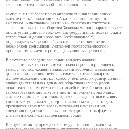
версии институциональной интерпретации эти
компоненты наиболее полно определяют цивилизационную
идентичность (цивилизацию) А качественно, потому, что
выражают «качественно» различный характер институтов в
альтернативных типах общества Западная матрица характеризуется
институтами рыночной экономики, федеративным политическим
устройством и доминированием (субсидиарное™)
индивидуальных ценностей, а восточная, соответственно, -
нерыночной экономикой, унитарной государственностью и
приоритетом кочмунитарных, надличностных ценностей
В результате проведенного сравнительного анализа
альтернативных типов институционализации автор пришел к
выводу, что исследование взаимосвязи восточной и западной
цивилизации соответствует классической логике бинаризма
Данное положение означает самостоятельность их развертывания,
однако действительная динамика общественных процессов
показывает, что имеет место взаимодействие собственных и
заимствованных институтов в институциональных матрицах,
которое понимается как взаимодействие исходных кодов «свое» -
«иное» Как утверждает диссертант, комплементарность здесь
проявляется через процесс заимствования (имплантации),
внедрения модифицированных институциональных форм из
альтернативной институциональной среды
В результате автор приходит к выводу, что подтверждением
развития (совершенствования) институционального основания