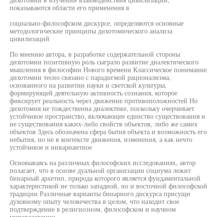
показываются области его применения в
социально-философском дискурсе, определяются основные
методологические принципы дихотомического анализа
цивилизаций
По мнению автора, в разработке содержательной стороны
дихотомии позитивную роль сыграло развитие диалектического
мышления в философии Нового времени Классическое понимание
дихотомии тесно связано с парадигмой рационализма,
основанного на развитии науки и светской культуры,
формирующей деятельную активность сознания, которое
фиксирует реальность через движение противоположностей Но
дихотомия не тождественна диалектике, поскольку очерчивает
устойчивое пространство, включающее единство существования и
не существования каких-либо свойств объектов, либо же самих
объектов Здесь обозначена сфера бытия объекта и возможность его
небытия, но не в контексте движения, изменения, а как нечто
устойчивое и инвариантное
Основываясь на различных философских исследованиях, автор
полагает, что в основе дуальной организации социума лежит
бинарный архетип, природа которого является фундаментальной
характеристикой не только западной, но и восточной философской
традиции Различные варианты бинарного дискурса присущи
духовному опыту человечества в целом, что находит свое
подтверждение в религиозном, философском и научном
мировоззрении