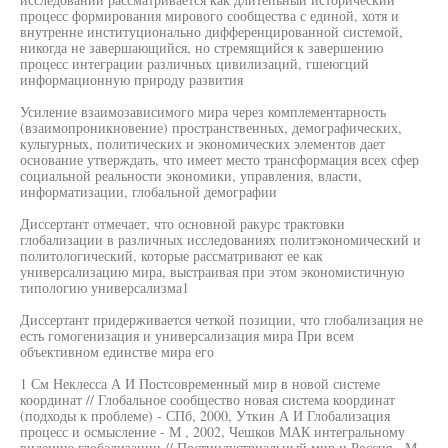
процесс формирования мирового сообщества с единой, хотя и
внутренне институционально дифференцированной системой,
никогда не завершающийся, но стремящийся к завершению
процесс интеграции различных цивилизаций, гшеюгций
информационную природу развития
Усиление взаимозависимого мира через комплементарность
(взаимопроникновение) пространственных, демографических,
культурных, политических и экономических элементов дает
основание утверждать, что имеет место трансформация всех сфер
социальной реальности экономики, управления, власти,
информатизации, глобальной демографии
Диссертант отмечает, что основной ракурс трактовки
глобализации в различных исследованиях политэкономический и
политологический, которые рассматривают ее как
универсализацию мира, выстраивая при этом экономистичную
типологию универсализма1
Диссертант придерживается четкой позиции, что глобализация не
есть гомогенизация и универсализация мира При всем
объективном единстве мира его
1 См Неклесса А И Постсовременный мир в новой системе
координат // Глобальное сообщество новая система координат
(подходы к проблеме) - СПб, 2000, Уткин А И Глобализация
процесс и осмысление - М , 2002, Чешков МАК интегральному
видению глобализации // Постиндустриальный мир и Россия - М ,