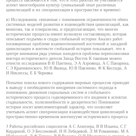
аспект многообразия культур (уникальный опыт различных
цивилизаций и их синхронизация в пространстве и времени)
в) Исследования, связанные с пониманием ограниченности обеих
системных моделей развития и взаимодействия цивилизаций, как
монизма, так и плюрализма, и предполагающие, что многие
исторические процессы имеют волновую составляющую, которая
описывает подъемы и спады глобальной истории Анализ работ
посвященных проблеме взаимоотношений восточной и западной
цивилизации в контексте глобальной истории показывает, что в
центре внимания ряда ученых находится проблема переполюсовки
вектора исторического диполя Запад-Восток К таковым можно
отнести исследования В И Пантина, Э А Азроянца, А С Панарина,
С Э Крапивенского, Ю В Яковца, Ю В Павленко, Ф К Кессиди, А
И Неклессы, Е Б Черняка
Попытки поиска нового содержания мировых процессов приводят
к выводу о необходимости внедрения системного подхода в
понимании движения социальных систем и глобального
исторического процесса (одновременного его видения в аспектах
стадиальности, полилинейности и дискретности) Понимание
истории носит комплементарный характер, что позволяет
учитывать аспект синхронизации взаимодействия цивилизаций в
пространственно-временном континууме исторического процесса
3 Работы российских социологов А С Ахиезера, В В Ильина, С Г
Кирдиной, О Э Бессоновой, Н Н Лебедевой, Л М Романенко, М А
Шабановой, Д Ф Терина, В В Радаева, О И Шкаратана и других, в