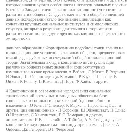
которых анализируются особенности институциональных практик
Востока и Запада и специфика цивилизационного устроения и
развития этих обществ Следует отметить, что общей тенденцией
данных исследований стало понимание цивилизации как
сочетания крупных социальных институтов и символических
структур, которые в результате длительного исторического
развития соединились друг с другом как компоненты целостного
эмпирически
данного образования Формированию подобной точки зрения на
цивилизационное устроение различных обществ, предшествовал
целый ряд зарубежных исследований общей цивилизационной
теории Значительный вклад в концепцию институализации
различных общественных явлений и социокультурных
компонентов в свое время внесли А Веблен, Л Мизес, Р Редфилд,
Н Элиас, Ш Эйзенштадт, Дж Коммонс, Р Коуз, Т Парсонс, В
Ойкен, К Polaniy, В Каволис, Д Норт, Ф Хайек и другие
4 Классические и современные исследования социальных
трансформаций восточных и западных обществ на базе
социальных и социологических теорий (однолинейности
изменений - О Конт, Г Спенсер, К Маркс, Т Парсонс, Д Белл и
другие, цивилизационных - П Сорокин, Ш Эйзенштадт, Н Элиас,
О Шпенглер, С Хантингтон, Г С Померанц и другие,
динамических -И Валлерстайн, А Тойнби, А Уайтхед и другие,
концепций индустриализма -постиндустриализма - Д Белл, А
Giddens, Дж Гэлбрейт, В Г Федотова)