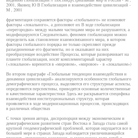
2001, Яковец Ю В Глобализация и взаимодействие цивилизаций -
М , 2001
фрагментация сохраняется факторы «глобального» не изменяют
факторы «локального», а дополняют их В ходе глобализации
«перегородки» между малыми частицами мира не разрушаются, а
модифицируются Следовательно, феномен глобализации можно
определить как становление взаимосвязанного мира, в котором
факторы глобального порядка не только скрепляют прежде
разъединенные его фрагменты, но и оказывают на них
преобразующее воздействие Процессы, которые разворачивает на
планете глобализация, носят комплементарный характер
(«локальное» коренится в «мировом», «мировое» - в «локальном»)
Во втором параграфе «Глобальные тенденции взаимодействия и
динамики цивилизаций» анализируются особенности глобального
демографического процесса, выделяются его структурные аспекты,
определяются перспективы, приводятся основные количественные
и качественные характеристики Здесь же раскрывается специфика
взаимодействия институциональных структур, которая
проявляется в ходе модернизационных процессов, происходящих
в различных обществах
С точки зрения автора, диспропорция между экономическим и
демографическим развитием стран Востока и Запада стала самой
крупной геодемографической проблемой, которая ощущается все в
большей мере в странах Запада наблюдается увеличивающийся
процент «стареющего населения» и уменьшение доли детей и