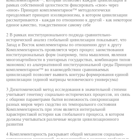
рамках собственной целостности фиксировать «свое» через
«иное» Принцип комплементарное™ методологически
преодолевает принцип изоляционизма, в котором цивилизации
рассматриваются - каждая по отношению к другой - как некоторое
единое качество, тождественное самому себе
2 В рамках институционального подхода сравнительно-
исторический анализ глобальной цивилизации показывает, что
Запад и Восток комплементарны по отношению друг к другу
Комплементарность проявляется через процесс заимствования
институциональных форм (например, типа мышления, явления
многопартийности в унитарных государствах, комбинации типов
экономик) из альтернативной институциональной среды Принцип
комплементарное™ во взаимодействии сравниваемых
цивилизаций позволяет выявить контуры формирования единой
цивилизации (единой матрицы человеческого универсума)
3 Дихотомический метод исследования в значительной степени
учитывает генетику социально-исторических процессов, их связь
с общими параметрами бытия возможность синхронизации
разных миров через сходство их темпорального состояния
Комплементарность при этом является интегральной
характеристакой истории как глобального процесса, в котором
должны учитываться различные модели цивилизационного
развития
4 Комплементарность раскрывает общий механизм социально-
исторических изменений, выражающийся в наличии глобальных