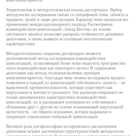
Теоретическая и методологическая основа диссертации. Выбор
методологии исследования связан со спецификой темы, объекта и
предмета, целей и задач диссертации Характер темы предполагает
применение междисциплинарного подхода Рассмотрение
взаимодействия цивилизаций «Запад-Восток» на основе
системного анализа позволяет раскрыть особенности динамики
дихотомии, а также выявить ее основные онтологические
характеристики
Методологическим стержнем диссертации является
дихотомический метод исследования взаимодействия
цивилизаций, позволяющий более четко выделить пространство
этого взаимодействия как некоторого целого В содержание
дихотомии как метода познания включен принцип
комплементарности, благодаря чему можно исследовать процесс
появления в каждой из цивилизаций собственного «иного» - не
выявленной противоположности, которая существует как
виртуальное в контексте реального Эти различия открывают не
только динамические характеристики взаимодействия
цивилизаций, но и раскрывают основания их собственного
сближения друг с другом на основе возникающей виртуальной
целостности - их общего основания, которое выражено в
тенденции становления глобальной цивилизации
Весомую роль для философско-исторического рассмотрения
дихотомии играют достижения структуралистской методологии
(диахрония и синхрония) В приложении к методологии истории и