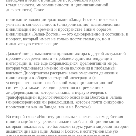
(стадиальности, многолинейности и цивилизационной
дискретности) Такое
понимание эволюции дихотомии «Запад-Восток» позволяет
учитывать согласованность (синхронизацию) взаимодействия
цивилизаций во времени и пространстве Таким образом,
цивилизация «Запад-Восток» — это одновременно и состояние, и
процесс, который имеет не только поступательную, но и
циклическую составляющие
Дальнейшие размышления приводят автора к другой актуальной
проблеме современности - проблеме единства тенденций
интеграции и, все еще сохраняющейся, фрагментации мира,
которая усиливается именно из-за включения в глобальный
контекст Диссертантом раскрыты закономерности движения
цивилизации к общепланетарной интеграции (к
усовершенствованию глобальной макроцивилизационной
системы), а также - ее одновременного стремления к
дифференциации, которая связана, в первую очередь с
трансформацией идеологического основания Востока и Запада
(мировоззренческими революциями, которые почти синхронно
происходили как на Западе, так и на Востоке)
Во второй главе «Институциональные аспекты взаимодействия
цивилизаций» осуществлен анализ глобальной цивилизации,
который показывает, что базовыми структурами мировой истории
являются цивилизации Запад и Восток, институциональную
основу которых составляют несколько взаимосвязанных