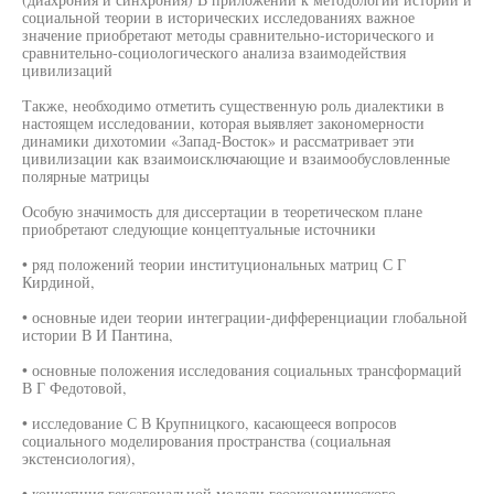
социальной теории в исторических исследованиях важное
значение приобретают методы сравнительно-исторического и
сравнительно-социологического анализа взаимодействия
цивилизаций
Также, необходимо отметить существенную роль диалектики в
настоящем исследовании, которая выявляет закономерности
динамики дихотомии «Запад-Восток» и рассматривает эти
цивилизации как взаимоисключающие и взаимообусловленные
полярные матрицы
Особую значимость для диссертации в теоретическом плане
приобретают следующие концептуальные источники
• ряд положений теории институциональных матриц С Г
Кирдиной,
• основные идеи теории интеграции-дифференциации глобальной
истории В И Пантина,
• основные положения исследования социальных трансформаций
В Г Федотовой,
• исследование С В Крупницкого, касающееся вопросов
социального моделирования пространства (социальная
экстенсиология),
• концепция гексагональной модели геоэкономического