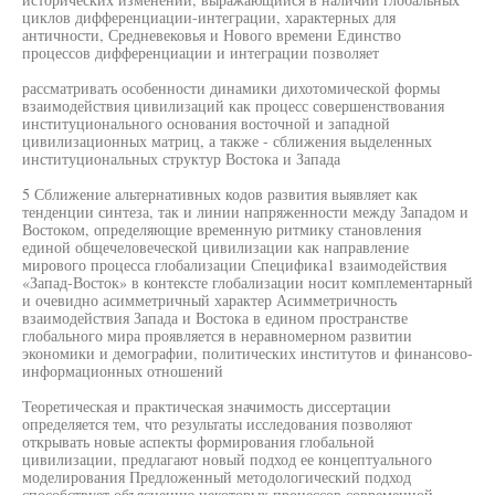
циклов дифференциации-интеграции, характерных для
античности, Средневековья и Нового времени Единство
процессов дифференциации и интеграции позволяет
рассматривать особенности динамики дихотомической формы
взаимодействия цивилизаций как процесс совершенствования
институционального основания восточной и западной
цивилизационных матриц, а также - сближения выделенных
институциональных структур Востока и Запада
5 Сближение альтернативных кодов развития выявляет как
тенденции синтеза, так и линии напряженности между Западом и
Востоком, определяющие временную ритмику становления
единой общечеловеческой цивилизации как направление
мирового процесса глобализации Специфика1 взаимодействия
«Запад-Восток» в контексте глобализации носит комплементарный
и очевидно асимметричный характер Асимметричность
взаимодействия Запада и Востока в едином пространстве
глобального мира проявляется в неравномерном развитии
экономики и демографии, политических институтов и финансово-
информационных отношений
Теоретическая и практическая значимость диссертации
определяется тем, что результаты исследования позволяют
открывать новые аспекты формирования глобальной
цивилизации, предлагают новый подход ее концептуального
моделирования Предложенный методологический подход
способствует объяснению некоторых процессов современной