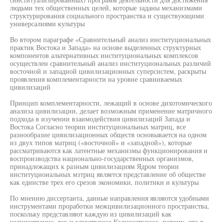
людьми тех общественных целей, которые заданы механизмами
структурирования социального пространства и существующими
универсалиями культуры
Во втором параграфе «Сравнительный анализ институциональных
практик Востока и Запада» на основе выделенных структурных
компонентов альтернативных институциональных комплексов
осуществлен сравнительный анализ институциональных различий
восточной и западной цивилизационных суперсистем, раскрыты
проявления комплементарности на уровне сравниваемых
цивилизаций
Принцип комплементарности, лежащий в основе дихотомического
анализа цивилизации, делает возможным применение матричного
подхода в изучении взаимодействия цивилизаций Запада и
Востока Согласно теории институциональных матриц, все
разнообразие цивилизационных обществ основывается на одном
из двух типов матриц («восточной» и «западной»), которые
рассматриваются как латентные механизмы функционирования и
воспроизводства национально-государственных организмов,
принадлежащих к разным цивилизациям Ядром теории
институциональных мзтриц является представление об обществе
как единстве трех его срезов экономики, политики и культуры
По мнению диссертанта, данные направления являются удобными
инструментами проработки межцивилизационного пространства,
поскольку представляют каждую из цивилизаций как
количественно, так и качественно Количественно, потому, что в