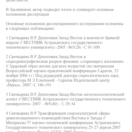
В Заключении автор подводит итоги и суммирует основные
положения диссертации
Основные положения диссертационного исследования изложены
в следующих публикациях:
1 Свечкарева В Р Дихотомия Запад-Восток в контексте брачной
морали // ВЕСТНИК Астраханского государственного
технического университета -2005 -№5(28) -С 91-100
2 Свечкарева В Р Дихотомия Запад-Восток в
социодемографическом разрезе феномен «стареющего населения»
// Здоровый образ жизни для всех возрастов (по материалам
Всероссийской научно-практической конференции Саратов, 23
ноября 2006 г) / Под редакцией доктора социологических наук,
профессора М Э Елютиной - Саратов Издательский центр
«Наука», 2007 -С 186-191
3 Свечкарева В Р Дихотомия Запад-Восток онтогносеологический
аспект // ВЕСТНИК Астраханского государственного технического
университета -2007 - №5(40) - С 29-34
4 Свечкарева В Р Трансформация социокультурной сферы
цивилизационного взаимодействия Востока и Запада //
Материалы 57 научно-технической конференции Астраханского
Государственного технического университета 25-27 апреля 2007
года - Астрахань Изд-во АГТУ, 2007 Тезисы