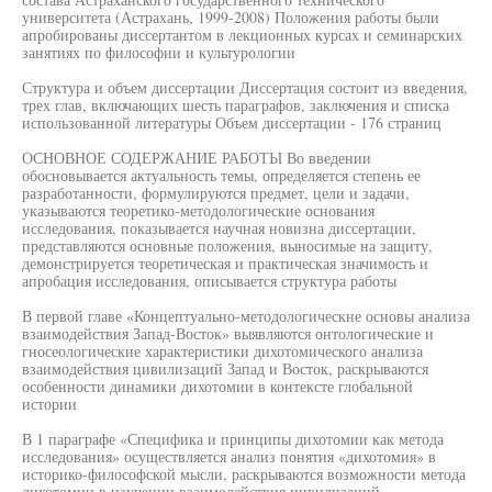
университета (Астрахань, 1999-2008) Положения работы были
апробированы диссертантом в лекционных курсах и семинарских
занятиях по философии и культурологии
Структура и объем диссертации Диссертация состоит из введения,
трех глав, включающих шесть параграфов, заключения и списка
использованной литературы Объем диссертации - 176 страниц
ОСНОВНОЕ СОДЕРЖАНИЕ РАБОТЫ Во введении
обосновывается актуальность темы, определяется степень ее
разработанности, формулируются предмет, цели и задачи,
указываются теоретико-методологические основания
исследования, показывается научная новизна диссертации,
представляются основные положения, выносимые на защиту,
демонстрируется теоретическая и практическая значимость и
апробация исследования, описывается структура работы
В первой главе «Концептуально-методологическне основы анализа
взаимодействия Запад-Восток» выявляются онтологические и
гносеологические характеристики дихотомического анализа
взаимодействия цивилизаций Запад и Восток, раскрываются
особенности динамики дихотомии в контексте глобальной
истории
В 1 параграфе «Специфика и принципы дихотомии как метода
исследования» осуществляется анализ понятия «дихотомия» в
историко-философской мысли, раскрываются возможности метода
дихотомии в изучении взаимодействия цивилизаций,