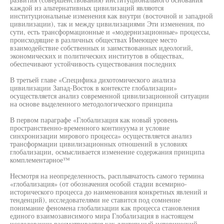
каждой из альтернативных цивилизаций являются
институциональные изменения как внутри (восточной и западной
цивилизации), так и между цивилизациями Эти изменения, по
сути, есть трансформационные и «модернизационные» процессы,
происходящие в различных обществах Имеющее место
взаимодействие собственных и заимствованных идеологий,
экономических и политических институтов в обществах,
обеспечивают устойчивость существования последних
В третьей главе «Специфика дихотомического анализа
цивилизации Запад-Восток в контексте глобализации»
осуществляется анализ современной цивилизационной ситуации
на основе выделенного методологического принципа
В первом параграфе «Глобализация как новый уровень
пространственно-временного континуума и условие
синхронизации мирового процесса» осуществляется анализ
трансформации цивилизационных отношений в условиях
глобализации, осмысливается изменение содержания принципа
комплементарное™
Несмотря на неопределенность, расплывчатость самого термина
«глобализация» (от обозначения особой стадии всемирно-
исторического процесса до наименования конкретных явлений и
тенденций), исследователями не ставится под сомнение
понимание феномена глобализации как процесса становления
единого взаимозависимого мира Глобализация в настоящем
исследовании рассматривается как длитепьный исторический