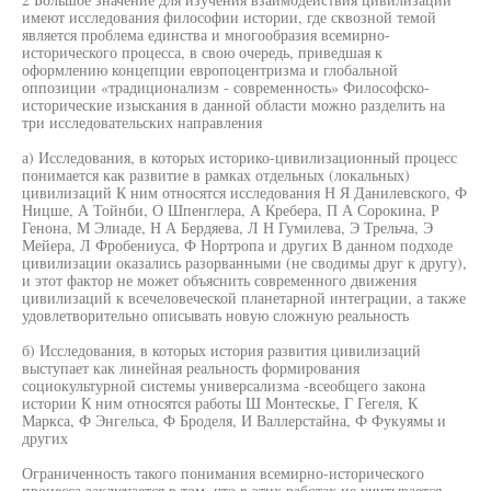
имеют исследования философии истории, где сквозной темой
является проблема единства и многообразия всемирно-
исторического процесса, в свою очередь, приведшая к
оформлению концепции европоцентризма и глобальной
оппозиции «традиционализм - современность» Философско-
исторические изыскания в данной области можно разделить на
три исследовательских направления
а) Исследования, в которых историко-цивилизационный процесс
понимается как развитие в рамках отдельных (локальных)
цивилизаций К ним относятся исследования Н Я Данилевского, Ф
Ницше, А Тойнби, О Шпенглера, А Кребера, П А Сорокина, Р
Генона, М Элиаде, Н А Бердяева, Л Н Гумилева, Э Трельча, Э
Мейера, Л Фробениуса, Ф Нортропа и других В данном подходе
цивилизации оказались разорванными (не сводимы друг к другу),
и этот фактор не может объяснить современного движения
цивилизаций к всечеловеческой планетарной интеграции, а также
удовлетворительно описывать новую сложную реальность
б) Исследования, в которых история развития цивилизаций
выступает как линейная реальность формирования
социокультурной системы универсализма -всеобщего закона
истории К ним относятся работы Ш Монтескье, Г Гегеля, К
Маркса, Ф Энгельса, Ф Броделя, И Валлерстайна, Ф Фукуямы и
других
Ограниченность такого понимания всемирно-исторического
процесса заключается в том, что в этих работах не учитывается