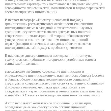
интегральных характеристик восточного и западного обществ (в
совокупности экономической, политической и мировоззренческой
составляющих этих цивилизаций)
В первом параграфе «Институциональный подход к
цивилизации» рассматриваются особенности становления
институционализма в западной и отечественной научных
традициях, осуществляется анализ центральных понятий
современной цивилизационной теории, обосновывается
утверждение о том, что основанием цивилизационной
идентификации восточных и западных обществ является
институциональный подход к проблеме дихотомии
В настоящем диссертационном исследовании, институты
трактуются как глубинные, исторически устойчивые основы
социальной практики,
выражающие глубинное содержание цивилизации и
определяющие цивилизационную идентичность обществ Востока
и Запада, обеспечивающие воспроизводство социальной
структуры, и сохраняя месте с тем свою качественную специфику
Диссертант отмечает, что такая трактовка институтов
складывалась в науке постепенно и окончательно стала заметна с
конца 90-х XX века в самой модификации понятия «институт»
Автор использует комплексное понимание цивилизации,
определяющее ее как совокупность организационных
(институализированных) программ деятельности для достижения