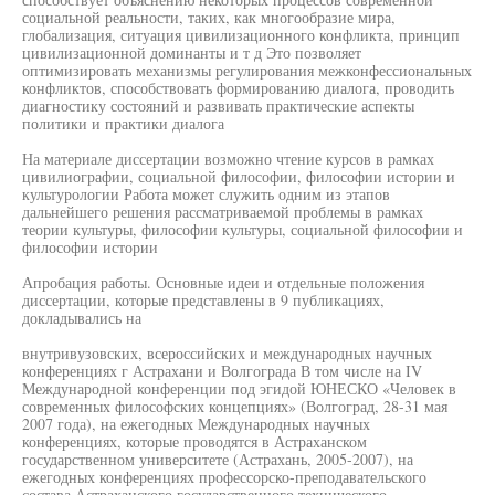
социальной реальности, таких, как многообразие мира,
глобализация, ситуация цивилизационного конфликта, принцип
цивилизационной доминанты и т д Это позволяет
оптимизировать механизмы регулирования межконфессиональных
конфликтов, способствовать формированию диалога, проводить
диагностику состояний и развивать практические аспекты
политики и практики диалога
На материале диссертации возможно чтение курсов в рамках
цивилиографии, социальной философии, философии истории и
культурологии Работа может служить одним из этапов
дальнейшего решения рассматриваемой проблемы в рамках
теории культуры, философии культуры, социальной философии и
философии истории
Апробация работы. Основные идеи и отдельные положения
диссертации, которые представлены в 9 публикациях,
докладывались на
внутривузовских, всероссийских и международных научных
конференциях г Астрахани и Волгограда В том числе на IV
Международной конференции под эгидой ЮНЕСКО «Человек в
современных философских концепциях» (Волгоград, 28-31 мая
2007 года), на ежегодных Международных научных
конференциях, которые проводятся в Астраханском
государственном университете (Астрахань, 2005-2007), на
ежегодных конференциях профессорско-преподавательского
состава Астраханского государственного технического