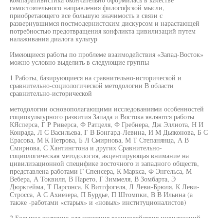
самостоятельного направления философской мысли,
приобретающего все большую значимость в связи с
развернувшимся постмодернистским дискурсом и нарастающей
потребностью предотвращения конфликта цивилизаций путем
налаживания диалога культур
Имеющиеся работы по проблеме взаимодействия «Запад-Восток»
можно условно выделить в следующие группы
1 Работы, базирующиеся на сравнительно-исторической и
сравнительно-социологической методологии В области
сравнительно-исторической
методологии основополагающими исследованиями особенностей
социокультурного развития Запада и Востока являются работы
КЯсперса, Г Р Риверса, Ф Ратцеля, Ф Гребнера, Дж Эллиота, Н И
Конрада, Л С Васильева, Г В Бонгард-Левина, И М Дьяконова, Б С
Ерасова, М К Петрова, Б Л Смирнова, М Т Степанянца, А В
Смирнова, С Хантингтона и других Сравнительно-
социологическая методология, акцентирующая внимание на
цивилизационной специфике восточного и западного обществ,
представлена работами Г Спенсера, К Маркса, Ф Энгельса, М
Вебера, А Токвиля, В Парето, Г Зиммеля, В Зомбарта, Э
Дюркгейма, Т Парсонса, К Витгфогеля, Л Леви-Брюля, К Леви-
Стросса, А С Ахиезера, П Бурдье, П Штомпки, В В Ильина (а
также -работами «старых» и «новых» институционалистов)
2 Большое значение для изучения взаимодействия цивилизаций