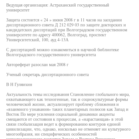
Ведущая организация: Астраханский государственный
университет
Защита состоится « 24 » июня 2008 г в 11 часов на заседании
диссертационного совета Д 212 029 03 по защите докторских и
кандидатских диссертаций при Волгоградском государственном
университете по адресу 400062, Волгоград, проспект
Университетский, 100, ауд 4-13А
С диссертацией можно ознакомиться в научной библиотеке
Волгоградского государственного университета
Автореферат разослан мая 2008 г
Ученый секретарь диссертационного совета
В Н Гуляихин
Актуальность темы исследования Становление глобального мира,
охватывающего как техногенные, так и социокультурные формы
человеческой жизни, актуализирует проблему сближения и
«взаимного узнавания» таких планетарных полюсов как Запад и
Восток По мере усиления социальной динамики акценты
смещаются от состояния к процессам, а «нарастающая» в этой
связи глобализация ведет к формированию контуров единой
цивилизации, что, однако, нисколько не отменяет ни культурного
многообразия, ни специфических особенностей
цивилизационного развития Запада и Востока Решающее