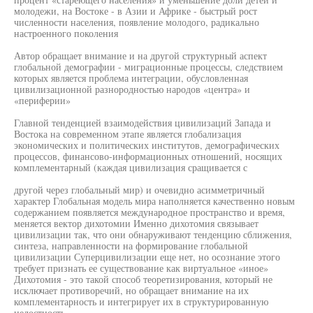
молодежи, на Востоке - в Азии и Африке - быстрый рост
численности населения, появление молодого, радикально
настроенного поколения
Автор обращает внимание и на другой структурный аспект
глобальной демографии - миграционные процессы, следствием
которых является проблема интеграции, обусловленная
цивилизационной разнородностью народов «центра» и
«периферии»
Главной тенденцией взаимодействия цивилизаций Запада и
Востока на современном этапе является глобализация
экономических и политических институтов, демографических
процессов, финансово-информационных отношений, носящих
комплементарный (каждая цивилизация сращивается с
другой через глобальный мир) и очевидно асимметричный
характер Глобальная модель мира наполняется качественно новым
содержанием появляется международное пространство и время,
меняется вектор дихотомии Именно дихотомия связывает
цивилизации так, что они обнаруживают тенденцию сближения,
синтеза, направленности на формирование глобальной
цивилизации Суперцивилизации еще нет, но осознание этого
требует признать ее существование как виртуальное «иное»
Дихотомия - это такой способ теоретизирования, который не
исключает противоречий, но обращает внимание на их
комплементарность и интегрирует их в структурированную
целостность.