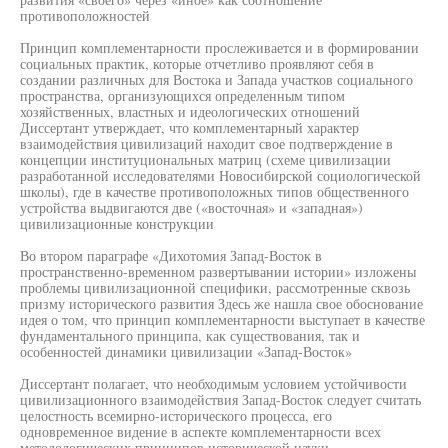
противоположностей
Принцип комплементарности прослеживается и в формировании
социальных практик, которые отчетливо проявляют себя в
создании различных для Востока и Запада участков социального
пространства, организующихся определенным типом
хозяйственных, властных и идеологических отношений
Диссертант утверждает, что комплементарный характер
взаимодействия цивилизаций находит свое подтверждение в
концепции институциональных матриц (схеме цивилизации
разработанной исследователями Новосибирской социологической
школы), где в качестве противоположных типов общественного
устройства выдвигаются две («восточная» и «западная»)
цивилизационные конструкции
Во втором параграфе «Дихотомия Запад-Восток в
пространственно-временном развертывании истории» изложены
проблемы цивилизационной специфики, рассмотренные сквозь
призму исторического развития Здесь же нашла свое обоснование
идея о том, что принцип комплементарности выступает в качестве
фундаментального принципа, как существования, так и
особенностей динамики цивилизации «Запад-Восток»
Диссертант полагает, что необходимым условием устойчивости
цивилизационного взаимодействия Запад-Восток следует считать
целостность всемирно-исторического процесса, его
одновременное видение в аспекте комплементарности всех
методологических принципов исторической науки