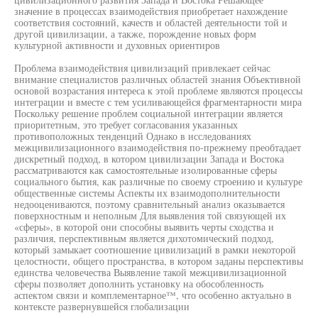
значение в процессах взаимодействия приобретает нахождение
соответствия состояний, качеств и областей деятельности той и
другой цивилизации, а также, порождение новых форм
культурной активности и духовных ориентиров
Проблема взаимодействия цивилизаций привлекает сейчас
внимание специалистов различных областей знания Объективной
основой возрастания интереса к этой проблеме являются процессы
интеграции и вместе с тем усиливающейся фрагментарности мира
Поскольку решение проблем социальной интеграции является
приоритетным, это требует согласования указанных
противоположных тенденций Однако в исследованиях
межцивилизационного взаимодействия по-прежнему преобтадает
дискретный подход, в котором цивилизации Запада и Востока
рассматриваются как самостоятельные изолированные сферы
социального бытия, как различные по своему строению и культуре
общественные системы Аспекты их взаимодополнительности
недооцениваются, поэтому сравнительный анализ оказывается
поверхностным и неполным Для выявления той связующей их
«сферы», в которой они способны выявить черты сходства и
различия, перспективным является дихотомический подход,
который замыкает соотношение цивилизаций в рамки некоторой
целостности, общего пространства, в котором заданы перспективы
единства человечества Выявление такой межцивилизационной
сферы позволяет дополнить установку на обособленность
аспектом связи и комплементарное™, что особенно актуально в
контексте развернувшейся глобализации