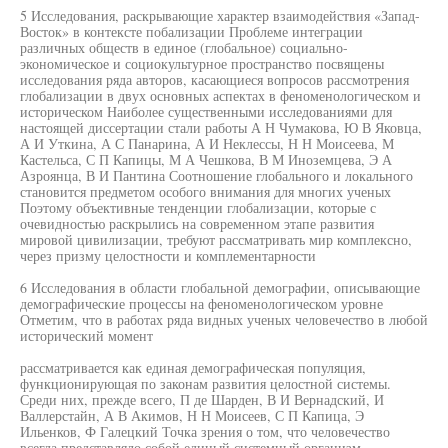
5 Исследования, раскрывающие характер взаимодействия «Запад-
Восток» в контексте побализации Проблеме интеграции
различных обществ в единое (глобальное) социально-
экономическое и социокультурное пространство посвящены
исследования ряда авторов, касающиеся вопросов рассмотрения
глобализации в двух основных аспектах в феноменологическом и
историческом Наиболее существенными исследованиями для
настоящей диссертации стали работы А Н Чумакова, Ю В Яковца,
А И Уткина, А С Панарина, А И Неклессы, Н Н Моисеева, М
Кастельса, С П Капицы, М А Чешкова, В М Иноземцева, Э А
Азроянца, В И Пантина Соотношение глобального и локального
становится предметом особого внимания для многих ученых
Поэтому объективные тенденции глобализации, которые с
очевидностью раскрылись на современном этапе развития
мировой цивилизации, требуют рассматривать мир комплексно,
через призму целостности и комплементарности
6 Исследования в области глобальной демографии, описывающие
демографические процессы на феноменологическом уровне
Отметим, что в работах ряда видных ученых человечество в любой
исторический момент
рассматривается как единая демографическая популяция,
функционирующая по законам развития целостной системы.
Среди них, прежде всего, П де Шарден, В И Вернадский, И
Валлерстайн, А В Акимов, Н Н Моисеев, С П Капица, Э
Ильенков, Ф Галецкий Точка зрения о том, что человечество
всегда представляло собой единый системный организм,