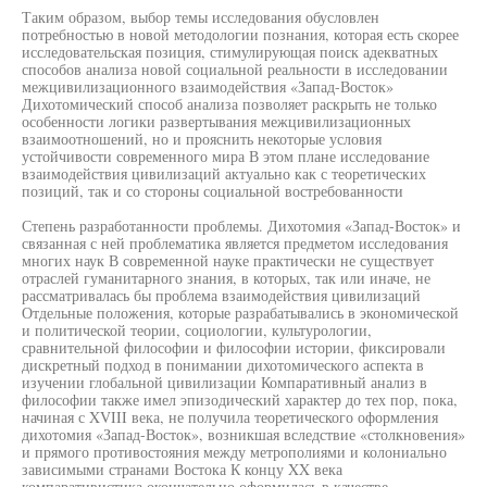
Таким образом, выбор темы исследования обусловлен
потребностью в новой методологии познания, которая есть скорее
исследовательская позиция, стимулирующая поиск адекватных
способов анализа новой социальной реальности в исследовании
межцивилизационного взаимодействия «Запад-Восток»
Дихотомический способ анализа позволяет раскрыть не только
особенности логики развертывания межцивилизационных
взаимоотношений, но и прояснить некоторые условия
устойчивости современного мира В этом плане исследование
взаимодействия цивилизаций актуально как с теоретических
позиций, так и со стороны социальной востребованности
Степень разработанности проблемы. Дихотомия «Запад-Восток» и
связанная с ней проблематика является предметом исследования
многих наук В современной науке практически не существует
отраслей гуманитарного знания, в которых, так или иначе, не
рассматривалась бы проблема взаимодействия цивилизаций
Отдельные положения, которые разрабатывались в экономической
и политической теории, социологии, культурологии,
сравнительной философии и философии истории, фиксировали
дискретный подход в понимании дихотомического аспекта в
изучении глобальной цивилизации Компаративный анализ в
философии также имел эпизодический характер до тех пор, пока,
начиная с XVIII века, не получила теоретического оформления
дихотомия «Запад-Восток», возникшая вследствие «столкновения»
и прямого противостояния между метрополиями и колониально
зависимыми странами Востока К концу XX века
компаративистика окончательно оформилась в качестве