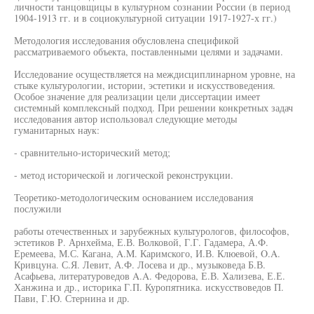
личности танцовщицы в культурном сознании России (в период
1904-1913 гг. и в социокультурной ситуации 1917-1927-х гг.)
Методология исследования обусловлена спецификой
рассматриваемого объекта, поставленными целями и задачами.
Исследование осуществляется на междисциплинарном уровне, на
стыке культурологии, истории, эстетики и искусствоведения.
Особое значение для реализации цели диссертации имеет
системный комплексный подход. При решении конкретных задач
исследования автор использовал следующие методы
гуманитарных наук:
- сравнительно-исторический метод;
- метод исторической и логической реконструкции.
Теоретико-методологическим основанием исследования
послужили
работы отечественных и зарубежных культурологов, философов,
эстетиков Р. Арнхейма, Е.В. Волковой, Г.Г. Гадамера, А.Ф.
Еремеева, М.С. Кагана, A.M. Каримского, И.В. Клюевой, O.A.
Кривцуна. С.Я. Левит, А.Ф. Лосева и др., музыковеда Б.В.
Асафьева, литературоведов A.A. Федорова, Е.В. Хализева, Е.Е.
Ханжина и др., историка Г.П. Куропятника. искусствоведов П.
Пави, Г.Ю. Стернина и др.