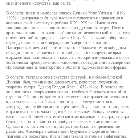
сценического искусства, как балет.
В области поэзии наиболее близок Дункан Уолт Уитмен (1819-
1892) - центральная фигура неоромантического направления в
американской литературе рубежа XIX - XX вв. Именно его
танцовщица называла одним из своих духовных отцов. Поэт и
артистка отстаивают идею реабилитации человеческой телесности
и чувственной природы человека. Они оба - горячие поборники
идеи духовного самоутверждения Америки как нации.
Вагнеровская мечта об эстетически преображенном «свободном
объединенном человечестве» приобрела в их творчестве ярко
выраженный национальный колорит, конкретизировалась в образ
эстетически преображенной «свободной объединенной Америки».
Их объединяет и новаторство в области художественной формы.
В области театрального искусства фигурой, наиболее близкой
Дункан, был, по мнению диссертанта, режиссер, художник,
теоретик театра, Эдвард Гордон Крэг (1872-1966). В основе их
жизненного и творческого союза - глубокая близость исканий и
идеалов. Оба они видят смысл искусства в выражении величия и
красоты человеческой духовности и, как следствие этого,
утверждение необходимости сценической условности, приоритета
выразительного начала над изобразительным. Воодушевленные
вагнеровской идеей синтетического музыкального театра, «театра
будущего», они видят его прообраз в греческой античности.
Однако в их «античных» пристрастиях было и определенное
различие. Айседора видела идеал будущего в хоре античной
трагедии, в орхестике. Крэга привлекали античные амфитеатры,