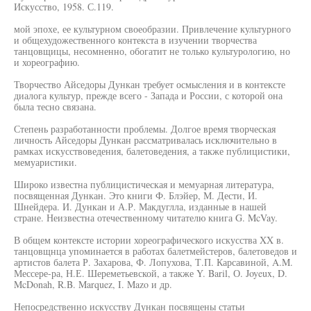
Искусство, 1958. С.119.
мой эпохе, ее культурном своеобразии. Привлечение культурного
и общехудожественного контекста в изучении творчества
танцовщицы, несомненно, обогатит не только культурологию, но
и хореографию.
Творчество Айседоры Дункан требует осмысления и в контексте
диалога культур, прежде всего - Запада и России, с которой она
была тесно связана.
Степень разработанности проблемы. Долгое время творческая
личность Айседоры Дункан рассматривалась исключительно в
рамках искусствоведения, балетоведения, а также публицистики,
мемуаристики.
Широко известна публицистическая и мемуарная литература,
посвященная Дункан. Это книги Ф. Блэйер, М. Дести, И.
Шнейдера. И. Дункан и А.Р. Макдуглла, изданные в нашей
стране. Неизвестна отечественному читателю книга G. McVay.
В общем контексте истории хореографического искусства XX в.
танцовщнца упоминается в работах балетмейстеров, балетоведов и
артистов балета Р. Захарова, Ф. Лопухова, Т.П. Карсавиной, A.M.
Мессере-ра, Н.Е. Шереметьевской, а также Y. Baril, О. Joyeux, D.
McDonah, R.B. Marquez, I. Mazo и др.
Непосредственно искусству Дункан посвящены статьи