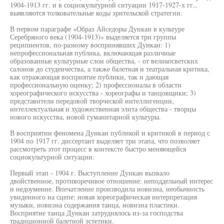
1904-1913 гг. и в социокультурной ситуации 1917-1927-х гг.,
выявляются толковательные коды зрительской стратегии.
В первом параграфе «Образ Айседоры Дункан в культуре
Серебряного века (1904-1913)» выделяется три группы
реципиентов, по-разному воспринявших Дункан: 1)
непрофессиональная публика, включающая различные
образованные культурные слои общества, - от великосветских
салонов до студенчества, а также балетная и театральная критика,
как отражающая восприятие публики, так и дающая
профессиональную оценку; 2) профессионалы в области
хореографического искусства - хореографы и танцовщики; 3)
представители передовой творческой интеллигенции,
интеллектуальная и художественная элита общества - творцы
нового искусства, новой гуманитарной культуры.
В восприятии феномена Дункан публикой и критикой в период с
1904 по 1917 гг. диссертант выделяет три этапа, что позволяет
рассмотреть этот процесс в контексте быстро меняющейся
социокультурной ситуации.
Первый этап - 1904 г. Выступление Дункан вызвало
двойственное, противоречивое отношение: неподдельный интерес
и недоумение. Впечатление производила новизна, необычность
увиденного на сцепе: новая хореографическая интерпретация
музыки, новизна содержания танца, новизна пластики.
Восприятие танца Дункан затруднялось из-за господства
традиционной балетной эстетики.