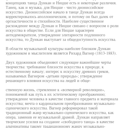
концепциях танца Дункан и Ницше есть и некоторые различия.
Танец, как и музыка, для Ницше - чисто диониссийское
искусство. Диониссийское начало в танце Дункан всегда
корректировалось аполлоническим, и потому он был далек от
оргиастичности и стихийности. Наиболее существенное
расхождение между Дункан и Ницше связано с вопросом о роли
искусства в обществе. Если для Ницше характерен
антидемократизм, утверждение элитарности подлинного
искусства, то Дункан выступает за общедоступность искусства.
В области музыкальной культуры наиболее близким Дункан
художником и мыслителем является Рихард Вагнер (1813-1883).
Двух художников объединяют следующие важнейшие черты
творчества: требование близости искусства к природе, к
естественному началу; интерес к искусству древних греков,
называемых Вагнером «детьми природы»; утверждение
решающего влияния искусства на людей и обще-
ственную жизнь, стремление к «всемирной революции»,
понимаемой как путь к их эстетическому преображению;
утверждение человека в качестве главного предмета и материала
искусства; мечта о кардинальном преобразовании музыкально-
сценического искусства. Вагнер реформировал такой
традиционный жанр музыкально-сценического искусства, как
опера, заменив ее музыкальной драмой. Дункан направляет
творческие усилия на создание «свободного танца» в качестве
альтернативы такому традиционному жанру музыкально-