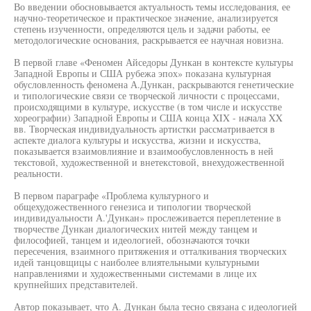
Во введении обосновывается актуальность темы исследования, ее
научно-теоретическое и практическое значение, анализируется
степень изученности, определяются цель и задачи работы, ее
методологические основания, раскрывается ее научная новизна.
В первой главе «Феномен Айседоры Дункан в контексте культуры
Западной Европы и США рубежа эпох» показана культурная
обусловленность феномена А.Дункан, раскрываются генетические
и типологические связи се творческой личности с процессами,
происходящими в культуре, искусстве (в том числе и искусстве
хореографии) Западной Европы и США конца XIX - начала XX
вв. Творческая индивидуальность артистки рассматривается в
аспекте диалога культуры и искусства, жизни и искусства,
показывается взаимовлияние и взаимообусловленность в ней
текстовой, художественной и внетекстовой, внехудожественной
реальности.
В первом параграфе «Проблема культурного и
общехудожественного генезиса и типологии творческой
индивидуальности А.'Дункан» прослеживается переплетение в
творчестве Дункан диалогических нитей между танцем и
философией, танцем и идеологией, обозначаются точки
пересечения, взаимного притяжения и отталкивания творческих
идей танцовщицы с наиболее влиятельными культурными
направлениями и художественными системами в лице их
крупнейших представителей.
Автор показывает, что А. Дункан была тесно связана с идеологией