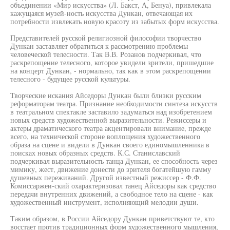
объединении «Мир искусства» (Л. Бакст, А, Бенуа), привлекала
кажущаяся музей-ность искусства Дункан, отвечающая их
потребности извлекать новую красоту из забытых форм искусства.
Представителей русской религиозной философии творчество
Дункан заставляет обратиться к рассмотрению проблемы
человеческой телесности. Так В.В. Розанов подчеркивал, что
раскрепощение телесного, которое увидели зрители, пришедшие
на концерт Дункан, - нормально, так как в этом раскрепощении
телесного - будущее русской культуры.
Творческие искания Айседоры Дункан были близки русским
реформаторам театра. Признание необходимости синтеза искусств
в театральном спектакле заставило задуматься над изобретением
новых средств художественной выразительности. Режиссеры и
актеры драматического театра акцентировали внимание, прежде
всего, на технической стороне воплощения художественного
образа на сцене и видели в Дункан своего единомышленника в
поисках новых образных средств. К.С. Станиславский
подчеркивал выразительность танца Дункан, ее способность через
мимику, жест, движение донести до зрителя богатейшую гамму
душевных переживаний. Другой известный режиссер - Ф.Ф.
Комиссаржеи-ский охарактеризовал танец Айседоры как средство
передачи внутренних движений, а свободное тело на сцене - как
художественный инструмент, исполняющий мелодии души.
Таким образом, в России Айседору Дункан приветствуют те, кто
восстает против традиционных форм художественного мышления,