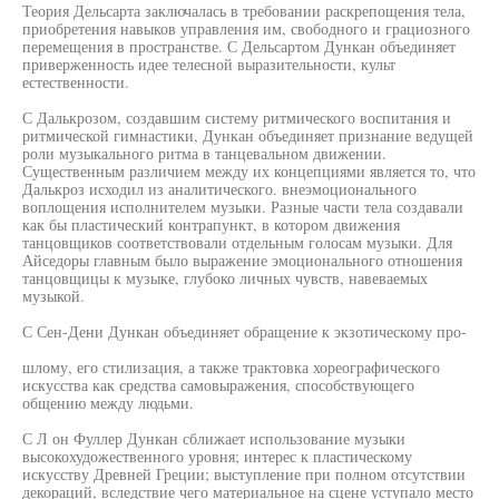
Теория Дельсарта заключалась в требовании раскрепощения тела,
приобретения навыков управления им, свободного и грациозного
перемещения в пространстве. С Дельсартом Дункан объединяет
приверженность идее телесной выразительности, культ
естественности.
С Далькрозом, создавшим систему ритмического воспитания и
ритмической гимнастики, Дункан объединяет признание ведущей
роли музыкального ритма в танцевальном движении.
Существенным различием между их концепциями является то, что
Далькроз исходил из аналитического. внеэмоционального
воплощения исполнителем музыки. Разные части тела создавали
как бы пластический контрапункт, в котором движения
танцовщиков соответствовали отдельным голосам музыки. Для
Айседоры главным было выражение эмоционального отношения
танцовщицы к музыке, глубоко личных чувств, навеваемых
музыкой.
С Сен-Дени Дункан объединяет обращение к экзотическому про-
шлому, его стилизация, а также трактовка хореографического
искусства как средства самовыражения, способствующего
общению между людьми.
С Л он Фуллер Дункан сближает использование музыки
высокохудожественного уровня; интерес к пластическому
искусству Древней Греции; выступление при полном отсутствии
декораций, вследствие чего материальное на сцене уступало место