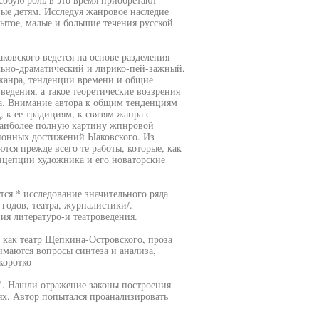
ые детям. Исследуя жанровое наследие
ытое, малые и большие течения русской
овского ведется на основе разделения
льно-драматический и лирико-пей-зажный,
жанра, тенденции времени и общие
едения, а такое теоретические воззрения
ма. Внимание автора к общим тенденциям
 к ее традициям, к связям жанра с
 наиболее полную картину жпнровой
ионных достижений Ыаковского. Из
тся прежде всего те работы, которые, как
онцепции художника и его новаторские
ся * исследование значительного ряда
годов, театра, журналистики/.
ия литературо-и театроведения.
, как театр Щепкина-Островского, проза
имаются вопросы синтеза и анализа,
коротко-
". Нашли отражение законы построения
х. Автор попытался проанализировать