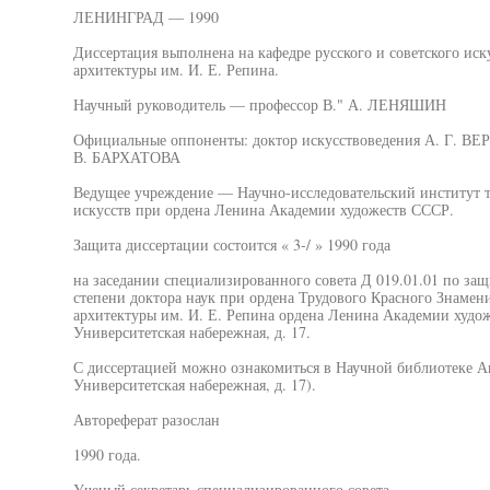
ЛЕНИНГРАД — 1990
Диссертация выполнена на кафедре русского и советского иск
архитектуры им. И. Е. Репина.
Научный руководитель — профессор В." А. ЛЕНЯШИН
Официальные оппоненты: доктор искусствоведения А. Г. В
В. БАРХАТОВА
Ведущее учреждение — Научно-исследовательский институт т
искусств при ордена Ленина Академии художеств СССР.
Защита диссертации состоится « 3-/ » 1990 года
на заседании специализированного совета Д 019.01.01 по за
степени доктора наук при ордена Трудового Красного Знамен
архитектуры им. И. Е. Репина ордена Ленина Академии худож
Университетская набережная, д. 17.
С диссертацией можно ознакомиться в Научной библиотеке А
Университетская набережная, д. 17).
Автореферат разослан
1990 года.
Ученый секретарь специализированного совета