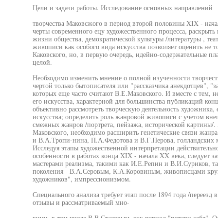
Цели и задачи работы. Исследование основных направлений
творчества Маковсжого в период второй половины XIX - нача
черты современного ецу художественного процесса, раскрыть
жизни общества, демократической культуры /литературы , теа
живописи как особого вида искусства позволяет оценить не т
Каковского, но, в первую очередь, идейно-содержательные пла
целой.
Необходимо изменить мнение о полной изученности творчеств
чертой только бытописателя или "рассказчика анекдотцев", "
которых еще часто считают В.Е.Маковского. И вместе с тем,
его искусства, характерной для большинства публикаций конц
объективно рассмотреть творческую деятельность художника, е
искусства; определить роль жанровой живописи с учетом вне
смежных жанров /портрета, пейзажа, исторической картины/
Маковского, необходимо расширить генетические связи жанра
и В.А.Тропи-нина, П.А.Федотова и В.Г.Перова, голландских 
Исследуя этапы художественной интерпретации действитель
особенности в работах конца XIX - начала XX века, следует 
мастерами реализма, такими как И.Е.Репин и В.И.Суриков, т
поколения - В.А.Серовым, К.А.Коровиным, живописцами круг
художников", импрессионизмом.
Специального анализа требует этап после 1894 года /переезд
отзывы и рассматриваемый мно-
гими, в том числе В.В.Стасовым, как период "потери себя". О