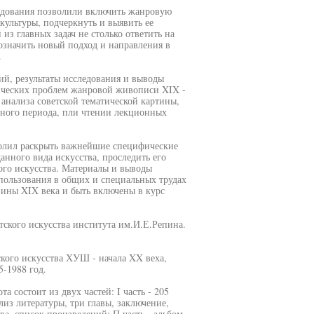
едования позволили включить жанровую
ультуры, подчеркнуть и выявить ее
 из главных задач не столько ответить на
бозначить новый подход и направления в
.
ий, результаты исследования и выводы
тических проблем жанровой живописи XIX -
анализа советской тематической картины,
ного периода, пли чтении лекционных
волил раскрыть важнейшие специфические
нного вида искусства, проследить его
ого искусства. Материалы и выводы
спользования в общих и специальных трудах
вины XIX века и быть включены в курс
тского искусства института им.И.Е.Репина.
кого искусства ХУШ - начала XX веха,
-1988 год.
а состоит из двух частей: I часть - 205
из литературы, три главы, заключение,
а, список произведений; П часть - альбом,