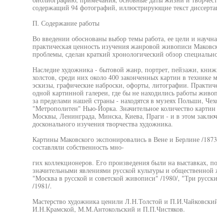
содержащий 94 фотографий, иллюстрирующие текст диссерта
П. Содержание работы
Во введении обоснованы выбор темы работа, ее цели и научна
практическая ценность изучения жанровой живописи Маковско
проблемы, сделан краткий хронологический обзор специально
Наследие художника - бытовой жанр, портрет, пейзажи, книж
холстов, среди них около 400 законченных картин в технике м
эскизы, графические наброски, офорты, литографии. Практич
одной картинной галереи, где бы не находились работы живо
за пределами нашей страны - находятся в музеях Польши, Чех
"Метрополитен" Нью-Йорка. Значительное количество картин 
Москвы, Ленинграда, Минска, Киева, Праги - и в этом заключ
досконального изучения творчества художника.
Картины Маковского экспонировались в Вене и Берлине /1873/
составляли собственность мно-
гих коллекционеров. Его произведения были на выставках, по
значительными явлениями русской культуры и общественной ж
"Москва в русской и советской живописи" /1980/, "Три русск
/1981/.
Мастерство художника ценили Л.Н.Толстой и П.И.Чайковский
И.Н.Крамской, М.М.Антокольский и П.П.Чистяков.