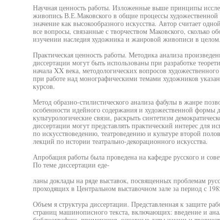
Научная ценность работы. Изложенные выше принципы иссл
живопись В.Е.Маковского в общие процессы художественной к
значение как высокообразного искусства. Автор считает одной
все вопросы, связанные с творчеством Маковского, сколько о
изучении наследия художника и жанровой живописи в целом
Практическая ценность работы. Методика анализа произведен
диссертации могут быть использованы при разработке теоре
начала XX века, методологических вопросов художественного 
при работе над монографическими темами художников указан
курсов.
Метод образно-стилистического анализа фабулы в жанре поз
особенности идейного содержания и художественной формы да
культурологические связи, раскрыть синтетизм демократическ
диссертации могут представлять практический интерес для и
по искусствоведению, театроведению и культуре второй поло
лекций по истории театрально-декорационного искусства.
Апробация работы была проведена на кафедре русского и сове
По теме диссертации еде-
ланы доклады на ряде выставок, посвященных проблемам русс
проходящих в Центральном выставочном зале за период с 1985
Объем я структура диссертации. Представленная к защите работ
страниц машинописного текста, включающих: введение и анал
библиографию, примечания, основные даты жизни и творчеств