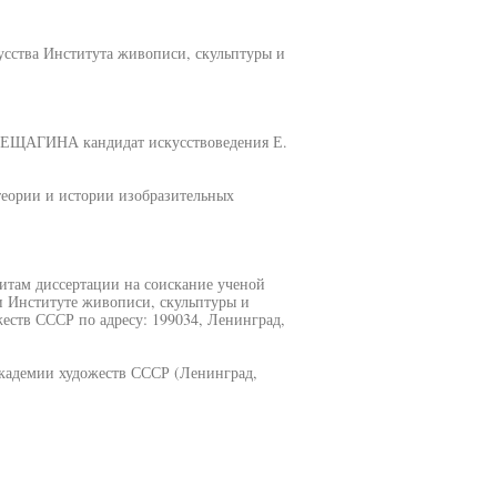
усства Института живописи, скульптуры и
ЕРЕЩАГИНА кандидат искусствоведения Е.
еории и истории изобразительных
щитам диссертации на соискание ученой
и Институте живописи, скульптуры и
еств СССР по адресу: 199034, Ленинград,
кадемии художеств СССР (Ленинград,