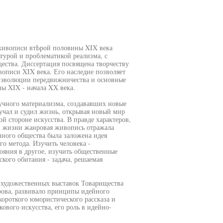
й живописи втЬрой половины XIX века
ьтурой и проблематикой реализма, с
ества. Диссертация посвящена творчеству
вописи XIX века. Его наследие позволяет
а, эволюции передвижничества и основные
ы XIX - начала XX века.
учного материализма, создававших новые
учал и судил жизнь, открывая новый мир
й стороне искусства. В правде характеров,
й жизни жанровая живопись отражала
ного общества была заложена идея
го метода. Изучить человека -
ояния в другое, изучить общественные
кого обитания - задача, решаемая
и художественных выставок Товарищества
рова, развивало принципы идейного
ороткого юмористического рассказа и
ового искусства, его роль в идейно-