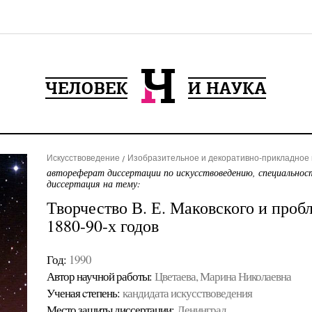
Искусствоведение
Изобразительное и декоративно-прикладное и
автореферат диссертации по искусствоведению, специальнос
диссертация на тему:
Творчество В. Е. Маковского и про
1880-90-х годов
Год:
1990
Автор научной работы:
Цветаева, Марина Николаевна
Ученая cтепень:
кандидата искусствоведения
Место защиты диссертации:
Ленинград