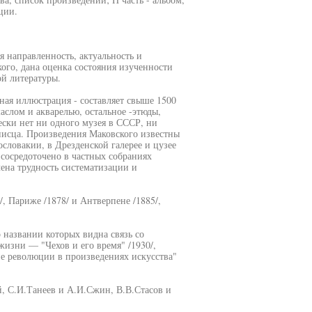
ции.
я направленность, актуальность и
го, дана оценка состояния изученности
й литературы.
ная иллюстрация - составляет свыше 1500
аслом и акварелью, остальное -этюды,
ески нет ни одного музея в СССР, ни
писца. Произведения Маковского известны
ословакии, в Дрезденской галерее и цузее
сосредоточено в частных собраниях
ена трудность систематизации и
, Париже /1878/ и Антверпене /1885/,
 названии которых видна связь со
изни — "Чехов и его время" /1930/,
ие революции в произведениях искусства"
, С.И.Танеев и А.И.Сжин, В.В.Стасов и