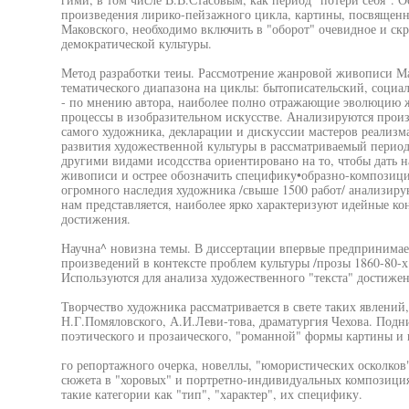
произведения лирико-пейзажного цикла, картины, посвященн
Маковского, необходимо включить в "оборот" очевидное и скр
демократической культуры.
Метод разработки теиы. Рассмотрение жанровой живописи Мак
тематического диапазона на циклы: бытописательский, социа
- по мнению автора, наиболее полно отражающие эволюцию 
процессы в изобразительном искусстве. Анализируются произв
самого художника, декларации и дискуссии мастеров реализ
развития художественной культуры в рассматриваемый период,
другими видами исодсства ориентировано на то, чтобы дать
живописи и острее обозначить специфику•образно-композиц
огромного наследия художника /свыше 1500 работ/ анализирую
нам представляется, наиболее ярко характеризуют идейные к
достижения.
Научна^ новизна темы. В диссертации впервые предпринимает
произведений в контексте проблем культуры /прозы 1860-80-х 
Используются для анализа художественного "текста" достижен
Творчество художника рассматривается в свете таких явлений
Н.Г.Помяловского, А.И.Леви-това, драматургия Чехова. Подн
поэтического и прозаического, "романной" формы картины и 
го репортажного очерка, новеллы, "юмористических осколков
сюжета в "хоровых" и портретно-индивидуальных композиция
такие категории как "тип", "характер", их специфику.