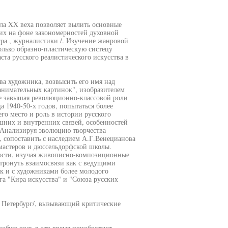
ла XX веха позволяет вылить основные
 их на фоне закономерностей духовной
тра , журналистики /. Изучение жанровой
олько образно-пластическую систецу
ста русского реалистического искусства в
а художника, возвысить его имя над
занимательных картинок", изобразителем
 не завышая революционно-классовой роли
а 1940-50-х годов, попытаться более
го место и роль в истории русского
шних и внутренних связей, особенностей
. Анализируя эволюцию творчества
, сопоставить с наследием А.Г.Венецианова
мастеров и дюссельдорфской школы.
ности, изучая живописно-композиционные
затронуть взаимосвязи как с ведущими
ак и с художниками более молодого
а "Кира искусства" и "Союза русских
 в Петербург/, вызывающий критические
собую роль в это время приобретают