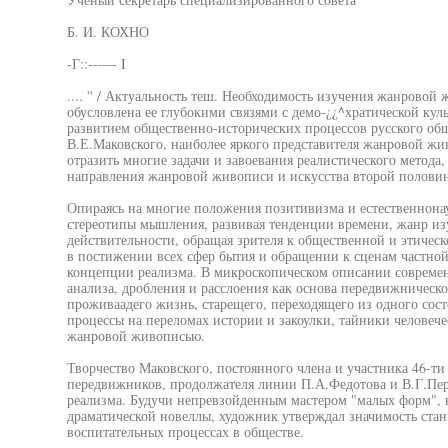
Б. И. КОХНО
-Г::--—- I
.... '' / Актуальность теш. Необходимость изучения жанрово
обусловлена ее глубокими связями с демо-¿¿^хратической кул
развитием общественно-исторических процессов русского общ
В.Е.Маковского, наиболее яркого представителя жанровой жи
отразить многие задачи и завоевания реалистического метод
направления жанровой живописи и искусства второй половин
Опираясь на многие положения позитивизма и естественнона
стереотипы мышления, развивая тенденции времени, жанр из
действительности, обращая зрителя к общественной и этическо
в постижении всех сфер бытия и обращении к сценам частно
концепции реализма. В микроскопическом описании современ
анализа, дробления и расслоения как основа передвижническо
проживаадего жизнь, старещего, переходящего из одного сост
процессы на переломах истории и закоулки, тайники человечес
жанровой живописью.
Творчество Маковского, постоянного члена и участника 46-т
передвижников, продолжателя линии П.А.Федотова и В.Г.Пе
реализма. Будучи непревзойденным мастером "малых форм", к
драматической новеллы, художник утверждал значимость станк
воспитательных процессах в обществе.