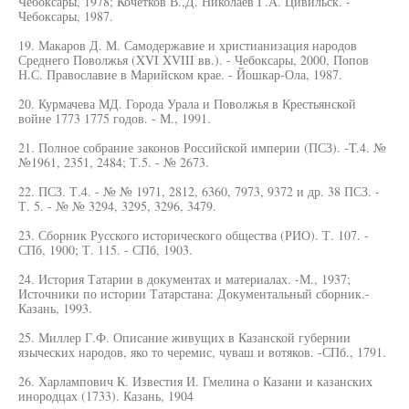
Чебоксары, 1978; Кочетков В.,Д. Николаев Г.А. Цивильск. -
Чебоксары, 1987.
19. Макаров Д. М. Самодержавие и христианизация народов
Среднего Поволжья (XVI XVIII вв.). - Чебоксары, 2000, Попов
Н.С. Православие в Марийском крае. - Йошкар-Ола, 1987.
20. Курмачева МД. Города Урала и Поволжья в Крестьянской
войне 1773 1775 годов. - М., 1991.
21. Полное собрание законов Российской империи (ПСЗ). -T.4. №
№1961, 2351, 2484; Т.5. - № 2673.
22. ПСЗ. Т.4. - № № 1971, 2812, 6360, 7973, 9372 и др. 38 ПСЗ. -
Т. 5. - № № 3294, 3295, 3296, 3479.
23. Сборник Русского исторического общества (РИО). Т. 107. -
СПб, 1900; Т. 115. - СПб, 1903.
24. История Татарии в документах и материалах. -М., 1937;
Источники по истории Татарстана: Документальный сборник.-
Казань, 1993.
25. Миллер Г.Ф. Описание живущих в Казанской губернии
языческих народов, яко то черемис, чуваш и вотяков. -СПб., 1791.
26. Харлампович К. Известия И. Гмелина о Казани и казанских
инородцах (1733). Казань, 1904