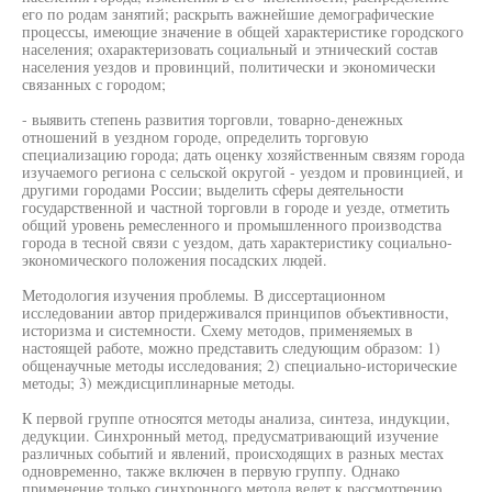
его по родам занятий; раскрыть важнейшие демографические
процессы, имеющие значение в общей характеристике городского
населения; охарактеризовать социальный и этнический состав
населения уездов и провинций, политически и экономически
связанных с городом;
- выявить степень развития торговли, товарно-денежных
отношений в уездном городе, определить торговую
специализацию города; дать оценку хозяйственным связям города
изучаемого региона с сельской округой - уездом и провинцией, и
другими городами России; выделить сферы деятельности
государственной и частной торговли в городе и уезде, отметить
общий уровень ремесленного и промышленного производства
города в тесной связи с уездом, дать характеристику социально-
экономического положения посадских людей.
Методология изучения проблемы. В диссертационном
исследовании автор придерживался принципов объективности,
историзма и системности. Схему методов, применяемых в
настоящей работе, можно представить следующим образом: 1)
общенаучные методы исследования; 2) специально-исторические
методы; 3) междисциплинарные методы.
К первой группе относятся методы анализа, синтеза, индукции,
дедукции. Синхронный метод, предусматривающий изучение
различных событий и явлений, происходящих в разных местах
одновременно, также включен в первую группу. Однако
применение только синхронного метода ведет к рассмотрению