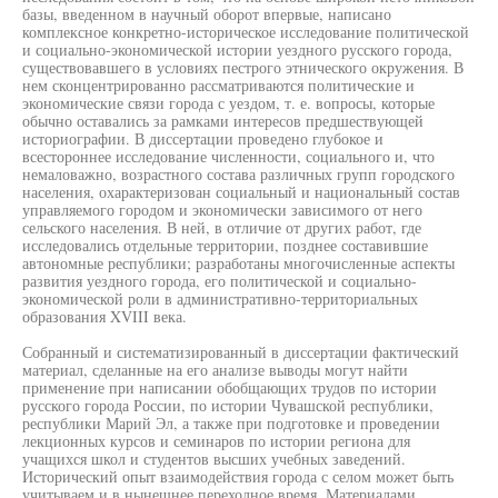
базы, введенном в научный оборот впервые, написано
комплексное конкретно-историческое исследование политической
и социально-экономической истории уездного русского города,
существовавшего в условиях пестрого этнического окружения. В
нем сконцентрированно рассматриваются политические и
экономические связи города с уездом, т. е. вопросы, которые
обычно оставались за рамками интересов предшествующей
историографии. В диссертации проведено глубокое и
всестороннее исследование численности, социального и, что
немаловажно, возрастного состава различных групп городского
населения, охарактеризован социальный и национальный состав
управляемого городом и экономически зависимого от него
сельского населения. В ней, в отличие от других работ, где
исследовались отдельные территории, позднее составившие
автономные республики; разработаны многочисленные аспекты
развития уездного города, его политической и социально-
экономической роли в административно-территориальных
образования XVIII века.
Собранный и систематизированный в диссертации фактический
материал, сделанные на его анализе выводы могут найти
применение при написании обобщающих трудов по истории
русского города России, по истории Чувашской республики,
республики Марий Эл, а также при подготовке и проведении
лекционных курсов и семинаров по истории региона для
учащихся школ и студентов высших учебных заведений.
Исторический опыт взаимодействия города с селом может быть
учитываем и в нынешнее переходное время. Материалами