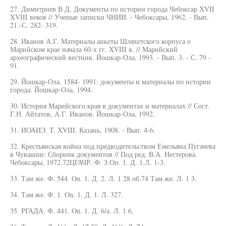
27. Димитриев В Д. Документы по истории города Чебоксар XVII
XVIII веков // Ученые записки ЧНИИ. - Чебоксары, 1962. - Вып.
21.-С. 282- 319.
28. Иванов А.Г. Материалы анкеты Шляхетского корпуса о
Марийском крае начала 60-х гг. XVIII в. // Марийский
археографический вестник. Йошкар-Ола, 1993. - Вып. 3. - С. 79 -
91.
29. Йошкар-Ола. 1584- 1991: документы и материалы по истории
города. Йошкар-Ола, 1994.
30. История Марийского края в документах и материалах // Сост.
Г.Н. Айтатов, А.Г. Иванов. Йошкар-Ола, 1992.
31. ИОАИЭ. T. XVIII. Казань, 1908. - Вып. 4-6.
32. Крестьянская война под предводительством Емельяна Пугачева
в Чувашии: Сборник документов // Под ред. В.А. Нестерова.
Чебоксары, 1972.72ЦГАЧР. Ф. З.Оп. 1. Д. 1.Л. 1-3.
33. Там же. Ф. 544. On. 1. Д. 2. Л. 1 28 об.74 Там же. Л. 1 3.
34. Там же. Ф. 1. On. 1. Д. 1. Л. 327.
35. РГАДА. Ф. 441. On. 1. Д. 6/а. Л. 1 6.