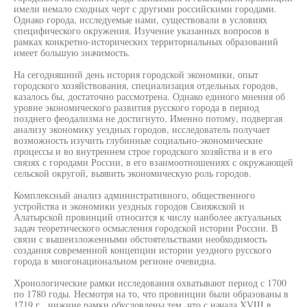
имели немало сходных черт с другими российскими городами.
Однако города, исследуемые нами, существовали в условиях
специфического окружения. Изучение указанных вопросов в
рамках конкретно-исторических территориальных образований
имеет большую значимость.
На сегодняшний день история городской экономики, опыт
городского хозяйствования, специализация отдельных городов,
казалось бы, достаточно рассмотрена. Однако единого мнения об
уровне экономического развития русского города в период
позднего феодализма не достигнуто. Именно потому, подвергая
анализу экономику уездных городов, исследователь получает
возможность изучить глубинные социально-экономические
процессы и во внутреннем строе городского хозяйства и в его
связях с городами России, в его взаимоотношениях с окружающей
сельской округой, выявить экономическую роль городов.
Комплексный анализ административного, общественного
устройства и экономики уездных городов Свияжской и
Алатырской провинций относится к числу наиболее актуальных
задач теоретического осмысления городской истории России. В
связи с вышеизложенными обстоятельствами необходимость
создания современной концепции истории уездного русского
города в многонациональном регионе очевидна.
Хронологические рамки исследования охватывают период с 1700
по 1780 годы. Несмотря на то, что провинции были образованы в
1719 г., нижние рамки обусловлены тем, что с начала XVIII в.