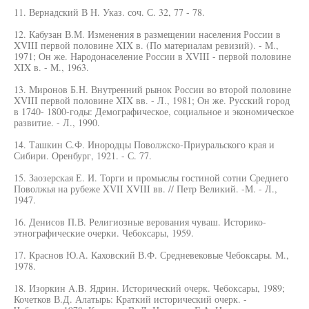
11. Вернадский В Н. Указ. соч. С. 32, 77 - 78.
12. Кабузан В.М. Изменения в размещении населения России в
XVIII первой половине XIX в. (По материалам ревизий). - М.,
1971; Он же. Народонаселение России в XVIII - первой половине
XIX в. - М., 1963.
13. Миронов Б.Н. Внутренний рынок России во второй половине
XVIII первой половине XIX вв. - Л., 1981; Он же. Русский город
в 1740- 1800-годы: Демографическое, социальное и экономическое
развитие. - Л., 1990.
14. Ташкин С.Ф. Инородцы Поволжско-Приуральского края и
Сибири. Оренбург, 1921. - С. 77.
15. Заозерская Е. И. Торги и промыслы гостиной сотни Среднего
Поволжья на рубеже XVII XVIII вв. // Петр Великий. -М. - Л.,
1947.
16. Денисов П.В. Религиозные верования чуваш. Историко-
этнографические очерки. Чебоксары, 1959.
17. Краснов Ю.А. Каховский В.Ф. Средневековые Чебоксары. М.,
1978.
18. Изоркин A.B. Ядрин. Исторический очерк. Чебоксары, 1989;
Кочетков В.Д. Алатырь: Краткий исторический очерк. -