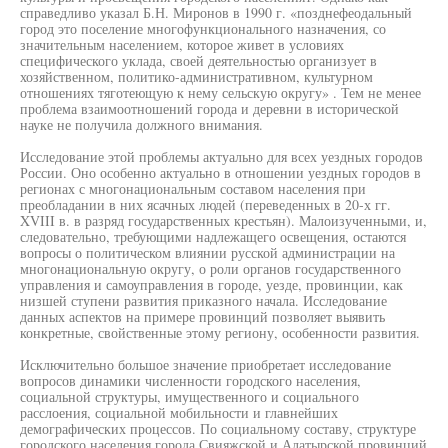
справедливо указал Б.Н. Миронов в 1990 г. «позднефеодальный
город это поселение многофункционального назначения, со
значительным населением, которое живет в условиях
специфического уклада, своей деятельностью организует в
хозяйственном, политико-административном, культурном
отношениях тяготеющую к нему сельскую округу» . Тем не менее
проблема взаимоотношений города и деревни в исторической
науке не получила должного внимания.
Исследование этой проблемы актуально для всех уездных городов
России. Оно особенно актуально в отношении уездных городов в
регионах с многонациональным составом населения при
преобладании в них ясачных людей (переведенных в 20-х гг.
XVIII в. в разряд государственных крестьян). Малоизученными, и,
следовательно, требующими надлежащего освещения, остаются
вопросы о политическом влиянии русской администрации на
многонациональную округу, о роли органов государственного
управления и самоуправления в городе, уезде, провинции, как
низшей ступени развития приказного начала. Исследование
данных аспектов на примере провинций позволяет выявить
конкретные, свойственные этому региону, особенности развития.
Исключительно большое значение приобретает исследование
вопросов динамики численности городского населения,
социальной структуры, имущественного и социального
расслоения, социальной мобильности и главнейших
демографических процессов. По социальному составу, структуре
городского населения города Свияжской и Алатырской провинций