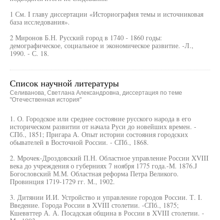
1 См. I главу диссертации «Историография темы и источниковая
база исследования».
2 Миронов Б.Н. Русский город в 1740 - 1860 годы:
демографическое, социальное и экономическое развитие. -Л.,
1990. - С. 18.
Список научной литературы
Селиванова, Светлана Александровна, диссертация по теме
"Отечественная история"
1. О. Городское или среднее состояние русского народа в его
историческом развитии от начала Руси до новейших времен. -
СПб., 1851; Пригара А. Опыт истории состояния городских
обывателей в Восточной России. - СПб., 1868.
2. Мрочек-Дроздовский П.Н. Областное управление России XVIII
века до учреждения о губерниях 7 ноября 1775 года.-М. 1876.J
Богословский М.М. Областная реформа Петра Великого.
Провинция 1719-1729 гг. М., 1902.
3. Дитянии И.И. Устройство и управление городов России. Т. I.
Введение. Города России в XVIII столетии. -СПб., 1875;
Кшеввттер А. А. Посадская община в России в XVIII столетии. -