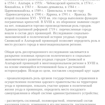
в 1554 г. Алатыря, в 1555г. - Чебоксарской крепости, в 1574 г. -
Кокшайска, в 1583 г. - Козьмо-демьянска, в 1584 г. -
Царевококшайска, в 1589 г. - Цивильска, в том же году
-Царевосанчурска, в 1590 г.- Ядрина, в 1591 г. - Яранска. Во
второй половине XVI - XVII вв. эти города выполняли функции
пограничных крепостей. В XVIII в. их оборонное значение сходит
на нет, повышается торгово-производственная роль городов.
Административной реформой 1719 г. перечисленные города
вошли в состав двух провинций. Исследование социально-
экономической и политической истории уездных городов
Свияжской и Алатырской провинций позволяет определить роль и
место русского города в многонациональном регионе.
Общая цель диссертационного исследования заключается в
раскрытии основных процессов политического и социально-
экономического развития уездных городов Свияжской и
Алатырской провинций в многонациональном регионе в XVIII в.
на основе имеющейся источниковой базы и достижений
историографии. Исходя из цели, поставлен следующий круг задач:
- проанализировать роль органов государственного управления в
осуществлении политики царского правительства на территории
уезда и провинции, показать участие церкви в политической
жизни уезда и провинции, определить место посадского
самоуправления в общей системе административного устройства;
- рассмотреть сословный, половозрастной, этнический состав
населения города, изменения в его численности, распределение