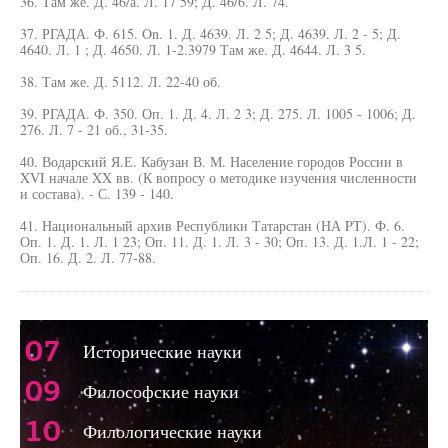
36. Там же. Д. 46/а. Л. 17 59; Д. 46/6. Л. 74.
37. РГАДА. Ф. 615. On. 1. Д. 4639. Л. 2 5; Д. 4639. Л. 2 - 5; Д.
4640. Л. 1 ; Д. 4650. Л. 1-2.3979 Там же. Д. 4644. Л. 3 5.
38. Там же. Д. 5112. Л. 22-40 об.
39. РГАДА. Ф. 350. Оп. 1. Д. 4. Л. 2 3; Д. 275. Л. 1005 - 1006; Д.
276. Л. 7 - 21 об., 31-35.
40. Водарский Я.Е. Кабузан В. М. Население городов России в
XVI начале XX вв. (К вопросу о методике изучения численности
и состава). - С. 139 - 140.
41. Национальный архив Республики Татарстан (НА PT). Ф. 6.
Оп. 1. Д. 1. Л. 1 23; Оп. 11. Д. 1. Л. 3 - 30; Оп. 13. Д. 1.Л. 1 - 22;
Оп. 16. Д. 2. Л. 77-88.
07
Исторические науки
09
Философские науки
10
Филологические науки