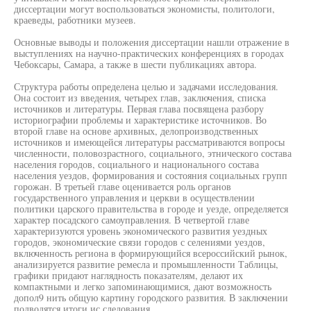
диссертации могут воспользоваться экономисты, политологи,
краеведы, работники музеев.
Основные выводы и положения диссертации нашли отражение в
выступлениях на научно-практических конференциях в городах
Чебоксары, Самара, а также в шести публикациях автора.
Структура работы определена целью и задачами исследования.
Она состоит из введения, четырех глав, заключения, списка
источников и литературы. Первая глава посвящена разбору
историографии проблемы и характеристике источников. Во
второй главе на основе архивных, делопроизводственных
источников и имеющейся литературы рассматриваются вопросы
численности, половозрастного, социального, этнического состава
населения городов, социального и национального состава
населения уездов, формирования и состояния социальных групп
горожан. В третьей главе оценивается роль органов
государственного управления и церкви в осуществлении
политики царского правительства в городе и уезде, определяется
характер посадского самоуправления. В четвертой главе
характеризуются уровень экономического развития уездных
городов, экономические связи городов с селениями уездов,
включенность региона в формирующийся всероссийский рынок,
анализируется развитие ремесла и промышленности Таблицы,
графики придают наглядность показателям, делают их
компактными и легко запоминающимися, дают возможность
допол9 нить общую картину городского развития. В заключении
подводятся итоги ис следования.