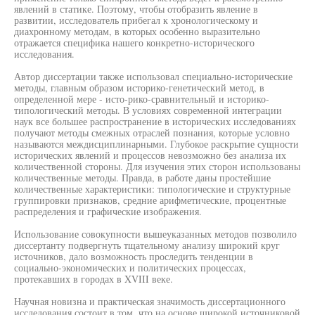
явлений в статике. Поэтому, чтобы отобразить явление в
развитии, исследователь прибегал к хронологическому и
диахронному методам, в которых особенно выразительно
отражается специфика нашего конкретно-исторического
исследования.
Автор диссертации также использовал специально-исторические
методы, главным образом историко-генетический метод, в
определенной мере - исто-рико-сравнительный и историко-
типологический методы. В условиях современной интеграции
наук все большее распространение в исторических исследованиях
получают методы смежных отраслей познания, которые условно
называются междисциплинарными. Глубокое раскрытие сущности
исторических явлений и процессов невозможно без анализа их
количественной стороны. Для изучения этих сторон использованы
количественные методы. Правда, в работе даны простейшие
количественные характеристики: типологические и структурные
группировки признаков, средние арифметические, процентные
распределения и графические изображения.
Использование совокупности вышеуказанных методов позволило
диссертанту подвергнуть тщательному анализу широкий круг
источников, дало возможность проследить тенденции в
социально-экономических и политических процессах,
протекавших в городах в XVIII веке.
Научная новизна и практическая значимость диссертационного
исследования состоит в том, что на основе широкой источниковой