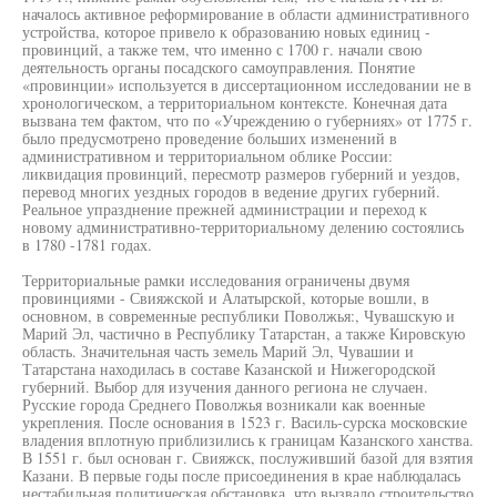
началось активное реформирование в области административного
устройства, которое привело к образованию новых единиц -
провинций, а также тем, что именно с 1700 г. начали свою
деятельность органы посадского самоуправления. Понятие
«провинции» используется в диссертационном исследовании не в
хронологическом, а территориальном контексте. Конечная дата
вызвана тем фактом, что по «Учреждению о губерниях» от 1775 г.
было предусмотрено проведение больших изменений в
административном и территориальном облике России:
ликвидация провинций, пересмотр размеров губерний и уездов,
перевод многих уездных городов в ведение других губерний.
Реальное упразднение прежней администрации и переход к
новому административно-территориальному делению состоялись
в 1780 -1781 годах.
Территориальные рамки исследования ограничены двумя
провинциями - Свияжской и Алатырской, которые вошли, в
основном, в современные республики Поволжья:, Чувашскую и
Марий Эл, частично в Республику Татарстан, а также Кировскую
область. Значительная часть земель Марий Эл, Чувашии и
Татарстана находилась в составе Казанской и Нижегородской
губерний. Выбор для изучения данного региона не случаен.
Русские города Среднего Поволжья возникали как военные
укрепления. После основания в 1523 г. Василь-сурска московские
владения вплотную приблизились к границам Казанского ханства.
В 1551 г. был основан г. Свияжск, послуживший базой для взятия
Казани. В первые годы после присоединения в крае наблюдалась
нестабильная политическая обстановка, что вызвало строительство