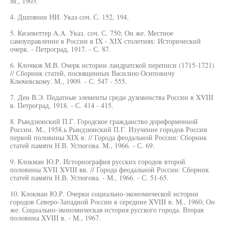
М., 1903.
4. Дшпянин НИ. Указ.соч. С. 152, 194.
5. Кизеветтер A.A. Указ. соч. С. 750; Он же. Местное
самоуправление в России в IX - XIX столетиях: Исторический
очерк. - Петроград, 1917. - С. 87.
6. Клочков М.В. Очерк истории ландратской переписи (1715-1721)
// Сборник статей, посвященных Василию Осиповичу
Ключевскому. М., 1909. - С. 547 - 555.
7. Ден В.Э. Податные элементы среди духовенства России в XVIII
в. Петроград, 1918. - С. 414 - 415.
8. Рындзюиский П.Г. Городское гражданство дореформенной
России. М., 1958.ь Рындзюиский П.Г. Изучение городов России
первой половины XIX в. // Города феодальной России: Сборник
статей памяти Н.В. Устюгова. M., 1966. - С. 69.
9. Клокман Ю.Р. Историография русских городов второй
половины XVII XVIII вв. // Города феодальной России: Сборник
статей памяти Н.В. Устюгова. - М., 1966. - С. 51-65.
10. Клокман Ю.Р. Очерки социально-экономической истории
городов Северо-Западной России в середине XVIII в. M., 1960; Он
же. Социально-экономическая история русского города. Вторая
половина XVIII в. - М., 1967.