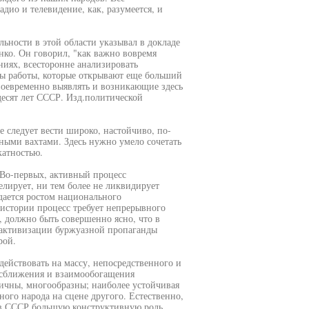
дио и телевидение, как, разумеется, и
ьности в этой области указывал в докладе
ко. Он говорил, "как важно вовремя
иях, всесторонне анализировать
мы работы, которые открывают еще больший
оевременно выявлять и возникающие здесь
есят лет СССР. Изд.политической
 следует вести широко, настойчиво, по-
ными вахтами. Здесь нужно умело сочетать
атностью.
 Во-первых, активный процесс
лирует, ни тем более не ликвидирует
дается ростом национального
 истории процесс требует непрерывного
, должно быть совершенно ясно, что в
активизации буржуазной пропаганды
рой.
действовать на массу, непосредственного и
 сближения и взаимообогащения
ичны, многообразны; наиболее устойчивая
ого народа на сцене другого. Естественно,
ов СССР большую конструктивную роль