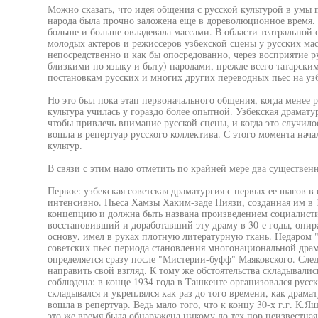
Можно сказать, что идея общения с русской культурой в умы 
народа была прочно заложена еще в дореволюционное время. 
больше и больше овладевала массами. В области театральной о
молодых актеров и режиссеров узбекской сцены у русских мас
непосредственно и как бы опосредованно, через восприятие р
близкими по языку и быту) народами, прежде всего татарским
постановкам русских и многих других переводных пьес на узб
Но это был пока этап первоначального общения, когда менее
культура училась у гораздо более опытной. Узбекская драмат
чтобы привлечь внимание русской сцены, и когда это случилос
вошла в репертуар русского коллектива. С этого момента нач
культур.
В связи с этим надо отметить по крайней мере два существенн
Первое: узбекская советская драматургия с первых ее шагов в 
интенсивно. Пьеса Хамзы Хаким-заде Ниязи, созданная им в 
концепцию и должна быть названа произведением социалисти
восстановивший и доработавший эту драму в 30-е годы, опи
основу, имел в руках плотную литературную ткань. Недаром 
советских пьес периода становления многонациональной драм
определяется сразу после "Мистерии-буфф" Маяковского. След
направить свой взгляд. К тому же обстоятельства складывалис
соблюдена: в конце 1934 года в Ташкенте организовался русск
складывался и укреплялся как раз до того времени, как драма
вошла в репертуар. Ведь мало того, что к концу 30-х г.г. К.Яш
это же время была обнаружена никому до тех пор неизвестна