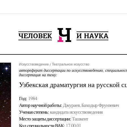
Искусствоведение
Театральное искусство
автореферат диссертации по искусствоведению, специальнос
диссертация на тему:
Узбекская драматургия на русской с
Год:
1984
Автор научной работы:
Джураев, Баходыр Фрунзевич
Ученая cтепень:
кандидата искусствоведения
Место защиты диссертации:
Ташкент
Код cпециальности ВАК:
17.00.01