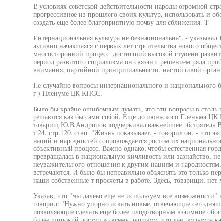
В условиях советской действительности народы огромной стр
прогрессивное из прошлого своих культур, использовать и об
создать еще более благоприятную почву для сближения. Т
Интернациональная культура не безнациональна", - указывал
активно начавшаяся с первых лет строительства нового общес
многосторонний процесс, достигший высокой ступени развития
период развитого социализма он связан с решением ряда про
внимания, партийной принципиальности, настойчивой органи
Не случайно вопросы интернационального и национального б
г.) Пленуме ЦК КПСС.
Было бы крайне ошибочным думать, что эти вопросы в столь в
решаются как бы сами собой. Еще до июньского Пленума ЦК 
товарищ Ю.В.Андропов подчеркивал важнейшее обстоятель В
т.24, стр.120. ство. "Жизнь показывает, - говорил он, - что 
наций и народностей сопровождается ростом их национальног
объективный процесс. Важно однако, чтобы естественная горд
превращалась в национальную кичливость или зазнайство, не
неуважительного отношения к другим нациям и народностям. 
встречаются. И было бы неправильно объяснять это только п
наши собственные т просчеты в работе. Здесь, товарищи, нет 
Указав, что "мы далеко еще не используем все возможности"
говорил: "Нужно упорно искать новые, отвечающие сегодня
позволяющие сделать еще более плодотворным взаимное обог
более широкий доступ ко всему лучшему, что дает культура к