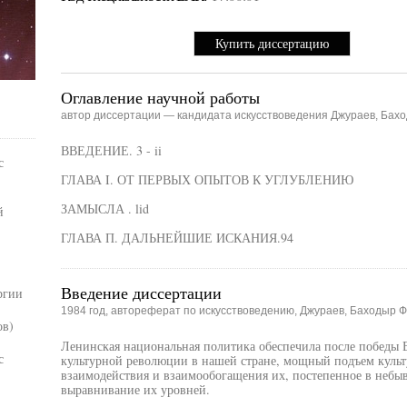
Купить диссертацию
Оглавление научной работы
автор диссертации — кандидата искусствоведения Джураев, Бах
ВВЕДЕНИЕ. 3 - ii
с
ГЛАВА I. ОТ ПЕРВЫХ ОПЫТОВ К УГЛУБЛЕНИЮ
ЗАМЫСЛА . lid
й
ГЛАВА П. ДАЛЬНЕЙШИЕ ИСКАНИЯ.94
Введение диссертации
ргии
1984 год, автореферат по искусствоведению, Джураев, Баходыр 
ов)
Ленинская национальная политика обеспечила после победы 
с
культурной революции в нашей стране, мощный подъем культу
взаимодействия и взаимообогащения их, постепенное в небыв
выравнивание их уровней.