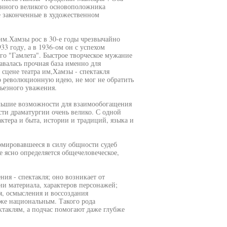
данного великого основоположника
е законченные в художественном
 им.Хамзы рос в 30-е годы чрезвычайно
3 году, а в 1936-ом он с успехом
его "Гамлета". Быстрое творческое мужание
авалась прочная база именно для
 сцене театра им,Хамзы - спектакля
о революционную идею, не мог не обратить
ьезного уважения.
ольшие возможности для взаимообогащения
сти драматургии очень велико. С одной
ктера и быта, истории и традиций, языка и
ормировавшееся в силу общности судеб
е ясно определяется общечеловеческое,
ия - спектакля; оно возникает от
ии материала, характеров персонажей;
я, осмысления и воссоздания
же национальным. Такого рода
таклям, а подчас помогают даже глубже