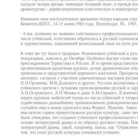
сыграли театры зрелые, имеющие большой опыт, и прежде вс
драматургию - дореволюционную классическую и новаторску
Начавшие свое поступательное движение театры народов стр
Комитета КПСС, 14-15 июня 1983 года. Политиздат, М., 1983, 
- б ны, особенно не знавших собственного профессионального
числе узбекский, естественно обратились к русской сценическ
и художественно, накопившей колоссальный опыт на пути реа
К тому же тут была и традиция. Взаимосвязи узбекской и рус
театральных, начались до Октября. Особенно быстро стали они
присоединения Туркестана к России. В то время представите
организовывали различные кружки, целые драматические обще
привлекали и представителей коренного населения. Прогресси
антеприз, гастроли с участием замечательных мастеров русск
П.Н.Орленева, М.В.Дальского и других. Русские коллективы 
узбекского зрителя с лучшими произведениями русской и зару
А.Н.Островского, А.П.Чехова и даже А.М.Горького. В конечно
першх кружков любителей театра из числа узбекской и татарск
содействовало дальнейшему проникновению демократических 
случайно еще в конце прошлого века Фуркат, Мукими, Завки
мыслители горячо приветствовали русскую культуру, сами тв
были убеждены, что создание узбекского профессионального 
основе литературной драмы и по образцу русского театра. По
литературной драмы, такой, например, пьесы, как "Отравленн
том, что опыт русской культуры усваивался успешно.