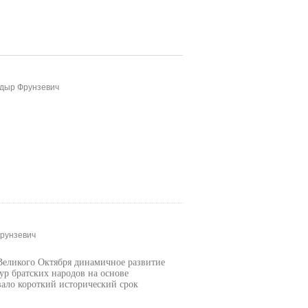
одыр Фрунзевич
Фрунзевич
Великого Октября динамичное развитие
р братских народов на основе
ало короткий исторический срок