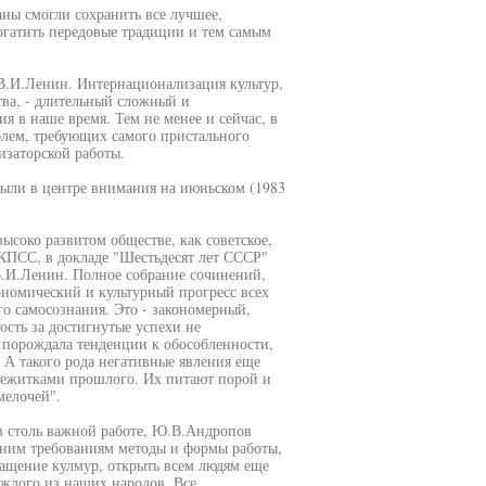
аны смогли сохранить все лучшее,
огатить передовые традиции и тем самым
 В.И.Ленин. Интернационализация культур,
тва, - длительный сложный и
 в наше время. Тем не менее и сейчас, в
блем, требующих самого пристального
заторской работы.
ыли в центре внимания на июньском (1983
ысоко развитом обществе, как советское,
КПСС, в докладе "Шестьдесят лет СССР"
.И.Ленин. Полное собрание сочинений,
экономический и культурный прогресс всех
о самосознания. Это - закономерный,
ость за достигнутые успехи не
 порождала тенденции к обособленности,
А такого рода негативные явления еще
ережитками прошлого. Их питают порой и
мелочей".
 в столь важной работе, Ю.В.Андропов
шним требованиям методы и формы работы,
ащение кулмур, открыть всем людям еще
аждого из наших народов. Все