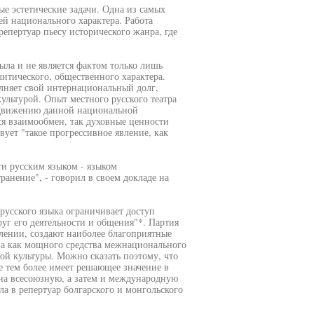
е эстетические задачи. Одна из самых
ей национального характера. Работа
 репертуар пьесу исторического жанра, где
ыла и не является фактом только лишь
литического, общественного характера.
олняет свой интернациональный долг,
ультурой. Опыт местного русского театра
одвижению данной национальной
ся взаимообмен, так духовные ценности
вует "такое прогрессивное явление, как
ти русским языком - языком
нение", - говорил в своем докладе на
 русского языка ограничивает доступ
уг его деятельности и общения"*. Партия
лении, создают наиболее благоприятные
ва как мощного средства межнационального
й культуры. Можно сказать поэтому, что
не тем более имеет решающее значение в
 на всесоюзную, а затем и международную
ла в репертуар болгарского и монгольского