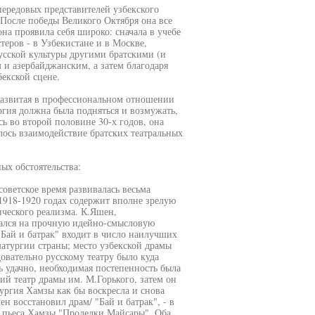
передовых представителей узбекского
После победы Великого Октября она все
на проявила себя широко: сначала в учебе
теров - в Узбекистане и в Москве,
усской культуры другими братскими (и
 и азербайджанским, а затем благодаря
екской сцене.
 развитая в профессиональном отношении
ургия должна была подняться и возмужать,
ь во второй половине 30-х годов, она
алось взаимодействие братских театральных
ых обстоятельства:
советское время развивалась весьма
1918-1920 годах содержит вполне зрелую
ческого реализма. К.Яшен,
рался на прочную идейно-смысловую
"Бай и батрак" входит в число наилучших
атургии страны; место узбекской драмы
овательно русскому театру было куда
ь удачно, необходимая постепенность была
ий театр драмы им. М.Горького, затем он
тургия Хамзы как бы воскресла и снова
ен восстановил драм/ "Бай и батрак", - в
я пьеса Хамзы "Проделки Майсары". Оба