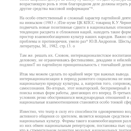
возрастающую роль в этом благородном деле должны играть ра
другие средства массовой информации"^.
На особо ответственный и сложный характер партийной деятел
на июньском (1983 г.)Пле-нуме ЦК КПСС товарищ К.У.Чернен
подмечать новые позитивные сдвиги в национальных отношен
тенденции расцвета и сближения наций, находить такие фор
простор взаимообогащению культур наших народов. Важно св
проблемы и противоречия, умело раз* Ю.В.Андропов. Шестьд
литературы, М., 1982, стр.13. о
Там же. решать их. Словом, интернационалистское воспитание
деловому, не ограничиваясь фестивалями, декадами и юбилей
подлинТ но партийную принципиальность с тончайшей делик
Итак мы можем сделать по крайней мере три важных вывода.
интернационализации в период развитого социализма не ниве
национальную природу культуры, а, напротив того, сопровож
самосознания. Во-вторых, этот новаторский, беспримерный в
поиска новых форм работы, двигающих его вперед. В-третьих
условиях резко обострившихся международных отношений и 
национальные взаимоотношения становятся особо тонкой сфе
Известно, что театр в силу его способности одновременно воз
активного общения со зрителем, является мощным средством
национальных культур. Формы такого взаимообогащения разл
из них обмен национальным репертуаром, постановка пьес одн
что в стремительном развитии молодых национальных театр