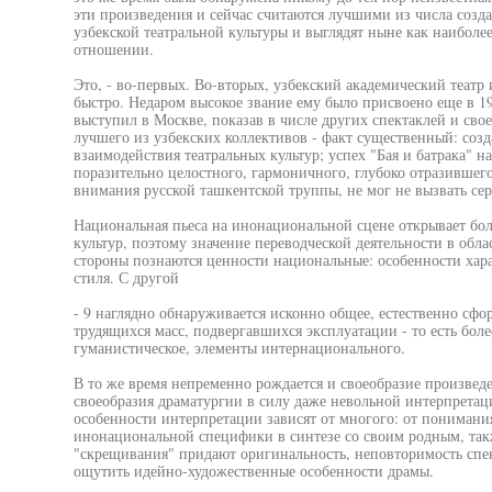
эти произведения и сейчас считаются лучшими из числа соз
узбекской театральной культуры и выглядят ныне как наиболе
отношении.
Это, - во-первых. Во-вторых, узбекский академический театр
быстро. Недаром высокое звание ему было присвоено еще в 193
выступил в Москве, показав в числе других спектаклей и сво
лучшего из узбекских коллективов - факт существенный: созд
взаимодействия театральных культур; успех "Бая и батрака" на
поразительно целостного, гармоничного, глубоко отразившег
внимания русской ташкентской труппы, не мог не вызвать сер
Национальная пьеса на инонациональной сцене открывает б
культур, поэтому значение переводческой деятельности в обла
стороны познаются ценности национальные: особенности хара
стиля. С другой
- 9 наглядно обнаруживается исконно общее, естественно сф
трудящихся масс, подвергавшихся эксплуатации - то есть боле
гуманистическое, элементы интернационального.
В то же время непременно рождается и своеобразие произведен
своеобразия драматургии в силу даже невольной интерпретац
особенности интерпретации зависят от многого: от понимани
инонациональной специфики в синтезе со своим родным, так
"скрещивания" придают оригинальность, неповторимость спек
ощутить идейно-художественные особенности драмы.