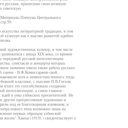
его русские, принесшие свою великую
ю советскую.
а Материалы Пленума Центрального
стр.59.
 искусства литературной традиции, в том
ой культуре как к высоко развитой идейно
лизма.
ской художественных кульчур, в том числе
 развиваться с конца XIX века, со времен
ли передовой русской интеллигенции
ства, спектакли и концерты которых
вное значение имела также работа русских
ой сцены - В.Ф.Комиссаржев-ской,
знакомили хотя и немногочисленного тогда
бежной классики, с пьесами Н.В.Гоголя,
м итоге это способствовало созданию
ой интеллигенции, а самое главное -
идей в умы узбекских просветителей. Не
 и другие прогрессивные художники и
орили под ее благотворным влиянием, и
театра нового типа возможно лишь на
явление первых образцов узбекской
ая жизнь" Хамзы (1915г.) свидетельствует о