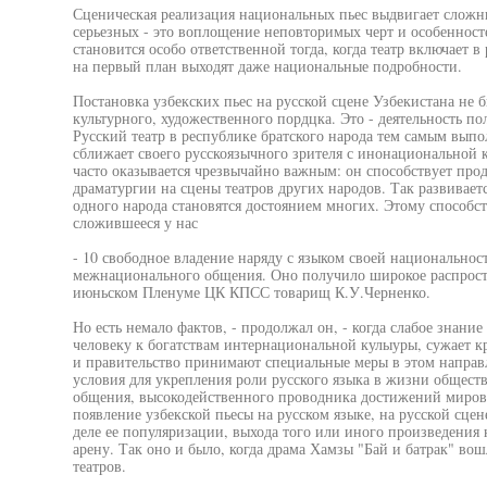
Сценическая реализация национальных пьес выдвигает сложны
серьезных - это воплощение неповторимых черт и особенност
становится особо ответственной тогда, когда театр включает в
на первый план выходят даже национальные подробности.
Постановка узбекских пьес на русской сцене Узбекистана не б
культурного, художественного пордцка. Это - деятельность по
Русский театр в республике братского народа тем самым вып
сближает своего русскоязычного зрителя с инонациональной к
часто оказывается чрезвычайно важным: он способствует пр
драматургии на сцены театров других народов. Так развивает
одного народа становятся достоянием многих. Этому способст
сложившееся у нас
- 10 свободное владение наряду с языком своей национальнос
межнационального общения. Оно получило широкое распростра
июньском Пленуме ЦК КПСС товарищ К.У.Черненко.
Но есть немало фактов, - продолжал он, - когда слабое знание
человеку к богатствам интернациональной кулыуры, сужает кр
и правительство принимают специальные меры в этом направ
условия для укрепления роли русского языка в жизни общест
общения, высокодейственного проводника достижений мирово
появление узбекской пьесы на русском языке, на русской сце
деле ее популяризации, выхода того или иного произведения
арену. Так оно и было, когда драма Хамзы "Бай и батрак" вош
театров.