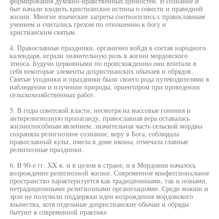
формирования духовно-нравственных ценностей. В сознание и
быт начали входить христианские истины о совести и праведной
жизни. Многие языческие запреты соотносились с православным
учением и считались грехом по отношению к богу и
христианским святым.
4. Православные праздники, органично войдя в состав народного
календаря, играли значительную роль в жизни мордовского
этноса. Будучи церковными по происхождению они впитали в
себя некоторые элементы дохристианских обычаев и обрядов.
Святые угодники и праздники были своего рода путеводителями в
наблюдении и изучении природы, ориентиром при проведении
сельскохозяйственных работ.
5. В годы советской власти, несмотря на массовые гонения и
антирелигиозную пропаганду, православная вера оставалась
жизнеспособным явлением, значительная часть сельской мордвы
сохраняла религиозное сознание, веру в Бога, соблюдала
православный культ, имела в доме иконы, отмечала главные
религиозные праздники.
6. В 90-е гг. XX в. и в целом в стране, и в Мордовии началось
возрождение религиозной жизни. Современное конфессиональное
пространство характеризуется как традиционными, так и новыми,
нетрадиционными религиозными организациями. Среди мокши и
эрзи не получили поддержки идеи возрождения мордовского
язычества, хотя отдельные дохристианские обычаи и обряды
бытуют в современной практике.