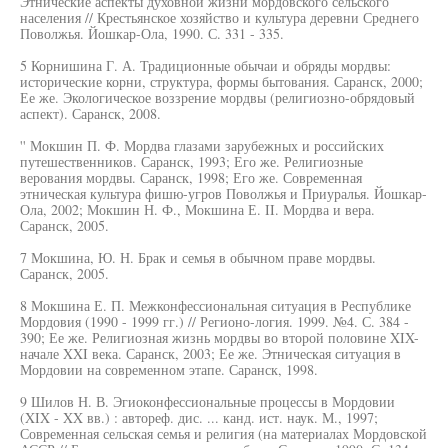
Этнические аспекты духовной жизни мордовского сельского
населения // Крестьянское хозяйство и культура деревни Среднего
Поволжья. Йошкар-Ола, 1990. С. 331 - 335.
5 Корнишина Г. А. Традиционные обычаи и обряды мордвы:
исторические корни, структура, формы бытования. Саранск, 2000;
Ее же. Экологическое воззрение мордвы (религиозно-обрядовый
аспект). Саранск, 2008.
'' Мокшин П. Ф. Мордва глазами зарубежных и российских
путешественников. Саранск, 1993; Его же. Религиозные
верования мордвы. Саранск, 1998; Его же. Современная
этническая культура фишю-угров Поволжья и Приуралья. Йошкар-
Ола, 2002; Мокшин Н. Ф., Мокшина Е. II. Мордва и вера.
Саранск, 2005.
7 Мокшина, Ю. Н. Брак и семья в обычном праве мордвы.
Саранск, 2005.
8 Мокшина Е. П. Межконфессиональная ситуация в Республике
Мордовия (1990 - 1999 гг.) // Регионо-логия. 1999. №4. С. 384 -
390; Ее же. Религиозная жизнь мордвы во второй половине XIX-
начале XXI века. Саранск, 2003; Ее же. Этническая ситуация в
Мордовии на современном этапе. Саранск, 1998.
9 Шилов Н. В. Эгиоконфессиональные процессы в Мордовии
(XIX - XX вв.) : автореф. дис. ... канд. ист. наук. М., 1997;
Современная сельская семья и религия (на материалах Мордовской