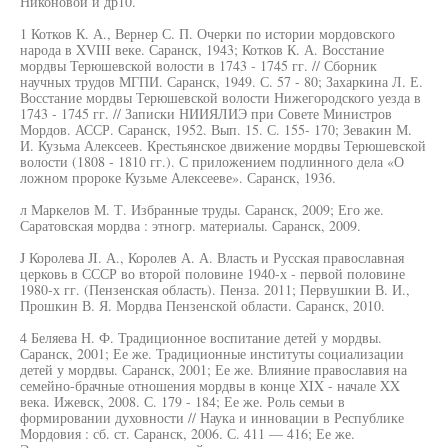
Никоновой и др10.
1 Котков К. А., Вернер С. П. Очерки по истории мордовского
народа в XVIII веке. Саранск, 1943; Котков К. А. Восстание
мордвы Терюшевской волости в 1743 - 1745 гг. // Сборник
научных трудов МГПИ. Саранск, 1949. С. 57 - 80; Захаркина Л. Е.
Восстание мордвы Терюшевской волости Нижегородского уезда в
1743 - 1745 гг. // Записки НИИЯЛИЭ при Совете Министров
Мордов. АССР. Саранск, 1952. Вып. 15. С. 155- 170; Зевакин М.
И. Кузьма Алексеев. Крестьянское движение мордвы Терюшевской
волости (1808 - 1810 гг.). С приложением подлинного дела «О
ложном пророке Кузьме Алексееве». Саранск, 1936.
л Маркелов М. Т. Избранные труды. Саранск, 2009; Его же.
Саратовская мордва : этногр. материалы. Саранск, 2009.
J Королева JI. А., Королев А. А. Власть и Русская православная
церковь в СССР во второй половине 1940-х - первой половине
1980-х гг. (Пензенская область). Пенза. 2011; Первушкии В. И.,
Прошкин В. Я. Мордва Пензенской области. Саранск, 2010.
4 Беляева Н. Ф. Традиционное воспитание детей у мордвы.
Саранск, 2001; Ее же. Традиционные институты социализации
детей у мордвы. Саранск, 2001; Ее же. Влияние православия на
семейно-брачные отношения мордвы в конце XIX - начале XX
века. Ижевск, 2008. С. 179 - 184; Ее же. Роль семьи в
формировании духовности // Наука и инновации в Республике
Мордовия : сб. ст. Саранск, 2006. С. 411 — 416; Ее же.