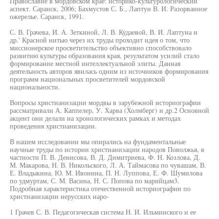
Православие в мордовском крае: нсторико-культурологический
аспект. Саранск, 2006; Бахмустов С. Б., Лаптун В. И. Разорванное
ожерелье. Саранск, 1991.
С. В. Грачева, И. А. Зеткиной, Л. В. Кудаевой, В. И. Лаптуна и
др.' Красной нитью через их труды проходит идея о том, что
миссионерское просветительство объективно способствовало
развитию культуры образования края, результатом усилий стало
формирование местной интеллектуальной элиты. Данная
деятельность авторов явилась одним из источников формирования
программ национальных просветителей мордовской
национальности.
Вопросы христианизации мордвы в зарубежной историографии
рассматривали А. Каппелер, У. Харва (Холмберг) и др.2 Основной
акцент они делали на хронологических рамках и методах
проведения христианизации.
В нашем исследовании мы опирались на фундаментальные
научные труды по истории христианизации народов Поволжья, в
частности П. В. Денисова, В. Д. Димитриева, Ф. Н. Козлова, Д.
М. Макарова, Н. В. Никольского, Л. А. Таймасова по чувашам, В.
Е. Владыкина, Ю. М. Ивонина, П. Н. Луппова, Е. Ф. Шумилова
по удмуртам, С. М. Васина, Н. С. Попова по марийцам3.
Подробная характеристика отечественной историографии по
христианизации нерусских наро-
1 Грачев С. В. Педагогическая система Н. И. Ильминского и ее