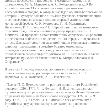
системе просвещения инородцев, в частности работы П. В.
Знаменского, М. А. Машанова, А. С. Рождествина и др.3 Во
второй половине XIX в. появились монографические
исследования о мордве, в которых наряд}' с общими вопросами об
истории и культуре большое внимание уделялось христианизации
и ее последствиям, а также колонизаторской деятельности
монастырей (работы С. К. Кузнецова, П. И. Мельникова-
Печерского, И. Н. Смирнова"1). Первый опыт систематического
описания традиций и жизненного уклада предпринял В. Н.
Майнов5. Он предложил свою концепцию мордовской мифологии
и представил наблюдения по религиозным обрядам и верованиям
этноса. Для характеристики духовной жизни мордовского этноса,
влияния православия на семейно-брачное отношение,
повседневную жизнь прихожан, уровня религиозности
привлекались работы видного ученого М. Е. Евсевьева6, а также
материалы приходских священников К. Митропольского и П.
Озерецкого7.
В советский период вопросы, связанные с христианством и
православной верой, рассматривались историками С. П.
Вернером, К. А. Котковым, А. Г. Захаркиной,
' Паллас П. С. Путешествие по разным провинциям Российской
империи. СПб., 1773. Ч. 1; Лепехин И. И. Дневные записки
путешествия доктора и академии паук адъюнкта Ивана Лепехина
по разным провинциям Российского государства, 1768 и 1769
году. СПб., 1771; Георги И. Г. Описание всех обитающих в
Российском государстве народов, их житейских обрядов,