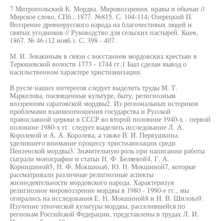
7 Митропольский К. Мордва. Мировоззрения, нравы и обычаи //
Мирское слово, СПб., 1877. №815. С. 104-114; Озерецкий П.
Воззрение древнерусского народа на благочестивых людей и
святых угодников // Руководство для сельских пастырей. Киев,
1867. № 46 (12 нояб.). С. 398 - 407.
М. И. Зевакиным в связи с восстанием мордовских крестьян в
Терюшевской волости 1773 - 1744 гг.1 Был сделан вывод о
насильственном характере христианизации.
В русле наших интересов следует выделить труды М. Т.
Маркелова, посвященные культуре, быту, религиозным
воззрениям саратовской мордвы2. Из региональных историков
проблемами взаимоотношения государства и Русской
православной церкви в СССР во второй половине 1940-х - первой
половине 1980-х гг. следует выделить исследование Л. А.
Королевой и А. А. Королева, а также В. И. Первушкина,
уделившего внимание процессу христианизации среди
Пензенской мордвы3. Значительную роль при написании работы
сыграли монографии и статьи Н. Ф. Беляевой4, Г. А.
Корнишиной5, Н. Ф. Мокшина6, Ю. Н. Мокшиной7, которые
рассматривали различные религиозные аспекты
жизнедеятельности мордовского народа. Характеризуя
религиозное мировоззрение мордвы в 1980 - 1990-е гг., мы
опирались на исследования Е. Н. Мокшиной8 и Н. В. Шилова9.
Изучение этнической культуры мордвы, расселившейся по
регионам Российской Федерации, представлены в трудах Л. И.