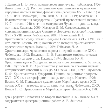
3 Денисов П. В. Религиозные верования чуваш. Чебоксары, 1959;
Димитриев В. Д. Распространение христианства и чувашские
народные массы в период феодализма (середина XVI - 1861 г.) //
Тр. ЧПИИ. Чебоксары, 1978, Вып. 86. С. 81 - 119; Козлов Ф. Н.
Взаимоотношения государства и Русской православной церкви в
1917 - начале 1940-х гг.: по материалам Чувашии : дис. ... канд.
ист. наук. Саранск, 2009; Макаров Д. М. Самодержавие и
христианизация народов Среднего Поволжья во второй половине
XVI - XVIII веках. Чебоксары, 2000; Никольский Н. В.
Христианство среди чуваш Среднего Поволжья в XVI - XVIII вв. :
ист. очерк. Казань, 1912; Конспект по истории христианского
просвещения чуваш. Казань, 1909; Таймасов Л. А.
Христианизация чувашского народа в первой половине XIX в.
Чебоксары, 1992; Владыкин Е. В. Религиозно-мифологическая
картина мира удмуртов. Ижевск, 1994; Ивонин Ю. М.
Христианизация в Удмуртии: история и современность. Устинов,
1987; Луппов П. И. Христианство у вотяков со времени первых
исторических известий о них до XIX века. СПб., 1899; Шумилов
Е. Ф. Христианство в Удмуртии. Цивили-зационные процессы
XVI - XX вв. : автореф. дис. ... канд. ист. наук. Ижевск, 1996;
Васина С. М. Приходское духовенство Марийского края в XIX -
начале XX в. : автореф. дис. ... канд. ист. наук. Чебоксары, 2003;
Попов Н. С. Православие в Марийском крае. Йошкар-Ола, 1987.
дов Среднего Поволжья во второй половине XIX - начале XX в.
содержится в диссертационной работе А. В. Зайцева1.