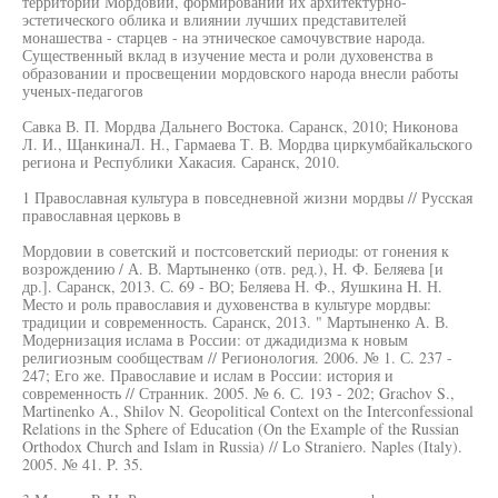
территории Мордовии, формировании их архитектурно-
эстетического облика и влиянии лучших представителей
монашества - старцев - на этническое самочувствие народа.
Существенный вклад в изучение места и роли духовенства в
образовании и просвещении мордовского народа внесли работы
ученых-педагогов
Савка В. П. Мордва Дальнего Востока. Саранск, 2010; Никонова
Л. И., ЩанкинаЛ. Н., Гармаева Т. В. Мордва циркумбайкальского
региона и Республики Хакасия. Саранск, 2010.
1 Православная культура в повседневной жизни мордвы // Русская
православная церковь в
Мордовии в советский и постсоветский периоды: от гонения к
возрождению / А. В. Мартыненко (отв. ред.), Н. Ф. Беляева [и
др.]. Саранск, 2013. С. 69 - ВО; Беляева Н. Ф., Яушкина H. Н.
Место и роль православия и духовенства в культуре мордвы:
традиции и современность. Саранск, 2013. " Мартыненко А. В.
Модернизация ислама в России: от джадидизма к новым
религиозным сообществам // Регионология. 2006. № 1. С. 237 -
247; Его же. Православие и ислам в России: история и
современность // Странник. 2005. № 6. С. 193 - 202; Grachov S.,
Martinenko A., Shilov N. Geopolitical Context on the Interconfessional
Relations in the Sphere of Education (On the Example of the Russian
Orthodox Church and Islam in Russia) // Lo Straniero. Naples (Italy).
2005. № 41. P. 35.