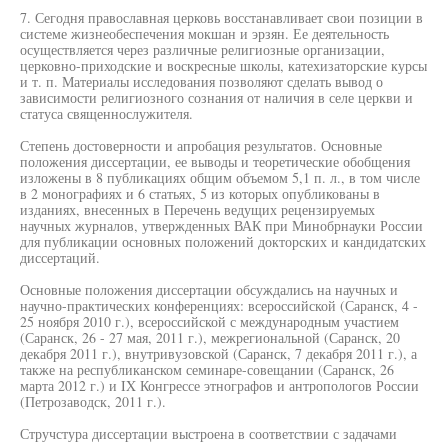
7. Сегодня православная церковь восстанавливает свои позиции в
системе жизнеобеспечения мокшан и эрзян. Ее деятельность
осуществляется через различные религиозные организации,
церковно-приходские и воскресные школы, катехизаторские курсы
и т. п. Материалы исследования позволяют сделать вывод о
зависимости религиозного сознания от наличия в селе церкви и
статуса священнослужителя.
Степень достоверности и апробация результатов. Основные
положения диссертации, ее выводы и теоретические обобщения
изложены в 8 публикациях общим объемом 5,1 п. л., в том числе
в 2 монографиях и 6 статьях, 5 из которых опубликованы в
изданиях, внесенных в Перечень ведущих рецензируемых
научных журналов, утвержденных ВАК при Минобрнауки России
для публикации основных положений докторских и кандидатских
диссертаций.
Основные положения диссертации обсуждались на научных и
научно-практических конференциях: всероссийской (Саранск, 4 -
25 ноября 2010 г.), всероссийской с международным участием
(Саранск, 26 - 27 мая, 2011 г.), межрегиональной (Саранск, 20
декабря 2011 г.), внутривузовской (Саранск, 7 декабря 2011 г.), а
также на республиканском семинаре-совещании (Саранск, 26
марта 2012 г.) и IX Конгрессе этнографов и антропологов России
(Петрозаводск, 2011 г.).
Стручстура диссертации выстроена в соответствии с задачами