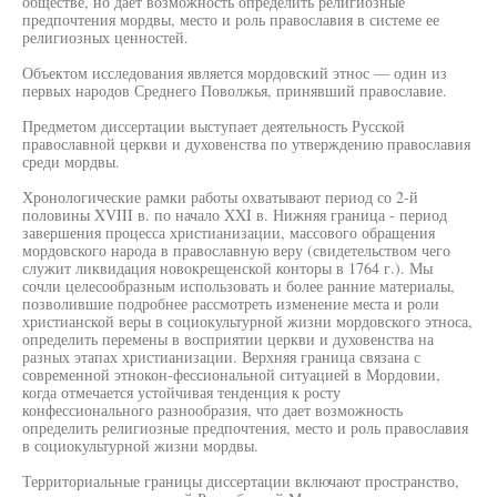
обществе, но дает возможность определить религиозные
предпочтения мордвы, место и роль православия в системе ее
религиозных ценностей.
Объектом исследования является мордовский этнос — один из
первых народов Среднего Поволжья, принявший православие.
Предметом диссертации выступает деятельность Русской
православной церкви и духовенства по утверждению православия
среди мордвы.
Хронологические рамки работы охватывают период со 2-й
половины XVIII в. по начало XXI в. Нижняя граница - период
завершения процесса христианизации, массового обращения
мордовского народа в православную веру (свидетельством чего
служит ликвидация новокрещенской конторы в 1764 г.). Мы
сочли целесообразным использовать и более ранние материалы,
позволившие подробнее рассмотреть изменение места и роли
христианской веры в социокультурной жизни мордовского этноса,
определить перемены в восприятии церкви и духовенства на
разных этапах христианизации. Верхняя граница связана с
современной этнокон-фессиональной ситуацией в Мордовии,
когда отмечается устойчивая тенденция к росту
конфессионального разнообразия, что дает возможность
определить религиозные предпочтения, место и роль православия
в социокультурной жизни мордвы.
Территориальные границы диссертации включают пространство,