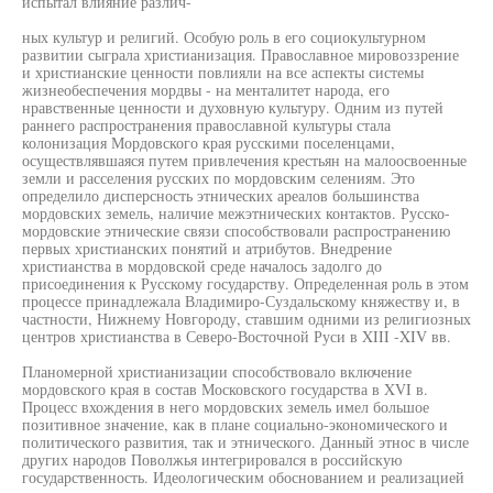
испытал влияние различ-
ных культур и религий. Особую роль в его социокультурном
развитии сыграла христианизация. Православное мировоззрение
и христианские ценности повлияли на все аспекты системы
жизнеобеспечения мордвы - на менталитет народа, его
нравственные ценности и духовную культуру. Одним из путей
раннего распространения православной культуры стала
колонизация Мордовского края русскими поселенцами,
осуществлявшаяся путем привлечения крестьян на малоосвоенные
земли и расселения русских по мордовским селениям. Это
определило дисперсность этнических ареалов большинства
мордовских земель, наличие межэтнических контактов. Русско-
мордовские этнические связи способствовали распространению
первых христианских понятий и атрибутов. Внедрение
христианства в мордовской среде началось задолго до
присоединения к Русскому государству. Определенная роль в этом
процессе принадлежала Владимиро-Суздальскому княжеству и, в
частности, Нижнему Новгороду, ставшим одними из религиозных
центров христианства в Северо-Восточной Руси в XIII -XIV вв.
Планомерной христианизации способствовало включение
мордовского края в состав Московского государства в XVI в.
Процесс вхождения в него мордовских земель имел большое
позитивное значение, как в плане социально-экономического и
политического развития, так и этнического. Данный этнос в числе
других народов Поволжья интегрировался в российскую
государственность. Идеологическим обоснованием и реализацией