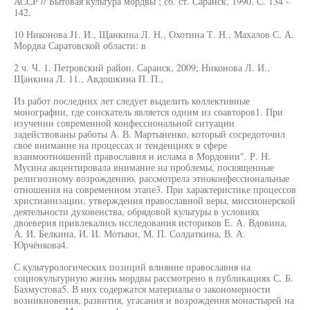
АССР // Бытовая культура мордвы ; сб. ст. Саранск, 1990. С. 134 -
142.
10 Никонова J1. И., Щанкина Л. Н., Охотина Т. Н., Махалов С. А.
Мордва Саратовской области: в
2 ч. Ч. 1. Петровский район. Саранск, 2009; Никонова Л. И.,
Щанкина Л. 11., Авдошкина П. П.,
Из работ последних лет следует выделить коллективные
монографии, где соискатель является одним из соавторов1. При
изучении современной конфессиональной ситуации
задействованы работы А. В. Мартыненко, который сосредоточил
свое внимание на процессах и тенденциях в сфере
взаимоотношений православия и ислама в Мордовии". Р. Н.
Мусина акцентировала внимание на проблемы, посвященные
религиозному возрождению, рассмотрела этноконфессиональные
отношения на современном этапе3. При характеристике процессов
христианизации, утверждения православной веры, миссионерской
деятельности духовенства, обрядовой культуры в условиях
двоеверия привлекались исследования историков Е. А. Вдовина,
А. И. Белкина, И. И. Мотыки, М. П. Солдаткина, В. А.
Юрчёнкова4.
С культурологических позиций влияние православия на
социокультурную жизнь мордвы рассмотрено в публикациях С. Б.
Бахмустова5. В них содержатся материалы о закономерности
возникновения, развития, угасания и возрождения монастырей на