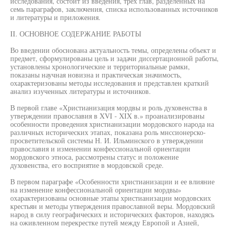
исследования, состоит из введения, трех глав, разделенных на
семь параграфов, заключения, списка использованных источников
и литературы и приложения.
II. ОСНОВНОЕ СОДЕРЖАНИЕ РАБОТЫ
Во введении обоснована актуальность темы, определены объект и
предмет, сформулированы цель и задачи диссертационной работы,
установлены хронологические и территориальные рамки,
показаны научная новизна и практическая значимость,
охарактеризованы методы исследования и представлен краткий
анализ изученных литературы и источников.
В первой главе «Христианизация мордвы и роль духовенства в
утверждении православия в XVI - XIX в.» проанализированы
особенности проведения христианизации мордовского народа на
различных исторических этапах, показана роль мнссионерско-
просветительской системы Н. И. Ильминского в утверждении
православия и изменении конфессиональной ориентации
мордовского этноса, рассмотрены статус и положение
духовенства, его восприятие в мордовской среде.
В первом параграфе «Особенности христианизации и ее влияние
на изменение конфессиональной ориентации мордвы»
охарактеризованы основные этапы христианизации мордовских
крестьян и методы утверждения православной веры. Мордовский
народ в силу географических и исторических факторов, находясь
на оживленном перекрестке путей между Европой и Азией,