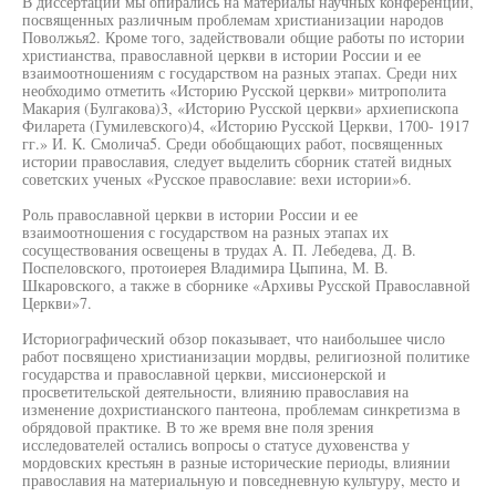
В диссертации мы опирались на материалы научных конференций,
посвященных различным проблемам христианизации народов
Поволжья2. Кроме того, задействовали общие работы по истории
христианства, православной церкви в истории России и ее
взаимоотношениям с государством на разных этапах. Среди них
необходимо отметить «Историю Русской церкви» митрополита
Макария (Булгакова)3, «Историю Русской церкви» архиепископа
Филарета (Гумилевского)4, «Историю Русской Церкви, 1700- 1917
гг.» И. К. Смолича5. Среди обобщающих работ, посвященных
истории православия, следует выделить сборник статей видных
советских ученых «Русское православие: вехи истории»6.
Роль православной церкви в истории России и ее
взаимоотношения с государством на разных этапах их
сосуществования освещены в трудах А. П. Лебедева, Д. В.
Поспеловского, протоиерея Владимира Цыпина, М. В.
Шкаровского, а также в сборнике «Архивы Русской Православной
Церкви»7.
Историографический обзор показывает, что наибольшее число
работ посвящено христианизации мордвы, религиозной политике
государства и православной церкви, миссионерской и
просветительской деятельности, влиянию православия на
изменение дохристианского пантеона, проблемам синкретизма в
обрядовой практике. В то же время вне поля зрения
исследователей остались вопросы о статусе духовенства у
мордовских крестьян в разные исторические периоды, влиянии
православия на материальную и повседневную культуру, место и