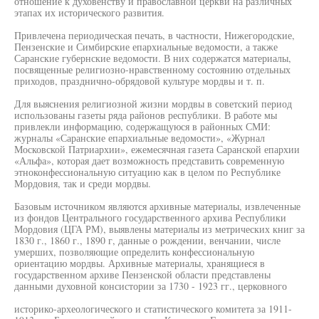
отношение к духовенству и православной церкви на различных
этапах их исторического развития.
Привлечена периодическая печать, в частности, Нижегородские,
Пензенские и Симбирские епархиальные ведомости, а также
Саранские губернские ведомости. В них содержатся материалы,
посвященные религиозно-нравственному состоянию отдельных
приходов, празднично-обрядовой культуре мордвы и т. п.
Для выяснения религиозной жизни мордвы в советский период
использованы газеты ряда районов республики. В работе мы
привлекли информацию, содержащуюся в районных СМИ:
журналы «Саранские епархиальные ведомости», «Журнал
Московской Патриархии», ежемесячная газета Саранской епархии
«Альфа», которая дает возможность представить современную
этноконфессиональную ситуацию как в целом по Республике
Мордовия, так и среди мордвы.
Базовым источником являются архивные материалы, извлеченные
из фондов Центрального государственного архива Республики
Мордовия (ЦГА РМ), выявлены материалы из метрических книг за
1830 г., 1860 г., 1890 г, данные о рождении, венчании, числе
умерших, позволяющие определить конфессиональную
ориентацию мордвы. Архивные материалы, хранящиеся в
государственном архиве Пензенской области представлены
данными духовной консистории за 1730 - 1923 гг., церковного
историко-археологического и статистического комитета за 1911-