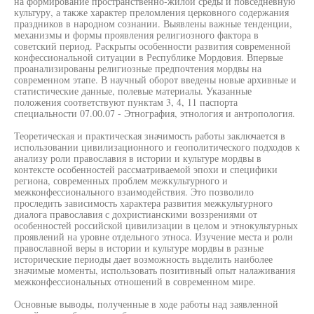
на формирование пространственно-жилой среды и повседневную
культуру, а также характер преломления церковного содержания
праздников в народном сознании. Выявлены важные тенденции,
механизмы и формы проявления религиозного фактора в
советский период. Раскрыты особенности развития современной
конфессиональной ситуации в Республике Мордовия. Впервые
проанализированы религиозные предпочтения мордвы на
современном этапе. В научный оборот введены новые архивные и
статистические данные, полевые материалы. Указанные
положения соответствуют пунктам 3, 4, 11 паспорта
специальности 07.00.07 - Этнография, этнология и антропология.
Теоретическая и практическая значимость работы заключается в
использовании цивилизационного и геополитического подходов к
анализу роли православия в истории и культуре мордвы в
контексте особенностей рассматриваемой эпохи и специфики
региона, современных проблем межкультурного и
межконфессионального взаимодействия. Это позволило
проследить зависимость характера развития межкультурного
диалога православия с дохристианскими воззрениями от
особенностей российской цивилизации в целом и этнокультурных
проявлений на уровне отдельного этноса. Изучение места и роли
православной веры в истории и культуре мордвы в разные
исторические периоды дает возможность выделить наиболее
значимые моменты, использовать позитивный опыт налаживания
межконфессиональных отношений в современном мире.
Основные выводы, полученные в ходе работы над заявленной