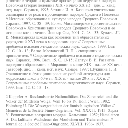
развитие в теории и практике просвещения нерусских народов
Поволжья (вторая половина XIX - начало XX в.) : дне. ... канд.
пед. наук. Саранск, 1995; Зеткина И. А. Казанская учительская
семинария и ее роль в просвещении народов Среднего Поволжья
// История, образование и культура народов Среднего Поволжья.
Саранск, 1997. С. 38 - 39; Ее же. Миссионерское просветительство
Поволжья // Христианизация народов Среднего Поволжья и ее
историческое значение. Йошкар-Ола, 2001. С. 28 - 33; Кунаева JT.
В. Монастырская школа как основной тип образовательных
учреждений XVI века в мордовском крае // Современные
проблемы психолого-педагогических наук. Саранск, 1999. Вып.
12. С. 10 - 13; Ее же. Масловский П. П. - священник и
просветитель // Современные проблемы психолого-педагогических
наук. Саранск, 1996. Вып. 15. С. 13-15; Лаптун В. И. Развитие
народного образования в Мордовии в конце XIX - начале XX века
: автореф. дис. ... канд. исг. наук. Самара, 1997; Шукшина Т. И.
Становление и функционирование учебной литературы для
мордовских школ в 60-е гг. XIX в. - начале 20-х гг. XX в. //
Современные проблемы психолого-педагогических наук. Саранск,
1999. Вып. 12. С. 13 - 18.
2 Kappeler A. Russlands erste Nationalitäten. Das Zarenreich und die
Völker der Mittleren Wolga. Vom 16 bis 19. Köln ; Wien, 1982;
Holmberg U. Die Wassergottheiten der finnisch-ugrischen Völker //
Mémoires de la Société Finno-Ougrienne. Vol. XXX11. 1913; Харва
У. Религиозные воззрения мордвы. Хельсинки, 1952; Hämäläinen
A. Das kultische Wachsfeuer der Mordwinen und Tscheremissen //
Journal de la Société Finno-Ougrienne. XLVIII. 1936- 1937.