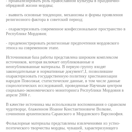
- проанализировать роль православной культуры в празднично-
обрядовой жизни мордвы;
- выявить основные тенденции, механизмы и формы проявления
религиозного фактора в советский период;
- охарактеризовать современное конфессиональное пространство в
Республике Мордовия;
- продемонстрировать религиозные предпочтения мордовского
этноса на современном этапе.
Источниковая база работы представлена широким комплексом
источников, которая включает опубликованные и
неопубликованные материалы. В первую группу входят
законодательные и нормативные документ!,I, позволившие
охарактеризовать государственную политику христианизации
народов Поволжья; статистические данные, в том числе данные
социологических исследований, проведенные Научным центром
социально-экономического мониторинга Республики Мордовия в
апреле 2008 г.
В качестве источника мы использовали воспоминания о саранском
чудотворце, блаженном Иоанне Константиновиче Волкове,
сочинения архиепископа Саранского и Мордовского Варсонофия.
Фольклорные материалы представлены извлечениями из устно-
поэтического творчества мордвы, чувашей, характеризующего