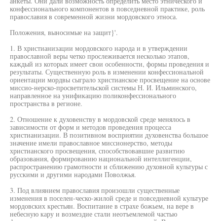
анкеты. Они дали возможность определить место этнического и
конфессионального компонентов в повседневной практике, роль
православия в современной жизни мордовского этноса.
Положения, выносимые на защит}'.
1. В христианизации мордовского народа и в утверждении
православной веры четко прослеживается несколько этапов,
каждый из которых имеет свои особенности, формы проведения и
результаты. Существенную роль в изменении конфессиональной
ориентации мордвы сыграло христианское просвещение на основе
миссио-нерско-просветительской системы Н. И. Ильминского,
направленное на унификацию поликонфессионального
пространства в регионе.
2. Отношение к духовенству в мордовской среде менялось в
зависимости от форм и методов проведения процесса
христианизации. В позитивном восприятии духовенства большое
значение имели православное миссионерство, методы
христианского просвещения, способствовавшие развитию
образования, формированию национальной интеллигенции,
распространению грамотности и сближению духовной культуры с
русскими и другими народами Поволжья.
3. Под влиянием православия произошли существенные
изменения в поселен-ческо-жилой среде и повседневной культуре
мордовских крестьян. Воспитание в страхе божьем, на вере в
небесную кару и возмездие стали неотъемлемой частью