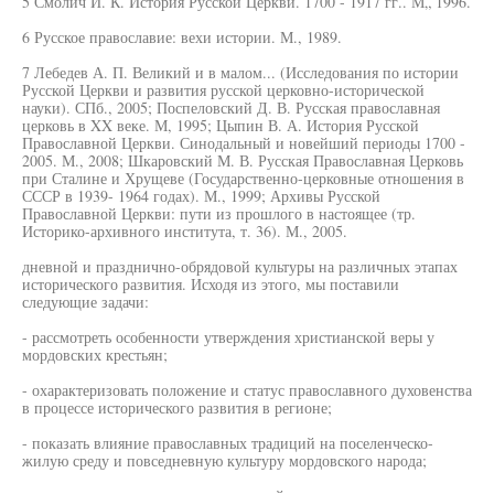
5 Смолич И. К. История Русской Церкви. 1700 - 1917 гг.. М„ 1996.
6 Русское православие: вехи истории. М., 1989.
7 Лебедев А. П. Великий и в малом... (Исследования по истории
Русской Церкви и развития русской церковно-исторической
науки). СПб., 2005; Поспеловский Д. В. Русская православная
церковь в XX веке. М, 1995; Цыпин В. А. История Русской
Православной Церкви. Синодальный и новейший периоды 1700 -
2005. М., 2008; Шкаровский М. В. Русская Православная Церковь
при Сталине и Хрущеве (Государственно-церковные отношения в
СССР в 1939- 1964 годах). М., 1999; Архивы Русской
Православной Церкви: пути из прошлого в настоящее (тр.
Историко-архивного института, т. 36). М., 2005.
дневной и празднично-обрядовой культуры на различных этапах
исторического развития. Исходя из этого, мы поставили
следующие задачи:
- рассмотреть особенности утверждения христианской веры у
мордовских крестьян;
- охарактеризовать положение и статус православного духовенства
в процессе исторического развития в регионе;
- показать влияние православных традиций на поселенческо-
жилую среду и повседневную культуру мордовского народа;