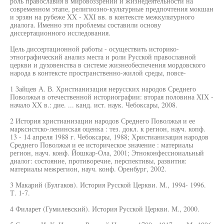
роль православия в мировоззрении и жизнедеятельности на
современном этапе, религиозно-культурные предпочтения мокшан
и эрзян на рубеже XX - XXI вв. в контексте межкультурного
диалога. Именно эти проблемы составили основу
диссертационного исследования.
Цель диссертационной работы - осуществить историко-
этнографический анализ места и роли Русской православной
церкви и духовенства в системе жизнеобеспечения мордовского
народа в контексте пространственно-жилой среды, повсе-
1 Зайцев А. В. Христианизация нерусских народов Среднего
Поволжья в отечественной историографии: вторая половина XIX -
начало XX в.: дие. ... канд. ист. наук. Чебоксары, 2008.
2 История христианизации народов Среднего Поволжья и ее
марксистско-ленинская оценка : тез. докл. к регион, науч. копф.
13 - 14 апреля 1988 г. Чебоксары, 1988; Христианизация народов
Среднего Поволжья и ее историческое значение : материалы
регион, науч. конф. Йошкар-Ола, 2001; Этноконфессиоиальный
диалог: состояние, противоречие, перспективы, развития:
материалы межрегион, науч. конф. Оренбург, 2002.
3 Макарий (Булгаков). История Русской Церкви. М., 1994- 1996.
Т. 1-7.
4 Филарет (Гумилевский). История Русской Церкви. М., 2000.