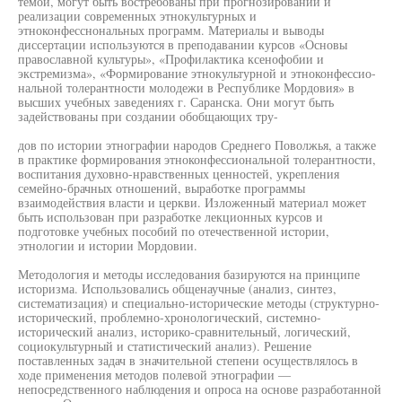
темой, могут быть востребованы при прогнозировании и
реализации современных этнокультурных и
этноконфесснональных программ. Материалы и выводы
диссертации используются в преподавании курсов «Основы
православной культуры», «Профилактика ксенофобии и
экстремизма», «Формирование этнокультурной и этноконфессио-
нальной толерантности молодежи в Республике Мордовия» в
высших учебных заведениях г. Саранска. Они могут быть
задействованы при создании обобщающих тру-
дов по истории этнографии народов Среднего Поволжья, а также
в практике формирования этноконфессиональной толерантности,
воспитания духовно-нравственных ценностей, укрепления
семейно-брачных отношений, выработке программы
взаимодействия власти и церкви. Изложенный материал может
быть использован при разработке лекционных курсов и
подготовке учебных пособий по отечественной истории,
этнологии и истории Мордовии.
Методология и методы исследования базируются на принципе
историзма. Использовались общенаучные (анализ, синтез,
систематизация) и специально-исторические методы (структурно-
исторический, проблемно-хронологический, системно-
исторический анализ, историко-сравнительный, логический,
социокультурный и статистический анализ). Решение
поставленных задач в значительной степени осуществлялось в
ходе применения методов полевой этнографии —
непосредственного наблюдения и опроса на основе разработанной