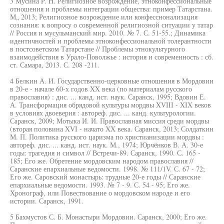
3 Мусина P. H. Религиозное возрождение, этноконфессиональные
отношения и проблемы интеграции общества: пример Татарстана.
М„ 2013; Религиозное возрождение или конфесснонализация
сознания: к вопросу о современной религиозной ситуации у татар
// Россия и мусульманский мир. 2010. № 7. С. 51-55.; Динамика
идентичностей и проблемы этноконфессиональной толерантности
в постсоветском Татарстане // Проблемы этнокультурного
взаимодействия в Урало-Поволжье : история и современность : сб.
ст. Самара, 2013. С. 208 -211.
4 Белкин А. И. Государственно-церковные отношения в Мордовии
в 20-е - начале 60-х годов XX века (по материалам русского
православия) : дис. ... канд. ист. наук. Саранск, 1995; Вдовин Е.
А. Трансформация обрядовой культуры мордвы XVIII - XIX веков
в условиях двоеверия : автореф. дис. ... канд. культурологии.
Саранск, 2009; Мотыка И. И. Православная миссия среди мордвы
(вторая половина XVI - начато XX века. Саранск, 2013; Солдаткин
М. П. Политика русского царизма по христианизации мордвы :
автореф. дис. ... канд. ист. наук. М., 1974; Юрчёнков В. А. 30-е
годы: трагедия и символ // Встречи-89. Саранск, 1990. С. 165 -
185; Его же. Обретение мордовским народом православия //
Саранские епархиальные ведомости. 1998. № 111/1V. С. 67 - 72;
Его же. Саровский монастырь: трудные 20-е годы // Саранские
епархиальные ведомости. 1993. № 7 - 9. С. 54 - 95; Его же.
Хронограф, или Повествование о мордовском народе и его
истории. Саранск, 1991.
5 Бахмустов С. Б. Монастыри Мордовии. Саранск, 2000; Его же.