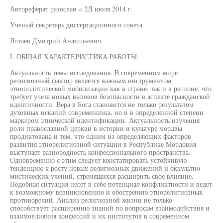
Автореферат разослан « 2Д июля 2014 г.
Ученый секретарь диссертационного совета
Ялтаев Дмитрий Анатольевич
I. ОБЩАЯ ХАРАКТЕРИСТИКА РАБОТЫ
Актуальность темы исследования. В современном мире
религиозный фактор является важным инструментом
этнополитической мобилизации как в стране, так и в регионе, что
требует учета новых вызовов безопасности в аспекте гражданской
идентичности. Вера в Бога становится не только результатом
духовных исканий современника, но и в определенной степени
маркером этнической идентификации. Актуальность изучения
роли православной церкви в истории и культуре мордвы
продиктована и тем, что одним из определяющих факторов
развития этнорелигиозной ситуации в Республике Мордовия
выступает разнородность конфессионального пространства.
Одновременно с этим следует констатировать устойчивую
тенденцию к росту новых религиозных движений и оккультно-
мистических учений, стремящихся расширить свое влияние.
Подобная ситуация несет в себе потенциал конфликтности и ведет
к возможному возникновению и обострению этнорелигиозных
противоречий. Анализ религиозной жизни не только
способствует расширению знаний по вопросам взаимодействия и
взаимовлияния конфессий и их институтов в современном