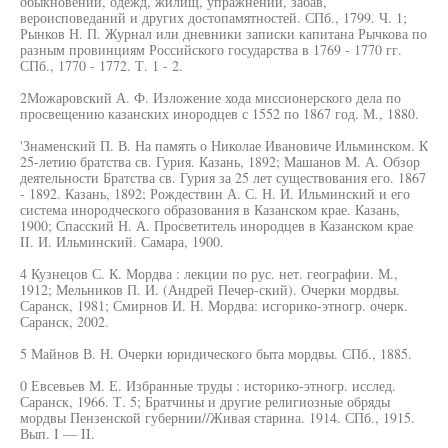
обыкновений, одежд, жилищ, упражнений, забав,
вероисповеданий и других достопамятностей. СПб., 1799. Ч. 1;
Рынков Н. П. Журнал или дневники записки капитана Рычкова по
разным провинциям Российского государства в 1769 - 1770 гг.
СПб., 1770 - 1772. Т. 1 - 2.
2Можаровский А. Ф. Изложение хода миссионерского дела по
просвещению казанских инородцев с 1552 по 1867 год. М., 1880.
'Знаменский П. В. На память о Николае Ивановиче Ильминском. К
25-летию братства св. Гурия. Казань, 1892; Машанов М. А. Обзор
деятельности Братства св. Гурия за 25 лет существования его. 1867
- 1892. Казань, 1892; Рождествин А. С. Н. И. Ильминский и его
система инородческого образования в Казанском крае. Казань,
1900; Спасский Н. А. Просветитель инородцев в Казанском крае
II. И. Ильминский. Самара, 1900.
4 Кузнецов С. К. Мордва : лекции по рус. нет. географии. М.,
1912; Мельников П. И. (Андрей Печер-ский). Очерки мордвы.
Саранск, 1981; Смирнов И. Н. Мордва: исгорико-этногр. очерк.
Саранск, 2002.
5 Майнов В. Н. Очерки юридического быта мордвы. СПб., 1885.
0 Евсевьев М. Е. Избранные труды : историко-этногр. исслед.
Саранск, 1966. Т. 5; Братчины и другие религиозные обряды
мордвы Пензенской губернии//Живая старина. 1914. СПб., 1915.
Вып. I — II.