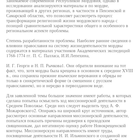
занимаемое современной Республикой Мордовия, однако в
исследовании анализируются материалы и по мордве,
проживающей в других регионах, в частности в Пензенской и
Самарской областях, что позволяет рассмотреть процесс
трансформации религиозной жизни мордовского народа с
позиций сравнительной характеристики общего и особенного в
региональном аспекте проблемы.
Степень разработанности проблемы. Наиболее ранние сведения о
влиянии православия на систему жизнедеятельности мордвы
содержатся в материалах участников Академических экспедиций
1768-1774 гг. П. С. Палласа, И.И.Лепехина,
И. Г. Георги и Н. П. Рычкова1. Они обратили внимание на тот
факт, что, хотя мордва была крещена в основном к середине XVIII
в., она сохраняла прежние языческие верования и обряды не
только в синкретической форме (в смешении с русским
православием), но и нередко в первозданном виде.
Для заявленной темы большое значение имеют работы, в которых
сделана попытка осмыслить ход миссионерской деятельности в
Среднем Поволжье. Среди них следует выделить труд А. Ф.
Можаровского2. Опираясь на широкий круг источников, автор
рассмотрел основные направления миссионерской деятельности,
попытался показать причины недоверия к приходским
священникам, дал негативную оценку работе Новокрещенской
конторы. Миссионерскую направленность имеют труды,
посвященные деятельности Н. И. Ильминского и созданной им