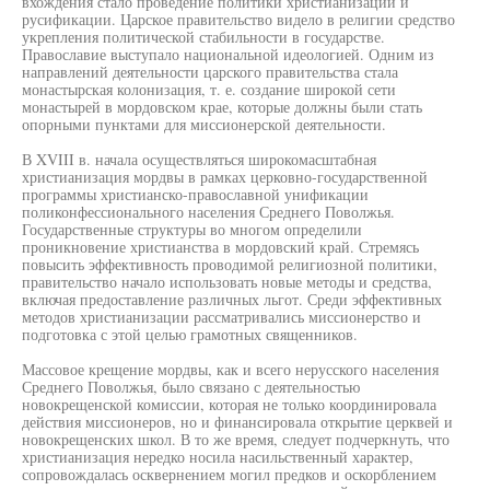
вхождения стало проведение политики христианизации и
русификации. Царское правительство видело в религии средство
укрепления политической стабильности в государстве.
Православие выступало национальной идеологией. Одним из
направлений деятельности царского правительства стала
монастырская колонизация, т. е. создание широкой сети
монастырей в мордовском крае, которые должны были стать
опорными пунктами для миссионерской деятельности.
В XVIII в. начала осуществляться широкомасштабная
христианизация мордвы в рамках церковно-государственной
программы христианско-православной унификации
поликонфессионального населения Среднего Поволжья.
Государственные структуры во многом определили
проникновение христианства в мордовский край. Стремясь
повысить эффективность проводимой религиозной политики,
правительство начало использовать новые методы и средства,
включая предоставление различных льгот. Среди эффективных
методов христианизации рассматривались миссионерство и
подготовка с этой целью грамотных священников.
Массовое крещение мордвы, как и всего нерусского населения
Среднего Поволжья, было связано с деятельностью
новокрещенской комиссии, которая не только координировала
действия миссионеров, но и финансировала открытие церквей и
новокрещенских школ. В то же время, следует подчеркнуть, что
христианизация нередко носила насильственный характер,
сопровождалась осквернением могил предков и оскорблением