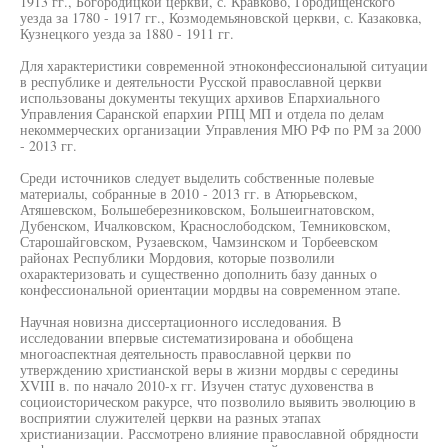
1913 гг., Богородицкой церкви, с. Кравково, Городищенского
уезда за 1780 - 1917 гг., Козмодемьяновской церкви, с. Казаковка,
Кузнецкого уезда за 1880 - 1911 гг.
Для характеристики современной этноконфессионалыюй ситуации
в республике и деятельности Русской православной церкви
использованы документы текущих архивов Епархиального
Управления Саранской епархии РПЦ МП и отдела по делам
некоммерческих организации Управления МЮ РФ по РМ за 2000
- 2013 гг.
Среди источников следует выделить собственные полевые
материалы, собранные в 2010 - 2013 гг. в Атюрьевском,
Атяшевском, Большеберезниковском, Большеигнатовском,
Дубенском, Ичалковском, Краснослободском, Темниковском,
Старошайговском, Рузаевском, Чамзинском и Торбеевском
районах Республики Мордовия, которые позволили
охарактеризовать и существенно дополнить базу данных о
конфессиональной ориентации мордвы на современном этапе.
Научная новизна диссертационного исследования. В
исследовании впервые систематизирована и обобщена
многоаспектная деятельность православной церкви по
утверждению христианской веры в жизни мордвы с середины
XVIII в. по начало 2010-х гг. Изучен статус духовенства в
социоисторическом ракурсе, что позволило выявить эволюцию в
восприятии служителей церкви на разных этапах
христианизации. Рассмотрено влияние православной обрядности