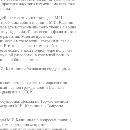
и практика научного коммунизма являются
низма.
дейно-теоретическое наследие М.И.
е проблемы войны и армии. М.И. Калинин
ом марксистско-ленинского учения о войне
ботку ряда важнейших военно-философских
го развития. Многие цроблемы,
енинской методологии, сохранили свою
 Все это говорит о том, что без
евозможно в достаточной мере получить
научной разработки в советской военно-
ния о войне и армии.
М.И. Калинина обусловлена следующими
ознать историю развития марксистско-
жный период гражданской и Великой
социализма в СССР.
государства: Доклад на Торжественном
рождения М.И. Калинина. - Вопросы
ляды М.И.Калинина по вопросам причин,
ским государством против
атейший опыт творческого применения