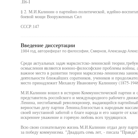
.II6-I
§ 2. М.И.Калинин о партийно-политической, идейно-воспитат
боевой мощи Вооруженных Сил
СССР.147
Введение диссертации
1984 год, автореферат по философии, Смирнов, Александр Алекс
Среди актуальных задач марксистско-ленинской теории,требу
осмысления являются военно-философские проблемы войны, а
важное место в развитии теории марксизма-ленинизма заним
деятельности ближайших соратников, учеников и продолжате
место принадлежит Михаилу Ивановичу Калинину (1875-1946
М.И.Калинин вошел в историю Коммунистической партии и со
представитель российского и международного рабочего движе
Ленина, несгибаемый революционер, выдающийся партийный 
верностью делу партии Ленина,близостью к народным массам
своей неустанной заботой о благе народа и его защите от кл
искреннее уважение и горячую любовь всех трудящихся.
Всю свою сознательную жизнь М.И.Калинин отдал делу партии
за победу коммунизма. "Двадцать семь лет, - писала "Правда"