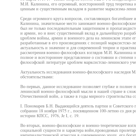
М.И. Калинина, его огромный, всесторонний труд теоретика 
ценным и существенным вкладом в развитие марксизма-лени
Среди огромного круга вопросов, составляющих богатейшее и
Калинина, значительное место занимают военно-философски
был не только последовательным защитником и пропагандист
и армии, но и внес существенный вклад в дальнейшую разра
цроблем войны, армии и военного дела на ленинском этапе е
разработанные в его произведениях с позиций марксистско-л
актуальность и значение и для современной теории и практики.
рассмотрения военно-философских взглядов М.И. Калинина н
полное и всестороннее представление о состоянии и степени 
философской литературе цроблем марксистско-ленинского уче
Актуальность исследования военно-философского наследия 
обстоятельствами:
Во-первых, данное исследование позволяет глубже и полнее п
ленинской военно-философской мысли в нашей стране в сло
Отечественной войн, а также в годы мирного строительства 
I. Пономарев Б.Н. Выдающийся деятель партии и Советского 
собрании 18 ноября 1975 г., посвященном 100-летию со дня 
истории КПСС, 1976, Je I, с. 19.
Во-вторых, военно-философские и военно-теоретические взг
социальной сущности и характера войн,проводимых пролетар
империалистической агрессии в современную эпоху, его бог