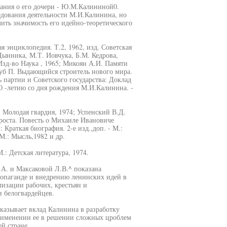
ания о его дочери - Ю.М.Калининой0.
ледования деятельности М.И.Калинина, но
ить значимость его идейно-теоретического
энциклопедия. Т.2, 1962, изд. Советская
Дынника, М.Т. Иовчука, Б.М. Кедрова,
Изд-во Наука , 1965; Микоян А.И. Памяти
олуб П. Выдающийся строитель нового мира.
 партии и Советского государства: Доклад
0 -летию со дня рождения М.И.Калинина. -
.: Молодая гвардия, 1974; Успенский В.Д.
роста. Повесть о Михаиле Ивановиче
Краткая биография. 2-е изд.,доп. - М.:
М.: Мысль,1982 и др.
: Детская литература, 1974.
А. и Максаковой Л.В.^ показана
ропаганде и внедрению ленинских идей в
изации рабочих, крестьян и
 белогвардейцев.
казывает вклад Калинина в разработку
применении ее в решении сложных цроблем
й стране.