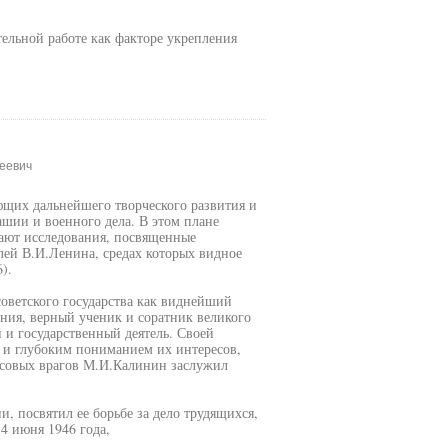
ельной работе как факторе укрепления
еевич
ющих дальнейшего творческого развития и
шии и военного дела. В этом плане
ают исследования, посвященные
лей В.И.Ленина, средах которых видное
).
ветского государства как виднейший
ния, верный ученик и соратник великого
и государственный деятель. Своей
 и глубоким пониманием их интересов,
ассовых врагов М.И.Калинин заслужил
, посвятил ее борьбе за дело трудящихся,
 4 июня 1946 года,