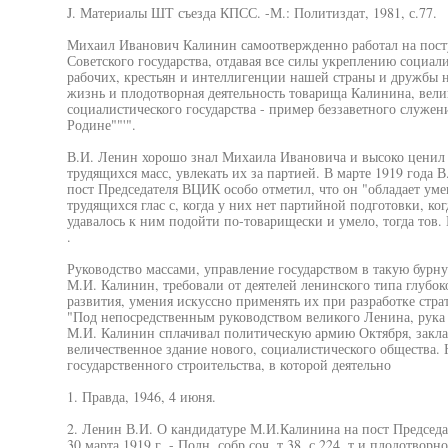
J. Материалы ШТ съезда КПСС. -М.: Политиздат, 1981, с.77.
Михаил Иванович Калинин самоотвержденно работал на посту
Советского государства, отдавая все силы укреплению социал
рабочих, крестьян и интеллигенции нашей страны и дружбы н
жизнь и плодотворная деятельность товарища Калинина, вели
социалистического государства - пример беззаветного служе
Родине""'".
В.И. Ленин хорошо знал Михаила Ивановича и высоко ценил 
трудящихся масс, увлекать их за партией. В марте 1919 года
пост Председателя ВЦИК особо отметил, что он "обладает ум
трудящихся глас с, когда у них нет партийной подготовки, ко
удавалось к ним подойти по-товарищески и умело, тогда тов. 
.
Руководство массами, управление государством в такую бурну
М.И. Калинин, требовали от деятелей ленинского типа глубок
развития, умения искуссно применять их при разработке стра
"Под непосредственным руководством великого Ленина, рука
М.И. Калинин сплачивал политическую армию Октября, закл
величественное здание нового, социалистического общества.
государственного строительства, в которой деятельно
1. Правда, 1946, 4 июня.
2. Ленин В.И. О кандидатуре М.И.Калинина на пост Председ
30 марта 1919 г. - Полн. собр.соч.,т.38, с.224. т и плодотво