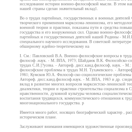
исследование истории военно-философской мысли. В этом н
нашей страны сделан значительный вклад1.
Во о трудах партийных, государственных и военных деятелей 
творческого применения марксизма-ленинизма, его методолог
военной теории и практики, показаны пути и средства повы
государства и его вооруженных сил. Однако военно-философс
партийных и государственных деятелей нашей Родины - М.И.К
специального научного исследования. В советской литератур
обширному идейно-теоретическому на
I. См.: Павловский В.А. Военно-философские вопросы в труда
философ .наук. - М.:ВПА, 1973; Шайдаюк В.К. Филосойско-с
трудах С.И.]?усева. - Автореф. дисс.канд.философ, наук. - М
философские проблемы в трудах М.Н. Тухачевского. - Автореф
1981; Кумсков Ю.А. Философ-ско-социологические проблемы в
Автореф. дисс.канд.философ.наук. - М.:ВПА, 1983 и др. следи
вклад в развитие многих вопросов марксистско-ленинской те
диалектики, теории и практики строительства социализма в 
нравственности, духовной культуры человека социалистическ
воспитания трудящихся, коммунистического отношения к труду
многонационального государства. р
Имеется много работ, носящих биографический характер , р
историческом плане.
Заслуживают внимания имеющиеся художественные произвед