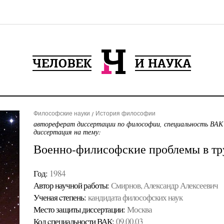
Философские науки
История философии
автореферат диссертации по философии, специальность ВАК
диссертация на тему:
Военно-филисофские проблемы в тр
Год:
1984
Автор научной работы:
Смирнов, Александр Алексеевич
Ученая cтепень:
кандидата философских наук
Место защиты диссертации:
Москва
Код cпециальности ВАК:
09.00.03