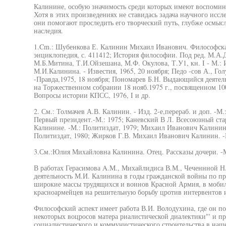
Калинине, особую значимость среди которых имеют воспомин
Хотя в этих произведениях не ставидась задача научного исс
они помогают проследить его творческий путь, глубже осмысл
наследия.
1.Cm.: Шубенкова Е. Калинин Михаил Иванович. Философская 
энциклопедия, с. 411412; История философии. Под ред. М.А.
М.Б.Митина, Т.И.Ойзешана, М.Ф. Окулова, Т.У1, кн. I - М.: 
М.И.Калинина. - Известия, 1965, 20 ноября; Педо -сов А., Г
-Правда,1975, 18 ноября; Пономарев Б.Н. Выдающийся деятель
на Торжественном собрании 18 нояб.1975 г., посвященном 10
Вопросы истории КПСС, 1976, I и др.
2. См.: Толмачев А.В. Калинин. - Изд. 2-е,перераб. и доп. -М
Первый президент.-М.: 1975; Каневский В Л. Всесоюзный ста
Калинине. -М.: Политиздат, 1979; Михаил Иванович Калинин: 
Политиздат, 1980; Жирков Г.В. Михаил Иванович Калинин. -
3.См.:Юлия Михайловна Калинина. Отец. Рассказы дочери. -М.
В работах Герасимова A.M., Михайлидиса В.М., Чеченнной Н.
деятельность М.И. Калинина в годы гражданской войны по п
широкие массы трудящихся и воинов Красной Армия, в мобил
красноармейцев на решительную борьбу цротив интервентов и
Философский аспект имеет работа В.И. Володухина, где он по
некоторых воцросов матера риалистической диалектики"' и 
социалистического и коммунистического строительства в наше