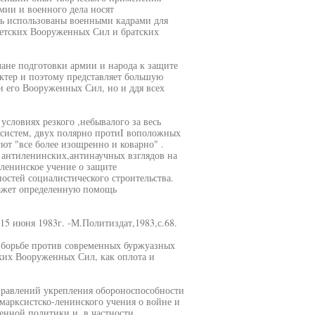
мии и военного дела носят
ть использованы военными кадрами для
ветских Вооруженных Сил и братских
лане подготовки армии и народа к защите
ктер и поэтому представляет большую
 и его Вооруженных Сил, но и ддя всех
условиях резкого ,небывалого за весь
систем, двух полярно протиI воположных
ют "все более изощренно и коварно" .
 антиленинских,антинаучных взглядов на
 ленинское учение о защите
остей социалистического строительства.
кажет определенную помощь
5 июня 1983г. -М.Политиздат,1983,с.68.
х борьбе против современных буржуазных
ких Вооруженных Сил, как оплота и
правлений укрепления обороноспособности
 марксистско-ленинского учения о войне и
енной политики и, в частности,