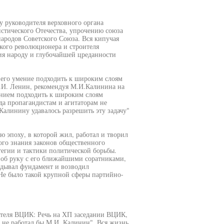
 руководителя верховного органа
истического Отечества, упрочению союза
ародов Советского Союза. Вся кипучая
кого революционера и строителя
ния народу и глубочайшей цреданности
его умение подходить к широким слоям
 В.И. Ленин, рекомендуя М.И.Калинина на
ением подходить к широким слоям
гда пропагандистам и агитаторам не
Калинину удавалось разрешить эту задачу"
ю эпоху, в которой жил, работал и творил
ого знания законов общественного
тегии и тактики политической борьбы.
 об руку с его ближайшими соратниками,
адывал фундамент и возводил
 Не было такой крупной сферы партийно-
ателя ВЦИК: Речь на ХП заседании ВЦИК,
рно не работал бы М.И. Калинин". Вся жизнь