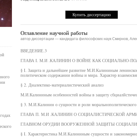
Купить диссертацию
Оглавление научной работы
автор диссертации — кандидата философских наук Смирнов, Але
ВВЕДЕНИЕ.3
кой
ГЛАВА I. М.И .КАЛИНИН О ВОЙНЕ КАК СОЦИАЛЬНО-П
§ I. Защита и дальнейшее развитие М.И.Калининым ленинско
политическом содержании войны и мира. Характер взаимосвя
нного
рии
§ 2. Диалектико-материалистический анализ
М.И.Калининым особенностей войны в защиту сбциалйстическ
§ 3. М.И.Калинин о сущности и роли моральнополитического 
ГЛАВА П. М.И .КАЛИНИН О СОЦИАЛИСТИЧЕСКОЙ АРМ
 годах
ГЛАВНОМ ОРУДИИ ВООРУЖЕННОЙ ЗАЩИТЫ СОЦИАЛИСТ
еского
§ I. Характеристика М.И.Калининым сущности и закономерно