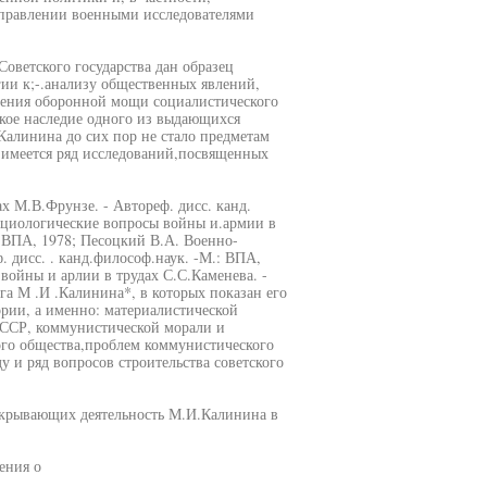
аправлении военными исследователями
Советского государства дан образец
ии к;-.анализу общественных явлений,
шения оборонной мощи социалистического
кое наследие одного из выдающихся
алинина до сих пор не стало предметам
е имеется ряд исследований,посвященных
х М.В.Фрунзе. - Автореф. дисс. канд.
оциологические вопросы войны и.армии в
.: ВПА, 1978; Песоцкий В.А. Военно-
. дисс. . канд.философ.наук. -М.: ВПА,
ойны и арлии в трудах С.С.Каменева. -
га М .И .Калинина*, в которых показан его
ории, а именно: материалистической
СССР, коммунистической морали и
ого общества,проблем коммунистического
 и ряд вопросов строительства советского
аскрывающих деятельность М.И.Калинина в
ения о