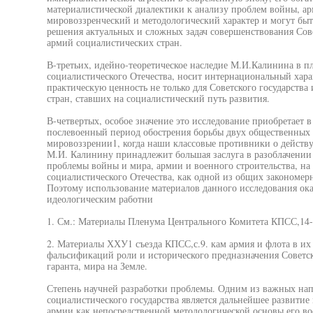
материалистической диалектики к анализу проблем войны, ар
мировоззренческий и методологический характер и могут бы
решения актуальных и сложных задач совершенствования Со
армий социалистических стран.
В-третьих, идейно-теоретическое наследие М.И.Калинина в п
социалистического Отечества, носит интернациональный хара
практическую ценность не только для Советского государства
стран, ставших на социалистический путь развития.
В-четвертых, особое значение это исследование приобретает в 
послевоенный период обострения борьбы двух общественных 
мировоззрении1, когда наши классовые противники о действу
М.И. Калинину принадлежит большая заслуга в разоблачении
проблемы войны и мира, армии и военного строительства, на
социалистического Отечества, как одной из общих закономерн
Поэтому использование материалов данного исследования о
идеологическим работни
1. См.: Материалы Пленума Центрального Комитета КПСС,14-1
2. Материалы ХХУ1 съезда КПСС,с.9. кам армия и флота в и
фальсификаций роли и исторического предназначения Советс
гаранта, мира на Земле.
Степень научней разработки проблемы. Одним из важных на
социалистического государства является дальнейшее развитие
армии как непосредственной методологической основы его во