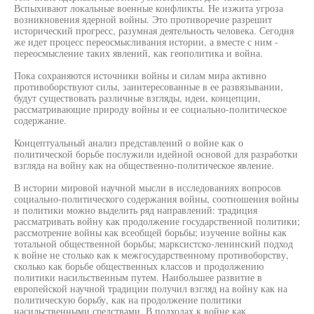
Вспыхивают локальные военные конфликты. Не изжита угроза
возникновения ядерной войны. Это противоречие разрешит
исторический прогресс, разумная деятельность человека. Сегодня
же идет процесс переосмысливания истории, а вместе с ним -
переосмысление таких явлений, как геополитика и война.
Пока сохраняются источники войны и силам мира активно
противоборствуют силы, заинтересованные в ее развязывании,
будут существовать различные взгляды, идеи, концепции,
рассматривающие природу войны и ее социально-политическое
содержание.
Концептуальный анализ представлений о войне как о
политической борьбе послужили идейной основой для разработки
взгляда на войну как на общественно-политическое явление.
В истории мировой научной мысли в исследованиях вопросов
социально-политического содержания войны, соотношения войны
и политики можно выделить ряд направлений: традиция
рассматривать войну как продолжение государственной политики;
рассмотрение войны как всеобщей борьбы; изучение войны как
тотальной общественной борьбы; марксистско-ленинский подход
к войне не столько как к межгосударственному противоборству,
сколько как борьбе общественных классов и продолжению
политики насильственным путем. Наибольшее развитие в
европейской научной традиции получил взгляд на войну как на
политическую борьбу, как на продолжение политики
насильственными средствами. В подходах к войне как