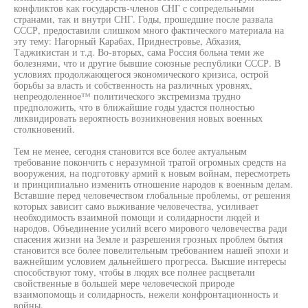
конфликтов как государств-членов СНГ с сопредельными
странами, так и внутри СНГ. Годы, прошедшие после развала
СССР, предоставили слишком много фактического материала на
эту тему: Нагорный Карабах, Приднестровье, Абхазия,
Таджикистан и т.д. Во-вторых, сама Россия больна теми же
болезнями, что и другие бывшие союзные республики СССР. В
условиях продолжающегося экономического кризиса, острой
борьбы за власть и собственность на различных уровнях,
непреодоленное™ политического экстремизма трудно
предположить, что в ближайшие годы удастся полностью
ликвидировать вероятность возникновения новых военных
столкновений.
Тем не менее, сегодня становится все более актуальным
требование покончить с неразумной тратой огромных средств на
вооружения, на подготовку армий к новым войнам, пересмотреть
и принципиально изменить отношение народов к военным делам.
Вставшие перед человечеством глобальные проблемы, от решения
которых зависит само выживание человечества, усиливает
необходимость взаимной помощи и солидарности людей и
народов. Объединение усилий всего мирового человечества ради
спасения жизни на Земле и разрешения грозных проблем бытия
становится все более повелительным требованием нашей эпохи и
важнейшим условием дальнейшего прогресса. Высшие интересы
способствуют тому, чтобы в людях все полнее расцветали
свойственные в большей мере человеческой природе
взаимопомощь и солидарность, нежели конфронтационность и
войны.