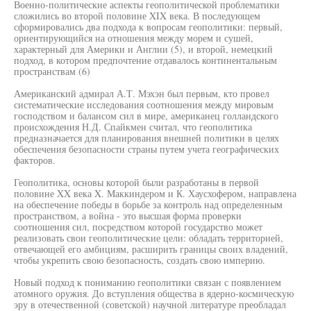
Военно-политические аспекты геополитической проблематики
сложились во второй половине XIX века. В последующем
сформировались два подхода к вопросам геополитики: первый,
ориентирующийся на отношения между морем и сушей,
характерный для Америки и Англии (5), и второй, немецкий
подход, в котором предпочтение отдавалось континентальным
пространствам (6)
Американский адмирал А.Т. Мэхэн был первым, кто провел
систематические исследования соотношения между мировым
господством и балансом сил в мире, американец голландского
происхождения Н.Д. Спайкмен считал, что геополитика
предназначается для планирования внешней политики в целях
обеспечения безопасности страны путем учета географических
факторов.
Геополитика, основы которой были разработаны в первой
половине XX века X. Маккиндером и К. Хаусхофером, направлена
на обеспечение победы в борьбе за контроль над определенным
пространством, а война - это высшая форма проверки
соотношения сил, посредством которой государство может
реализовать свои геополитические цели: обладать территорией,
отвечающей его амбициям, расширить границы своих владений,
чтобы укрепить свою безопасность, создать свою империю.
Новый подход к пониманию геополитики связан с появлением
атомного оружия. До вступления общества в ядерно-космическую
эру в отечественной (советской) научной литературе преобладал