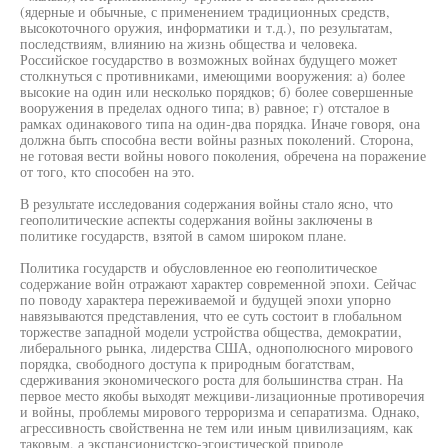
(ядерные и обычные, с применением традиционных средств,
высокоточного оружия, информатики и т.д.), по результатам,
последствиям, влиянию на жизнь общества и человека.
Российское государство в возможных войнах будущего может
столкнуться с противниками, имеющими вооружения: а) более
высокие на один или несколько порядков; б) более совершенные
вооружения в пределах одного типа; в) равное; г) отсталое в
рамках одинакового типа на один-два порядка. Иначе говоря, она
должна быть способна вести войны разных поколений. Сторона,
не готовая вести войны нового поколения, обречена на поражение
от того, кто способен на это.
В результате исследования содержания войны стало ясно, что
геополитические аспекты содержания войны заключены в
политике государств, взятой в самом широком плане.
Политика государств и обусловленное ею геополитическое
содержание войн отражают характер современной эпохи. Сейчас
по поводу характера переживаемой и будущей эпохи упорно
навязываются представления, что ее суть состоит в глобальном
торжестве западной модели устройства общества, демократии,
либерального рынка, лидерства США, однополюсного мирового
порядка, свободного доступа к природным богатствам,
сдерживания экономического роста для большинства стран. На
первое место якобы выходят межциви-лизационные противоречия
и войны, проблемы мирового терроризма и сепаратизма. Однако,
агрессивность свойственна не тем или иным цивилизациям, как
таковым, а экспансионистско-эгоистической природе