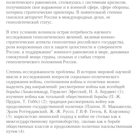
политического равновесия, столкнулась с системным кризисом,
получившим свое выражение и в военной сфере, сфере обороны,
потеряла стратегические ориентиры. В значительной степени
снизился авторитет России в международных делах, ее
геополитический статус.
В этих условиях возникла острая потребность научного
исследования геополитических явлений, включая военно-
стратегические аспекты геополитики российского государства,
роли вооруженных сил в защите целостности и суверенитете
России, в поддержании" военного равновесия в мире, динамики
совокупной мощи страны, сильных и слабых сторон
геополитического положения России.
Степень исследованности проблемы. В истории мировой научной
мысли в исследованиях вопросов социально-политического
содержания войны, соотношения войны и политики можно
выделить ряд направлений: рассмотрение войны как всеобщей
борьбы (Анаксимандр, Гераклит Эфесский, Н. А. Бердяев) (1);
изучение войны как тотальной общественной борьбы (П.-Ж.
Прудон, Т. Гоббс) (2); традиция рассматривать войну как
продолжение государственной политики (Платон, Н. Макиавелли,
Эразм Роттердамский, Ж.-Ж. Руссо, Г.В.Ф. Гегель, К. Клаузевиц)
(3); марксистско-ленинский подход к войне не столько как к
межгосударственному противоборству, сколько как к борьбе
общественных классов и продолжению политики насильственным
путем (4).