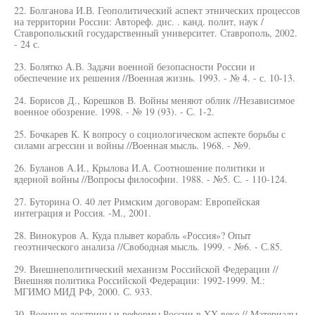
22. Болганова И.В. Геополитический аспект этнических процессов
на территории России: Автореф. дис. . канд. полит, наук /
Ставропольский государственный университет. Ставрополь, 2002.
- 24 с.
23. Болятко А.В. Задачи военной безопасности России и
обеспечение их решения //Военная жизнь. 1993. - № 4. - с. 10-13.
24. Борисов Д., Корешков В. Войны меняют облик //Независимое
военное обозрение. 1998. - № 19 (93). - С. 1-2.
25. Бочкарев К. К вопросу о социологическом аспекте борьбы с
силами агрессии и войны //Военная мысль. 1968. - №9.
26. Буланов А.И., Крылова И.А. Соотношение политики и
ядерной войны //Вопросы философии. 1988. - №5. С. - 110-124.
27. Буторина О. 40 лет Римским договорам: Европейская
интеграция и Россия. -М., 2001.
28. Винокуров А. Куда плывет корабль «Россия»? Опыт
геоэтнического анализа //Свободная мысль. 1999. - №6. - С.85.
29. Внешнеполитический механизм Российской Федерации //
Внешняя политика Российской Федерации: 1992-1999. М.:
МГИМО МИД РФ, 2000. С. 933.
30. Военные доктрины и реформы России в XX веке // Материалы