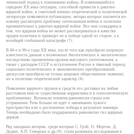
ленинский подход к пониманию войны. В изменившейся к
середине XX века ситуации, способной привести к ракетно-
ядерной войне, в советской военно-теоретической и политической
литературе появляются публикации, авторы которых пытаются по-
новому рассмотреть проблему соотношения войны и политики
применительно к ракетно-ядерной войне. Все они солидарны в
том, что ядерная война не может рассматриваться в качестве
орудия политики и приведет не к победе одной из сторон, а к
всеобщей глобальной катастрофе (7).
В 80-е и 90-е годы XX века, после того как приобрели широкую
известность данные о возможных биологических и экологических
последствиях применения оружия массового уничтожения, а
также с распадом СССР и вступлением России в тяжелый период
социально-политических и экономических преобразований,
дискуссия приобрела не только широкое общественное значение,
но и политико-теоретический характер (8).
Появление ядерного оружия и средств его доставки на любые
расстояния внесло существенные коррективы и в геополитическую
проблематику. Возникли понятия равновесия страха или
устрашения. Речь больше не идет о завоевании чужого
пространства или о достижении победы в результате маневра.
Теперь необходимо было поддерживать равновесие сил ядерных
держав.
Ряд западных авторов, среди которых С. Грэй, О. Мортон, Д.
Дедни, А.П. Северски и др.(9), стали развивать исследования в