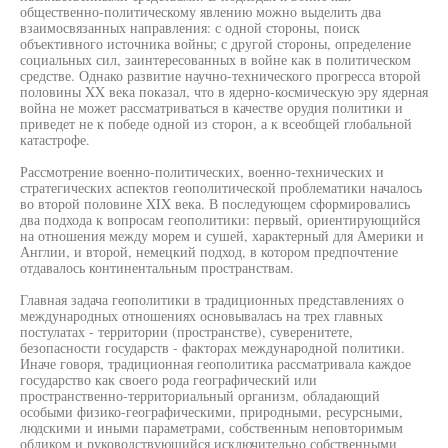
общественно-политическому явлению можно выделить два
взаимосвязанных направления: с одной стороны, поиск
объективного источника войны; с другой стороны, определение
социальных сил, заинтересованных в войне как в политическом
средстве. Однако развитие научно-технического прогресса второй
половины XX века показал, что в ядерно-космическую эру ядерная
война не может рассматриваться в качестве орудия политики и
приведет не к победе одной из сторон, а к всеобщей глобальной
катастрофе.
Рассмотрение военно-политических, военно-технических и
стратегических аспектов геополитической проблематики началось
во второй половине XIX века. В последующем сформировались
два подхода к вопросам геополитики: первый, ориентирующийся
на отношения между морем и сушей, характерный для Америки и
Англии, и второй, немецкий подход, в котором предпочтение
отдавалось континентальным пространствам.
Главная задача геополитики в традиционных представлениях о
международных отношениях основывалась на трех главных
постулатах - территории (пространстве), суверенитете,
безопасности государств - факторах международной политики.
Иначе говоря, традиционная геополитика рассматривала каждое
государство как своего рода географический или
пространственно-территориальный организм, обладающий
особыми физико-географическими, природными, ресурсными,
людскими и иными параметрами, собственным неповторимым
обликом и руководствующийся исключительно собственными