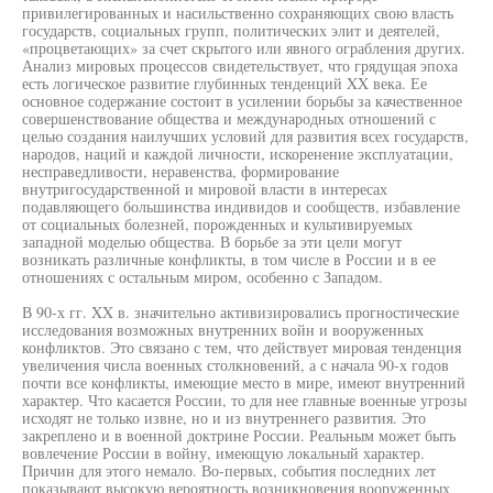
привилегированных и насильственно сохраняющих свою власть
государств, социальных групп, политических элит и деятелей,
«процветающих» за счет скрытого или явного ограбления других.
Анализ мировых процессов свидетельствует, что грядущая эпоха
есть логическое развитие глубинных тенденций XX века. Ее
основное содержание состоит в усилении борьбы за качественное
совершенствование общества и международных отношений с
целью создания наилучших условий для развития всех государств,
народов, наций и каждой личности, искоренение эксплуатации,
несправедливости, неравенства, формирование
внутригосударственной и мировой власти в интересах
подавляющего большинства индивидов и сообществ, избавление
от социальных болезней, порожденных и культивируемых
западной моделью общества. В борьбе за эти цели могут
возникать различные конфликты, в том числе в России и в ее
отношениях с остальным миром, особенно с Западом.
В 90-х гг. XX в. значительно активизировались прогностические
исследования возможных внутренних войн и вооруженных
конфликтов. Это связано с тем, что действует мировая тенденция
увеличения числа военных столкновений, а с начала 90-х годов
почти все конфликты, имеющие место в мире, имеют внутренний
характер. Что касается России, то для нее главные военные угрозы
исходят не только извне, но и из внутреннего развития. Это
закреплено и в военной доктрине России. Реальным может быть
вовлечение России в войну, имеющую локальный характер.
Причин для этого немало. Во-первых, события последних лет
показывают высокую вероятность возникновения вооруженных