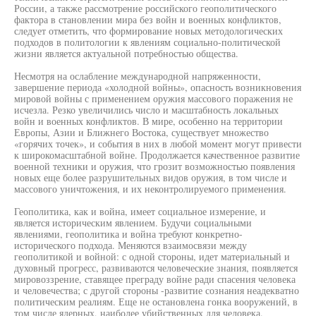
России, а также рассмотрение российского геополитического
фактора в становлении мира без войн и военных конфликтов,
следует отметить, что формирование новых методологических
подходов в политологии к явлениям социально-политической
жизни является актуальной потребностью общества.
Несмотря на ослабление международной напряженности,
завершение периода «холодной войны», опасность возникновения
мировой войны с применением оружия массового поражения не
исчезла. Резко увеличились число и масштабность локальных
войн и военных конфликтов. В мире, особенно на территории
Европы, Азии и Ближнего Востока, существует множество
«горячих точек», и события в них в любой момент могут привести
к широкомасштабной войне. Продолжается качественное развитие
военной техники и оружия, что грозит возможностью появления
новых еще более разрушительных видов оружия, в том числе и
массового уничтожения, и их неконтролируемого применения.
Геополитика, как и война, имеет социальное измерение, и
является историческим явлением. Будучи социальными
явлениями, геополитика и война требуют конкретно-
исторического подхода. Меняются взаимосвязи между
геополитикой и войной: с одной стороны, идет материальный и
духовный прогресс, развиваются человеческие знания, появляется
мировоззрение, ставящее преграду войне ради спасения человека
и человечества; с другой стороны -развитие сознания неадекватно
политическим реалиям. Еще не остановлена гонка вооружений, в
том числе ядерных, наиболее убийственных для человека.