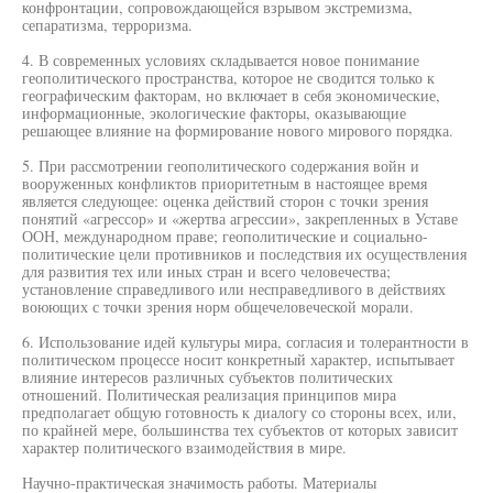
конфронтации, сопровождающейся взрывом экстремизма,
сепаратизма, терроризма.
4. В современных условиях складывается новое понимание
геополитического пространства, которое не сводится только к
географическим факторам, но включает в себя экономические,
информационные, экологические факторы, оказывающие
решающее влияние на формирование нового мирового порядка.
5. При рассмотрении геополитического содержания войн и
вооруженных конфликтов приоритетным в настоящее время
является следующее: оценка действий сторон с точки зрения
понятий «агрессор» и «жертва агрессии», закрепленных в Уставе
ООН, международном праве; геополитические и социально-
политические цели противников и последствия их осуществления
для развития тех или иных стран и всего человечества;
установление справедливого или несправедливого в действиях
воюющих с точки зрения норм общечеловеческой морали.
6. Использование идей культуры мира, согласия и толерантности в
политическом процессе носит конкретный характер, испытывает
влияние интересов различных субъектов политических
отношений. Политическая реализация принципов мира
предполагает общую готовность к диалогу со стороны всех, или,
по крайней мере, большинства тех субъектов от которых зависит
характер политического взаимодействия в мире.
Научно-практическая значимость работы. Материалы