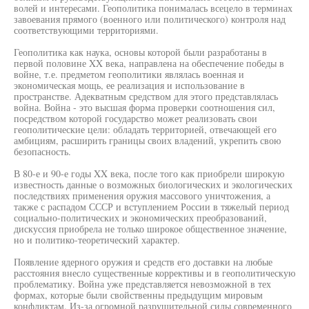
волей и интересами. Геополитика понималась всецело в терминах
завоевания прямого (военного или политического) контроля над
соответствующими территориями.
Геополитика как наука, основы которой были разработаны в
первой половине XX века, направлена на обеспечение победы в
войне, т.е. предметом геополитики являлась военная и
экономическая мощь, ее реализация и использование в
пространстве. Адекватным средством для этого представлялась
война. Война - это высшая форма проверки соотношения сил,
посредством которой государство может реализовать свои
геополитические цели: обладать территорией, отвечающей его
амбициям, расширить границы своих владений, укрепить свою
безопасность.
В 80-е и 90-е годы XX века, после того как приобрели широкую
известность данные о возможных биологических и экологических
последствиях применения оружия массового уничтожения, а
также с распадом СССР и вступлением России в тяжелый период
социально-политических и экономических преобразований,
дискуссия приобрела не только широкое общественное значение,
но и политико-теоретический характер.
Появление ядерного оружия и средств его доставки на любые
расстояния внесло существенные коррективы и в геополитическую
проблематику. Война уже представляется невозможной в тех
формах, которые были свойственны предыдущим мировым
конфликтам. Из-за огромной разрушительной силы современного