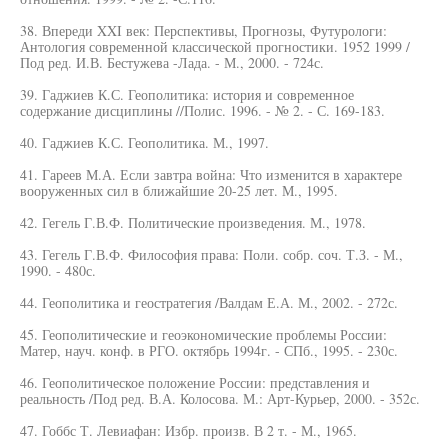
38. Впереди XXI век: Перспективы, Прогнозы, Футурологи:
Антология современной классической прогностики. 1952 1999 /
Под ред. И.В. Бестужева -Лада. - М., 2000. - 724с.
39. Гаджиев К.С. Геополитика: история и современное
содержание дисциплины //Полис. 1996. - № 2. - С. 169-183.
40. Гаджиев К.С. Геополитика. М., 1997.
41. Гареев М.А. Если завтра война: Что изменится в характере
вооруженных сил в ближайшие 20-25 лет. М., 1995.
42. Гегель Г.В.Ф. Политические произведения. М., 1978.
43. Гегель Г.В.Ф. Философия права: Поли. собр. соч. Т.З. - М.,
1990. - 480с.
44. Геополитика и геостратегия /Валдам Е.А. М., 2002. - 272с.
45. Геополитические и геоэкономические проблемы России:
Матер, науч. конф. в РГО. октябрь 1994г. - СПб., 1995. - 230с.
46. Геополитическое положение России: представления и
реальность /Под ред. В.А. Колосова. М.: Арт-Курьер, 2000. - 352с.
47. Гоббс Т. Левиафан: Избр. произв. В 2 т. - М., 1965.