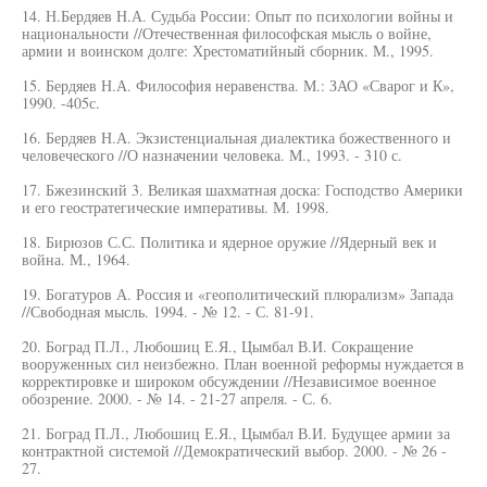
14. Н.Бердяев Н.А. Судьба России: Опыт по психологии войны и
национальности //Отечественная философская мысль о войне,
армии и воинском долге: Хрестоматийный сборник. М., 1995.
15. Бердяев Н.А. Философия неравенства. М.: ЗАО «Сварог и К»,
1990. -405с.
16. Бердяев Н.А. Экзистенциальная диалектика божественного и
человеческого //О назначении человека. М., 1993. - 310 с.
17. Бжезинский 3. Великая шахматная доска: Господство Америки
и его геостратегические императивы. М. 1998.
18. Бирюзов С.С. Политика и ядерное оружие //Ядерный век и
война. М., 1964.
19. Богатуров А. Россия и «геополитический плюрализм» Запада
//Свободная мысль. 1994. - № 12. - С. 81-91.
20. Боград П.Л., Любошиц Е.Я., Цымбал В.И. Сокращение
вооруженных сил неизбежно. План военной реформы нуждается в
корректировке и широком обсуждении //Независимое военное
обозрение. 2000. - № 14. - 21-27 апреля. - С. 6.
21. Боград П.Л., Любошиц Е.Я., Цымбал В.И. Будущее армии за
контрактной системой //Демократический выбор. 2000. - № 26 -
27.