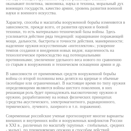
оказывают политика, экономика, наука и техника, моральный дух
воюющих государств, качество армии, уровень развития военной
науки и военного искусства.
Характер, способы и масштабы вооруженной борьбы изменяются в
зависимости, прежде всего, от развития оружия и боевой
техники, то есть материально-технической базы войны. Здесь
усиливается действие ряда тенденций: наращивание поражающей
мощи, дальности, быстроты и точности действия, маневренности;
наделение оружия искусственным «интеллектом»; ускорение
темпов создания и внедрения новых видов; нацеленность на
технологическое превосходство над потенциальными
противниками; увеличение удельного веса нового по сравнению
со старым в вооружениях и техническом оснащении армии и др.
В зависимости от применяемых средств вооруженной борьбы
войны со второй половины века делятся на ядерные и обычные
(всеобщие или ограниченные). В настоящее время по типу оружия
определяющими являются войны шестого поколения, в них
решающая роль будет принадлежать высокоточному оружию и
оружию, разработанному на новых физических принципах
(средства акустического, электромагнитного, радиационного,
термического, лучевого, лазерного и т.п. поражения).
Современные российские ученые прогнозируют многие варианты
внешних и внутренних войн и вооруженных конфликтов России
в XXI в., различных по масштабу (крупных - глобальных, средних
- малых), по применяемому оружию и способам действий