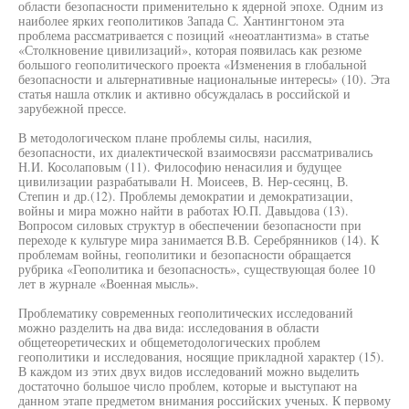
области безопасности применительно к ядерной эпохе. Одним из
наиболее ярких геополитиков Запада С. Хантингтоном эта
проблема рассматривается с позиций «неоатлантизма» в статье
«Столкновение цивилизаций», которая появилась как резюме
большого геополитического проекта «Изменения в глобальной
безопасности и альтернативные национальные интересы» (10). Эта
статья нашла отклик и активно обсуждалась в российской и
зарубежной прессе.
В методологическом плане проблемы силы, насилия,
безопасности, их диалектической взаимосвязи рассматривались
Н.И. Косолаповым (11). Философию ненасилия и будущее
цивилизации разрабатывали Н. Моисеев, В. Нер-сесянц, В.
Степин и др.(12). Проблемы демократии и демократизации,
войны и мира можно найти в работах Ю.П. Давыдова (13).
Вопросом силовых структур в обеспечении безопасности при
переходе к культуре мира занимается В.В. Серебрянников (14). К
проблемам войны, геополитики и безопасности обращается
рубрика «Геополитика и безопасность», существующая более 10
лет в журнале «Военная мысль».
Проблематику современных геополитических исследований
можно разделить на два вида: исследования в области
общетеоретических и общеметодологических проблем
геополитики и исследования, носящие прикладной характер (15).
В каждом из этих двух видов исследований можно выделить
достаточно большое число проблем, которые и выступают на
данном этапе предметом внимания российских ученых. К первому