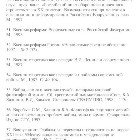
науч.- прак. конф. «Российский опыт оборонного и военного
строительства в XX столетии. Возможности его применения в
организации и реформировании Российских Вооруженных сил».
М., 1997.
31. Военная реформа: Вооруженные силы Российской Федерации.
М., 1998.
32. Военная реформа России //Независимое военное обозрение.
1997. - № 2 (52).
33. Военно-теоретическое наследие В.И. Ленина и современность.
М., 1987.
34. Военно-теоретическое наследие и проблемы современной
войны. М., 1987.-С. 49-104.
35. Война, армия и военная служба: панорама мировой
философской мысли. Сб. хрестоматийных материалов /Сост. Б.А.
Калинин, В.Д. Ковалев. Ставрополь: СВАИУ ПВО, 1998. - 117с.
36. Воробьев С.М., Калинин Б.А. Философско-социологический
анализ современных проблем войны, мира и армии. Ставрополь:
Изд-во СГУ, 1997.
37. Вокруг книг: Глобальные перемены и геополитика на пороге
XXI века //Международная экономика и международные
отношения. 1999. - № 2. -С.116.