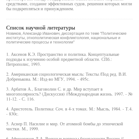
средствами, создание эффективных судов, решения которых могли
бы подкрепляться и принуждением.
Список научной литературы
Новиков, Александр Иванович, диссертация по теме "Политические
институты, этнополитическая конфликтология, национальные и
политические процессы и технологии"
1. Аксенов К.Э. Пространство и политика. Концептуальные
подходы к изучению особой предметной области. СПб.:
Петрополис, 1993.
2. Американская социологическая мысль: Тексты /Под ред. В.И.
Добренькова. М.: Изд-во МГУ, 1994. - 495с.
3. Арбатов А., Благоволин С. и др. Мир вступает в
многополярность? (Дискуссия) //Международная жизнь. 1997. - №
11-12. - С. 116.
4. Аристотель. Политика: Соч. в 4-х томах. М.: Мысль, 1984. - Т.4.
- 830с.
5. Аснер П. Насилие и мир. От атомной бомбы до этнической
чистки. М., 1999.
6. Афиногенов Д.А. Военные вопросы безопасности России //