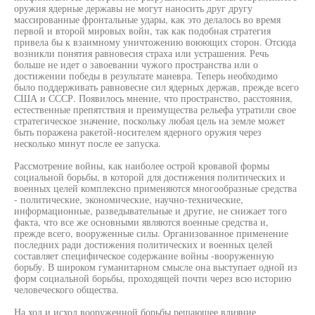
оружия ядерные державы не могут наносить друг другу
массированные фронтальные удары, как это делалось во время
первой и второй мировых войн, так как подобная стратегия
привела бы к взаимному уничтожению воюющих сторон. Отсюда
возникли понятия равновесия страха или устрашения. Речь
больше не идет о завоевании чужого пространства или о
достижении победы в результате маневра. Теперь необходимо
было поддерживать равновесие сил ядерных держав, прежде всего
США и СССР. Появилось мнение, что пространство, расстояния,
естественные препятствия и преимущества рельефа утратили свое
стратегическое значение, поскольку любая цель на земле может
быть поражена ракетой-носителем ядерного оружия через
несколько минут после ее запуска.
Рассмотрение войны, как наиболее острой кровавой формы
социальной борьбы, в которой для достижения политических и
военных целей комплексно применяются многообразные средства
- политические, экономические, научно-технические,
информационные, разведывательные и другие, не снижает того
факта, что все же основными являются военные средства и,
прежде всего, вооруженные силы. Организованное применение
последних ради достижения политических и военных целей
составляет специфическое содержание войны -вооруженную
борьбу. В широком гуманитарном смысле она выступает одной из
форм социальной борьбы, проходящей почти через всю историю
человеческого общества.
На ход и исход вооруженной борьбы решающее влияние