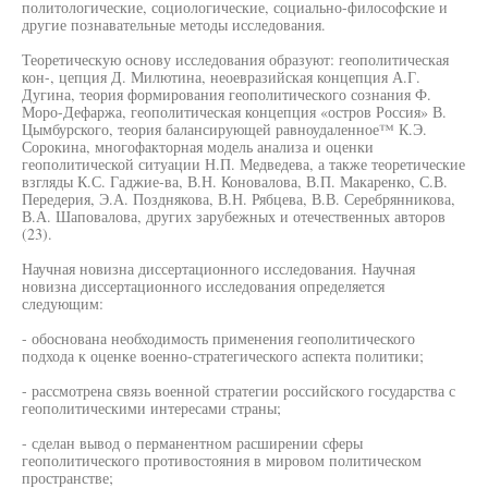
политологические, социологические, социально-философские и
другие познавательные методы исследования.
Теоретическую основу исследования образуют: геополитическая
кон-, цепция Д. Милютина, неоевразийская концепция А.Г.
Дугина, теория формирования геополитического сознания Ф.
Моро-Дефаржа, геополитическая концепция «остров Россия» В.
Цымбурского, теория балансирующей равноудаленное™ К.Э.
Сорокина, многофакторная модель анализа и оценки
геополитической ситуации Н.П. Медведева, а также теоретические
взгляды К.С. Гаджие-ва, В.Н. Коновалова, В.П. Макаренко, С.В.
Передерия, Э.А. Позднякова, В.Н. Рябцева, В.В. Серебрянникова,
В.А. Шаповалова, других зарубежных и отечественных авторов
(23).
Научная новизна диссертационного исследования. Научная
новизна диссертационного исследования определяется
следующим:
- обоснована необходимость применения геополитического
подхода к оценке военно-стратегического аспекта политики;
- рассмотрена связь военной стратегии российского государства с
геополитическими интересами страны;
- сделан вывод о перманентном расширении сферы
геополитического противостояния в мировом политическом
пространстве;