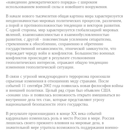
«наведению демократического порядка» с широким
использованием военной силы и новейшего вооружения.
В начале нового тысячелетия общая картина мира характеризуется
неоднозначностью мировых политических процессов, различием,
а порой и противоположностью тенденции и векторов развития.
С одной стороны, мир характеризуется глобализацией мировых
явлений, взаимозависимостью и взаимообусловленностью
развития, с другой - повсеместным усилением сепаратизма,
стремлением к обособлению, сохранению и обретению
государственной независимости, этнической замкнутости, что
порождает череду войн и конфликтов. Большинство военных
конфликтов происходят в результате столкновения
геополитических интересов, отражают общую тенденцию
изменения геополитической ситуации.
В связи с угрозой международного терроризма произошли
серьезные изменения в отношениях меду странами. После
событий 11 сентября 2002 года появилась новая философия войны
и внешней политики. Целый ряд стран был объявлен США
«зонами зла» и появилась возможность открыто вмешиваться во
внутренние дела тех стан, которые представляют угрозу
национальной безопасности этого государства.
В результате произошедших в конце XX века событий
кардинально изменилась роль и место России в мире. Россия
лишилась своего прежнего влияния на мировые дела, в
значительной мере утратила возможность поддержания военно-